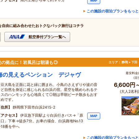
MAP
この施設の宿泊プランをもっと
を自由に組み合わせたおトクなパック旅行はコチラ
航空券付プラン一覧へ
光の拠点に！岩風呂は朝湯も◎
エリア：
静岡 > 下
最安料金(
海の見えるペンション デジャヴ
(目
6,600円
伊豆大島を正面に花と緑に囲まれ、小鳥のさえずりや波の音
など自然を身近に感じられる白浜の宿。星空を眺められるテ
(大人2名利
ラスのハンモックも心地良くて◎朝は早朝ビーチ散歩もおす
すめです。
住所
静岡県下田市白浜2415-2
アクセス
伊豆急下田駅より白浜行きバス→「原
MAP
田口」下車→徒歩7分。お車の場合、白浜路地No.13
か18番を中へ
この施設の宿泊プランをもっと