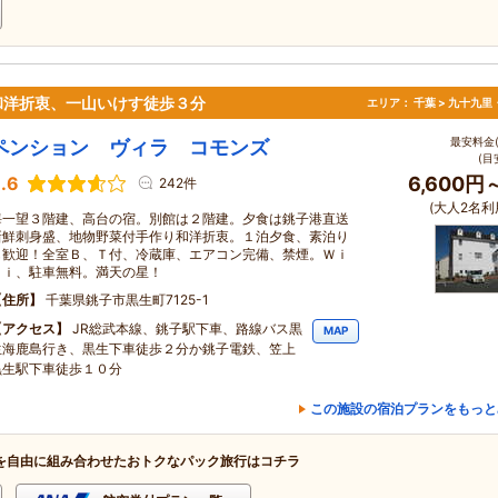
和洋折衷、一山いけす徒歩３分
エリア：
千葉 > 九十九里
最安料金(
ペンション ヴィラ コモンズ
(目
.6
6,600円
242件
(大人2名利
海一望３階建、高台の宿。別館は２階建。夕食は銚子港直送
新鮮刺身盛、地物野菜付手作り和洋折衷。１泊夕食、素泊り
も歓迎！全室Ｂ、Ｔ付、冷蔵庫、エアコン完備、禁煙。Ｗｉ
Ｆｉ、駐車無料。満天の星！
住所
千葉県銚子市黒生町7125-1
アクセス
JR総武本線、銚子駅下車、路線バス黒
MAP
生海鹿島行き、黒生下車徒歩２分か銚子電鉄、笠上
黒生駅下車徒歩１０分
この施設の宿泊プランをもっと
を自由に組み合わせたおトクなパック旅行はコチラ