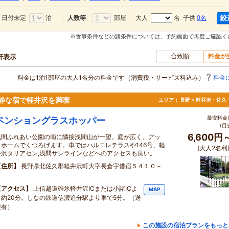
日付未定
泊
部屋
大人
名 子供
0名
人数等
※食事条件などの諸条件については、予約画面で再度ご確認く
合致順
料金が
0軒表示
料金は1泊1部屋の大人1名分の料金です（消費税・サービス料込み）
料金
静な宿で軽井沢を満喫
エリア：
長野 > 軽井沢・佐久
最安料金(
ペンショングラスホッパー
(目
6,600円
浅間ふれあい公園の南に隣接浅間山が一望。庭が広く、アッ
トホームでくつろげます。車ではハルニレテラスや146号、軽
(大人2名利
井沢タリアセン,浅間サンラインなどへのアクセスも良い。
住所
長野県北佐久郡軽井沢町大字長倉字借宿５４１０－
１
アクセス
上信越道碓氷軽井沢ICまたは小諸ICよ
MAP
り約20分。しなの鉄道信濃追分駅より車で5分。（送
迎有）
この施設の宿泊プランをもっと