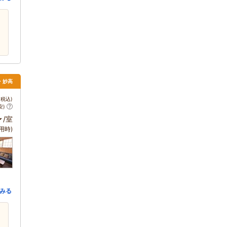
・妙高
税込)
安)
～
/室
用時)
みる