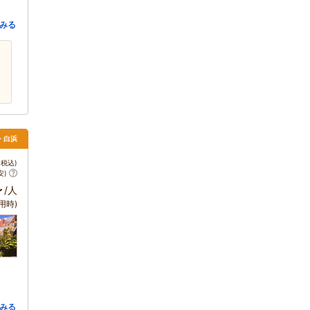
みる
田・白浜
税込)
安)
～
/人
用時)
みる