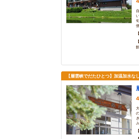
4
便
【層雲峡でだたひとつ】加温加水なし
4
J