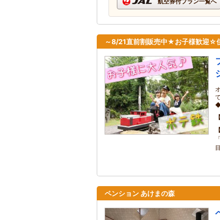
航空券付プラン一覧へ
～8/21直前割販売中★お子様歓迎☆
◆
ペンション あけまの森