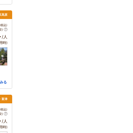
伊豆高原
税込)
安)
～
/人
用時)
みる
・富津
税込)
安)
～
/人
用時)