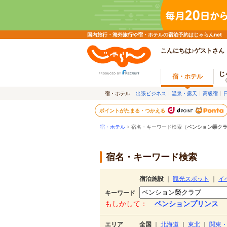
国内旅行・海外旅行や宿・ホテルの宿泊予約はじゃらんnet
こんにちは♪ゲストさん
じ
宿・ホテル
宿・ホテル
出張ビジネス
温泉・露天
高級宿
ポイントがたまる・つかえる
宿・ホテル
> 宿名・キーワード検索（
ペンション榮ク
宿名・キーワード検索
宿泊施設
｜
観光スポット
｜
イ
キーワード
もしかして：
ペンションプリンス
エリア
全国
｜
北海道
｜
東北
｜
関東