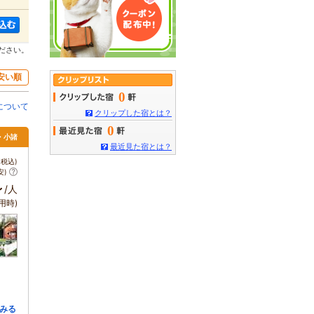
ださい。
安い順
0
について
クリップした宿とは？
0
・小諸
最近見た宿とは？
税込)
安)
～
/人
用時)
みる