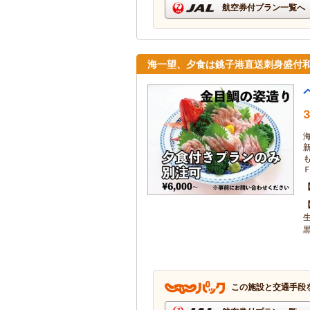
航空券付プラン一覧へ
海一望、夕食は銚子港直送刺身盛付
3
この施設と交通手段