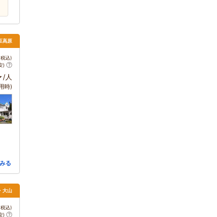
伊豆高原
税込)
安)
～
/人
用時)
みる
・大山
税込)
安)