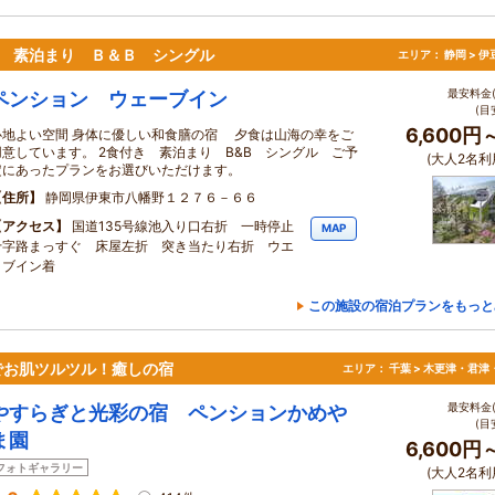
き 素泊まり Ｂ＆Ｂ シングル
エリア：
静岡 > 
最安料金(
ペンション ウェーブイン
(目
6,600円
心地よい空間 身体に優しい和食膳の宿 夕食は山海の幸をご
用意しています。 2食付き 素泊まり B&B シングル ご予
(大人2名利
定にあったプランをお選びいただけます。
住所
静岡県伊東市八幡野１２７６－６６
アクセス
国道135号線池入り口右折 一時停止
MAP
十字路まっすぐ 床屋左折 突き当たり右折 ウエ
－ブイン着
この施設の宿泊プランをもっと
でお肌ツルツル！癒しの宿
エリア：
千葉 > 木更津・君津
最安料金(
やすらぎと光彩の宿 ペンションかめや
(目
ま園
6,600円
フォトギャラリー
(大人2名利