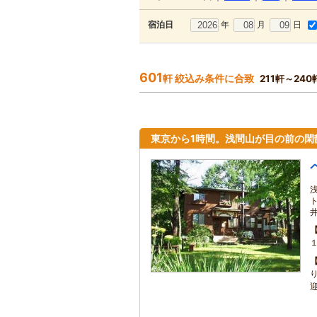
年
月
日
宿泊日
601
軒 絞込み条件に合致
211軒～24
東京から1時間。浅間山が目の前の閑