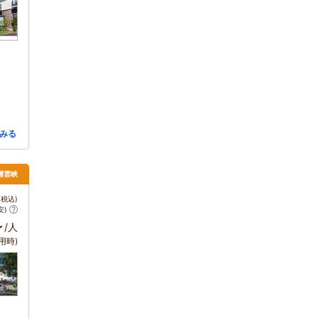
みる
層雲峡
税込)
安)
～
/人
用時)