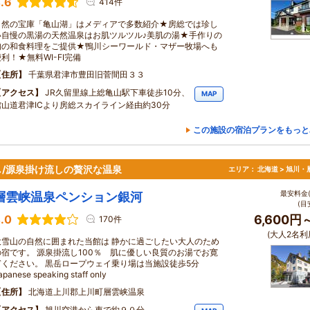
.6
414件
自然の宝庫「亀山湖」はメディアで多数紹介★房総では珍し
い自慢の黒湯の天然温泉はお肌ツルツル♪美肌の湯★手作りの
旬の和食料理をご提供★鴨川シーワールド・マザー牧場へも
利！★無料WI-FI完備
住所
千葉県君津市豊田旧菅間田３３
アクセス
JR久留里線上総亀山駅下車徒歩10分、
MAP
館山道君津ICより房総スカイライン経由約30分
この施設の宿泊プランをもっと
/源泉掛け流しの贅沢な温泉
エリア：
北海道 > 旭川・
最安料金(
層雲峡温泉ペンション銀河
(目
.0
6,600円
170件
(大人2名利
大雪山の自然に囲まれた当館は 静かに過ごしたい大人のため
の宿です。 源泉掛流し100％ 肌に優しい良質のお湯でお寛
ぎください。 黒岳ロープウェイ乗り場は当施設徒歩5分
apanese speaking staff only
住所
北海道上川郡上川町層雲峡温泉
アクセス
旭川空港から車で約９０分