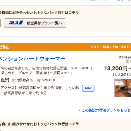
を自由に組み合わせたおトクなパック旅行はコチラ
航空券付プラン一覧へ
な滞在
エリア：
新潟 > 上越・糸魚川
最安料金(
ペンションハートウォーマー
(目
13,200円
妙高の自然を楽しむ、自由で気軽な滞在型宿。スキーやBBQ
も楽しめる、グループ・家族向けの貸切ステイ。
(大人2名利
住所
新潟県妙高市二俣1526‐610
アクセス
妙高高原ICから車で約10分、しなの鉄
MAP
道・妙高高原駅から車で約10分
この施設の宿泊プランをもっと
を自由に組み合わせたおトクなパック旅行はコチラ