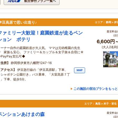
航空券付プラン一覧へ
伊豆高原で思い出造り♪
エリア：
静岡 > 
最安料金(
ファミリー大歓迎！庭園鉄道が走るペン
(目
ション ポテリ
6,600円
(大人2名利
オーナー自作の庭園鉄道が大人気。 ママは元幼稚園の先生
で 家族も安心。 ファミリー＆カップル＆女子旅＆合宿に☆
PayPay支払可◆
住所
静岡県伊東市八幡野1247-16
アクセス
伊豆急行線の「伊豆高原駅」下車、
MAP
「シャボテン公園行き」バス乗車、「大室高原７丁
目」下車、徒歩5分。
この施設の宿泊プランをもっと
エリア：
鳥取 > 米子・皆生
最安料金(
ペンションあけまの森
(目