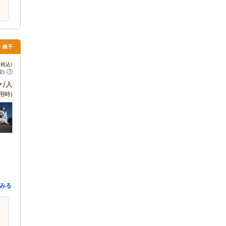
・銚子
税込)
安)
～
/人
用時)
みる