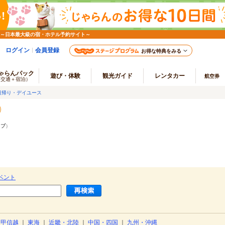
 ～日本最大級の宿・ホテル予約サイト～
ログイン
会員登録
お得な特典をみる
ゃらんパック
遊び・体験
観光ガイド
レンタカー
航空券
（交通＋宿泊）
日帰り・デイユース
ラブ
）
ベント
・甲信越
｜
東海
｜
近畿・北陸
｜
中国・四国
｜
九州・沖縄