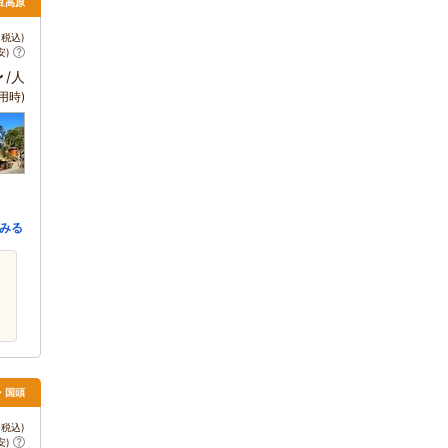
伊豆高原
税込)
安)
～
/人
用時)
みる
・国頭
税込)
安)