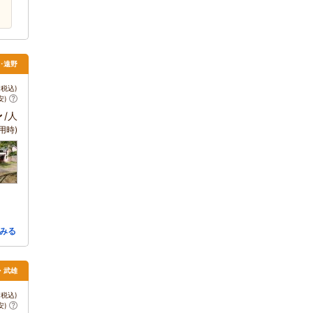
上･遠野
税込)
安)
～
/人
用時)
みる
野・武雄
税込)
安)