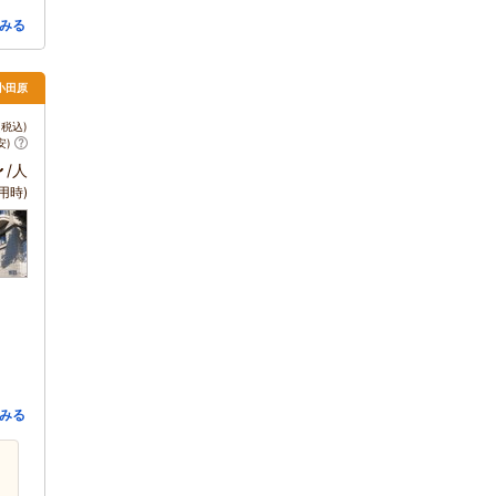
みる
小田原
税込)
安)
～
/人
用時)
みる