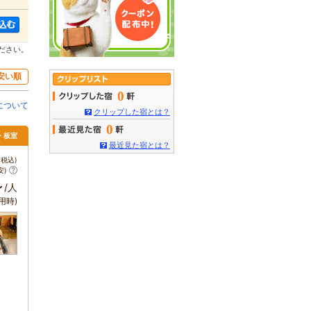
ださい。
安い順
0
について
クリップした宿とは？
0
須・板室
最近見た宿とは？
税込)
安)
～
/人
用時)