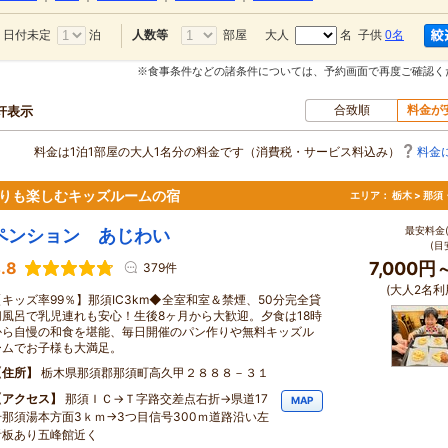
日付未定
泊
部屋
大人
名 子供
0名
人数等
※食事条件などの諸条件については、予約画面で再度ご確認く
合致順
料金が
0軒表示
料金は1泊1部屋の大人1名分の料金です（消費税・サービス料込み）
料金
作りも楽しむキッズルームの宿
エリア：
栃木 > 那
最安料金(
ペンション あじわい
(目
.8
7,000円
379件
(大人2名利
【キッズ率99％】那須IC3km◆全室和室＆禁煙、50分完全貸
切風呂で乳児連れも安心！生後8ヶ月から大歓迎。夕食は18時
から自慢の和食を堪能、毎日開催のパン作りや無料キッズル
ームでお子様も大満足。
住所
栃木県那須郡那須町高久甲２８８８－３１
アクセス
那須ＩＣ→Ｔ字路交差点右折→県道17
MAP
号那須湯本方面3ｋｍ→3つ目信号300ｍ道路沿い左
看板あり五峰館近く