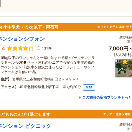
use 小中型犬（15kg以下）同宿可
エリア：
岩手 > 花巻･北
最安料金(
ペンションシフォン
(目
.4
7,000円
131件
(大人2名利
●15kg以下のワンちゃんと一緒に泊まれる宿♪ゴールデン、ラ
ブラドールもOK● ペット連れのシニアでも安心な平屋の森の
中のペンション♪前沢牛を贅沢に使ったビーフシチューやシフ
ォンケーキは自信の一品。
住所
岩手県北上市和賀町岩崎新田２－４９－４
アクセス
JR東北新幹線北上駅下車、車で約20分
MAP
この施設の宿泊プランをもっと
子どもものんびり過ごせます
エリア：
佐賀 > 嬉
最安料金(
ペンション ピクニック
(目