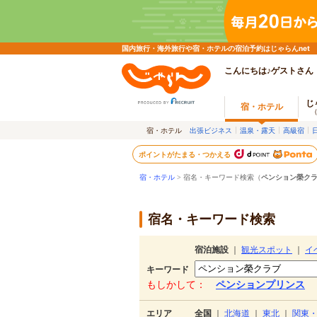
国内旅行・海外旅行や宿・ホテルの宿泊予約はじゃらんnet
こんにちは♪ゲストさん
じ
宿・ホテル
宿・ホテル
出張ビジネス
温泉・露天
高級宿
ポイントがたまる・つかえる
宿・ホテル
> 宿名・キーワード検索（
ペンション榮ク
宿名・キーワード検索
宿泊施設
｜
観光スポット
｜
イ
キーワード
もしかして：
ペンションプリンス
エリア
全国
｜
北海道
｜
東北
｜
関東