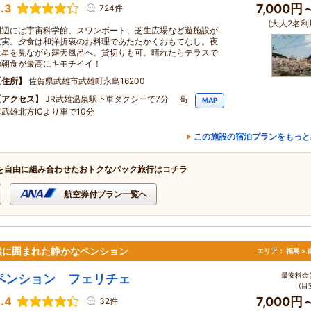
.3
7,000円
724件
(大人2名利
周辺には宇宙科学館、スワンボート、芝生広場など遊施設が
充実。夕食は和洋折衷のお料理であたたかくおもてなし。夜
は星を見ながら露天風呂へ。貸切りも可。晴れたらテラスで
の朝食が最高にキモチイイ！
住所
佐賀県武雄市武雄町永島16200
アクセス
JR武雄温泉駅下車タクシーで7分 高
MAP
速武雄北方ICより車で10分
この施設の宿泊プランをもっと
を自由に組み合わせたおトクなパック旅行はコチラ
航空券付プラン一覧へ
然に囲まれた静かなペンション
エリア：
福島 >
最安料金(
ペンション フェリチェ
(目
.4
7,000円
32件