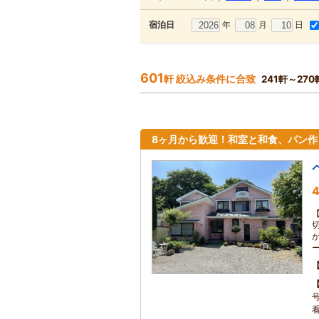
年
月
日
宿泊日
601
軒 絞込み条件に合致
241軒～27
8ヶ月から歓迎！和室と和食、パン
4