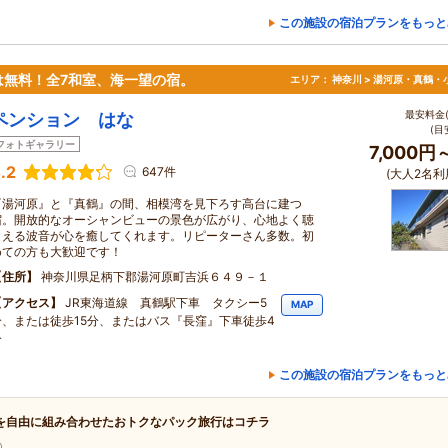
この施設の宿泊プランをもっと
は無料！全7和室、海一望の宿。
エリア：
神奈川 > 湯河原・真鶴・
最安料金(
ペンション はな
(目
フォトギャラリー
7,000円
.2
647件
(大人2名利
『湯河原』と『真鶴』の間、相模湾を見下ろす高台に建つ
宿。開放的なオーシャンビューの景色が広がり、心地よく聴
こえる波音が心を癒してくれます。リピーターさん多数。初
めての方も大歓迎です！
住所
神奈川県足柄下郡湯河原町吉浜６４９－１
アクセス
JR東海道線 真鶴駅下車 タクシー5
MAP
分、または徒歩15分、またはバス『長窪』下車徒歩4
分
この施設の宿泊プランをもっと
を自由に組み合わせたおトクなパック旅行はコチラ