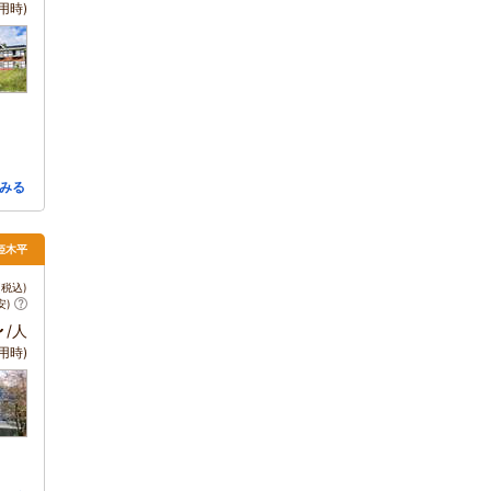
用時)
みる
姫木平
税込)
安)
～
/人
用時)