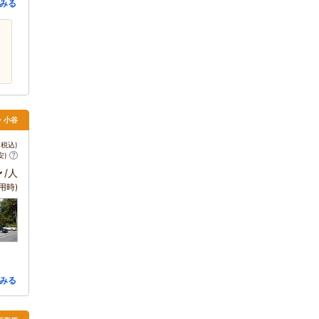
みる
馬・小谷
税込)
安)
～
/人
用時)
みる