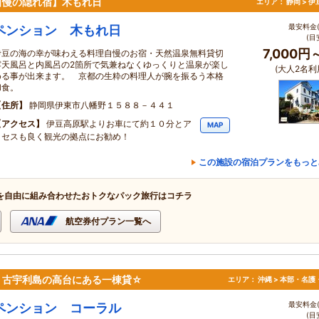
自慢の隠れ宿】木もれ日
エリア：
静岡 > 
最安料金(
ペンション 木もれ日
(目
7,000円
伊豆の海の幸が味わえる料理自慢のお宿・天然温泉無料貸切
露天風呂と内風呂の2箇所で気兼ねなくゆっくりと温泉が楽し
(大人2名利
める事が出来ます。 京都の生粋の料理人が腕を振るう本格
和食。
住所
静岡県伊東市八幡野１５８８－４４１
アクセス
伊豆高原駅よりお車にて約１０分とア
MAP
クセスも良く観光の拠点にお勧め！
この施設の宿泊プランをもっと
を自由に組み合わせたおトクなパック旅行はコチラ
航空券付プラン一覧へ
、古宇利島の高台にある一棟貸☆
エリア：
沖縄 > 本部・名護
最安料金(
ペンション コーラル
(目