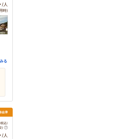
～
/人
用時)
みる
 南会津
税込)
安)
～
/人