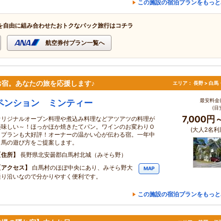
この施設の宿泊プランをもっと
を自由に組み合わせたおトクなパック旅行はコチラ
航空券付プラン一覧へ
宿。あなたの旅を応援します♪
エリア：
長野 > 白
最安料金(
ペンション ミンティー
(目
7,000円
オリジナルオーブン料理や煮込み料理などアツアツの料理が
美味しい～！ほっかほか焼きたてパン。ワインのお変わりＯ
(大人2名利
Ｋプランも大好評！オーナーの温かい心が伝わる宿。一年中
白馬の遊び方をご提案します。
住所
長野県北安曇郡白馬村北城（みそら野）
アクセス
白馬村のほぼ中央にあり、みそら野大
MAP
通り沿いなので分かりやすく便利です。
この施設の宿泊プランをもっと