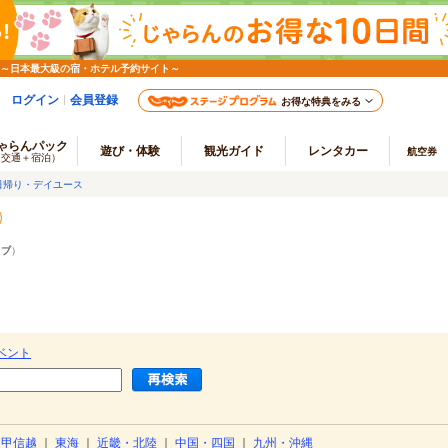
 ～日本最大級の宿・ホテル予約サイト～
ログイン
会員登録
お得な特典をみる
ゃらんパック
遊び・体験
観光ガイド
レンタカー
航空券
（交通＋宿泊）
日帰り・デイユース
ラブ
）
ベント
・甲信越
｜
東海
｜
近畿・北陸
｜
中国・四国
｜
九州・沖縄