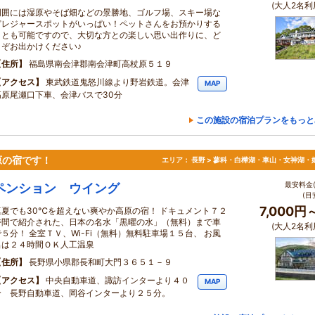
(大人2名利
周囲には湿原やそば畑などの景勝地、ゴルフ場、スキー場な
どレジャースポットがいっぱい！ペットさんをお預かりする
ことも可能ですので、大切な方との楽しい思い出作りに、ど
うぞお出かけください♪
住所
福島県南会津郡南会津町高杖原５１９
アクセス
東武鉄道鬼怒川線より野岩鉄道。会津
MAP
高原尾瀬口下車、会津バスで30分
この施設の宿泊プランをもっと
原の宿です！
エリア：
長野 > 蓼科・白樺湖・車山・女神湖・
最安料金(
ペンション ウイング
(目
7,000円
真夏でも30℃を超えない爽やか高原の宿！ ドキュメント７２
時間で紹介された、日本の名水「黒曜の水」（無料）まで車
(大人2名利
で５分！ 全室ＴＶ、Wi-Fi（無料）無料駐車場１５台、 お風
呂は２４時間ＯＫ人工温泉
住所
長野県小県郡長和町大門３６５１－９
アクセス
中央自動車道、諏訪インターより４０
MAP
分 長野自動車道、岡谷インターより２５分。