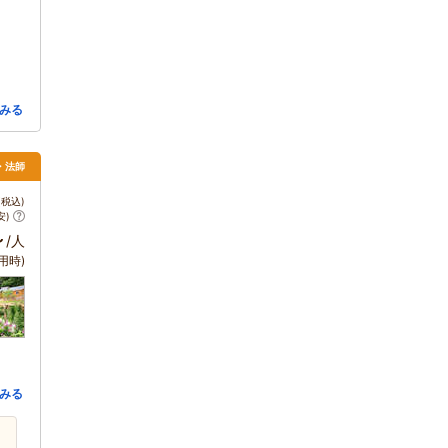
みる
・法師
税込)
安)
～
/人
用時)
みる