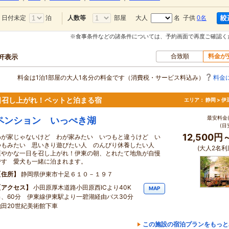
日付未定
泊
部屋
大人
名 子供
0名
人数等
※食事条件などの諸条件については、予約画面で再度ご確認く
合致順
料金が
0軒表示
料金は1泊1部屋の大人1名分の料金です（消費税・サービス料込み）
料金
日召し上がれ！ペットと泊まる宿
エリア：
静岡 > 
最安料金(
ペンション いっぺき湖
(目
12,500円
わが家じゃないけど わが家みたい いつもと違うけど い
つもみたい 思いきり遊びたい人 のんびり休養したい人
(大人2名利
爽やかな一日を召し上がれ！伊東の朝、とれたて地魚が自慢
です 愛犬も一緒に泊まれます。
住所
静岡県伊東市十足６１０－１９７
アクセス
小田原厚木道路小田原西ICより40K
MAP
ｍ、60分 伊東線伊東駅より一碧湖経由バス30分
池田20世紀美術館下車
この施設の宿泊プランをもっと