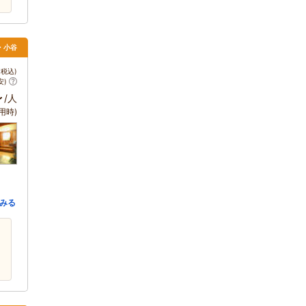
馬・小谷
税込)
安)
～
/人
用時)
みる