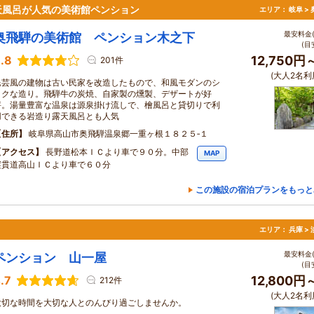
天風呂が人気の美術館ペンション
エリア：
岐阜 >
最安料金(
奥飛騨の美術館 ペンション木之下
(目
.8
12,750円
201件
(大人2名利
民芸風の建物は古い民家を改造したもので、和風モダンのシ
ックな造り。飛騨牛の炭焼、自家製の燻製、デザートが好
評。湯量豊富な温泉は源泉掛け流しで、檜風呂と貸切りで利
用できる岩造り露天風呂とも人気
住所
岐阜県高山市奥飛騨温泉郷一重ヶ根１８２５‐１
アクセス
長野道松本ＩＣより車で９０分。中部
MAP
縦貫道高山ＩＣより車で６０分
この施設の宿泊プランをもっと
エリア：
兵庫 >
最安料金(
ペンション 山一屋
(目
.7
12,800円
212件
(大人2名利
大切な時間を大切な人とのんびり過ごしませんか。