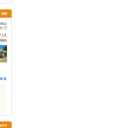
・国頭
税込)
安)
～
/人
用時)
みる
姫木平