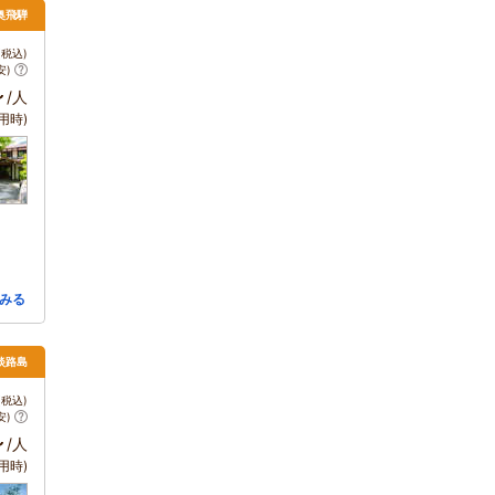
 奥飛騨
税込)
安)
～
/人
用時)
みる
 淡路島
税込)
安)
～
/人
用時)