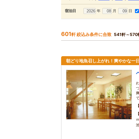
年
月
日
宿泊日
601
軒 絞込み条件に合致
541軒～57
朝どり地魚召し上がれ！爽やかな一