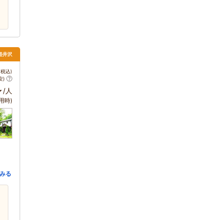
軽井沢
税込)
安)
～
/人
用時)
みる