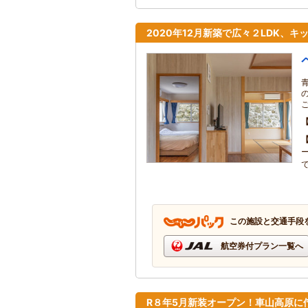
2020年12月新築で広々２LDK、
で
この施設と交通手段
航空券付プラン一覧へ
R８年5月新装オープン！車山高原に