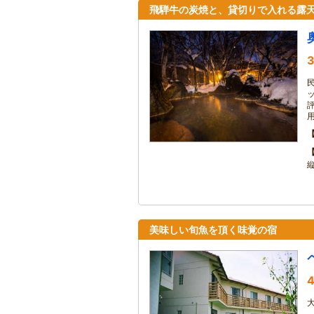
飛騨牛の炭焼と、貸切りで入れる露
3
美味しい旬魚を頂く味覚の宿
4