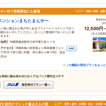
キッチン付で長期滞在にも最適
エリア：
沖縄 > 本部・名護
最安料金(
ペンションまちたまんやー
(目
12,500円
青い海に囲まれた島の中にあるプライベートコテージで日々
の疲れをいやしてください。広々した敷地内でゆったりと過
(大人2名利
ごせます。
住所
沖縄県国頭郡伊江村字東江前１７８
アクセス
沖縄本島の本部港より車両運搬フェリ
MAP
ーで20分で伊江港に到着。伊江港から車で6分、徒歩
20分
この施設の宿泊プランをもっと
を自由に組み合わせたおトクなパック旅行はコチラ
航空券付プラン一覧へ
佇む欧州クラシック薫る大人の宿
エリア：
長野 > 蓼科・白樺湖・車山・女神湖・