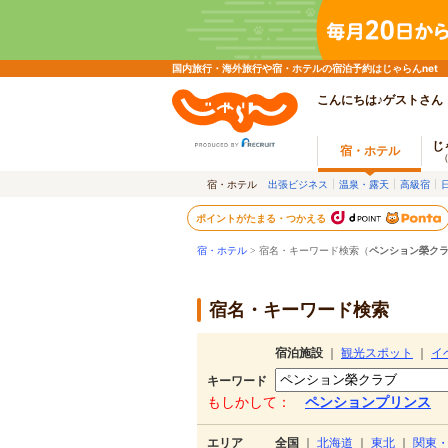
国内旅行・海外旅行や宿・ホテルの宿泊予約はじゃらんnet
こんにちは♪ゲストさん
じ
宿・ホテル
宿・ホテル
出張ビジネス
温泉・露天
高級宿
ポイントがたまる・つかえる
宿・ホテル
> 宿名・キーワード検索（
ペンション榮ク
宿名・キーワード検索
宿泊施設
｜
観光スポット
｜
イ
キーワード
もしかして：
ペンションプリンス
エリア
全国
｜
北海道
｜
東北
｜
関東