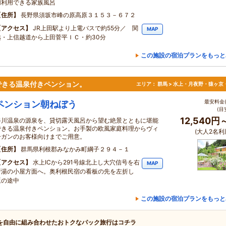
切利用できる家族風呂
住所
長野県須坂市峰の原高原３１５３－６７２
アクセス
JR上田駅より上電バスで約55分／ 関
MAP
越・上信越道から上田菅平ＩＣ・約30分
この施設の宿泊プランをもっと
できる温泉付きペンション。
エリア：
群馬 > 水上・月夜野・猿ヶ京
最安料金(
ペンション朝ねぼう
(目
12,540円
谷川温泉の源泉を、貸切露天風呂から望む絶景とともに堪能
できる温泉付きペンション。お手製の欧風家庭料理からヴィ
(大人2名利
ーガンのお客様向けまでご用意。
住所
群馬県利根郡みなかみ町綱子２９４－１
アクセス
水上ICから291号線北上し大穴信号を右
MAP
折湯の小屋方面へ。奥利根民宿の看板の先を左折し
坂の途中
この施設の宿泊プランをもっと
を自由に組み合わせたおトクなパック旅行はコチラ