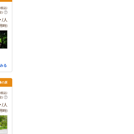
税込)
安)
～
/人
用時)
みる
・峰の原
税込)
安)
～
/人
用時)