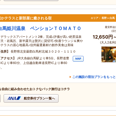
爽かテラスと新部屋に癒される宿
エリア：
長野 > 白
最安料金(
白馬姫川温泉 ペンションＴＯＭＡＴＯ
(目
12,650円
「デラックスアパートメント2棟」完成♪評価が高い絶景温泉
露天・岩風呂、新半露天は贅沢に貸切可♪快適ラウンジ＆爽や
(大人2名利
かテラスの居心地最高♪信州厳選素材の創作美食は美味
住所
長野県北安曇郡白馬村北城３０２０－１１１０
アクセス
JR大糸線白馬駅より車5分。長野道豊
MAP
科ICより車60分、上信越自動車道長野ICより車60
分。
この施設の宿泊プランをもっと
を自由に組み合わせたおトクなパック旅行はコチラ
航空券付プラン一覧へ