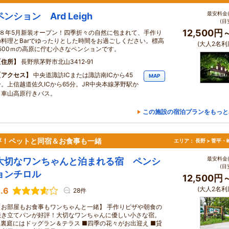
最安料金(
ペンション Ard Leigh
(目
12,500円
R８年5月新装オープン！四季折々の自然に包まれて、手作り
の料理とBarでゆったりとした時間をお過ごしください。標高
(大人2名利
1500ｍの高原に佇む小さなペンションです。
住所
長野県茅野市北山3412‐91
アクセス
中央道諏訪ICまたは諏訪南ICから45
MAP
分。上信越道佐久ICから65分。JR中央本線茅野駅か
ら車山高原行きバス。
この施設の宿泊プランをもっと
評！ペットと同宿＆お食事も一緒
エリア：
長野 > 菅平
最安料金(
大切なワンちゃんと泊まれる宿 ペンシ
(目
ョンチロル
12,500円
(大人2名利
.6
28件
【お部屋もお食事もワンちゃんと一緒】 手作りピザや朝食の
焼き立てパンが好評！大切なワンちゃんに優しい小さな宿。
■裏庭にはドッグラン＆テラス ■四季の花々がお出迎え ■貸