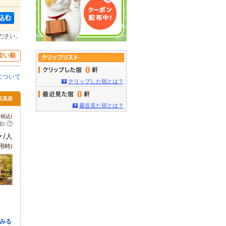
ださい。
安い順
0
について
クリップした宿とは？
0
伊豆高原
最近見た宿とは？
税込)
安)
～
/人
用時)
みる