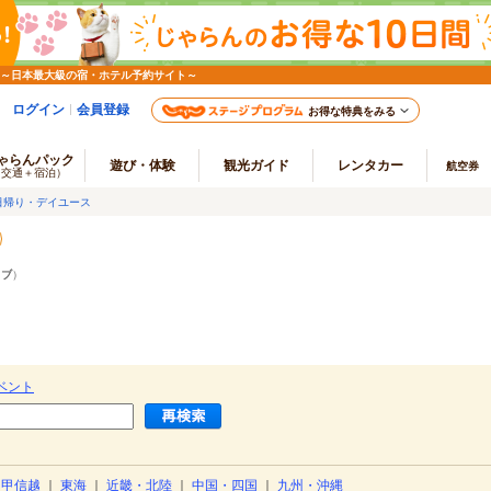
 ～日本最大級の宿・ホテル予約サイト～
ログイン
会員登録
お得な特典をみる
ゃらんパック
遊び・体験
観光ガイド
レンタカー
航空券
（交通＋宿泊）
日帰り・デイユース
ラブ
）
ベント
・甲信越
｜
東海
｜
近畿・北陸
｜
中国・四国
｜
九州・沖縄