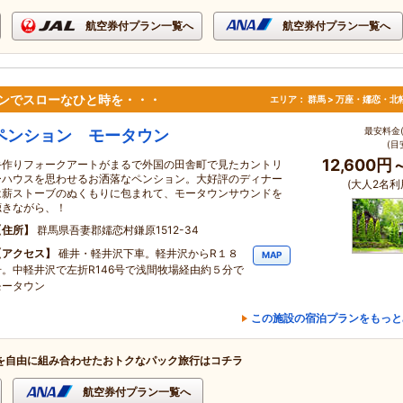
航空券付プラン一覧へ
航空券付プラン一覧へ
 モータウンでスローなひと時を・・・
エリア：
群馬 > 万座・嬬恋・北
最安料金(
ペンション モータウン
(目
12,600円
手作りフォークアートがまるで外国の田舎町で見たカントリ
ーハウスを思わせるお洒落なペンション。大好評のディナー
(大人2名利
は薪ストーブのぬくもりに包まれて、モータウンサウンドを
聴きながら、！
住所
群馬県吾妻郡嬬恋村鎌原1512-34
アクセス
碓井・軽井沢下車。軽井沢からR１８
MAP
号。中軽井沢で左折R146号で浅間牧場経由約５分で
モータウン
この施設の宿泊プランをもっと
を自由に組み合わせたおトクなパック旅行はコチラ
航空券付プラン一覧へ