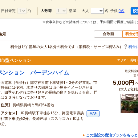
日付未定
泊
部屋
大人
名 子供
0名
人数等
※食事条件などの諸条件については、予約画面で再度ご確認く
合致順
料金が
表示
料金は1泊1部屋の大人1名分の料金です（消費税・サービス料込み）
料金
都市型ペンション
エリア：
長崎 
最安料金(
ペンション バーデンハイム
(目
5,000円
路面電車（蛍茶行）諏訪神社前下車徒歩1～2分の好立地。市
内観光には便利。木造りの部屋は山小屋をイメージさせま
(大人2名利
す。四季それぞれに祭り好きの長崎の良さを味わえる宿。 門
限は２３時となっております。
住所
長崎県長崎市馬町54番地
アクセス
JR長崎駅下車徒歩15分、路面電車諏訪
MAP
神社前下車徒歩2分、長崎芒塚（ススキズカ）ICより
0分。
この施設の宿泊プランをもっと