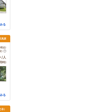
みる
伊豆高原
税込)
安)
～
/人
用時)
みる
之谷）