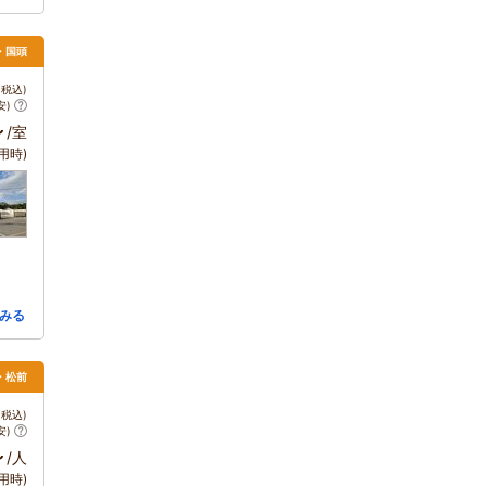
・国頭
税込)
安)
～
/室
用時)
みる
・松前
税込)
安)
～
/人
用時)