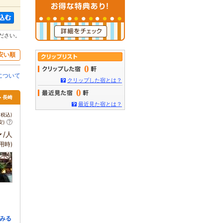
ださい。
安い順
0
について
クリップした宿とは？
0
> 長崎
最近見た宿とは？
税込)
安)
～
/人
用時)
みる