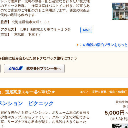
赤レンガ倉庫群・元町の教会・旧公会堂など行きたい観光地
へのアクセス抜群。 洋室３室はバストイレ付き。和室もあ
るのでご家族やご年配の方もご利用頂けます。併設の喫茶店
で美鈴の珈琲も飲めます
住所
北海道函館市大町１‐３１
アクセス
【JR】函館駅より車で８～１０分
MAP
【市電】「末広町」下車すぐ
この施設の宿泊プランをもっと
を自由に組み合わせたおトクなパック旅行はコチラ
航空券付プラン一覧へ
金、斑尾高原スキー場へ車1分★
エリア：
長野 > 斑尾・飯山・信濃町
最安料金(
ペンション ピクニック
(目
5,000円
家庭的な暖かさを持つペンション。ボリューム満点の日替り
の夕食やカップルからファミリー、グループまで対応できる
(大人2名利
客室、リーズナブルな料金が魅力。お風呂は大きくゆった
り！