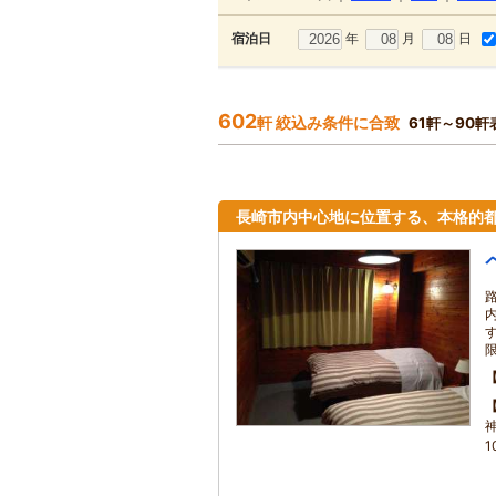
年
月
日
宿泊日
602
軒 絞込み条件に合致
61軒～90軒
長崎市内中心地に位置する、本格的
1