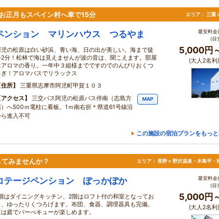
お正月もスペイン村へ車で15分
エリア：
三重 
最安料金(
ペンション マリンハウス つるやま
(目
5,000円
阿児の松原は白い砂浜、青い海、日の出が美しい。海まで徒
歩2分！松林で海は見えませんが波の音は、聞こえます。部屋
(大人2名利
はアロマの香り。一年中３組様までですのでのんびりおくつ
ろぎ！アロマバスでリラックス
住所
三重県志摩市阿児町甲賀１０３
アクセス
三交バス阿児の松原バス停南（志島方
MAP
面）へ500ｍ電柱に看板。1ｍ南右折＊県道61号線沿
から進入不可
この施設の宿泊プランをもっと
してみませんか？
エリア：
長野 > 野沢温泉・木島平・
最安料金(
コテージペンション ぽっかぽか
(目
5,000円
1階はダイニングキッチン、2階はロフト付の和室となってお
り、ゆったりくつろげます。布団、食器、調理器具も完備。
(大人2名利
夏は庭でバーべキューが楽しめます。