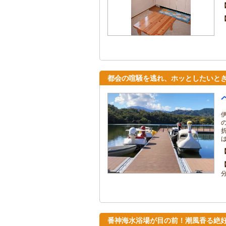
都会の喧騒を逃れ、ホッとしたいと
番神海水浴場が目の前！潮風香る絶