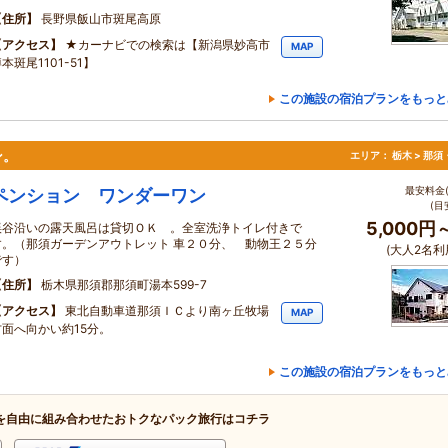
住所
長野県飯山市斑尾高原
アクセス
★カーナビでの検索は【新潟県妙高市
MAP
本斑尾1101-51】
この施設の宿泊プランをもっと
ョン。
エリア：
栃木 > 那
最安料金(
ペンション ワンダーワン
(目
5,000円
渓谷沿いの露天風呂は貸切ＯＫ 。全室洗浄トイレ付きで
す。（那須ガーデンアウトレット 車２０分、 動物王２５分
(大人2名利
です）
住所
栃木県那須郡那須町湯本599-7
アクセス
東北自動車道那須ＩＣより南ヶ丘牧場
MAP
方面へ向かい約15分。
この施設の宿泊プランをもっと
を自由に組み合わせたおトクなパック旅行はコチラ