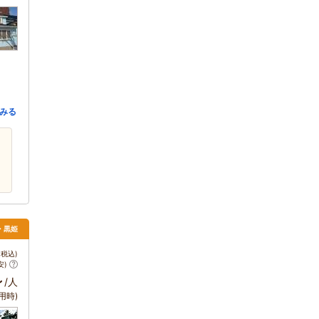
みる
・黒姫
税込)
安)
～
/人
用時)