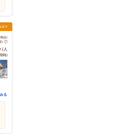
ルスツ
税込)
安)
～
/人
用時)
みる