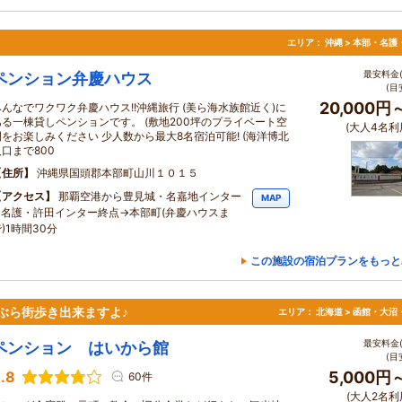
。
エリア：
沖縄 > 本部・名護
最安料金(
ペンション弁慶ハウス
(目
20,000円
みんなでワクワク弁慶ハウス!!沖縄旅行 (美ら海水族館近く)に
ある一棟貸しペンションです。 (敷地200坪のプライベート空
(大人4名利
間をお楽しみください 少人数から最大8名宿泊可能! (海洋博北
入口まで800
住所
沖縄県国頭郡本部町山川１０１５
アクセス
那覇空港から豊見城・名嘉地インター
MAP
→名護・許田インター終点→本部町(弁慶ハウスま
)1時間30分
この施設の宿泊プランをもっと
ぶら街歩き出来ますよ♪
エリア：
北海道 > 函館・大沼
最安料金(
ペンション はいから館
(目
.8
5,000円
60件
(大人2名利