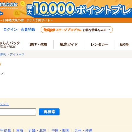
 ～日本最大級の宿・ホテル予約サイト～
ログイン
会員登録
お得な特典をみる
ゃらんパック
遊び・体験
観光ガイド
レンタカー
航空券
（交通＋宿泊）
日帰り・デイユース
ラブ
）
ベント
・甲信越
｜
東海
｜
近畿・北陸
｜
中国・四国
｜
九州・沖縄