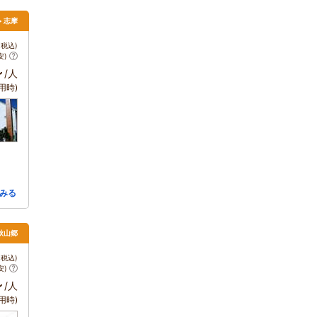
> 志摩
税込)
安)
～
/人
用時)
みる
秋山郷
税込)
安)
～
/人
用時)