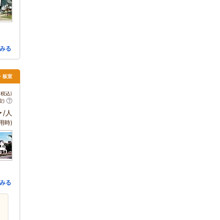
みる
須・板室
税込)
安)
～
/人
用時)
みる