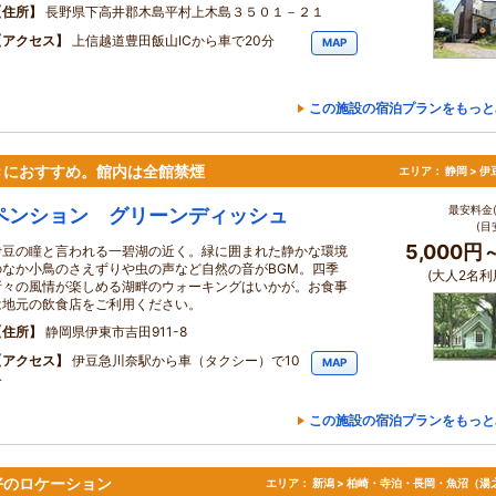
住所
長野県下高井郡木島平村上木島３５０１－２１
アクセス
上信越道豊田飯山ICから車で20分
MAP
この施設の宿泊プランをもっと
きにおすすめ。館内は全館禁煙
エリア：
静岡 > 
最安料金(
ペンション グリーンディッシュ
(目
5,000円
伊豆の瞳と言われる一碧湖の近く。緑に囲まれた静かな環境
のなか小鳥のさえずりや虫の声など自然の音がBGM。四季
(大人2名利
折々の風情が楽しめる湖畔のウォーキングはいかが。お食事
は地元の飲食店をご利用ください。
住所
静岡県伊東市吉田911-8
アクセス
伊豆急川奈駅から車（タクシー）で10
MAP
分
この施設の宿泊プランをもっと
好のロケーション
エリア：
新潟 > 柏崎・寺泊・長岡・魚沼（湯