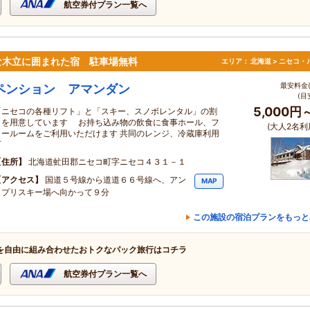
航空券付プラン一覧へ
な木立に囲まれた宿 駐車場無料
エリア：
北海道 > ニセコ・
最安料金(
ペンション アマンダン
(目
5,000円
「ニセコの各種リフト」と「スキー、スノボレンタル」の割
引を用意しています お持ち込み物の飲食に食事ホール、フ
(大人2名利
リールームをご利用いただけます 共同のレンジ、冷蔵庫利用
可
住所
北海道虻田郡ニセコ町字ニセコ４３１－１
アクセス
国道５号線から道道６６号線へ、アン
MAP
ヌプリスキー場へ向かって９分
この施設の宿泊プランをもっと
を自由に組み合わせたおトクなパック旅行はコチラ
航空券付プラン一覧へ