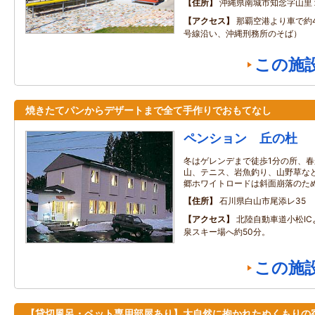
住所
沖縄県南城市知念字山里
アクセス
那覇空港より車で約4
号線沿い、沖縄刑務所のそば）
この施
焼きたてパンからデザートまで全て手作りでおもてなし
ペンション 丘の杜
冬はゲレンデまで徒歩1分の所、
山、テニス、岩魚釣り、山野草な
郷ホワイトロードは斜面崩落のた
住所
石川県白山市尾添レ35
アクセス
北陸自動車道小松I
泉スキー場へ約50分。
この施
【貸切風呂・ペット専用部屋あり】大自然に抱かれたぬくもりの