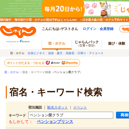
国内旅行・海外旅行や宿・ホテルの宿泊予約はじゃらんnet ～日本最大級の宿・ホテル予約サイト
こんにちは♪ゲストさん
ログイン
会員登録
じゃらんパック
宿・ホテル
遊び・体験
（交通＋宿泊）
宿・ホテル
出張ビジネス
温泉・露天
高級宿
日帰り・デイユース
ポイントがたまる・つかえる
宿・ホテル
> 宿名・キーワード検索（
ペンション榮クラブ
）
宿名・キーワード検索
宿泊施設
｜
観光スポット
｜
イベント
キーワード
もしかして：
ペンションプリンス