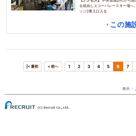
アクセス
中央道諏訪ICから国
を経由しエコーバレースキー場へ
ッジ2番入口入る
この施
1
2
3
4
5
6
7
|< 最初
< 前へ
表示 ：