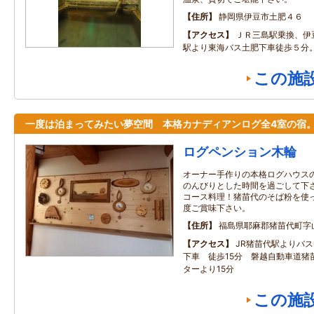
住所
静岡県伊豆市土肥４６
アクセス
ＪＲ三島駅乗換、伊
駅より東海バス土肥下車徒歩５分
この施
一度は泊まってみたい夢空間 本格カナディアンログ全4室の宿
ログペンション木輪
オーナー手作りの本格ログハウス
のんびりとした時間を過ごして下さ
コース料理！猪苗代のそば粉を使っ
度ご賞味下さい。
住所
福島県耶麻郡猪苗代町字山神
アクセス
JR猪苗代駅よりバス
下車 徒歩15分 磐越自動車道猪
ターより15分
この施