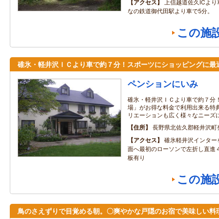
アクセス
上信越道佐久ICよ
なの鉄道御代田駅より車で5分。
この施
碓氷・軽井沢ＩＣより車で約７分！スポーツにショッピングに最
ペンションにいみ
碓氷・軽井沢ＩＣより車で約７分
場」がお得な料金で利用出来る特
リエーションも広く様々なニーズ
住所
長野県北佐久郡軽井沢町発
アクセス
碓氷軽井沢インター
面へ最初のローソンで左折し直進
板有り
この施
鳥のさえずりで目覚める朝。〇爽やかな戸隠のお宿で美味しい料