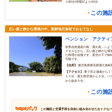
り90分/伊那ICより40分
この施
広い庭と静かな環境の中、新鮮地元食材でおもてなし
ペンション アクティ
世界自然遺産の島「屋久島」へよう
クセスながら、広い庭と静かな環境
た料理が自慢です。星空の下でBB
可能です。
住所
鹿児島県熊毛郡屋久島町
アクセス
車で宮之浦港から１
１０分、屋久島空港から５分。バ
から徒歩５分。
この施
この施設と交通手段を自由に組み合わせたおトクな