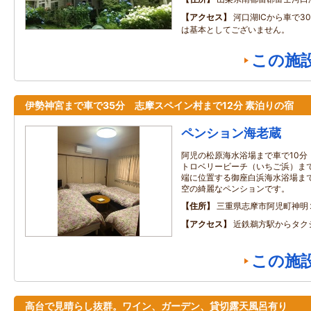
アクセス
河口湖ICから車で3
は基本としてございません。
この施
伊勢神宮まで車で35分 志摩スペイン村まで12分 素泊りの宿
ペンション海老蔵
阿児の松原海水浴場まで車で10分
トロベリービーチ（いちご浜）まで
端に位置する御座白浜海水浴場まで
空の綺麗なペンションです。
住所
三重県志摩市阿児町神明
アクセス
近鉄鵜方駅からタク
この施
高台で見晴らし抜群。ワイン、ガーデン、貸切露天風呂有り