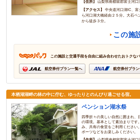
住所
山梨県南都留郡富士河口
アクセス
中央道河口湖IC、
ら河口湖大橋経由２５分。大石ペ
から徒歩３分。
この施
この施設と交通手段を自由に組み合わせたおトクな
航空券付プラン一覧へ
航空券付プラン
本栖湖湖畔の林の中に佇む、ゆったりとのんびり過ごせる宿。
ペンション湖水祭
四季折々の美しい自然に囲まれ、
の環境。基本として素泊まりです
み、共有の食堂をご利用ください
ポーツなどをお楽しみください。
住所
山梨県南都留郡富士河口