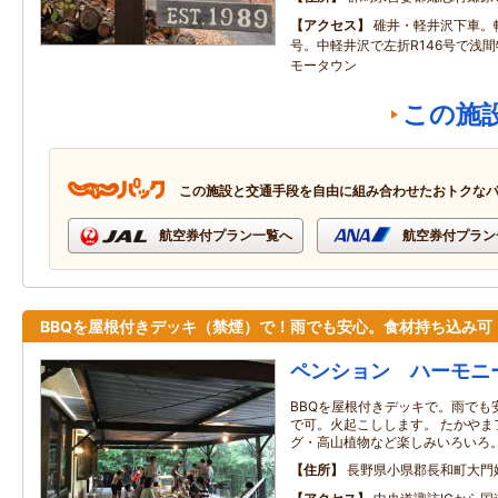
アクセス
碓井・軽井沢下車。
号。中軽井沢で左折R146号で浅
モータウン
この施
この施設と交通手段を自由に組み合わせたおトクな
航空券付プラン一覧へ
航空券付プラン
BBQを屋根付きデッキ（禁煙）で！雨でも安心。食材持ち込み可
ペンション ハーモニ
BBQを屋根付きデッキで。雨でも
で可。火起こしします。 たかやま
グ・高山植物など楽しみいろいろ
住所
長野県小県郡長和町大門