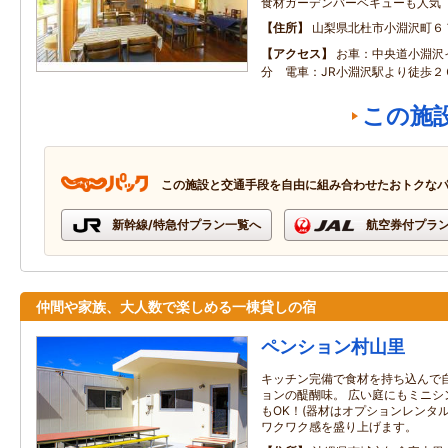
食材ガーデンバーベキューも人気
住所
山梨県北杜市小淵沢町６
アクセス
お車：中央道小淵沢
分 電車：JR小淵沢駅より徒歩２
この施
この施設と交通手段を自由に組み合わせたおトクな
新幹線/特急付プラン一覧へ
航空券付プラ
仲間や家族、大人数で楽しめる一棟貸しの宿
ペンション村山里
キッチン完備で食材を持ち込んで
ョンの醍醐味。 広い庭にもミニシ
もOK！(器材はオプションレンタ
ワクワク感を盛り上げます。