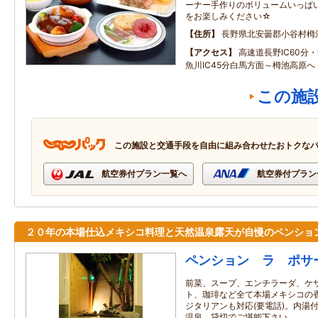
ーナー手作りのボリュームいっぱ
をお楽しみください☆
住所
長野県北安曇郡小谷村栂
アクセス
高速道長野IC60分・
魚川IC45分白馬方面～栂池高原へ
この施
この施設と交通手段を自由に組み合わせたおトクな
航空券付プラン一覧へ
航空券付プラン
２０年の本場仕込メキシコ料理と天然温泉露天が自慢のペンショ
ペンション ラ ポサ
前菜、スープ、エンチラーダ、ケ
ト、珈琲など全て本場メキシコの
ジタリアンも対応(要電話)。内湯
温泉、貸切でご堪能下さい。