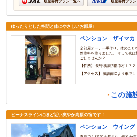
航空券付プラン一覧へ
航空券付プラン
ゆったりとした空間と体にやさしいお部屋♪
ペンション ザイマカ
全部屋オーナー手作り。体のこと
然塗料を塗りました。 そして夜は
ごしませんか？
住所
長野県諏訪郡原村１７２
アクセス
諏訪南ICより車で１
この施
ビーナスラインにほど近い爽やか高原の宿です！
ペンション ウイング
真夏でも30℃を超えない爽やか高