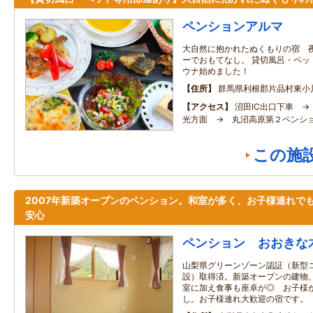
ペンションアルマ
大自然に抱かれたぬくもりの宿 
ーでおもてなし。 貸切風呂・ペ
ウナ始めました！
住所
群馬県利根郡片品村東小川4
アクセス
沼田IC出口下車 →
光方面 → 丸沼高原第２ペンシ
この施
2007年新築オープンのペンション。和室が多く、お子様連れで
安心
ペンション おおきな
山梨県グリーンゾーン認証（新型
設）取得済。新築オープンの建物
室に加え食事も座卓が◎ お子様
し。お子様連れ大歓迎の宿です。