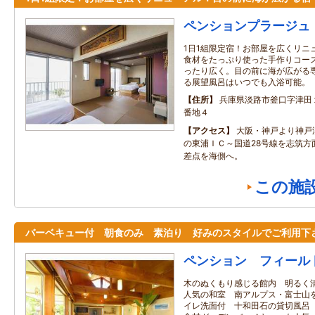
ペンションプラージュ
1日1組限定宿！お部屋を広くリニ
食材をたっぷり使った手作りコー
ったり広く。目の前に海が広がる
る展望風呂はいつでも入浴可能。
住所
兵庫県淡路市釜口字津田
番地４
アクセス
大阪・神戸より神戸
の東浦ＩＣ～国道28号線を志筑方
差点を海側へ。
この施
バーベキュー付 朝食のみ 素泊り 好みのスタイルでご利用下
ペンション フィール
木のぬくもり感じる館内 明るく
人気の和室 南アルプス・富士山
イレ洗面付 十和田石の貸切風呂