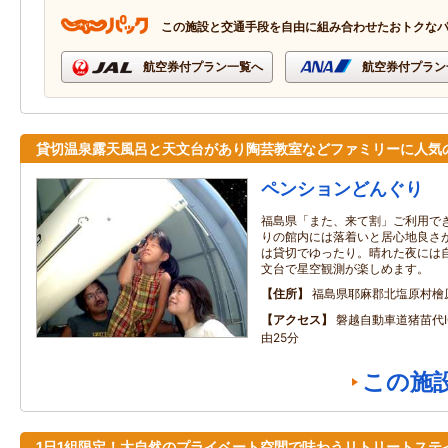
この施設と交通手段を自由に組み合わせたおトクな
航空券付プラン一覧へ
航空券付プラン
貸切温泉露天風呂と天文台があり陶芸教室などファミリーに人気
ペンションどんぐり
福島県「また、来て割」ご利用でき
りの館内には落着いと居心地良さ
は貸切でゆったり。晴れた夜には自
文台で星空観測が楽しめます。
住所
福島県耶麻郡北塩原村檜
アクセス
磐越自動車道猪苗代I
由25分
この施
1日1組限定！大自然のプライベート空間で味わうリトリートステ