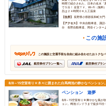
時間で紹介された、日本の名水「
で５分！ 全室ＴＶ、Wi-Fi（無
呂は２４時間ＯＫ人工温泉
住所
長野県小県郡長和町大門
アクセス
中央自動車道、諏訪
分 長野自動車道、岡谷インター
この施
この施設と交通手段を自由に組み合わせたおトクな
航空券付プラン一覧へ
航空券付プラン
8/8～15空室有り☆木々に囲まれた白馬栂池の静かなペンション
ペンション 遊夢
8/8～15空室有り☆爽やかな風
ョン。栂池ゴンドラまで徒歩15分