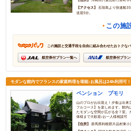
アクセス
石垣島より快速船3
送迎5分。
この施
この施設と交通手段を自由に組み合わせたおトクな
航空券付プラン一覧へ
航空券付プラン
モダンな館内でフランスの家庭料理を堪能♪お風呂は24h利用可！
ペンション プモリ
山のプロがお出迎え！夕食は出来
フルコース】を楽しめます。館内
たモダンな空間が広がる全７室。
体様まで大歓迎♪お一人様相談可
住所
群馬県利根郡片品村東小