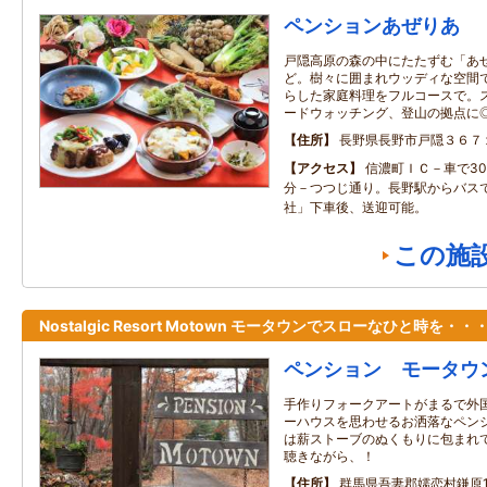
ペンションあぜりあ
戸隠高原の森の中にたたずむ「あ
ど。樹々に囲まれウッディな空間
らした家庭料理をフルコースで。
ードウォッチング、登山の拠点に
住所
長野県長野市戸隠３６７
アクセス
信濃町ＩＣ－車で30
分－つつじ通り。長野駅からバスで
社」下車後、送迎可能。
この施
Nostalgic Resort Motown モータウンでスローなひと時を・・
ペンション モータウ
手作りフォークアートがまるで外
ーハウスを思わせるお洒落なペン
は薪ストーブのぬくもりに包まれ
聴きながら、！
住所
群馬県吾妻郡嬬恋村鎌原15