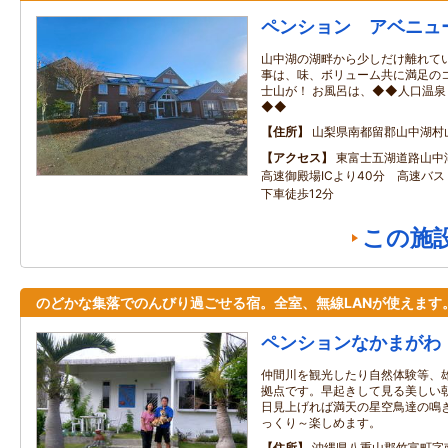
ペンション アベニュ
山中湖の湖畔から少しだけ離れてい
事は、味、ボリューム共に満足のコ
士山が！ お風呂は、◆◆人口温
◆◆
住所
山梨県南都留郡山中湖村
アクセス
東富士五湖道路山中湖
高速御殿場ICより40分 高速バ
下車徒歩12分
この施
のどかな集落でのんびり過ごせる宿。全室、無線LANが使えます
ペンションなかまがわ
仲間川を観光したり自然体験等、
拠点です。早起きして見る美しい
日見上げれば満天の星空鳥達の鳴
っくり～楽しめます。
住所
沖縄県八重山郡竹富町字