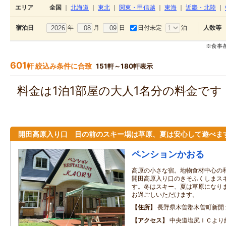
エリア
全国
｜
北海道
｜
東北
｜
関東・甲信越
｜
東海
｜
近畿・北陸
｜
年
月
日
日付未定
泊
宿泊日
人数等
※食事
601
軒 絞込み条件に合致
151軒～180軒表示
料金は1泊1部屋の大人1名分の料金で
開田高原入り口 目の前のスキー場は草原、夏は安心して遊べま
ペンションかおる
高原の小さな宿。地物食材中心の
開田高原入り口のきそふくしまス
す。冬はスキー、夏は草原になり
お過ごしいただけます。
住所
長野県木曽郡木曽町新開
アクセス
中央道塩尻ＩＣより約