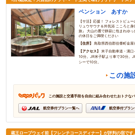
ペンション あすか
【サ活】応援！ フォレストビュー
リュウサウナ＆外気浴 こころと身
旅』 大山の麓で静寂に包まれゆっ
の休日をご満喫ください
住所
鳥取県西伯郡伯耆町金屋
アクセス
米子自動車道・溝口
10分。JR米子駅より車で30分。
シーで10分。
この施
この施設と交通手段を自由に組み合わせたおトクな
航空券付プラン一覧へ
航空券付プラン
蔵王ロープウェイ前【フレンチコースディナー】が評判の宿です