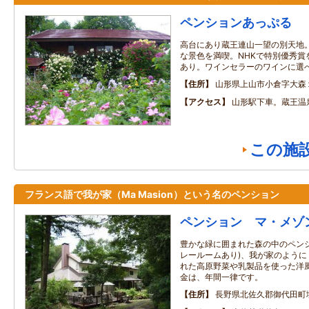
ペンションあっぷる
高台にあり蔵王連山一望の別天地
な景色を満喫。NHKで特別優秀賞
あり。ワインセラーのワインに選
住所
山形県上山市小倉字大森
アクセス
山形駅下車。蔵王温
この施
フランス語で我が家（Ma Masion）という名のペンション
ペンション マ・メゾ
豊かな緑に囲まれた森の中のペン
レールームあり)、我が家のよう
れた高原野菜や乳製品を使った洋
金は、年間一律です。
住所
長野県北佐久郡御代田町