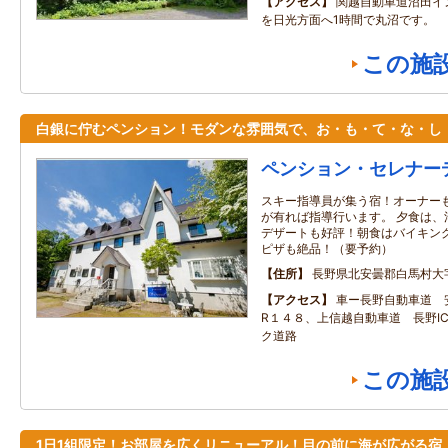
アクセス
関越自動車道沼田イン
を日光方面へ1時間で丸沼です。
この施
白銀に佇むペンション！モダンな雰囲気で、お・も・て・な・し
ペンション・セレナー
スキー指導員が集う宿！オーナーも
が有れば指導行います。 夕食は、
デザートも好評！朝食はバイキング
ピザも絶品！（要予約）
住所
長野県北安曇郡白馬村大
アクセス
車ー長野自動車道 安
R１４８、上信越自動車道 長野IC
ク道路
この施
1日1組限定！お部屋を広くリニューアル！目の前に海が広がる宿