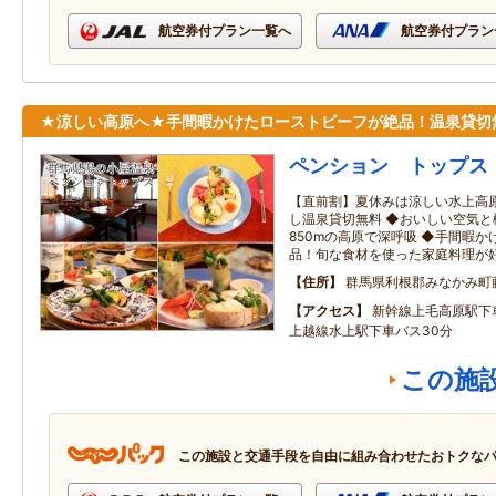
航空券付プラン一覧へ
航空券付プラン
★涼しい高原へ★手間暇かけたローストビーフが絶品！温泉貸切
ペンション トップス
【直前割】夏休みは涼しい水上高
し温泉貸切無料 ◆おいしい空気
850mの高原で深呼吸 ◆手間暇
品！旬な食材を使った家庭料理が
住所
群馬県利根郡みなかみ町
アクセス
新幹線上毛高原駅下
上越線水上駅下車バス30分
この施
この施設と交通手段を自由に組み合わせたおトクな