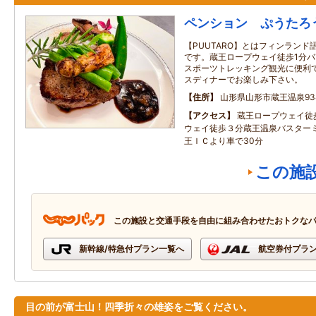
ペンション ぷうたろ
【PUUTARO】とはフィンラン
です。蔵王ロープウェイ徒歩1分バ
スポーツトレッキング観光に便利で
スディナーでお楽しみ下さい。
住所
山形県山形市蔵王温泉93
アクセス
蔵王ロープウェイ徒
ウェイ徒歩３分蔵王温泉バスター
王ＩＣより車で30分
この施
この施設と交通手段を自由に組み合わせたおトクな
新幹線/特急付プラン一覧へ
航空券付プラ
目の前が富士山！四季折々の雄姿をご覧ください。