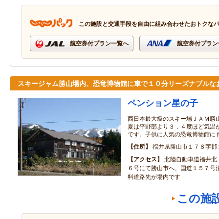
この施設と交通手段を自由に組み合わせたおトクな
航空券付プラン一覧へ
航空券付プラン
スキージャム勝山場内、恐竜博物館に車で１０分リーズナブルな
ペンション星の子
西日本最大級のスキー場ＪＡＭ勝
夏は平野部より３．４度ほど気温
です。子供に人気の恐竜博物館に
住所
福井県勝山市１７８字郡
アクセス
北陸自動車道福井北
６号にて勝山市へ、国道１５７号
料道路先が場内です
この施