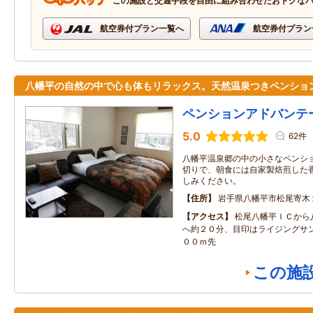
この施設と交通手段を自由に組み合わせたおトクな
航空券付プラン一覧へ
航空券付プラン
八幡平の自然の中で心も体もリラックス。天然温泉つきペンショ
ペンションアドバンテ
5.0
62件
八幡平温泉郷の中の小さなペンシ
切りで、朝食には自家製焙煎した
しみください。
住所
岩手県八幡平市松尾寄木
アクセス
松尾八幡平ＩＣから
へ約２０分、目印はライジングサ
００ｍ先
この施