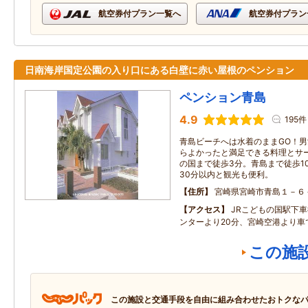
航空券付プラン一覧へ
航空券付プラン
日南海岸国定公園の入り口にある白壁に赤い屋根のペンション
ペンション青島
4.9
195件
青島ビーチへは水着のままGO！男
らよかったと満足できる料理とサ
の国まで徒歩3分。青島まで徒歩1
30分以内と観光も便利。
住所
宮崎県宮崎市青島１－６
アクセス
JRこどもの国駅下
ンターより20分、宮崎空港より車
この施
この施設と交通手段を自由に組み合わせたおトクな