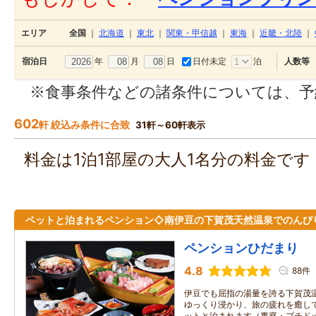
エリア
全国
｜
北海道
｜
東北
｜
関東・甲信越
｜
東海
｜
近畿・北陸
｜
年
月
日
日付未定
泊
宿泊日
人数等
※食事条件などの諸条件については、予
602
軒 絞込み条件に合致
31軒～60軒表示
料金は1泊1部屋の大人1名分の料金で
ペットと泊まれるペンション◇南伊豆の下賀茂天然温泉でのんび
ペンションひだまり
4.8
88件
伊豆でも屈指の湯量を誇る下賀茂温
ゆっくり浸かり、旅の疲れを癒して
ットと泊まれます（裏庭・プチドッ