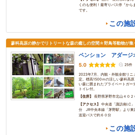
くのも便利！最寄りバス停『から
です。
この施
蓼科高原の静かでリトリートな森の癒しの空間☆野鳥等動物が集
ペンション アダージ
5.0
25件
2023年7月、内観・外観全館リニ
定。標高1500ｍの涼しい蓼科高
い森に囲まれたプライベートガー
トイレ付。
住所
長野県茅野市北山４０２
アクセス
中央道「諏訪南I.C
分 JR中央本線「茅野駅」より東
送迎バスで約６０分
この施