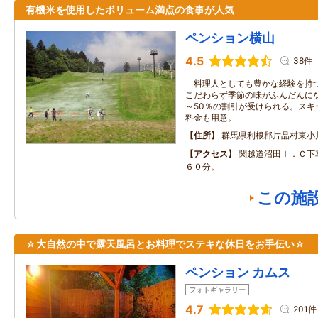
有機米を使用したボリューム満点の食事が人気
ペンション横山
4.5
38件
料理人としても豊かな経験を持つ
こだわらず季節の味がふんだんに
～50％の割引が受けられる。スキ
料金も用意。
住所
群馬県利根郡片品村東小
アクセス
関越道沼田Ｉ．Ｃ下
６０分。
この施
☆大自然の中で露天風呂とお料理でステキな休日をお手伝い☆
ペンション カムス
フォトギャラリー
4.7
201件