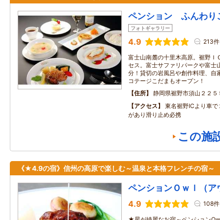
ペンション ふんわり
フォトギャラリー
4.9
213件
富士山南麓の十里木高原。裾野ＩＣ
セス。富士サファリパークや富士
分！貸切の岩風呂や創作料理、自
コテージこだまもオープン！
住所
静岡県裾野市須山２２５
アクセス
東名裾野ICより車で
があり滑り止め必携
この施
《★4.9の宿》信州の高原で楽しむ～温泉と本格フレンチの宿～
ペンションＯｗｌ（ア
4.9
108件
★星が綺麗なお宿～ペンションOw