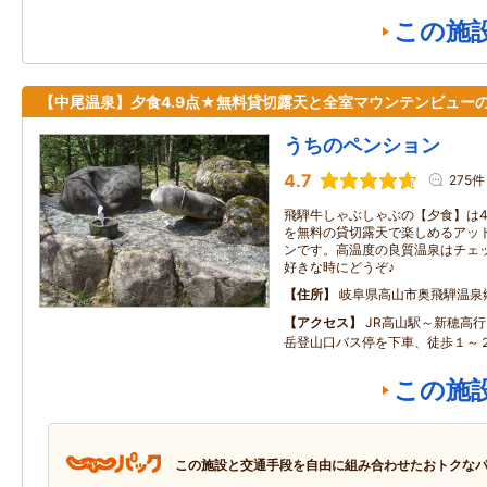
この施
【中尾温泉】夕食4.9点★無料貸切露天と全室マウンテンビュー
うちのペンション
4.7
275件
飛騨牛しゃぶしゃぶの【夕食】は4
を無料の貸切露天で楽しめるアッ
ンです。高温度の良質温泉はチェ
好きな時にどうぞ♪
住所
岐阜県高山市奥飛騨温泉
アクセス
JR高山駅～新穂高
岳登山口バス停を下車、徒歩１～
この施
この施設と交通手段を自由に組み合わせたおトクな