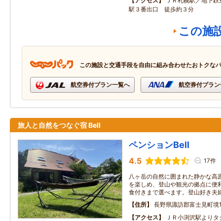
アクセス
ＪＲ札幌駅／地下鉄
駅３番出口 徒歩約３分
この施
この施設と交通手段を自由に組み合わせたおトクな
航空券付プラン一覧へ
航空券付プラン
旅人と自然をつなぐ宿 Bell
ペンションBell
4.5
17件
八ヶ岳の自然に囲まれた静かな高
を楽しめ、登山や観光の拠点に便
食付きまで選べます。登山好き夫
住所
長野県諏訪郡富士見町境10
アクセス
ＪＲ小渕沢駅よりタ