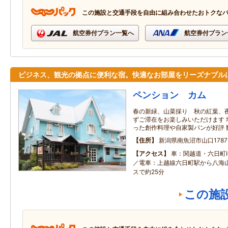
この施設と交通手段を自由に組み合わせたおトクな
航空券付プラン一覧へ
航空券付プラン
ビジネス、観光の拠点に便利な宿。快適なお部屋をリーズナブル
ペンション カム
春の新緑、山菜採り 秋の紅葉、夜
ずご滞在をお楽しみいただけます 
った創作料理や自家製パンが好評 
住所
新潟県南魚沼市山口1787
アクセス
車：関越道・六日町I
／電車：上越線六日町駅から八海
スで約25分
この施