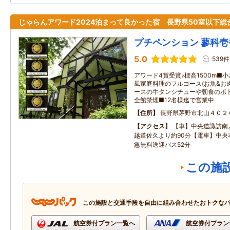
じゃらんアワード2024泊まって良かった宿 長野県50室以下総
プチペンション 蓼科壱
5.0
539件
アワード4賞受賞♪標高1500m■
風家庭料理のフルコース(お魚&お肉
ースの牛タンシチューや朝食のポ
全館禁煙■12名様迄で営業中
住所
長野県茅野市北山４０２
アクセス
【車】中央道諏訪南よ
越道佐久より約90分【電車】中央
急無料送迎バス52分
この施
この施設と交通手段を自由に組み合わせたおトクな
航空券付プラン一覧へ
航空券付プラン