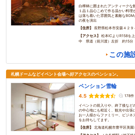
白樺林に囲まれたアンティークな
１品１品心こめて作る温かい料理
は落ち着いた雰囲気と素敵なBG
の夜を演出
住所
長野県松本市安曇４２９
アクセス
松本ICよりR158
中 県道（前川渡）左折 約15分
この施
札幌ドームなどイベント会場へ好アクセスのペンション。
ペンション雪輪
4.5
178件
イベントの前入りや、終了後など
の中心地にも程近く、観光や出張
お一人様からファミリー、ビジネ
をお待ちしてます。
住所
北海道札幌市豊平区美園