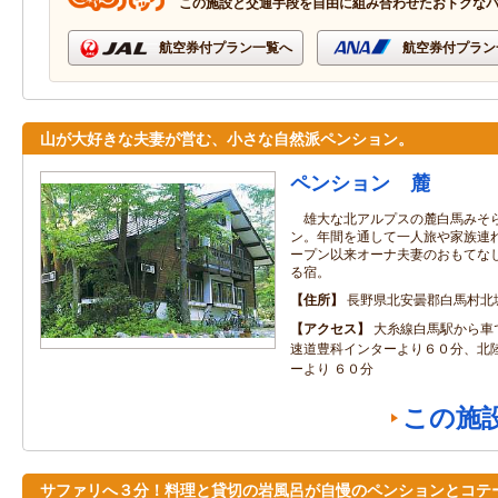
この施設と交通手段を自由に組み合わせたおトクな
航空券付プラン一覧へ
航空券付プラン
山が大好きな夫妻が営む、小さな自然派ペンション。
ペンション 麓
雄大な北アルプスの麓白馬みそら
ン。年間を通して一人旅や家族連
ープン以来オーナ夫妻のおもてな
る宿。
住所
長野県北安曇郡白馬村北
アクセス
大糸線白馬駅から車
速道豊科インターより６０分、北
ーより ６０分
この施
サファリへ３分！料理と貸切の岩風呂が自慢のペンションとコテ