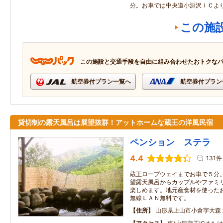
分。お車では中央道小淵沢ＩＣよ
この施
この施設と交通手段を自由に組み合わせたおトクな
航空券付プラン一覧へ
航空券付プラン
貸切制の露天風呂は展望抜群！アットホームな蔵王の洋風民宿
ペンション ステラ
4.4
131件
蔵王ロープウェイまでお車で５分
望露天風呂からカップルやファミ
楽しめます。地元産食材を使った
無線ＬＡＮ無料です。
住所
山形県上山市小倉字大森