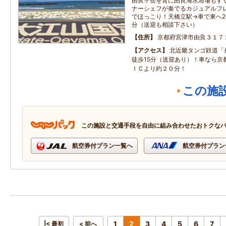
由良ヶ岳を背に由良海水浴場もすぐ
ナーシェフが奏でるカジュアルフレ
でほっこり！天橋立駅→車で東へ20
分（送迎も相談下さい）
住所
京都府宮津市由良３１７
アクセス
北近畿タンゴ鉄道「
徒歩15分（送迎あり）！車なら京
ＩＣより約２０分！
この施
この施設と交通手段を自由に組み合わせたおトクな
航空券付プラン一覧へ
航空券付プラン
1
2
3
4
5
6
7
|< 最初
< 前へ