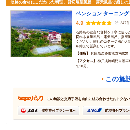
淡路の食材にこだわった料理、貸切展望風呂・露天風呂で癒しの
ペンション ターニン
4.9
247件
淡路島の豊富な食材を丁寧に使っ
切れる展望風呂・露天風呂、播磨
ください。離れのコテージ棟が人
を抑えて営業しています。
住所
兵庫県淡路市浅野南620
アクセス
神戸淡路鳴門自動車
で10分。
この施
この施設と交通手段を自由に組み合わせたおトクな
航空券付プラン一覧へ
航空券付プラン