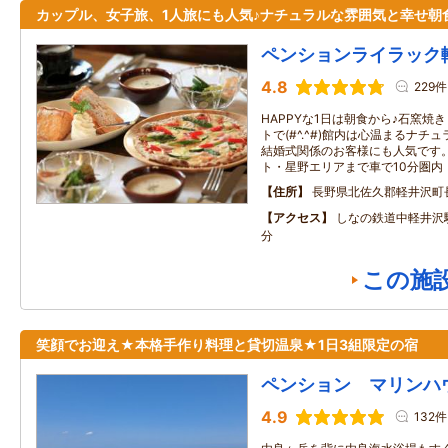
カップル、女子旅、1人旅にも人気♪ナチュラルな雰囲気と幸せ朝
ペンションライラック
4.8
229件
HAPPYな1日は朝食から♪石窯焼
トで(#^.^#)館内は心温まるナ
結婚式関係のお客様にも人気です
ト・星野エリアまで車で10分圏内
住所
長野県北佐久郡軽井沢町
アクセス
しなの鉄道中軽井沢
分
この施
笑顔でお迎え★本格手作り料理と貸切温泉★1日3組限定の宿
ペンション マリンハ
4.9
132件