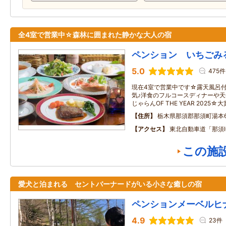
全4室で営業中☆森林に囲まれた静かな大人の宿
ペンション いちごみ
5.0
475件
現在4室で営業中です☆露天風呂
気♪洋食のフルコースディナーや
じゃらんOF THE YEAR 2025
住所
栃木県那須郡那須町湯本65
アクセス
東北自動車道「那須I
この施
愛犬と泊まれる セントバーナードがいる小さな癒しの宿
ペンションメーベルヒ
4.9
23件