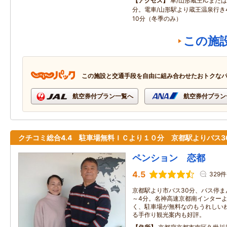
アクセス
車/山形蔵王ICまたは
分。電車/山形駅より蔵王温泉行き
10分（冬季のみ）
この施
この施設と交通手段を自由に組み合わせたおトクな
航空券付プラン一覧へ
航空券付プラン
クチコミ総合4.4 駐車場無料ＩＣより１０分 京都駅よりバス3
ペンション 恋都
4.5
329件
京都駅より市バス30分、バス停ま
～4分。名神高速京都南インターよ
く、駐車場が無料なのもうれしい
る手作り観光案内も好評。