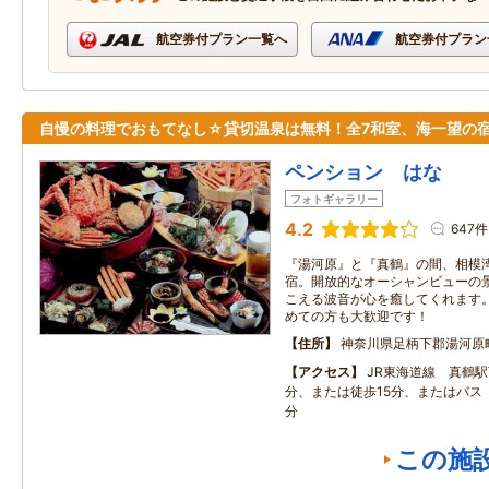
航空券付プラン一覧へ
航空券付プラン
自慢の料理でおもてなし☆貸切温泉は無料！全7和室、海一望の
ペンション はな
フォトギャラリー
4.2
647件
『湯河原』と『真鶴』の間、相模
宿。開放的なオーシャンビューの
こえる波音が心を癒してくれます
めての方も大歓迎です！
住所
神奈川県足柄下郡湯河原
アクセス
JR東海道線 真鶴
分、または徒歩15分、またはバス
分
この施