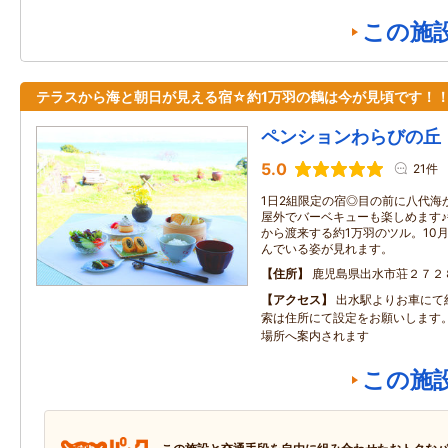
この施
テラスから海と朝日が見える宿☆約1万羽の鶴は今が見頃です！
ペンションわらびの丘
5.0
21件
1日2組限定の宿◎目の前に八代海
屋外でバーベキューも楽しめます
から渡来する約1万羽のツル。10
んでいる姿が見れます。
住所
鹿児島県出水市荘２７２
アクセス
出水駅よりお車にて
索は住所にて設定をお願いします
場所へ案内されます
この施