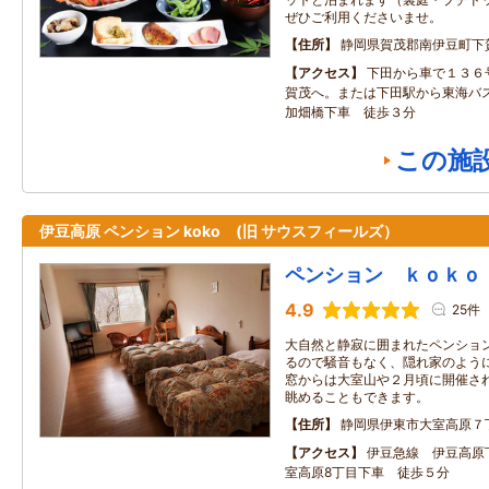
ぜひご利用くださいませ。
住所
静岡県賀茂郡南伊豆町下
アクセス
下田から車で１３６
賀茂へ。または下田駅から東海バ
加畑橋下車 徒歩３分
この施
伊豆高原 ペンション koko (旧 サウスフィールズ）
ペンション ｋｏｋｏ
4.9
25件
大自然と静寂に囲まれたペンション
るので騒音もなく、隠れ家のよう
窓からは大室山や２月頃に開催さ
眺めることもできます。
住所
静岡県伊東市大室高原７
アクセス
伊豆急線 伊豆高原
室高原8丁目下車 徒歩５分