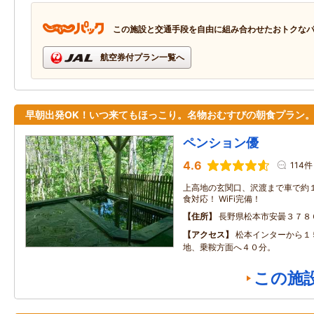
この施設と交通手段を自由に組み合わせたおトクな
航空券付プラン一覧へ
早朝出発OK！いつ来てもほっこり。名物おむすびの朝食プラン
ペンション優
4.6
114件
上高地の玄関口、沢渡まで車で約１
食対応！ WiFi完備！
住所
長野県松本市安曇３７８
アクセス
松本インターから１
地、乗鞍方面へ４０分。
この施