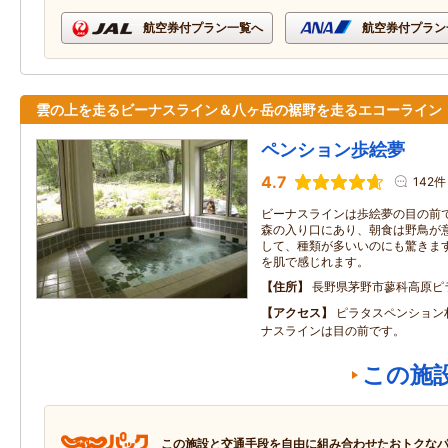
航空券付プラン一覧へ
航空券付プラン
雲の上を走るビーナスライン＆八ヶ岳の裾野を走るエコーライ
ペンション歩絵夢
4.7
142件
ビーナスラインは歩絵夢の目の前
森の入り口にあり、朝食は野鳥が
して、種類が多いいのにも驚きます
を肌で感じれます。
住所
長野県茅野市蓼科高原ピ
アクセス
ピラタスペンション
ナスラインは目の前です。
この施
この施設と交通手段を自由に組み合わせたおトクな