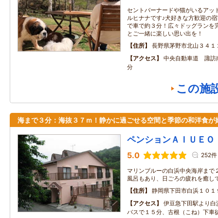
セントバーナードや猫がいるアッ
ルヒナナです♪犬好きな方歓迎の
で車で約３分！広々ドッグランを
とご一緒に楽しい思い出を！
住所
長野県茅野市北山３４１
アクセス
中央自動車道 諏訪南
分
この施
海まで３分：海抜３７ｍ！静かに過ごせる空間と季節の和洋食が
ペンションＡＩＵＥＯ
5.0
252件
マリンブルーの白浜中央海岸まで２
風呂もあり、日ごろの疲れを癒し
住所
静岡県下田市白浜１０１
アクセス
伊豆急下田駅より白
バスで１５分、古根（こね）下車