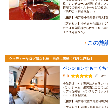
格フレンチコースが楽しめる。フレ
樺湖での観光・スキーなどの拠点
ド約15分（割引券あり♪）
住所
長野県小県郡長和町大門
アクセス
中央道から諏訪ＩＣ
にて４０分関越から佐久ＩＣ下車
１５２経由５０分
この施
ウッディーなログ風なお宿！自然に感動！料理に感動！
ペンションすもーくち
5.0
83件
全館禁煙です！喫煙は大自然の中で
パン、ジャム、果実酒はここでし
ッディな外観、インテリアはホッ
ペット連れも歓迎。
住所
長野県北佐久郡立科町芦
アクセス
信州・長野県のまん