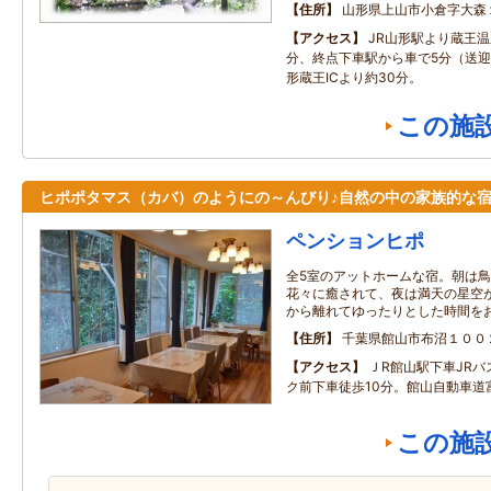
住所
山形県上山市小倉字大森
アクセス
JR山形駅より蔵王温
分、終点下車駅から車で5分（送
形蔵王ICより約30分。
この施
ヒポポタマス（カバ）のようにの～んびり♪自然の中の家族的な
ペンションヒポ
全5室のアットホームな宿。朝は
花々に癒されて、夜は満天の星空
から離れてゆったりとした時間を
住所
千葉県館山市布沼１００
アクセス
ＪR館山駅下車JR
ク前下車徒歩10分。館山自動車道富
この施