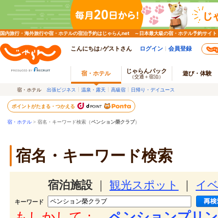
国内旅行・海外旅行や宿・ホテルの宿泊予約はじゃらんnet ～日本最大級の宿・ホテル予約サイト
こんにちは♪ゲストさん
ログイン
会員登録
じゃらんパック
宿・ホテル
遊び・体験
（交通＋宿泊）
宿・ホテル
出張ビジネス
温泉・露天
高級宿
日帰り・デイユース
ポイントがたまる・つかえる
宿・ホテル
> 宿名・キーワード検索（
ペンション榮クラブ
）
宿名・キーワード検索
宿泊施設
｜
観光スポット
｜
イ
キーワード
もしかして：
ペンションプリン