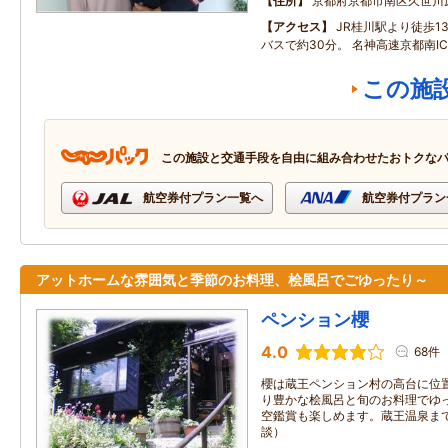
住所
京都府京都市南区久世川
アクセス
JR桂川駅より徒歩1
バスで約30分。 名神高速京都南I
この施
この施設と交通手段を自由に組み合わせたおトクな
航空券付プラン一覧へ
航空券付プラン
アットホームな雰囲気と季節のお料理、桧風呂でごゆったり～
ペンション櫻
4.0
68件
櫻は蔵王ペンション村の高台に位
り豊かな桧風呂と旬のお料理でゆ
空鑑賞も楽しめます。蔵王温泉ま
談）