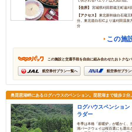
で供されるパエリアは人気の品。
住所
宮城県刈田郡蔵王町遠刈田
アクセス
東北新幹線白石蔵王
分。東北道白石ICより遠刈田温泉
分
この施
この施設と交通手段を自由に組み合わせたおトクな
航空券付プラン一覧へ
航空券付プラン
奥琵琶湖畔にあるログハウスのペンション。琵琶湖まで徒歩２分
ログハウスペンション
ラダー
冬季は本格「薪暖炉」が暖かく、
湖パークウェイは桜百選にも選出