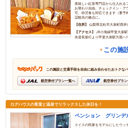
美味しい紅茶専門店から仕入れる
お替わり自由。チェックイン・ア
可。幼児食も対応できます（要予
辺観光の拠点に。
住所
山梨県北杜市大泉町西井出8
アクセス
JR小海線甲斐大泉駅
央道長坂ICより甲斐大泉駅方面へ1
この施
この施設と交通手段を自由に組み合わせたおトクな
航空券付プラン一覧へ
航空券付プラン
ログハウスの客室と温泉でリラックスした休日を！
ペンション グリンデ
スイスの民家をモデルにしたウッ