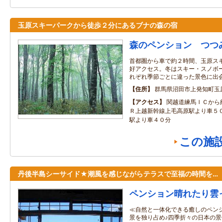
玉原スキーパークから徒歩２分にあるブナの森の宿
森のペンション つつ
首都圏から車で約２時間、玉原ス
好アクセス。冬はスキー・スノボ
れぞれ季節ごとに違った景色に出
住所
群馬県沼田市上発知町玉
アクセス
関越道練馬ＩＣから
Ｒ上越新幹線上毛高原駅より車５
駅より車４０分
この施
丹後半島シーサイド★潮風を感じながらテラスで至福の時間を…
ペンション晴れたり雲
≪自然と一体化できる癒しのペンシ
景を独り占め♪四季折々の日本の景