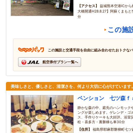
アクセス
益城熊本空港ICか
大橋開通H28.8.27】阿蘇くまも
分
この施
この施設と交通手段を自由に組み合わせたおトクな
航空券付プラン一覧へ
美味しさと、優しさと、清潔さを、何より大切に心がけています
ペンション 七ツ森ｆ
静かな森の中、庭先のハンモック
ングが楽しめます。ゲレンデ・ゴ
ス、手作りケーキも大好評。浴室貸
松・喜多方・裏磐梯も車30分
住所
福島県耶麻郡磐梯町七ツ