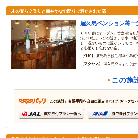
木の安らぐ香りと細やかな心配りで満たされた宿
屋久島ペンション苺一
０６年春にオープン。宮之浦港と
港より徒歩５分の近さ。食事は地
し、温かいものは温かいうちに、
と心配りも忘れない宿。
住所
鹿児島県熊毛郡屋久島町
アクセス
屋久島空港より徒歩
この施
この施設と交通手段を自由に組み合わせたおトクな
航空券付プラン一覧へ
航空券付プラン