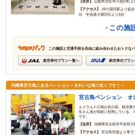
住所
山梨県北杜市小淵沢町上
アクセス
JR小淵沢駅より徒歩
分 中央道小淵沢ICより5分
この施
この施設と交通手段を自由に組み合わせたおトクな
航空券付プラン一覧へ
航空券付プラン
沖縄県宮古島にあるペンション～きれいな海の近くです！～
宮古島ペンション オ
エメラルドの海が目の前。観光客
生さん達が気軽に利用している、
です。
住所
沖縄県宮古島市平良荷川取
アクセス
宮古島空港より車で