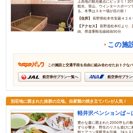
上高地の観光拠点にピッタリ！20
観光、登山、ウインタースポーツ
る。冬季はスキー場が目の前！
住所
長野県松本市安曇４２６
アクセス
長野道松本ICより、
由、県道乗鞍岳線経由50分
この施
この施設と交通手段を自由に組み合わせたおトクな
航空券付プラン一覧へ
航空券付プラン
別荘地に囲まれた抜群の立地。自家製の焼き立てパンが人気！
軽井沢ペンションば～
豊かな森に囲まれた2000坪もの
ずりが響き、野生のリスも遊びに
館エアコン床暖房を設備。24ｈ入