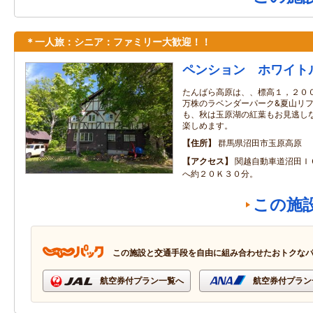
＊一人旅：シニア：ファミリー大歓迎！！
ペンション ホワイト
たんばら高原は、、標高１，２００
万株のラベンダーパーク&夏山リフ
も、秋は玉原湖の紅葉もお見逃しな
楽しめます。
住所
群馬県沼田市玉原高原
アクセス
関越自動車道沼田Ｉ
へ約２０Ｋ３０分。
この施
この施設と交通手段を自由に組み合わせたおトクな
航空券付プラン一覧へ
航空券付プラン