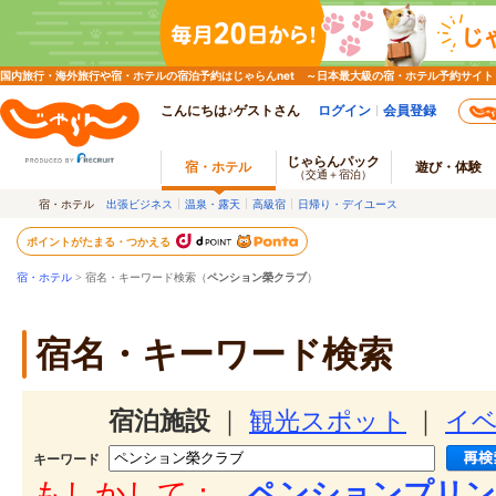
国内旅行・海外旅行や宿・ホテルの宿泊予約はじゃらんnet ～日本最大級の宿・ホテル予約サイト
こんにちは♪ゲストさん
ログイン
会員登録
じゃらんパック
宿・ホテル
遊び・体験
（交通＋宿泊）
宿・ホテル
出張ビジネス
温泉・露天
高級宿
日帰り・デイユース
ポイントがたまる・つかえる
宿・ホテル
> 宿名・キーワード検索（
ペンション榮クラブ
）
宿名・キーワード検索
宿泊施設
｜
観光スポット
｜
イ
キーワード
もしかして：
ペンションプリン