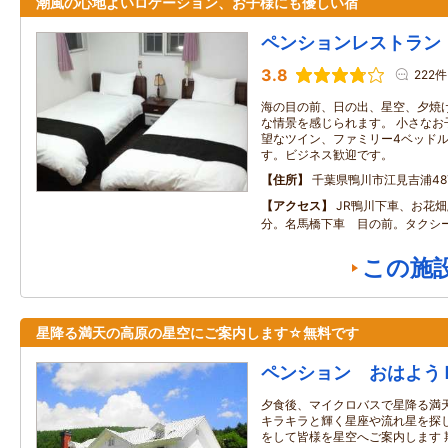
潮風の心地よいロケーション、お子様にも優しい宿
ペンションレストラン
3.8
222件
海の目の前、日の出、星空、夕焼
な情景を感じられます。 小さなお
望なツイン、ファミリー4ベッド
す。ビジネス歓迎です。
住所
千葉県鴨川市江見吉浦487
アクセス
JR鴨川下車、お花畑
分。名馬橋下車 目の前。タクシー
この施
星降る満天の高原の星空にご案内します☆無料です
ペンション おはよう
夕食後、マイクロバスで星降る満
キラキラと輝く星座や流れ星を探し
をして皆様を星空へご案内します 期間