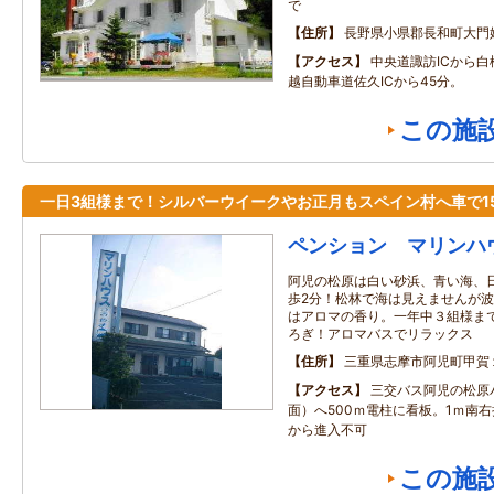
で
住所
長野県小県郡長和町大門
アクセス
中央道諏訪ICから白
越自動車道佐久ICから45分。
この施
一日3組様まで！シルバーウイークやお正月もスペイン村へ車で1
ペンション マリンハ
阿児の松原は白い砂浜、青い海、
歩2分！松林で海は見えませんが
はアロマの香り。一年中３組様ま
ろぎ！アロマバスでリラックス
住所
三重県志摩市阿児町甲賀
アクセス
三交バス阿児の松原
面）へ500ｍ電柱に看板。1ｍ南右
から進入不可
この施