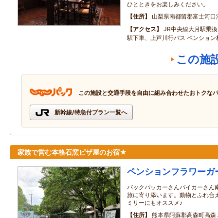
ひとときをお楽しみください。
住所
山梨県南都留郡富士河口
アクセス
JR中央線大月駅乗
駅下車、上芦川行バス ペンション
この施
この施設と交通手段を自由に組み合わせたおトクな
新幹線/特急付プラン一覧へ
家族で営む本格石窯ピザ屋のお宿★
ペンションフラワーガ
バックパッカーさんバイカーさん
旅に寄り添います。動物とふれ合
ミリーにもオススメ♪
住所
熊本県阿蘇郡高森町高森