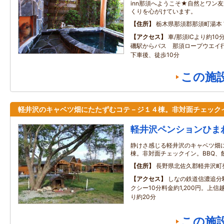
inn那須へようこそ★自然とワン
くりを心がけています。
住所
栃木県那須郡那須町湯本
アクセス
車/那須ICより約10
磯駅からバス 那須ロープウエイ行
下車後、徒歩10分
この施
軽井沢のキャベツ畑にたたずむコテ－ジ１４棟。非対面チェック
軽井沢ペンションひま
静けさ感じる軽井沢のキャベツ畑
棟。非対面チェックイン。BBQ、
住所
長野県北佐久郡軽井沢町
アクセス
しなの鉄道信濃追分駅
クシー10分料金約1,200円。上信
り約20分
この施