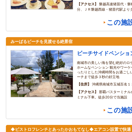
アクセス
磐越高速猪苗代・磐
分、ＪＲ磐越西線・猪苗代駅よりタ
この施
みーばるビーチを見渡せる絶景宿
ビーチサイドペンショ
南城市の美しい海を望む絶好のロ
ホームなペンション 観光やワーケ
ったりとした沖縄時間をお過ごしい
ーチまで徒歩３秒の好立地
住所
沖縄県南城市玉城百名１
アクセス
那覇バスターミナル
ミナル下車。徒歩20分で当施設
この施
◆ビストロフレンチとあったかおもてなし◆エアコン設置で快適