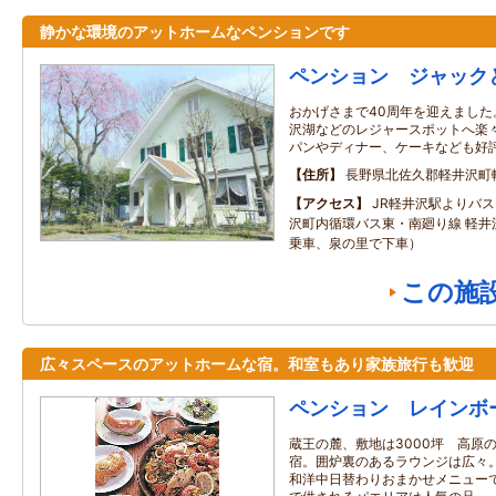
静かな環境のアットホームなペンションです
ペンション ジャック
おかげさまで40周年を迎えまし
沢湖などのレジャースポットへ楽
パンやディナー、ケーキなども好
住所
長野県北佐久郡軽井沢町
アクセス
JR軽井沢駅よりバ
沢町内循環バス東・南廻り線 軽井
乗車、泉の里で下車）
この施
広々スペースのアットホームな宿。和室もあり家族旅行も歓迎
ペンション レインボ
蔵王の麓、敷地は3000坪 高原
宿。囲炉裏のあるラウンジは広々
和洋中日替わりおまかせメニュー