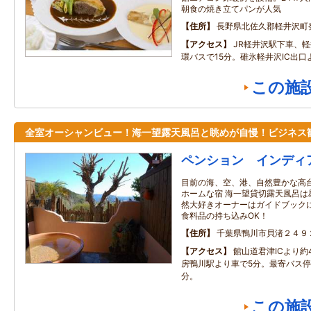
朝食の焼き立てパンが人気
住所
長野県北佐久郡軽井沢町発
アクセス
JR軽井沢駅下車、
環バスで15分。碓氷軽井沢IC出口
この施
全室オーシャンビュー！海一望露天風呂と眺めが自慢！ビジネス
ペンション インディ
目前の海、空、港、自然豊かな高
ホームな宿 海一望貸切露天風呂は
然大好きオーナーはガイドブック
食料品の持ち込みOK！
住所
千葉県鴨川市貝渚２４９
アクセス
館山道君津ICより約
房鴨川駅より車で5分。最寄バス停
分。
この施