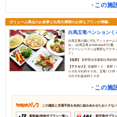
この施
ボリューム満点のお食事と白馬大満喫のお得なプランが満載♪
白馬五竜ペンションく
白馬五竜の森に佇むアットホーム
み』♪白馬五竜＆Hakuba47の
グリーンシーズンは豊富なアクテ
+ﾟ♪
住所
長野県北安曇郡白馬村神
アクセス
安曇野ＩＣ・長野Ｉ
りそれぞれ約６０分。五竜バス停
それぞれ徒歩約１０分
この施
この施設と交通手段を自由に組み合わせたおトクな
新幹線/特急付プラン一覧へ
航空券付プラ