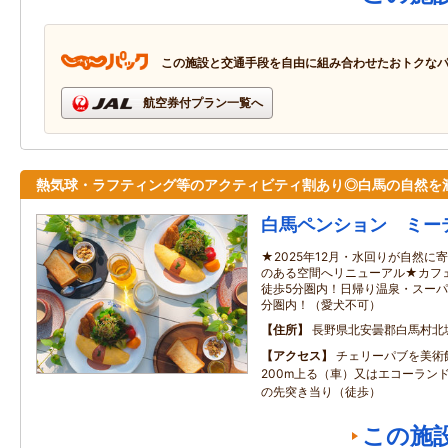
この施設と交通手段を自由に組み合わせたおトクな
航空券付プラン一覧へ
熱気球・ラフティング等のアクティビティ割あり◎白馬の自然を
白馬ペンション ミー
★2025年12月・水回りが自然
のある空間へリニューアル★カフ
徒歩5分圏内！日帰り温泉・スーパ
分圏内！（愛犬不可）
住所
長野県北安曇郡白馬村北城
アクセス
チェリーパブを美術
200m上る（車）又はエコーラン
の先突き当り（徒歩）
この施