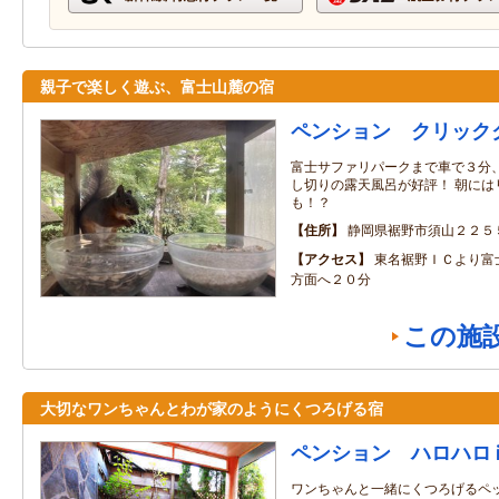
親子で楽しく遊ぶ、富士山麓の宿
ペンション クリック
富士サファリパークまで車で３分
し切りの露天風呂が好評！ 朝には
も！？
住所
静岡県裾野市須山２２５
アクセス
東名裾野ＩＣより富
方面へ２０分
この施
大切なワンちゃんとわが家のようにくつろげる宿
ペンション ハロハロ i
ワンちゃんと一緒にくつろげるペ