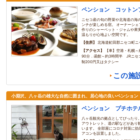
ペンション コットン
ニセコ産の旬の野菜や北海道の海
ンチが楽しめる宿。 オーナーシェ
作りのシャーベット・ジャムや果実
温もりが心地よい空間です。
住所
北海道虻田郡ニセコ町ニ
アクセス
【車】空港・札幌～
90分．函館～約3時間半 JRニ
制200円又はタクシー
この施
小淵沢、八ヶ岳の雄大な自然に囲まれ、居心地の良いペンション
ペンション プチホテ
八ヶ岳観光の拠点としてぴったり
アウトレット、道の駅などがあり
います。 全部屋にコロナ対策に効
アコンを設置しました。