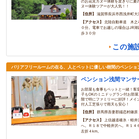
のお花見カヌー体験を皮きりに夏
ヌー体験ツアーが大人気！！
住所
滋賀県長浜市西浅井町大
アクセス
北陸自動車道 木之
０分。電車でお越しの場合はJR湖
歩３０分
この施
バリアフリールームの在る、人とペットに優しい樹間のペンショ
ペンション浅間マンサ
お部屋も食事もペットと一緒！客
子もOKのミニドッグラン付お部屋
階で特にファミリーに好評！メイ
付人工芝張りで雨天も安心！
住所
群馬県吾妻郡嬬恋村鎌原
アクセス
上信越道碓氷・軽井
へ。Ｒ１８で中軽井沢へ。Ｒ１４
左折４km。