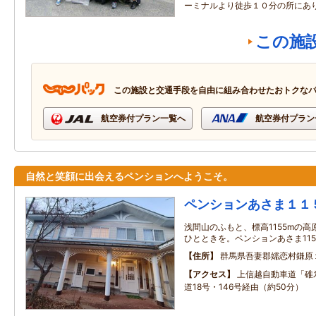
ーミナルより徒歩１０分の所にあ
この施
この施設と交通手段を自由に組み合わせたおトクな
航空券付プラン一覧へ
航空券付プラン
自然と笑顔に出会えるペンションへようこそ。
ペンションあさま１１
浅間山のふもと、標高1155mの
ひとときを。ペンションあさま115
住所
群馬県吾妻郡嬬恋村鎌原
アクセス
上信越自動車道「碓氷
道18号・146号経由（約50分）