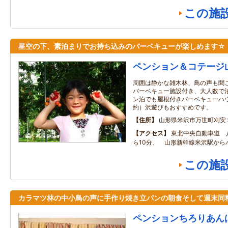
この施
星空の下、素泊まりでお持ち込みのバーベキューが楽しめます☆
ペンション＆コテージ
周囲は静かな雑木林、鳥の声も聞
バーベキュー施設付き、大人数で
ン泊でも屋根付きバーベキューハ
約）沢遊びもおすすめです。
住所
山形県米沢市万世町刈安
アクセス
東北中央自動車道 
ら10分、 山形新幹線米沢駅か
この施
カラマツ林の中小鳥の声に手作り焼き立パンの朝食そして週末同
ペンションちろりあん