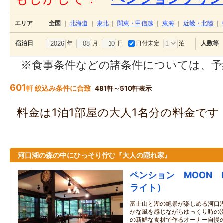
エリア
全国
｜
北海道
｜
東北
｜
関東・甲信越
｜
東海
｜
近畿・北陸
｜
年
月
日
日付未定
泊
宿泊日
人数等
※食事条件などの諸条件については、予
601
軒 絞込み条件に合致
481軒～510軒表示
料金は1泊1部屋の大人1名分の料金で
河口湖の森の中にひっそり佇む『大人の隠れ家』
ペンション MOON L
ライト）
富士山と湖の絶景が楽しめる河口
かな風を感じながらゆっくり時の
の新鮮な食材で作るオーナー自慢