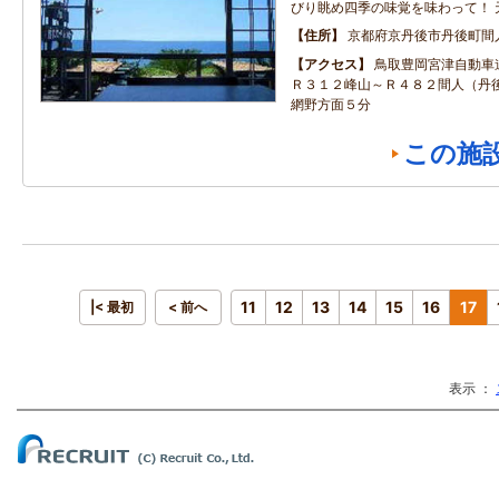
びり眺め四季の味覚を味わって！ 
住所
京都府京丹後市丹後町間
アクセス
鳥取豊岡宮津自動車
Ｒ３１２峰山～Ｒ４８２間人（丹
網野方面５分
この施
11
12
13
14
15
16
17
|< 最初
< 前へ
表示 ：