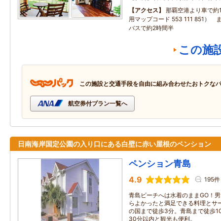
アクセス
那覇空港より車で約1
用マップコード 553 111 851
バスで約2時間半
この施
この施設と交通手段を自由に組み合わせたおトクな
航空券付プラン一覧へ
日南海岸国定公園の入り口にある白壁に赤い屋根のペンション
ペンション青島
4.9
195件
青島ビーチへは水着のままGO！男
らよかったと満足できる料理とサ
の国まで徒歩3分。青島まで徒歩1
30分以内と観光も便利。