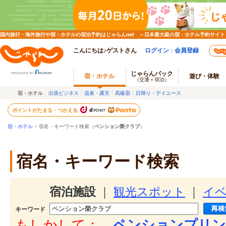
国内旅行・海外旅行や宿・ホテルの宿泊予約はじゃらんnet ～日本最大級の宿・ホテル予約サイト
こんにちは♪ゲストさん
ログイン
会員登録
じゃらんパック
宿・ホテル
遊び・体験
（交通＋宿泊）
宿・ホテル
出張ビジネス
温泉・露天
高級宿
日帰り・デイユース
ポイントがたまる・つかえる
宿・ホテル
> 宿名・キーワード検索（
ペンション榮クラブ
）
宿名・キーワード検索
宿泊施設
｜
観光スポット
｜
イ
キーワード
もしかして：
ペンションプリン