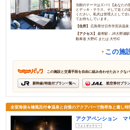
当館のテーマはズバリ【あなたの別
とデッキ・テラス、そして近くの
ください。私共は管理人として古
てお待ちしています。
住所
広島県廿日市市宮浜温泉
アクセス
最寄駅：JR大野浦駅
動車道 大野IC または 大竹IC
この施
この施設と交通手段を自由に組み合わせたおトクな
新幹線/特急付プラン一覧へ
航空券付プラ
全室海側＆檜風呂付◆温泉と自慢のアクアバーで熱帯魚と癒し時
アクアペンション マ
フォトギャラリー