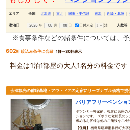
エリア
全国
｜
北海道
｜
東北
｜
関東・甲信越
｜
東海
｜
近畿・北陸
｜
年
月
日
日付未定
泊
宿泊日
人数等
※食事条件などの諸条件については、予
602
軒 絞込み条件に合致
1軒～30軒表示
料金は1泊1部屋の大人1名分の料金で
会津観光の前線基地・アウトドアの定宿にリーズナブル価格で提
バリアフリーペンショ
ポツンと一軒家的、視界に民家の
ションです。 ズボラな老船長のシ
求めるお客様は他のご施設をご検
住所
福島県耶麻郡磐梯町大字