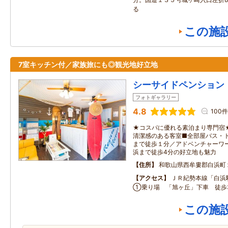
る
この施
7室キッチン付／家族旅にも◎観光地好立地
シーサイドペンション
フォトギャラリー
4.8
100件
★コスパに優れる素泊まり専門宿
清潔感のある客室■全部屋バス・
まで徒歩１分／アドベンチャーワ
浜まで徒歩4分の好立地も魅力
住所
和歌山県西牟婁郡白浜町
アクセス
ＪＲ紀勢本線「白浜
①乗り場 「旭ヶ丘」下車 徒歩
この施