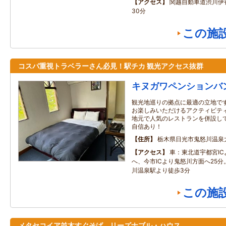
アクセス
関越自動車道渋川伊香
30分
この施
コスパ重視トラベラーさん必見！駅チカ 観光アクセス抜群
キヌガワペンションバ
観光地巡りの拠点に最適の立地です
お楽しみいただけるアクティビテ
地元で人気のレストランを併設し
自信あり！
住所
栃木県日光市鬼怒川温泉
アクセス
車：東北道宇都宮I
へ、今市ICより鬼怒川方面へ25
川温泉駅より徒歩3分
この施
メタセコイア並木すぐそば リーズナブル・ハウス