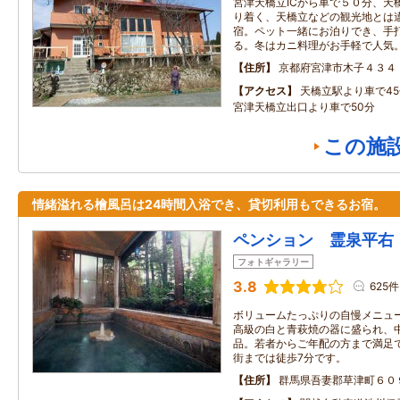
宮津天橋立ICから車で５０分、天
り着く、天橋立などの観光地とは
宿。ペット一緒にお泊りでき、手
る。冬はカニ料理がお手軽で人気
住所
京都府宮津市木子４３４
アクセス
天橋立駅より車で4
宮津天橋立出口より車で50分
この施
情緒溢れる檜風呂は24時間入浴でき、貸切利用もできるお宿。
ペンション 霊泉平右
フォトギャラリー
3.8
625件
ボリュームたっぷりの自慢メニュ
高級の白と青萩焼の器に盛られ、
品。若者からご年配の方まで満足
街までは徒歩7分です。
住所
群馬県吾妻郡草津町６０