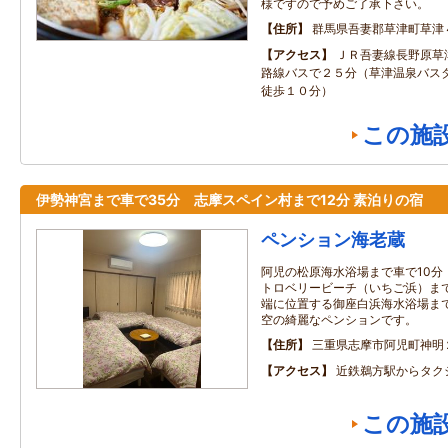
様ですので予めご了承下さい。
住所
群馬県吾妻郡草津町草津
アクセス
ＪＲ吾妻線長野原草
路線バスで２５分（草津温泉バス
徒歩１０分）
この施
伊勢神宮まで車で35分 志摩スペイン村まで12分 素泊りの宿
ペンション海老蔵
阿児の松原海水浴場まで車で10分
トロベリービーチ（いちご浜）まで
端に位置する御座白浜海水浴場まで
空の綺麗なペンションです。
住所
三重県志摩市阿児町神明
アクセス
近鉄鵜方駅からタク
この施