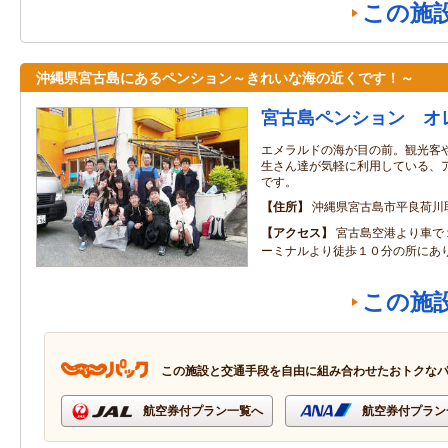
この施
沖縄県宮古島にあるペンション～きれいな海の近くです！～
宮古島ペンション オ
エメラルドの海が目の前。観光客
生さん達が気軽に利用している、
です。
住所
沖縄県宮古島市平良荷川取
アクセス
宮古島空港より車で
ーミナルより徒歩１０分の所にあ
この施
この施設と交通手段を自由に組み合わせたおトクな
航空券付プラン一覧へ
航空券付プラン