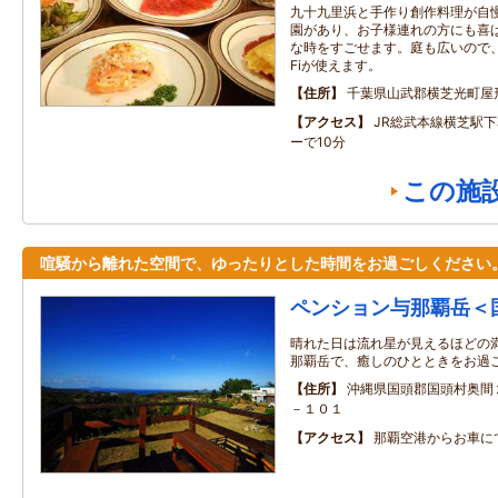
九十九里浜と手作り創作料理が自
園があり、お子様連れの方にも喜
な時をすごせます。庭も広いので、バ
Fiが使えます。
住所
千葉県山武郡横芝光町屋
アクセス
JR総武本線横芝駅
ーで10分
この施
喧騒から離れた空間で、ゆったりとした時間をお過ごしください
ペンション与那覇岳＜
晴れた日は流れ星が見えるほどの
那覇岳で、癒しのひとときをお過
住所
沖縄県国頭郡国頭村奥間
－１０１
アクセス
那覇空港からお車に