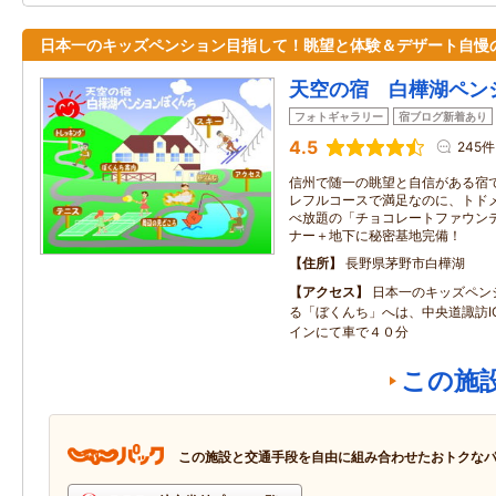
日本一のキッズペンション目指して！眺望と体験＆デザート自慢
天空の宿 白樺湖ペン
フォトギャラリー
宿ブログ新着あり
4.5
245件
信州で随一の眺望と自信がある宿で
レフルコースで満足なのに、トド
べ放題の「チョコレートファウンテ
ナー＋地下に秘密基地完備！
住所
長野県茅野市白樺湖
アクセス
日本一のキッズペン
る「ぼくんち」へは、中央道諏訪I
インにて車で４０分
この施
この施設と交通手段を自由に組み合わせたおトクな