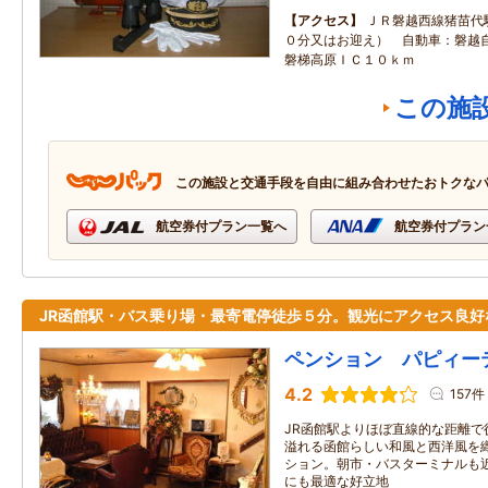
アクセス
ＪＲ磐越西線猪苗代
０分又はお迎え） 自動車：磐越
磐梯高原ＩＣ１０ｋｍ
この施
この施設と交通手段を自由に組み合わせたおトクな
航空券付プラン一覧へ
航空券付プラン
JR函館駅・バス乗り場・最寄電停徒歩５分。観光にアクセス良好
ペンション パピィー
4.2
157件
JR函館駅よりほぼ直線的な距離で
溢れる函館らしい和風と西洋風を
ション。朝市・バスターミナルも
にも最適な好立地