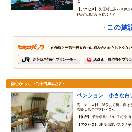
２
アクセス
河原町三条バス停か
鉄烏丸御池から徒歩７分
この施
この施設と交通手段を自由に組み合わせたおトクな
新幹線/特急付プラン一覧へ
航空券付プラ
都心から近い九十九里浜沿い。
ペンション 小さな白
海・テニス村・温泉ある街。夏は
温暖な為年中プレイOK。
住所
千葉県長生郡白子町幸治
アクセス
JR茂原駅バス２５分