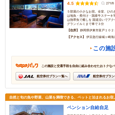
4.5
271件
５部屋の小さなお宿。全室、ひのき
は地魚・煮付け・国産牛ステーキ
は熱帯魚で癒しを 国道沿いでアク
グランイルミまで車で３分
住所
静岡県伊東市富戸１０２
アクセス
伊豆急行線城ヶ崎海
この施
この施設と交通手段を自由に組み合わせたおトクな
航空券付プラン一覧へ
航空券付プラン
自然と旬の魚や野菜、山菜を満喫できる、ペットと泊まれるお宿
ペンション自給自足