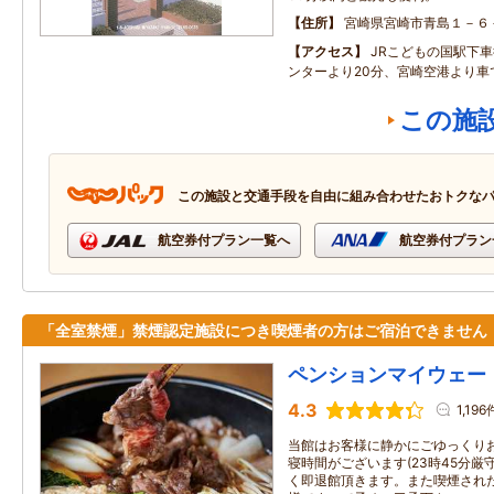
住所
宮崎県宮崎市青島１－６
アクセス
JRこどもの国駅下
ンターより20分、宮崎空港より車
この施
この施設と交通手段を自由に組み合わせたおトクな
航空券付プラン一覧へ
航空券付プラン
「全室禁煙」禁煙認定施設につき喫煙者の方はご宿泊できません
ペンションマイウェー
4.3
1,196
当館はお客様に静かにごゆっくり
寝時間がございます(23時45分厳
く即退館頂きます。また喫煙された