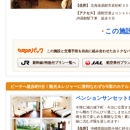
住所
北海道函館市若松町３０
アクセス
函館空港よりシャ
JR函館駅下車 徒歩５分
この施
この施設と交通手段を自由に組み合わせたおトクな
新幹線/特急付プラン一覧へ
航空券付プラ
ビーチへ徒歩約1分！観光＆レジャーに便利なわずか5室のホテル
ペンションサンセット
今帰仁城の城下町・今泊に位置す
から離れてのんびり過ごしません
縄を肌で楽しめる素敵な立地！夏
線に沈む夕陽を楽しめます♪
住所
沖縄県国頭郡今帰仁村今