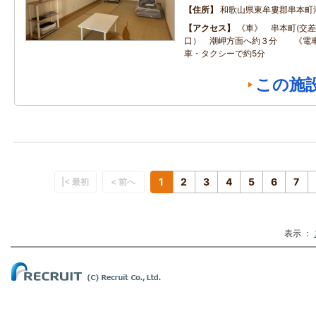
住所
和歌山県東牟婁郡串本町
アクセス
《車》 串本町(交
口） 潮岬方面へ約３分 《電車
車・タクシーで約5分
この施
1
2
3
4
5
6
7
|< 最初
< 前へ
表示 ：