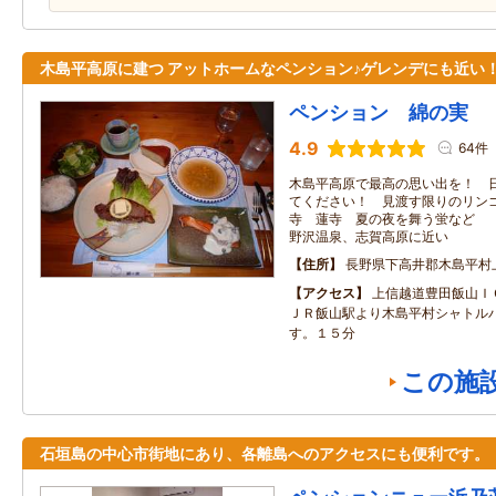
木島平高原に建つ アットホームなペンション♪ゲレンデにも近い
ペンション 綿の実
4.9
64件
木島平高原で最高の思い出を！ 
てください！ 見渡す限りのリン
寺 蓮寺 夏の夜を舞う蛍など 
野沢温泉、志賀高原に近い
住所
長野県下高井郡木島平村
アクセス
上信越道豊田飯山Ｉ
ＪＲ飯山駅より木島平村シャトル
す。１５分
この施
石垣島の中心市街地にあり、各離島へのアクセスにも便利です。