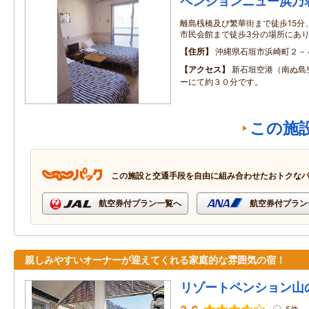
ペンションニュー浜乃
離島桟橋及び繁華街まで徒歩15分
市民会館まで徒歩3分の場所にあ
住所
沖縄県石垣市浜崎町２－
アクセス
新石垣空港（南ぬ島
ーにて約３０分です。
この施
この施設と交通手段を自由に組み合わせたおトクな
航空券付プラン一覧へ
航空券付プラン
親しみやすいオーナーが迎えてくれる家庭的な雰囲気の宿！
リゾートペンション山