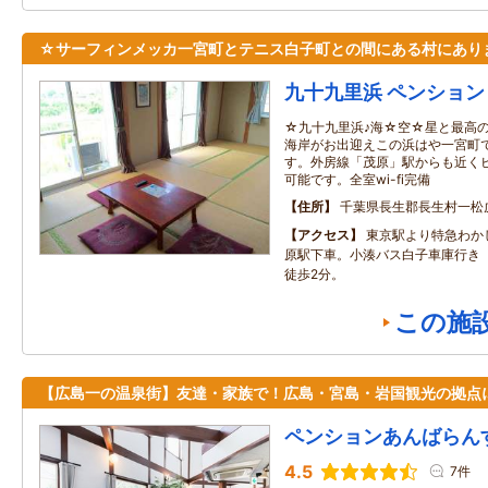
☆サーフィンメッカ一宮町とテニス白子町との間にある村にあり
九十九里浜 ペンション
☆九十九里浜♪海☆空☆星と最高
海岸がお出迎えこの浜はや一宮町
す。外房線「茂原」駅からも近く
可能です。全室wi-fi完備
住所
千葉県長生郡長生村一松
アクセス
東京駅より特急わか
原駅下車。小湊バス白子車庫行き
徒歩2分。
この施
【広島一の温泉街】友達・家族で！広島・宮島・岩国観光の拠点
ペンションあんばらん
4.5
7件