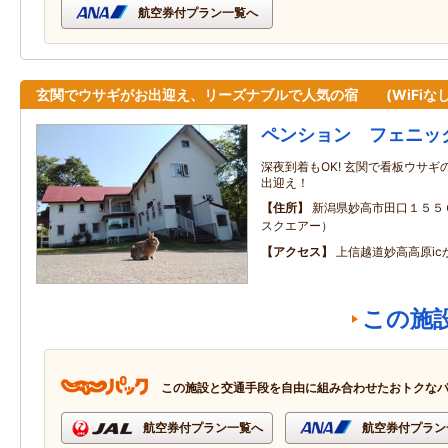
航空券付プラン一覧へ
玄関でウサギがお出迎え、リーズナブルで人気の宿 (WiFiな
ペンション フェニッ
深夜到着もOK! 玄関で看板ウサギの
出迎え！
住所
新潟県妙高市田口１５５
スクエアー）
アクセス
上信越道妙高高原ic
この施
この施設と交通手段を自由に組み合わせたおトクな
航空券付プラン一覧へ
航空券付プラン