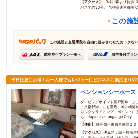
アクセス
JR桂川駅より徒歩1
バスで約30分。 名神高速京都南I
この施
この施設と交通手段を自由に組み合わせたおトクな
航空券付プラン一覧へ
航空券付プラン
平日は更にお得！お一人様でもレジャーにビジネスに素泊まりの
ペンションシーホース
ダイビングポイント富戸海岸「よ
「八幡野港」にも至近。城ヶ崎海
ロッククライミング、ポイントに
も、Japanese Language Only
住所
静岡県伊東市八幡野１０
アクセス
伊豆急：城ヶ崎海岸
分。国道１３５号城ヶ崎入口左折8