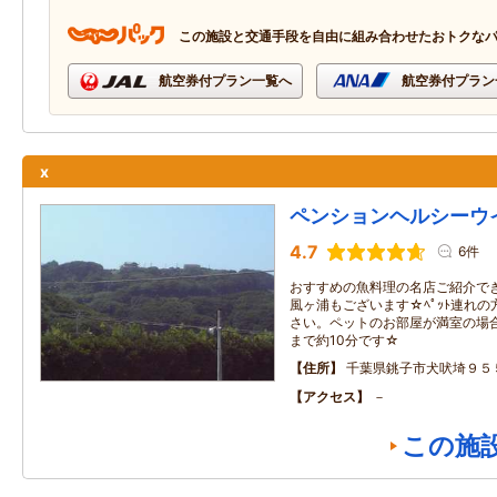
この施設と交通手段を自由に組み合わせたおトクな
航空券付プラン一覧へ
航空券付プラン
x
ペンションヘルシーウ
4.7
6件
おすすめの魚料理の名店ご紹介で
風ヶ浦もございます☆ﾍﾟｯﾄ連れ
さい。ペットのお部屋が満室の場
まで約10分です☆
住所
千葉県銚子市犬吠埼９５
アクセス
－
この施