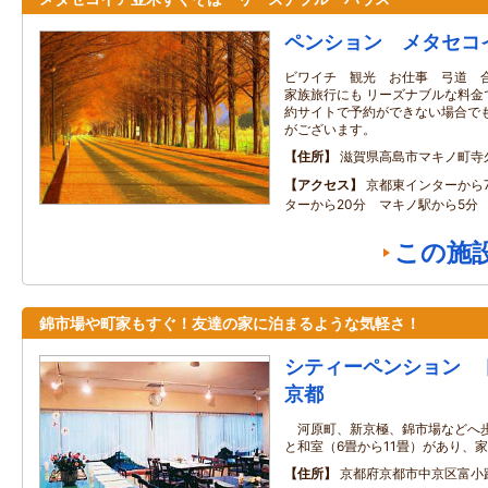
ペンション メタセコ
ビワイチ 観光 お仕事 弓道 
家族旅行にも リーズナブルな料金
約サイトで予約ができない場合でも
がございます。
住所
滋賀県高島市マキノ町寺
アクセス
京都東インターから
ターから20分 マキノ駅から5分
この施
錦市場や町家もすぐ！友達の家に泊まるような気軽さ！
シティーペンション 
京都
河原町、新京極、錦市場などへ歩
と和室（6畳から11畳）があり、
住所
京都府京都市中京区富小