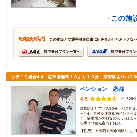
この施
この施設と交通手段を自由に組み合わせたおトクな
航空券付プラン一覧へ
航空券付プラン
クチコミ総合4.4 駐車場無料ＩＣより１０分 京都駅よりバス3
ペンション 恋都
4.5
329件
京都駅より市バス30分、バス停ま
～4分。名神高速京都南インターよ
く、駐車場が無料なのもうれしい
る手作り観光案内も好評。
住所
京都府京都市南区久世川