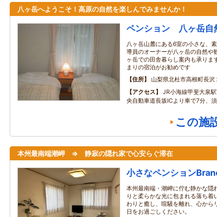
八ヶ岳へようこそ！高原の自然を楽しんでみませんか！
ペンション 八ヶ岳自
八ヶ岳山麓にある6室の小さな、
導員のオーナーが八ヶ岳の自然や
ヶ岳での田舎暮らし案内も承りま
まりの宿泊がお勧めです
住所
山梨県北杜市高根町長沢
アクセス
JR小海線甲斐大泉駅
央自動車道長坂ICより車で7分、須
この施
本州最南端潮岬 ⇒ 静寂の隠れ家で心安らぐ滞在
小さなペンションBranc
本州最南端・潮岬に佇む静かな隠
りと柔らかな光に包まれる落ち着
わりと癒し、喧騒を離れ、心から
日をお過ごしください。