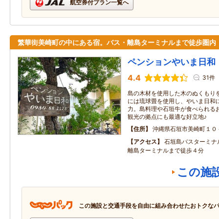
航空券付プラン一覧へ
繁華街美崎町の中にある宿。バス・離島ターミナルまで徒歩圏内
ペンションやいま日和
4.4
31件
島の木材を使用した木のぬくもり
には琉球畳を使用し、やいま日和
力。島料理や石垣牛が食べられる
観光の拠点にも最適な好立地♪
住所
沖縄県石垣市美崎町１０
アクセス
石垣島バスターミナ
離島ターミナルまで徒歩４分
この施
この施設と交通手段を自由に組み合わせたおトクな