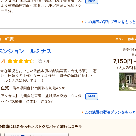
MAP
ICより霧降高原方面へ車８分。JR／東武日光駅タク
シー５分。
この施設の宿泊プランをもっと
の一軒家
エリア：
熊本 
最安料金(
ペンション ルミナス
(目
.4
7,150円
79件
(大人2名利
静かな環境とおいしい天然水(氷結結晶写真に合える宿）に恵
まれ、日替りの手作りケーキは好評。 都会の喧騒に疲れた
ら ルミナスにおいでよ！！
住所
熊本県阿蘇郡南阿蘇村河陰4538-1
アクセス
九州自動車道 益城熊本空港ＩＣ～俵
MAP
山バイパス経由 久木野 約３5分
この施設の宿泊プランをもっと
を自由に組み合わせたおトクなパック旅行はコチラ