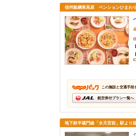
信州飯綱東高原 ペンションひまわ
4
I
この施設と交通手段
航空券付プラン一覧へ
地下鉄半蔵門線「水天宮前」駅より