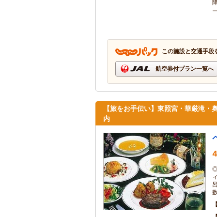
この施設と交通手段
航空券付プラン一覧へ
【旅をお手伝い】東照宮・華厳滝・
内
4