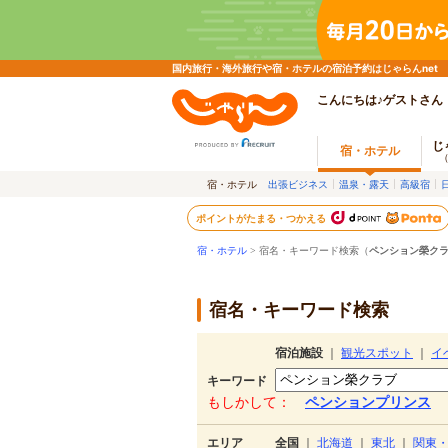
国内旅行・海外旅行や宿・ホテルの宿泊予約はじゃらんnet
こんにちは♪ゲストさん
じ
宿・ホテル
宿・ホテル
出張ビジネス
温泉・露天
高級宿
ポイントがたまる・つかえる
宿・ホテル
> 宿名・キーワード検索（
ペンション榮ク
宿名・キーワード検索
宿泊施設
｜
観光スポット
｜
イ
キーワード
もしかして：
ペンションプリンス
エリア
全国
｜
北海道
｜
東北
｜
関東