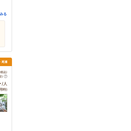
みる
・尾瀬
税込)
安)
～
/人
用時)