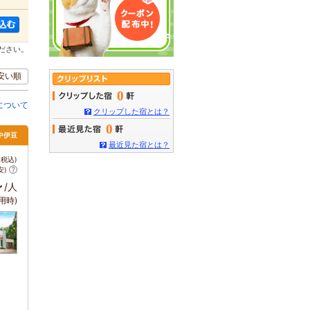
ださい。
安い順
0
について
クリップした宿とは？
0
 中伊豆
最近見た宿とは？
税込)
安)
～
/人
用時)