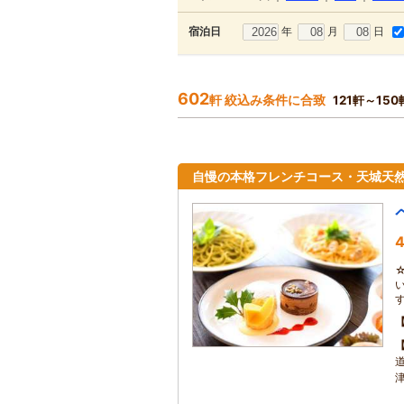
年
月
日
宿泊日
602
軒 絞込み条件に合致
121軒～15
自慢の本格フレンチコース・天城天然
4
津