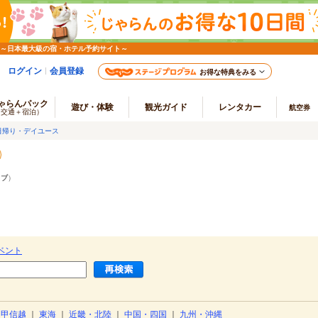
 ～日本最大級の宿・ホテル予約サイト～
ログイン
会員登録
お得な特典をみる
ゃらんパック
遊び・体験
観光ガイド
レンタカー
航空券
（交通＋宿泊）
日帰り・デイユース
ラブ
）
ベント
・甲信越
｜
東海
｜
近畿・北陸
｜
中国・四国
｜
九州・沖縄