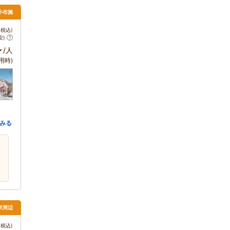
小布施
税込)
安)
～
/人
用時)
みる
駅周辺
税込)