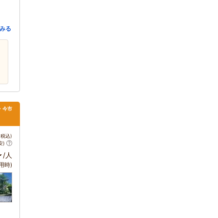
みる
・今市
税込)
安)
～
/人
用時)