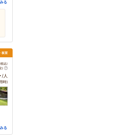
みる
須・板室
税込)
安)
～
/人
用時)
みる