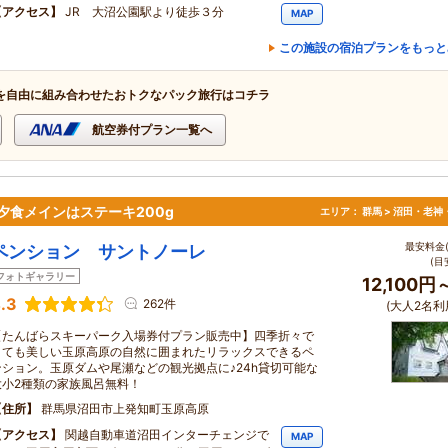
アクセス
JR 大沼公園駅より徒歩３分
MAP
この施設の宿泊プランをもっと
を自由に組み合わせたおトクなパック旅行はコチラ
航空券付プラン一覧へ
夕食メインはステーキ200g
エリア：
群馬 > 沼田・老神
最安料金(
ペンション サントノーレ
(目
フォトギャラリー
12,100円
.3
262件
(大人2名利
【たんばらスキーパーク入場券付プラン販売中】四季折々で
とても美しい玉原高原の自然に囲まれたリラックスできるペ
ンション。玉原ダムや尾瀬などの観光拠点に♪24h貸切可能な
大小2種類の家族風呂無料！
住所
群馬県沼田市上発知町玉原高原
アクセス
関越自動車道沼田インターチェンジで
MAP