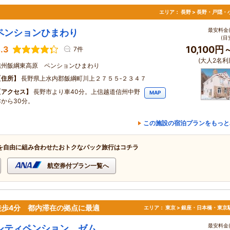
り
エリア：
長野 > 長野・戸隠・
最安料金(
ペンションひまわり
(目
.3
10,100円
7件
(大人2名利
信州飯綱東高原 ペンションひまわり
住所
長野県上水内郡飯綱町川上２７５５‐２３４７
アクセス
長野市より車40分。上信越道信州中野
MAP
Cから30分。
この施設の宿泊プランをもっと
を自由に組み合わせたおトクなパック旅行はコチラ
航空券付プラン一覧へ
徒歩4分 都内滞在の拠点に最適
エリア：
東京 > 銀座・日本橋・東京
最安料金(
シティペンション ゼム