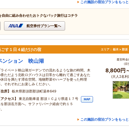
この施設の宿泊プランをもっと
を自由に組み合わせたおトクなパック旅行はコチラ
航空券付プラン一覧へ
過ごす１日４組だけの宿
エリア：
栃木 > 那
最安料金(
ペンション 映山湖
(目
8,800円
プライベート映山湖ガーデンでの流れるような旅の時間。木
の香ただよう北欧ログハウスは日常から離れて過ごすあなた
(大人2名利
の休日を満たす滞在空間。地物野菜やハーブを使った料理
等。それぞれにお楽しみください。
住所
栃木県那須郡那須町湯本649
アクセス
東北自動車道 那須ＩＣより県道１７号
MAP
線を那須岳方面へ。サファリパーク経由で約１５
分。
この施設の宿泊プランをもっと