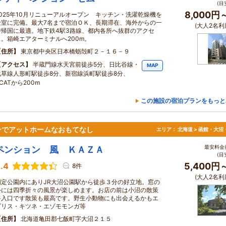
(目
8,000円
2025年10月リニューアルオープン キッチン・洗濯乾燥機を
全室に完備。最大7名まで宿泊ＯＫ、長期滞在、海外からの一
(大人2名利
時帰国に最適。地下鉄4駅3路線、都内各所へ抜群のアクセ
ス。箱崎エアターミナルへ200m。
住所
東京都中央区日本橋蛎殻町２－１６－９
アクセス
半蔵門線水天宮前徒歩5分、日比谷線・
MAP
浅草線人形町駅徒歩8分、新宿線浜町駅徒歩8分、
CATから200m
この施設の宿泊プランをもっと
ンでアットホームなおもてなし
エリア：
北海道 > 函館・大沼
最安料金(
ペンション 風 ＫＡＺＡ
(目
.4
5,400円
8件
(大人2名利
国定公園内にありJR大沼公園駅から徒歩３分の好立地。窓の
外には四季折々の風景が楽しめます。お店の前は小沼の散策
路入口です散策も最高です。野生小動物にも出会えるかもエ
ゾリス・キツネ・エゾモモンガ等
住所
北海道亀田郡七飯町字大沼２１５