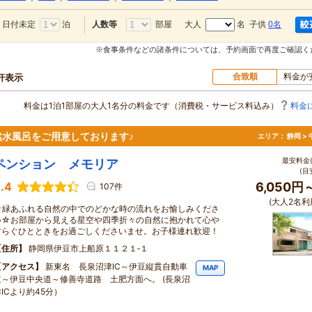
日付未定
泊
部屋
大人
名 子供
0名
人数等
※食事条件などの諸条件については、予約画面で再度ご確認く
合致順
料金が
0軒表示
料金は1泊1部屋の大人1名分の料金です（消費税・サービス料込み）
料金
水風呂をご用意しております♪
エリア：
静岡 >
最安料金(
ペンション メモリア
(目
.4
6,050円
107件
(大人2名利
☆緑あふれる自然の中でのどかな時の流れをお愉しみくださ
い☆お部屋から見える星空や四季折々の自然に抱かれて心や
すらぐひとときをお過ごしくださいませ。お子様連れ歓迎！
住所
静岡県伊豆市上船原１１２１‐１
アクセス
新東名 長泉沼津IC～伊豆縦貫自動車
MAP
道～伊豆中央道～修善寺道路 土肥方面へ。 (長泉沼
ICより約45分）