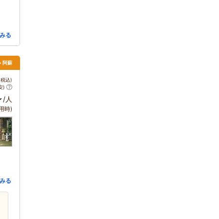
みる
> 阿蘇
税込)
安)
～
/人
用時)
みる