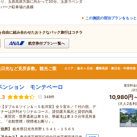
降り、玉原高原方面に向かって30分。玉原ラベンダ
ーパーク駐車場の真横
この施設の宿泊プランをもっと
を自由に組み合わせたおトクなパック旅行はコチラ
航空券付プラン一覧へ
奥日光など見所多数。観光ご案
エリア：
栃木 > 日光・霧降高原・奥日光・中禅寺湖
最安料金(
ペンション モンテベーロ
(目
.3
10,980円
348件
(大人2名利
◎【ダブル＆ツイン＆～５名洋室】全５室Ｂ／Ｔ付の宿。デ
ィナーは評判オリジナルコース。貸切露天風呂と貸切内風
呂。東照宮・世界遺産は車５分。華厳滝は車３０分等見所多
数。『全館禁煙：喫煙者お断り』。
住所
栃木県日光市所野１５４１－１５６５
アクセス
東北道宇都宮IC経由日光宇都宮道日光