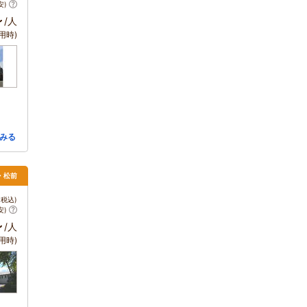
安)
～
/人
用時)
みる
・松前
税込)
安)
～
/人
用時)