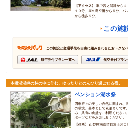
アクセス
車で宮之浦港から１
１０分、屋久島空港から５分。バ
から徒歩５分。
この施
この施設と交通手段を自由に組み合わせたおトクな
航空券付プラン一覧へ
航空券付プラン
本栖湖湖畔の林の中に佇む、ゆったりとのんびり過ごせる宿。
ペンション湖水祭
四季折々の美しい自然に囲まれ、
の環境。基本として素泊まりです
み、共有の食堂をご利用ください
ポーツなどをお楽しみください。
住所
山梨県南都留郡富士河口