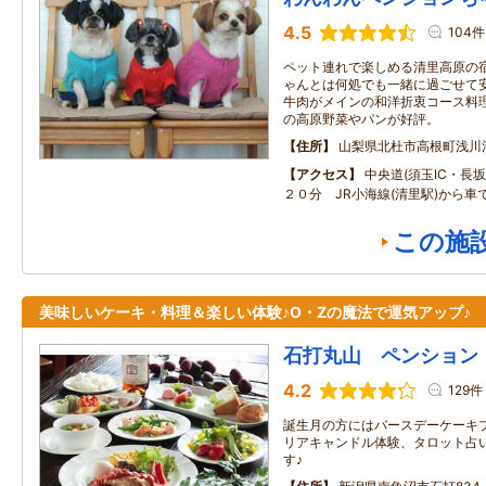
4.5
104件
ペット連れで楽しめる清里高原の
ゃんとは何処でも一緒に過ごせて
牛肉がメインの和洋折衷コース料
の高原野菜やパンが好評。
住所
山梨県北杜市高根町浅川
アクセス
中央道(須玉IC・長坂I
２０分 JR小海線(清里駅)から車
この施
美味しいケーキ・料理＆楽しい体験♪O・Zの魔法で運気アップ♪
石打丸山 ペンション
4.2
129件
誕生月の方にはバースデーケーキ
リアキャンドル体験、タロット占
す♪