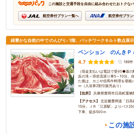
この施設と交通手段を自由に組み合わせたおトクな
航空券付プラン一覧へ
航空券付プラン
緑豊かな自然の中で のんびり♪ 1階、パッチワークキルト数点展示
ペンション のんきＰ
4.7
189件
（現金支払いは電話で受付)●道の
反の滝～溶岩流巡り車5～10分。
た後は、カニや但馬牛料理を堪能♪
ｍ（入浴券2割引販売あり）
住所
兵庫県豊岡市日高町栗栖
アクセス
北近畿豊岡道「日高
15分。ＪＲ「江原駅」よりバス2
下車、徒歩500ｍ
この施