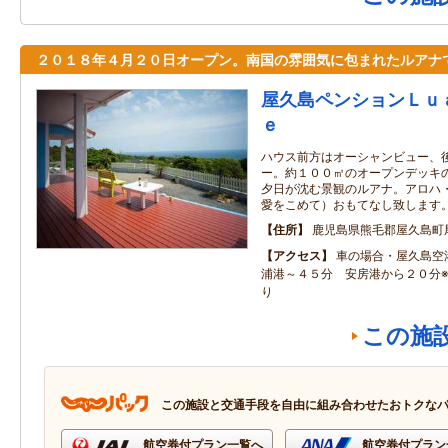
２０１８年４月２０日オープン。南国の雰囲気に包まれたルアナ
屋久島ペンションＬｕ
ｅ
ハウス前方はオーシャンビュー、
ー。約１００㎡のオープンデッキ
夕日が沈む景観のルアナ。アロハ
愛をこめて）おもてなし致します
住所
鹿児島県熊毛郡屋久島町
アクセス
車の場合・屋久島空
浦港～４５分 安房港から２０分
り
この施
この施設と交通手段を自由に組み合わせたおトクな
航空券付プラン一覧へ
航空券付プラン