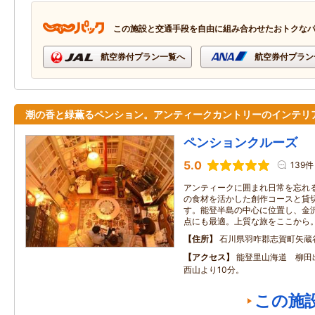
この施設と交通手段を自由に組み合わせたおトクな
航空券付プラン一覧へ
航空券付プラン
潮の香と緑薫るペンション。アンティークカントリーのインテリ
ペンションクルーズ
5.0
139件
アンティークに囲まれ日常を忘れ
の食材を活かした創作コースと貸
す。能登半島の中心に位置し、金
点にも最適。上質な旅をここから
住所
石川県羽咋郡志賀町矢蔵
アクセス
能登里山海道 柳田
西山より10分。
この施