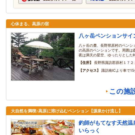
心休まる、高原の宿
八ヶ岳ペンションサイ
八ヶ岳の麓、長野県原村のペンショ
の高原のペンションです。周囲は
夜は満天の星空、ゆったりとした
住所
長野県諏訪郡原村１７２
アクセス
諏訪南ICより車で15
この施
大自然を満喫♪高原に溶け込むペンション【源泉かけ流し】
釣師がもてなす天然温
いらっく