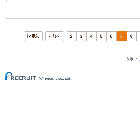
2
3
4
5
6
7
8
|< 最初
< 前へ
表示 ：