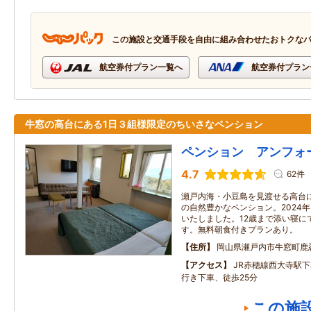
この施設と交通手段を自由に組み合わせたおトクな
航空券付プラン一覧へ
航空券付プラン
牛窓の高台にある1日３組様限定のちいさなペンション
ペンション アンフォ
4.7
62件
瀬戸内海・小豆島を見渡せる高台
の自然豊かなペンション。2024
いたしました。12歳まで添い寝に
す。無料朝食付きプランあり。
住所
岡山県瀬戸内市牛窓町鹿
アクセス
JR赤穂線西大寺駅
行き下車、徒歩25分
この施