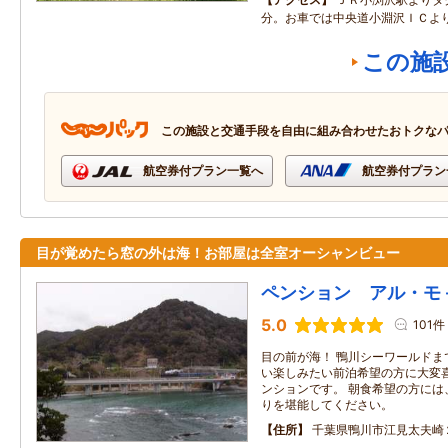
分。お車では中央道小淵沢ＩＣよ
この施
この施設と交通手段を自由に組み合わせたおトクな
航空券付プラン一覧へ
航空券付プラン
目が覚めたら窓の外は海！お部屋は全室オーシャンビュー
ペンション アル・モ
5.0
101件
目の前が海！ 鴨川シーワールドま
い楽しみたい前泊希望の方に大変
ンションです。 朝食希望の方には
りを堪能してください。
住所
千葉県鴨川市江見太夫崎