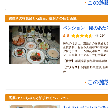
この施
畳敷きの檜風呂と石風呂、鍵付きの貸切温泉。
ペンション 陽のあた
4.6
22件
源泉掛け流し。畳敷きの檜風呂と
全貸切制。もちろん混浴OK.御家
夕食はボリューム満点洋食コース
ン、自家製ヨーグルトでお目覚め
住所
群馬県吾妻郡草津町草津
アクセス
関越自動車道渋川伊
分
この施
高原のワンちゃんと泊まれるペンション
わんわんペンションち