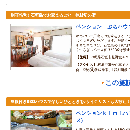
別荘感覚！石垣島でお家まるごと一棟貸切の宿
ペンション ぷちハウ
かわいい一戸建てのお家をまるご
おくつろぎいただけます。離島タ
ルまで車で３分。石垣島の市街地エ
くつろぎスペース有り*BBQは禁止
住所
沖縄県石垣市登野城４９
アクセス
石垣空港から車で２
合、空港④番線乗車、｢裁判所前
この施
屋根付きBBQハウスで楽しいひとときを♪サイクリストも大歓迎
ペンションｋｉｍｉハ
ス)
仲間と家族と笑顔あふれるBBQで