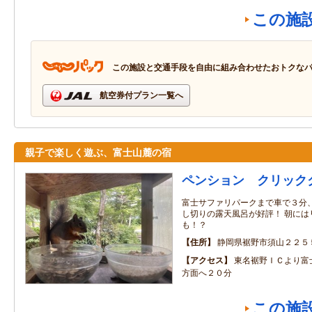
この施
この施設と交通手段を自由に組み合わせたおトクな
航空券付プラン一覧へ
親子で楽しく遊ぶ、富士山麓の宿
ペンション クリック
富士サファリパークまで車で３分
し切りの露天風呂が好評！ 朝には
も！？
住所
静岡県裾野市須山２２５
アクセス
東名裾野ＩＣより富
方面へ２０分
この施