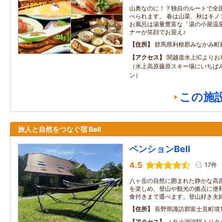
山奥なのに！？独自のルートで全
べられます。 春は山菜、秋はキノ
お風呂は湯量豊富な「湯の小屋温泉
ナーが笑顔でお迎え♪
住所
群馬県利根郡みなかみ町
アクセス
関越道水上ICより
（水上高原藤原スキー場にいちば
ン）
この施
旅人と自然をつなぐ宿 Bell
ペンションBell
4.5
17件
八ヶ岳の自然に囲まれた静かな高
を楽しめ、登山や観光の拠点に便
食付きまで選べます。登山好き夫
住所
長野県諏訪郡富士見町境10
アクセス
ＪＲ小渕沢駅よりタ