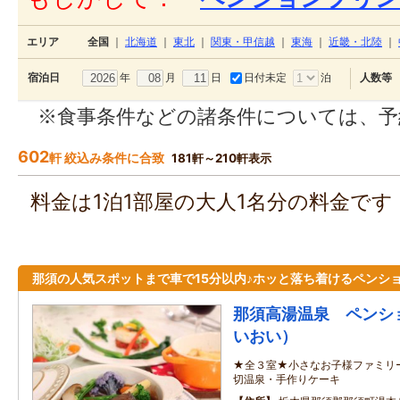
エリア
全国
｜
北海道
｜
東北
｜
関東・甲信越
｜
東海
｜
近畿・北陸
｜
年
月
日
日付未定
泊
宿泊日
人数等
※食事条件などの諸条件については、予
602
軒 絞込み条件に合致
181軒～210軒表示
料金は1泊1部屋の大人1名分の料金で
那須の人気スポットまで車で15分以内♪ホッと落ち着けるペンシ
那須高湯温泉 ペンシ
いおい）
★全３室★小さなお子様ファミリ
切温泉・手作りケーキ