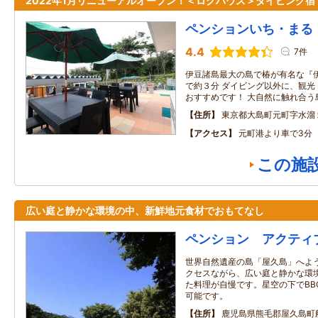
2022年1月リニューアルオープン！＜ログハウス＞ダイビング宿
ペンションいち・まる
4.4
7件
伊豆諸島最大の島で椿が有名な『
で約３分 ダイビング以外に、観光
おすすめです！ 大自然に触れ合う
住所
東京都大島町元町字水溜
アクセス
元町港より車で3分
この施
広い庭と静かな環境の中、新鮮地元食材でおもてなし
ペンション アクティ
世界自然遺産の島「屋久島」へよう
クセスながら、広い庭と静かな環境
た料理が自慢です。星空の下でBB
可能です。
住所
鹿児島県熊毛郡屋久島町