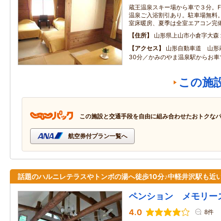
蔵王温泉スキー場から車で３分。FOO
温泉ご入浴割引あり。駐車場無料。無
室床暖房、夏季は全室エアコン完
住所
山形県上山市小倉字大森
アクセス
山形自動車道 山形
30分／かみのやま温泉駅からお車
この施
この施設と交通手段を自由に組み合わせたおトクな
航空券付プラン一覧へ
話題のハルニレテラスやトンボの湯へ徒歩10分♪中軽井沢駅も近
ペンション メモリー
4.0
8件