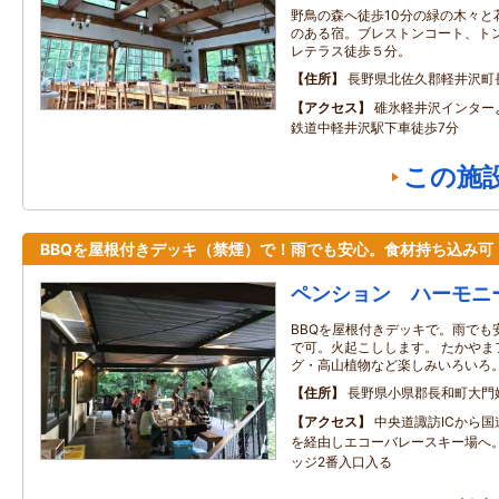
野鳥の森へ徒歩10分の緑の木々と
のある宿。ブレストンコート、トン
レテラス徒歩５分。
住所
長野県北佐久郡軽井沢町
アクセス
碓氷軽井沢インター
鉄道中軽井沢駅下車徒歩7分
この施
BBQを屋根付きデッキ（禁煙）で！雨でも安心。食材持ち込み可
ペンション ハーモニ
BBQを屋根付きデッキで。雨でも
で可。火起こしします。 たかやま
グ・高山植物など楽しみいろいろ
住所
長野県小県郡長和町大門
アクセス
中央道諏訪ICから国
を経由しエコーバレースキー場へ
ッジ2番入口入る