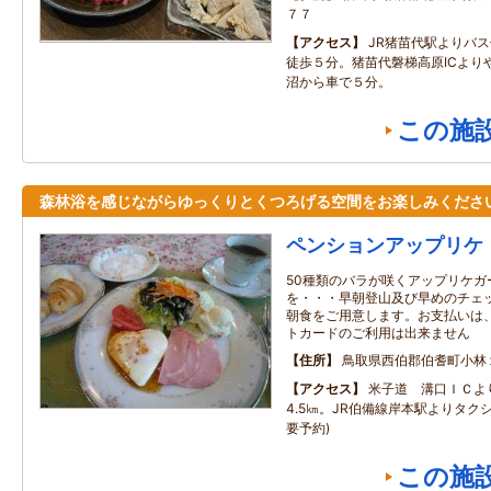
７７
アクセス
JR猪苗代駅よりバ
徒歩５分。猪苗代磐梯高原ICより
沼から車で５分。
この施
森林浴を感じながらゆっくりとくつろげる空間をお楽しみくださ
ペンションアップリケ
50種類のバラが咲くアップリケガ
を・・・早朝登山及び早めのチェ
朝食をご用意します。お支払いは
トカードのご利用は出来ません
住所
鳥取県西伯郡伯耆町小林
アクセス
米子道 溝口ＩＣより
4.5㎞。JR伯備線岸本駅よりタクシ
要予約)
この施