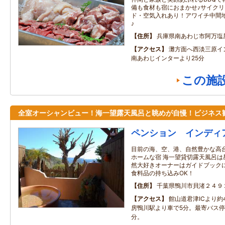
備も食材も宿におまかせ♪サイク
ド・空気入れあり！アワイチ中間
♪
住所
兵庫県南あわじ市阿万塩
アクセス
灘方面へ西淡三原イン
南あわじインターより25分
この施
全室オーシャンビュー！海一望露天風呂と眺めが自慢！ビジネス
ペンション インディ
目前の海、空、港、自然豊かな高
ホームな宿 海一望貸切露天風呂は
然大好きオーナーはガイドブック
食料品の持ち込みOK！
住所
千葉県鴨川市貝渚２４９
アクセス
館山道君津ICより約
房鴨川駅より車で5分。最寄バス停
分。