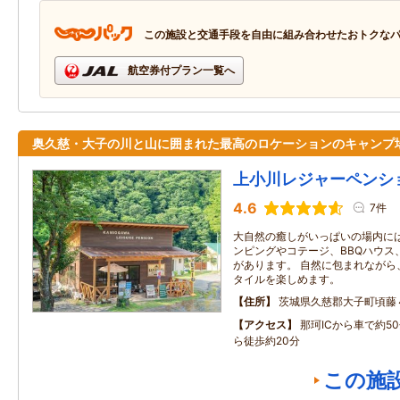
この施設と交通手段を自由に組み合わせたおトクな
航空券付プラン一覧へ
奥久慈・大子の川と山に囲まれた最高のロケーションのキャンプ
上小川レジャーペンシ
4.6
7件
大自然の癒しがいっぱいの場内に
ンピングやコテージ、BBQハウス
があります。 自然に包まれながら
タイルを楽しめます。
住所
茨城県久慈郡大子町頃藤
アクセス
那珂ICから車で約5
ら徒歩約20分
この施