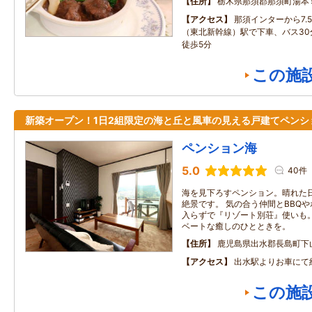
住所
栃木県那須郡那須町湯本
アクセス
那須インターから7.
（東北新幹線）駅で下車、バス30
徒歩5分
この施
新築オープン！1日2組限定の海と丘と風車の見える戸建てペンシ
ペンション海
5.0
40件
海を見下ろすペンション。晴れた
絶景です。 気の合う仲間とBBQ
入らずで『リゾート別荘』使いも。
ベートな癒しのひとときを。
住所
鹿児島県出水郡長島町下
アクセス
出水駅よりお車にて
この施