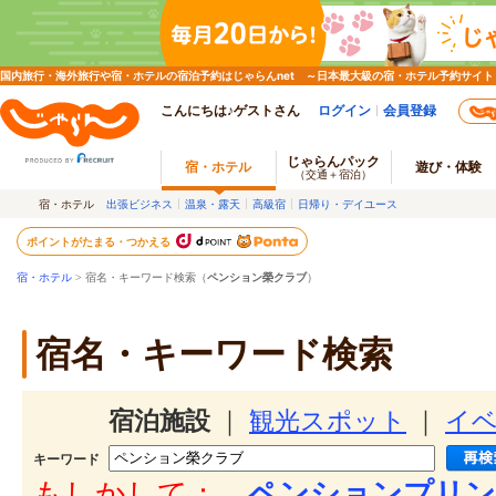
国内旅行・海外旅行や宿・ホテルの宿泊予約はじゃらんnet ～日本最大級の宿・ホテル予約サイト
こんにちは♪ゲストさん
ログイン
会員登録
じゃらんパック
宿・ホテル
遊び・体験
（交通＋宿泊）
宿・ホテル
出張ビジネス
温泉・露天
高級宿
日帰り・デイユース
ポイントがたまる・つかえる
宿・ホテル
> 宿名・キーワード検索（
ペンション榮クラブ
）
宿名・キーワード検索
宿泊施設
｜
観光スポット
｜
イ
キーワード
もしかして：
ペンションプリン