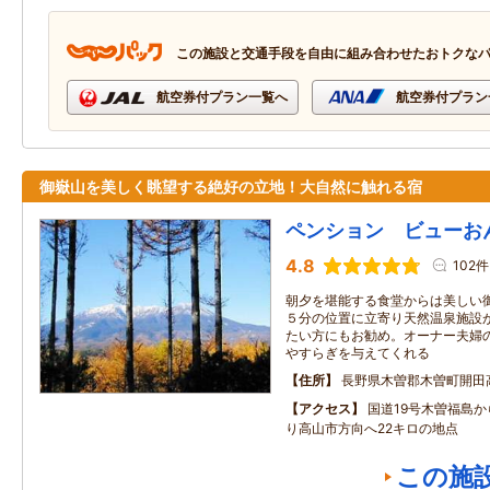
この施設と交通手段を自由に組み合わせたおトクな
航空券付プラン一覧へ
航空券付プラン
御嶽山を美しく眺望する絶好の立地！大自然に触れる宿
ペンション ビューお
4.8
102件
朝夕を堪能する食堂からは美しい
５分の位置に立寄り天然温泉施設
たい方にもお勧め。オーナー夫婦
やすらぎを与えてくれる
住所
長野県木曽郡木曽町開田
アクセス
国道19号木曽福島か
り高山市方向へ22キロの地点
この施