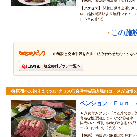
住所
新潟県南魚沼市石打834
アクセス
関越自動車道湯沢IC
ロ。越後湯沢駅より無料シャトル
口下車徒歩5分
この施
この施設と交通手段を自由に組み合わせたおトクな
航空券付プラン一覧へ
桧原湖バス釣りまでのアクセス◎会津牛&馬肉焼肉コースが自慢
ペンション Ｆｕｎ 
★夕食付きプラン「また来て割」対
有名な桧原湖まで車で5分◎会津牛
位馬のハツ刺しやゆびぬきも♪友
ーズにお過ごしください♪
住所
福島県耶麻郡北塩原村大