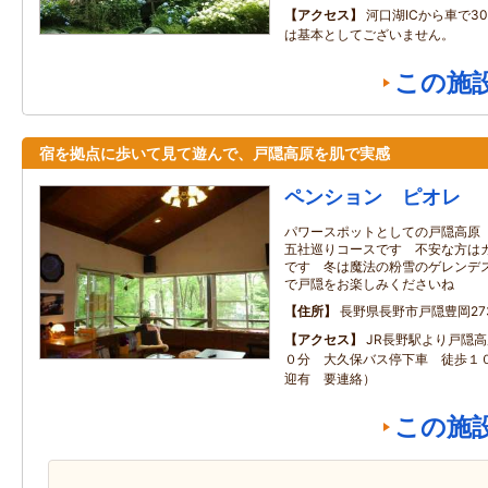
アクセス
河口湖ICから車で3
は基本としてございません。
この施
宿を拠点に歩いて見て遊んで、戸隠高原を肌で実感
ペンション ピオレ
パワースポットとしての戸隠高原
五社巡りコースです 不安な方は
です 冬は魔法の粉雪のゲレンデ
で戸隠をお楽しみくださいね
住所
長野県長野市戸隠豊岡273
アクセス
JR長野駅より戸隠
０分 大久保バス停下車 徒歩１０
迎有 要連絡）
この施