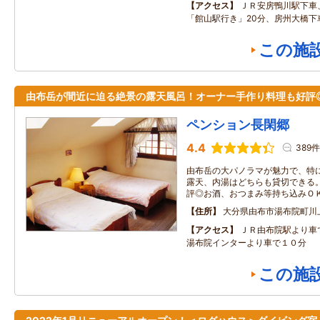
アクセス
ＪＲ安房鴨川駅下車
「館山駅行き」20分、房州大橋下
この施
由布岳が間近に迫る絶景の露天風呂！オーナー手作り料理も好評
ペンション長閑郷
4.4
389件
由布岳の大パノラマが魅力で、特
露天、内湯はどちらも貸切できる
評◎お酒、おつまみ等持ち込みＯ
住所
大分県由布市湯布院町川
アクセス
ＪＲ由布院駅より車
湯布院インターより車で１０分
この施