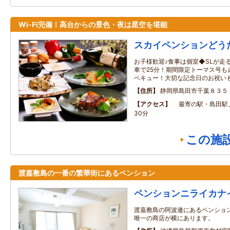
Wi-Fi完備！高台からの景色・夜は星空を堪能
スカイペンションどう
お子様歓迎♪食事は個室◆SLが走
車で25分！期間限定トーマス号も
ベキュー！大切な記念日のお祝いも
住所
静岡県島田市千葉８３５
アクセス
最寄の駅・島田駅
30分
この施
渡嘉敷島の一番の繁華街にあるペンション
ペンションニライカナ
渡嘉敷島の阿波連にあるペンション
唯一の商店が横にあります。