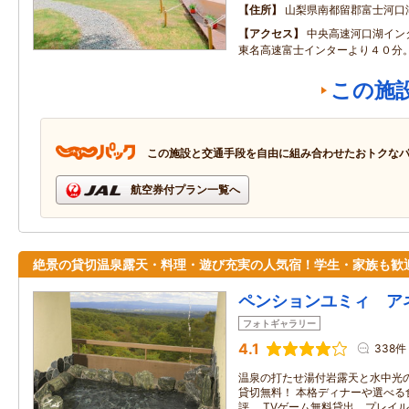
住所
山梨県南都留郡富士河口
アクセス
中央高速河口湖イン
東名高速富士インターより４０分
この施
この施設と交通手段を自由に組み合わせたおトクな
航空券付プラン一覧へ
絶景の貸切温泉露天・料理・遊び充実の人気宿！学生・家族も歓
ペンションユミィ ア
フォトギャラリー
4.1
338件
温泉の打たせ湯付岩露天と水中光
貸切無料！ 本格ディナーや選べる
評。 TVゲーム無料貸出、プレイ