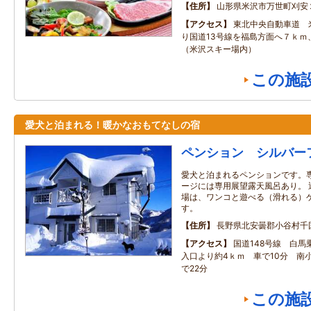
住所
山形県米沢市万世町刈安
アクセス
東北中央自動車道 
り国道13号線を福島方面へ７ｋｍ
（米沢スキー場内）
この施
愛犬と泊まれる！暖かなおもてなしの宿
ペンション シルバー
愛犬と泊まれるペンションです。専
ージには専用展望露天風呂あり。 
場は、ワンコと遊べる（滑れる）
す。
住所
長野県北安曇郡小谷村千
アクセス
国道148号線 白馬
入口より約4ｋｍ 車で10分 南
で22分
この施