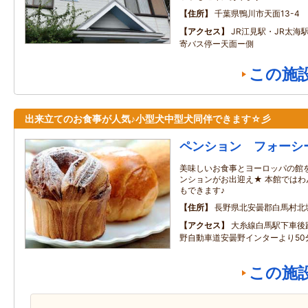
住所
千葉県鴨川市天面13-4
アクセス
JR江見駅・JR太海
寄バス停ー天面ー側
この施
出来立てのお食事が人気♪小型犬中型犬同伴できます☆彡
ペンション フォーシ
美味しいお食事とヨーロッパの館
ンションがお出迎え★ 本館では
もできます♪
住所
長野県北安曇郡白馬村北城2
アクセス
大糸線白馬駅下車後
野自動車道安曇野インターより50
この施