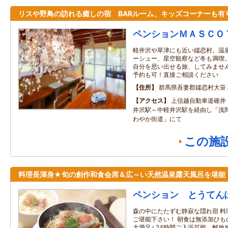
リスや野鳥の訪れる癒しの宿 BARルーム、キッズコーナーも有
ペンションＭＡＳＣＯ
軽井沢や草津にも近い嬬恋村。温
ーシュー、星空観察など冬も満喫
自分を思い出せる旅、してみませ
予約も可！直接ご相談ください
住所
群馬県吾妻郡嬬恋村大笹
アクセス
上信越自動車道碓井
井沢駅～中軽井沢駅を経由し「浅
わやか街道」にて
この施
料理長渾身★旬の創作和食会席＆広～い天然温泉露天風呂を堪能
ペンション とうてん
森の中にたたずむ静寂な隠れ宿 料
ご堪能下さい！ 朝食は無添加ひも
大満足♪ 24時間ご入浴可能、解