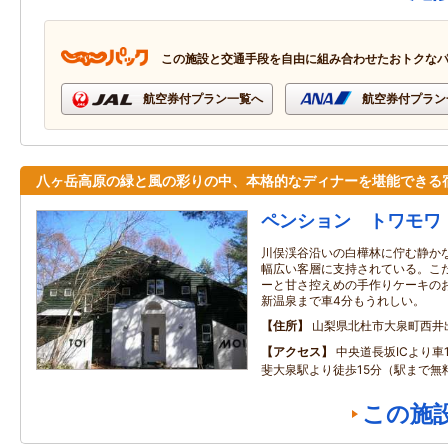
この施設と交通手段を自由に組み合わせたおトクな
航空券付プラン一覧へ
航空券付プラン
八ヶ岳高原の緑と風の彩りの中、本格的なディナーを堪能できる
ペンション トワモワ
川俣渓谷沿いの白樺林に佇む静か
幅広い客層に支持されている。こ
ーと甘さ控えめの手作りケーキの
新温泉まで車4分もうれしい。
住所
山梨県北杜市大泉町西井出8
アクセス
中央道長坂ICより車
斐大泉駅より徒歩15分（駅まで無
この施