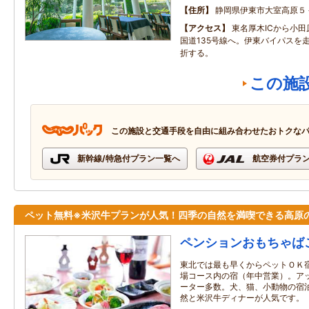
住所
静岡県伊東市大室高原５
アクセス
東名厚木ICから小
国道135号線へ。伊東バイパスを
折する。
この施
この施設と交通手段を自由に組み合わせたおトクな
新幹線/特急付プラン一覧へ
航空券付プラ
ペット無料※米沢牛プランが人気！四季の自然を満喫できる高原
ペンションおもちゃば
東北では最も早くからペットＯＫ
場コース内の宿（年中営業）。ア
ーター多数。犬、猫、小動物の宿
然と米沢牛ディナーが人気です。