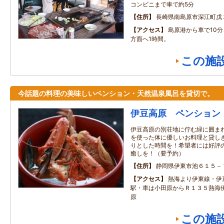
コンビニまで車で約5分
住所
長崎県南島原市深江町戊
アクセス
島原港から車で10分
方面へ1時間。
この施
今話題の料理の美味しいペンション・天然温泉風呂を貸切で。
伊豆高原 ペンション
伊豆高原の別荘地に佇む緑に囲ま
を使った体に優しいお料理と貸し
りとした時間を！希望者には好評
癒しを！（要予約）
住所
静岡県伊東市池６１５－
アクセス
熱海より伊東線・伊
駅・車は小田原からＲ１３５熱海
原
この施