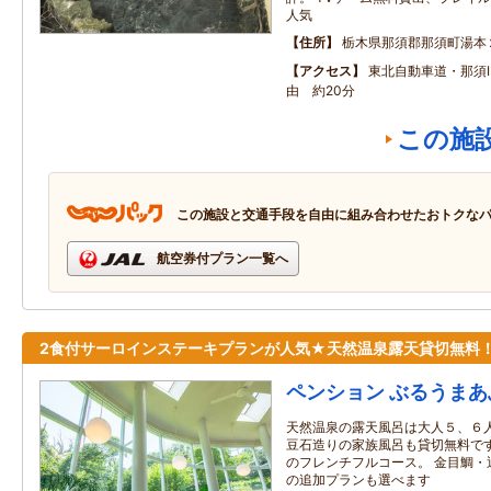
人気
住所
栃木県那須郡那須町湯本
アクセス
東北自動車道・那須I
由 約20分
この施
この施設と交通手段を自由に組み合わせたおトクな
航空券付プラン一覧へ
2食付サーロインステーキプランが人気★天然温泉露天貸切無料
ペンション ぶるうまあ
天然温泉の露天風呂は大人５、６人
豆石造りの家族風呂も貸切無料です
のフレンチフルコース。 金目鯛・
の追加プランも選べます