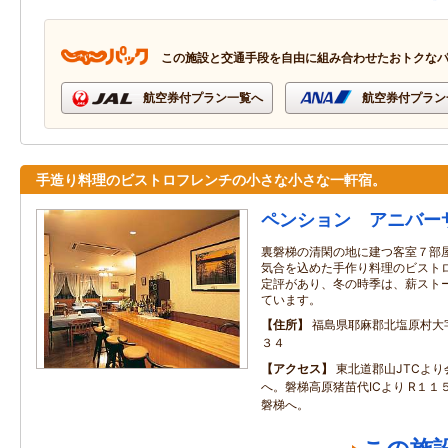
この施設と交通手段を自由に組み合わせたおトクな
航空券付プラン一覧へ
航空券付プラン
手造り料理のビストロフレンチの小さな小さな一軒宿。
ペンション アニバー
裏磐梯の清閑の地に建つ客室７部屋
気合を込めた手作り料理のビストロ
定評があり、冬の時季は、薪スト
ています。
住所
福島県耶麻郡北塩原村大
３４
アクセス
東北道郡山JTCよ
へ。磐梯高原猪苗代ICより R１１
磐梯へ。