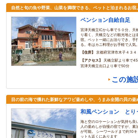
自然と旬の魚や野菜、山菜を満喫できる、ペットと泊まれるお宿
ペンション自給自足
宮津天橋立ICから車で５０分、天
り着く、天橋立などの観光地とは
宿。ペット一緒にお泊りでき、手
る。冬はカニ料理がお手軽で人気
住所
京都府宮津市木子４３４
アクセス
天橋立駅より車で4
宮津天橋立出口より車で50分
この施
目の前の海で獲れた新鮮なアワビ釜めしや、うまみ全開の貝の釜
和風ペンション とり
海と空のロケーションが気持ち良い
人の釜めしが自慢の宿ですが、素
が可能。 シーワールドまで約10
ットも近くにあります