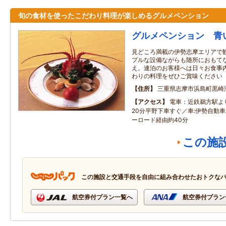
旬の食材を使ったこだわり料理が楽しめるグルメペンション
グルメペンション 青
見どころ満載の伊勢志摩エリアで
プルな設備ながらも随所におもて
え。連泊のお客様へは日々お食事
わりの料理をぜひご賞味ください
住所
三重県志摩市浜島町黒崎
アクセス
電車：近鉄鵜方駅よ
20分平野下車すぐ／車:伊勢自動車
ーロード経由約40分
この施
この施設と交通手段を自由に組み合わせたおトクな
航空券付プラン一覧へ
航空券付プラン