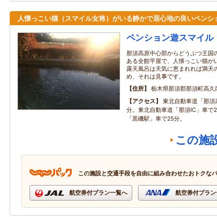
人懐っこい猫（スマイル女将）がいる静かで居心地の良いペンシ
ペンション遊スマイル
那須高原中心部からどうぶつ王国
ある全館平屋で、人懐っこい猫が
露天風呂は天気に恵まれれば満天
め、それは見事です。
住所
栃木県那須郡那須町高久
アクセス
東北自動車道「那須高
分。東北自動車道「那須IC」車で
「黒磯駅」車で25分。
この施
この施設と交通手段を自由に組み合わせたおトクな
航空券付プラン一覧へ
航空券付プラン