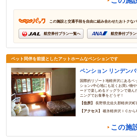
この施
この施設と交通手段を自由に組み合わせたおトクな
航空券付プラン一覧へ
航空券付プラン
ペット同伴を前提としたアットホームなペンションです
ペンション リンデンバ
国際的リゾート地軽井沢にあるペ
ション♪中心地にも近くお買い物
ードで楽しめるドッグランで遊ん
ニングでお食事をどうぞ！
住所
長野県北佐久郡軽井沢町
アクセス
碓氷軽井沢ＩＣから
この施