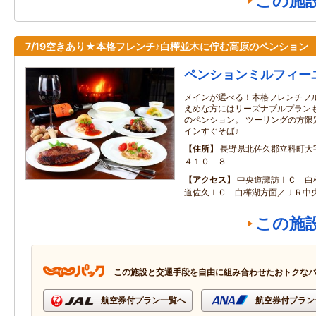
この施
7/19空きあり★本格フレンチ♪白樺並木に佇む高原のペンション
ペンションミルフィー
メインが選べる！本格フレンチフル
えめな方にはリーズナブルプランも
のペンション。 ツーリングの方限
インすぐそば♪
住所
長野県北佐久郡立科町大
４１０－８
アクセス
中央道諏訪ＩＣ 白
道佐久ＩＣ 白樺湖方面／ＪＲ中
この施
この施設と交通手段を自由に組み合わせたおトクな
航空券付プラン一覧へ
航空券付プラン