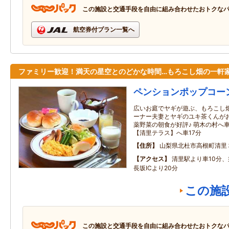
この施設と交通手段を自由に組み合わせたおトクな
航空券付プラン一覧へ
ファミリー歓迎！満天の星空とのどかな時間…もろこし畑の一軒
ペンションポップコー
広いお庭でヤギが遊ぶ、もろこし畑
ーナー夫妻とヤギのユキ茶くんがお
薬野菜の朝食が好評♪ 萌木の村へ
【清里テラス】へ車17分
住所
山梨県北杜市高根町清里
アクセス
清里駅より車10分、
長坂ICより20分
この施
この施設と交通手段を自由に組み合わせたおトクな