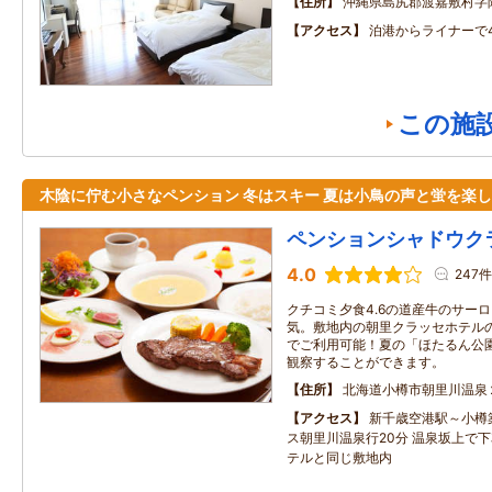
住所
沖縄県島尻郡渡嘉敷村字阿
アクセス
泊港からライナーで
この施
木陰に佇む小さなペンション 冬はスキー 夏は小鳥の声と蛍を楽
ペンションシャドウク
4.0
247件
クチコミ夕食4.6の道産牛のサー
気。敷地内の朝里クラッセホテル
でご利用可能！夏の「ほたるん公
観察することができます。
住所
北海道小樽市朝里川温泉
アクセス
新千歳空港駅～小樽築
ス朝里川温泉行20分 温泉坂上で下
テルと同じ敷地内