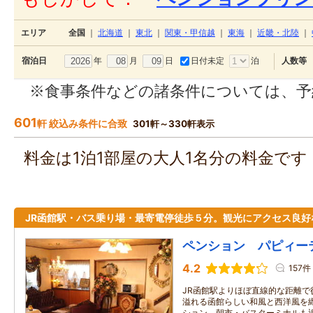
エリア
全国
｜
北海道
｜
東北
｜
関東・甲信越
｜
東海
｜
近畿・北陸
｜
年
月
日
日付未定
泊
宿泊日
人数等
※食事条件などの諸条件については、予
601
軒 絞込み条件に合致
301軒～330軒表示
料金は1泊1部屋の大人1名分の料金で
JR函館駅・バス乗り場・最寄電停徒歩５分。観光にアクセス良好
ペンション パピィー
4.2
157件
JR函館駅よりほぼ直線的な距離で
溢れる函館らしい和風と西洋風を
ション。朝市・バスターミナルも