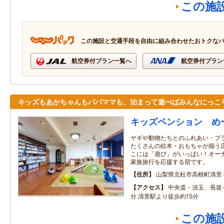
この施
この施設と交通手段を自由に組み合わせたおトクな
航空券付プラン一覧へ
航空券付プラン
キッズもあかちゃんもパパママも、泊まって遊べばみんなにっこ
キッズペンション め
ヤギや動物たちとのふれあい・ブ
たくさんの絵本・おもちゃが揃う
こには「遊び」がいっぱい！オー
家族旅行を応援する宿です。
住所
山梨県北杜市高根町清里
アクセス
中央道・須玉、長坂
分.清里駅より徒歩約15分
この施