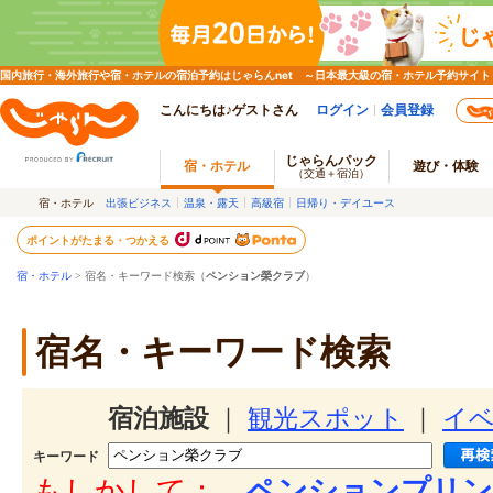
国内旅行・海外旅行や宿・ホテルの宿泊予約はじゃらんnet ～日本最大級の宿・ホテル予約サイト
こんにちは♪ゲストさん
ログイン
会員登録
じゃらんパック
宿・ホテル
遊び・体験
（交通＋宿泊）
宿・ホテル
出張ビジネス
温泉・露天
高級宿
日帰り・デイユース
ポイントがたまる・つかえる
宿・ホテル
> 宿名・キーワード検索（
ペンション榮クラブ
）
宿名・キーワード検索
宿泊施設
｜
観光スポット
｜
イ
キーワード
もしかして：
ペンションプリン