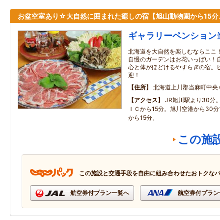
お盆空室あり☆大自然に囲まれた癒しの宿【旭山動物園から15分
ギャラリーペンション
北海道を大自然を楽しむならここ！
自慢のガーデンはお花いっぱい！
心と体がほどけるやすらぎの宿。
迎！
住所
北海道上川郡当麻町中央
アクセス
JR旭川駅より30分
ＩＣから15分。旭川空港から30
から15分。
この施
この施設と交通手段を自由に組み合わせたおトクな
航空券付プラン一覧へ
航空券付プラン