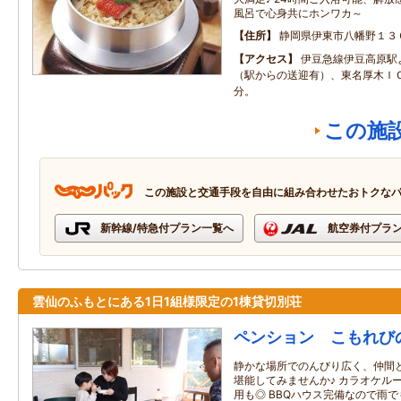
風呂で心身共にホンワカ～
住所
静岡県伊東市八幡野１３
アクセス
伊豆急線伊豆高原駅
（駅からの送迎有）、東名厚木Ｉ
分。
この施
この施設と交通手段を自由に組み合わせたおトクな
新幹線/特急付プラン一覧へ
航空券付プラ
雲仙のふもとにある1日1組様限定の1棟貸切別荘
ペンション こもれび
静かな場所でのんびり広く、仲間
堪能してみませんか♪ カラオケル
用も◎ BBQハウス完備なので雨で