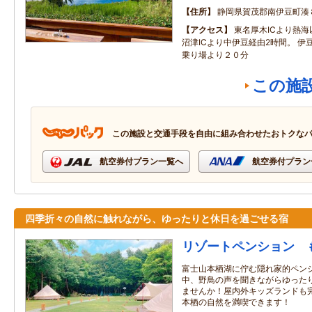
住所
静岡県賀茂郡南伊豆町湊
アクセス
東名厚木ICより熱海
沼津ICより中伊豆経由2時間。 伊
乗り場より２０分
この施
この施設と交通手段を自由に組み合わせたおトクな
航空券付プラン一覧へ
航空券付プラン
四季折々の自然に触れながら、ゆったりと休日を過ごせる宿
リゾートペンション 
富士山本栖湖に佇む隠れ家的ペン
中、野鳥の声を聞きながらゆった
ませんか！屋内外キッズランドも
本栖の自然を満喫できます！