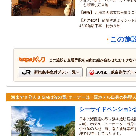
にも最適な好立地
住所
北海道函館市若松町３０
アクセス
函館空港よりシャ
JR函館駅下車 徒歩５分
この施
この施設と交通手段を自由に組み合わせたおトクな
新幹線/特急付プラン一覧へ
航空券付プラ
海まで０分☆ＢＧМは波の音♪オーナーは一流ホテル出身の料理
シーサイドペンション
日本の渚百選の弓ヶ浜＆透明度抜
の前。ホテルニューオータニ出身コ
伊豆産の大地、海、森の新鮮素材
理でお待ちしております。