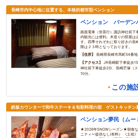
長崎市内中心地に位置する、本格的都市型ペンション
ペンション バーデン
路面電車（蛍茶行）諏訪神社前下車
内観光には便利。木造りの部屋は
す。四季それぞれに祭り好きの長崎
限は２３時となっております。
住所
長崎県長崎市馬町54番地
アクセス
JR長崎駅下車徒歩1
神社前下車徒歩2分、長崎芒塚（ス
10分。
この施
鉄板カウンターで和牛ステーキ＆旬彩料理の宿 ゲストキッチン
ペンション夢民（ムー
★2026年SNOWシーズン★朝
ニティー提供なし(有料） 《土祝