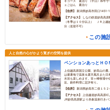
キコース 素泊り 《平日》和牛サ
ェごはん 素泊り
住所
新潟県妙高市田口1451-1
アクセス
しなの鉄道妙高高原
（冬季は１０分以上） ＪＲ上越
分（送迎不可）
この施
人と自然の心がかよう寛ぎの空間を提供
ペンションあっとＨＯ
上信越高原国立公園、妙高山の麓
は避暑地で温泉＆露天風呂また日
水浴も楽しめます。笹ヶ峰牧場や
近。創作料理に定評有り。
住所
新潟県妙高市二俣１５２
アクセス
上信越道妙高高原IC
JR妙高高原駅より赤倉温泉行きバ