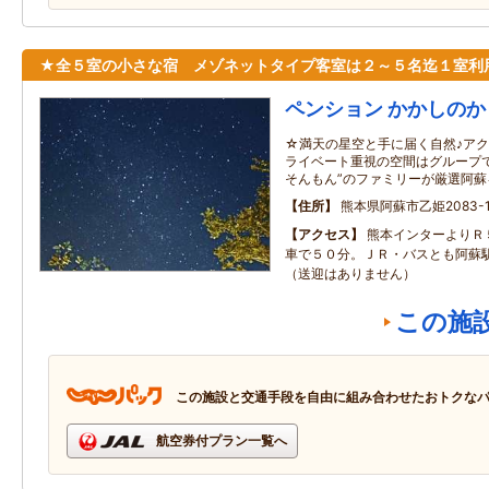
★全５室の小さな宿 メゾネットタイプ客室は２～５名迄１室利
ペンション かかしのか
☆満天の星空と手に届く自然♪アク
ライベート重視の空間はグループで
そんもん”のファミリーが厳選阿
住所
熊本県阿蘇市乙姫2083-1
アクセス
熊本インターよりＲ
車で５０分。ＪＲ・バスとも阿蘇
（送迎はありません）
この施
この施設と交通手段を自由に組み合わせたおトクな
航空券付プラン一覧へ