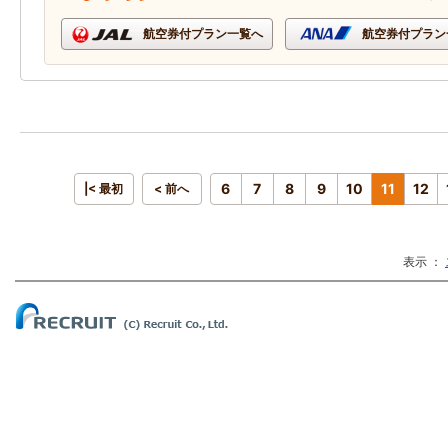
航空券付プラン一覧へ
航空券付プラン
6
7
8
9
10
11
12
|< 最初
< 前へ
表示 ：