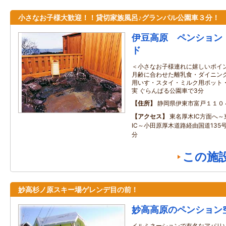
小さなお子様大歓迎！！貸切家族風呂♪グランパル公園車３分！
伊豆高原 ペンション
ド
＜小さなお子様連れに嬉しいポイン
月齢に合わせた離乳食・ダイニング
用いす・スタイ・ミルク用ポット
実 ぐらんぱる公園車で3分
住所
静岡県伊東市富戸１１０
アクセス
東名厚木IC方面へ
IC～小田原厚木道路経由国道135
分
この施
妙高杉ノ原スキー場ゲレンデ目の前！
妙高高原のペンション
イルミネーションで有名なアパリ