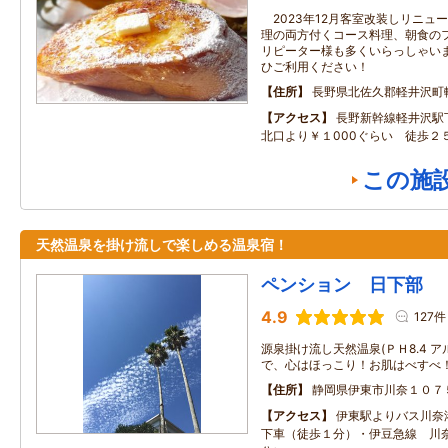
2023年12月客室改装しリニュ
理の両方付くコース料理、朝食の
リピーター様も多くいらっしゃいま
ひご利用ください！
住所
長野県北佐久郡軽井沢町
アクセス
長野新幹線軽井沢駅
北口より￥１000ぐらい 徒歩２
この施
天然温泉を掛け流しで楽しめる温泉宿！
ペンション 日下部
4.9
127件
源泉掛け流し天然温泉(ＰＨ8.4 
で、心はほっこり！お肌はべすべ
住所
静岡県伊東市川奈１０７
アクセス
伊東駅よりバス川奈
下車（徒歩１分）・伊豆急線 川奈