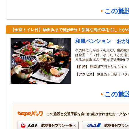
この施
【全室トイレ付】鍋田浜まで徒歩5分！新鮮な海の幸を召し上がれ
和風ペンション おが
その時にしか食べられない旬の味覚
は全室トイレ付、ゆったりとお過ご
きる鍋田浜海水浴場まで徒歩5分
住所
静岡県下田市5の11の14
アクセス
伊豆急下田駅よりタ
この施
この施設と交通手段を自由に組み合わせたおトクな
航空券付プラン一覧へ
航空券付プラン