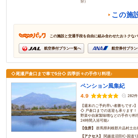
分）
この施
この施設と交通手段を自由に組み合わせたおトクな
航空券付プラン一覧へ
航空券付プラン
◇尾瀬戸倉口まで車で5分◇ 四季折々の手作り料理♪
ペンション風集紀
4.9
282件
【週末のご予約早い者勝ちです♪】
◇ 戸倉口までの送迎も承ります！
野菜や自家製味噌などの手作り料理
24時間入浴可能♪
住所
群馬県利根郡片品村土出83
アクセス
関越道沼田IC‐国道12