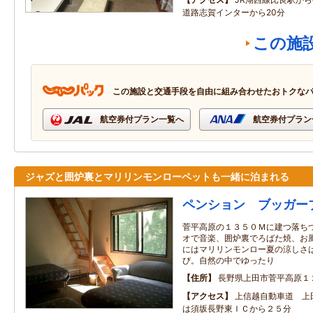
道路志賀インターから20分
この施
この施設と交通手段を自由に組み合わせたおトクな
航空券付プラン一覧へ
航空券付プラン
ジャズと囲炉裏とマリリンモンローペットも一緒に泊まれる
ペンション ブッガー
菅平高原の１３５０Ｍに建つ落ち
オで音楽、囲炉裏でろばた焼、お
にはマリリンモンロー夏の涼しさ
び。自然の中でゆったり
住所
長野県上田市菅平高原１
アクセス
上信越自動車道 上
は須坂長野東ＩＣから２５分