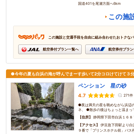
国道401を尾瀬方面へ6km
この施
この施設と交通手段を自由に組み合わせたおトクな
航空券付プラン一覧へ
航空券付プラン
●今年の夏も白浜の海が呼んでまーす歩いて2分コロけてけて３
ペンション 星の砂
4.7
271件
●夜は満天の星を眺めながら浜辺
ネ、 ●散歩の後はちょっと温ま
住所
静岡県下田市白浜１６８
アクセス
伊豆急下田駅より白
９番で「プリンスホテル前」バス