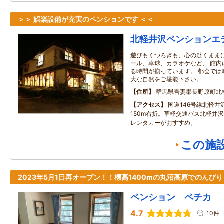
＞＞ 娯楽設備が充実のペンションです ＜＜
北軽井沢ペンションエ
遊びもくつろぎも、心の赴くままに
ール、卓球、カラオケなど、 館内
る時間が揃っています。 都会では
大な自然をご堪能下さい。
住所
群馬県吾妻郡長野原町北
アクセス
国道146号線北軽井
150m右折。草軽交通バス北軽井
レンタカーがおすすめ。
この施
2023年5月1日再オープン！！標高1400mの丸沼高原でのんび
ペンション ペチカ
4.7
10件