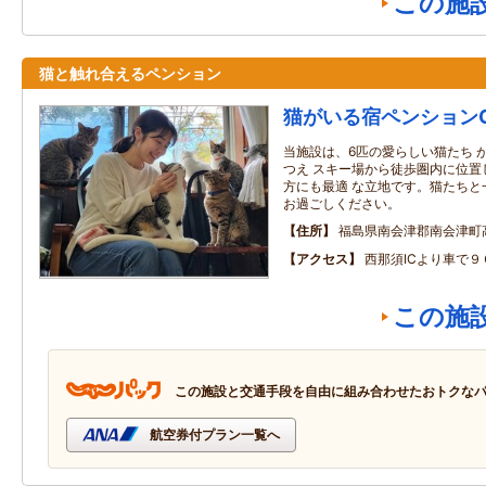
この施
猫と触れ合えるペンション
猫がいる宿ペンションGE
当施設は、6匹の愛らしい猫たち 
つえ スキー場から徒歩圏内に位置
方にも最適 な立地です。猫たちと
お過ごしください。
住所
福島県南会津郡南会津町
アクセス
西那須ICより車で９
この施
この施設と交通手段を自由に組み合わせたおトクな
航空券付プラン一覧へ