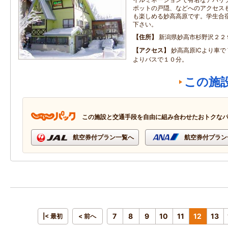
ポットの戸隠、などへのアクセス
も楽しめる妙高高原です。学生合
下さい。
住所
新潟県妙高市杉野沢２２
アクセス
妙高高原ICより車
よりバスで１０分。
この施
この施設と交通手段を自由に組み合わせたおトクな
航空券付プラン一覧へ
航空券付プラン
7
8
9
10
11
12
13
|< 最初
< 前へ