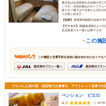
奥日光は丸沼高原の大自然の中に
ンです。日光白根山のロープウェ
原スキー場では11月末から5月の
ドが楽しめます。
住所
群馬県利根郡片品村大字
アクセス
関越道沼田ICより日
丸沼高原スキー場そば車で２分
この施
この施設と交通手段を自由に組み合わせたおトクな
航空券付プラン一覧へ
航空券付プラン
グルメに人気の宿 別荘地でお食事を アウトレット迄車で5
ペンション ピエロ
4.7
411件