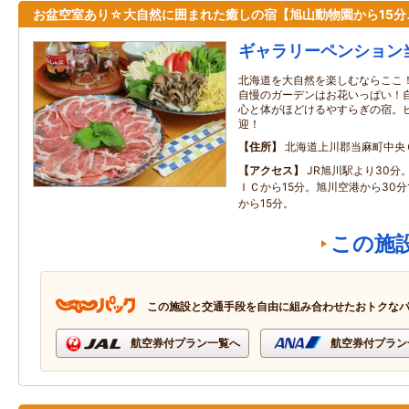
お盆空室あり☆大自然に囲まれた癒しの宿【旭山動物園から15分
ギャラリーペンション
北海道を大自然を楽しむならここ！
自慢のガーデンはお花いっぱい！
心と体がほどけるやすらぎの宿。
迎！
住所
北海道上川郡当麻町中央
アクセス
JR旭川駅より30分
ＩＣから15分。旭川空港から30
から15分。
この施
この施設と交通手段を自由に組み合わせたおトクな
航空券付プラン一覧へ
航空券付プラン