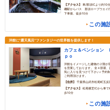
アクセス
車/那須ICより約10
磯駅からバス 那須ロープウエイ行
下車後、徒歩10分
この施
洋館に"露天風呂"ファンタジーの世界観を提供します！
カフェ＆ペンション 
ｐｏ
洋館をイメージした建物の２階が
を営業しております。 全４部屋、
気に入りを見つけて下さい♪ 予約
ご利用頂けます。
住所
千葉県山武市松尾町五反
アクセス
松尾横芝ICから車で
歩10分
この施