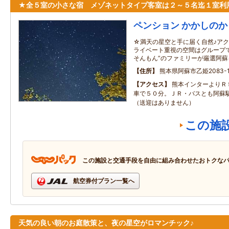
★全５室の小さな宿 メゾネットタイプ客室は２～５名迄１室利
ペンション かかしのか
☆満天の星空と手に届く自然♪アク
ライベート重視の空間はグループで
そんもん”のファミリーが厳選阿
住所
熊本県阿蘇市乙姫2083-1
アクセス
熊本インターよりＲ
車で５０分。ＪＲ・バスとも阿蘇
（送迎はありません）
この施
この施設と交通手段を自由に組み合わせたおトクな
航空券付プラン一覧へ
天気の良い朝のお庭散策と、夜の星空がロマンチック♪