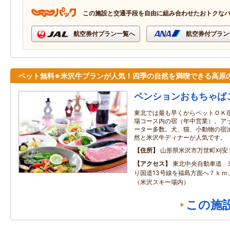
この施設と交通手段を自由に組み合わせたおトクな
航空券付プラン一覧へ
航空券付プラン
ペット無料※米沢牛プランが人気！四季の自然を満喫できる高原
ペンションおもちゃば
東北では最も早くからペットＯＫ
場コース内の宿（年中営業）。ア
ーター多数。犬、猫、小動物の宿
然と米沢牛ディナーが人気です。
住所
山形県米沢市万世町刈安
アクセス
東北中央自動車道 
り国道13号線を福島方面へ７ｋｍ
（米沢スキー場内）
この施