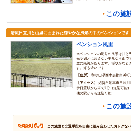
この施
清流日置川と山里に囲まれた穏やかな風景の中のペンションです
ペンション風里
当ペンションの周りの風景は川と
光明媚とは言えない平凡な里山で
空に銀河があります。穏やかなと
す。海も近いです。
住所
和歌山県西牟婁郡白浜町
アクセス
紀勢自動車道日置川I
伊日置駅から車で7分（送迎可能
他の駅からも送迎可能
この施
この施設と交通手段を自由に組み合わせたおトクな