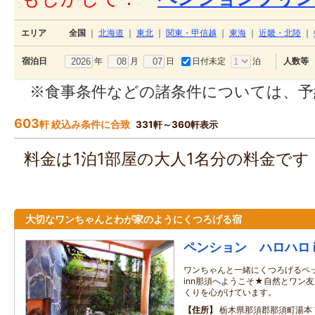
エリア
全国
｜
北海道
｜
東北
｜
関東・甲信越
｜
東海
｜
近畿・北陸
｜
年
月
日
日付未定
泊
宿泊日
人数等
※食事条件などの諸条件については、予
603
軒 絞込み条件に合致
331軒～360軒表示
料金は1泊1部屋の大人1名分の料金で
大切なワンちゃんとわが家のようにくつろげる宿
ペンション ハロハロ i
ワンちゃんと一緒にくつろげるペ
inn那須へようこそ★自然とワン
くりを心がけています。
住所
栃木県那須郡那須町湯本