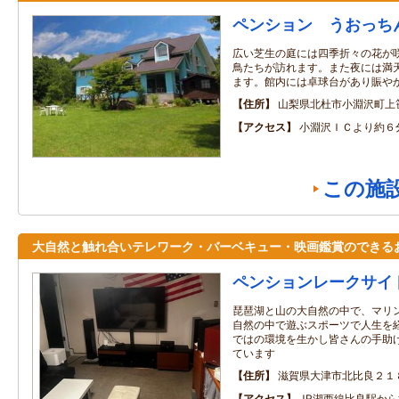
ペンション うおっち
広い芝生の庭には四季折々の花が
鳥たちが訪れます。また夜には満
ます。館内には卓球台があり賑や
住所
山梨県北杜市小淵沢町上
アクセス
小淵沢ＩＣより約６
この施
大自然と触れ合いテレワーク・バーベキュー・映画鑑賞のできる
ペンションレークサイ
琵琶湖と山の大自然の中で、マリ
自然の中で遊ぶスポーツで人生を
ではの環境を生かし皆さんの手助
ています
住所
滋賀県大津市北比良２１
アクセス
JR湖西線比良駅か