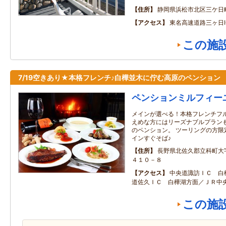
住所
静岡県浜松市北区三ケ日
アクセス
東名高速道路三ヶ日I
この施
7/19空きあり★本格フレンチ♪白樺並木に佇む高原のペンション
ペンションミルフィー
メインが選べる！本格フレンチフル
えめな方にはリーズナブルプランも
のペンション。 ツーリングの方限
インすぐそば♪
住所
長野県北佐久郡立科町大
４１０－８
アクセス
中央道諏訪ＩＣ 白
道佐久ＩＣ 白樺湖方面／ＪＲ中
この施