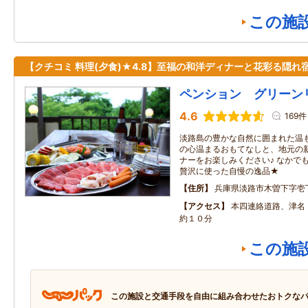
この施
【クチコミ 料理(夕食)★4.8】至福の和洋ディナーと花彩る隠れ
ペンション グリーン
4.6
169件
淡路島の豊かな自然に囲まれた温
の心温まるおもてなしと、地元の
ナーをお楽しみください♪ なかで
贅沢に使った自慢の逸品★
住所
兵庫県淡路市木曽下字壱
アクセス
本四連絡道路、津名・
約１０分
この施
この施設と交通手段を自由に組み合わせたおトクな