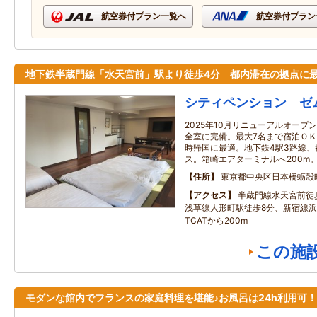
航空券付プラン一覧へ
航空券付プラン
地下鉄半蔵門線「水天宮前」駅より徒歩4分 都内滞在の拠点に
シティペンション ゼ
2025年10月リニューアルオー
全室に完備。最大7名まで宿泊Ｏ
時帰国に最適。地下鉄4駅3路線
ス。箱崎エアターミナルへ200m
住所
東京都中央区日本橋蛎殻
アクセス
半蔵門線水天宮前徒
浅草線人形町駅徒歩8分、新宿線浜
TCATから200m
この施
モダンな館内でフランスの家庭料理を堪能♪お風呂は24h利用可！