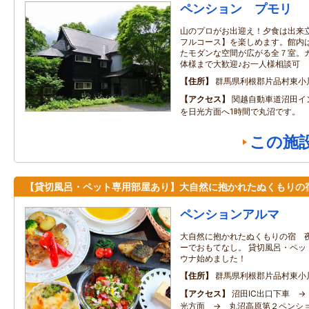
ペンション プモリ
山のプロがお出迎え！夕食は出来
フルコース】を楽しめます。館内
たモダンな空間が広がる全７室。
体様まで大歓迎♪お一人様相談可
住所
群馬県利根郡片品村東小
アクセス
関越自動車道沼田イン
を日光方面へ1時間で丸沼です。
この施
【貸切風呂・ペット専用部屋あり】大自然に抱かれたぬくもりの
ペンションアルマ
大自然に抱かれたぬくもりの宿 
ーでおもてなし。 貸切風呂・ペ
ウナ始めました！
住所
群馬県利根郡片品村東小川4
アクセス
沼田IC出口下車 →
光方面 → 丸沼高原第２ペンシ