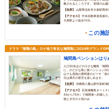
癒されるところです。 皆様のお越
住所
山梨県北杜市大泉町西井
アクセス
中央自動車道長坂IC
大泉駅より徒歩10分。
この施
ドラマ「瑠璃の島」ロケ地で有名な鳩間島に2024年グランドOP
鳩間島ペンションはり
人口50名ほどの小さな離島「鳩間
に、のどかな島に新ペンション202
山でも屈指の透明度のビーチ「前
日は満天の星空を楽しめます。
住所
沖縄県八重山郡竹富町鳩
アクセス
石垣港離島ターミナ
45から75分）で鳩間港へ到着し
朝と夕方の２回のみ