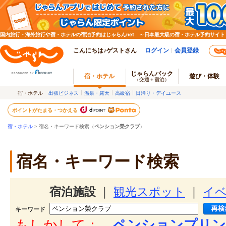
国内旅行・海外旅行や宿・ホテルの宿泊予約はじゃらんnet ～日本最大級の宿・ホテル予約サイト
こんにちは♪ゲストさん
ログイン
会員登録
じゃらんパック
宿・ホテル
遊び・体験
（交通＋宿泊）
宿・ホテル
出張ビジネス
温泉・露天
高級宿
日帰り・デイユース
ポイントがたまる・つかえる
宿・ホテル
> 宿名・キーワード検索（
ペンション榮クラブ
）
宿名・キーワード検索
宿泊施設
｜
観光スポット
｜
イ
キーワード
もしかして：
ペンションプリン