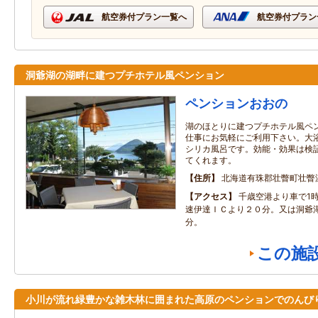
航空券付プラン一覧へ
航空券付プラン
洞爺湖の湖畔に建つプチホテル風ペンション
ペンションおおの
湖のほとりに建つプチホテル風ペ
仕事にお気軽にご利用下さい。大
シリカ風呂です。効能・効果は検
てくれます。
住所
北海道有珠郡壮瞥町壮瞥温
アクセス
千歳空港より車で1時
速伊達ＩＣより２０分。又は洞爺
分。
この施
小川が流れ緑豊かな雑木林に囲まれた高原のペンションでのんび