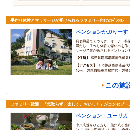
手作り体験とマッサージが受けられるファミリー向けのﾍﾟﾝｼｮﾝ
ペンションかぷりーす
貸切風呂でくつろぎ、オーナー特
満たし、手作り体験で思い出を作
サージで体が癒されるペンション
住所
福島県耶麻郡猪苗代町磐
アクセス
ＪＲ磐越西線猪苗代
10分、磐越自動車道猪苗代・磐梯
この施
ファミリー歓迎！「気取らず、楽しく、おいしく」がコンセプト
ペンション ユーリカ
中央高速をひと走り、信州八ヶ岳
ン この地は四季折々に美しい自然