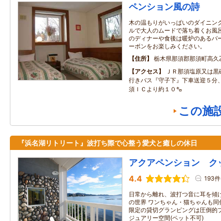
ペンション風の詩
木の温もりがいっぱいのダイニン
ルで大人のムードで落ち着くお風
のディナーや食後は暖炉のあるバ
ーボンをお楽しみください。
住所
栃木県那須郡那須町高久乙
アクセス
ＪＲ那須塩原又は黒
行きバス『守子下』下車送迎５分
須ＩＣより約１０㌔
この施
『浜名湖リトリート』波打ち際で心整う愛犬と癒しの休日
アクアペンション ク
4.4
193件
日常から離れ、波打つ音に耳を傾
の世界 ワンちゃん・猫ちゃんも同
限定の貸切グランピングは圧倒的
ジュアリー空間(ペット不可)