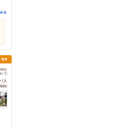
みる
・富津
税込)
安)
～
/人
用時)