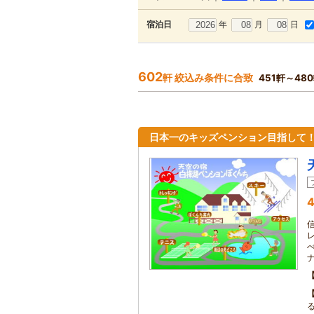
年
月
日
宿泊日
602
軒 絞込み条件に合致
451軒～48
日本一のキッズペンション目指して
4