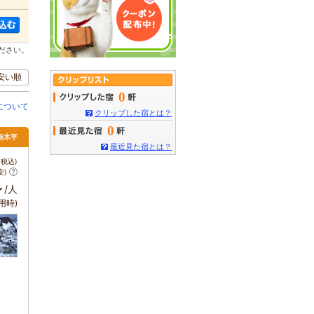
ださい。
安い順
0
について
クリップした宿とは？
0
姫木平
最近見た宿とは？
税込)
安)
～
/人
用時)