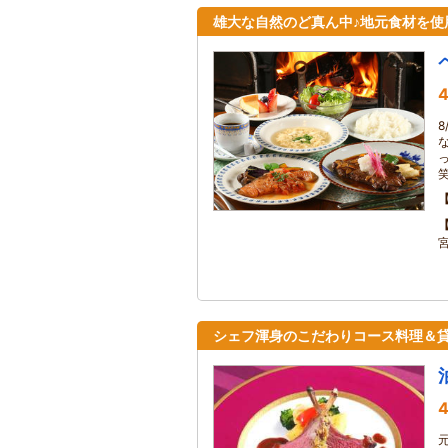
雄大な自然のど真ん中♪地元食材を使
4
8
シェフ渾身のこだわりコース料理＆貸
4