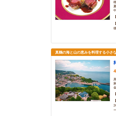
中
真鶴の海と山の恵みを料理する小さ
4