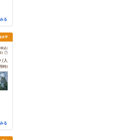
みる
姫木平
税込)
安)
～
/人
用時)
みる