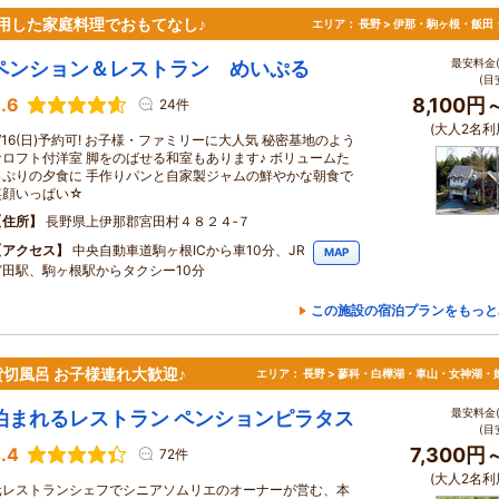
用した家庭料理でおもてなし♪
エリア：
長野 > 伊那・駒ヶ根・飯田
最安料金(
ペンション＆レストラン めいぷる
(目
.6
8,100円
24件
(大人2名利
/16(日)予約可! お子様・ファミリーに大人気 秘密基地のよう
なロフト付洋室 脚をのばせる和室もあります♪ ボリュームた
っぷりの夕食に 手作りパンと自家製ジャムの鮮やかな朝食で
笑顔いっぱい☆
住所
長野県上伊那郡宮田村４８２４‐７
アクセス
中央自動車道駒ヶ根ICから車10分、JR
MAP
宮田駅、駒ヶ根駅からタクシー10分
この施設の宿泊プランをもっと
切風呂 お子様連れ大歓迎♪
エリア：
長野 > 蓼科・白樺湖・車山・女神湖・
最安料金(
泊まれるレストラン ペンションピラタス
(目
.4
7,300円
72件
(大人2名利
元レストランシェフでシニアソムリエのオーナーが営む、本