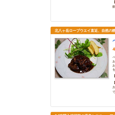
北八ヶ岳ロープウエイ直近、自然の
4