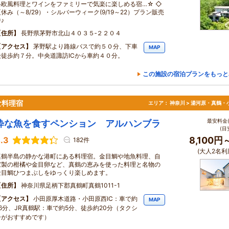
格欧風料理とワインをファミリーで気楽に楽しめる宿…☆ ◇
夏休み（～8/29）・シルバーウィーク(9/19～22）プラン販売
♪
住所
長野県茅野市北山４０３５‐２２０４
アクセス
茅野駅より路線バスで約５０分、下車
MAP
後徒歩約７分。中央道諏訪ICから車約４０分。
この施設の宿泊プランをもっと
な料理宿
エリア：
神奈川 > 湯河原・真鶴・
最安料金(
粋な魚を食すペンション アルハンブラ
(目
.3
8,100円
182件
(大人2名利
真鶴半島の静かな港町にある料理宿。金目鯛や地魚料理、自
家製の柑橘や金目卵など、真鶴の恵みを使った料理と名物の
金目鯛ひつまぶしをゆっくり楽しめます。
住所
神奈川県足柄下郡真鶴町真鶴1011-1
アクセス
小田原厚木道路・小田原西IC：車で約
MAP
26分、JR真鶴駅：車で約5分、徒歩約20分（タクシ
ーがおすすめです）