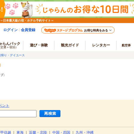
 ～日本最大級の宿・ホテル予約サイト～
ログイン
会員登録
お得な特典をみる
ゃらんパック
遊び・体験
観光ガイド
レンタカー
航空券
（交通＋宿泊）
日帰り・デイユース
ラブ
）
ベント
・甲信越
｜
東海
｜
近畿・北陸
｜
中国・四国
｜
九州・沖縄