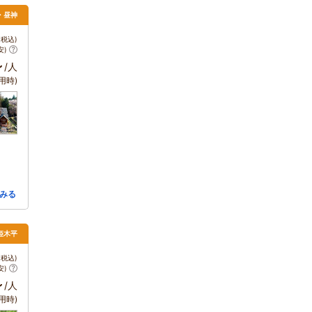
・昼神
税込)
安)
～
/人
用時)
みる
姫木平
税込)
安)
～
/人
用時)