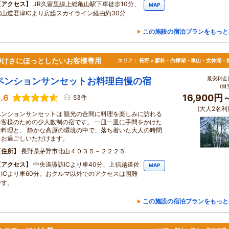
アクセス
JR久留里線上総亀山駅下車徒歩10分、
MAP
館山道君津ICより房総スカイライン経由約30分
この施設の宿泊プランをもっと
静けさにほっとしたいお客様専用
エリア：
長野 > 蓼科・白樺湖・車山・女神湖・
最安料金(
ペンションサンセットお料理自慢の宿
(目
.6
16,900円
53件
(大人2名利
ペンションサンセットは 観光の合間に料理を楽しみに訪れる
お客様のための少人数制の宿です。 一皿一皿に手間をかけた
お料理と、 静かな高原の環境の中で、落ち着いた大人の時間
をお過ごしいただけます。
住所
長野県茅野市北山４０３５－２２２５
アクセス
中央道諏訪ICより車40分、上信越道佐
MAP
久ICより車60分。おクルマ以外でのアクセスは困難
です。
この施設の宿泊プランをもっと