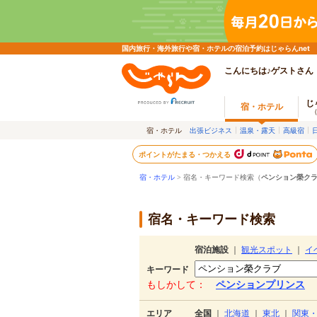
国内旅行・海外旅行や宿・ホテルの宿泊予約はじゃらんnet
こんにちは♪ゲストさん
じ
宿・ホテル
宿・ホテル
出張ビジネス
温泉・露天
高級宿
ポイントがたまる・つかえる
宿・ホテル
> 宿名・キーワード検索（
ペンション榮ク
宿名・キーワード検索
宿泊施設
｜
観光スポット
｜
イ
キーワード
もしかして：
ペンションプリンス
エリア
全国
｜
北海道
｜
東北
｜
関東