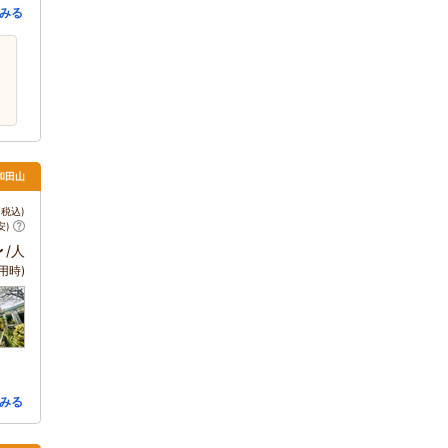
みる
和田山
税込)
安)
～
/人
用時)
みる