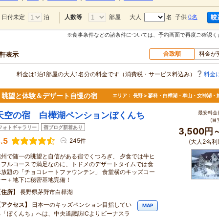
日付未定
泊
部屋
大人
名 子供
0名
人数等
※食事条件などの諸条件については、予約画面で再度ご確認く
合致順
料金が
0軒表示
料金は1泊1部屋の大人1名分の料金です（消費税・サービス料込み）
料金
！眺望と体験＆デザート自慢の宿
エリア：
長野 > 蓼科・白樺湖・車山・女神湖・
最安料金(
天空の宿 白樺湖ペンションぼくんち
(目
フォトギャラリー
宿ブログ新着あり
3,500円
.5
245件
(大人2名利
信州で随一の眺望と自信がある宿でくつろぎ、 夕食では牛ヒ
レフルコースで満足なのに、トドメのデザートタイムでは食
べ放題の「チョコレートファウンテン」 食堂横のキッズコー
ナー＋地下に秘密基地完備！
住所
長野県茅野市白樺湖
アクセス
日本一のキッズペンション目指してい
MAP
る「ぼくんち」へは、中央道諏訪ICよりビーナスラ