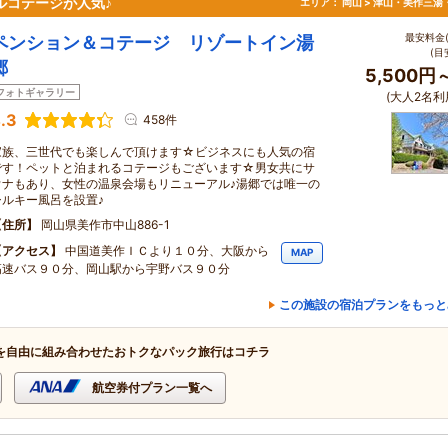
ルコテージが人気♪
エリア：
岡山 > 津山・美作三湯
最安料金(
ペンション＆コテージ リゾートイン湯
(目
郷
5,500円
フォトギャラリー
(大人2名利
.3
458件
家族、三世代でも楽しんで頂けます☆ビジネスにも人気の宿
です！ペットと泊まれるコテージもございます☆男女共にサ
ウナもあり、女性の温泉会場もリニューアル♪湯郷では唯一の
シルキー風呂を設置♪
住所
岡山県美作市中山886-1
アクセス
中国道美作ＩＣより１０分、大阪から
MAP
高速バス９０分、岡山駅から宇野バス９０分
この施設の宿泊プランをもっと
を自由に組み合わせたおトクなパック旅行はコチラ
航空券付プラン一覧へ