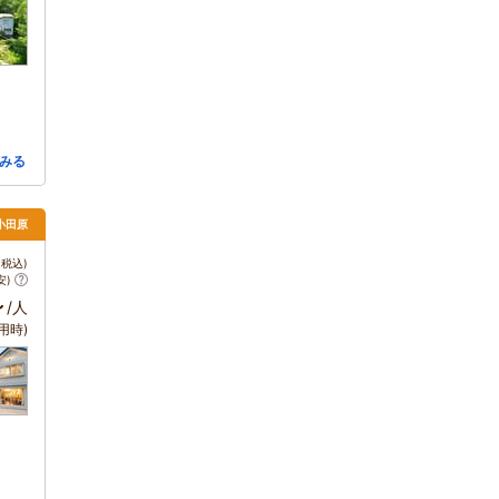
みる
小田原
税込)
安)
～
/人
用時)