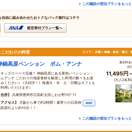
この施設の宿泊プランをもっと
を自由に組み合わせたおトクなパック旅行はコチラ
航空券付プラン一覧へ
たこだわりの料理
エリア：
兵庫 > 神鍋・鉢伏・養父・
最安料金(
神鍋高原ペンション ポム・アンナ
(目
11,495円
＊キッズスペース完備＊ 神鍋高原にある黄色いペンション・
ポムアンナ こだわりの地産食材を駆使した料理の数々をお楽
(大人2名利
しみください♪ 《大好評！》毎週火・水・土・日曜はカフェも
ご利用いただけます♪
住所
兵庫県豊岡市日高町太田しわが野157-11
アクセス
大阪から車で約2時間！最寄りの日高神
MAP
鍋高原ICより約10分！！
この施設の宿泊プランをもっと