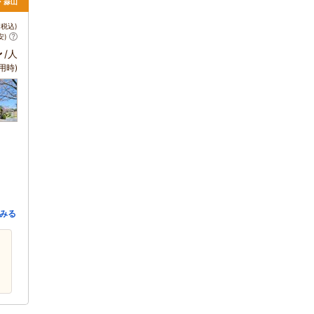
・蒜山
税込)
安)
～
/人
用時)
みる