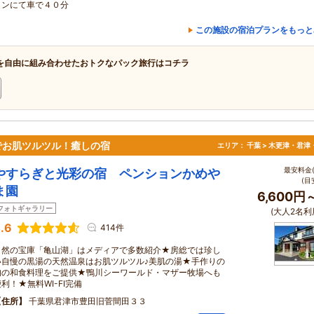
インにて車で４０分
この施設の宿泊プランをもっと
を自由に組み合わせたおトクなパック旅行はコチラ
でお肌ツルツル！癒しの宿
エリア：
千葉 > 木更津・君津
最安料金(
やすらぎと光彩の宿 ペンションかめや
(目
ま園
6,600円
フォトギャラリー
(大人2名利
.6
414件
自然の宝庫「亀山湖」はメディアで多数紹介★房総では珍し
い自慢の黒湯の天然温泉はお肌ツルツル♪美肌の湯★手作りの
旬の和食料理をご提供★鴨川シーワールド・マザー牧場へも
利！★無料WI-FI完備
住所
千葉県君津市豊田旧菅間田３３