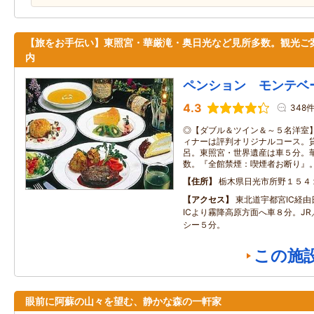
【旅をお手伝い】東照宮・華厳滝・奥日光など見所多数。観光ご
内
ペンション モンテベ
4.3
348
◎【ダブル＆ツイン＆～５名洋室
ィナーは評判オリジナルコース。
呂。東照宮・世界遺産は車５分。
数。『全館禁煙：喫煙者お断り』
住所
栃木県日光市所野１５４
アクセス
東北道宇都宮IC経
ICより霧降高原方面へ車８分。J
シー５分。
この施
眼前に阿蘇の山々を望む、静かな森の一軒家