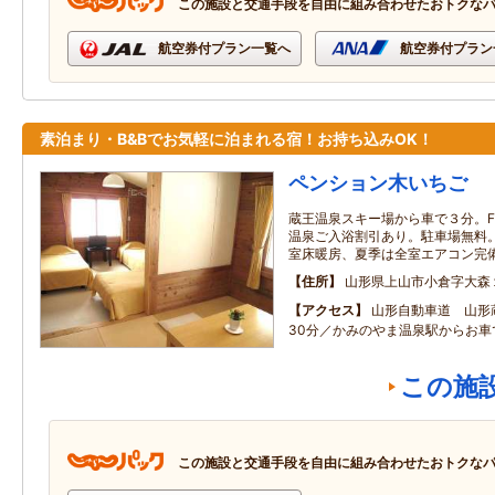
この施設と交通手段を自由に組み合わせたおトクな
航空券付プラン一覧へ
航空券付プラン
素泊まり・B&Bでお気軽に泊まれる宿！お持ち込みOK！
ペンション木いちご
蔵王温泉スキー場から車で３分。FOO
温泉ご入浴割引あり。駐車場無料。無
室床暖房、夏季は全室エアコン完
住所
山形県上山市小倉字大森
アクセス
山形自動車道 山形
30分／かみのやま温泉駅からお車
この施
この施設と交通手段を自由に組み合わせたおトクな