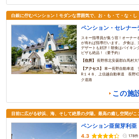
白銀に佇むペンション！モダンな雰囲気で、お・も・て・な・し
ペンション・セレナー
スキー指導員が集う宿！オーナーも
が有れば指導行います。 夕食は、
デザートも好評！朝食はバイキング
ピザも絶品！（要予約）
住所
長野県北安曇郡白馬村大
アクセス
車ー長野自動車道 安
R１４８、上信越自動車道 長野IC
ク道路
この施
目前に広がる砂浜、海、そして絶景の夕陽。最高の癒し空間がこ
ペンション亜留芽利亜
4.3
178件