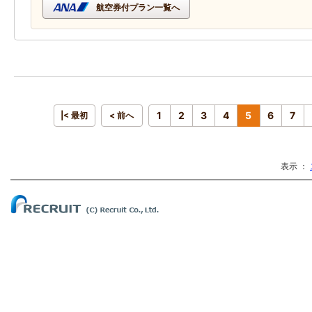
航空券付プラン一覧へ
1
2
3
4
5
6
7
|< 最初
< 前へ
表示 ：