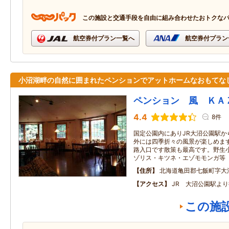
この施設と交通手段を自由に組み合わせたおトクな
航空券付プラン一覧へ
航空券付プラン
小沼湖畔の自然に囲まれたペンションでアットホームなおもてな
ペンション 風 ＫＡ
4.4
8件
国定公園内にありJR大沼公園駅か
外には四季折々の風景が楽しめま
路入口です散策も最高です。野生
ゾリス・キツネ・エゾモモンガ等
住所
北海道亀田郡七飯町字大
アクセス
JR 大沼公園駅よ
この施