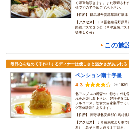
く即退館頂きます。また喫煙された
様ですので予めご了承下さい。
住所
群馬県吾妻郡草津町草津
アクセス
ＪＲ吾妻線長野原草
路線バスで２５分（草津温泉バス
徒歩１０分）
この施
毎日心を込めて手作りするディナーは優しさと温かさがあふれる
ペンション南十字星
4.3
152件
北アルプスの麓森の中静かに佇む
れをお楽しみ下さい、好評夕食に
フルコース、朝食の自家製手つく
グ等体験割引あります。
住所
長野県北安曇郡白馬村北
アクセス
ＪＲ白馬駅より車で
迎） みそら野大通り３丁目角、