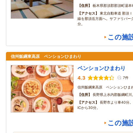
住所
栃木県那須郡那須町湯本6
アクセス
東北自動車道 那須
線を那須岳方面へ。サファリパー
分。
この施
信州飯綱東高原 ペンションひまわり
ペンションひまわり
4.3
7件
信州飯綱東高原 ペンションひま
住所
長野県上水内郡飯綱町川
アクセス
長野市より車40分
ICから30分。
この施