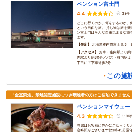
ペンション富士門
4.4
38件
どこに行くのか、何をするのか、
という自由な旅。 持ち物は旅を楽
ン富士門はそんな自由気ままな旅
ます。
住所
北海道稚内市富士見５丁
アクセス
お車・稚内駅より約
内駅より約30分／バス・稚内駅より
丁目にて下車徒歩2分
この施
「全室禁煙」禁煙認定施設につき喫煙者の方はご宿泊できません
ペンションマイウェー
4.3
1,196
当館はお客様に静かにごゆっくり
寝時間がございます(23時45分厳