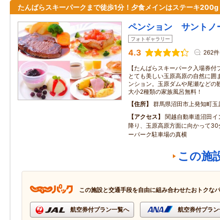
たんばらスキーパークまで徒歩1分！夕食メインはステーキ200g
ペンション サントノ
フォトギャラリー
4.3
262件
【たんばらスキーパーク入場券付
とても美しい玉原高原の自然に囲
ンション。玉原ダムや尾瀬などの観
大小2種類の家族風呂無料！
住所
群馬県沼田市上発知町玉
アクセス
関越自動車道沼田イ
降り、玉原高原方面に向かって30
ーパーク駐車場の真横
この施
この施設と交通手段を自由に組み合わせたおトクな
航空券付プラン一覧へ
航空券付プラン