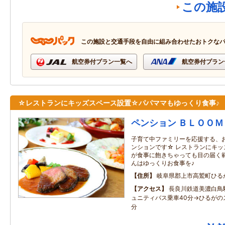
この施
この施設と交通手段を自由に組み合わせたおトクな
航空券付プラン一覧へ
航空券付プラン
☆レストランにキッズスペース設置☆パパママもゆっくり食事♪
ペンション ＢＬＯＯＭ
子育て中ファミリーを応援する、
ンションです☆ レストランにキッ
が食事に飽きちゃっても目の届く範
んはゆっくりお食事を♪
住所
岐阜県郡上市高鷲町ひる
アクセス
長良川鉄道美濃白鳥
ュニティバス乗車40分→ひるがの
分