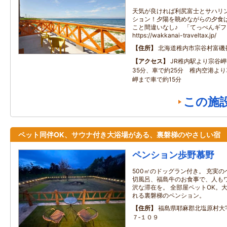
天気が良ければ利尻富士とサハリ
ション！夕陽を眺めながらの夕食
こと間違いなし♪ 「てっぺんギ
https://wakkanai-traveltax.jp/
住所
北海道稚内市宗谷村富磯
アクセス
JR稚内駅より宗谷
35分、車で約25分 稚内空港より
岬まで車で約15分
この施
ペット同伴OK、サウナ付き大浴場がある、裏磐梯のやさしい宿
ペンション歩野慕野
500㎡のドッグラン付き。 充実
切風呂、福島牛のお食事で、人も
沢な滞在を。 全部屋ペットOK。
れる裏磐梯のペンション。
住所
福島県耶麻郡北塩原村大
７‐１０９