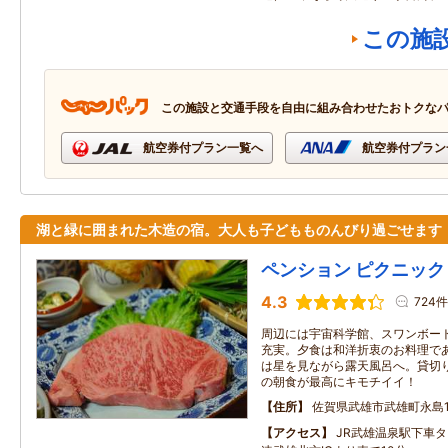
この施
この施設と交通手段を自由に組み合わせたおトクな
航空券付プラン一覧へ
航空券付プラン
湖と緑に囲まれた木造の宿。大人も子どもものんびり過ごせます
ペンション ピクニック
4.3
724件
周辺には宇宙科学館、スワンボー
充実。夕食は和洋折衷のお料理で
は星を見ながら露天風呂へ。貸切
の朝食が最高にキモチイイ！
住所
佐賀県武雄市武雄町永島1
アクセス
JR武雄温泉駅下車