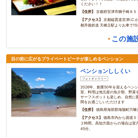
ください！！
住所
京都府宮津市獅子崎８５
アクセス
京都縦貫道宮津I.C.
都丹後鉄道 天橋立駅よりお車で15
この施
目の前に広がるプライベートビーチが楽しめるペンション
ペンションししくい
フォトギャラリー
2026年、創業50年を迎えるペ
室。料理は地元産の魚介類、野菜
サーフスポットも楽しめ、自然に
間をお過ごしいただけます
住所
徳島県海部郡海陽町宍喰浦
アクセス
徳島市内から国道５
２時間。高知方面からの場合は室
45分。