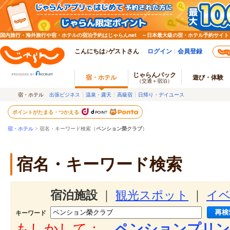
国内旅行・海外旅行や宿・ホテルの宿泊予約はじゃらんnet ～日本最大級の宿・ホテル予約サイト
こんにちは♪ゲストさん
ログイン
会員登録
じゃらんパック
宿・ホテル
遊び・体験
（交通＋宿泊）
宿・ホテル
出張ビジネス
温泉・露天
高級宿
日帰り・デイユース
ポイントがたまる・つかえる
宿・ホテル
> 宿名・キーワード検索（
ペンション榮クラブ
）
宿名・キーワード検索
宿泊施設
｜
観光スポット
｜
イ
キーワード
もしかして：
ペンションプリン