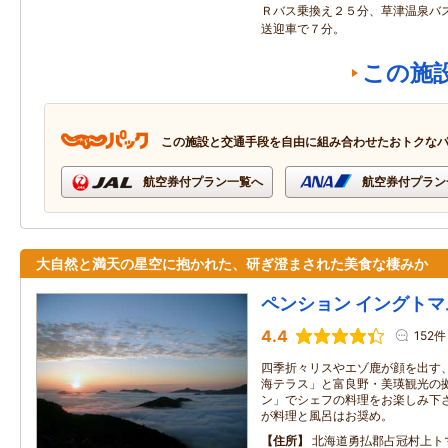
Ｒバス乗換え２５分、草津温泉バ
送迎車で７分。
この施
この施設と交通手段を自由に組み合わせたおトクな
航空券付プラン一覧へ
航空券付プラン
大自然と満天の星空に抱かれた、研ぎ澄まされた美食な棲みか
ペンション イングトマ
4.4
152件
四季折々リスやエゾ鹿が顔を出す、
海テラス」と富良野・美瑛観光の拠
ン」でシェフの料理をお楽しみ下さ
が料理と風呂はお奨め。
住所
北海道勇払郡占冠村上トマ