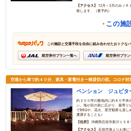
アクセス
12月～3月のみＪＲ
致します、（要予約）
この施
この施設と交通手段を自由に組み合わせたおトクな
航空券付プラン一覧へ
航空券付プラン
空港から車で約４０分、家具・家電付き一棟貸切の宿。コロナ対
ペンション ジュピタ
約３００坪の敷地内に約８０平米
ン。海が目の前に広がり、最寄り
でBBQや、花火、星空観察も楽し
遭遇することも♪
住所
沖縄県石垣市新川１５８
アクセス
石垣空港よりお車に