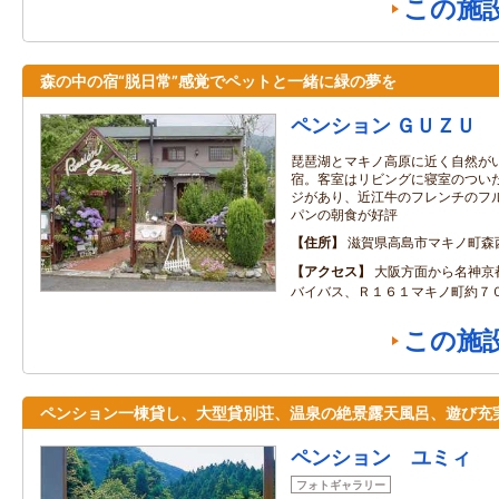
この施
森の中の宿“脱日常”感覚でペットと一緒に緑の夢を
ペンション ＧＵＺＵ
琵琶湖とマキノ高原に近く自然が
宿。客室はリビングに寝室のつい
ジがあり、近江牛のフレンチのフ
パンの朝食が好評
住所
滋賀県高島市マキノ町森
アクセス
大阪方面から名神京
バイバス、Ｒ１６１マキノ町約７
この施
ペンション一棟貸し、大型貸別荘、温泉の絶景露天風呂、遊び充
ペンション ユミィ
フォトギャラリー