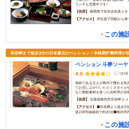
ランチも営業中です♪
住所
静岡県下田市吉佐美２８
アクセス
伊豆急下田駅から車
この施
宗谷岬まで徒歩3分の日本最北のペンション！本格囲炉裏料理が
ペンション 斗夢ソーヤ
4.0
131件
漁師である主人が稚内で獲れる魚
てお召し上がりいただくスタイル
など新鮮素材を使った浜料理が自慢
住所
北海道稚内市宗谷岬３‐
アクセス
■宗谷岬より徒歩3
道238号線経由で約20分■稚内市
この施