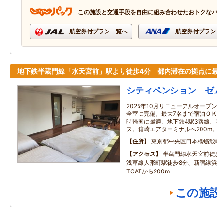
この施設と交通手段を自由に組み合わせたおトクな
航空券付プラン一覧へ
航空券付プラン
地下鉄半蔵門線「水天宮前」駅より徒歩4分 都内滞在の拠点に
シティペンション ゼ
2025年10月リニューアルオー
全室に完備。最大7名まで宿泊Ｏ
時帰国に最適。地下鉄4駅3路線
ス。箱崎エアターミナルへ200m
住所
東京都中央区日本橋蛎殻
アクセス
半蔵門線水天宮前徒
浅草線人形町駅徒歩8分、新宿線浜
TCATから200m
この施