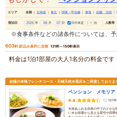
エリア
全国
｜
北海道
｜
東北
｜
関東・甲信越
｜
東海
｜
近畿・北陸
｜
年
月
日
日付未定
泊
宿泊日
人数等
※食事条件などの諸条件については、予
603
軒 絞込み条件に合致
121軒～150軒表示
料金は1泊1部屋の大人1名分の料金で
自慢の本格フレンチコース・天城天然水風呂をご用意しておりま
ペンション メモリア
4.4
107件
☆緑あふれる自然の中でのどかな
い☆お部屋から見える星空や四季
すらぐひとときをお過ごしくださ