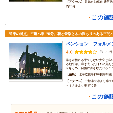
アクセス
磐越自動車道 猪苗代
約25分
この施
道東の拠点。空港へ車で5分。花と音楽と木の温もりのある空間
ペンション フォルメ
4.0
219件
誰もが憧れる果てしない大空と広
る地平線。過ぎ去った日々の足あ
時をとめ、自然に身をゆだねるこ
住所
北海道標津郡中標津町東
アクセス
中標津空港より車で
－ミナルより車で10分
この施