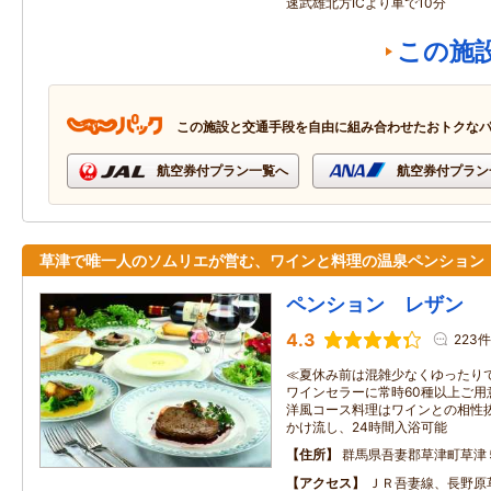
速武雄北方ICより車で10分
この施
この施設と交通手段を自由に組み合わせたおトクな
航空券付プラン一覧へ
航空券付プラン
草津で唯一人のソムリエが営む、ワインと料理の温泉ペンション
ペンション レザン
4.3
223件
≪夏休み前は混雑少なくゆったり
ワインセラーに常時60種以上ご用
洋風コース料理はワインとの相性
かけ流し、24時間入浴可能
住所
群馬県吾妻郡草津町草津
アクセス
ＪＲ吾妻線、長野原