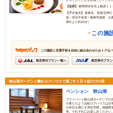
住所
静岡県伊豆市上船原１１
アクセス
新東名 長泉沼津I
道～伊豆中央道～修善寺道路 土肥
津ICより約45分）
この施
この施設と交通手段を自由に組み合わせたおトクな
航空券付プラン一覧へ
航空券付プラン
映山湖ガーデンと離れログハウスで過ごす１日４組だけの宿
ペンション 映山湖
プライベート映山湖ガーデンでの
の香ただよう北欧ログハウスは日
の休日を満たす滞在空間。地物野
等。それぞれにお楽しみください