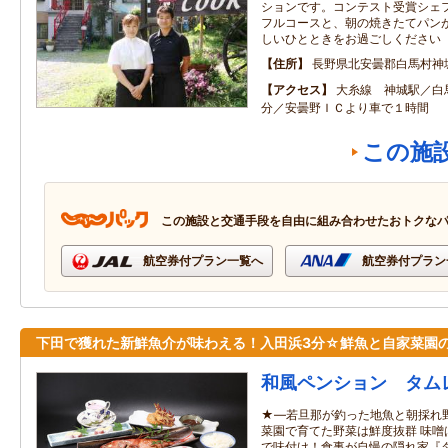
ションです。コンテスト受賞シェ
フルコースと、朝の焼きたてパン
しいひとときをお過ごしください
住所
長野県北安曇郡白馬村神
アクセス
大糸線 神城駅／白
分／安曇野ＩＣより車で１時間
この施
この施設と交通手段を自由に組み合わせたおトクな
航空券付プラン一覧へ
航空券付プラン
下田で獲れた新鮮魚介が味わえる！入田浜3分☆鮮魚と自家菜園
和風ペンション タム
★―若旦那が釣った地魚と朝採れ
菜園で育てた野菜は鮮度抜群 味噌
で味付け！食事が自慢の隠れ家『タ