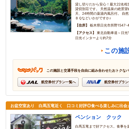
貸し切りだから安心！最大22名程
貸切別荘です。 天然温泉の絶景望
天、24時間の薬湯内風呂付。 自
ＢＱなどいかがですか♪
住所
栃木県日光市所野1547-4
アクセス
東北自動車道～日光
日光インターより約7分
この施
この施設と交通手段を自由に組み合わせたおトクな
航空券付プラン一覧へ
航空券付プラン
お盆空室あり 白馬五竜近く 口コミ好評◎食べる楽しみに出会
ペンション クック
白馬五竜まで好アクセス。食事を