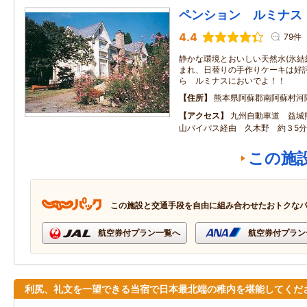
ペンション ルミナス
4.4
79件
静かな環境とおいしい天然水(氷
まれ、日替りの手作りケーキは好評
ら ルミナスにおいでよ！！
住所
熊本県阿蘇郡南阿蘇村河陰4
アクセス
九州自動車道 益城
山バイパス経由 久木野 約３5分
この施
この施設と交通手段を自由に組み合わせたおトクな
航空券付プラン一覧へ
航空券付プラン
利尻、礼文を一望できる当宿で日本最北端の稚内を堪能してくだ