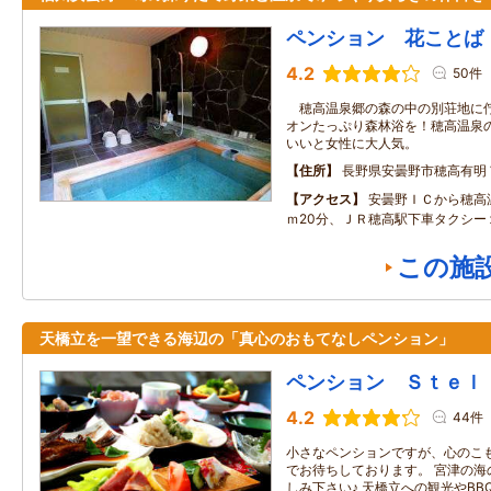
ペンション 花ことば
4.2
50件
穂高温泉郷の森の中の別荘地に佇
オンたっぷり森林浴を！穂高温泉
いいと女性に大人気。
住所
長野県安曇野市穂高有明
アクセス
安曇野ＩＣから穂高
ｍ20分、ＪＲ穂高駅下車タクシー
この施
天橋立を一望できる海辺の「真心のおもてなしペンション」
ペンション Ｓｔｅｌ
4.2
44件
小さなペンションですが、心のこ
でお待ちしております。 宮津の海
しみ下さい♪ 天橋立への観光やB