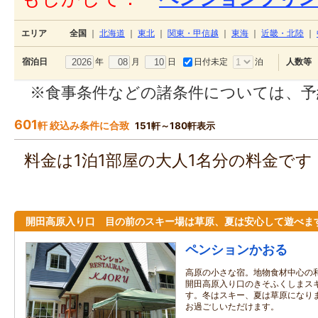
エリア
全国
｜
北海道
｜
東北
｜
関東・甲信越
｜
東海
｜
近畿・北陸
｜
年
月
日
日付未定
泊
宿泊日
人数等
※食事条件などの諸条件については、予
601
軒 絞込み条件に合致
151軒～180軒表示
料金は1泊1部屋の大人1名分の料金で
開田高原入り口 目の前のスキー場は草原、夏は安心して遊べま
ペンションかおる
高原の小さな宿。地物食材中心の
開田高原入り口のきそふくしまス
す。冬はスキー、夏は草原になり
お過ごしいただけます。