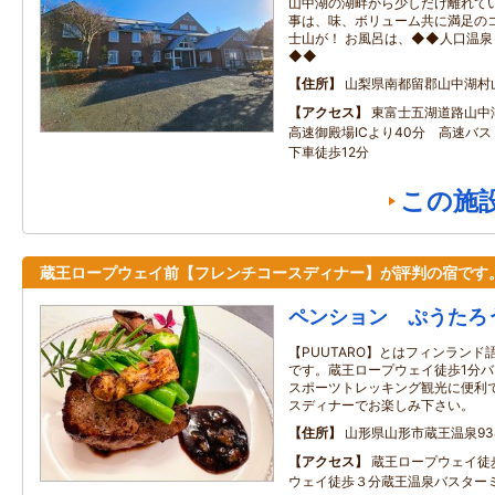
山中湖の湖畔から少しだけ離れてい
事は、味、ボリューム共に満足のコ
士山が！ お風呂は、◆◆人口温
◆◆
住所
山梨県南都留郡山中湖村
アクセス
東富士五湖道路山中湖
高速御殿場ICより40分 高速バ
下車徒歩12分
この施
蔵王ロープウェイ前【フレンチコースディナー】が評判の宿です
ペンション ぷうたろ
【PUUTARO】とはフィンラン
です。蔵王ロープウェイ徒歩1分バ
スポーツトレッキング観光に便利で
スディナーでお楽しみ下さい。
住所
山形県山形市蔵王温泉93
アクセス
蔵王ロープウェイ徒
ウェイ徒歩３分蔵王温泉バスター