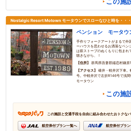
この施
Nostalgic Resort Motown モータウンでスローなひと時を・・
ペンション モータウ
手作りフォークアートがまるで外
ーハウスを思わせるお洒落なペン
は薪ストーブのぬくもりに包まれ
聴きながら、！
住所
群馬県吾妻郡嬬恋村鎌原15
アクセス
碓井・軽井沢下車。
号。中軽井沢で左折R146号で浅
モータウン
この施
この施設と交通手段を自由に組み合わせたおトクな
航空券付プラン一覧へ
航空券付プラン