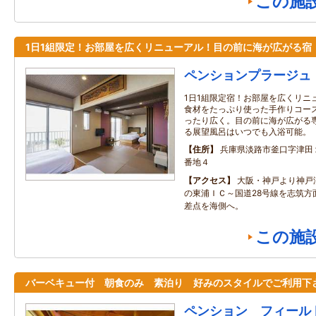
この施
1日1組限定！お部屋を広くリニューアル！目の前に海が広がる宿
ペンションプラージュ
1日1組限定宿！お部屋を広くリニ
食材をたっぷり使った手作りコー
ったり広く。目の前に海が広がる
る展望風呂はいつでも入浴可能。
住所
兵庫県淡路市釜口字津田
番地４
アクセス
大阪・神戸より神戸
の東浦ＩＣ～国道28号線を志筑方
差点を海側へ。
この施
バーベキュー付 朝食のみ 素泊り 好みのスタイルでご利用下
ペンション フィール