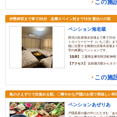
この施
伊勢神宮まで車で35分 志摩スペイン村まで12分 素泊りの宿
ペンション海老蔵
阿児の松原海水浴場まで車で10分
トロベリービーチ（いちご浜）まで
端に位置する御座白浜海水浴場まで
空の綺麗なペンションです。
住所
三重県志摩市阿児町神明
アクセス
近鉄鵜方駅からタク
この施
鳥のさえずりで目覚める朝。〇爽やかな戸隠のお宿で美味しい料
ペンションあぜりあ
戸隠高原の森の中にたたずむ「あ