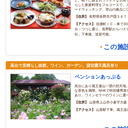
ど。樹々に囲まれウッディな空間
らした家庭料理をフルコースで。
ードウォッチング、登山の拠点に
住所
長野県長野市戸隠３６７
アクセス
信濃町ＩＣ－車で30
分－つつじ通り。長野駅からバスで
社」下車後、送迎可能。
この施
高台で見晴らし抜群。ワイン、ガーデン、貸切露天風呂有り
ペンションあっぷる
高台にあり蔵王連山一望の別天地
な景色を満喫。NHKで特別優秀賞
あり。ワインセラーのワインに選
住所
山形県上山市小倉字大森
アクセス
山形駅下車。蔵王温