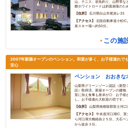
山、テニス、岩魚釣り、山野草な
郷ホワイトロードは斜面崩落のた
住所
石川県白山市尾添レ35
アクセス
北陸自動車道小松I
泉スキー場へ約50分。
この施
2007年新築オープンのペンション。和室が多く、お子様連れで
安心
ペンション おおきな
山梨県グリーンゾーン認証（新型
設）取得済。新築オープンの建物
室に加え食事も座卓が◎ お子様
し。お子様連れ大歓迎の宿です。
住所
山梨県南都留郡富士河口
アクセス
中央道河口湖IC、
ら河口湖大橋経由２５分。大石ペ
から徒歩３分。