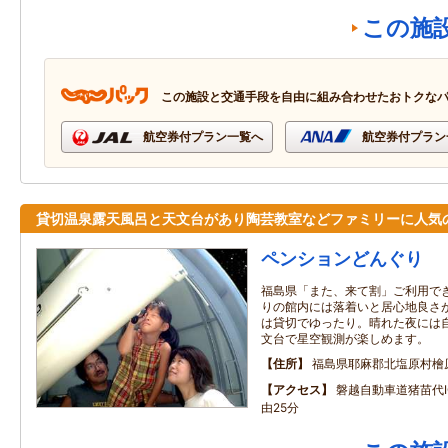
この施
この施設と交通手段を自由に組み合わせたおトクな
航空券付プラン一覧へ
航空券付プラン
貸切温泉露天風呂と天文台があり陶芸教室などファミリーに人気
ペンションどんぐり
福島県「また、来て割」ご利用でき
りの館内には落着いと居心地良さ
は貸切でゆったり。晴れた夜には自
文台で星空観測が楽しめます。
住所
福島県耶麻郡北塩原村檜
アクセス
磐越自動車道猪苗代I
由25分