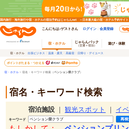
国内旅行・海外旅行や宿・ホテルの宿泊予約はじゃらんnet ～日本最大級の宿・ホテル予約サイト
こんにちは♪ゲストさん
ログイン
会員登録
じゃらんパック
宿・ホテル
遊び・体験
（交通＋宿泊）
宿・ホテル
出張ビジネス
温泉・露天
高級宿
日帰り・デイユース
ポイントがたまる・つかえる
宿・ホテル
> 宿名・キーワード検索（
ペンション榮クラブ
）
宿名・キーワード検索
宿泊施設
｜
観光スポット
｜
イ
キーワード
もしかして：
ペンションプリン