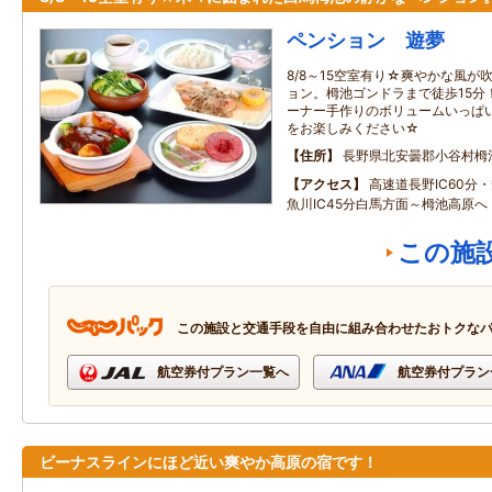
ペンション 遊夢
8/8～15空室有り☆爽やかな風
ョン。栂池ゴンドラまで徒歩15分
ーナー手作りのボリュームいっぱ
をお楽しみください☆
住所
長野県北安曇郡小谷村栂
アクセス
高速道長野IC60分・
魚川IC45分白馬方面～栂池高原へ
この施
この施設と交通手段を自由に組み合わせたおトクな
航空券付プラン一覧へ
航空券付プラン
ビーナスラインにほど近い爽やか高原の宿です！