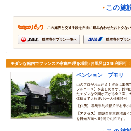
この施
この施設と交通手段を自由に組み合わせたおトクな
航空券付プラン一覧へ
航空券付プラン
モダンな館内でフランスの家庭料理を堪能♪お風呂は24h利用可！
ペンション プモリ
山のプロがお出迎え！夕食は出来
フルコース】を楽しめます。館内
たモダンな空間が広がる全７室。
体様まで大歓迎♪お一人様相談可
住所
群馬県利根郡片品村東小
アクセス
関越自動車道沼田イン
を日光方面へ1時間で丸沼です。