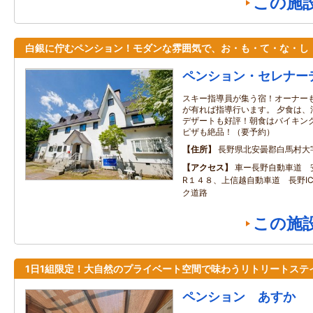
この施
白銀に佇むペンション！モダンな雰囲気で、お・も・て・な・し
ペンション・セレナー
スキー指導員が集う宿！オーナーも
が有れば指導行います。 夕食は、
デザートも好評！朝食はバイキング
ピザも絶品！（要予約）
住所
長野県北安曇郡白馬村大
アクセス
車ー長野自動車道 安
R１４８、上信越自動車道 長野IC
ク道路
この施
1日1組限定！大自然のプライベート空間で味わうリトリートステ
ペンション あすか