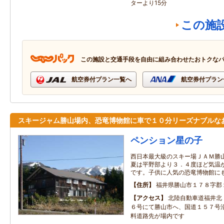
ターより15分
この施
この施設と交通手段を自由に組み合わせたおトクな
航空券付プラン一覧へ
航空券付プラン
スキージャム勝山場内、恐竜博物館に車で１０分リーズナブルな
ペンション星の子
西日本最大級のスキー場ＪＡＭ勝
夏は平野部より３．４度ほど気温
です。子供に人気の恐竜博物館に
住所
福井県勝山市１７８字郡
アクセス
北陸自動車道福井北
６号にて勝山市へ、国道１５７号
料道路先が場内です