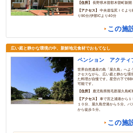
住所
長野県木曽郡木曽町新開
アクセス
中央道塩尻ＩＣより約
り90分/伊那ICより40分
この施
広い庭と静かな環境の中、新鮮地元食材でおもてなし
ペンション アクティ
世界自然遺産の島「屋久島」へよう
クセスながら、広い庭と静かな環境
た料理が自慢です。星空の下でBB
可能です。
住所
鹿児島県熊毛郡屋久島町
アクセス
車で宮之浦港から１
１０分、屋久島空港から５分。バ
から徒歩５分。
この施