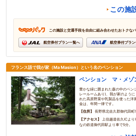
この施
この施設と交通手段を自由に組み合わせたおトクな
航空券付プラン一覧へ
航空券付プラン
フランス語で我が家（Ma Masion）という名のペンション
ペンション マ・メゾ
豊かな緑に囲まれた森の中のペン
レールームあり)、我が家のよう
れた高原野菜や乳製品を使った洋
金は、年間一律です。
住所
長野県北佐久郡御代田町
アクセス
上信越道佐久ICよ
なの鉄道御代田駅より車で5分。