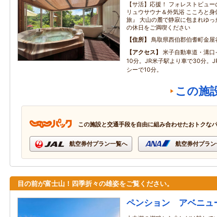
【サ活】応援！ フォレストビュー
リュウサウナ＆外気浴 こころと身
旅』 大山の麓で静寂に包まれゆっ
の休日をご満喫ください
住所
鳥取県西伯郡伯耆町金屋
アクセス
米子自動車道・溝口
10分。JR米子駅より車で30分。
シーで10分。
この施
この施設と交通手段を自由に組み合わせたおトクな
航空券付プラン一覧へ
航空券付プラン
目の前が富士山！四季折々の雄姿をご覧ください。
ペンション アベニュ