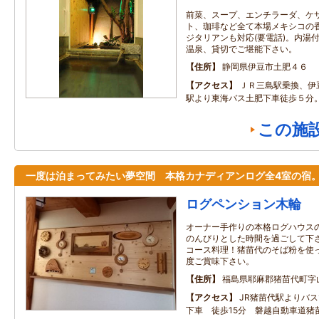
前菜、スープ、エンチラーダ、ケ
ト、珈琲など全て本場メキシコの
ジタリアンも対応(要電話)。内湯
温泉、貸切でご堪能下さい。
住所
静岡県伊豆市土肥４６
アクセス
ＪＲ三島駅乗換、伊
駅より東海バス土肥下車徒歩５分
この施
一度は泊まってみたい夢空間 本格カナディアンログ全4室の宿
ログペンション木輪
オーナー手作りの本格ログハウス
のんびりとした時間を過ごして下さ
コース料理！猪苗代のそば粉を使っ
度ご賞味下さい。
住所
福島県耶麻郡猪苗代町字山神
アクセス
JR猪苗代駅よりバス
下車 徒歩15分 磐越自動車道猪