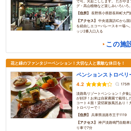
で可。火起こしします。 たかやま
グ・高山植物など楽しみいろいろ
住所
長野県小県郡長和町大門
アクセス
中央道諏訪ICから国
を経由しエコーバレースキー場へ
ッジ2番入口入る
この施
花と緑のファンタジーペンション！大切な人と素敵な休日を！
ペンションストロベリ
4.2
175件
淡路島リゾートペンション！夕食
が好評！お米は自家農園で栽培し
コート４面！貸切家族風呂あり！
トロベリーで！
住所
兵庫県淡路市王子1119
アクセス
神戸淡路鳴門自動車道
り車で7分