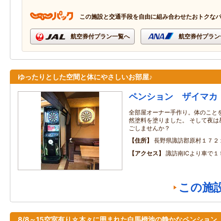
この施設と交通手段を自由に組み合わせたおトクな
航空券付プラン一覧へ
航空券付プラン
ゆったりとした空間と体にやさしいお部屋♪
ペンション ザイマカ
全部屋オーナー手作り。体のこと
然塗料を塗りました。 そして夜は
ごしませんか？
住所
長野県諏訪郡原村１７２
アクセス
諏訪南ICより車で１
この施
8/8～15空室有り☆木々に囲まれた白馬栂池の静かなペンション