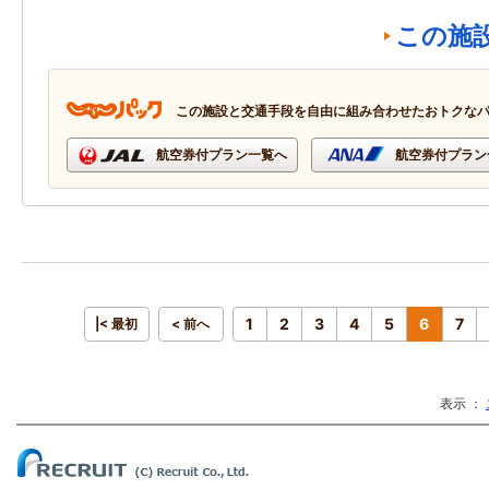
この施
この施設と交通手段を自由に組み合わせたおトクな
航空券付プラン一覧へ
航空券付プラン
1
2
3
4
5
6
7
|< 最初
< 前へ
表示 ：