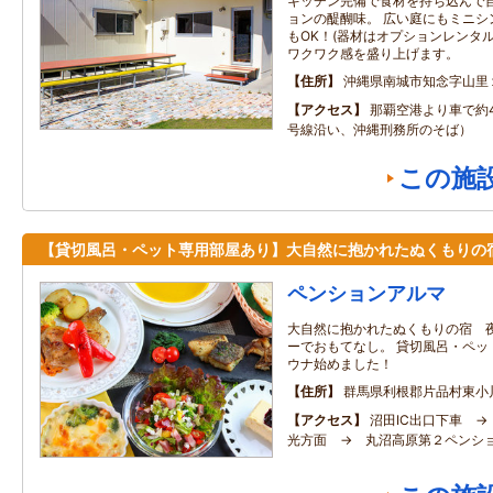
キッチン完備で食材を持ち込んで
ョンの醍醐味。 広い庭にもミニシ
もOK！(器材はオプションレンタ
ワクワク感を盛り上げます。
住所
沖縄県南城市知念字山里
アクセス
那覇空港より車で約4
号線沿い、沖縄刑務所のそば）
この施
【貸切風呂・ペット専用部屋あり】大自然に抱かれたぬくもりの
ペンションアルマ
大自然に抱かれたぬくもりの宿 
ーでおもてなし。 貸切風呂・ペ
ウナ始めました！
住所
群馬県利根郡片品村東小川4
アクセス
沼田IC出口下車 →
光方面 → 丸沼高原第２ペンシ