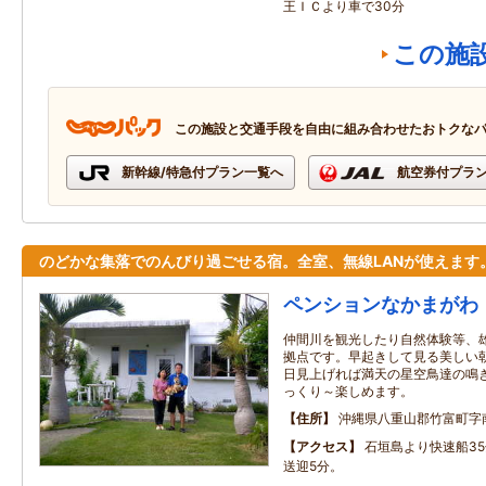
王ＩＣより車で30分
この施
この施設と交通手段を自由に組み合わせたおトクな
新幹線/特急付プラン一覧へ
航空券付プラ
のどかな集落でのんびり過ごせる宿。全室、無線LANが使えます
ペンションなかまがわ
仲間川を観光したり自然体験等、
拠点です。早起きして見る美しい
日見上げれば満天の星空鳥達の鳴
っくり～楽しめます。
住所
沖縄県八重山郡竹富町字
アクセス
石垣島より快速船3
送迎5分。