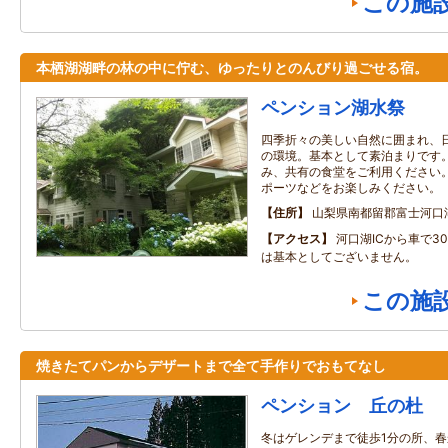
この施
本栖湖湖畔の林の中に佇む、ゆったりとのんびり過ごせる宿。
ペンション湖水祭
四季折々の美しい自然に囲まれ、
の環境。基本として素泊まりです
み、共有の食堂をご利用ください
ポーツなどをお楽しみください。
住所
山梨県南都留郡富士河口
アクセス
河口湖ICから車で3
は基本としてございません。
この施
焼きたてパンからデザートまで全て手作りでおもてなし
ペンション 丘の杜
冬はゲレンデまで徒歩1分の所、