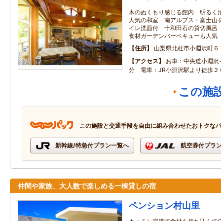
木のぬくもり感じる館内 明るく
人気の和室 南アルプス・富士山
イレ洗面付 十和田石の貸切風呂
食材ガーデンバーベキューも人気
住所
山梨県北杜市小淵沢町６
アクセス
お車：中央道小淵沢
分 電車：JR小淵沢駅より徒歩２
この施
この施設と交通手段を自由に組み合わせたおトクな
新幹線/特急付プラン一覧へ
航空券付プラ
仲間や家族、大人数で楽しめる一棟貸しの宿
ペンション村山里