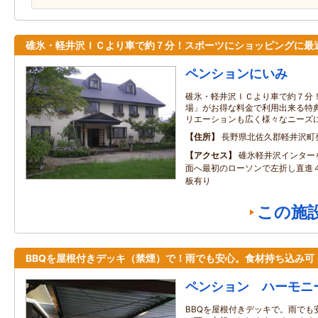
碓氷・軽井沢ＩＣより車で約７分！スポーツにショッピングに最
ペンションにいみ
碓氷・軽井沢ＩＣより車で約７分
場」がお得な料金で利用出来る特
リエーションも広く様々なニーズ
住所
長野県北佐久郡軽井沢町発
アクセス
碓氷軽井沢インター
面へ最初のローソンで左折し直進
板有り
この施
BBQを屋根付きデッキ（禁煙）で！雨でも安心。食材持ち込み可
ペンション ハーモニ
BBQを屋根付きデッキで。雨でも