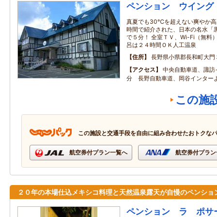
ペンション ウイング
真夏でも30℃を超えない爽やか高
時間で紹介された、日本の名水「
で５分！ 全室ＴＶ、Wi-Fi（無
呂は２４時間ＯＫ人工温泉
住所
長野県小県郡長和町大門
アクセス
中央自動車道、諏訪
分 長野自動車道、岡谷インター
この施
この施設と交通手段を自由に組み合わせたおトクな
航空券付プラン一覧へ
航空券付プラン
２０年の本場仕込メキシコ料理と天然温泉露天が自慢のペンショ
ペンション ラ ポサ