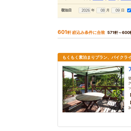
年
月
日
宿泊日
601
軒 絞込み条件に合致
571軒～60
もくもく素泊まりプラン、バイクラ
3