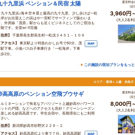
最安料金(
九十九里浜 ペンション＆民宿 太陽
(目
3,960円
☆九十九里浜♪海☆空☆星と最高の九十九里、少し歩けば一松
海岸がお出迎えこの浜はや一宮町でサーフィンで賑わいま
(大人2名利
す。外房線「茂原」駅からも近くビジネスとしてのご宿泊も
能です。全室wi-fi完備
住所
千葉県長生郡長生村一松戊３４５１－１０９
アクセス
東京駅より特急わかしお号で60分、茂
MAP
原駅下車。小湊バス白子車庫行き「一松海岸」下車
徒歩2分。
この施設の宿泊プランをもっと
！
エリア：
新潟 > 上越・糸魚川
最安料金(
妙高高原のペンション空飛ブウサギ
(目
8,000円
イルミネーションで有名なアパリゾート上越妙高やパワース
ポットの戸隠、などへのアクセスも良好！グリーンシーズン
(大人2名利
も楽しめる妙高高原です。学生合宿や、長期滞在にもご利用
下さい。
住所
新潟県妙高市杉野沢２２９－２
アクセス
妙高高原ICより車で７分。妙高高原駅
MAP