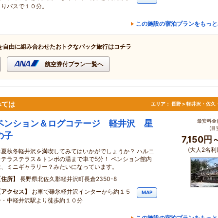
よりバスで１０分。
この施設の宿泊プランをもっと
を自由に組み合わせたおトクなパック旅行はコチラ
航空券付プラン一覧へ
みては
エリア：
長野 > 軽井沢・佐久
最安料金(
ペンション＆ログコテージ 軽井沢 星
(目
の子
7,150円
(大人2名利
春夏秋冬軽井沢を満喫してみてはいかがでしょうか？ ハルニ
レテラステラス＆トンボの湯まで車で5分！ ペンション館内
は、ミニギャラリー？みたいになっています。
住所
長野県北佐久郡軽井沢町長倉2350-8
アクセス
お車で碓氷軽井沢インターから約１５
MAP
分・中軽井沢駅より徒歩約１０分
この施設の宿泊プランをもっと