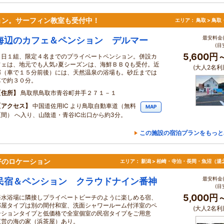
ョン。サーフィン教室も受付中！
エリア：
鳥取 > 鳥
最安料金(
海辺のカフェ＆ペンション デルマー
(目
5,600円
１日１組、限定４名までのプライベートペンション。併設カ
フェは、地元でも人気♪夏シーズンは、海鮮ＢＢＱも受付。近
(大人2名利
郊（車で１５分前後）には、天然温泉の浴場も。砂丘までは
車で約３０分。
住所
鳥取県鳥取市青谷町井手２７１－１
アクセス
中国道佐用IC より鳥取自動車道（無料
MAP
区間） へ入り、山陰道・青谷IC出口から約3分。
この施設の宿泊プランをもっと
好のロケーション
エリア：
新潟 > 柏崎・寺泊・長岡・魚沼（湯
最安料金(
民宿＆ペンション クラウドナイン番神
(目
5,000円
海水浴場に隣接しプライベートビーチのように楽しめる宿、
部屋タイプは別の間付和室、洗面シャワールーム付洋室のペ
(大人2名利
ンションタイプと低価格で全室個室の民宿タイプをご用意
直営の海の家（浜茶屋）あり。