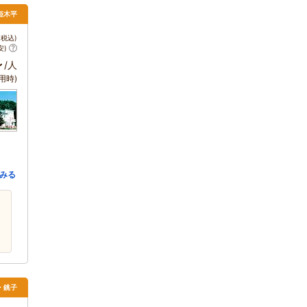
姫木平
税込)
安)
～
/人
用時)
みる
・銚子