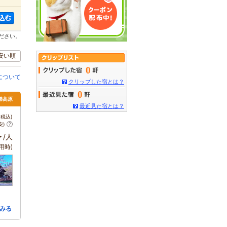
ださい。
安い順
0
について
クリップした宿とは？
0
梯高原
最近見た宿とは？
税込)
安)
～
/人
用時)
みる