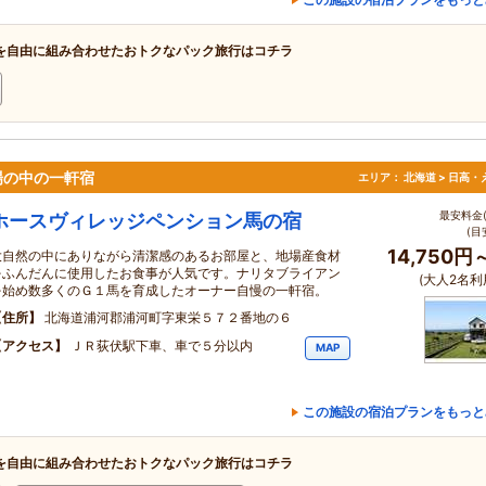
を自由に組み合わせたおトクなパック旅行はコチラ
場の中の一軒宿
エリア：
北海道 > 日高・
最安料金(
ホースヴィレッジペンション馬の宿
(目
14,750円
大自然の中にありながら清潔感のあるお部屋と、地場産食材
をふんだんに使用したお食事が人気です。ナリタブライアン
(大人2名利
を始め数多くのＧ１馬を育成したオーナー自慢の一軒宿。
住所
北海道浦河郡浦河町字東栄５７２番地の６
アクセス
ＪＲ荻伏駅下車、車で５分以内
MAP
この施設の宿泊プランをもっと
を自由に組み合わせたおトクなパック旅行はコチラ