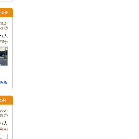
取・岩美
税込)
安)
～
/人
用時)
みる
之谷）
税込)
安)
～
/人
用時)