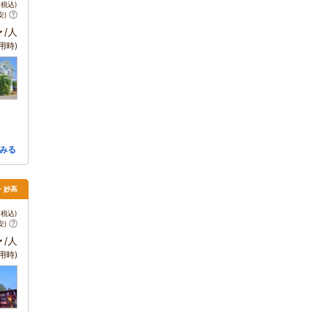
税込)
安)
～
/人
用時)
みる
・妙高
税込)
安)
～
/人
用時)