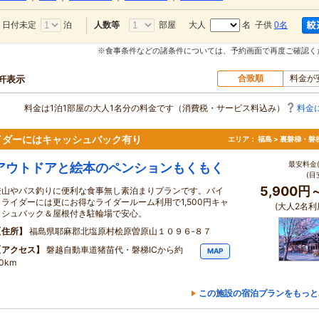
日付未定
泊
部屋
大人
名 子供
0名
人数等
※食事条件などの諸条件については、予約画面で再度ご確認く
合致順
料金が
0軒表示
料金は1泊1部屋の大人1名分の料金です（消費税・サービス料込み）
料金
イダーにはキャッシュバック有り
エリア：
福島 > 裏磐梯・磐
最安料金(
アウトドアと絵本のペンションもくもく
(目
5,900円
登山やバス釣りに便利な食事無し素泊まりプランです。バイ
クライダーには更にお得なライダールーム利用で1,500円キャ
(大人2名利
ッシュバック＆屋根付き駐輪場で安心。
住所
福島県耶麻郡北塩原村桧原曽原山１０９６‐８７
アクセス
磐越自動車道猪苗代・磐梯ICから約
MAP
0km
この施設の宿泊プランをもっと