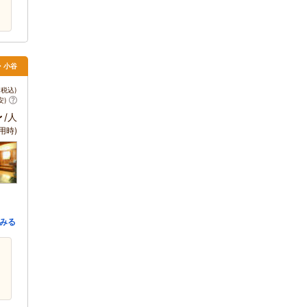
馬・小谷
税込)
安)
～
/人
用時)
みる