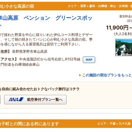
和む小さな高原の宿
エリア：
長野 > 蓼科・白樺湖・車山・女神湖・
最安料金(
車山高原 ペンション グリーンスポッ
(目
ト
11,900円
(大人2名利
畑で採れた野菜を中心に採りいれた伊仏コース料理とデザー
ト、そして朝の焼きたてパンに心が和む小さな高原の宿。季
節を感じながら入る展望風呂は貸切でご利用下さい。
住所
長野県茅野市車山高原
アクセス
中央道諏訪ICから信号右折しR152号線
MAP
大門街道を白樺湖経由車山
この施設の宿泊プランをもっと
を自由に組み合わせたおトクなパック旅行はコチラ
航空券付プラン一覧へ
白子町との間にある村にあります
エリア：
千葉 > 九十九里