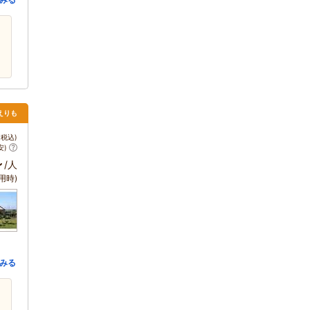
えりも
税込)
安)
～
/人
用時)
みる