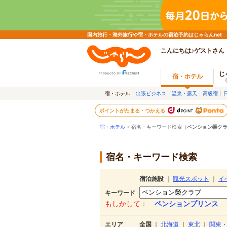
国内旅行・海外旅行や宿・ホテルの宿泊予約はじゃらんnet
こんにちは♪ゲストさん
じ
宿・ホテル
宿・ホテル
出張ビジネス
温泉・露天
高級宿
ポイントがたまる・つかえる
宿・ホテル
> 宿名・キーワード検索（
ペンション榮ク
宿名・キーワード検索
宿泊施設
｜
観光スポット
｜
イ
キーワード
もしかして：
ペンションプリンス
エリア
全国
｜
北海道
｜
東北
｜
関東