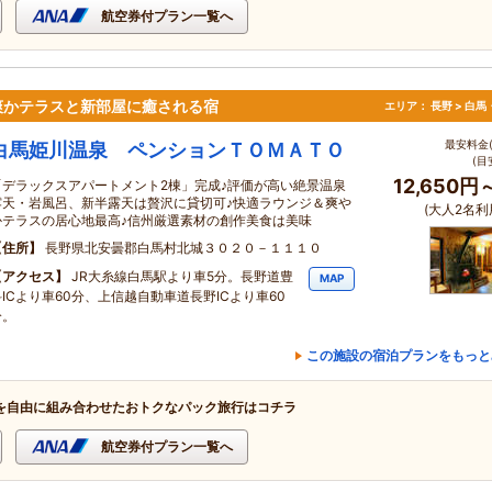
航空券付プラン一覧へ
爽かテラスと新部屋に癒される宿
エリア：
長野 > 白
最安料金(
白馬姫川温泉 ペンションＴＯＭＡＴＯ
(目
12,650円
「デラックスアパートメント2棟」完成♪評価が高い絶景温泉
露天・岩風呂、新半露天は贅沢に貸切可♪快適ラウンジ＆爽や
(大人2名利
かテラスの居心地最高♪信州厳選素材の創作美食は美味
住所
長野県北安曇郡白馬村北城３０２０－１１１０
アクセス
JR大糸線白馬駅より車5分。長野道豊
MAP
科ICより車60分、上信越自動車道長野ICより車60
分。
この施設の宿泊プランをもっと
を自由に組み合わせたおトクなパック旅行はコチラ
航空券付プラン一覧へ