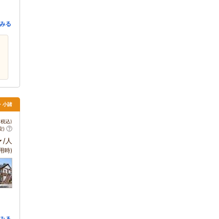
みる
・小諸
税込)
安)
～
/人
用時)
みる