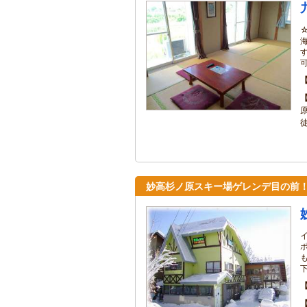
可
妙高杉ノ原スキー場ゲレンデ目の前