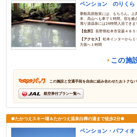
ペンション のりくら
乗鞍高原散策には、もちろん。上
本、高山へも車で１時間。宿を拠
濁り湯温泉には24時間入浴できま
住所
長野県松本市安曇４８５
アクセス
松本インターから１
方面へ１時間
この施
この施設と交通手段を自由に組み合わせたおトクな
航空券付プラン一覧へ
●たかつえスキー場＆たかつえ温泉白樺の湯まで徒歩2分●
ペンション・パフィオ