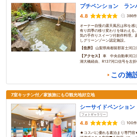
プチペンション ラン
4.8
386件
オーナー自慢の露天風呂は和を感
有り四季の移り変わりを味わえる
気の手作りスイーツ付創作料理。露
しグリーンゾーン認定施設。
住所
山梨県南都留郡富士河口
アクセス
車 中央自動車河口湖
湖大橋経由、R137河口信号を左折
この施
7室キッチン付／家族旅にも◎観光地好立地
シーサイドペンション
フォトギャラリー
4.8
100件
★コスパに優れる素泊まり専門宿