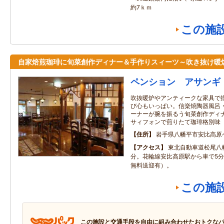
約7ｋｍ
この施
自家焙煎珈琲に旬菜創作ディナー＆手作りスィーツ～吹き抜け暖
ペンション アサンギ
吹抜暖炉やアンティークな家具で
び心もいっぱい。信楽焼陶器風呂
ーナーが腕を振るう旬菜創作ディ
サィフォンで煎りたて珈琲格別味
住所
岩手県八幡平市安比高原
アクセス
東北自動車道松尾八幡
分。花輪線安比高原駅から車で5
無料送迎有）。
この施
この施設と交通手段を自由に組み合わせたおトクな