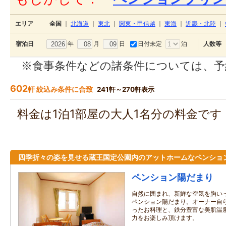
エリア
全国
｜
北海道
｜
東北
｜
関東・甲信越
｜
東海
｜
近畿・北陸
｜
年
月
日
日付未定
泊
宿泊日
人数等
※食事条件などの諸条件については、予
602
軒 絞込み条件に合致
241軒～270軒表示
料金は1泊1部屋の大人1名分の料金で
四季折々の姿を見せる蔵王国定公園内のアットホームなペンショ
ペンション陽だまり
自然に囲まれ、新鮮な空気を胸い
ペンション陽だまり。オーナー自
ったお料理と、鉄分豊富な美肌温
力をお楽しみ頂けます。