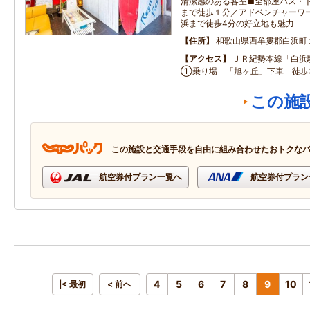
清潔感のある客室■全部屋バス・
まで徒歩１分／アドベンチャーワ
浜まで徒歩4分の好立地も魅力
住所
和歌山県西牟婁郡白浜町
アクセス
ＪＲ紀勢本線「白浜
①乗り場 「旭ヶ丘」下車 徒歩
この施
この施設と交通手段を自由に組み合わせたおトクな
航空券付プラン一覧へ
航空券付プラン
4
5
6
7
8
9
10
|< 最初
< 前へ