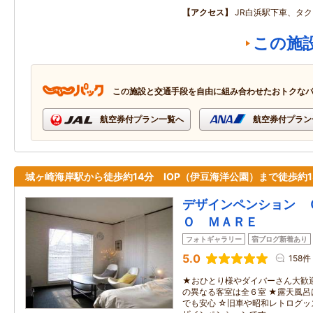
アクセス
JR白浜駅下車、タ
この施
この施設と交通手段を自由に組み合わせたおトクな
航空券付プラン一覧へ
航空券付プラン
城ヶ崎海岸駅から徒歩約14分 IOP（伊豆海洋公園）まで徒歩約1
デザインペンション 
Ｏ ＭＡＲＥ
フォトギャラリー
宿ブログ新着あり
5.0
158件
★おひとり様やダイバーさん大歓
の異なる客室は全６室 ★露天風
でも安心 ☆旧車や昭和レトログ