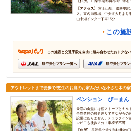
住所
山梨県南都留郡山中湖村
アクセス
富士山駅、御殿場駅
ス。東名御殿場、中央道大月より
山中湖インター下車15分
この施
この施設と交通手段を自由に組み合わせたおトクな
航空券付プラン一覧へ
航空券付プラン
アウトレットまで徒歩で!芝生のお庭のお家みたいな小さな木の宿
ペンション ぴーまん
天窓の食堂には薪ストーブとキル
全館禁煙の校倉造りで昔ながらの
設備はありません。チェックイン
ンビ二も徒歩２分！車椅子不可
住所
長野県北佐久郡軽井沢町