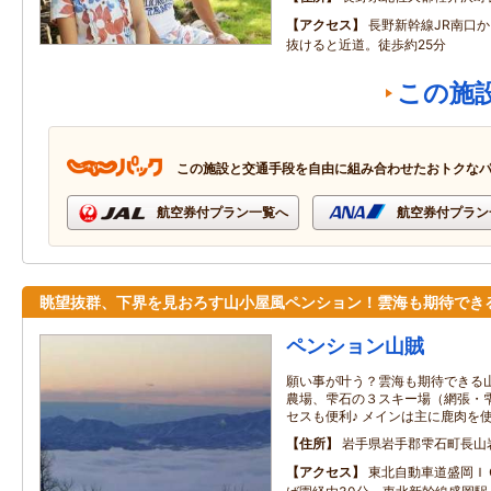
アクセス
長野新幹線JR南口
抜けると近道。徒歩約25分
この施
この施設と交通手段を自由に組み合わせたおトクな
航空券付プラン一覧へ
航空券付プラン
眺望抜群、下界を見おろす山小屋風ペンション！雲海も期待でき
ペンション山賊
願い事が叶う？雲海も期待できる山
農場、雫石の３スキー場（網張・
セスも便利♪ メインは主に鹿肉を
住所
岩手県岩手郡雫石町長山
アクセス
東北自動車道盛岡Ｉ