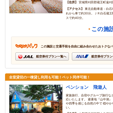
住所
宮城県刈田郡蔵王町遠刈
アクセス
東北自動車道：白石I
れから車で約30分。ＪＲ白石蔵王
スで約40分。
この施
この施設と交通手段を自由に組み合わせたおトクな
航空券付プラン一覧へ
航空券付プラン
全室貸切の一棟貸し利用も可能！ペット同伴可能！
ペンション 飛遊人
家族旅行、合宿やグループ旅行な
応いたします。 避暑地『山中湖』
や四季を感じる自然の中で 穏やか
い。