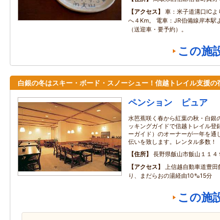
アクセス
車：米子道溝口IC
へ４Km。 電車：JR伯備線岸本駅
（送迎車・要予約）。
この施
白銀の冬はスキー・ボード・スノーシュー！信越トレイル支援の
ペンション ピュア
水芭蕉咲く春から紅葉の秋・白銀
ッキングガイドで信越トレイル登
ーガイド）のオーナーが一年を通
伝いを致します。レンタル多数！
住所
長野県飯山市飯山１１４
アクセス
上信越自動車道豊田
り、まだらおの湯経由10㌔15分
この施