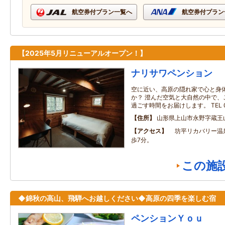
航空券付プラン一覧へ
航空券付プラン
【2025年5月リニューアルオープン！】
ナリサワペンション
空に近い、高原の隠れ家で心と身
か？ 澄んだ空気と大自然の中で、
過ごす時間をお届けします。 TEL 02
住所
山形県上山市永野字蔵王
アクセス
坊平リカバリー温
歩7分。
この施
◆錦秋の高山、飛騨へお越しください◆高原の四季を楽しむ宿
ペンションＹｏｕ