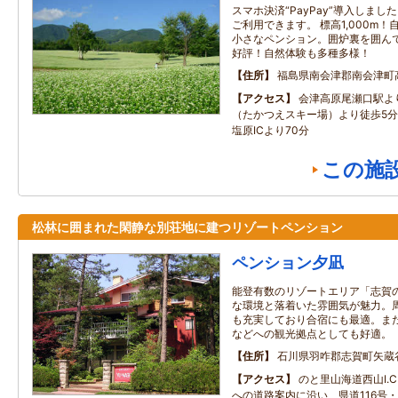
スマホ決済“PayPay”導入しま
ご利用できます。 標高1,000m
小さなペンション。囲炉裏を囲ん
好評！自然体験も多種多様！
住所
福島県南会津郡南会津町
アクセス
会津高原尾瀬口駅より
（たかつえスキー場）より徒歩5
塩原ICより70分
この施
松林に囲まれた閑静な別荘地に建つリゾートペンション
ペンション夕凪
能登有数のリゾートエリア「志賀
な環境と落着いた雰囲気が魅力。
も充実しており合宿にも最適。ま
などへの観光拠点としても好適。
住所
石川県羽咋郡志賀町矢蔵
アクセス
のと里山海道西山I.
への道路案内に沿い、県道116号・