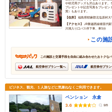
や幼児用グッズも沢山あります。
プレゼントや記念写真をプレゼン
賞）もあります。
住所
福島県耶麻郡北塩原村大字
アクセス
JR磐越西線猪苗代駅
川湖入り口バス停下車、車5分
この施
この施設と交通手段を自由に組み合わせたおトクな
航空券付プラン一覧へ
航空券付プラン
ビジネス、観光、１人旅などに気兼ねなくご利用できます。
ペンション 永倉
3.6
9件