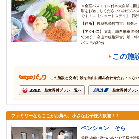
≪全室バストイレ付≫大自然に囲
暇をお過ごしください♪ ◎ビジネ
です！ …【ショートステイ】【現
住所
岐阜県飛騨市古川町数河
アクセス
東海北陸自動車道飛
で50分、高山本線飛騨古川駅（特
バスで約30分
この施
この施設と交通手段を自由に組み合わせたおトクな
航空券付プラン一覧へ
航空券付プラン
ファミリーならここがお薦め。小さなお子様大歓迎！！
ペンション そら
曽原湖畔に建つ小さなお子様大歓