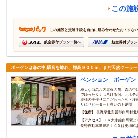
この施
この施設と交通手段を自由に組み合わせたおトクな
航空券付プラン一覧へ
航空券付プラン
ボーゲンは森の中,騒音を離れ、標高９００ｍ、まだ天然クーラー
ペンション ボーゲン
雄大な白馬八方尾根の麓、森の中
でゆったりくつろげる宿。元ホテ
奥様の手作りにこだわった和・洋
りにリピーターも多いのも納得！
住所
長野県北安曇郡白馬村北
アクセス
ＪＲ大糸線白馬駅よ
長野自動車道豊科ＩＣ又は更埴IC