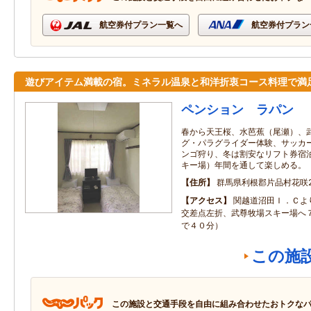
航空券付プラン一覧へ
航空券付プラン
遊びアイテム満載の宿。ミネラル温泉と和洋折衷コース料理で満
ペンション ラパン
春から天王桜、水芭蕉（尾瀬）、
グ・パラグライダー体験、サッカ
ンゴ狩り、冬は割安なリフト券宿
キー場）年間を通して楽しめる。
住所
群馬県利根郡片品村花咲27
アクセス
関越道沼田Ｉ．Ｃよ
交差点左折、武尊牧場スキー場へ
で４０分）
この施
この施設と交通手段を自由に組み合わせたおトクな