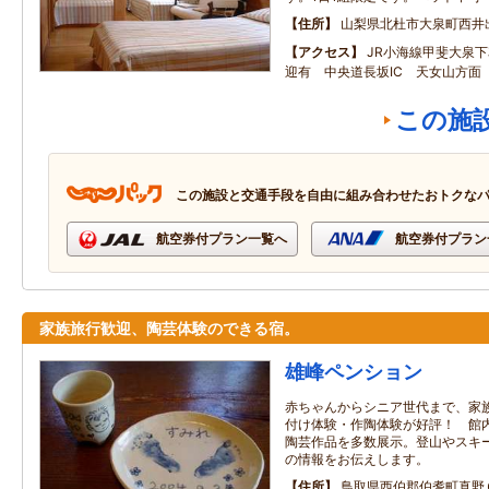
住所
山梨県北杜市大泉町西井
アクセス
JR小海線甲斐大泉
迎有 中央道長坂IC 天女山方面
この施
この施設と交通手段を自由に組み合わせたおトクな
航空券付プラン一覧へ
航空券付プラン
家族旅行歓迎、陶芸体験のできる宿。
雄峰ペンション
赤ちゃんからシニア世代まで、家
付け体験・作陶体験が好評！ 館
陶芸作品を多数展示。登山やスキ
の情報をお伝えします。
住所
鳥取県西伯郡伯耆町真野