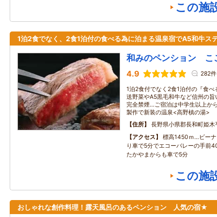
この施
1泊2食でなく、2食1泊付の食べる為に泊まる温泉宿でA5和牛ス
和みのペンション ここ
4.9
282件
1泊2食付でなく2食1泊付の『食
送野菜やA5黒毛和牛など信州の旨
完全禁煙…ご宿泊は中学生以上か
製作で新装の温泉<高野槙の湯>
住所
長野県小県郡長和町姫木
アクセス
標高1450ｍ…ビー
り車で5分でエコーバレーの手前4
たかやまからも車で5分
この施
おしゃれな創作料理！露天風呂のあるペンション 人気の宿★