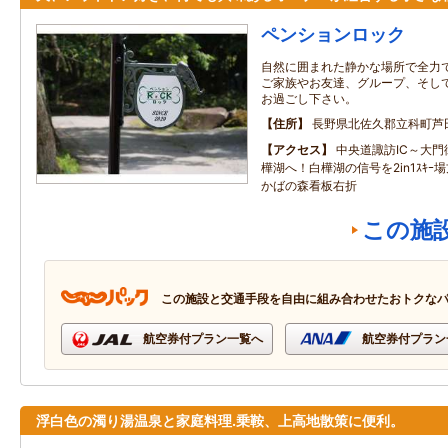
ペンションロック
自然に囲まれた静かな場所で全力
ご家族やお友達、グループ、そし
お過ごし下さい。
住所
長野県北佐久郡立科町芦
アクセス
中央道諏訪IC～大門街
樺湖へ！白樺湖の信号を2in1ｽｷｰ
かばの森看板右折
この施
この施設と交通手段を自由に組み合わせたおトクな
航空券付プラン一覧へ
航空券付プラン
浮白色の濁り湯温泉と家庭料理.乗鞍、上高地散策に便利。