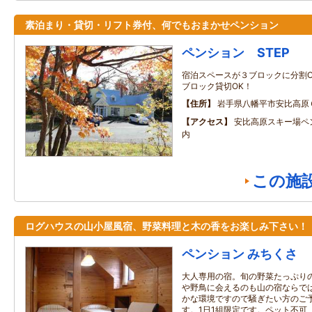
素泊まり・貸切・リフト券付、何でもおまかせペンション
ペンション STEP
宿泊スペースが３ブロックに分割O
ブロック貸切OK！
住所
岩手県八幡平市安比高原
アクセス
安比高原スキー場ペ
内
この施
ログハウスの山小屋風宿、野菜料理と木の香をお楽しみ下さい！
ペンション みちくさ
大人専用の宿。旬の野菜たっぷり
や野鳥に会えるのも山の宿ならで
かな環境ですので騒ぎたい方のご
す。1日1組限定です。ペット不可