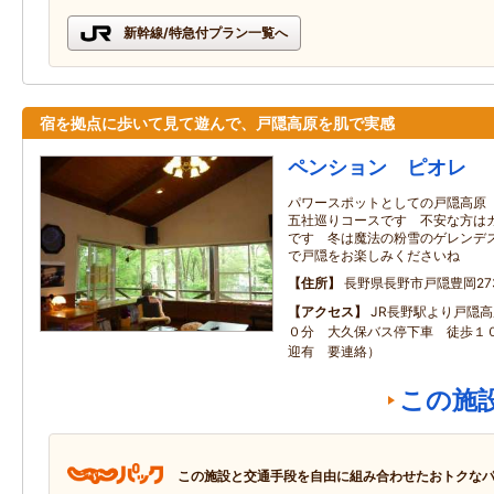
新幹線/特急付プラン一覧へ
宿を拠点に歩いて見て遊んで、戸隠高原を肌で実感
ペンション ピオレ
パワースポットとしての戸隠高原
五社巡りコースです 不安な方は
です 冬は魔法の粉雪のゲレンデ
で戸隠をお楽しみくださいね
住所
長野県長野市戸隠豊岡273
アクセス
JR長野駅より戸隠
０分 大久保バス停下車 徒歩１０
迎有 要連絡）
この施
この施設と交通手段を自由に組み合わせたおトクな