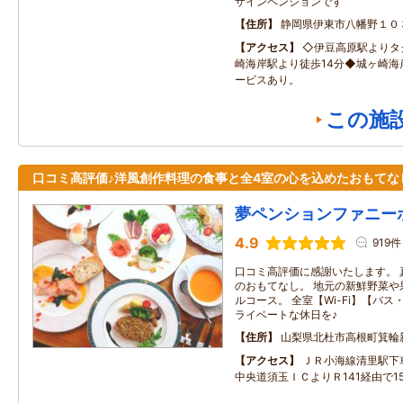
ザインペンションです
住所
静岡県伊東市八幡野１０
アクセス
◇伊豆高原駅よりタ
崎海岸駅より徒歩14分◆城ヶ崎海
ービスあり。
この施
口コミ高評価♪洋風創作料理の食事と全4室の心を込めたおもてな
夢ペンションファニー
4.9
919件
口コミ高評価に感謝いたします。 
のおもてなし。 地元の新鮮野菜や
ルコース。 全室【Wi-Fi】【バ
ライベートな休日を♪
住所
山梨県北杜市高根町箕輪
アクセス
ＪＲ小海線清里駅下
中央道須玉ＩＣよりＲ141経由で1