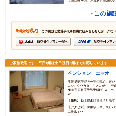
ば園経由30分。東北新幹線盛岡駅
この施
この施設と交通手段を自由に組み合わせたおトクな
航空券付プラン一覧へ
航空券付プラン
ご家族歓迎です 平日1組様土日祝日2組様で対応しています
ペンション エマオ
那須 関東平野を一望の眺め、遊び
ムシ、クワガタ、キノコがり 登
NHK那須高原天気予報PC,スマ
索
住所
栃木県那須郡那須町湯本
アクセス
黒磯駅下車、東野バ
車徒歩１分。