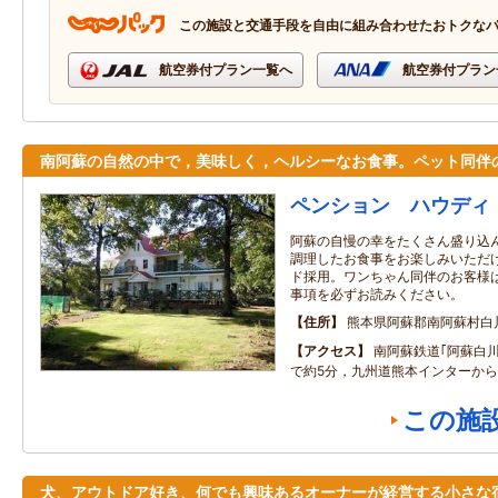
この施設と交通手段を自由に組み合わせたおトクな
航空券付プラン一覧へ
航空券付プラン
南阿蘇の自然の中で，美味しく，ヘルシーなお食事。ペット同伴
ペンション ハウディ
阿蘇の自慢の幸をたくさん盛り込
調理したお食事をお楽しみいただ
ド採用。ワンちゃん同伴のお客様
事項を必ずお読みください。
住所
熊本県阿蘇郡南阿蘇村白
アクセス
南阿蘇鉄道｢阿蘇白
で約5分，九州道熊本インターから
この施
犬、アウトドア好き、何でも興味あるオーナーが経営する小さな