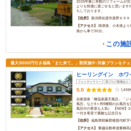
2025年春に本館のリフォームが
よりも快適に過ごせると思いますの
ちしております。
住所
新潟県佐渡市真野６９９
アクセス
両津港、小木港より
港から車で30分。
この施
最大3000円引き福島「また来て。」割実施中♪対象プランをチェ
ヒーリングイン ホワ
フォトギャラリー
宿ブログ新着あり
5.0
1,459
自家源泉「檜温泉露天風呂」「ジ
風呂」など4ヶ所6種類のお風呂を
風呂付の客室も人気♪ 【NEW】
ー付き客室で素敵な記念日を
住所
福島県耶麻郡猪苗代町字不
アクセス
磐越自動車道磐梯高