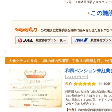
12分、ＪＲ猪苗代駅よりタクシーで
この施
この施設と交通手段を自由に組み合わせたおトクな
航空券付プラン一覧へ
航空券付プラン
夕食クチコミ５点、白浜の針の穴場宿、手作りの料理を召し上が
和風ペンション朱紅蘭
フォトギャラリー
5.0
405件
料理職人の大将自ら南紀白浜の素
まの天然魚介をさばきます。珍し
方に是非おすすめの宿。アドベン
２分と立地も便利です。
住所
和歌山県西牟婁郡白浜町