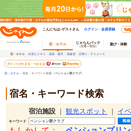
国内旅行・海外旅行や宿・ホテルの宿泊予約はじゃらんnet ～日本最大級の宿・ホテル予約サイト
こんにちは♪ゲストさん
ログイン
会員登録
じゃらんパック
宿・ホテル
遊び・体験
（交通＋宿泊）
宿・ホテル
出張ビジネス
温泉・露天
高級宿
日帰り・デイユース
ポイントがたまる・つかえる
宿・ホテル
> 宿名・キーワード検索（
ペンション榮クラブ
）
宿名・キーワード検索
宿泊施設
｜
観光スポット
｜
イ
キーワード
もしかして：
ペンションプリン