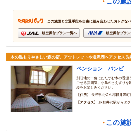
この施
この施設と交通手段を自由に組み合わせたおトクな
航空券付プラン一覧へ
航空券付プラン
木の温もりやさしい森の宿。アウトレットや塩沢湖へアクセス良
ペンション バンビ
別荘地の一角にたたずむ木の香漂
ごせる雰囲気。小鳥のさえずりを
歩をお楽しみください。
住所
長野県北佐久郡軽井沢町
アクセス
JR軽井沢駅からタク
この施