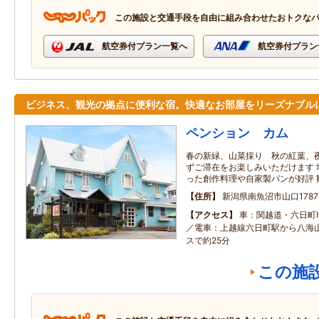
この施設と交通手段を自由に組み合わせたおトクな
航空券付プラン一覧へ
航空券付プラン
ビジネス、観光の拠点に便利な宿。快適なお部屋をリーズナブル
ペンション カム
春の新緑、山菜採り 秋の紅葉、夜
ずご滞在をお楽しみいただけます 
った創作料理や自家製パンが好評 
住所
新潟県南魚沼市山口1787
アクセス
車：関越道・六日町I
／電車：上越線六日町駅から八海
スで約25分
この施