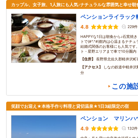
カップル、女子旅、1人旅にも人気♪ナチュラルな雰囲気と幸せ朝
ペンションライラック
4.8
229件
HAPPYな1日は朝食から♪石窯焼
トで(#^.^#)館内は心温まるナ
結婚式関係のお客様にも人気です
ト・星野エリアまで車で10分圏内
住所
長野県北佐久郡軽井沢町
アクセス
しなの鉄道中軽井沢
分
この施
笑顔でお迎え★本格手作り料理と貸切温泉★1日3組限定の宿
ペンション マリンハ
4.9
132件