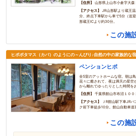
住所
山形県上山市小倉字大森
アクセス
JR山形駅より蔵王温
分、終点下車駅から車で5分（送
形蔵王ICより約30分。
この施
ヒポポタマス（カバ）のようにの～んびり♪自然の中の家族的な
ペンションヒポ
全5室のアットホームな宿。朝は
花々に癒されて、夜は満天の星空
から離れてゆったりとした時間を
住所
千葉県館山市布沼１００
アクセス
ＪR館山駅下車JR
ク前下車徒歩10分。館山自動車道富
この施