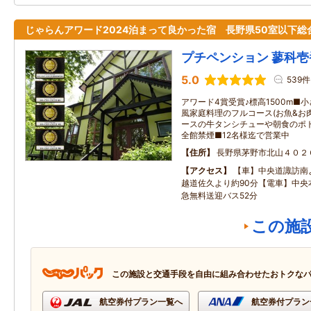
じゃらんアワード2024泊まって良かった宿 長野県50室以下総
プチペンション 蓼科壱
5.0
539件
アワード4賞受賞♪標高1500m■
風家庭料理のフルコース(お魚&お肉
ースの牛タンシチューや朝食のポ
全館禁煙■12名様迄で営業中
住所
長野県茅野市北山４０２
アクセス
【車】中央道諏訪南よ
越道佐久より約90分【電車】中央
急無料送迎バス52分
この施
この施設と交通手段を自由に組み合わせたおトクな
航空券付プラン一覧へ
航空券付プラン