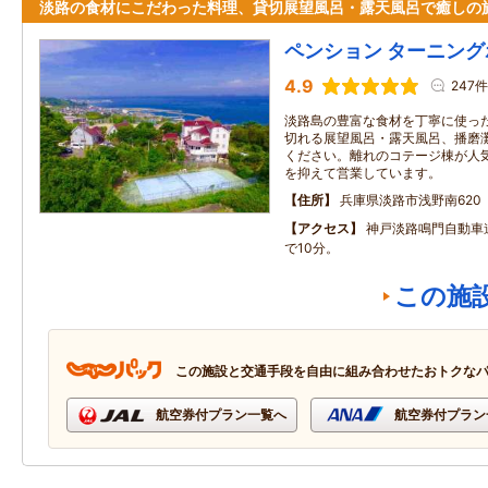
淡路の食材にこだわった料理、貸切展望風呂・露天風呂で癒しの
ペンション ターニン
4.9
247件
淡路島の豊富な食材を丁寧に使っ
切れる展望風呂・露天風呂、播磨
ください。離れのコテージ棟が人
を抑えて営業しています。
住所
兵庫県淡路市浅野南620
アクセス
神戸淡路鳴門自動車
で10分。
この施
この施設と交通手段を自由に組み合わせたおトクな
航空券付プラン一覧へ
航空券付プラン