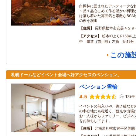
白樺林に囲まれたアンティークな
１品１品心こめて作る温かい料理
は落ち着いた雰囲気と素敵なBG
の夜を演出
住所
長野県松本市安曇４２９
アクセス
松本ICよりR158
中 県道（前川渡）左折 約15分
この施
札幌ドームなどイベント会場へ好アクセスのペンション。
ペンション雪輪
4.5
178件
イベントの前入りや、終了後など
の中心地にも程近く、観光や出張
お一人様からファミリー、ビジネ
をお待ちしてます。
住所
北海道札幌市豊平区美園