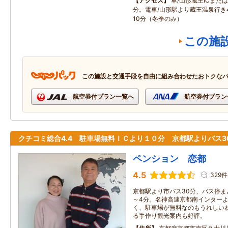
アクセス
車/山形蔵王ICまたは
分。電車/山形駅より蔵王温泉行き
10分（冬季のみ）
この施
この施設と交通手段を自由に組み合わせたおトクな
航空券付プラン一覧へ
航空券付プラン
クチコミ総合4.4 駐車場無料ＩＣより１０分 京都駅よりバス3
ペンション 恋都
4.5
329件
京都駅より市バス30分、バス停ま
～4分。名神高速京都南インターよ
く、駐車場が無料なのもうれしい
る手作り観光案内も好評。