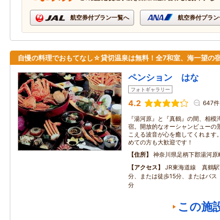
航空券付プラン一覧へ
航空券付プラン
自慢の料理でおもてなし☆貸切温泉は無料！全7和室、海一望の
ペンション はな
フォトギャラリー
4.2
647件
『湯河原』と『真鶴』の間、相模
宿。開放的なオーシャンビューの
こえる波音が心を癒してくれます
めての方も大歓迎です！
住所
神奈川県足柄下郡湯河原
アクセス
JR東海道線 真鶴
分、または徒歩15分、またはバス
分
この施