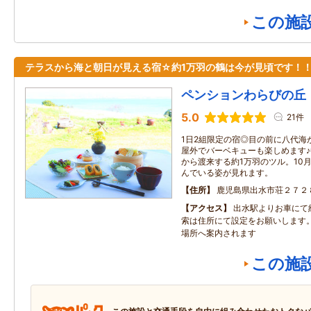
この施
テラスから海と朝日が見える宿☆約1万羽の鶴は今が見頃です！
ペンションわらびの丘
5.0
21件
1日2組限定の宿◎目の前に八代海
屋外でバーベキューも楽しめます
から渡来する約1万羽のツル。10
んでいる姿が見れます。
住所
鹿児島県出水市荘２７２
アクセス
出水駅よりお車にて
索は住所にて設定をお願いします
場所へ案内されます
この施