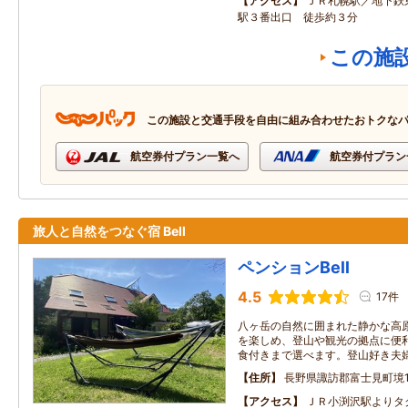
アクセス
ＪＲ札幌駅／地下鉄
駅３番出口 徒歩約３分
この施
この施設と交通手段を自由に組み合わせたおトクな
航空券付プラン一覧へ
航空券付プラン
旅人と自然をつなぐ宿 Bell
ペンションBell
4.5
17件
八ヶ岳の自然に囲まれた静かな高
を楽しめ、登山や観光の拠点に便
食付きまで選べます。登山好き夫
住所
長野県諏訪郡富士見町境10
アクセス
ＪＲ小渕沢駅よりタ