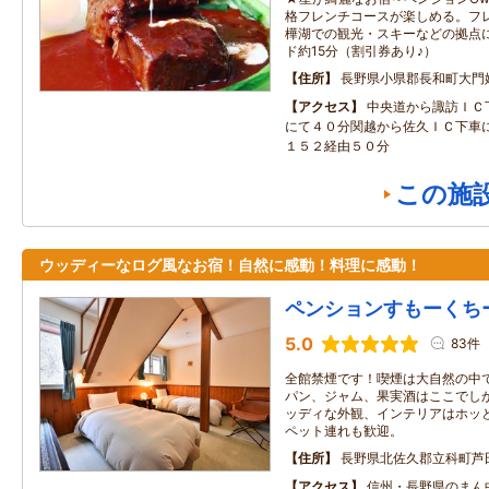
格フレンチコースが楽しめる。フレ
樺湖での観光・スキーなどの拠点
ド約15分（割引券あり♪）
住所
長野県小県郡長和町大門
アクセス
中央道から諏訪ＩＣ
にて４０分関越から佐久ＩＣ下車
１５２経由５０分
この施
ウッディーなログ風なお宿！自然に感動！料理に感動！
ペンションすもーくち
5.0
83件
全館禁煙です！喫煙は大自然の中で
パン、ジャム、果実酒はここでし
ッディな外観、インテリアはホッ
ペット連れも歓迎。
住所
長野県北佐久郡立科町芦
アクセス
信州・長野県のまん