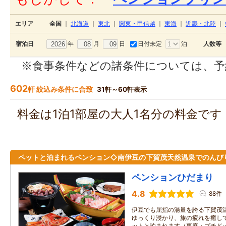
エリア
全国
｜
北海道
｜
東北
｜
関東・甲信越
｜
東海
｜
近畿・北陸
｜
年
月
日
日付未定
泊
宿泊日
人数等
※食事条件などの諸条件については、予
602
軒 絞込み条件に合致
31軒～60軒表示
料金は1泊1部屋の大人1名分の料金で
ペットと泊まれるペンション◇南伊豆の下賀茂天然温泉でのんび
ペンションひだまり
4.8
88件
伊豆でも屈指の湯量を誇る下賀茂温
ゆっくり浸かり、旅の疲れを癒して
ットと泊まれます（裏庭・プチドッ