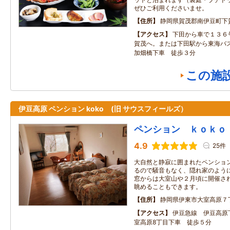
ぜひご利用くださいませ。
住所
静岡県賀茂郡南伊豆町下
アクセス
下田から車で１３６
賀茂へ。または下田駅から東海バ
加畑橋下車 徒歩３分
この施
伊豆高原 ペンション koko (旧 サウスフィールズ）
ペンション ｋｏｋｏ
4.9
25件
大自然と静寂に囲まれたペンション
るので騒音もなく、隠れ家のよう
窓からは大室山や２月頃に開催さ
眺めることもできます。
住所
静岡県伊東市大室高原７
アクセス
伊豆急線 伊豆高原
室高原8丁目下車 徒歩５分