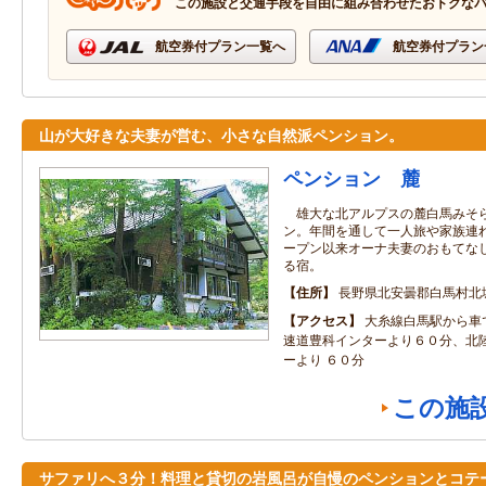
この施設と交通手段を自由に組み合わせたおトクな
航空券付プラン一覧へ
航空券付プラン
山が大好きな夫妻が営む、小さな自然派ペンション。
ペンション 麓
雄大な北アルプスの麓白馬みそら
ン。年間を通して一人旅や家族連
ープン以来オーナ夫妻のおもてな
る宿。
住所
長野県北安曇郡白馬村北
アクセス
大糸線白馬駅から車
速道豊科インターより６０分、北
ーより ６０分
この施
サファリへ３分！料理と貸切の岩風呂が自慢のペンションとコテ