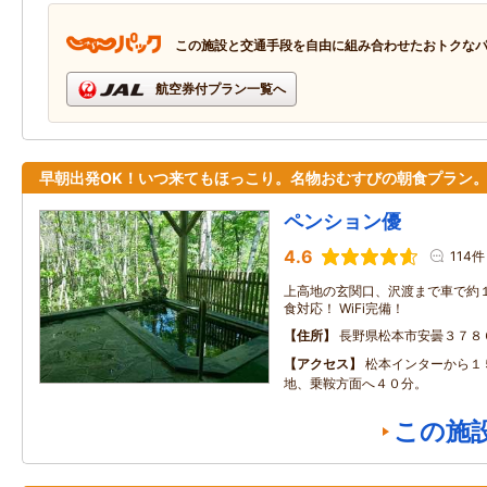
この施設と交通手段を自由に組み合わせたおトクな
航空券付プラン一覧へ
早朝出発OK！いつ来てもほっこり。名物おむすびの朝食プラン
ペンション優
4.6
114件
上高地の玄関口、沢渡まで車で約１
食対応！ WiFi完備！
住所
長野県松本市安曇３７８
アクセス
松本インターから１
地、乗鞍方面へ４０分。
この施