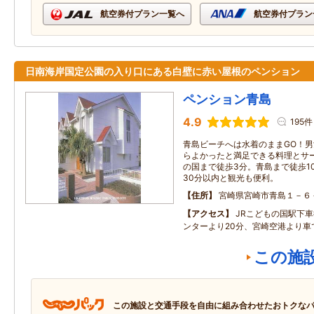
航空券付プラン一覧へ
航空券付プラン
日南海岸国定公園の入り口にある白壁に赤い屋根のペンション
ペンション青島
4.9
195件
青島ビーチへは水着のままGO！男
らよかったと満足できる料理とサ
の国まで徒歩3分。青島まで徒歩1
30分以内と観光も便利。
住所
宮崎県宮崎市青島１－６
アクセス
JRこどもの国駅下
ンターより20分、宮崎空港より車
この施
この施設と交通手段を自由に組み合わせたおトクな