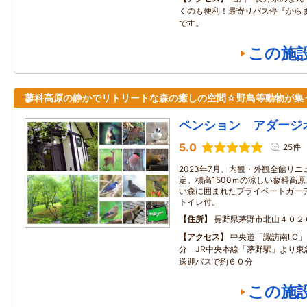
くのも便利！最寄りバス停『から
です。
この施
蓼科高原の静かでリトリートな森の癒しの空間☆野鳥等動物が集
ペンション アダージ
5.0
25件
2023年7月、内観・外観全館リニ
定。標高1500ｍの涼しい蓼科高
い森に囲まれたプライベートガー
トイレ付。
住所
長野県茅野市北山４０２
アクセス
中央道「諏訪南I.C
分 JR中央本線「茅野駅」より東
送迎バスで約６０分
この施