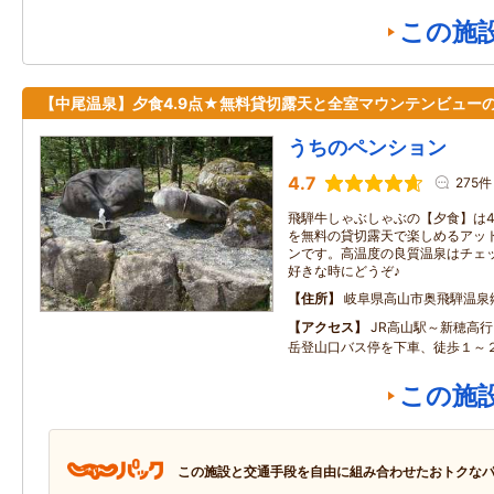
この施
【中尾温泉】夕食4.9点★無料貸切露天と全室マウンテンビュー
うちのペンション
4.7
275件
飛騨牛しゃぶしゃぶの【夕食】は4
を無料の貸切露天で楽しめるアッ
ンです。高温度の良質温泉はチェ
好きな時にどうぞ♪
住所
岐阜県高山市奥飛騨温泉
アクセス
JR高山駅～新穂高
岳登山口バス停を下車、徒歩１～
この施
この施設と交通手段を自由に組み合わせたおトクな