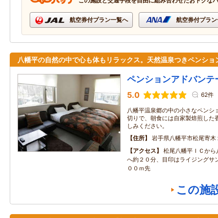
この施設と交通手段を自由に組み合わせたおトクな
航空券付プラン一覧へ
航空券付プラン
八幡平の自然の中で心も体もリラックス。天然温泉つきペンショ
ペンションアドバンテ
5.0
62件
八幡平温泉郷の中の小さなペンシ
切りで、朝食には自家製焙煎した
しみください。
住所
岩手県八幡平市松尾寄木
アクセス
松尾八幡平ＩＣから
へ約２０分、目印はライジングサ
００ｍ先
この施