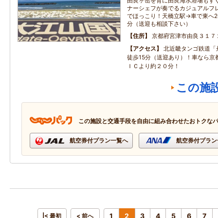
由良ヶ岳を背に由良海水浴場もすぐ
ナーシェフが奏でるカジュアルフレ
でほっこり！天橋立駅→車で東へ20
分（送迎も相談下さい）
住所
京都府宮津市由良３１７
アクセス
北近畿タンゴ鉄道「
徒歩15分（送迎あり）！車なら京
ＩＣより約２０分！
この施
この施設と交通手段を自由に組み合わせたおトクな
航空券付プラン一覧へ
航空券付プラン
1
2
3
4
5
6
7
|< 最初
< 前へ