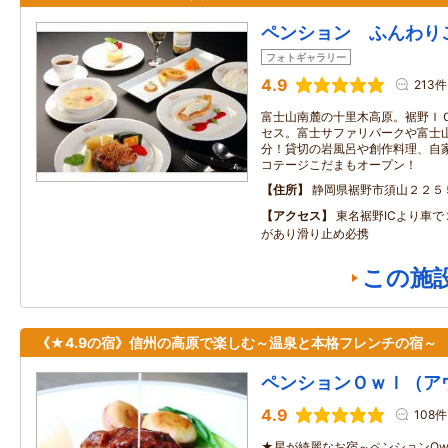
ペンション ふんわり
フォトギャラリー
4.9
213件
富士山南麓の十里木高原。裾野ＩＣ
セス。富士サファリパークや富士
分！貸切の岩風呂や創作料理、自
コテージこだまもオープン！
住所
静岡県裾野市須山２２５
アクセス
東名裾野ICより車で
があり滑り止め必携
この施
《★4.9の宿》信州の高原で楽しむ～温泉と本格フレンチの宿～
ペンションＯｗｌ（ア
4.9
108件
★星が綺麗なお宿～ペンションOw