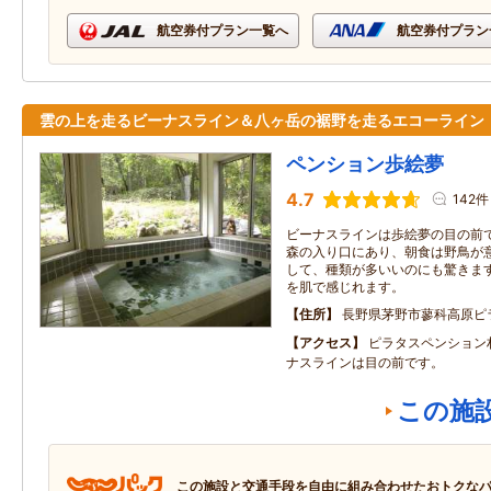
航空券付プラン一覧へ
航空券付プラン
雲の上を走るビーナスライン＆八ヶ岳の裾野を走るエコーライ
ペンション歩絵夢
4.7
142件
ビーナスラインは歩絵夢の目の前
森の入り口にあり、朝食は野鳥が
して、種類が多いいのにも驚きます
を肌で感じれます。
住所
長野県茅野市蓼科高原ピ
アクセス
ピラタスペンション
ナスラインは目の前です。
この施
この施設と交通手段を自由に組み合わせたおトクな