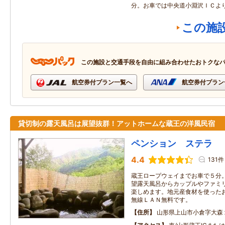
分。お車では中央道小淵沢ＩＣよ
この施
この施設と交通手段を自由に組み合わせたおトクな
航空券付プラン一覧へ
航空券付プラン
貸切制の露天風呂は展望抜群！アットホームな蔵王の洋風民宿
ペンション ステラ
4.4
131件
蔵王ロープウェイまでお車で５分
望露天風呂からカップルやファミ
楽しめます。地元産食材を使った
無線ＬＡＮ無料です。
住所
山形県上山市小倉字大森