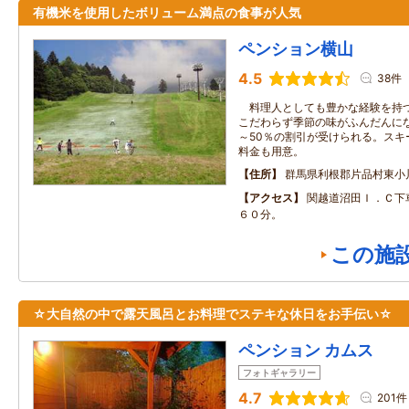
有機米を使用したボリューム満点の食事が人気
ペンション横山
4.5
38件
料理人としても豊かな経験を持つ
こだわらず季節の味がふんだんに
～50％の割引が受けられる。スキ
料金も用意。
住所
群馬県利根郡片品村東小
アクセス
関越道沼田Ｉ．Ｃ下
６０分。
この施
☆大自然の中で露天風呂とお料理でステキな休日をお手伝い☆
ペンション カムス
フォトギャラリー
4.7
201件