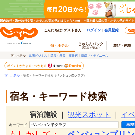
国内旅行・海外旅行や宿・ホテルの宿泊予約はじゃらんnet ～日本最大級の宿・ホテル予約サイト
こんにちは♪ゲストさん
ログイン
会員登録
じゃらんパック
宿・ホテル
遊び・体験
（交通＋宿泊）
宿・ホテル
出張ビジネス
温泉・露天
高級宿
日帰り・デイユース
ポイントがたまる・つかえる
宿・ホテル
> 宿名・キーワード検索（
ペンション榮クラブ
）
宿名・キーワード検索
宿泊施設
｜
観光スポット
｜
イ
キーワード
もしかして：
ペンションプリン