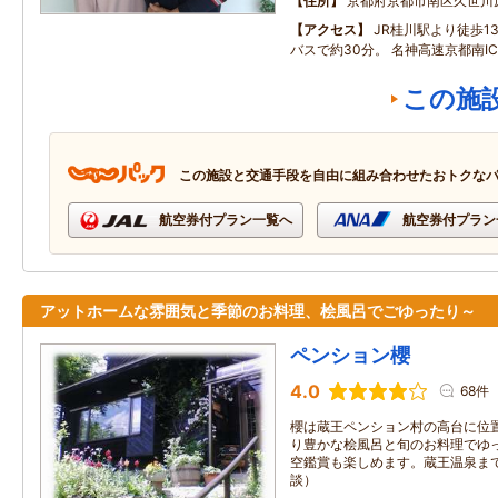
住所
京都府京都市南区久世川
アクセス
JR桂川駅より徒歩1
バスで約30分。 名神高速京都南I
この施
この施設と交通手段を自由に組み合わせたおトクな
航空券付プラン一覧へ
航空券付プラン
アットホームな雰囲気と季節のお料理、桧風呂でごゆったり～
ペンション櫻
4.0
68件
櫻は蔵王ペンション村の高台に位
り豊かな桧風呂と旬のお料理でゆ
空鑑賞も楽しめます。蔵王温泉ま
談）