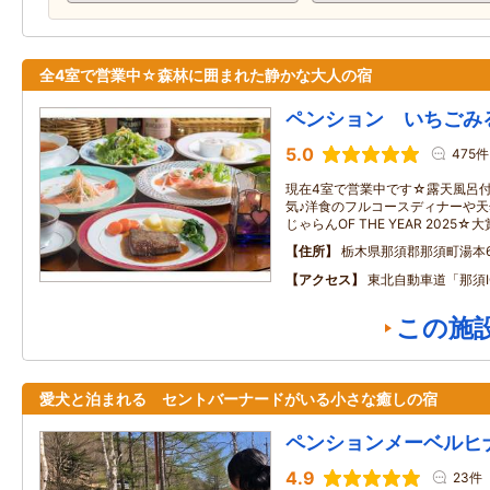
全4室で営業中☆森林に囲まれた静かな大人の宿
ペンション いちごみ
5.0
475件
現在4室で営業中です☆露天風呂
気♪洋食のフルコースディナーや
じゃらんOF THE YEAR 2025
住所
栃木県那須郡那須町湯本65
アクセス
東北自動車道「那須I
この施
愛犬と泊まれる セントバーナードがいる小さな癒しの宿
ペンションメーベルヒ
4.9
23件