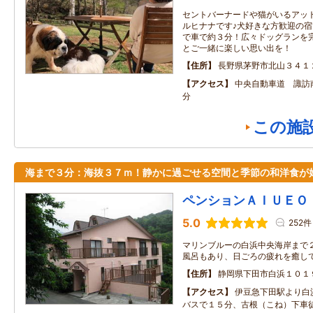
セントバーナードや猫がいるアッ
ルヒナナです♪犬好きな方歓迎の
で車で約３分！広々ドッグランを
とご一緒に楽しい思い出を！
住所
長野県茅野市北山３４１
アクセス
中央自動車道 諏訪南
分
この施
海まで３分：海抜３７ｍ！静かに過ごせる空間と季節の和洋食が
ペンションＡＩＵＥＯ
5.0
252件
マリンブルーの白浜中央海岸まで２
風呂もあり、日ごろの疲れを癒し
住所
静岡県下田市白浜１０１
アクセス
伊豆急下田駅より白
バスで１５分、古根（こね）下車