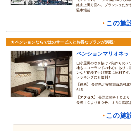
経由上田方面へ。ブランシュたか
駐車場前
この施
★ペンションならではのサービスとお得なプランが満載♪
ペンションマリオネッ
山小屋風の吹き抜け２階作りのメゾ
地もエコーランドの中心にあり，
ンなど徒歩で行け非常に便利です。
レッキングにも便利！
住所
長野県北安曇郡白馬村北城
645
アクセス
長野道豊科ＩＣより
長野ＩＣより５０分、ＪＲ白馬駅
この施