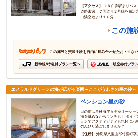
アクセス
ＪＲ白浜駅よりバス
道路田辺ＩＣ国道４２号線を白浜
白浜空港より１０分．
この施
この施設と交通手段を自由に組み合わせたおトクな
新幹線/特急付プラン一覧へ
航空券付プラ
エメラルドグリーンの海が広がる楽園～ここがうわさの星の砂～
ペンション星の砂
目の前は星砂海岸☆全室オーシャ
海を眺めながらランチも！ ダイビ
ョンでアクティビティも気軽に♪ 
のんびり過ごしませんか？
住所
沖縄県八重山郡竹富町字