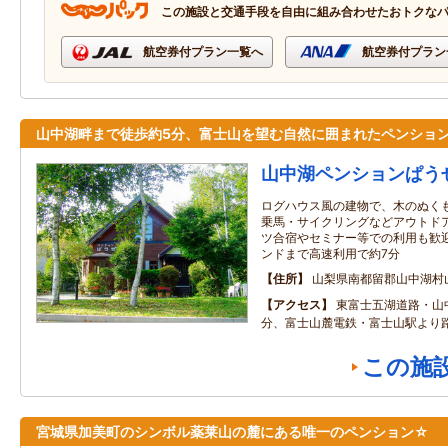
この施設と交通手段を自由に組み合わせたおトクな
航空券付プラン一覧へ
航空券付プラン
山中湖畔まで徒歩約5分、富士山を望む自然に囲まれたペンショ
山中湖ペンションぱう
ログハウス風の建物で、木のぬく
乗馬・サイクリングなどアウトド
ツ合宿やセミナー等での利用も歓
ンドまで高速利用で約7分
住所
山梨県南都留郡山中湖村
アクセス
東富士五湖道路・山中
分、富士山麓電鉄・富士山駅より路
この施
宮城県加美町のシンボル薬莱山の麓にある唯一のペンション☆