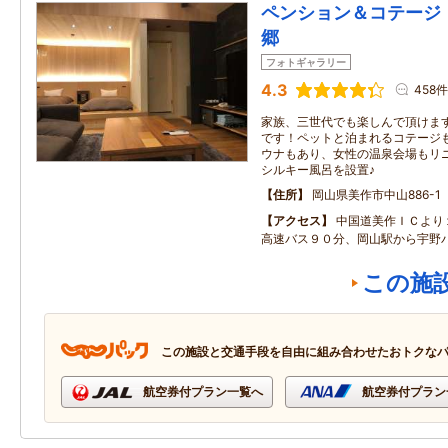
ペンション＆コテージ
郷
フォトギャラリー
4.3
458件
家族、三世代でも楽しんで頂けま
です！ペットと泊まれるコテージ
ウナもあり、女性の温泉会場もリ
シルキー風呂を設置♪
住所
岡山県美作市中山886-1
アクセス
中国道美作ＩＣより
高速バス９０分、岡山駅から宇
この施
この施設と交通手段を自由に組み合わせたおトクな
航空券付プラン一覧へ
航空券付プラン