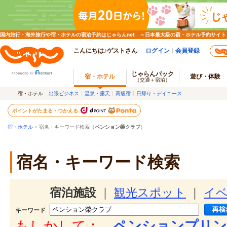
国内旅行・海外旅行や宿・ホテルの宿泊予約はじゃらんnet ～日本最大級の宿・ホテル予約サイト
こんにちは♪ゲストさん
ログイン
会員登録
じゃらんパック
宿・ホテル
遊び・体験
（交通＋宿泊）
宿・ホテル
出張ビジネス
温泉・露天
高級宿
日帰り・デイユース
ポイントがたまる・つかえる
宿・ホテル
> 宿名・キーワード検索（
ペンション榮クラブ
）
宿名・キーワード検索
宿泊施設
｜
観光スポット
｜
イ
キーワード
もしかして：
ペンションプリン