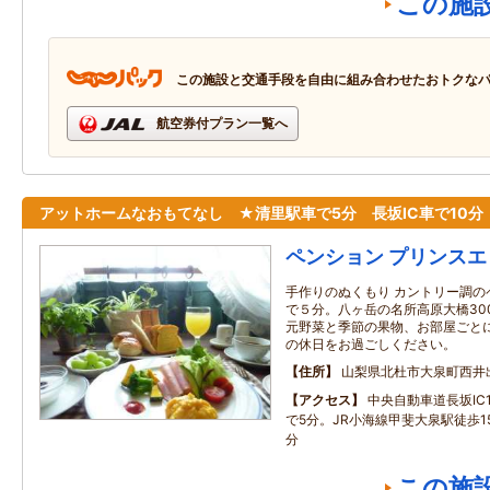
この施
この施設と交通手段を自由に組み合わせたおトクな
航空券付プラン一覧へ
アットホームなおもてなし ★清里駅車で5分 長坂IC車で10分
ペンション プリンス
手作りのぬくもり カントリー調の
で５分。八ヶ岳の名所高原大橋30
元野菜と季節の果物、お部屋ごと
の休日をお過ごしください。
住所
山梨県北杜市大泉町西井
アクセス
中央自動車道長坂IC
で5分。JR小海線甲斐大泉駅徒歩1
分
この施