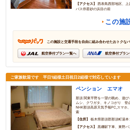
アクセス
西表島西部地区、上
バス停星砂の浜目の前
この施
この施設と交通手段を自由に組み合わせたおトクな
航空券付プラン一覧へ
航空券付プラン
ご家族歓迎です 平日1組様土日祝日2組様で対応しています
ペンション エマオ
那須 関東平野を一望の眺め、遊び
ムシ、クワガタ、キノコがり 登
NHK那須高原天気予報PC,スマ
索
住所
栃木県那須郡那須町湯本
アクセス
黒磯駅下車、東野バ