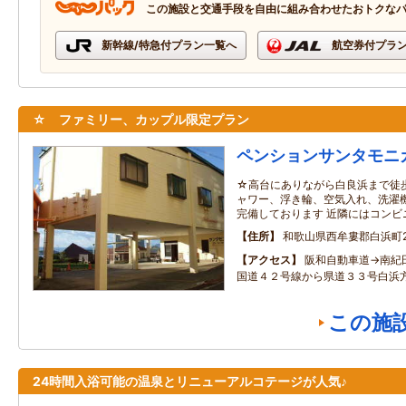
この施設と交通手段を自由に組み合わせたおトクな
新幹線/特急付プラン一覧へ
航空券付プラ
☆ ファミリー、カップル限定プラン
ペンションサンタモニ
☆高台にありながら白良浜まで徒歩
ャワー、浮き輪、空気入れ、洗濯
完備しております 近隣にはコンビニ
住所
和歌山県西牟婁郡白浜町29
アクセス
阪和自動車道→南紀
国道４２号線から県道３３号白浜
この施
24時間入浴可能の温泉とリニューアルコテージが人気♪