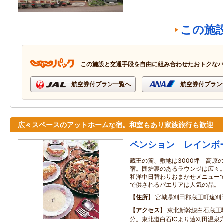
この施
この施設と交通手段を自由に組み合わせたおトクな
航空券付プラン一覧へ
航空券付プラン
広々スペースのアットホームな宿。和室もあり家族旅行も歓迎
ペンション レインボ
蔵王の麓、敷地は3000坪 高原
宿。囲炉裏のあるラウンジは広々
和洋中日替わりおまかせメニュー
で供されるパエリアは人気の品。
住所
宮城県刈田郡蔵王町遠刈田
アクセス
東北新幹線白石蔵王
分。東北道白石ICより遠刈田温泉