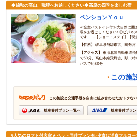
◆錦秋の高山、飛騨へお越しください◆高原の四季を楽しむ宿
ペンションＹｏｕ
≪全室バストイレ付≫大自然に囲
暇をお過ごしください♪ ◎ビジネ
です！ …【ショートステイ】【現
住所
岐阜県飛騨市古川町数河
アクセス
東海北陸自動車道飛
で50分、高山本線飛騨古川駅（特
バスで約30分
この施
この施設と交通手段を自由に組み合わせたおトクな
航空券付プラン一覧へ
航空券付プラン
§人気のロフト付客室★ペット同伴プラン有♪夕食は洋食フルコー