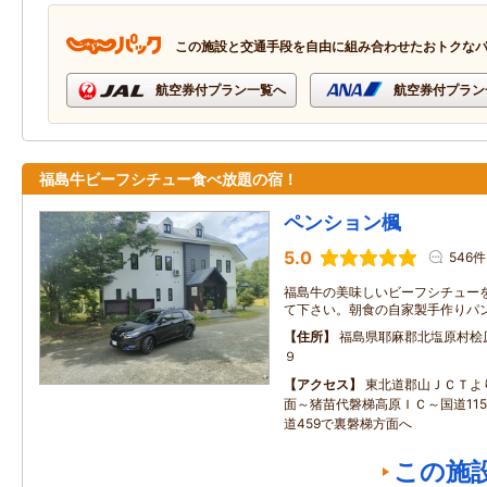
この施設と交通手段を自由に組み合わせたおトクな
航空券付プラン一覧へ
航空券付プラン
福島牛ビーフシチュー食べ放題の宿！
ペンション楓
5.0
546件
福島牛の美味しいビーフシチュー
て下さい。朝食の自家製手作りパ
住所
福島県耶麻郡北塩原村桧
９
アクセス
東北道郡山ＪＣＴよ
面～猪苗代磐梯高原ＩＣ～国道11
道459で裏磐梯方面へ
この施