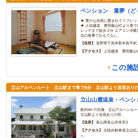
ペンション 童夢（ど
★ 豊かな自然に囲まれてリフレ
★ 上信越道 豊田飯山ICより車
レンデまで徒歩３分 エアコン冷暖
点の食事でおもてなし。
住所
長野県下高井郡木島平村
アクセス
上信越道 豊田飯山
この施
立山アルペンルート 立山駅まで車で5分 立山駅より送迎あり
立山山麓温泉・ペンシ
館内Wi-Fi完備 立山アルペン
立山駅より送迎ありの宿
住所
富山県富山市本宮3
アクセス
北陸自動車道立山I
へ