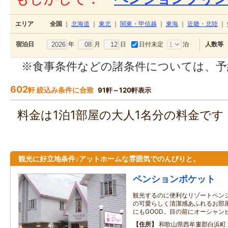
エリア
全国
｜
北海道
｜
東北
｜
関東・甲信越
｜
東海
｜
近畿・北陸
｜
年
月
日
日付未定
泊
宿泊日
人数等
※食事条件などの諸条件については、予
602
軒 絞込み条件に合致
91軒～120軒表示
料金は1泊1部屋の大人1名分の料金で
観光に好立地条件♪アットホームな雰囲気でのんびりと。
ペンションポケット
観光するのに便利なリゾートペン
の可愛らしく清潔感あふれるお部
にもGOOD。目の前にオーシャン
住所
和歌山県西牟婁郡白浜町