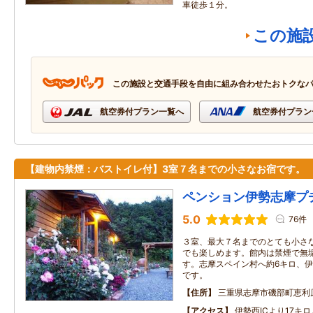
車徒歩１分。
この施
この施設と交通手段を自由に組み合わせたおトクな
航空券付プラン一覧へ
航空券付プラン
【建物内禁煙：バストイレ付】3室７名までの小さなお宿です。
ペンション伊勢志摩プ
5.0
76件
３室、最大７名までのとても小さ
でも楽しめます。館内は禁煙で無
す。志摩スペイン村へ約6キロ、伊
です。
住所
三重県志摩市磯部町恵利
アクセス
伊勢西ICより17キ