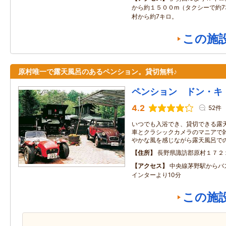
から約１５００m（タクシーで約7
村から約7キロ。
この施
原村唯一で露天風呂のあるペンション。貸切無料♪
ペンション ドン・キ
4.2
52件
いつでも入浴でき、貸切できる露
車とクラシックカメラのマニアで雑
やかな風を感じながら露天風呂で
住所
長野県諏訪郡原村１７２
アクセス
中央線茅野駅からバ
インターより10分
この施