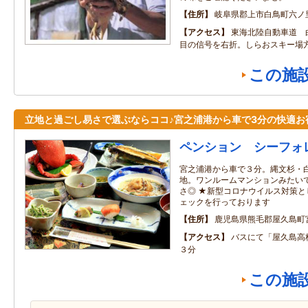
住所
岐阜県郡上市白鳥町六ノ
アクセス
東海北陸自動車道 
目の信号を右折。しらおスキー場方
この施
立地と過ごし易さで選ぶならココ♪宮之浦港から車で3分の快適お
ペンション シーフォ
宮之浦港から車で３分。縄文杉・
地。ワンルームマンションみたい
さ◎ ★新型コロナウイルス対策
ェックを行っております
住所
鹿児島県熊毛郡屋久島町
アクセス
バスにて「屋久島高
３分
この施