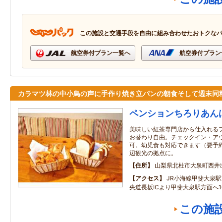
この施設と交通手段を自由に組み合わせたおトクな
航空券付プラン一覧へ
航空券付プラン
カラマツ林の中小鳥の声に手作り焼き立パンの朝食そして週末同
ペンションちろりあん
美味しい紅茶専門店から仕入れる
お替わり自由。チェックイン・ア
可。幼児食も対応できます（要予
辺観光の拠点に。
住所
山梨県北杜市大泉町西井出8
アクセス
JR小海線甲斐大泉駅
央道長坂ICより甲斐大泉駅方面へ1
この施