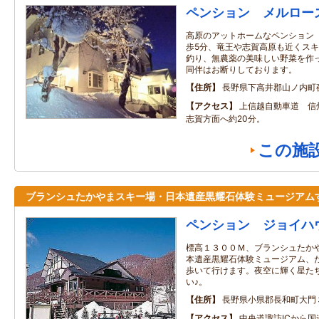
ペンション メルロー
高原のアットホームなペンション
歩5分、竜王や志賀高原も近くス
釣り、無農薬の美味しい野菜を作
同伴はお断りしております。
住所
長野県下高井郡山ノ内町
アクセス
上信越自動車道 信
志賀方面へ約20分。
この施
ブランシュたかやまスキー場・日本遺産黒耀石体験ミュージアム
ペンション ジョイハ
標高１３００Ｍ、ブランシュたかや
本遺産黒耀石体験ミュージアム、
歩いて行けます。夜空に輝く星た
い♪。
住所
長野県小県郡長和町大門
アクセス
中央道諏訪ICから国