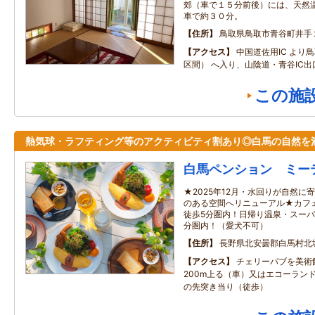
郊（車で１５分前後）には、天然
車で約３０分。
住所
鳥取県鳥取市青谷町井手
アクセス
中国道佐用IC より
区間） へ入り、山陰道・青谷IC出
この施
熱気球・ラフティング等のアクティビティ割あり◎白馬の自然を
白馬ペンション ミー
★2025年12月・水回りが自然
のある空間へリニューアル★カフ
徒歩5分圏内！日帰り温泉・スーパ
分圏内！（愛犬不可）
住所
長野県北安曇郡白馬村北城
アクセス
チェリーパブを美術
200m上る（車）又はエコーラン
の先突き当り（徒歩）