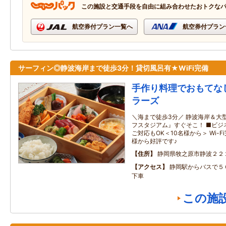
この施設と交通手段を自由に組み合わせたおトクな
航空券付プラン一覧へ
航空券付プラン
サーフィン◎静波海岸まで徒歩3分！貸切風呂有★WiFi完備
手作り料理でおもてな
ラーズ
＼海まで徒歩3分／ 静波海岸＆大
フスタジアム』すぐそこ！ ■ビジ
ご対応もOK＜10名様から＞ Wi-
様から好評です♪
住所
静岡県牧之原市静波２２
アクセス
静岡駅からバスで５
下車
この施