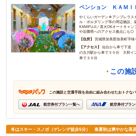
ペンション ＫＡＭＩ
やくらいガーデン☆アンブレラス
ル・ボルダリング等の周辺施設、
KAMIFUJI／直火OKオートキ
や近隣県へのアクセス拠点にも◎
住所
宮城県加美郡加美町字味
アクセス
仙台から車で下道 
の古川駅から車で３０分 大和イ
車で３０分
この施
この施設と交通手段を自由に組み合わせたおトクな
航空券付プラン一覧へ
航空券付プラン
冬はスキー・スノボ（ゲレンデ徒歩5分） 春夏秋は爽やかな高