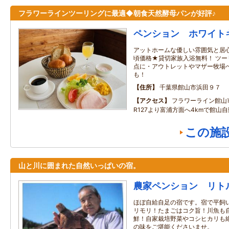
フラワーラインツーリングに最適◆朝食天然酵母パンが好評♪
ペンション ホワイト
アットホームな優しい雰囲気と居心
頃価格★貸切家族入浴無料！ ツ
点に・アウトレットやマザー牧場へ
も！
住所
千葉県館山市浜田９７
アクセス
フラワーライン館山
R127より富浦方面へ4kmで館山
この施
山と川に囲まれた自然いっぱいの宿。
農家ペンション リト
ほぼ自給自足の宿です。宿で平飼
リモリ！たまごはコク旨！川魚も
鮮！自家栽培野菜やコシヒカリも
の味をご堪能くださいませ。