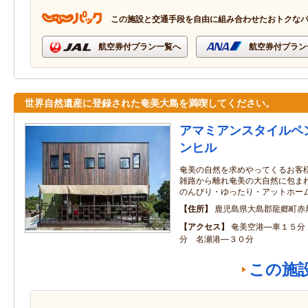
この施設と交通手段を自由に組み合わせたおトクな
航空券付プラン一覧へ
航空券付プラン
世界自然遺産に登録された奄美大島を満喫してください。
アマミアンスタイルペ
ンヒル
奄美の自然を求めやってくるお客様
雑路から離れ奄美の大自然に包ま
のんびり・ゆったり・アットホー
住所
鹿児島県大島郡龍郷町赤
アクセス
奄美空港―車１５分
分 名瀬港―３０分
この施