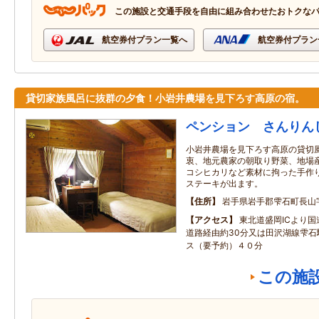
この施設と交通手段を自由に組み合わせたおトクな
航空券付プラン一覧へ
航空券付プラン
貸切家族風呂に抜群の夕食！小岩井農場を見下ろす高原の宿。
ペンション さんりん
小岩井農場を見下ろす高原の貸切
衷、地元農家の朝取り野菜、地場
コシヒカリなど素材に拘った手作
ステーキが出ます。
住所
岩手県岩手郡雫石町長山字
アクセス
東北道盛岡ICより国
道路経由約30分又は田沢湖線雫石
ス（要予約）４０分
この施