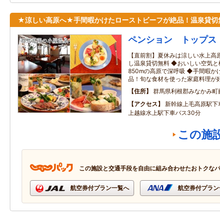
★涼しい高原へ★手間暇かけたローストビーフが絶品！温泉貸切
ペンション トップス
【直前割】夏休みは涼しい水上高
し温泉貸切無料 ◆おいしい空気
850mの高原で深呼吸 ◆手間暇
品！旬な食材を使った家庭料理が
住所
群馬県利根郡みなかみ町
アクセス
新幹線上毛高原駅下
上越線水上駅下車バス30分
この施
この施設と交通手段を自由に組み合わせたおトクな
航空券付プラン一覧へ
航空券付プラン