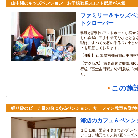
山中湖のキッズペンション お子様歓迎♪ロフト部屋が人気
ファミリー＆キッズペ
トクローバー
料理が評判のアットホームな宿☆
しい自然に囲まれ最高なひとときを
理は、すべて女将の手作り♪ 小さ
トを用意しております。
住所
山梨県南都留郡山中湖村
アクセス
東名高速道御殿場IC
行線『富士吉田駅』/小田急線『御
り。
この施
鳴り砂のビーチ目の前にあるペンション。サーフィン教室も受付
海辺のカフェ＆ペンシ
１日１組、限定４名までのプライ
フェは、地元でも人気♪夏シーズ