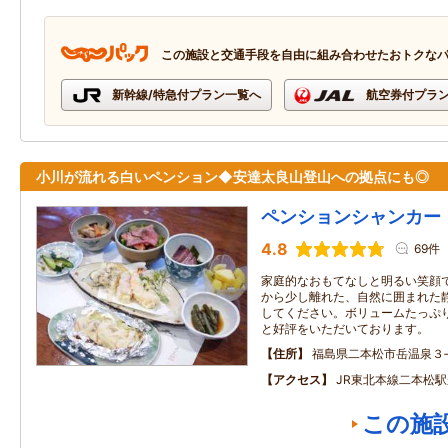
この施設と交通手段を自由に組み合わせたおトクな
新幹線/特急付プラン一覧へ
航空券付プラ
小川が流れる白いペンション◆安達太良山登山への拠点にも◎
ペンションシャンカー
4.8
69件
家庭的なおもてなしと明るい笑顔
から少し離れた、自然に囲まれた
してください。ボリュームたっぷ
と好評をいただいております。
住所
福島県二本松市岳温泉３‐
アクセス
JR東北本線二本松駅
この施