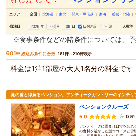
エリア
全国
｜
北海道
｜
東北
｜
関東・甲信越
｜
東海
｜
近畿・北陸
｜
年
月
日
日付未定
泊
宿泊日
人数等
※食事条件などの諸条件については、予
601
軒 絞込み条件に合致
181軒～210軒表示
料金は1泊1部屋の大人1名分の料金で
潮の香と緑薫るペンション。アンティークカントリーのインテリ
ペンションクルーズ
5.0
139件
アンティークに囲まれ日常を忘れ
の食材を活かした創作コースと貸
す。能登半島の中心に位置し、金