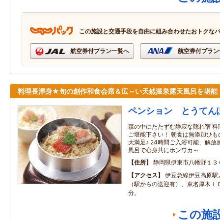
この施設と交通手段を自由に組み合わせたおトクな
航空券付プラン一覧へ
航空券付プラン
料理長渾身★旬の創作和食会席＆広～い天然温泉露天風呂を堪能
ペンション とうてん
森の中にたたずむ静寂な隠れ宿 料
ご堪能下さい！ 朝食は無添加ひも
大満足♪ 24時間ご入浴可能、解
風呂で心身共にホンワカ～
住所
静岡県伊東市八幡野１３
アクセス
伊豆急線伊豆高原駅
（駅からの送迎有）、東名厚木Ｉ
分。
この施