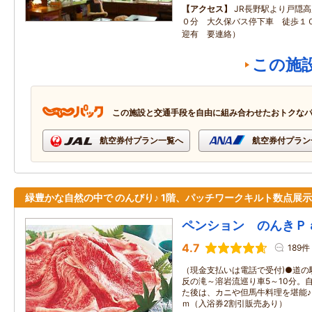
アクセス
JR長野駅より戸隠
０分 大久保バス停下車 徒歩１０
迎有 要連絡）
この施
この施設と交通手段を自由に組み合わせたおトクな
航空券付プラン一覧へ
航空券付プラン
緑豊かな自然の中で のんびり♪ 1階、パッチワークキルト数点展示
ペンション のんきＰ
4.7
189件
（現金支払いは電話で受付)●道の
反の滝～溶岩流巡り車5～10分。
た後は、カニや但馬牛料理を堪能♪
ｍ（入浴券2割引販売あり）