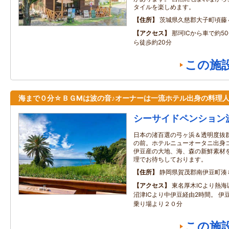
タイルを楽しめます。
住所
茨城県久慈郡大子町頃藤
アクセス
那珂ICから車で約5
ら徒歩約20分
この施
海まで０分☆ＢＧМは波の音♪オーナーは一流ホテル出身の料理
シーサイドペンション
日本の渚百選の弓ヶ浜＆透明度抜
の前。ホテルニューオータニ出身コ
伊豆産の大地、海、森の新鮮素材
理でお待ちしております。
住所
静岡県賀茂郡南伊豆町湊
アクセス
東名厚木ICより熱海
沼津ICより中伊豆経由2時間。 伊
乗り場より２０分
この施