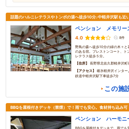
話題のハルニレテラスやトンボの湯へ徒歩10分♪中軽井沢駅も近
ペンション メモリー
4.0
8件
野鳥の森へ徒歩10分の緑の木々と
のある宿。ブレストンコート、トン
レテラス徒歩５分。
住所
長野県北佐久郡軽井沢町
アクセス
碓氷軽井沢インター
鉄道中軽井沢駅下車徒歩7分
この施
BBQを屋根付きデッキ（禁煙）で！雨でも安心。食材持ち込み可
ペンション ハーモニ
BBQを屋根付きデッキで。雨でも