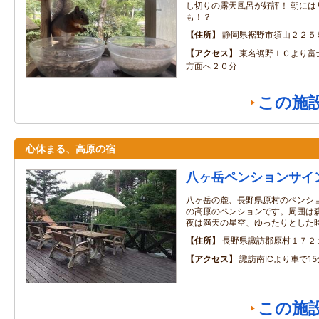
し切りの露天風呂が好評！ 朝には
も！？
住所
静岡県裾野市須山２２５
アクセス
東名裾野ＩＣより富
方面へ２０分
この施
心休まる、高原の宿
八ヶ岳ペンションサイ
八ヶ岳の麓、長野県原村のペンショ
の高原のペンションです。周囲は
夜は満天の星空、ゆったりとした
住所
長野県諏訪郡原村１７２
アクセス
諏訪南ICより車で15
この施