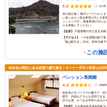
5.0
101件
目の前が海！ 鴨川シーワールドま
い楽しみたい前泊希望の方に大変
ンションです。 朝食希望の方には
りを堪能してください。
住所
千葉県鴨川市江見太夫崎
アクセス
ＪＲ安房鴨川駅下車
「館山駅行き」20分、房州大橋下
この施
由布岳が間近に迫る絶景の露天風呂！オーナー手作り料理も好評
ペンション長閑郷
4.4
389件
由布岳の大パノラマが魅力で、特
露天、内湯はどちらも貸切できる
評◎お酒、おつまみ等持ち込みＯ
住所
大分県由布市湯布院町川