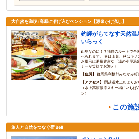
大自然を満喫♪高原に溶け込むペンション【源泉かけ流し】
釣師がもてなす天然温
いらっく
山奥なのに！？独自のルートで全
べられます。 春は山菜、秋はキノ
お風呂は湯量豊富な「湯の小屋温泉
ナーが笑顔でお迎え♪
住所
群馬県利根郡みなかみ町
アクセス
関越道水上ICより
（水上高原藤原スキー場にいちば
ン）
この施
旅人と自然をつなぐ宿 Bell