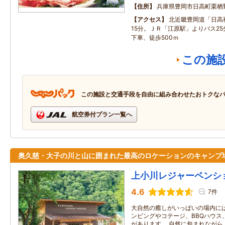
住所
兵庫県豊岡市日高町栗栖
アクセス
北近畿豊岡道「日高
15分。ＪＲ「江原駅」よりバス2
下車、徒歩500ｍ
この施
この施設と交通手段を自由に組み合わせたおトクな
航空券付プラン一覧へ
奥久慈・大子の川と山に囲まれた最高のロケーションのキャンプ
上小川レジャーペンシ
4.6
7件
大自然の癒しがいっぱいの場内に
ンピングやコテージ、BBQハウス
があります。 自然に包まれながら