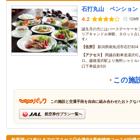
石打丸山 ペンション
4.2
129件
誕生月の方にはバースデーケーキ
リアキャンドル体験、タロット占
す♪
住所
新潟県南魚沼市石打834
アクセス
関越自動車道湯沢IC
ロ。越後湯沢駅より無料シャトル
口下車徒歩5分
この施
この施設と交通手段を自由に組み合わせたおトクな
航空券付プラン一覧へ
桧原湖バス釣りまでのアクセス◎会津牛&馬肉焼肉コースが自慢