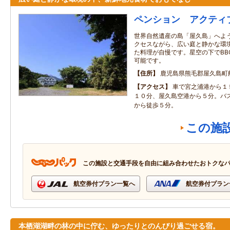
ペンション アクティ
世界自然遺産の島「屋久島」へよう
クセスながら、広い庭と静かな環境
た料理が自慢です。星空の下でBB
可能です。
住所
鹿児島県熊毛郡屋久島町
アクセス
車で宮之浦港から１
１０分、屋久島空港から５分。バ
から徒歩５分。
この施
この施設と交通手段を自由に組み合わせたおトクな
航空券付プラン一覧へ
航空券付プラン
本栖湖湖畔の林の中に佇む、ゆったりとのんびり過ごせる宿。