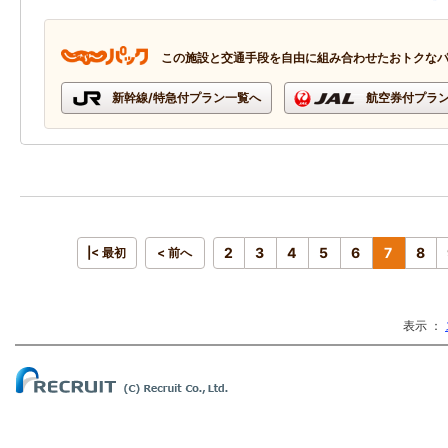
この施設と交通手段を自由に組み合わせたおトクな
新幹線/特急付プラン一覧へ
航空券付プラ
2
3
4
5
6
7
8
|< 最初
< 前へ
表示 ：