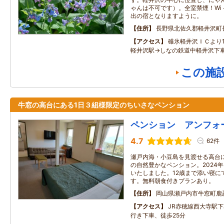
ゃんは不可です）。全室禁煙！Wi
出の宿となりますように。
住所
長野県北佐久郡軽井沢町
アクセス
碓氷軽井沢ＩＣより
軽井沢駅→しなの鉄道中軽井沢下車
この施
牛窓の高台にある1日３組様限定のちいさなペンション
ペンション アンフォ
4.7
62件
瀬戸内海・小豆島を見渡せる高台
の自然豊かなペンション。2024
いたしました。12歳まで添い寝に
す。無料朝食付きプランあり。
住所
岡山県瀬戸内市牛窓町鹿
アクセス
JR赤穂線西大寺駅
行き下車、徒歩25分