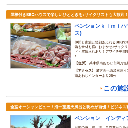
屋根付きBBQハウスで楽しいひとときを♪サイクリストも大歓迎
ペンションｋｉｍｉハ
ス)
仲間と家族と笑顔あふれるBBQで
備も食材も宿におまかせ♪サイク
ド・空気入れあり！アワイチ中間
♪
住所
兵庫県南あわじ市阿万塩
アクセス
灘方面へ西淡三原イン
南あわじインターより25分
この施
全室オーシャンビュー！海一望露天風呂と眺めが自慢！ビジネス
ペンション インディ
目前の海、空、港、自然豊かな高