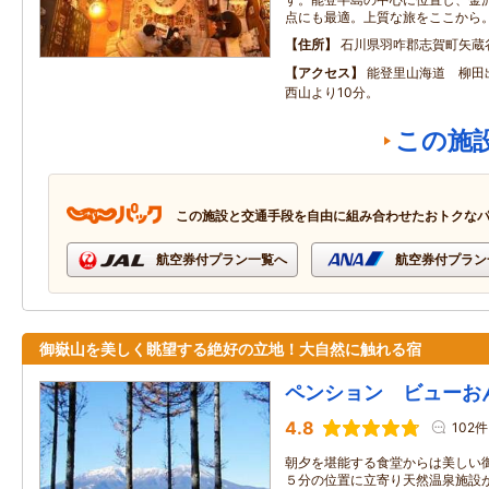
点にも最適。上質な旅をここから
住所
石川県羽咋郡志賀町矢蔵
アクセス
能登里山海道 柳田
西山より10分。
この施
この施設と交通手段を自由に組み合わせたおトクな
航空券付プラン一覧へ
航空券付プラン
御嶽山を美しく眺望する絶好の立地！大自然に触れる宿
ペンション ビューお
4.8
102件
朝夕を堪能する食堂からは美しい
５分の位置に立寄り天然温泉施設