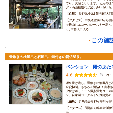
で可。火起こしします。 たかやま
グ・高山植物など楽しみいろいろ
住所
長野県小県郡長和町大門
アクセス
中央道諏訪ICから国
を経由しエコーバレースキー場へ
ッジ2番入口入る
この施
畳敷きの檜風呂と石風呂、鍵付きの貸切温泉。
ペンション 陽のあた
4.6
22件
源泉掛け流し。畳敷きの檜風呂と
全貸切制。もちろん混浴OK.御家
夕食はボリューム満点洋食コース
ン、自家製ヨーグルトでお目覚め
住所
群馬県吾妻郡草津町草津
アクセス
関越自動車道渋川伊
分