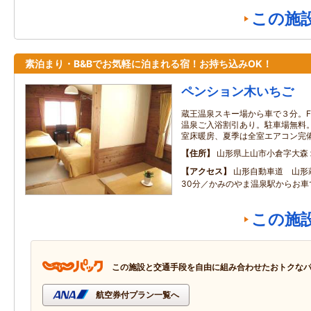
この施
素泊まり・B&Bでお気軽に泊まれる宿！お持ち込みOK！
ペンション木いちご
蔵王温泉スキー場から車で３分。FOO
温泉ご入浴割引あり。駐車場無料。無
室床暖房、夏季は全室エアコン完
住所
山形県上山市小倉字大森
アクセス
山形自動車道 山形
30分／かみのやま温泉駅からお車
この施
この施設と交通手段を自由に組み合わせたおトクな
航空券付プラン一覧へ