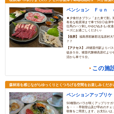
ペンション Ｆｕｎ 
★夕食付きプラン「また来て割」対
有名な桧原湖まで車で5分◎会津牛
位馬のハツ刺しやゆびぬきも♪友
ーズにお過ごしください♪
住所
福島県耶麻郡北塩原村大
７７
アクセス
JR猪苗代駅よりバ
徒歩５分。猪苗代磐梯高原ICより
沼から車で５分。
この施
森林浴を感じながらゆっくりとくつろげる空間をお楽しみくださ
ペンションアップリケ
50種類のバラが咲くアップリケガ
を・・・早朝登山及び早めのチェ
朝食をご用意します。お支払いは