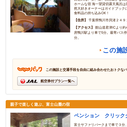
ホームな宿 海一望貸切露天風呂は
然大好きオーナーはガイドブック
食料品の持ち込みOK！
住所
千葉県鴨川市貝渚２４９
アクセス
館山道君津ICより約
房鴨川駅より車で5分。最寄バス停
分。
この施
この施設と交通手段を自由に組み合わせたおトクな
航空券付プラン一覧へ
親子で楽しく遊ぶ、富士山麓の宿
ペンション クリック
富士サファリパークまで車で３分