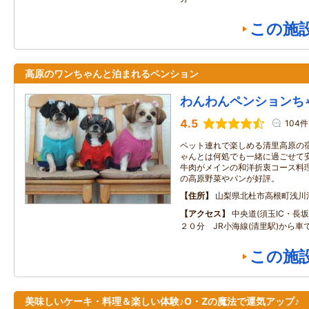
この施
高原のワンちゃんと泊まれるペンション
わんわんペンションち
4.5
104件
ペット連れで楽しめる清里高原の
ゃんとは何処でも一緒に過ごせて
牛肉がメインの和洋折衷コース料
の高原野菜やパンが好評。
住所
山梨県北杜市高根町浅川
アクセス
中央道(須玉IC・長坂I
２０分 JR小海線(清里駅)から車
この施
美味しいケーキ・料理＆楽しい体験♪O・Zの魔法で運気アップ♪