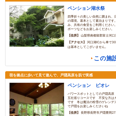
ペンション湖水祭
四季折々の美しい自然に囲まれ、
の環境。基本として素泊まりです
み、共有の食堂をご利用ください
ポーツなどをお楽しみください。
住所
山梨県南都留郡富士河口
アクセス
河口湖ICから車で3
は基本としてございません。
この施
宿を拠点に歩いて見て遊んで、戸隠高原を肌で実感
ペンション ピオレ
パワースポットとしての戸隠高原
五社巡りコースです 不安な方は
です 冬は魔法の粉雪のゲレンデ
で戸隠をお楽しみくださいね
住所
長野県長野市戸隠豊岡273