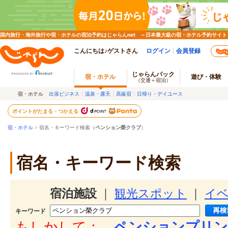
国内旅行・海外旅行や宿・ホテルの宿泊予約はじゃらんnet ～日本最大級の宿・ホテル予約サイト
こんにちは♪ゲストさん
ログイン
会員登録
じゃらんパック
宿・ホテル
遊び・体験
（交通＋宿泊）
宿・ホテル
出張ビジネス
温泉・露天
高級宿
日帰り・デイユース
ポイントがたまる・つかえる
宿・ホテル
> 宿名・キーワード検索（
ペンション榮クラブ
）
宿名・キーワード検索
宿泊施設
｜
観光スポット
｜
イ
キーワード
もしかして：
ペンションプリン