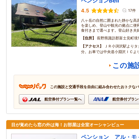
ペンションBell
4.5
17件
八ヶ岳の自然に囲まれた静かな高
を楽しめ、登山や観光の拠点に便
食付きまで選べます。登山好き夫
住所
長野県諏訪郡富士見町境10
アクセス
ＪＲ小渕沢駅よりタ
分。お車では中央道小淵沢ＩＣよ
この施
この施設と交通手段を自由に組み合わせたおトクな
航空券付プラン一覧へ
航空券付プラン
目が覚めたら窓の外は海！お部屋は全室オーシャンビュー
ペンション アル・モ