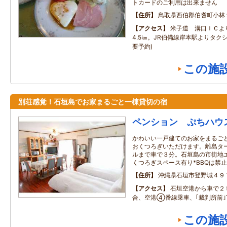
トカードのご利用は出来ません
住所
鳥取県西伯郡伯耆町小林
アクセス
米子道 溝口ＩＣより
4.5㎞。JR伯備線岸本駅よりタクシ
要予約)
この施
別荘感覚！石垣島でお家まるごと一棟貸切の宿
ペンション ぷちハウ
かわいい一戸建てのお家をまるご
おくつろぎいただけます。離島タ
ルまで車で３分。石垣島の市街地エ
くつろぎスペース有り*BBQは禁止
住所
沖縄県石垣市登野城４９
アクセス
石垣空港から車で２
合、空港④番線乗車、｢裁判所前
この施