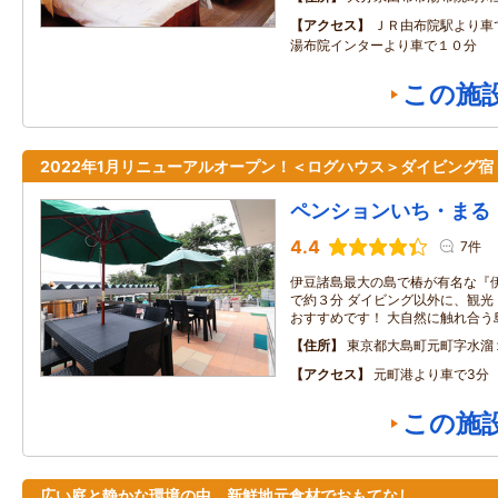
アクセス
ＪＲ由布院駅より車
湯布院インターより車で１０分
この施
2022年1月リニューアルオープン！＜ログハウス＞ダイビング宿
ペンションいち・まる
4.4
7件
伊豆諸島最大の島で椿が有名な『
で約３分 ダイビング以外に、観光
おすすめです！ 大自然に触れ合う
住所
東京都大島町元町字水溜
アクセス
元町港より車で3分
この施
広い庭と静かな環境の中、新鮮地元食材でおもてなし