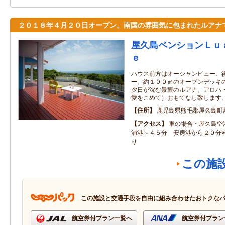
２０１８年４月２０日オープン。南国の雰囲気に包まれたルアナ
屋久島ペンションＬｕ
ｅ
ハウス前方はオーシャンビュー、
ー。約１００㎡のオープンデッキ
夕日が沈む景観のルアナ。アロハ
愛をこめて）おもてなし致します
住所
鹿児島県熊毛郡屋久島町
アクセス
車の場合・屋久島空
浦港～４５分 安房港から２０分
り
この施
この施設と交通手段を自由に組み合わせたおトクな
航空券付プラン一覧へ
航空券付プラン