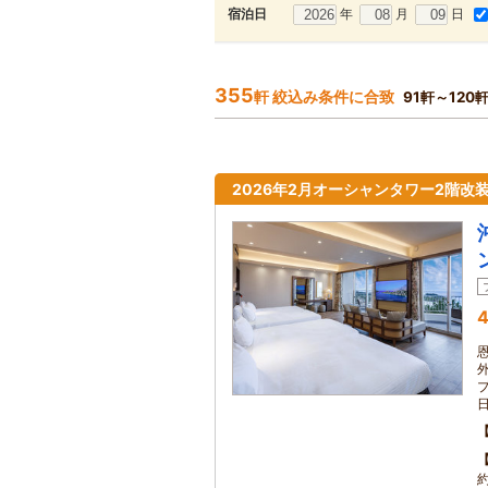
年
月
日
宿泊日
355
軒 絞込み条件に合致
91軒～120
2026年2月オーシャンタワー2階改
4