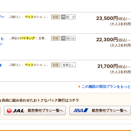
ゾー
…2個/人）、
ペット
ボトル（…
和室
朝・夕
23,500円
(税込)～
(大人2名利用
にも
…満足の
バイキング
！ 定番…
和室
朝のみ
22,300円
(税込)～
ン
(大人2名利用
食
…2個/人）、
ペット
ボトル（…
和室
食事なし
21,700円
(税込)～
(大人2名利用
この施設の宿泊プランをもっと
を自由に組み合わせたおトクなパック旅行はコチラ
航空券付プラン一覧へ
航空券付プラン一覧へ