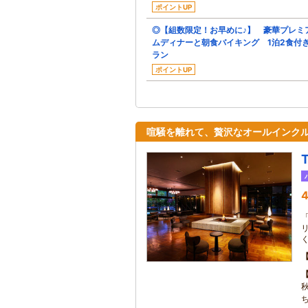
ポイントUP
◎【組数限定！お早めに♪】 豪華プレミ
ムディナーと朝食バイキング 1泊2食付
ラン
ポイントUP
喧騒を離れて、贅沢なオールインク
4