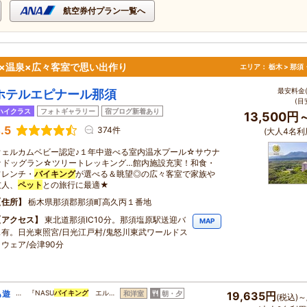
航空券付プラン一覧へ
×温泉×広々客室で思い出作り
エリア：
栃木 > 那
最安料金(
ホテルエピナール那須
(目
ハイクラス
フォトギャラリー
宿ブログ新着あり
13,500円
.5
374件
(大人4名利
ウェルカムベビー認定♪１年中遊べる室内温水プール☆サウナ
☆ドッグラン☆ツリートレッキング…館内施設充実！和食・
フレンチ・
バイキング
が選べる＆眺望◎の広々客室で家族や
友人、
ペット
との旅行に最適★
住所
栃木県那須郡那須町高久丙１番地
アクセス
東北道那須IC10分。那須塩原駅送迎バ
MAP
ス有。日光東照宮/日光江戸村/鬼怒川東武ワールドス
クウェア/会津90分
も遊
… 『NASU
バイキング
エル…
和洋室
朝・夕
19,635円
(税込)～
よ