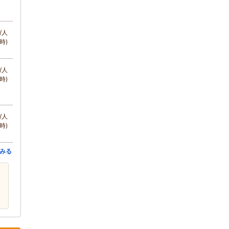
/人
時)
/人
時)
/人
時)
みる