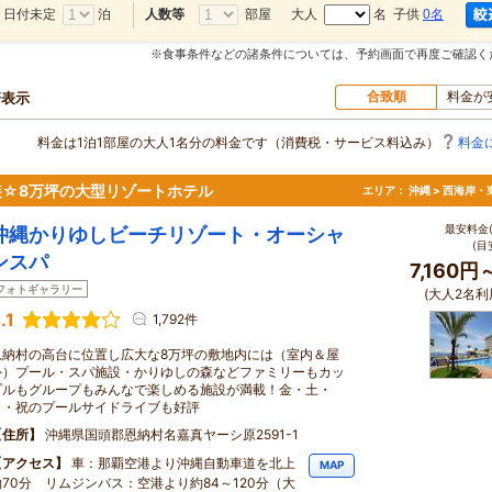
日付未定
泊
部屋
大人
名 子供
0名
人数等
※食事条件などの諸条件については、予約画面で再度ご確認く
合致順
料金が
軒表示
料金は1泊1部屋の大人1名分の料金です（消費税・サービス料込み）
料金
装☆8万坪の大型リゾートホテル
エリア：
沖縄 > 西海岸・
最安料金(
沖縄かりゆしビーチリゾート・オーシャ
(目
ンスパ
7,160円
フォトギャラリー
(大人2名利
.1
1,792件
恩納村の高台に位置し広大な8万坪の敷地内には（室内＆屋
外）プール・スパ施設・かりゆしの森などファミリーもカッ
プルもグループもみんなで楽しめる施設が満載！金・土・
日・祝のプールサイドライブも好評
住所
沖縄県国頭郡恩納村名嘉真ヤーシ原2591-1
アクセス
車：那覇空港より沖縄自動車道を北上
MAP
約70分 リムジンバス：空港より約84～120分（大