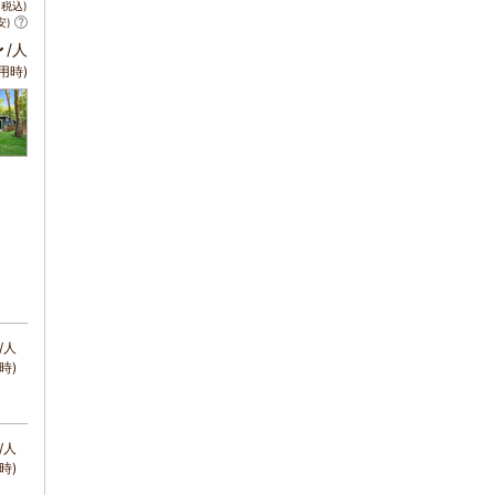
税込)
安)
～
/人
用時)
/人
時)
/人
時)