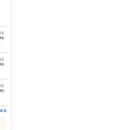
/人
時)
/人
時)
/人
時)
みる