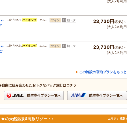
(大人2名利用
ちゃ
…階『NASU
バイキング
エル…
ツイン
朝・夕
23,730円
(税込)～
グ
(大人2名利用
ちゃ
…階『NASU
バイキング
エル…
ツイン
朝・夕
23,730円
(税込)～
ご
(大人2名利用
この施設の宿泊プランをもっと
を自由に組み合わせたおトクなパック旅行はコチラ
航空券付プラン一覧へ
航空券付プラン一覧へ
★の天然温泉&高原リゾート♪
エリア：
福島 