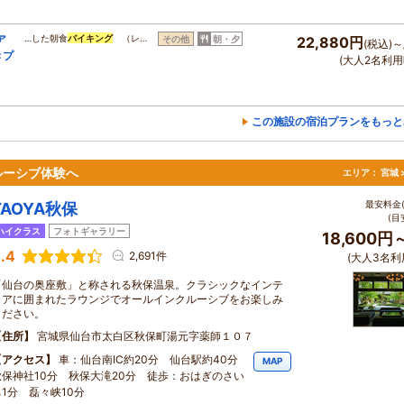
ア
…した朝食
バイキング
（レ…
その他
朝・夕
22,880円
(税込)～
きプ
(大人2名利用
この施設の宿泊プランをもっと
ルーシブ体験へ
エリア：
宮城 
最安料金(
TAOYA秋保
(目
ハイクラス
フォトギャラリー
18,600円
.4
2,691件
(大人3名利
「仙台の奥座敷」と称される秋保温泉。クラシックなインテ
リアに囲まれたラウンジでオールインクルーシブをお楽しみ
ください。
住所
宮城県仙台市太白区秋保町湯元字薬師１０７
アクセス
車：仙台南IC約20分 仙台駅約40分
MAP
秋保神社10分 秋保大滝20分 徒歩：おはぎのさい
ち1分 磊々峡10分