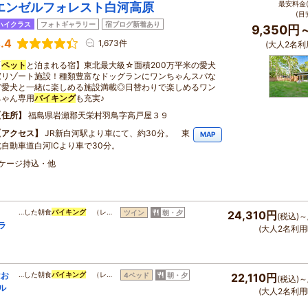
最安料金(
エンゼルフォレスト白河高原
(目
ハイクラス
フォトギャラリー
宿ブログ新着あり
9,350円
.4
1,673件
(大人2名利
【
ペット
と泊まれる宿】東北最大級☆面積200万平米の愛犬
家リゾート施設！種類豊富なドッグランにワンちゃんスパな
ど愛犬と一緒に楽しめる施設満載◎日替わりで楽しめるワン
ちゃん専用
バイキング
も充実♪
住所
福島県岩瀬郡天栄村羽鳥字高戸屋３９
アクセス
JR新白河駅より車にて、約30分。 東
MAP
北自動車道白河ICより車で30分。
・ケージ持込・他
、
…した朝食
バイキング
（レ…
ツイン
朝・夕
24,310円
(税込)～
ラ
(大人2名利用
はお
…した朝食
バイキング
（レ…
4ベッド
朝・夕
22,110円
(税込)～
ル
(大人2名利用