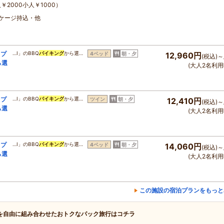
￥2000小人￥1000）
・ケージ持込・他
イプ
…I」のBBQ
バイキング
から選…
4ベッド
朝・夕
12,960円
(税込)～
ら選
(大人2名利用
イプ
…I」のBBQ
バイキング
から選…
ツイン
朝・夕
12,410円
(税込)～
ら選
(大人2名利用
イプ
…I」のBBQ
バイキング
から選…
4ベッド
朝・夕
14,060円
(税込)～
ら選
(大人2名利用
この施設の宿泊プランをもっと
を自由に組み合わせたおトクなパック旅行はコチラ