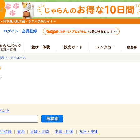
 ～日本最大級の宿・ホテル予約サイト～
ログイン
会員登録
お得な特典をみる
ゃらんパック
遊び・体験
観光ガイド
レンタカー
航空券
（交通＋宿泊）
日帰り・デイユース
グ
）
ベント
・甲信越
｜
東海
｜
近畿・北陸
｜
中国・四国
｜
九州・沖縄