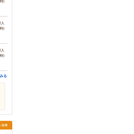
時)
/人
時)
/人
時)
みる
> 白河