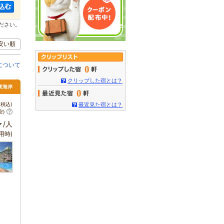
ださい。
安い順
について
0
クリップした宿とは？
東海岸
0
税込)
最近見た宿とは？
安)
～
/人
用時)