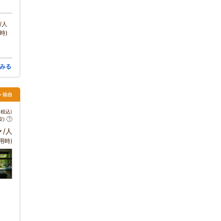
/人
時)
みる
> 仙台
税込)
安)
～
/人
用時)