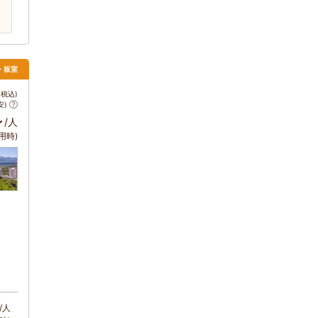
須・板室
税込)
安)
～
/人
用時)
/人