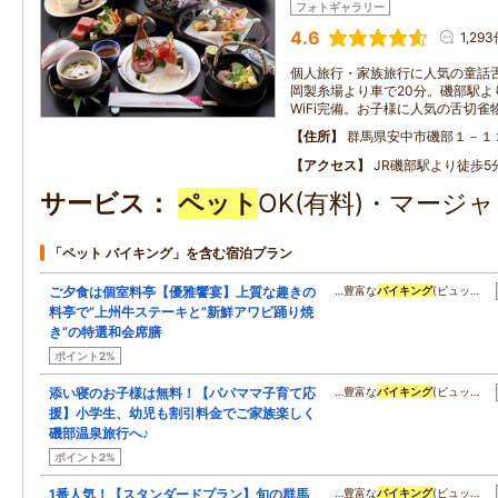
フォトギャラリー
4.6
1,29
個人旅行・家族旅行に人気の童話
岡製糸場より車で20分。磯部駅よ
WiFi完備。お子様に人気の舌切
住所
群馬県安中市磯部１－１
アクセス
JR磯部駅より徒歩5
サービス
ペット
OK(有料)・マージャ
「ペット バイキング」を含む宿泊プラン
ご夕食は個室料亭【優雅饗宴】上質な趣きの
…豊富な
バイキング
(ビュッ…
料亭で”上州牛ステーキと”新鮮アワビ踊り焼
き”の特選和会席膳
ポイント2%
添い寝のお子様は無料！【パパママ子育て応
…豊富な
バイキング
(ビュッ…
援】小学生、幼児も割引料金でご家族楽しく
磯部温泉旅行へ♪
ポイント2%
1番人気！【スタンダードプラン】旬の群馬
…豊富な
バイキング
(ビュッ…