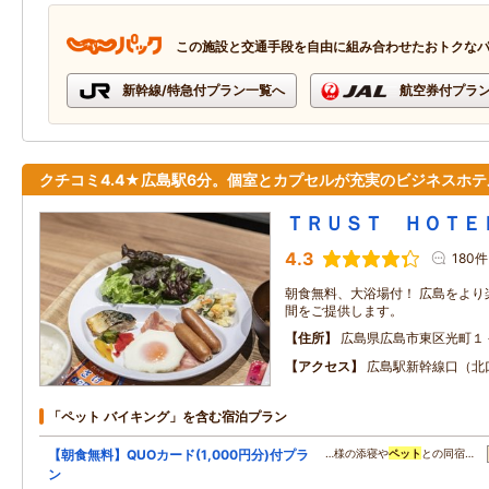
この施設と交通手段を自由に組み合わせたおトクな
新幹線/特急付プラン一覧へ
航空券付プラ
クチコミ4.4★広島駅6分。個室とカプセルが充実のビジネスホテ
ＴＲＵＳＴ ＨＯＴＥ
4.3
180件
朝食無料、大浴場付！ 広島をより
間をご提供します。
住所
広島県広島市東区光町１
アクセス
広島駅新幹線口（北
「ペット バイキング」を含む宿泊プラン
【朝食無料】QUOカード(1,000円分)付プラ
…様の添寝や
ペット
との同宿…
ン