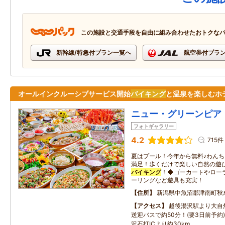
この施設と交通手段を自由に組み合わせたおトクな
新幹線/特急付プラン一覧へ
航空券付プラ
オールインクルーシブサービス開始
バイキング
と温泉を楽しむホ
ニュー・グリーンピア
フォトギャラリー
4.2
715件
夏はプール！今年から無料♪わん
満足！歩くだけで楽しい自然の遊
バイキング
！◆ゴーカートやロー
ーリングなど遊具も充実！
住所
新潟県中魚沼郡津南町秋成
アクセス
越後湯沢駅より大自
送迎バスで約50分！(要3日前予約
沢石打ICより約30km