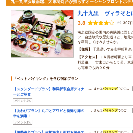
九十九里浜最南端、太東埼灯台が照らすオーシャンフロントホテ
九十九里 ヴィラそと
3.8
307
南房総国定公園内の夷隅川に面し
ツ、自然散策や歴史巡りと、地元
を堪能してはみませんか。
住所
千葉県いすみ市岬町和泉
アクセス
ＪＲ長者町駅より車
料道路、一宮出口から１５分。東
も電車でも約９０分
「ペット バイキング」を含む宿泊プラン
【スタンダードプラン】和洋折衷会席ディナ
…、または
バイキング
でのご…
ーとご朝食
ポイント2%
【あわびプラン】丸ごとアワビと新鮮な海の
…、または
バイキング
でのご…
幸を満喫！
ポイント2%
【伊勢海老プラン】伊勢海老と新鮮お刺身で
…、または
バイキング
でのご…