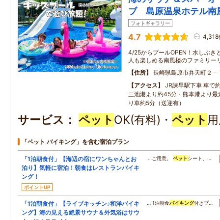
ブ 島原温泉ホテル南
フォトギャラリー
4.7
4,31
4/25からプールOPEN！水しぶ
人も楽しめる南風楼のファミリー
住所
長崎県島原市弁天町２－
アクセス
JR諫早駅下車 車で
三池港より約45分・熊本港より最
り車約5分（送迎有）
サービス
ペット
OK(有料)・
ペット
用
「ペット バイキング」を含む宿泊プラン
「1泊朝食付」【海辺の宿にワンちゃんとお
…ご用意。
ペット
シート、…
泊り】気軽に宿泊！朝食はレストランバイキ
ング！
ポイントUP
「1泊朝食付」【ライブキッチン♪和洋バイキ
… 1泊朝食
バイキング
付きプ…
ング】海の見える絶景サウナ＆外気浴はサウ