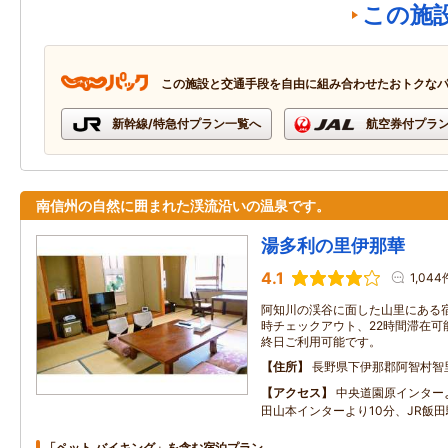
この施
この施設と交通手段を自由に組み合わせたおトクな
新幹線/特急付プラン一覧へ
航空券付プラ
南信州の自然に囲まれた渓流沿いの温泉です。
湯多利の里伊那華
4.1
1,044
阿知川の渓谷に面した山里にある宿
時チェックアウト、22時間滞在可
終日ご利用可能です。
住所
長野県下伊那郡阿智村智里5
アクセス
中央道園原インター
田山本インターより10分、JR飯田
「ペット バイキング」を含む宿泊プラン