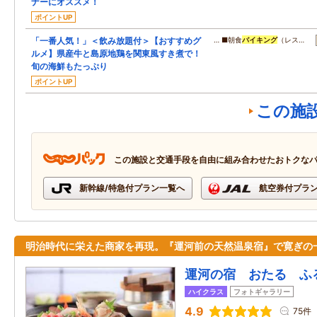
ナーにオススメ！
ポイントUP
「一番人気！」＜飲み放題付＞【おすすめグ
… ■朝食
バイキング
（レス…
ルメ】県産牛と島原地鶏を関東風すき煮で！
旬の海鮮もたっぷり
ポイントUP
この施
この施設と交通手段を自由に組み合わせたおトクな
新幹線/特急付プラン一覧へ
航空券付プラ
明治時代に栄えた商家を再現。『運河前の天然温泉宿』で寛ぎの
運河の宿 おたる ふ
ハイクラス
フォトギャラリー
4.9
75件