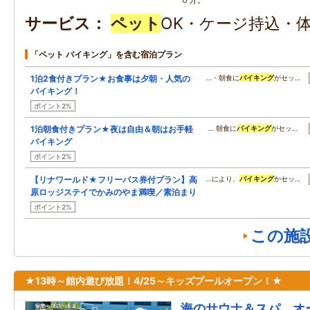
サービス
ペット
OK・ケージ持込・体
「ペット バイキング」を含む宿泊プラン
1泊2食付きプラン★お食事は夕朝・人気の
…・朝食に
バイキング
がセッ…
バイキング！
ポイント2%
1泊朝食付きプラン★夜は自由＆朝はお手軽
… 朝食に
バイキング
がセッ…
バイキング
ポイント2%
【リナワールド★フリーパス券付プラン】高
…により、
バイキング
かセッ…
原ロッジステイでかみのやま満喫／素泊まり
ポイント2%
この施
★13時～館内遊び放題！4/25～キッズプールオープン！★
海のサウナ＆スパ オ