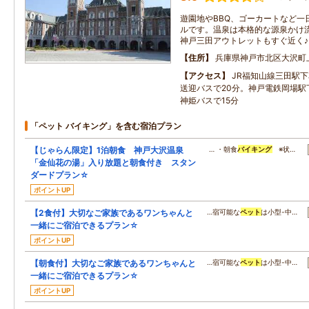
遊園地やBBQ、ゴーカートなど一
ルです。温泉は本格的な源泉かけ
神戸三田アウトレットもすぐ近く♪
住所
兵庫県神戸市北区大沢町
アクセス
JR福知山線三田駅
送迎バスで20分。神戸電鉄岡場駅
神姫バスで15分
「ペット バイキング」を含む宿泊プラン
【じゃらん限定】1泊朝食 神戸大沢温泉
… ・朝食
バイキング
※状…
「金仙花の湯」入り放題と朝食付き スタン
ダードプラン☆
ポイントUP
【2食付】大切なご家族であるワンちゃんと
…宿可能な
ペット
は小型-中…
一緒にご宿泊できるプラン☆
ポイントUP
【朝食付】大切なご家族であるワンちゃんと
…宿可能な
ペット
は小型-中…
一緒にご宿泊できるプラン☆
ポイントUP