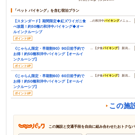
「ペット バイキング」を含む宿泊プラン
【スタンダード】期間限定◆紅ズワイガニ食
…の和洋中
バイキング
メニュ…
べ放題！約50種の和洋中バイキング◆オー
ルインクルーシブ
ポイントUP
《じゃらん限定・早期割90》90日前予約で
… 【夕食
バイキング
】 新潟…
お得！約50種和洋中バイキング【オールイ
ンクルーシブ】
ポイントUP
《じゃらん限定・早期割60》60日前予約で
… 【夕食
バイキング
】 新潟…
お得！約50種和洋中バイキング【オールイ
ンクルーシブ】
ポイントUP
この施
この施設と交通手段を自由に組み合わせたおトクな