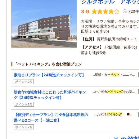
シルクホテル アネッ
3.9
720件
大浴場・サウナ完備。全室シモン
りの快適な環境を整えております。 
田駅より徒歩3分
住所
長野県飯田市錦町１－１
アクセス
JR飯田線 徒歩3
前より徒歩3分
「ペット バイキング」を含む宿泊プラン
素泊まりプラン【24時迄チェックイン可】
…壁紙・カー
ペット
・ユニッ…
ポイント2%
朝食付/地域食材にこだわった和洋バイキン
…たご朝食
バイキング
をお楽…
グ【24時迄チェックイン可】
ポイント2%
【特別ディナープラン】ご夕食は本格料理の
…た和洋
バイキング
■…
選べる2コース【一泊二食】
ポイント2%