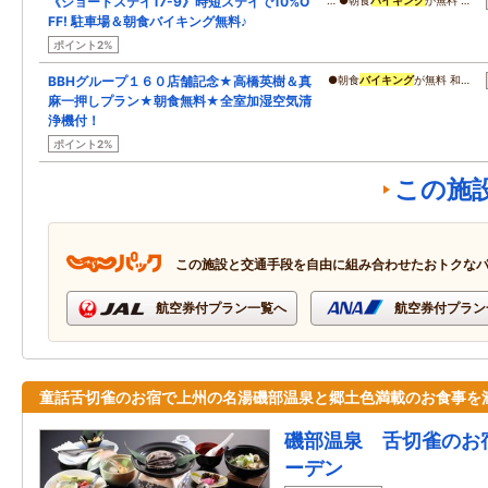
《ショートステイ17-9》時短ステイで10%O
… ●朝食
バイキング
が無料 …
FF! 駐車場＆朝食バイキング無料♪
ポイント2%
BBHグループ１６０店舗記念★高橋英樹＆真
●朝食
バイキング
が無料 和…
麻一押しプラン★朝食無料★全室加湿空気清
浄機付！
ポイント2%
この施
この施設と交通手段を自由に組み合わせたおトクな
航空券付プラン一覧へ
航空券付プラン
童話舌切雀のお宿で上州の名湯磯部温泉と郷土色満載のお食事を
磯部温泉 舌切雀のお
ーデン