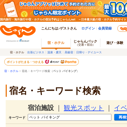
国内旅行・海外旅行や宿・ホテルの宿泊予約はじゃらんnet ～日本最大級の宿・ホテル予約サイト
こんにちは♪ゲストさん
ログイン
会員登録
じゃらんパック
宿・ホテル
遊び・体験
（交通＋宿泊）
宿・ホテル
出張ビジネス
温泉・露天
高級宿
日帰り・デイユース
ポイントがたまる・つかえる
宿・ホテル
> 宿名・キーワード検索（
ペット バイキング
）
宿名・キーワード検索
宿泊施設
｜
観光スポット
｜
イ
キーワード