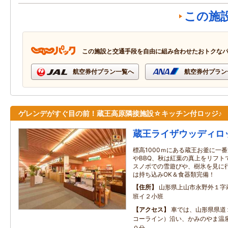
この施
この施設と交通手段を自由に組み合わせたおトクな
航空券付プラン一覧へ
航空券付プラン
ゲレンデがすぐ目の前！蔵王高原隣接施設☆キッチン付ロッジ♪
蔵王ライザウッディロ
標高1000ｍにある蔵王お釜に一
やBBQ、秋は紅葉の真上をリフト
スノボでの雪遊びや、樹氷を見に
は持ち込みOK＆食器類完備！
住所
山形県上山市永野外１字
班イ２小班
アクセス
車では、山形県県道
コーライン）沿い、かみのやま温
０分。