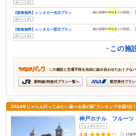
ポイント2%
【朝食無料】レンタカー当日プラン
…様の添寝や
ペット
との同宿…
ポイント2%
【朝食無料】レンタカー翌日プラン
…様の添寝や
ペット
との同宿…
ポイント2%
この施
この施設と交通手段を自由に組み合わせたおトクな
新幹線/特急付プラン一覧へ
航空券付プラン
2024年じゃらん行ってみたい遊べる道の駅”ランキング全国1
神戸ホテル フルーツ
フォトギャラリー
3.9
1,197