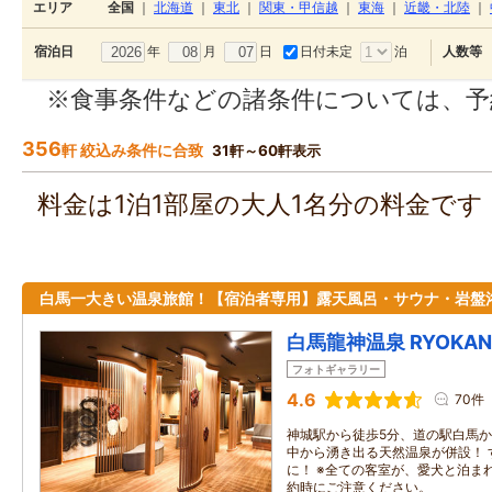
エリア
全国
｜
北海道
｜
東北
｜
関東・甲信越
｜
東海
｜
近畿・北陸
｜
年
月
日
日付未定
泊
宿泊日
人数等
※食事条件などの諸条件については、予
356
軒 絞込み条件に合致
31軒～60軒表示
料金は1泊1部屋の大人1名分の料金で
白馬一大きい温泉旅館！【宿泊者専用】露天風呂・サウナ・岩盤
白馬龍神温泉 RYOKAN 
フォトギャラリー
4.6
70件
神城駅から徒歩5分、道の駅白馬か
中から湧き出る天然温泉が併設！ 
に！ ※全ての客室が、愛犬と泊ま
約時にご注意ください。