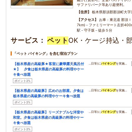
サファリパーク等あり超便利。
住所
栃木県那須郡那須町大字湯本
アクセス
お車：東北道 那須Ｉ
7km)－ファミリーマート左折40
駅－守子坂－徒歩５分
サービス
ペット
OK・ケージ持込・
「ペット バイキング」を含む宿泊プラン
【栃木県産の高級豚★客室に豪華露天風呂付
…日等)に
バイキング
を実施…
★】 夕食は栃木県産の高級豚の料理やケー
キ食べ放題
ポイント2%
【栃木県産の高級豚】広めのお部屋。夕食は
…日等)に
バイキング
を実施…
栃木県産の高級豚の料理やケーキ食べ放題
ポイント2%
【栃木県産の高級豚】リーズナブルな洋室や
…日等)に
バイキング
を実施…
和室。夕食は栃木県産の高級豚の料理やケー
キ食べ放題
ポイント2%