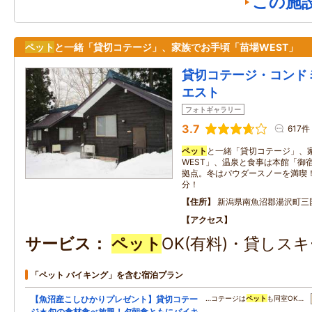
この施
ペット
と一緒「貸切コテージ」、家族でお手頃「苗場WEST」
貸切コテージ・コンド
エスト
フォトギャラリー
3.7
617件
ペット
と一緒「貸切コテージ」、
WEST」、温泉と食事は本館「御
拠点。冬はパウダースノーを満喫
分！
住所
新潟県南魚沼郡湯沢町三国
アクセス
サービス
ペット
OK(有料)・貸しスキ
「ペット バイキング」を含む宿泊プラン
【魚沼産こしひかりプレゼント】貸切コテー
…コテージは
ペット
も同室OK…
ジ★旬の食材食べ放題！夕朝食ともにバイキ