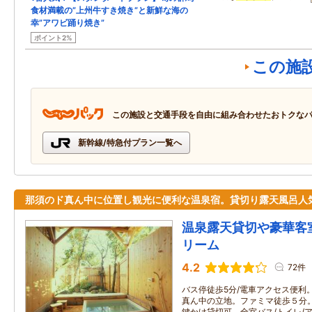
食材満載の”上州牛すき焼き”と新鮮な海の
幸”アワビ踊り焼き”
ポイント2%
この施
この施設と交通手段を自由に組み合わせたおトクな
新幹線/特急付プラン一覧へ
那須のド真ん中に位置し観光に便利な温泉宿。貸切り露天風呂人
温泉露天貸切や豪華客
リーム
4.2
72件
バス停徒歩5分/電車アクセス便利
真ん中の立地。ファミマ徒歩５分
鍵かけ貸切可。全室バス/トイレ/