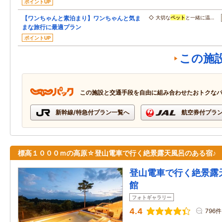
ポイントUP
【ワンちゃんと素泊まり】ワンちゃんと気ま
◇ 大切な
ペット
と一緒に温…
まな旅行に最適プラン
ポイントUP
この施
この施設と交通手段を自由に組み合わせたおトクな
新幹線/特急付プラン一覧へ
航空券付プラ
標高１０００ｍの高原☆登山電車で行く絶景露天風呂のある宿♪
登山電車で行く絶景露
館
フォトギャラリー
4.4
796件