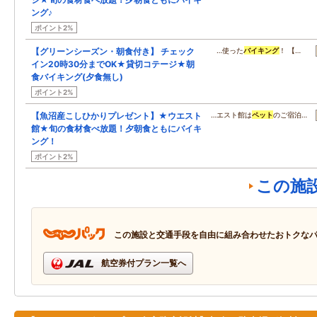
ング♪
ポイント2%
【グリーンシーズン・朝食付き】 チェック
…使った
バイキング
！ 【…
イン20時30分までOK★貸切コテージ★朝
食バイキング(夕食無し)
ポイント2%
【魚沼産こしひかりプレゼント】★ウエスト
…エスト館は
ペット
のご宿泊…
館★旬の食材食べ放題！夕朝食ともにバイキ
ング！
ポイント2%
この施
この施設と交通手段を自由に組み合わせたおトクな
航空券付プラン一覧へ