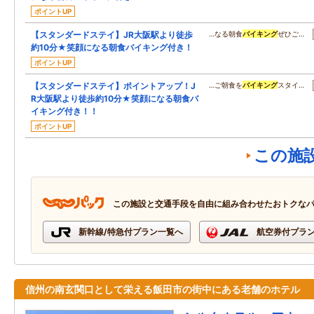
ポイントUP
【スタンダードステイ】JR大阪駅より徒歩
…なる朝食
バイキング
ぜひご…
約10分★笑顔になる朝食バイキング付き！
ポイントUP
【スタンダードステイ】ポイントアップ！J
…ご朝食を
バイキング
スタイ…
R大阪駅より徒歩約10分★笑顔になる朝食バ
イキング付き！！
ポイントUP
この施
この施設と交通手段を自由に組み合わせたおトクな
新幹線/特急付プラン一覧へ
航空券付プラ
信州の南玄関口として栄える飯田市の街中にある老舗のホテル