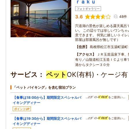
ｒａｋｕ
フォトギャラリー
3.6
48件
宍道湖の景色が楽しめる露天風呂
い。 この辺りでは珍しいワンちゃ
意できます。 何気に嬉しいトイレ
部屋は部屋風呂が無しです）
住所
島根県松江市玉湯町湯町
アクセス
ＪＲ玉造温泉下車、
有り／山陰道松江玉造ＩＣより車
港からタクシー３０分
サービス
ペット
OK(有料)・ケージ
「ペット バイキング」を含む宿泊プラン
【食事は18:00から】期間限定スペシャルバ
…のﾃﾞｨﾅｰ
ﾊﾞｲｷﾝｸﾞ
をご提供い…
イキングディナー
ポイントUP
【食事は19:30から】期間限定スペシャルバ
…のﾃﾞｨﾅｰ
ﾊﾞｲｷﾝｸﾞ
をご提供い…
イキングディナー