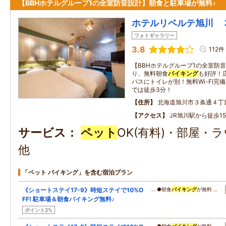
【BBHホテルグループ1の全室防音設計】朝食と駐車場が無料♪
ホテルリベルテ旭川 
フォトギャラリー
3.8
112件
【BBHホテルグループ1の全室防
り、無料朝食
バイキング
も好評！
バスにトイレが別！無料Wi-Fi完
では徒歩3分！
住所
北海道旭川市３条通４丁
アクセス
JR旭川駅から徒歩1
サービス
ペット
OK(有料)・部屋・
他
「ペット バイキング」を含む宿泊プラン
《ショートステイ17-9》時短ステイで10%O
… ●朝食
バイキング
が無料 …
FF! 駐車場＆朝食バイキング無料♪
ポイント2%