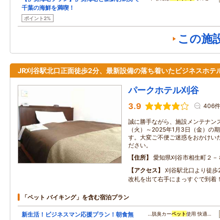
千葉の海鮮を満喫！
ポイント2%
この施
JR刈谷駅北口正面徒歩2分、最新設備の落ち着いたビジネスホテ
パークホテル刈谷
3.9
406
誠に勝手ながら、施設メンテナンスの
（火）～2025年1月3日（金）
す。大変ご不便ご迷惑をおかけい
ださい。
住所
愛知県刈谷市相生町２－
アクセス
刈谷駅北口より徒歩
改札を出て右手にまっすぐで到着
「ペット バイキング」を含む宿泊プラン
新生活！ビジネスマン応援プラン！朝食無
…脱臭カー
ペット
使用 快適…