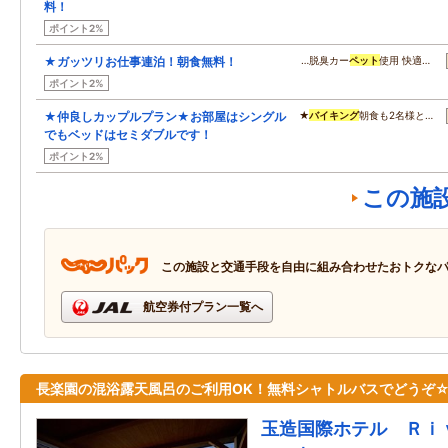
料！
ポイント2%
★ガッツリお仕事連泊！朝食無料！
…脱臭カー
ペット
使用 快適…
ポイント2%
★仲良しカップルプラン★お部屋はシングル
★
バイキング
朝食も2名様と…
でもベッドはセミダブルです！
ポイント2%
この施
この施設と交通手段を自由に組み合わせたおトクな
航空券付プラン一覧へ
長楽園の混浴露天風呂のご利用OK！無料シャトルバスでどうぞ
玉造国際ホテル Ｒｉ