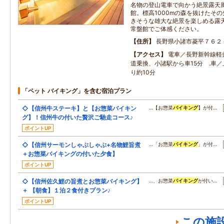
名物の登山電車で向かう絶景露天
館。標高1000mの森を抜けたそ
きそうな雄大な絶景を楽しめる露
常盤館でご体感ください。
住所
長野県小諸市菱平７６２
アクセス
電車／長野新幹線軽
道乗換、小諸駅から車15分 .車／
り約10分
「ペット バイキング」を含む宿泊プラン
◇【信州牛ステーキ】と【お惣菜バイキン
…【お惣菜
バイキング
】が付…
グ】！信州牛の付いた贅沢ご馳走コース♪
ポイントUP
◇【信州サーモンしゃぶしゃぶ+名物鯉旨煮
…「お惣菜
バイキング
」が付…
＋お惣菜バイキングの付いた夕食】
ポイントUP
◇【信州佐久鯉の旨煮とお惣菜バイキング】
…、お惣菜
バイキング
が付い…
＋ 【朝食】１泊２食付きプラン♪
ポイントUP
この施