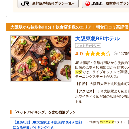
新幹線/特急付プラン一覧へ
航空券付プラ
大阪駅から徒歩約10分！飲食店多数のエリア！朝食口コミ高評価
大阪東急REIホテル
フォトギャラリー
4.0
1,178
JR大阪駅・各線梅田駅から徒歩約
田泉の広場M10右出口から約10
ング
では、ライブキッチンで調理
モーニングステーキが人気♪
住所
大阪府大阪市北区堂山町2
アクセス
ＪＲ大阪駅より徒歩
ホワイティうめだ泉の広場M10右
トル
「ペット バイキング」を含む宿泊プラン
【夏SALE】JR大阪駅より徒歩約10分★笑顔
…ご朝食を
バイキング
スタイ…
になる朝食バイキング付き