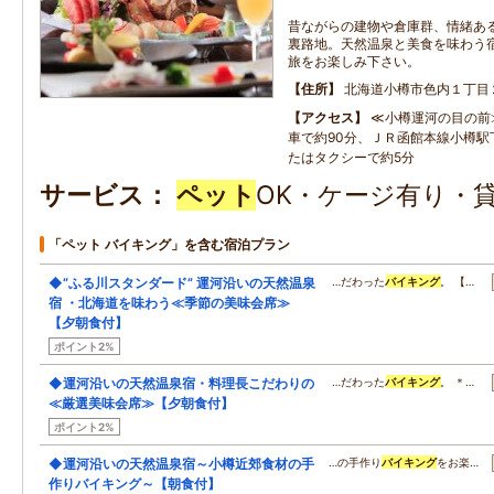
昔ながらの建物や倉庫群、情緒あ
裏路地。天然温泉と美食を味わう
旅をお楽しみ下さい。
住所
北海道小樽市色内１丁目
アクセス
≪小樽運河の目の前
車で約90分、ＪＲ函館本線小樽駅
たはタクシーで約5分
サービス
ペット
OK・ケージ有り・貸
「ペット バイキング」を含む宿泊プラン
◆”ふる川スタンダード” 運河沿いの天然温泉
…だわった
バイキング
。 【…
宿 ・北海道を味わう≪季節の美味会席≫
【夕朝食付】
ポイント2%
◆運河沿いの天然温泉宿・料理長こだわりの
…だわった
バイキング
。 ＊…
≪厳選美味会席≫【夕朝食付】
ポイント2%
◆運河沿いの天然温泉宿～小樽近郊食材の手
…の手作り
バイキング
をお楽…
作りバイキング～【朝食付】