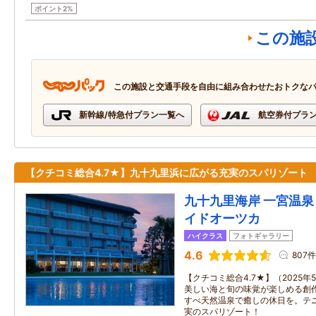
ポイント2%
この施
この施設と交通手段を自由に組み合わせたおトクな
新幹線/特急付プラン一覧へ
航空券付プラ
【クチコミ総合4.7★】九十九里浜に広がる充実のスパリゾート
九十九里海岸 一宮温泉
イドオーツカ
ハイクラス
フォトギャラリー
4.6
807件
【クチコミ総合4.7★】（2025
美しい海と旬の味覚が楽しめる創
すべ天然温泉で癒しの休日を。テ
実のスパリゾート！