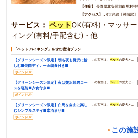
住所
長野県北安曇郡白馬村神
アクセス
JR大糸線【神城駅
サービス
ペット
OK(有料)・マッサ
ィング(有料/手配含む)・他
「ペット バイキング」を含む宿泊プラン
【グリーンシーズン限定】朝も夜も贅沢に愉
…の客室は、
ペット
の愛犬と…
しむ■焼肉ディナー＆朝食付き■
ポイントUP
【グリーンシーズン限定】夜は贅沢焼肉コー
…の客室は、
ペット
の愛犬と…
スを堪能■夕食付き■
ポイントUP
【グリーンシーズン限定】白馬を自由に楽し
…の客室は、
ペット
の愛犬と…
むシンプルステイ■素泊まり■
ポイントUP
この施