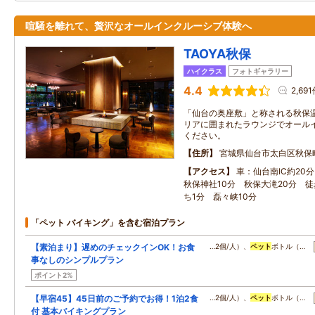
喧騒を離れて、贅沢なオールインクルーシブ体験へ
TAOYA秋保
ハイクラス
フォトギャラリー
4.4
2,69
「仙台の奥座敷」と称される秋保
リアに囲まれたラウンジでオール
ください。
住所
宮城県仙台市太白区秋保
アクセス
車：仙台南IC約20
秋保神社10分 秋保大滝20分 
ち1分 磊々峡10分
「ペット バイキング」を含む宿泊プラン
【素泊まり】遅めのチェックインOK！お食
…2個/人）、
ペット
ボトル（…
事なしのシンプルプラン
ポイント2%
【早宿45】45日前のご予約でお得！1泊2食
…2個/人）、
ペット
ボトル（…
付 基本バイキングプラン