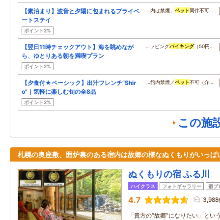
【素泊まり】波音と夕陽に包まれるプライベ
…内は禁煙、
ペット
同伴不可…
ートステイ
ポイント2%
【翌日11時チェックアウト】海を眺めなが
…ッピング
バイキング
（50円…
ら、ゆとりある朝を満喫プラン
ポイント2%
【夕食付★ベーシック】出汁フレンチ“Shir
…館内禁煙／
ペット
不可（介…
o”｜気軽に楽しむ旬の全8品
ポイント2%
この施
札幌の奥座敷、囲炉裏のある宿内は故郷の様なぬくもりがいっぱ
ぬくもりの宿 ふる川
ハイクラス
フォトギャラリー
宿ブ
4.7
3,98
「貴方の“故郷”になりたい」とい