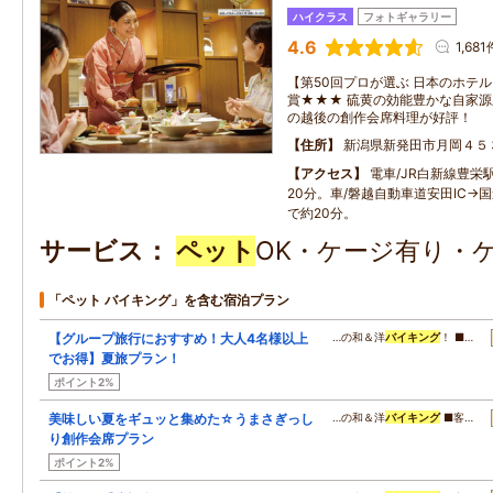
ハイクラス
フォトギャラリー
4.6
1,681
【第50回プロが選ぶ 日本のホテル
賞★★★ 硫黄の効能豊かな自家
の越後の創作会席料理が好評！
住所
新潟県新発田市月岡４５
アクセス
電車/JR白新線豊栄
20分。車/磐越自動車道安田IC→国
で約20分。
サービス
ペット
OK・ケージ有り・
「ペット バイキング」を含む宿泊プラン
【グループ旅行におすすめ！大人4名様以上
…の和＆洋
バイキング
！ ■…
でお得】夏旅プラン！
ポイント2%
美味しい夏をギュッと集めた☆うまさぎっし
…の和＆洋
バイキング
■客…
り創作会席プラン
ポイント2%