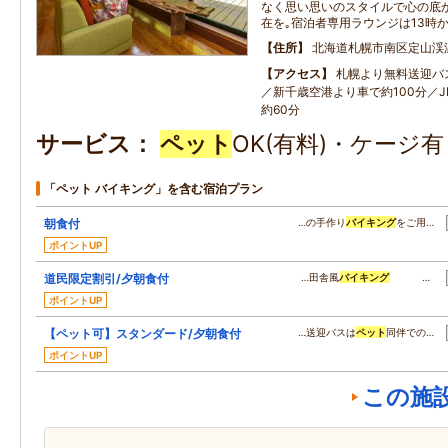
なく思い思いのスタイルで心の底
在を｡宿泊者専用ラウンジは13時
住所
北海道札幌市南区定山渓
アクセス
札幌より無料送迎バ
／新千歳空港より車で約100分／
約60分
サービス
ペット
OK(有料)・ケージ
「ペット バイキング」を含む宿泊プラン
朝食付
…の手作り
バイキング
をご用…
ポイントUP
道民限定割引/夕朝食付
…田舎風
バイキング
…
ポイントUP
【ペット可】スタンダード/夕朝食付
…送迎バスは
ペット
同伴での…
ポイントUP
この施