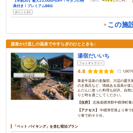
【早割30】最大23,000円OFF！牛タンの特
…さい。 ※
ペット
とのご利…
典付き！プレミアムBBQ
ポイント2%
この施
源泉かけ流しの温泉でやすらぎのひとときを♪
湯宿だいいち
フォトギャラリー
4.8
1,60
養老牛温泉の老舗宿。川辺の露天
のき風呂など、情緒ある温泉が楽
んだんに使った料理も好評。自然
りと時を過ごしてください。
住所
北海道標津郡中標津町養
アクセス
中標津空港より車で
り車で約９０分。
「ペット バイキング」を含む宿泊プラン