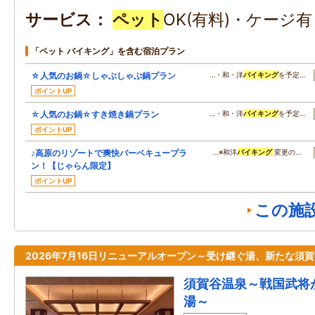
サービス
ペット
OK(有料)・ケージ
「ペット バイキング」を含む宿泊プラン
☆人気のお鍋☆しゃぶしゃぶ鍋プラン
…・和・洋
バイキング
を予定…
ポイントUP
☆人気のお鍋☆すき焼き鍋プラン
…・和・洋
バイキング
を予定…
ポイントUP
♪高原のリゾートで爽快バーベキュープラ
…※和洋
バイキング
変更の…
ン！【じゃらん限定】
ポイントUP
この施
2026年7月16日リニューアルオープン～受け継ぐ湯、新たな須
須賀谷温泉～戦国武将
湯～