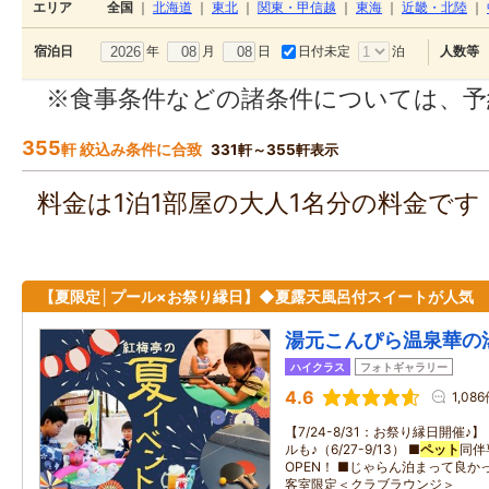
エリア
全国
｜
北海道
｜
東北
｜
関東・甲信越
｜
東海
｜
近畿・北陸
｜
年
月
日
日付未定
泊
宿泊日
人数等
※食事条件などの諸条件については、予
355
軒 絞込み条件に合致
331軒～355軒表示
料金は1泊1部屋の大人1名分の料金で
【夏限定│プール×お祭り縁日】◆夏露天風呂付スイートが人気
湯元こんぴら温泉華の
ハイクラス
フォトギャラリー
4.6
1,08
【7/24-8/31：お祭り縁日開催
ルも♪（6/27-9/13） ■
ペット
同伴
OPEN！ ■じゃらん泊まって良か
客室限定＜クラブラウンジ＞