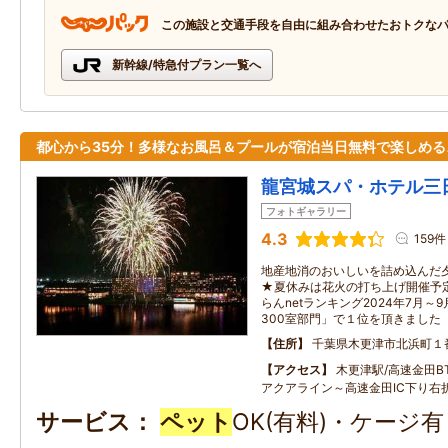
この施設と交通手段を自由に組み合わせたおトクな
新幹線/特急付プラン一覧へ
都心から35分！多様なお風呂＆プールが宿泊当日無料で楽しめる
龍宮城スパ・ホテル三
フォトギャラリー
4.3
159件
地産地消のおいしいを詰め込んだ
★夏休みは花火の打ち上げ開催予
らんnetランキング2024年7月～
300室部門」で１位を頂きました
住所
千葉県木更津市北浜町１
アクセス
木更津駅/高速金田B
アクアライン～高速金田IC下り右
サービス
ペット
OK(有料)・ケージ