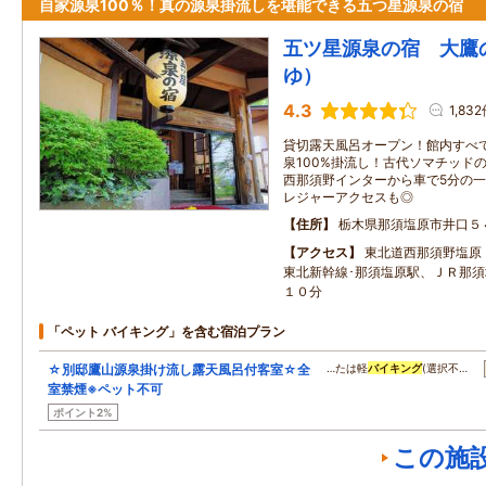
自家源泉100％！真の源泉掛流しを堪能できる五つ星源泉の宿
五ツ星源泉の宿 大鷹
ゆ）
4.3
1,83
貸切露天風呂オープン！館内すべ
泉100%掛流し！古代ソマチッド
西那須野インターから車で5分の
レジャーアクセスも◎
住所
栃木県那須塩原市井口５
アクセス
東北道西那須野塩原
東北新幹線･那須塩原駅、ＪＲ那
１０分
「ペット バイキング」を含む宿泊プラン
☆別邸鷹山源泉掛け流し露天風呂付客室☆全
…たは軽
バイキング
(選択不…
室禁煙※ペット不可
ポイント2%
この施