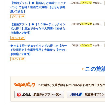
【連泊プラン♪】◆【訳ありと16時チェック
…0種類の
バイキング
☆会場…
イン】でお得！連泊で大満喫♪【せせらぎ御
膳／2食付】
ポイントUP
【連泊プラン♪】◆【１６時～チェックイン
…0種類の
バイキング
☆会場…
でお得！】連泊でゆったり大満喫♪【せせら
ぎ御膳／2食付】
ポイントUP
◆≪１６時～チェックインでお得！≫【カー
…0種類の
バイキング
☆会場…
ド決済限定】大露天風呂を大満喫♪♪【せせら
ぎ御膳／2食付】
ポイントUP
この施
この施設と交通手段を自由に組み合わせたおトクな
航空券付プラン一覧へ
航空券付プラン