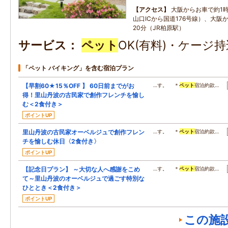
アクセス
大阪からお車で約1時
山口ICから国道176号線）、大阪
20分（JR柏原駅）
サービス
ペット
OK(有料)・ケージ
「ペット バイキング」を含む宿泊プラン
【早割60★15％OFF 】 60日前までがお
…す。 ＊
ペット
宿泊約款…
得！里山丹波の古民家で創作フレンチを愉し
む＜2食付き＞
ポイントUP
里山丹波の古民家オーベルジュで創作フレン
…す。 ＊
ペット
宿泊約款…
チを愉しむ休日〈2食付き〉
ポイントUP
【記念日プラン】 ～大切な人へ感謝をこめ
…す。 ＊
ペット
宿泊約款…
て～里山丹波のオーベルジュで過ごす特別な
ひととき＜2食付き＞
ポイントUP
この施