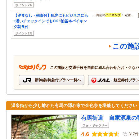
ポイント2%
【夕食なし・朝食付】観光にもビジネスにも
…満足の
バイキング
！ 定番…
♪遅いチェックインでもOK 1泊基本バイキン
グ朝食付
ポイント2%
この施
この施設と交通手段を自由に組み合わせたおトクな
新幹線/特急付プラン一覧へ
航空券付プラ
温泉街から少し離れた有馬の隠れ家で金色泉を堪能してください
有馬街道 自家源泉の
フォトギャラリー
4.6
317件