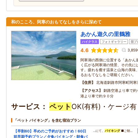
和のこころ、阿寒のおもてなしをさらに深めて
あかん遊久の里鶴雅
ハイクラス
フォトギャラリー
宿ブ
4.6
3,85
阿寒湖の西側に位置する「あかん
く広がる阿寒湖の情景、その先に
す。疲れを癒す温泉と山海の美味
るおもてなしをご堪能ください。
住所
北海道釧路市阿寒町阿寒湖
アクセス
釧路空港より車で約
港より車で約９０分
サービス
ペット
OK(有料)・ケージ
「ペット バイキング」を含む宿泊プラン
【早割60】早めのご予約がおすすめ！60日
…にて、
バイキング
■ご朝…
前早期予約プラン／夕食バイキング・朝食バ