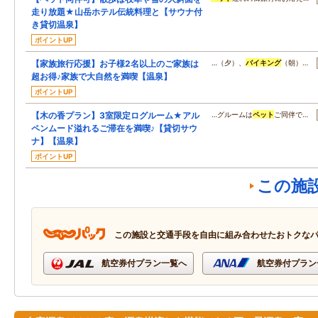
走り放題★山岳ホテル伝統料理と【サウナ付
き貸切温泉】
ポイントUP
【家族旅行応援】お子様2名以上のご家族は
…（夕）、
バイキング
（朝）…
超お得♪家族で大自然を満喫【温泉】
ポイントUP
【木の香プラン】3室限定ログルーム★アル
…グルームは
ペット
ご同伴で…
ペンムード溢れるご滞在を満喫♪【貸切サウ
ナ】【温泉】
ポイントUP
この施
この施設と交通手段を自由に組み合わせたおトクな
航空券付プラン一覧へ
航空券付プラン