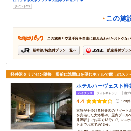
ポイント2%
この施
この施設と交通手段を自由に組み合わせたおトクな
新幹線/特急付プラン一覧へ
航空券付プラ
軽井沢タリアセン隣接 眼前に浅間山を望むホテルで癒しのステ
ホテルハーヴェスト軽
ハイクラス
フォトギャラリー
宿ブ
4.4
128件
東急が手掛ける軽井沢のリゾートホ
を完備した大浴場や、屋内プールで
井沢駅までお車で13分/プリンス
トまでお車で約13分。