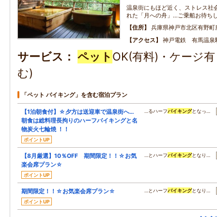
温泉街にもほど近く、ストレス社
れた「月への舟」…ご乗船お待ち
住所
兵庫県神戸市北区有野町
アクセス
神戸電鉄 有馬温泉
サービス
ペット
OK(有料)・ケージ
む)
「ペット バイキング」を含む宿泊プラン
【1泊朝食付】☆夕方は送迎車で温泉街へ…
…るハーフ
バイキング
となっ…
朝食は総料理長拘りのハーフバイキングと名
物炭火七輪焼 ！！
ポイントUP
【8月厳選】10％OFF 期間限定！！☆お気
…とハーフ
バイキング
となり…
楽会席プラン☆
ポイントUP
期間限定！！☆お気楽会席プラン☆
…とハーフ
バイキング
となり…
ポイントUP