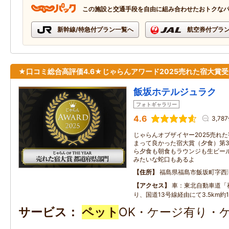
この施設と交通手段を自由に組み合わせたおトクな
新幹線/特急付プラン一覧へ
航空券付プラ
★口コミ総合高評価4.6★じゃらんアワード2025売れた宿大賞
飯坂ホテルジュラク
フォトギャラリー
4.6
3,78
じゃらんオブザイヤー2025売れた
まって良かった宿大賞（夕食）第3
ら夕食も朝食もラウンジも生ビール
みたいな蛇口もあるよ
住所
福島県福島市飯坂町字西
アクセス
車：東北自動車道「
り、国道13号線経由にて3.5km約
サービス
ペット
OK・ケージ有り・