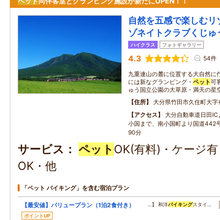
ペット
同伴客室とグランピング施設が新たにOPEN！！
自然を五感で楽しむリ
ゾネイトクラブくじゅ
ハイクラス
フォトギャラリー
4.3
54件
九重連山の麓に位置する大自然に佇
には新なグランピング・
ペット
可
ゅう国立公園の大草原・満天の星
住所
大分県竹田市久住町大字有
アクセス
大分自動車道日田IC
小国まで、南小国町より国道442
90分
サービス
ペット
OK(有料)・ケージ
OK・他
「ペット バイキング」を含む宿泊プラン
【最安値】バリュープラン（1泊2食付き）
…】 和洋
バイキング
スタイ…
ポイントUP