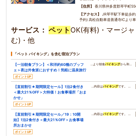
住所
香川県仲多度郡琴平町556
アクセス
JR琴平駅下車徒歩約
予約) 高松自動車道善通寺ICより車
サービス
ペット
OK(有料)・マージャ
む)・他
「ペット バイキング」を含む宿泊プラン
【一泊朝食プラン】＜和洋約60種のブッフ
…より朝食
バイキング
から和…
ェ＞夜は外食派におすすめ！気軽に温泉旅行
ポイントUP
【直前割引★期間限定セール】1泊2食付き
…内容は
バイキング
です。 …
＜最大21％OFF＞大特価！お食事場所「おま
かせ」
ポイントUP
【直前割引★期間限定セール／19：10開
…内容は
バイキング
です。 …
始】1泊2食付き＜最大21％OFF＞お食事場
所おまかせ
ポイントUP