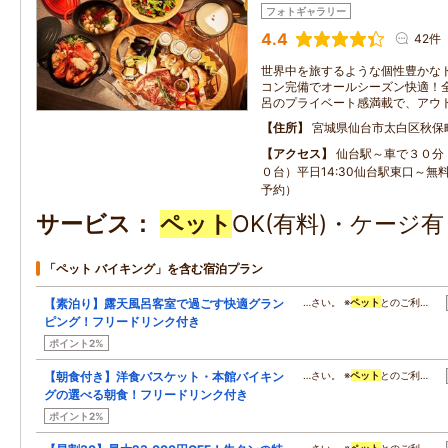
フォトギャラリー
4.4
42件
世界中を旅するような個性豊かな
コン完備でオールシーズン快適！
呂のプライベート感満載で、アウ
住所
宮城県仙台市太白区秋保
アクセス
仙台駅～車で３０分
０台）平日14:30仙台駅東口～無
予約）
サービス
ペット
OK(有料)・ケージ
「ペット バイキング」を含む宿泊プラン
【素泊り】露天風呂客室で過ごす快適グラン
…さい。 ※
ペット
とのご利…
ピング！フリードリンク付き
ポイント2%
【朝食付き】洋食バスケット・本館バイキン
…さい。 ※
ペット
とのご利…
グの選べる朝食！フリードリンク付き
ポイント2%