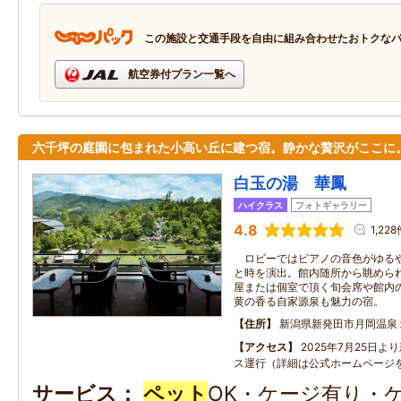
この施設と交通手段を自由に組み合わせたおトクな
航空券付プラン一覧へ
六千坪の庭園に包まれた小高い丘に建つ宿。静かな贅沢がここに
白玉の湯 華鳳
ハイクラス
フォトギャラリー
4.8
1,22
ロビーではピアノの音色がゆるや
と時を演出。館内随所から眺めら
屋または個室で頂く旬会席や館内
黄の香る自家源泉も魅力の宿。
住所
新潟県新発田市月岡温泉
アクセス
2025年7月25日
ス運行（詳細は公式ホームページ
サービス
ペット
OK・ケージ有り・