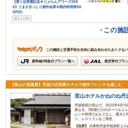
【第１位受賞記念★じゃらんアワード202
…の和＆洋
バイキング
■客…
5】うまさぎっしり創作会席＆館内利用券50
0円付♪
ポイント2%
この施
この施設と交通手段を自由に組み合わせたおトクな
新幹線/特急付プラン一覧へ
航空券付プラ
【里山の原風景】丹波の古民家ホテルで創作フレンチを楽しむ
里山ホテルかねのね丹
丹波柏原の里山で、2023年4月1
異なる、5部屋だけのオーベルジュ
レンチ料理でおもてなし。愛犬と
ジ、レストランをご用意。
住所
兵庫県丹波市柏原町上小