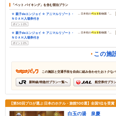
「ペット バイキング」を含む宿泊プラン
☆ 親子deエンジョイ ☆ アニマルリゾート・
… 日本初の
ペット
動物園「…
ＮＯＡＨ入場券付き
ポイント2%
☆ 親子deエンジョイ ☆ アニマルリゾート・
… 日本初の
ペット
動物園「…
ＮＯＡＨ入場券付き
ポイント2%
この施
この施設と交通手段を自由に組み合わせたおトクな
新幹線/特急付プラン一覧へ
航空券付プラ
【第50回プロが選ぶ 日本のホテル・旅館100選】全国1位を受賞
白玉の湯 泉慶