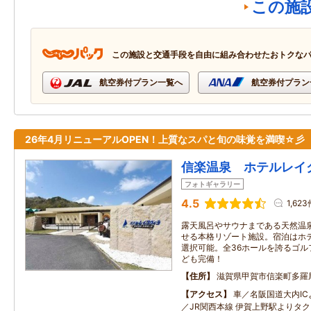
この施
この施設と交通手段を自由に組み合わせたおトクな
航空券付プラン一覧へ
航空券付プラン
26年4月リニューアルOPEN！上質なスパと旬の味覚を満喫☆彡
信楽温泉 ホテルレイ
フォトギャラリー
4.5
1,623
露天風呂やサウナまである天然温
せる本格リゾート施設。宿泊はホ
選択可能。全36ホールを誇るゴル
ども完備！
住所
滋賀県甲賀市信楽町多羅
アクセス
車／名阪国道大内IC
／JR関西本線 伊賀上野駅よりタク