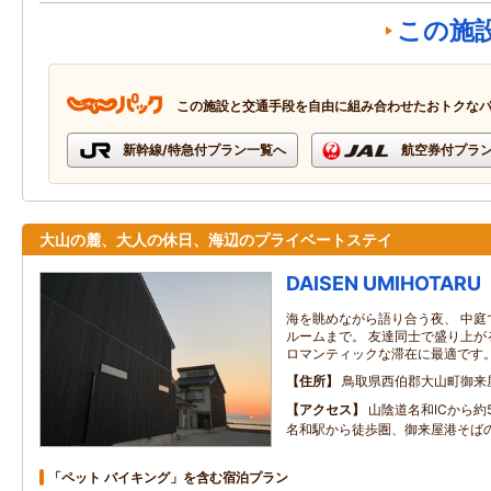
この施
この施設と交通手段を自由に組み合わせたおトクな
新幹線/特急付プラン一覧へ
航空券付プラ
大山の麓、大人の休日、海辺のプライベートステイ
DAISEN UMIHOTARU
海を眺めながら語り合う夜、 中庭
ルームまで。 友達同士で盛り上が
ロマンティックな滞在に最適です
住所
鳥取県西伯郡大山町御来
アクセス
山陰道名和ICから約
名和駅から徒歩圏、御来屋港そば
「ペット バイキング」を含む宿泊プラン