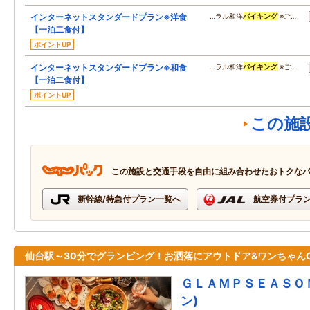
インターネットスタンダードプラン※洋食
…ラル和洋
バイキング
※ご…
【一泊二食付】
ポイントUP
インターネットスタンダードプラン※和食
…ラル和洋
バイキング
※ご…
【一泊二食付】
ポイントUP
この施
この施設と交通手段を自由に組み合わせたおトクな
新幹線/特急付プラン一覧へ
航空券付プラ
仙台駅～30分でグランピング！お洒落にアウトドア&ワンちゃん
ＧＬＡＭＰＳＥＡＳＯ
ン)