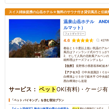
スイス姉妹提携の山岳ホテル☆無料のサウナ付き貸切風呂と伝統
温泉山岳ホテル ANDE
ルマット）
フォトギャラリー
4.6
427件
都会と１０度以上低い気温のアル
風呂はフィンランド式ロウリュが
2、そして人気の北欧風アルペン
統料理はチーズフォンデュも♪
住所
長野県小県郡長和町姫木
アクセス
○中央道諏訪ＩＣか
白樺湖より５分で姫木平 ○中央線
西白樺湖から送迎
サービス
ペット
OK(有料)・ケージ
「ペット バイキング」を含む宿泊プラン
【ペット同伴可】散歩は牧草や雪の大斜面を
ペット
連れの御旅行にお応え…