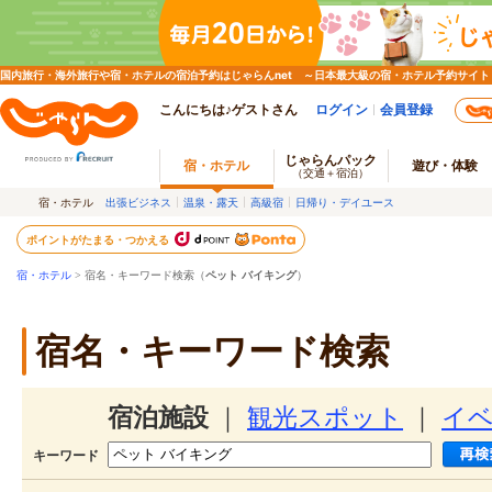
国内旅行・海外旅行や宿・ホテルの宿泊予約はじゃらんnet ～日本最大級の宿・ホテル予約サイト
こんにちは♪ゲストさん
ログイン
会員登録
じゃらんパック
宿・ホテル
遊び・体験
（交通＋宿泊）
宿・ホテル
出張ビジネス
温泉・露天
高級宿
日帰り・デイユース
ポイントがたまる・つかえる
宿・ホテル
> 宿名・キーワード検索（
ペット バイキング
）
宿名・キーワード検索
宿泊施設
｜
観光スポット
｜
イ
キーワード