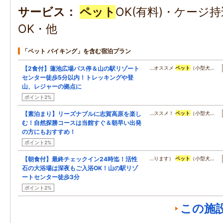
サービス
ペット
OK(有料)・ケージ
OK・他
「ペット バイキング」を含む宿泊プラン
【2食付】蓮池広場バス停＆山の駅リゾート
…オススメ
ペット
（小型犬…
センター徒歩5分以内！トレッキングや登
山、レジャーの拠点に
ポイント2%
【素泊まり】リーズナブルに志賀高原を楽し
…ススメ！
ペット
（小型犬…
む！自然探勝コースは当館すぐ＆朝早い出発
の方にもおすすめ！
ポイント2%
【朝食付】最終チェックイン24時迄！活性
…ります）
ペット
（小型犬…
石の大浴場は深夜もご入浴OK！山の駅リゾ
ートセンター徒歩3分
ポイント2%
この施