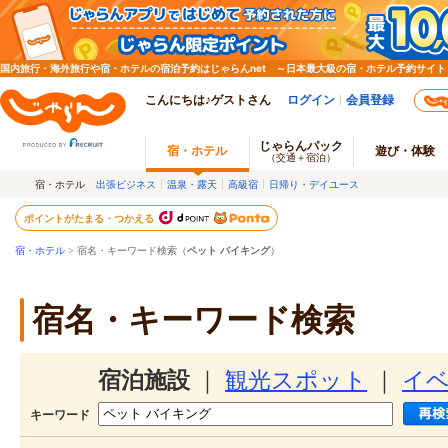
国内旅行・海外旅行や宿・ホテルの宿泊予約はじゃらんnet ～日本最大級の宿・ホテル予約サイト
こんにちは♪ゲストさん
ログイン
会員登録
じゃらんパック
宿・ホテル
遊び・体験
（交通＋宿泊）
宿・ホテル
出張ビジネス
温泉・露天
高級宿
日帰り・デイユース
ポイントがたまる・つかえる
宿・ホテル
> 宿名・キーワード検索（
ペット バイキング
）
宿名・キーワード検索
宿泊施設
｜
観光スポット
｜
イ
キーワード