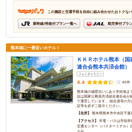
この施設と交通手段を自由に組み合わせたおトクな
新幹線/特急付プラン一覧へ
航空券付プラ
熊本城に一番近いホテル！
ＫＫＲホテル熊本（国
連合会熊本共済会館）
フォトギャラリー
4.4
40件
熊本城の城壁沿いにあり市街地まで
設は国家公務員共済組合連合会が
て運営しています。 組合員等の方
証等を必ずご提示ください。
住所
熊本県熊本市中央区千葉
アクセス
市電・バスは市役所
交通センター（バスターミナル）
５分。