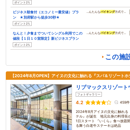
ポイント2%
ビジネス朝食付（エコノミー最安値）プラ
…んたんな
バイキング
方式で…
ン ★別府駅から徒歩30秒★
ポイント2%
なんと！夕食までついてシングル利用でこの
…んたんな
バイキング
方式で…
値段【１日１０室限定】新ビジネスプラン
ポイント2%
この施
【2024年8月OPEN】アイヌの文化に触れる『スパ＆リゾートホ
リブマックスリゾート
フォトギャラリー
4.2
459件
2024年8月アイヌの文化に触れ
テル』が誕生 地元出身の料理長
1日スタート 『いくら』食べ放題
る舞う白老牛ステーキは絶品