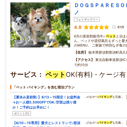
ＤＯＧＳＰＡＲＥＳＯ
ノ
フォトギャラリー
4.8
81件
6月の直前割販売中♪
ペット
と泊ま
ん、ベッドや貸切風呂もずっと愛犬
のMENU。 ご家族で特別な夕食
住所
栃木県那須郡那須町高久
アクセス
東北自動車道那須I
で約10分
サービス
ペット
OK(有料)・ケージ
「ペット バイキング」を含む宿泊プラン
【夏休み直前割♪】8/13～15限定！お盆料金
…のおやつ
バイキング
も完備…
→お一人様5,500OFFでOK♪空室は残り僅
か！ご予約はお早めに！
ポイント2%
【8/10～15専用】愛犬とレストランで♪那須
…のおやつ
バイキング
も完備…