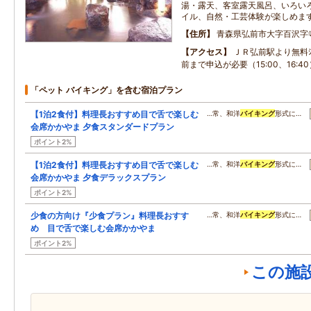
湯・露天、客室露天風呂、いろい
イル、自然・工芸体験が楽しめま
住所
青森県弘前市大字百沢字
アクセス
ＪＲ弘前駅より無料ｼｬ
前まで申込が必要（15:00、16:40
「ペット バイキング」を含む宿泊プラン
【1泊2食付】料理長おすすめ目で舌で楽しむ
…常、和洋
バイキング
形式に…
会席かかやま 夕食スタンダードプラン
ポイント2%
【1泊2食付】料理長おすすめ目で舌で楽しむ
…常、和洋
バイキング
形式に…
会席かかやま 夕食デラックスプラン
ポイント2%
少食の方向け『少食プラン』料理長おすす
…常、和洋
バイキング
形式に…
め 目で舌で楽しむ会席かかやま
ポイント2%
この施