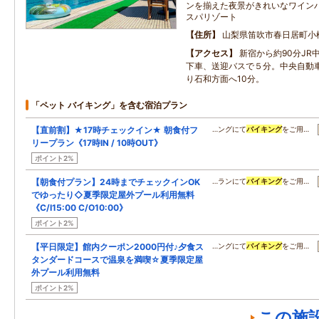
ンを揃えた夜景がきれいなワイン
スパリゾート
住所
山梨県笛吹市春日居町小松
アクセス
新宿から約90分JR
下車、送迎バスで５分。中央自動車
り石和方面へ10分。
「ペット バイキング」を含む宿泊プラン
【直前割】★17時チェックイン★ 朝食付フ
…ングにて
バイキング
をご用…
リープラン《17時IN / 10時OUT》
ポイント2%
【朝食付プラン】24時までチェックインOK
…ランにて
バイキング
をご用…
でゆったり◇夏季限定屋外プール利用無料
《C/I15:00 C/O10:00》
ポイント2%
【平日限定】館内クーポン2000円付♪夕食ス
…ングにて
バイキング
をご用…
タンダードコースで温泉を満喫☆夏季限定屋
外プール利用無料
ポイント2%
この施