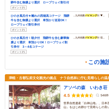
騨牛含む御膳より選択 ロープウェイ割引付
ポイント2%
ひのき風呂付★離れの西穂高コテージ 飛騨
…九州焼酎
バイキング
付 ▼…
牛を含む御膳より選択 車預かり送迎OK！
ロープウェイ割引券付
ポイント2%
ひのき風呂付！朝夕付 飛騨牛を含む豪華御
…九州焼酎
バイキング
付 宿…
膳より選択 車預かりOK！ロープウェイ割
引券付 3～4名コテージ
ポイント2%
この施
津軽・古都弘前文化観光の拠点 ナラ自然林に佇む見晴らしの温
アソベの森 いわき荘
4.5
546件
世界自然遺産「白神山地」、日本
山」をはじめ静かで見晴らしの良