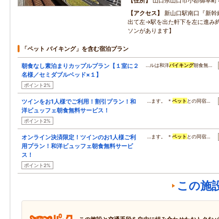
住所
山口県山口市小郡御幸町
アクセス
新山口駅南口『新幹
出て左→駅を出た軒下を左に進み
ソンがあります】
「ペット バイキング」を含む宿泊プラン
朝食なし素泊まりカップルプラン【１室に２
…ルは和洋
バイキング
朝食無…
名様／セミダブルベッド×１】
ポイント2%
ツインをお1人様でご利用！割引プラン！和
…ます。 ＊
ペット
との同宿…
洋ビュッフェ朝食無料サービス！
ポイント2%
オンライン決済限定！ツインのお1人様ご利
…ます。 ＊
ペット
との同宿…
用プラン！和洋ビュッフェ朝食無料サービ
ス！
ポイント2%
この施