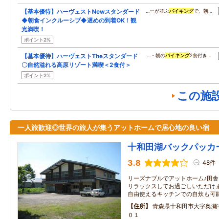
【基本優待】ハーヴェストNewスタンダード
…ーが並ぶ
バイキング
で、朝…
◆朝食インクルーシブ◆遅めの到着OK！観
光満喫！
ポイント2%
【基本優待】ハーヴェストTheスタンダード
…・朝の
バイキング
2食付き…
〇自然溢れる高原リゾート満喫＜2食付＞
ポイント2%
この施
一人旅歓迎◎世界の旅人が集うアットホームで居心地の良い宿
十和田湖バックパッカ
3.8
48件
リーズナブルでアットホーム♪田
リラックスしてお過ごしいただけ
自由使えるキッチンでの自炊も可
住所
青森県十和田市大字奥瀬
０１