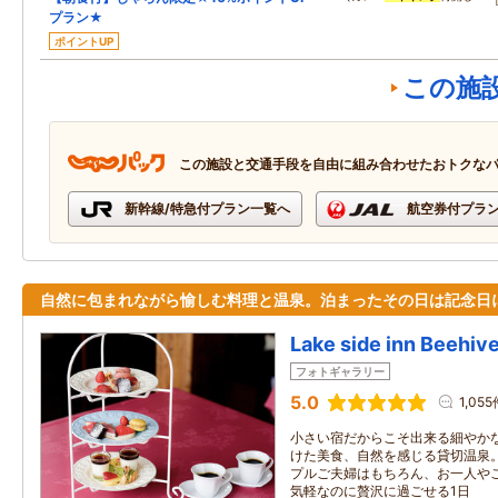
プラン★
ポイントUP
この施
この施設と交通手段を自由に組み合わせたおトクな
新幹線/特急付プラン一覧へ
航空券付プラ
自然に包まれながら愉しむ料理と温泉。泊まったその日は記念日
Lake side inn Bee
フォトギャラリー
5.0
1,055
小さい宿だからこそ出来る細やか
けた美食、自然を感じる貸切温泉
プルご夫婦はもちろん、お一人や
気軽なのに贅沢に過ごせる1日