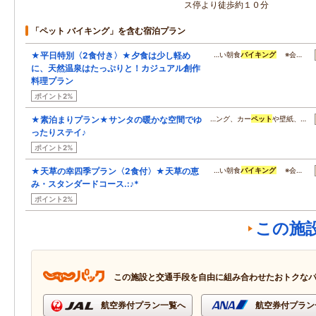
ス停より徒歩約１０分
「ペット バイキング」を含む宿泊プラン
★平日特別〈2食付き〉★夕食は少し軽め
…い朝食
バイキング
※会…
に、天然温泉はたっぷりと！カジュアル創作
料理プラン
ポイント2%
★素泊まりプラン★サンタの暖かな空間でゆ
…ング、カー
ペット
や壁紙、…
ったりステイ♪
ポイント2%
★天草の幸四季プラン〈2食付〉★天草の恵
…い朝食
バイキング
※会…
み・スタンダードコース.:♪*
ポイント2%
この施
この施設と交通手段を自由に組み合わせたおトクな
航空券付プラン一覧へ
航空券付プラン