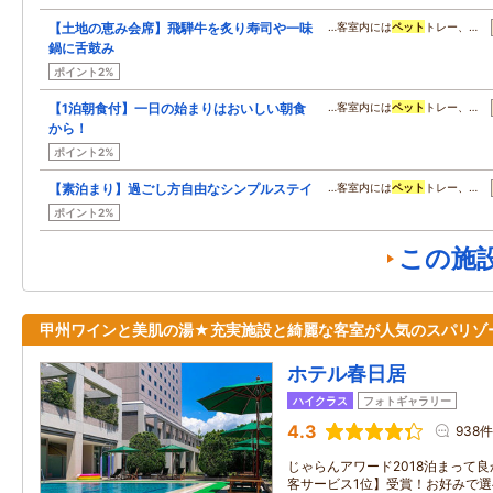
【土地の恵み会席】飛騨牛を炙り寿司や一味
…客室内には
ペット
トレー、…
鍋に舌鼓み
ポイント2%
【1泊朝食付】一日の始まりはおいしい朝食
…客室内には
ペット
トレー、…
から！
ポイント2%
【素泊まり】過ごし方自由なシンプルステイ
…客室内には
ペット
トレー、…
ポイント2%
この施
甲州ワインと美肌の湯★充実施設と綺麗な客室が人気のスパリゾ
ホテル春日居
ハイクラス
フォトギャラリー
4.3
938件
じゃらんアワード2018泊まって
客サービス1位】受賞！お好みで