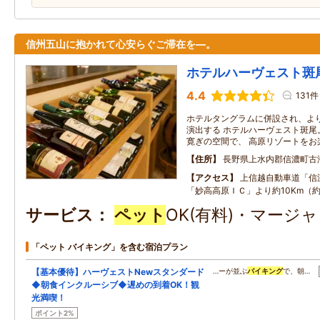
信州五山に抱かれて心安らぐご滞在を―。
ホテルハーヴェスト斑
4.4
131件
ホテルタングラムに併設され、よ
演出する ホテルハーヴェスト斑尾
寛ぎの空間で、 高原リゾートをお
住所
長野県上水内郡信濃町古
アクセス
上信越自動車道「信
「妙高高原ＩＣ」より約10Km（約
サービス
ペット
OK(有料)・マージ
「ペット バイキング」を含む宿泊プラン
【基本優待】ハーヴェストNewスタンダード
…ーが並ぶ
バイキング
で、朝…
◆朝食インクルーシブ◆遅めの到着OK！観
光満喫！
ポイント2%