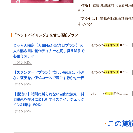
住所
福島県耶麻郡北塩原村檜
５２
アクセス
磐越自動車道猪苗代
車で25分
「ペット バイキング」を含む宿泊プラン
じゃらん限定【人気No.1♪記念日プラン】大
…はちみつ
バイキング
■ご…
人の記念日に創作ディナーと貸し切り温泉で
心整うステイ
ポイント2%
【スタンダードプラン】忙しい毎日に、小さ
…はちみつ
バイキング
■ご…
なご褒美を。伊仏コースで過ごす静かな一夜
ポイント2%
【素泊り】時間に縛られない自由な旅を！貸
…す。 ※
ペット
同伴のご…
切温泉を存分に楽しむマイステイ。チェック
イン21時までOK♪
ポイント2%
この施