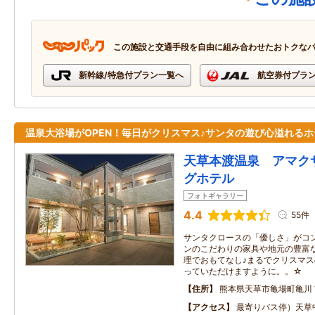
この施設と交通手段を自由に組み合わせたおトクな
新幹線/特急付プラン一覧へ
航空券付プラ
温泉大浴場がOPEN！毎日がクリスマス♪サンタの遊び心溢れるホ
天草本渡温泉 アマク
グホテル
フォトギャラリー
4.4
55件
サンタクロースの「優しさ」がコ
ンのこだわりの家具や地元の豊富
理でおもてなし♪まるでクリスマ
っていただけますように。。☆
住所
熊本県天草市亀場町亀川
アクセス
最寄りバス停）天草