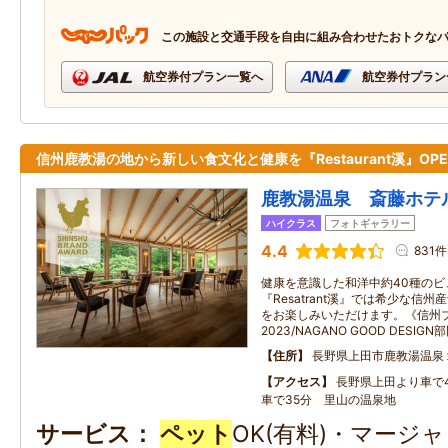
この施設と交通手段を自由に組み合わせたおトクな
航空券付プラン一覧へ
航空券付プラン
信州鹿教湯の地から新しい食文化と健康を『Restaurant溪』OPE
鹿教湯温泉 斎藤ホテ
ハイクラス
フォトギャラリー
4.4
831件
健康を意識した和洋中約40種の
『Resatrant溪』では希少な信
をお楽しみいただけます。《信州
2023/NAGANO GOOD DESI
住所
長野県上田市鹿教湯温泉
アクセス
長野県上田より車で
車で35分 里山の温泉地
サービス
ペット
OK(有料)・マージ