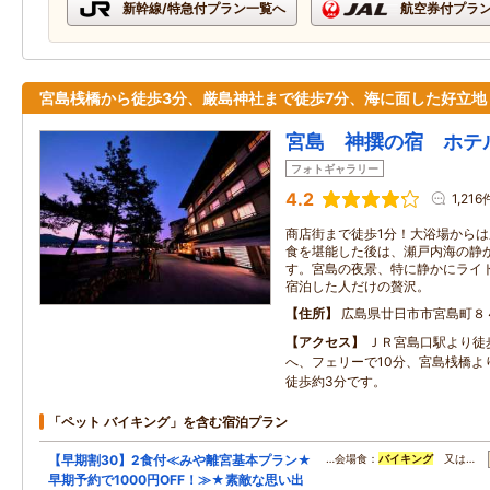
新幹線/特急付プラン一覧へ
航空券付プラ
宮島桟橋から徒歩3分、厳島神社まで徒歩7分、海に面した好立地
宮島 神撰の宿 ホテ
フォトギャラリー
4.2
1,216
商店街まで徒歩1分！大浴場から
食を堪能した後は、瀬戸内海の静
す。宮島の夜景、特に静かにライ
宿泊した人だけの贅沢。
住所
広島県廿日市市宮島町８
アクセス
ＪＲ宮島口駅より徒
へ、フェリーで10分、宮島桟橋よ
徒歩約3分です。
「ペット バイキング」を含む宿泊プラン
【早期割30】2食付≪みや離宮基本プラン★
…会場食：
バイキング
又は…
早期予約で1000円OFF！≫★素敵な思い出