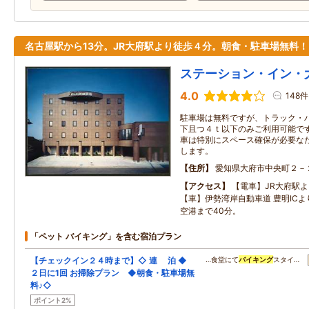
名古屋駅から13分。JR大府駅より徒歩４分。朝食・駐車場無料！
ステーション・イン・
4.0
148件
駐車場は無料ですが、トラック・
下且つ４ｔ以下のみご利用可能で
車は特別にスペース確保が必要な
します。
住所
愛知県大府市中央町２－
アクセス
【電車】JR大府駅
【車】伊勢湾岸自動車道 豊明ICよ
空港まで40分。
「ペット バイキング」を含む宿泊プラン
【チェックイン２４時まで】◇ 連 泊 ◆
…食堂にて
バイキング
スタイ…
２日に1回 お掃除プラン ◆朝食・駐車場無
料♪◇
ポイント2%