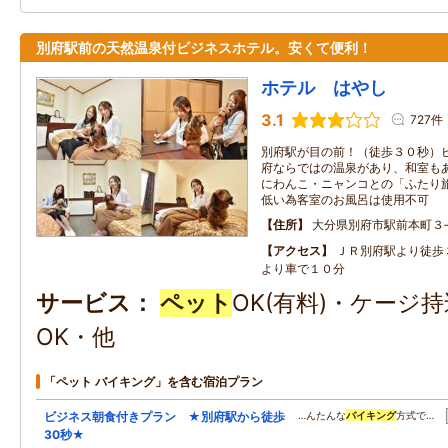
別府駅前の天然温泉付ビジネスホテル。安くて便利！
ホテル はやし
3.1
727件
別府駅が目の前！（徒歩３０秒）
府ならではの温泉があり、和室も
にわんこ・ニャンコとの「ふたり
低い為客室のお風呂は使用不可
住所
大分県別府市駅前本町３
アクセス
ＪＲ別府駅より徒歩
より車で１０分
サービス
ペット
OK(有料)・ケージ
OK・他
「ペット バイキング」を含む宿泊プラン
ビジネス朝食付きプラン ★別府駅から徒歩
…んたんな
バイキング
方式で…
30秒★