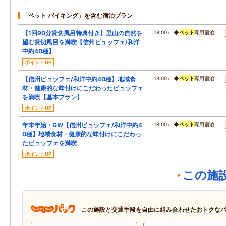
「ペット バイキング」を含む宿泊プラン
【1回90分貸切風呂特典付き】里山の自然を
…18:00） ◆
ペット
専用宿泊…
望む貸切風呂を満喫【信州ビュッフェ/和洋
中約40種】
ポイントUP
【信州ビュッフェ/和洋中約40種】地域食
…18:00） ◆
ペット
専用宿泊…
材・健康的な味付けにこだわったビュッフェ
を満喫【基本プラン】
ポイントUP
年末年始・GW【信州ビュッフェ/和洋中約4
…18:00） ◆
ペット
専用宿泊…
0種】地域食材・健康的な味付けにこだわっ
たビュッフェを満喫
ポイントUP
この施
この施設と交通手段を自由に組み合わせたおトクな