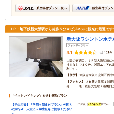
航空券付プラン一覧へ
航空券付プラン
ＪＲ・地下鉄新大阪駅から徒歩５分★ビジネスに観光に最適です
新大阪ワシントンホテ
フォトギャラリー
4.1
121件
大阪の玄関口、ＪＲ新大阪駅前に
換えなしで３０分。関西エリアの
利です。
住所
大阪府大阪市淀川区西中
アクセス
ＪＲ新大阪駅１階正
分 ・ 地下鉄新大阪駅７番出口
「ペット バイキング」を含む宿泊プラン
【学生応援】『学割＋朝食付プラン』仲間と
…の変更（
バイキング
形式か…
の旅行や一人旅に＜学生証をご提示ください
＞