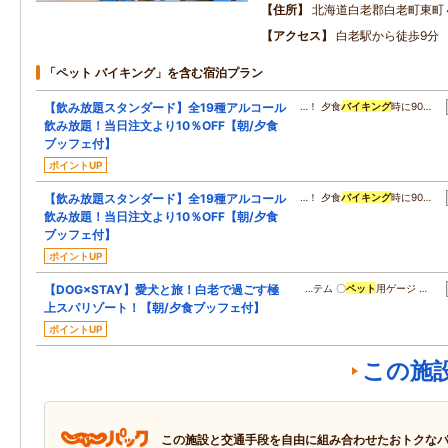
住所
北海道白老郡白老町東町
アクセス
白老駅から徒歩9分
「ペット バイキング」を含む宿泊プラン
【飲み放題スタンダード】全19種アルコール
…！ 夕食
バイキング
時に90…
飲み放題！当日注文より10％OFF【朝/夕食
ブッフェ付】
ポイントUP
【飲み放題スタンダード】全19種アルコール
…！ 夕食
バイキング
時に90…
飲み放題！当日注文より10％OFF【朝/夕食
ブッフェ付】
ポイントUP
【DOG×STAY】愛犬と旅！白老で過ごす極
…テム 〇
ペット
用ゲージ …
上スパリゾート！【朝/夕食ブッフェ付】
ポイントUP
この施
この施設と交通手段を自由に組み合わせたおトクな