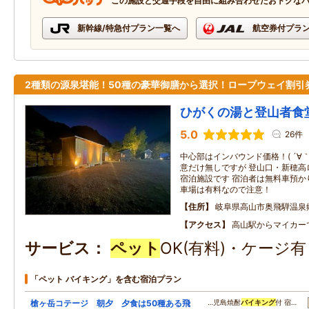
この施設と交通手段を自由に組み合わせたおトクな
新幹線/特急付プラン一覧へ
航空券付プラ
2種類の源泉堪能！50種の豪華御膳から選択！ロープウェイ割引
ひがくの湯と登山者食
5.0
26件
中心部はインバウンド価格！( ´∀
意だけ無しですが 登山口・新穂高
宿泊施設です 宿泊者は無料車預か
車場は有料なので注意！
住所
岐阜県高山市奥飛騨温泉郷
アクセス
高山駅からマイカー
サービス
ペット
OK(有料)・ケージ
「ペット バイキング」を含む宿泊プラン
槍ヶ岳コテージ 朝夕 夕食は50種ある飛
…児島焼酎
バイキング
付 宿…