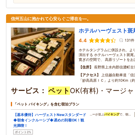
信州五山に抱かれて心安らぐご滞在を―。
ホテルハーヴェスト斑
4.4
131件
ホテルタングラムに併設され、よ
演出する ホテルハーヴェスト斑尾
寛ぎの空間で、 高原リゾートをお
住所
長野県上水内郡信濃町古
アクセス
上信越自動車道「信
「妙高高原ＩＣ」より約10Km（約
サービス
ペット
OK(有料)・マージ
「ペット バイキング」を含む宿泊プラン
【基本優待】ハーヴェストNewスタンダード
…ーが並ぶ
バイキング
で、朝…
◆朝食インクルーシブ◆遅めの到着OK！観
光満喫！
ポイント2%