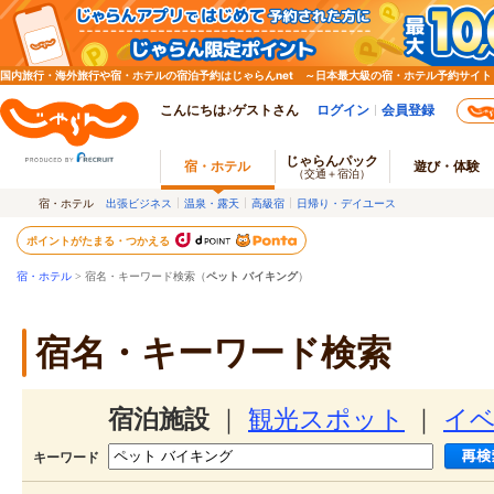
国内旅行・海外旅行や宿・ホテルの宿泊予約はじゃらんnet ～日本最大級の宿・ホテル予約サイト
こんにちは♪ゲストさん
ログイン
会員登録
じゃらんパック
宿・ホテル
遊び・体験
（交通＋宿泊）
宿・ホテル
出張ビジネス
温泉・露天
高級宿
日帰り・デイユース
ポイントがたまる・つかえる
宿・ホテル
> 宿名・キーワード検索（
ペット バイキング
）
宿名・キーワード検索
宿泊施設
｜
観光スポット
｜
イ
キーワード