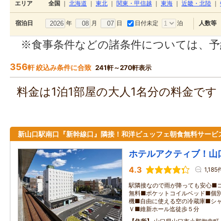
エリア
全国
｜
北海道
｜
東北
｜
関東・甲信越
｜
東海
｜
近畿・北陸
｜
年
月
日
日付未定
泊
宿泊日
人数等
※食事条件などの諸条件については、予
356
軒 絞込み条件に合致
241軒～270軒表示
料金は1泊1部屋の大人1名分の料金で
新山口駅南口『新幹線口』隣接！和洋ビュッフェ朝食無料サービ
ホテルアクティブ！山
4.3
1,185
駅隣接なので雨が降っても安心■
無料■ポケットコイルベッド■個
機■自由に使える空の冷蔵庫■シ
Ｖ■維新ホール迄徒歩５分