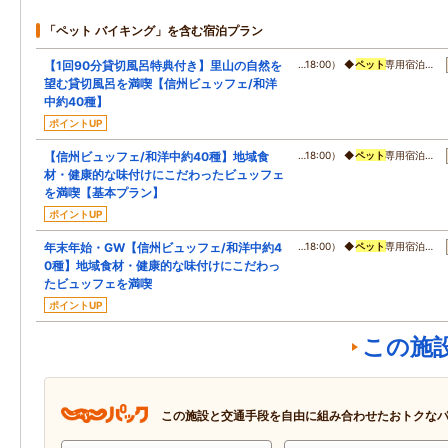
「ペット バイキング」を含む宿泊プラン
【1回90分貸切風呂特典付き】里山の自然を
…18:00） ◆
ペット
専用宿泊…
望む貸切風呂を満喫【信州ビュッフェ/和洋
中約40種】
ポイントUP
【信州ビュッフェ/和洋中約40種】地域食
…18:00） ◆
ペット
専用宿泊…
材・健康的な味付けにこだわったビュッフェ
を満喫【基本プラン】
ポイントUP
年末年始・GW【信州ビュッフェ/和洋中約4
…18:00） ◆
ペット
専用宿泊…
0種】地域食材・健康的な味付けにこだわっ
たビュッフェを満喫
ポイントUP
この施
この施設と交通手段を自由に組み合わせたおトクな