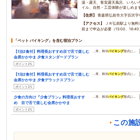
湯・露天、客室露天風呂、いろい
イル、自然・工芸体験が楽しめま
住所
青森県弘前市大字百沢字
アクセス
ＪＲ弘前駅より無料ｼｬ
前まで申込が必要（15:00、16:40
「ペット バイキング」を含む宿泊プラン
【1泊2食付】料理長おすすめ目で舌で楽しむ
…常、和洋
バイキング
形式に…
会席かかやま 夕食スタンダードプラン
ポイント2%
【1泊2食付】料理長おすすめ目で舌で楽しむ
…常、和洋
バイキング
形式に…
会席かかやま 夕食デラックスプラン
ポイント2%
少食の方向け『少食プラン』料理長おすす
…常、和洋
バイキング
形式に…
め 目で舌で楽しむ会席かかやま
ポイント2%
この施