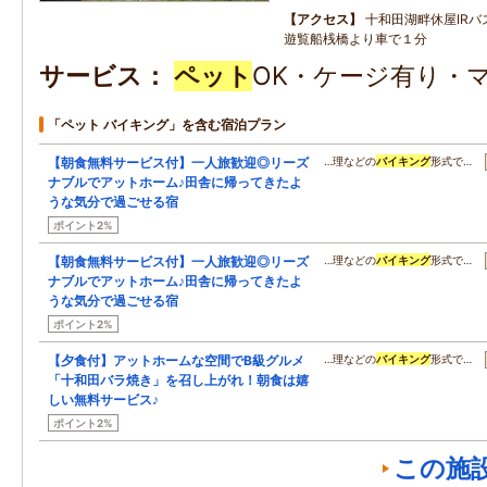
アクセス
十和田湖畔休屋IR
遊覧船桟橋より車で１分
サービス
ペット
OK・ケージ有り・
「ペット バイキング」を含む宿泊プラン
【朝食無料サービス付】一人旅歓迎◎リーズ
…理などの
バイキング
形式で…
ナブルでアットホーム♪田舎に帰ってきたよ
うな気分で過ごせる宿
ポイント2%
【朝食無料サービス付】一人旅歓迎◎リーズ
…理などの
バイキング
形式で…
ナブルでアットホーム♪田舎に帰ってきたよ
うな気分で過ごせる宿
ポイント2%
【夕食付】アットホームな空間でB級グルメ
…理などの
バイキング
形式で…
「十和田バラ焼き」を召し上がれ！朝食は嬉
しい無料サービス♪
ポイント2%
この施