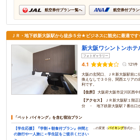
航空券付プラン一覧へ
航空券付プラン
ＪＲ・地下鉄新大阪駅から徒歩５分★ビジネスに観光に最適です
新大阪ワシントンホテ
フォトギャラリー
4.1
121件
大阪の玄関口、ＪＲ新大阪駅前に
換えなしで３０分。関西エリアの
利です。
住所
大阪府大阪市淀川区西中
アクセス
ＪＲ新大阪駅１階正
分 ・ 地下鉄新大阪駅７番出口
「ペット バイキング」を含む宿泊プラン
【学生応援】『学割＋朝食付プラン』仲間と
…の変更（
バイキング
形式か…
の旅行や一人旅に＜学生証をご提示ください
＞