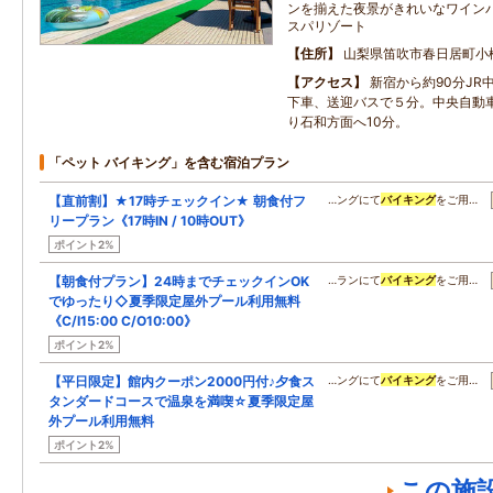
ンを揃えた夜景がきれいなワイン
スパリゾート
住所
山梨県笛吹市春日居町小松
アクセス
新宿から約90分JR
下車、送迎バスで５分。中央自動車
り石和方面へ10分。
「ペット バイキング」を含む宿泊プラン
【直前割】★17時チェックイン★ 朝食付フ
…ングにて
バイキング
をご用…
リープラン《17時IN / 10時OUT》
ポイント2%
【朝食付プラン】24時までチェックインOK
…ランにて
バイキング
をご用…
でゆったり◇夏季限定屋外プール利用無料
《C/I15:00 C/O10:00》
ポイント2%
【平日限定】館内クーポン2000円付♪夕食ス
…ングにて
バイキング
をご用…
タンダードコースで温泉を満喫☆夏季限定屋
外プール利用無料
ポイント2%
この施