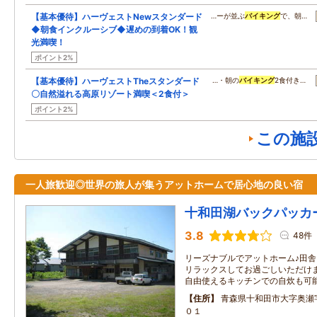
【基本優待】ハーヴェストNewスタンダード
…ーが並ぶ
バイキング
で、朝…
◆朝食インクルーシブ◆遅めの到着OK！観
光満喫！
ポイント2%
【基本優待】ハーヴェストTheスタンダード
…・朝の
バイキング
2食付き…
〇自然溢れる高原リゾート満喫＜2食付＞
ポイント2%
この施
一人旅歓迎◎世界の旅人が集うアットホームで居心地の良い宿
十和田湖バックパッカ
3.8
48件
リーズナブルでアットホーム♪田
リラックスしてお過ごしいただけ
自由使えるキッチンでの自炊も可
住所
青森県十和田市大字奥瀬
０１