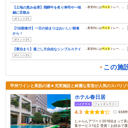
【土地の恵み会席】飛騨牛を炙り寿司や一味
…客室内には
ペット
トレー、…
鍋に舌鼓み
ポイント2%
【1泊朝食付】一日の始まりはおいしい朝食
…客室内には
ペット
トレー、…
から！
ポイント2%
【素泊まり】過ごし方自由なシンプルステイ
…客室内には
ペット
トレー、…
ポイント2%
この施
甲州ワインと美肌の湯★充実施設と綺麗な客室が人気のスパリゾ
ホテル春日居
ハイクラス
フォトギャラリー
4.3
938件
じゃらんアワード2018泊まって
客サービス1位】受賞！お好みで