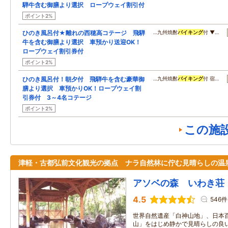
騨牛含む御膳より選択 ロープウェイ割引付
ポイント2%
ひのき風呂付★離れの西穂高コテージ 飛騨
…九州焼酎
バイキング
付 ▼…
牛を含む御膳より選択 車預かり送迎OK！
ロープウェイ割引券付
ポイント2%
ひのき風呂付！朝夕付 飛騨牛を含む豪華御
…九州焼酎
バイキング
付 宿…
膳より選択 車預かりOK！ロープウェイ割
引券付 3～4名コテージ
ポイント2%
この施
津軽・古都弘前文化観光の拠点 ナラ自然林に佇む見晴らしの温
アソベの森 いわき荘
4.5
546件
世界自然遺産「白神山地」、日本
山」をはじめ静かで見晴らしの良