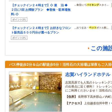
【チェックイン２４時まで】◇ 連 泊 ◆
…食堂にて
バイキング
スタイ…
２日に1回 お掃除プラン ◆朝食・駐車場無
料♪◇
ポイント2%
【チェックイン２４時まで】お好きなフロン
…おつまみ・
ペット
ボトル飲…
ト販売品５００円分が選べるプラン
ポイント2%
この施
バス停徒歩2分＆山の駅徒歩5分！活性石の大浴場は深夜もご入浴O
志賀ハイランドホテル
志賀高原でも人気のトレッキング
の出発点に近く便利！ トレッキン
にご利用くださいませ！ 活性石の
住所
長野県下高井郡山ノ内町
アクセス
上信越道信州中野Ｉ