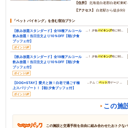
住所
北海道白老郡白老町東町
アクセス
白老駅から徒歩9分
「ペット バイキング」を含む宿泊プラン
【飲み放題スタンダード】全19種アルコール
…！ 夕食
バイキング
時に90…
飲み放題！当日注文より10％OFF【朝/夕食
ブッフェ付】
ポイントUP
【飲み放題スタンダード】全19種アルコール
…！ 夕食
バイキング
時に90…
飲み放題！当日注文より10％OFF【朝/夕食
ブッフェ付】
ポイントUP
【DOG×STAY】愛犬と旅！白老で過ごす極
…テム 〇
ペット
用ゲージ …
上スパリゾート！【朝/夕食ブッフェ付】
ポイントUP
この施
この施設と交通手段を自由に組み合わせたおトクな