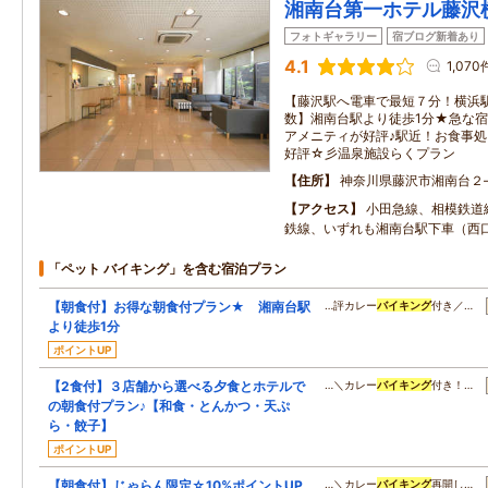
湘南台第一ホテル藤沢
フォトギャラリー
宿ブログ新着あり
4.1
1,070
【藤沢駅へ電車で最短７分！横浜
数】湘南台駅より徒歩1分★急な
アメニティが好評♪駅近！お食事
好評☆彡温泉施設らくプラン
住所
神奈川県藤沢市湘南台２
アクセス
小田急線、相模鉄道
鉄線、いずれも湘南台駅下車（西
「ペット バイキング」を含む宿泊プラン
【朝食付】お得な朝食付プラン★ 湘南台駅
…評カレー
バイキング
付き／…
より徒歩1分
ポイントUP
【2食付】３店舗から選べる夕食とホテルで
…＼カレー
バイキング
付き！…
の朝食付プラン♪【和食・とんかつ・天ぷ
ら・餃子】
ポイントUP
【朝食付】じゃらん限定☆10%ポイントUP
…＼カレー
バイキング
再開し…