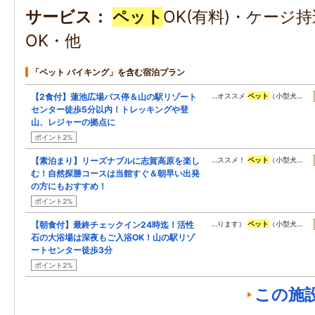
サービス
ペット
OK(有料)・ケージ
OK・他
「ペット バイキング」を含む宿泊プラン
【2食付】蓮池広場バス停＆山の駅リゾート
…オススメ
ペット
（小型犬…
センター徒歩5分以内！トレッキングや登
山、レジャーの拠点に
ポイント2%
【素泊まり】リーズナブルに志賀高原を楽し
…ススメ！
ペット
（小型犬…
む！自然探勝コースは当館すぐ＆朝早い出発
の方にもおすすめ！
ポイント2%
【朝食付】最終チェックイン24時迄！活性
…ります）
ペット
（小型犬…
石の大浴場は深夜もご入浴OK！山の駅リゾ
ートセンター徒歩3分
ポイント2%
この施