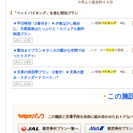
ス停より徒歩約１０分
「ペット バイキング」を含む宿泊プラン
★平日特別〈2食付き〉★夕食は少し軽め
…い朝食
バイキング
※会…
に、天然温泉はたっぷりと！カジュアル創作
料理プラン
ポイント2%
★素泊まりプラン★サンタの暖かな空間でゆ
…ング、カー
ペット
や壁紙、…
ったりステイ♪
ポイント2%
★天草の幸四季プラン〈2食付〉★天草の恵
…い朝食
バイキング
※会…
み・スタンダードコース.:♪*
ポイント2%
この施
この施設と交通手段を自由に組み合わせたおトクな
航空券付プラン一覧へ
航空券付プラン