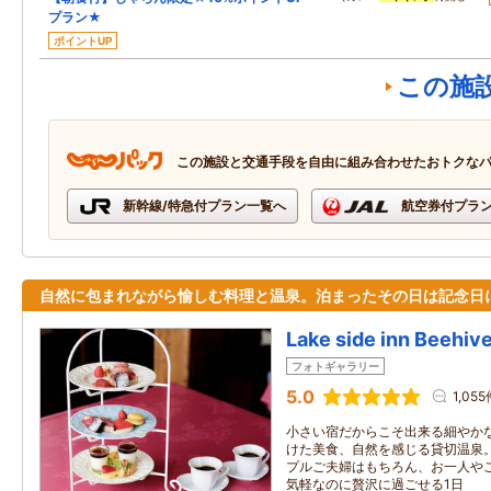
プラン★
ポイントUP
この施
この施設と交通手段を自由に組み合わせたおトクな
新幹線/特急付プラン一覧へ
航空券付プラ
自然に包まれながら愉しむ料理と温泉。泊まったその日は記念日
Lake side inn Bee
フォトギャラリー
5.0
1,055
小さい宿だからこそ出来る細やか
けた美食、自然を感じる貸切温泉
プルご夫婦はもちろん、お一人や
気軽なのに贅沢に過ごせる1日