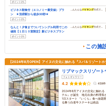
ポイント2%
ビジネス朝食付（エコノミー最安値）プラ
…んたんな
バイキング
方式で…
ン ★別府駅から徒歩30秒★
ポイント2%
なんと！夕食までついてシングル利用でこの
…んたんな
バイキング
方式で…
値段【１日１０室限定】新ビジネスプラン
ポイント2%
この施
【2024年8月OPEN】アイヌの文化に触れる『スパ＆リゾートホ
リブマックスリゾート
フォトギャラリー
4.2
459件
2024年8月アイヌの文化に触れ
テル』が誕生 地元出身の料理長
1日スタート 『いくら』食べ放題
る舞う白老牛ステーキは絶品