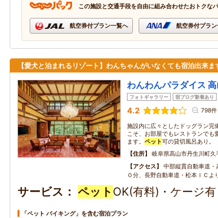
この施設と交通手段を自由に組み合わせたおトクな
航空券付プラン一覧へ
航空券付プラン
【愛犬と泊まれるリゾート】わんちゃんがいなくても宿泊出来ま
わんわんパラダイス 高
フォトギャラリー
宿ブログ新着あり
4.2
798件
施設内に広々としたドッグラン完
こそ、お部屋でもレストランでも
ます。
ペット
可の貸切風呂あり。
住所
岐阜県高山市丹生川町久
アクセス
中部縦貫自動車道・
０分、長野自動車道・松本ＩＣよ
サービス
ペット
OK(有料)・ケージ
「ペット バイキング」を含む宿泊プラン