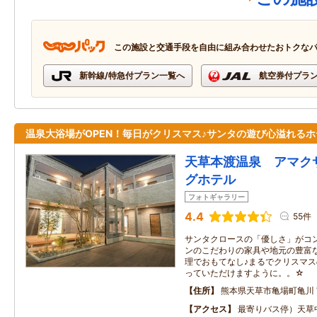
この施設と交通手段を自由に組み合わせたおトクな
新幹線/特急付プラン一覧へ
航空券付プラ
温泉大浴場がOPEN！毎日がクリスマス♪サンタの遊び心溢れるホ
天草本渡温泉 アマク
グホテル
フォトギャラリー
4.4
55件
サンタクロースの「優しさ」がコ
ンのこだわりの家具や地元の豊富
理でおもてなし♪まるでクリスマ
っていただけますように。。☆
住所
熊本県天草市亀場町亀川
アクセス
最寄りバス停）天草