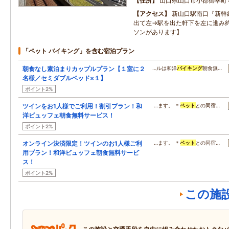
住所
山口県山口市小郡御幸町
アクセス
新山口駅南口『新幹
出て左→駅を出た軒下を左に進み
ソンがあります】
「ペット バイキング」を含む宿泊プラン
朝食なし素泊まりカップルプラン【１室に２
…ルは和洋
バイキング
朝食無…
名様／セミダブルベッド×１】
ポイント2%
ツインをお1人様でご利用！割引プラン！和
…ます。 ＊
ペット
との同宿…
洋ビュッフェ朝食無料サービス！
ポイント2%
オンライン決済限定！ツインのお1人様ご利
…ます。 ＊
ペット
との同宿…
用プラン！和洋ビュッフェ朝食無料サービ
ス！
ポイント2%
この施