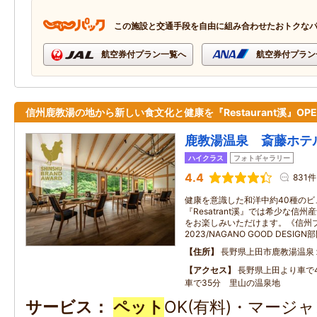
この施設と交通手段を自由に組み合わせたおトクな
航空券付プラン一覧へ
航空券付プラン
信州鹿教湯の地から新しい食文化と健康を『Restaurant溪』OPE
鹿教湯温泉 斎藤ホテ
ハイクラス
フォトギャラリー
4.4
831件
健康を意識した和洋中約40種の
『Resatrant溪』では希少な信
をお楽しみいただけます。《信州
2023/NAGANO GOOD DESI
住所
長野県上田市鹿教湯温泉
アクセス
長野県上田より車で
車で35分 里山の温泉地
サービス
ペット
OK(有料)・マージ