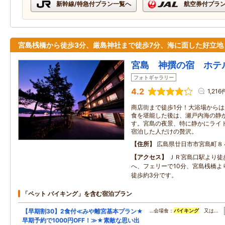
新幹線/特急付プラン一覧へ
航空券付プラ
宮島桟橋から徒歩3分、厳島神社まで徒歩7分、海に面した好立地
宮島 神撰の宿 ホテ
フォトギャラリー
4.2
1,216
商店街まで徒歩1分！大浴場から
食を堪能した後は、瀬戸内海の静
す。宮島の夜景、特に静かにライ
宿泊した人だけの贅沢。
住所
広島県廿日市市宮島町８
アクセス
ＪＲ宮島口駅より徒
へ、フェリーで10分、宮島桟橋よ
徒歩約3分です。
「ペット バイキング」を含む宿泊プラン
【早期割30】2食付≪みや離宮基本プラン★
…会場食：
バイキング
又は…
早期予約で1000円OFF！≫★素敵な思い出