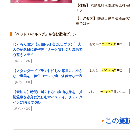
住所
福島県耶麻郡北塩原村檜
５２
アクセス
磐越自動車道猪苗代
車で25分
「ペット バイキング」を含む宿泊プラン
じゃらん限定【人気No.1♪記念日プラン】大
…はちみつ
バイキング
■ご…
人の記念日に創作ディナーと貸し切り温泉で
心整うステイ
ポイント2%
【スタンダードプラン】忙しい毎日に、小さ
…はちみつ
バイキング
■ご…
なご褒美を。伊仏コースで過ごす静かな一夜
ポイント2%
【素泊り】時間に縛られない自由な旅を！貸
…す。 ※
ペット
同伴のご…
切温泉を存分に楽しむマイステイ。チェック
イン21時までOK♪
ポイント2%
この施