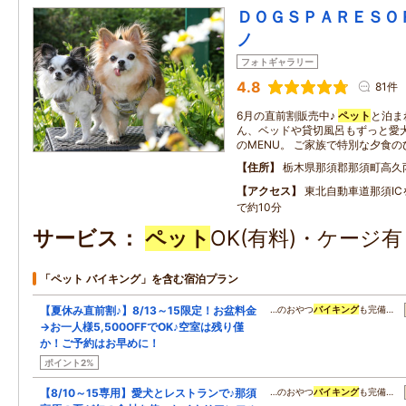
ＤＯＧＳＰＡＲＥＳＯ
ノ
フォトギャラリー
4.8
81件
6月の直前割販売中♪
ペット
と泊ま
ん、ベッドや貸切風呂もずっと愛犬
のMENU。 ご家族で特別な夕食
住所
栃木県那須郡那須町高久
アクセス
東北自動車道那須I
で約10分
サービス
ペット
OK(有料)・ケージ
「ペット バイキング」を含む宿泊プラン
【夏休み直前割♪】8/13～15限定！お盆料金
…のおやつ
バイキング
も完備…
→お一人様5,500OFFでOK♪空室は残り僅
か！ご予約はお早めに！
ポイント2%
【8/10～15専用】愛犬とレストランで♪那須
…のおやつ
バイキング
も完備…