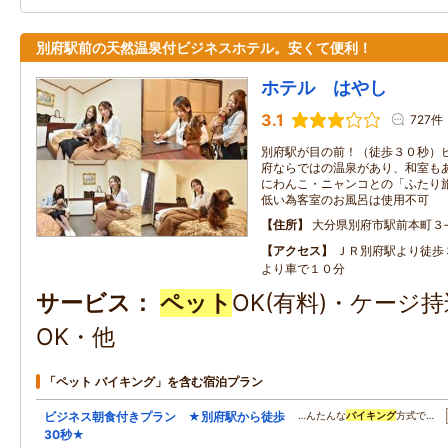
別府駅前の天然温泉付ビジネスホテル。安くて便利！
ホテル はやし
3.1
727件
別府駅が目の前！（徒歩３０秒）
府ならではの温泉があり、和室も
にわんこ・ニャンコとの「ふたり
低い為客室のお風呂は使用不可
住所
大分県別府市駅前本町３
アクセス
ＪＲ別府駅より徒歩
より車で１０分
サービス
ペット
OK(有料)・ケージ
OK・他
「ペット バイキング」を含む宿泊プラン
ビジネス朝食付きプラン ★別府駅から徒歩
…んたんな
バイキング
方式で…
30秒★