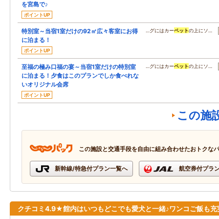
を宮島で♪
ポイントUP
特別室～当宿1室だけの92㎡広々客室にお得
…グにはカー
ペット
の上にソ…
に泊まる！
ポイントUP
至福の極み口福の宴～当宿1室だけの特別室
…グにはカー
ペット
の上にソ…
に泊まる！夕食はこのプランでしか食べれな
いオリジナル会席
ポイントUP
この施
この施設と交通手段を自由に組み合わせたおトクな
新幹線/特急付プラン一覧へ
航空券付プラ
クチコミ4.9★館内はいつもどこでも愛犬と一緒♪ワンコご飯も充