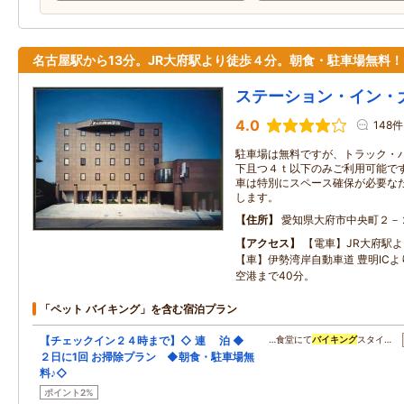
名古屋駅から13分。JR大府駅より徒歩４分。朝食・駐車場無料！
ステーション・イン・
4.0
148件
駐車場は無料ですが、トラック・
下且つ４ｔ以下のみご利用可能で
車は特別にスペース確保が必要な
します。
住所
愛知県大府市中央町２－
アクセス
【電車】JR大府駅
【車】伊勢湾岸自動車道 豊明ICよ
空港まで40分。
「ペット バイキング」を含む宿泊プラン
【チェックイン２４時まで】◇ 連 泊 ◆
…食堂にて
バイキング
スタイ…
２日に1回 お掃除プラン ◆朝食・駐車場無
料♪◇
ポイント2%