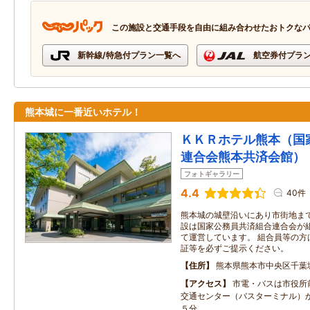
この施設と交通手段を自由に組み合わせたおトクな
新幹線/特急付プラン一覧へ
航空券付プラ
熊本城に一番近いホテル！
ＫＫＲホテル熊本（国
連合会熊本共済会館）
フォトギャラリー
4.4
40件
熊本城の城壁沿いにあり市街地まで
設は国家公務員共済組合連合会が
て運営しています。 組合員等の方
証等を必ずご提示ください。
住所
熊本県熊本市中央区千葉
アクセス
市電・バスは市役所
交通センター（バスターミナル）
５分。