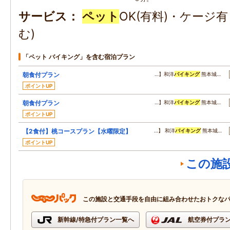
サービス
ペット
OK(有料)・ケージ
む)
「ペット バイキング」を含む宿泊プラン
朝食付プラン
…】和洋
バイキング
熊本城…
ポイントUP
朝食付プラン
…】和洋
バイキング
熊本城…
ポイントUP
【2食付】桃コースプラン【水曜限定】
…】 和洋
バイキング
熊本城…
ポイントUP
この施
この施設と交通手段を自由に組み合わせたおトクな
新幹線/特急付プラン一覧へ
航空券付プラ