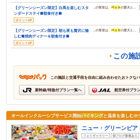
【グリーンシーズン限定】白馬を楽しむスタ
…の客室は、
ペット
の愛犬と…
ンダードステイ■朝食付き■
ポイントUP
【グリーンシーズン限定】朝も夜も贅沢に愉
…の客室は、
ペット
の愛犬と…
しむ■焼肉ディナー＆朝食付き■
ポイントUP
この施
この施設と交通手段を自由に組み合わせたおトクな
新幹線/特急付プラン一覧へ
航空券付プラ
オールインクルーシブサービス開始
バイキング
と温泉を楽しむホ
ニュー・グリーンピア
フォトギャラリー
宿ブログ新着あり