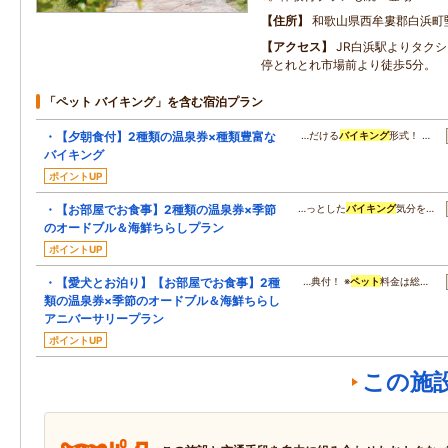
住所
和歌山県西牟婁郡白浜町堅田
アクセス
JR白浜駅よりタク
停とれとれ市場前より徒歩5分。
「ペット バイキング」を含む宿泊プラン
・【夕朝食付】2種類の温泉券×種類豊富な
…だける
バイキング
形式！ …
バイキング
ポイントUP
・【お部屋でお食事】2種類の温泉券×季節
…っとした
バイキング
気分を…
のオードブル＆海鮮ちらしプラン
ポイントUP
・【愛犬とお泊り】【お部屋でお食事】2種
…典付！ ※
ペット
料金は総…
類の温泉券×季節のオードブル＆海鮮ちらし
アニバーサリープラン
ポイントUP
この施