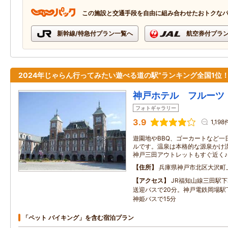
この施設と交通手段を自由に組み合わせたおトクな
新幹線/特急付プラン一覧へ
航空券付プラ
2024年じゃらん行ってみたい遊べる道の駅”ランキング全国1
神戸ホテル フルーツ
フォトギャラリー
3.9
1,198
遊園地やBBQ、ゴーカートなど一
ルです。温泉は本格的な源泉かけ
神戸三田アウトレットもすぐ近く♪
住所
兵庫県神戸市北区大沢町
アクセス
JR福知山線三田駅
送迎バスで20分。神戸電鉄岡場駅
神姫バスで15分
「ペット バイキング」を含む宿泊プラン