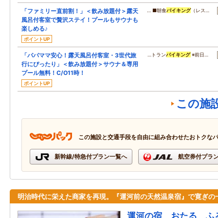
「ファミリー直前割！」＜飲み放題付＞露天
… ■朝食
バイキング
（レス…
風呂付客室で贅沢ステイ！プールもサウナも
楽しめる♪
ポイントUP
「パパママ安心！露天風呂付客室・3世代旅
…トラン
バイキング
※前日…
行にぴったり」＜飲み放題付＞サウナ＆専用
プール無料！C/O11時！
ポイントUP
この施
この施設と交通手段を自由に組み合わせたおトクな
新幹線/特急付プラン一覧へ
航空券付プラ
明治時代に栄えた商家を再現。『運河前の天然温泉宿』で寛ぎの
運河の宿 おたる ふ