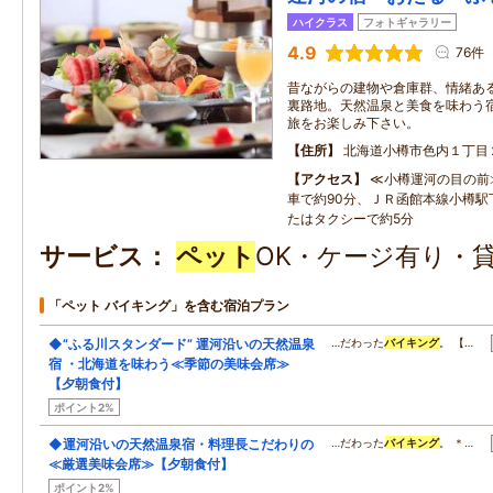
ハイクラス
フォトギャラリー
4.9
76件
昔ながらの建物や倉庫群、情緒あ
裏路地。天然温泉と美食を味わう
旅をお楽しみ下さい。
住所
北海道小樽市色内１丁目
アクセス
≪小樽運河の目の前
車で約90分、ＪＲ函館本線小樽駅
たはタクシーで約5分
サービス
ペット
OK・ケージ有り・貸
「ペット バイキング」を含む宿泊プラン
◆”ふる川スタンダード” 運河沿いの天然温泉
…だわった
バイキング
。 【…
宿 ・北海道を味わう≪季節の美味会席≫
【夕朝食付】
ポイント2%
◆運河沿いの天然温泉宿・料理長こだわりの
…だわった
バイキング
。 ＊…
≪厳選美味会席≫【夕朝食付】
ポイント2%