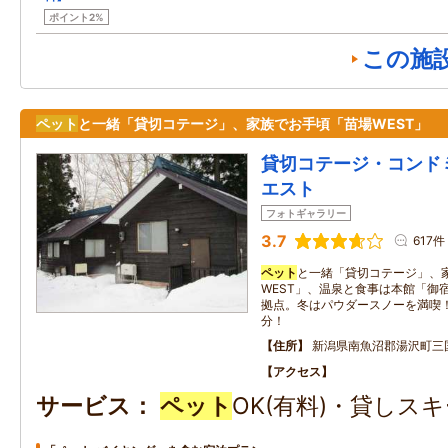
ポイント2%
この施
ペット
と一緒「貸切コテージ」、家族でお手頃「苗場WEST」
貸切コテージ・コンド
エスト
フォトギャラリー
3.7
617件
ペット
と一緒「貸切コテージ」、
WEST」、温泉と食事は本館「御
拠点。冬はパウダースノーを満喫
分！
住所
新潟県南魚沼郡湯沢町三国
アクセス
サービス
ペット
OK(有料)・貸しスキ