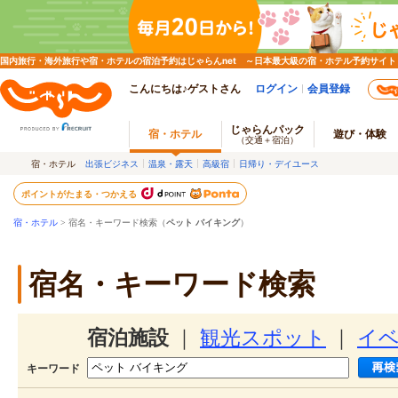
国内旅行・海外旅行や宿・ホテルの宿泊予約はじゃらんnet ～日本最大級の宿・ホテル予約サイト
こんにちは♪ゲストさん
ログイン
会員登録
じゃらんパック
宿・ホテル
遊び・体験
（交通＋宿泊）
宿・ホテル
出張ビジネス
温泉・露天
高級宿
日帰り・デイユース
ポイントがたまる・つかえる
宿・ホテル
> 宿名・キーワード検索（
ペット バイキング
）
宿名・キーワード検索
宿泊施設
｜
観光スポット
｜
イ
キーワード