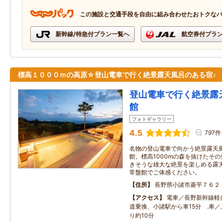
この施設と交通手段を自由に組み合わせたおトクな
新幹線/特急付プラン一覧へ
航空券付プラ
標高１０００ｍの高原☆登山電車で行く絶景露天風呂のある宿♪
登山電車で行く絶景露
館
フォトギャラリー
4.5
797件
名物の登山電車で向かう絶景露天
館。標高1000mの森を抜けたそ
きそうな雄大な絶景を楽しめる露
常盤館でご体感ください。
住所
長野県小諸市菱平７６２
アクセス
電車／長野新幹線軽
道乗換、小諸駅から車15分 .車／
り約10分