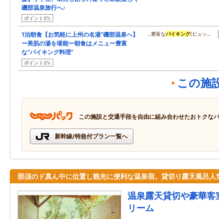
磯部温泉旅行へ♪
ポイント2%
1泊朝食【お気軽に上州の名湯”磯部温泉へ】
…豊富な
バイキング
(ビュッ…
ー美肌の湯を堪能ー朝食はメニュー豊富
な“バイキング料理”
ポイント2%
この施
この施設と交通手段を自由に組み合わせたおトクな
新幹線/特急付プラン一覧へ
那須のド真ん中に位置し観光に便利な温泉宿。貸切り露天風呂人
温泉露天貸切や豪華客
リーム