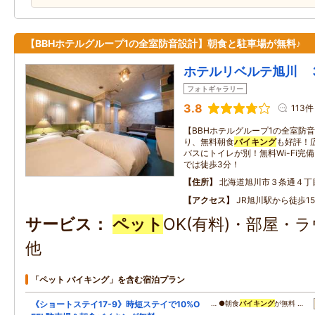
【BBHホテルグループ1の全室防音設計】朝食と駐車場が無料♪
ホテルリベルテ旭川 
フォトギャラリー
3.8
113件
【BBHホテルグループ1の全室防
り、無料朝食
バイキング
も好評！
バスにトイレが別！無料Wi-Fi完
では徒歩3分！
住所
北海道旭川市３条通４丁
アクセス
JR旭川駅から徒歩1
サービス
ペット
OK(有料)・部屋・
他
「ペット バイキング」を含む宿泊プラン
《ショートステイ17-9》時短ステイで10%O
… ●朝食
バイキング
が無料 …