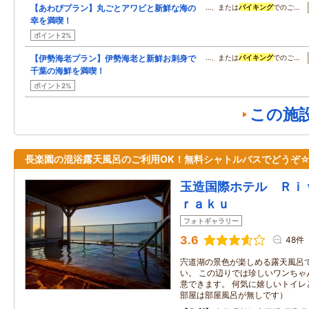
【あわびプラン】丸ごとアワビと新鮮な海の
…、または
バイキング
でのご…
幸を満喫！
ポイント2%
【伊勢海老プラン】伊勢海老と新鮮お刺身で
…、または
バイキング
でのご…
千葉の海鮮を満喫！
ポイント2%
この施
長楽園の混浴露天風呂のご利用OK！無料シャトルバスでどうぞ
玉造国際ホテル Ｒｉ
ｒａｋｕ
フォトギャラリー
3.6
48件
宍道湖の景色が楽しめる露天風呂
い。 この辺りでは珍しいワンちゃ
意できます。 何気に嬉しいトイレ
部屋は部屋風呂が無しです）