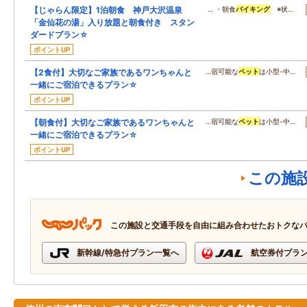
【じゃらん限定】1泊朝食 神戸大沢温泉
… ・朝食
バイキング
※状…
「金仙花の湯」入り放題と朝食付き スタン
ダードプラン☆
ポイントUP
【2食付】大切なご家族であるワンちゃんと
…宿可能な
ペット
は小型-中…
一緒にご宿泊できるプラン☆
ポイントUP
【朝食付】大切なご家族であるワンちゃんと
…宿可能な
ペット
は小型-中…
一緒にご宿泊できるプラン☆
ポイントUP
この施
この施設と交通手段を自由に組み合わせたおトクな
新幹線/特急付プラン一覧へ
航空券付プラ