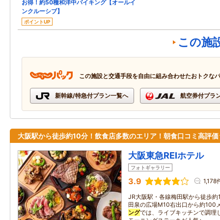
お得！約50種和洋中バイキング【オールイ
ンクルーシブ】
ポイントUP
この施
この施設と交通手段を自由に組み合わせたおトクな
新幹線/特急付プラン一覧へ
航空券付プラ
大阪駅から徒歩約10分！飲食店多数のエリア！朝食口コミ高評価
大阪東急REIホテル
フォトギャラリー
3.9
1,178
JR大阪駅・各線梅田駅から徒歩約
田泉の広場M10右出口から約10
ング
では、ライブキッチンで調理