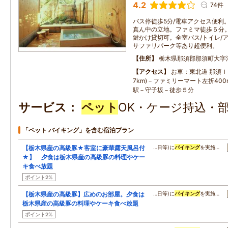
4.2
74件
バス停徒歩5分/電車アクセス便利
真ん中の立地。ファミマ徒歩５分
鍵かけ貸切可。全室バス/トイレ/
サファリパーク等あり超便利。
住所
栃木県那須郡那須町大字湯本
アクセス
お車：東北道 那須Ｉ
7km)－ファミリーマート左折40
駅－守子坂－徒歩５分
サービス
ペット
OK・ケージ持込・
「ペット バイキング」を含む宿泊プラン
【栃木県産の高級豚★客室に豪華露天風呂付
…日等)に
バイキング
を実施…
★】 夕食は栃木県産の高級豚の料理やケー
キ食べ放題
ポイント2%
【栃木県産の高級豚】広めのお部屋。夕食は
…日等)に
バイキング
を実施…
栃木県産の高級豚の料理やケーキ食べ放題
ポイント2%