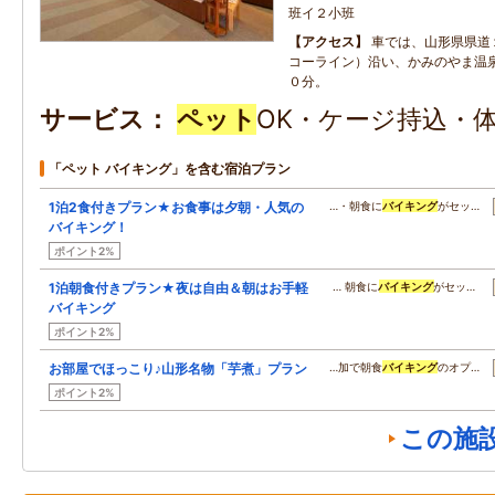
班イ２小班
アクセス
車では、山形県県道
コーライン）沿い、かみのやま温
０分。
サービス
ペット
OK・ケージ持込・体
「ペット バイキング」を含む宿泊プラン
1泊2食付きプラン★お食事は夕朝・人気の
…・朝食に
バイキング
がセッ…
バイキング！
ポイント2%
1泊朝食付きプラン★夜は自由＆朝はお手軽
… 朝食に
バイキング
がセッ…
バイキング
ポイント2%
お部屋でほっこり♪山形名物「芋煮」プラン
…加で朝食
バイキング
のオプ…
ポイント2%
この施