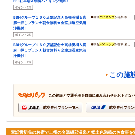
FF! 駐車場＆朝食バイキング無料♪
ポイント2%
BBHグループ１６０店舗記念★高橋英樹＆真
●朝食
バイキング
が無料 和…
麻一押しプラン★朝食無料★全室加湿空気清
浄機付！
ポイント2%
BBHグループ１６０店舗記念★高橋英樹＆真
●朝食
バイキング
が無料 和…
麻一押しプラン★朝食無料★全室加湿空気清
浄機付！
ポイント2%
この施
この施設と交通手段を自由に組み合わせたおトクな
航空券付プラン一覧へ
航空券付プラン
童話舌切雀のお宿で上州の名湯磯部温泉と郷土色満載のお食事を