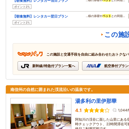
【朝食無料】レンタカー当日プラン
…様の添寝や
ペット
との同宿…
ポイント2%
【朝食無料】レンタカー翌日プラン
…様の添寝や
ペット
との同宿…
ポイント2%
この施
この施設と交通手段を自由に組み合わせたおトクな
新幹線/特急付プラン一覧へ
航空券付プラン
南信州の自然に囲まれた渓流沿いの温泉です。
湯多利の里伊那華
4.1
1,044
阿知川の渓谷に面した山里にある宿
時チェックアウト、22時間滞在可
終日ご利用可能です。