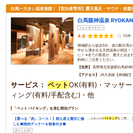
白馬一大きい温泉旅館！【宿泊者専用】露天風呂・サウナ・岩盤
白馬龍神温泉 RYOKAN 
フォトギャラリー
4.6
70件
神城駅から徒歩5分、道の駅白馬か
中から湧き出る天然温泉が併設！ 
に！ ※全ての客室が、愛犬と泊ま
約時にご注意ください。
住所
長野県北安曇郡白馬村神
アクセス
JR大糸線【神城駅
サービス
ペット
OK(有料)・マッサ
ィング(有料/手配含む)・他
「ペット バイキング」を含む宿泊プラン
【選べる「肉」コース！】朝も夜も贅沢に愉
…だわりの
バイキング
をご用…
しむ■焼肉ディナー＆朝食付き■
ポイント2%