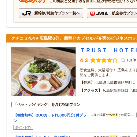
この施設と交通手段を自由に組み合わせたおトクな
新幹線/特急付プラン一覧へ
航空券付プラ
クチコミ4.4★広島駅6分。個室とカプセルが充実のビジネスホテ
ＴＲＵＳＴ ＨＯＴＥ
4.3
181件
朝食無料、大浴場付！ 広島をより
間をご提供します。
住所
広島県広島市東区光町１
アクセス
広島駅新幹線口（北
「ペット バイキング」を含む宿泊プラン
【朝食無料】QUOカード(1,000円分)付プラ
…様の添寝や
ペット
との同宿…
ン
ポイント2%