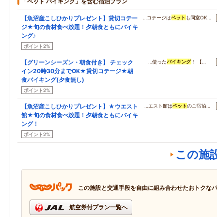
「ペット バイキング」を含む宿泊プラン
【魚沼産こしひかりプレゼント】貸切コテー
…コテージは
ペット
も同室OK…
ジ★旬の食材食べ放題！夕朝食ともにバイキ
ング♪
ポイント2%
【グリーンシーズン・朝食付き】 チェック
…使った
バイキング
！ 【…
イン20時30分までOK★貸切コテージ★朝
食バイキング(夕食無し)
ポイント2%
【魚沼産こしひかりプレゼント】★ウエスト
…エスト館は
ペット
のご宿泊…
館★旬の食材食べ放題！夕朝食ともにバイキ
ング！
ポイント2%
この施
この施設と交通手段を自由に組み合わせたおトクな
航空券付プラン一覧へ