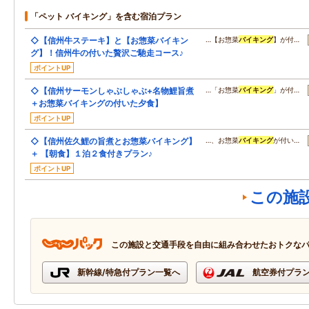
「ペット バイキング」を含む宿泊プラン
◇【信州牛ステーキ】と【お惣菜バイキン
…【お惣菜
バイキング
】が付…
グ】！信州牛の付いた贅沢ご馳走コース♪
ポイントUP
◇【信州サーモンしゃぶしゃぶ+名物鯉旨煮
…「お惣菜
バイキング
」が付…
＋お惣菜バイキングの付いた夕食】
ポイントUP
◇【信州佐久鯉の旨煮とお惣菜バイキング】
…、お惣菜
バイキング
が付い…
＋ 【朝食】１泊２食付きプラン♪
ポイントUP
この施
この施設と交通手段を自由に組み合わせたおトクな
新幹線/特急付プラン一覧へ
航空券付プラ