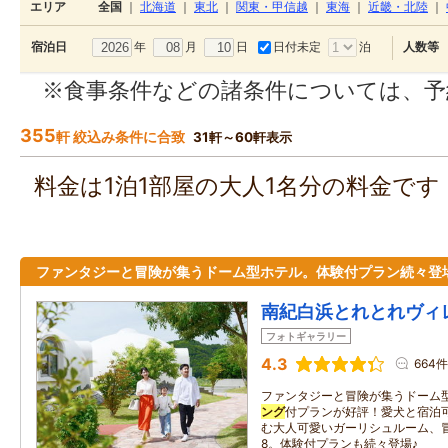
エリア
全国
｜
北海道
｜
東北
｜
関東・甲信越
｜
東海
｜
近畿・北陸
｜
年
月
日
日付未定
泊
宿泊日
人数等
※食事条件などの諸条件については、予
355
軒 絞込み条件に合致
31軒～60軒表示
料金は1泊1部屋の大人1名分の料金で
ファンタジーと冒険が集うドーム型ホテル。体験付プラン続々登
南紀白浜とれとれヴィ
フォトギャラリー
4.3
664件
ファンタジーと冒険が集うドーム
ング
付プランが好評！愛犬と宿泊
む大人可愛いガーリシュルーム、
8。体験付プランも続々登場♪