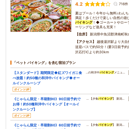
4.2
716件
夏はプール！今年から無料♪わん
満足！歩くだけで楽しい自然の遊
バイキング
！◆ゴーカートやロー
ーリングなど遊具も充実！
住所
新潟県中魚沼郡津南町秋成
アクセス
越後湯沢駅より大自
送迎バスで約50分！(要3日前予約
沢石打ICより約30km
「ペット バイキング」を含む宿泊プラン
【スタンダード】期間限定◆紅ズワイガニ食
…の和洋中
バイキング
メニュ…
べ放題！約50種の和洋中バイキング◆オー
ルインクルーシブ
ポイントUP
《じゃらん限定・早期割90》90日前予約で
… 【夕食
バイキング
】 新潟…
お得！約50種和洋中バイキング【オールイ
ンクルーシブ】
ポイントUP
《じゃらん限定・早期割60》60日前予約で
… 【夕食
バイキング
】 新潟…