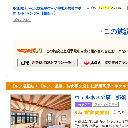
◆運河沿いの天然温泉宿～小樽近郊食材の手
…の手作り
バイキング
をお楽…
作りバイキング～【朝食付】
ポイント2%
この施
この施設と交通手段を自由に組み合わせたおトクな
新幹線/特急付プラン一覧へ
航空券付プラ
ゴルフ場直結！ゴルフ、温泉、お食事を楽しむ那須高原のホテル
ウェルネスの森 那須
ハイクラス
フォトギャラリー
4.5
2,33
～高原に佇む瀟洒(オシャレ)な洋
貸切風呂で温泉三昧●那須観光の