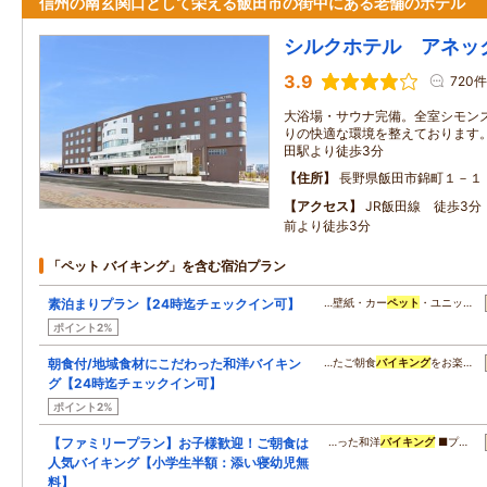
信州の南玄関口として栄える飯田市の街中にある老舗のホテル
シルクホテル アネッ
3.9
720件
大浴場・サウナ完備。全室シモン
りの快適な環境を整えております。 
田駅より徒歩3分
住所
長野県飯田市錦町１－１
アクセス
JR飯田線 徒歩3
前より徒歩3分
「ペット バイキング」を含む宿泊プラン
素泊まりプラン【24時迄チェックイン可】
…壁紙・カー
ペット
・ユニッ…
ポイント2%
朝食付/地域食材にこだわった和洋バイキン
…たご朝食
バイキング
をお楽…
グ【24時迄チェックイン可】
ポイント2%
【ファミリープラン】お子様歓迎！ご朝食は
…った和洋
バイキング
■プ…
人気バイキング【小学生半額：添い寝幼児無
料】