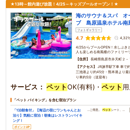
★13時～館内遊び放題！4/25～キッズプールオープン！★
海のサウナ＆スパ オ
ブ 島原温泉ホテル南
フォトギャラリー
4.7
4,32
4/25からプールOPEN！水しぶ
人も楽しめる南風楼のファミリー
住所
長崎県島原市弁天町２－
アクセス
JR諫早駅下車 車で
三池港より約45分・熊本港より最
り車約5分（送迎有）
サービス
ペット
OK(有料)・
ペット
用
「ペット バイキング」を含む宿泊プラン
「1泊朝食付」【海辺の宿にワンちゃんとお
…ご用意。
ペット
シート、…
泊り】気軽に宿泊！朝食はレストランバイキ
ング！
ポイントUP