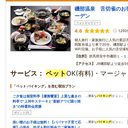
磯部温泉 舌切雀のお
ーデン
フォトギャラリー
4.6
1,29
個人旅行・家族旅行に人気の童話
岡製糸場より車で20分。磯部駅よ
WiFi完備。お子様に人気の舌切
住所
群馬県安中市磯部１－１
アクセス
JR磯部駅より徒歩5
サービス
ペット
OK(有料)・マージャ
「ペット バイキング」を含む宿泊プラン
ご夕食は個室料亭【優雅饗宴】上質な趣きの
…豊富な
バイキング
(ビュッ…
料亭で”上州牛ステーキと”新鮮アワビ踊り焼
き”の特選和会席膳
ポイント2%
添い寝のお子様は無料！【パパママ子育て応
…豊富な
バイキング
(ビュッ…
援】小学生、幼児も割引料金でご家族楽しく