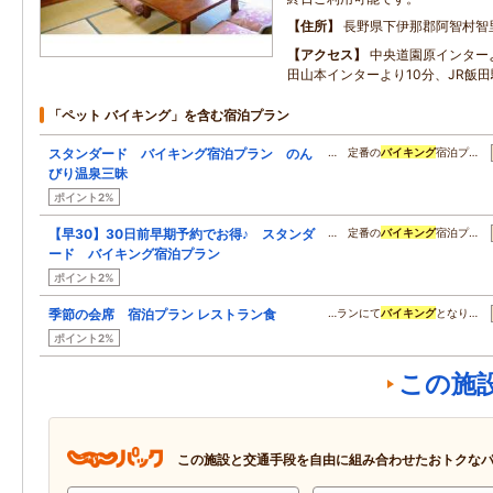
住所
長野県下伊那郡阿智村智里5
アクセス
中央道園原インター
田山本インターより10分、JR飯田
「ペット バイキング」を含む宿泊プラン
スタンダード バイキング宿泊プラン のん
… 定番の
バイキング
宿泊プ…
びり温泉三昧
ポイント2%
【早30】30日前早期予約でお得♪ スタンダ
… 定番の
バイキング
宿泊プ…
ード バイキング宿泊プラン
ポイント2%
季節の会席 宿泊プラン レストラン食
…ランにて
バイキング
となり…
ポイント2%
この施
この施設と交通手段を自由に組み合わせたおトクな