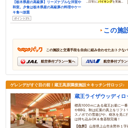
【栃木県産の高級豚】リーズナブルな洋室や
…日等)に
バイキング
を実施…
和室。夕食は栃木県産の高級豚の料理やケー
キ食べ放題
ポイント2%
この施
この施設と交通手段を自由に組み合わせたおトクな
航空券付プラン一覧へ
航空券付プラン
ゲレンデがすぐ目の前！蔵王高原隣接施設☆キッチン付ロッジ♪
蔵王ライザウッディロ
標高1000ｍにある蔵王お釜に一
やBBQ、秋は紅葉の真上をリフト
スノボでの雪遊びや、樹氷を見に
は持ち込みOK＆食器類完備！
住所
山形県上山市永野外１字