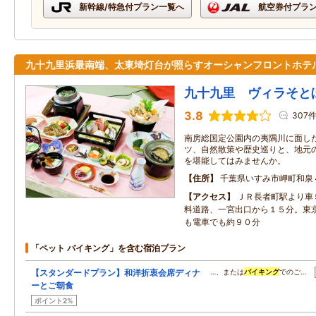
新幹線/特急付プラン一覧へ
航空券付プラ
九十九里浜最南端、太東埼灯台が照らすオーシャンフロントホテ
九十九里 ヴィラそと
3.8
307
南房総国定公園内の夷隅川に面し
ツ、自然散策や歴史巡りと、地元
を堪能してはみませんか。
住所
千葉県いすみ市岬町和泉
アクセス
ＪＲ長者町駅より車
料道路、一宮出口から１５分。東
も電車でも約９０分
「ペット バイキング」を含む宿泊プラン
【スタンダードプラン】和洋折衷会席ディナ
…、または
バイキング
でのご…
ーとご朝食
ポイント2%