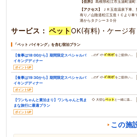
住所
島根県松江市玉湯町湯町
アクセス
ＪＲ玉造温泉下車、
有り／山陰道松江玉造ＩＣより車
港からタクシー３０分
サービス
ペット
OK(有料)・ケージ
「ペット バイキング」を含む宿泊プラン
【食事は18:00から】期間限定スペシャルバ
…のﾃﾞｨﾅｰ
ﾊﾞｲｷﾝｸﾞ
をご提供い…
イキングディナー
ポイントUP
【食事は19:30から】期間限定スペシャルバ
…のﾃﾞｨﾅｰ
ﾊﾞｲｷﾝｸﾞ
をご提供い…
イキングディナー
ポイントUP
【ワンちゃんと素泊まり】ワンちゃんと気ま
◇ 大切な
ペット
と一緒に温…
まな旅行に最適プラン
ポイントUP
この施