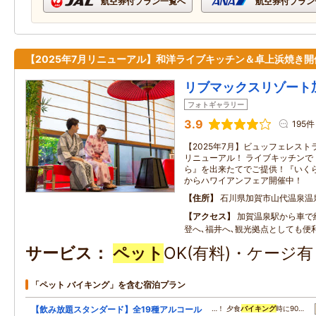
航空券付プラン一覧へ
航空券付プラン
【2025年7月リニューアル】和洋ライブキッチン＆卓上浜焼き開
リブマックスリゾート
フォトギャラリー
3.9
195件
【2025年7月】ビュッフェレス
リニューアル！ ライブキッチンで
ら』を出来たてでご提供！『いくら
からハワイアンフェア開催中！
住所
石川県加賀市山代温泉温
アクセス
加賀温泉駅から車で約
登へ､福井へ､観光拠点としても便
サービス
ペット
OK(有料)・ケージ
「ペット バイキング」を含む宿泊プラン
【飲み放題スタンダード】全19種アルコール
…！ 夕食
バイキング
時に90…