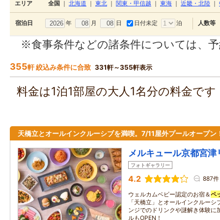
エリア
全国
｜
北海道
｜
東北
｜
関東・甲信越
｜
東海
｜
近畿・北陸
｜
年
月
日
日付未定
泊
宿泊日
人数等
※食事条件などの諸条件については、予
355
軒 絞込み条件に合致
331軒～355軒表示
料金は1泊1部屋の大人1名分の料金で
天橋立とオールインクルーシブを満喫。7/11屋外プールオープン
メルキュール京都宮津
フォトギャラリー
4.2
887件
ウェルカムベビー認定のお宿＆
ペ
「天橋立」とオールインクルーシ
ンジでのドリンクや謎解き体験に加
ルもOPEN！