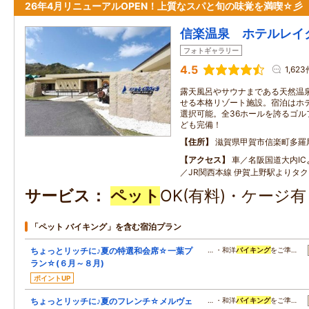
26年4月リニューアルOPEN！上質なスパと旬の味覚を満喫☆彡
信楽温泉 ホテルレイ
フォトギャラリー
4.5
1,623
露天風呂やサウナまである天然温
せる本格リゾート施設。宿泊はホ
選択可能。全36ホールを誇るゴル
ども完備！
住所
滋賀県甲賀市信楽町多羅
アクセス
車／名阪国道大内IC
／JR関西本線 伊賀上野駅よりタク
サービス
ペット
OK(有料)・ケージ
「ペット バイキング」を含む宿泊プラン
ちょっとリッチに♪夏の特選和会席☆一葉プ
… ・和洋
バイキング
をご準…
ラン☆(６月～８月)
ポイントUP
ちょっとリッチに♪夏のフレンチ☆メルヴェ
… ・和洋
バイキング
をご準…