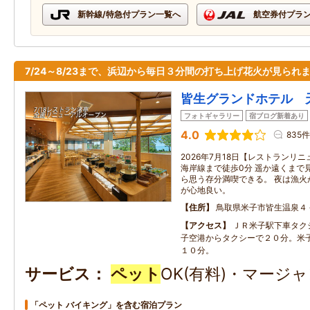
新幹線/特急付プラン一覧へ
航空券付プラ
7/24～8/23まで、浜辺から毎日３分間の打ち上げ花火が見られま
皆生グランドホテル 
フォトギャラリー
宿ブログ新着あり
4.0
835件
2026年7月18日【レストランリ
海岸線まで徒歩0分 遥か遠くまで
ら思う存分満喫できる。 夜は漁火
が心地良い。
住所
鳥取県米子市皆生温泉４
アクセス
ＪＲ米子駅下車タク
子空港からタクシーで２０分。米
１０分。
サービス
ペット
OK(有料)・マージャ
「ペット バイキング」を含む宿泊プラン