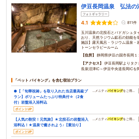
伊豆長岡温泉 弘法の
フォトギャラリー
4.1
811件
玉川温泉の北投石とバドガシュタ
おり、天然ラジウム鉱石の効能を
施設】露天風呂・ラジウム温泉・
トーンセラピールーム
住所
静岡県伊豆の国市長岡１
アクセス
伊豆長岡駅よりタク
長泉沼津IC～伊豆中央道長岡ICを
「ペット バイキング」を含む宿泊プラン
●【「旬華祝祷」を取り入れた当店最高級プ
…メニティ
バイキング
をご用…
ラン】ボリュームたっぷり特典付☆（2食
付）岩盤浴入浴料込
ポイントUP
【人気の割安！元気旅】★北投石の岩盤浴入
…メニティ
バイキング
をご用…
浴料込！★温泉で癒されよう♪【素泊り】
ポイントUP