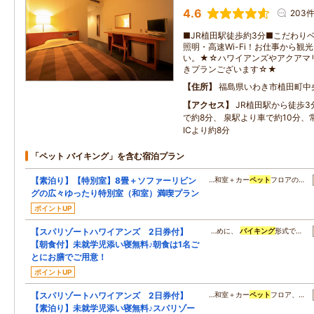
4.6
203
■JR植田駅徒歩約3分■こだわり
照明・高速Wi-Fi！お仕事から観
い。★☆ハワイアンズやアクアマ
きプランございます☆★
住所
福島県いわき市植田町中
アクセス
JR植田駅から徒歩
で約8分、 泉駅より車で約10分
ICより約8分
「ペット バイキング」を含む宿泊プラン
【素泊り】【特別室】8畳＋ソファーリビン
…和室＋カー
ペット
フロアの…
グの広々ゆったり特別室（和室）満喫プラン
ポイントUP
【スパリゾートハワイアンズ 2日券付】
…めに、
バイキング
形式で…
【朝食付】未就学児添い寝無料♪朝食は1名ご
とにお膳でご用意！
ポイントUP
【スパリゾートハワイアンズ 2日券付】
…和室＋カー
ペット
フロア、…
【素泊り】未就学児添い寝無料♪スパリゾー