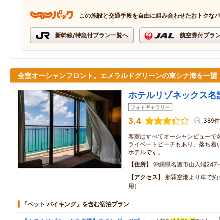
この施設と交通手段を自由に組み合わせたおトクな
新幹線/特急付プラン一覧へ
航空券付プラ
全室オーシャンフロント。エメラルドグリーンの東シナ海を一望
ホテルリゾネックス名
フォトギャラリー
3.4
389件
客室はすべてオーシャンビューで
ライベートビーチもあり、落ち着
ホテルです。
住所
沖縄県名護市山入端247-
アクセス
那覇空港より車で約
用）
「ペット バイキング」を含む宿泊プラン