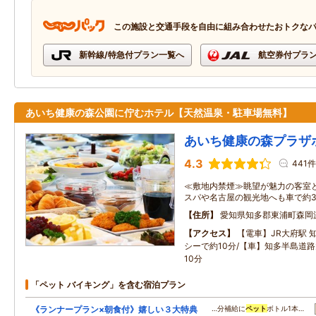
この施設と交通手段を自由に組み合わせたおトクな
新幹線/特急付プラン一覧へ
航空券付プラ
あいち健康の森公園に佇むホテル【天然温泉・駐車場無料】
あいち健康の森プラザ
4.3
441件
≪敷地内禁煙≫眺望が魅力の客室と
スパや名古屋の観光地へも車で約
住所
愛知県知多郡東浦町森岡
アクセス
【電車】JR大府駅 
シーで約10分/【車】知多半島道路
10分
「ペット バイキング」を含む宿泊プラン
《ランナープラン×朝食付》嬉しい３大特典
…分補給に
ペット
ボトル1本…