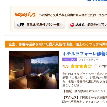
この施設と交通手段を自由に組み合わせたおトクな
新幹線/特急付プラン一覧へ
航空券付プラ
全室、修善寺温泉を引いた露天風呂付湯宿。極上のくつろぎ時間
ホテルラフォーレ修善
ハイクラス
フォトギャラリー
4.3
292件
別荘のようなプライベート感あふれ
湯宿 「山紫水明」。 お部屋から
ら、名湯・修善寺の湯に満たされ
過ごしください。
住所
静岡県伊豆市大平１５２
アクセス
[車]東名から伊豆縦
駅から専用無料シャトルバスでら