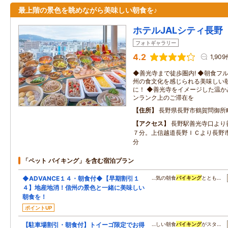
最上階の景色を眺めながら美味しい朝食を♪
ホテルJALシティ長野
フォトギャラリー
4.2
1,909
◆善光寺まで徒歩圏内! ◆朝食フ
州の食文化を感じられる美味しい
に！ ◆善光寺をイメージした温か
ンランク上のご滞在を
住所
長野県長野市鶴賀問御所
アクセス
長野駅善光寺口より
７分。上信越道長野ＩＣより長野
分
「ペット バイキング」を含む宿泊プラン
◆ADVANCE１４・朝食付◆【早期割引１
…気の朝食
バイキング
ととも…
４】地産地消！信州の景色と一緒に美味しい
朝食を！
ポイントUP
【駐車場割引・朝食付】トイーゴ限定でお得
…しい朝食
バイキング
がスタ…