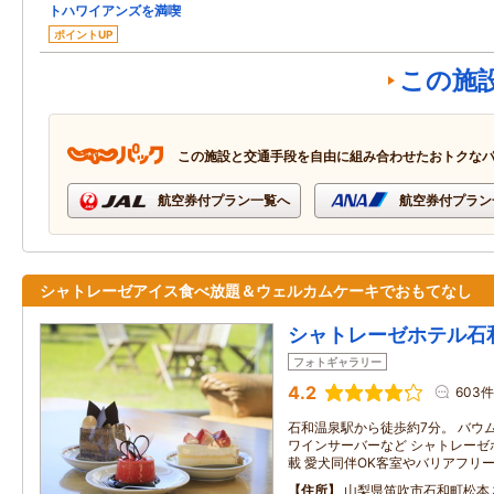
トハワイアンズを満喫
ポイントUP
この施
この施設と交通手段を自由に組み合わせたおトクな
航空券付プラン一覧へ
航空券付プラン
シャトレーゼアイス食べ放題＆ウェルカムケーキでおもてなし
シャトレーゼホテル石
フォトギャラリー
4.2
603件
石和温泉駅から徒歩約7分。 バウ
ワインサーバーなど シャトレーゼ
載 愛犬同伴OK客室やバリアフリ
住所
山梨県笛吹市石和町松本