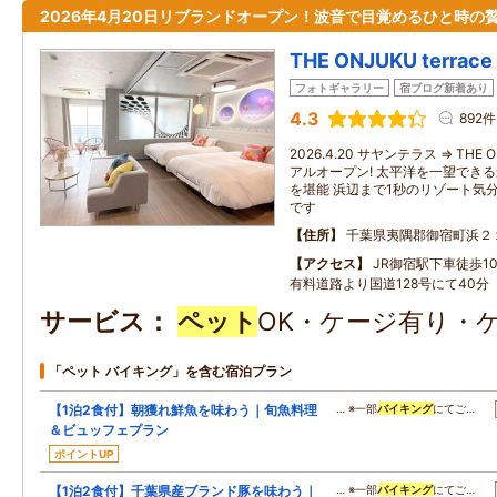
2026年4月20日リブランドオープン！波音で目覚めるひと時の
THE ONJUKU terrace
フォトギャラリー
宿ブログ新着あり
4.3
892件
2026.4.20 サヤンテラス ⇒ THE O
アルオープン! 太平洋を一望でき
を堪能 浜辺まで1秒のリゾート気
です
住所
千葉県夷隅郡御宿町浜２
アクセス
JR御宿駅下車徒歩1
有料道路より国道128号にて40分
サービス
ペット
OK・ケージ有り・
「ペット バイキング」を含む宿泊プラン
【1泊2食付】朝獲れ鮮魚を味わう｜旬魚料理
… ※一部
バイキング
にてご…
＆ビュッフェプラン
ポイントUP
【1泊2食付】千葉県産ブランド豚を味わう｜
… ※一部
バイキング
にてご…