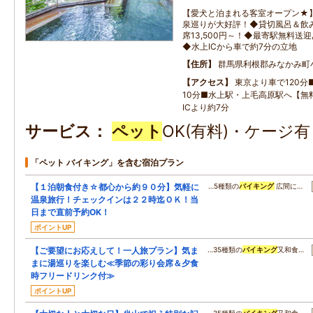
【愛犬と泊まれる客室オープン★】
泉巡りが大好評！◆貸切風呂＆飲
席13,500円～！◆最寄駅無料送
◆水上ICから車で約7分の立地
住所
群馬県利根郡みなかみ町
アクセス
東京より車で120分
10分■水上駅・上毛高原駅へ【無
ICより約7分
サービス
ペット
OK(有料)・ケージ
「ペット バイキング」を含む宿泊プラン
【１泊朝食付き☆都心から約９０分】気軽に
…5種類の
バイキング
広間に…
温泉旅行！チェックインは２２時迄ＯＫ！当
日まで直前予約OK！
ポイントUP
【ご要望にお応えして！一人旅プラン】気ま
…35種類の
バイキング
又和食…
まに湯巡りを楽しむ≪季節の彩り会席＆夕食
時フリードリンク付≫
ポイントUP