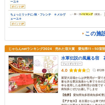
ーユ☆
ポイントUP
ちょっとリッチに♪秋・フレンチ ☆メルヴ
…・和・洋
バイキング
（状況…
ェーユ☆
ポイントUP
この施
じゃらんnetランキング2024 売れた宿大賞 愛知県11～50室
水軍伝説の風薫る宿 
フォトギャラリー
4.0
812件
展望大浴場からは伊勢湾が一望でき
量を誇る豊浜漁港から車で５分の
幸を使用した会席料理が自慢です 
南知多にぜひお越し下しませ
住所
愛知県知多郡南知多町豊
アクセス
名古屋からは車で約