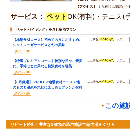
アクセス
ＪＲ石和温泉駅から
サービス
ペット
OK(有料)・テニス(
「ペット バイキング」を含む宿泊プラン
【地場食材コース】初めての方におすすめ。
…ぶ朝食
バイキング
。 人気…
シャトレーゼサービスと旬の美味
ポイントUP
【特選プレミアムコース】特別な日やご褒美
…ぶ朝食
バイキング
。 人気…
に。季節ごとに異なる贅沢食材を堪能
ポイントUP
【8月厳選】5％OFF＜地場食材コース＞地
…ぶ朝食
バイキング
。 人気…
のものと温泉を気軽に楽しめるプランがお得
ポイントUP
この施
リピート続出！豊富な5種類の温浴施設で館内湯めぐり★