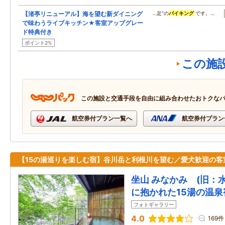
【渚亭リニューアル】海を望む新ダイニング
…足”の
バイキング
です。…
で味わうライブキッチン★客室アップグレー
ド特典付き
ポイント2%
この施
この施設と交通手段を自由に組み合わせたおトクな
航空券付プラン一覧へ
航空券付プラン
【15の湯巡りを楽しむ宿】谷川岳と利根川を望む／愛犬歓迎の客
坐山 みなかみ (旧：
に抱かれた15湯の温泉
フォトギャラリー
4.0
169件