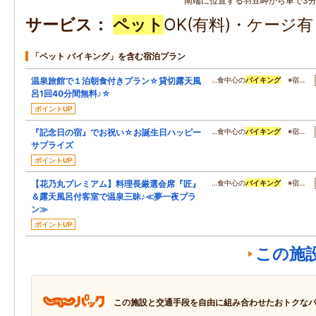
南端に位置する羽豆岬から車で3
サービス
ペット
OK(有料)・ケージ
「ペット バイキング」を含む宿泊プラン
温泉旅館で１泊朝食付きプラン☆貸切露天風
…食中心の
バイキング
※宿…
呂1回40分間無料♪☆
ポイントUP
『記念日の宿』でお祝い☆お誕生日ハッピー
…食中心の
バイキング
※宿…
サプライズ
ポイントUP
【花乃丸プレミアム】料理長厳選会席『匠』
…食中心の
バイキング
※宿…
＆露天風呂付客室で温泉三昧♪≪夢一夜プラ
ン≫
ポイントUP
この施
この施設と交通手段を自由に組み合わせたおトクな