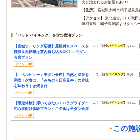
犬と泊まれるお部屋もあり♪
住所
宮城県大崎市鳴子温泉鬼
アクセス
東北道古川ＩＣ秋田
陸羽東線 鳴子温泉駅よりタクシ
「ペット バイキング」を含む宿泊プラン
【宮城ツーリング応援】屋根付きスペースを
…て【朝食
バイキング
】をお…
確保＆自転車は室内持ち込みOK！～モダン
会席プラン
ポイントUP
【「ベルビュー」モダン会席】自然と温泉を
…て【朝食
バイキング
】をお…
満喫！夕食は、「みちのく日高見牛」の旨味
を味わうすき焼き付
ポイントUP
【限定体験】浮いてみたい！パラグライダー
…て【朝食
バイキング
】をお…
初心者向け体験プラン～ご夕食はモダン会席
ポイントUP
この施