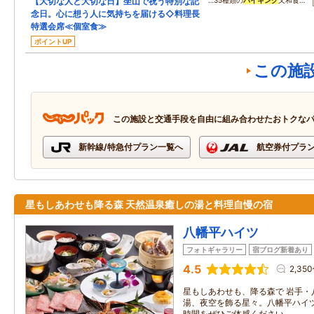
【大切な人と大切な日】坐山で祝う特別な記
…35種類の
バイキング
又和食…
念日。心に想う人に気持ちを届ける◇料理長
特選会席≪個室食≫
ポイントUP
この施
この施設と交通手段を自由に組み合わせたおトクな
新幹線/特急付プラン一覧へ
航空券付プラ
星もしあわせも降る森 天然温泉癒しの湯と料理自慢の宿
八幡平ハイツ
フォトギャラリー
宿ブログ新着あり
4.5
2,35
星もしあわせも、降る森で 岩手・
湯、夜空を飾る星々。八幡平ハイ
時間をぜひご体感ください。