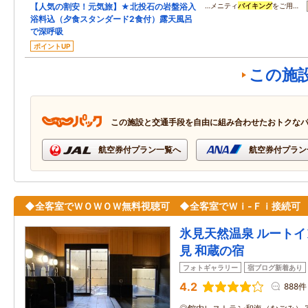
【人気の割安！元気旅】★北投石の岩盤浴入
…メニティ
バイキング
をご用…
浴料込（夕食スタンダード2食付）露天風呂
で深呼吸
ポイントUP
この施
この施設と交通手段を自由に組み合わせたおトクな
航空券付プラン一覧へ
航空券付プラン
◆全客室でＷＯＷＯＷ無料視聴可 ◆全客室でＷｉ-Ｆｉ接続可
氷見天然温泉 ルート
見 和蔵の宿
フォトギャラリー
宿ブログ新着あり
4.2
888件