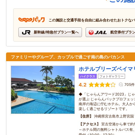
この施設と交通手段を自由に組み合わせたおトクな
新幹線/特急付プラン一覧へ
航空券付プラ
ファミリーやグループ、カップルで過ごす南の島のバカンス
ホテルブリーズベイマ
ハイクラス
フォトギャラリー
4.2
705件
◆「じゃらんアワード2023」じ
が選ぶ じゃらんパックプロフェ
南岸の海辺に佇むホテル。大人か
楽しく過ごせるリゾートです。
住所
沖縄県宮古島市上野宮国
アクセス
宮古空港から車で約
～ホテル間の無料シャトルバス有
受付／10:00～17:30）