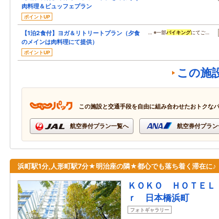
肉料理＆ビュッフェプラン
ポイントUP
【1泊2食付】ヨガ＆リトリートプラン（夕食
… ※一部
バイキング
にてご…
のメインは肉料理にて提供）
ポイントUP
この施
この施設と交通手段を自由に組み合わせたおトクな
航空券付プラン一覧へ
航空券付プラン
浜町駅1分,人形町駅7分★明治座の隣★都心でも落ち着く滞在に♪
ＫＯＫＯ ＨＯＴＥＬ
ｒ 日本橋浜町
フォトギャラリー