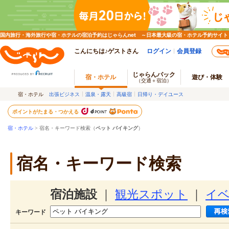
国内旅行・海外旅行や宿・ホテルの宿泊予約はじゃらんnet ～日本最大級の宿・ホテル予約サイト
こんにちは♪ゲストさん
ログイン
会員登録
じゃらんパック
宿・ホテル
遊び・体験
（交通＋宿泊）
宿・ホテル
出張ビジネス
温泉・露天
高級宿
日帰り・デイユース
ポイントがたまる・つかえる
宿・ホテル
> 宿名・キーワード検索（
ペット バイキング
）
宿名・キーワード検索
宿泊施設
｜
観光スポット
｜
イ
キーワード