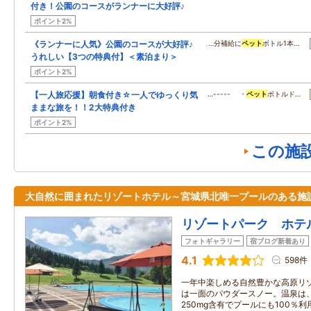
付き！公園のコースがランナーに大好評♪
ポイント2%
《ランナーに人気》公園のコースが大好評♪
…分補給に
ペット
ボトル1本…
うれしい【3つの特典付】＜素泊まり＞
ポイント2%
【一人旅応援】朝食付き☆一人でゆっくり気
…----- ・
ペット
ボトルド…
ままな旅を！！2大特典付き
ポイント2%
この施
大自然に囲まれたリゾートホテル～宮城県北唯一プールのある施
リゾートパーク ホテ
フォトギャラリー
宿ブログ新着あり
4.1
598件
一年中楽しめる自然豊かな高原リ
は一面のパウダースノー。温泉は
250mg含有でプールにも100％