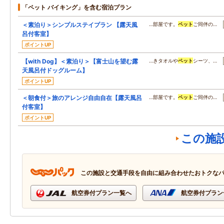
「ペット バイキング」を含む宿泊プラン
＜素泊り＞シンプルステイプラン 【露天風
…部屋です。
ペット
ご同伴の…
呂付客室】
ポイントUP
【with Dog】＜素泊り＞【富士山を望む露
…きタオルや
ペット
シーツ、…
天風呂付ドッグルーム】
ポイントUP
＜朝食付＞旅のアレンジ自由自在【露天風呂
…部屋です。
ペット
ご同伴の…
付客室】
ポイントUP
この施
この施設と交通手段を自由に組み合わせたおトクな
航空券付プラン一覧へ
航空券付プラン