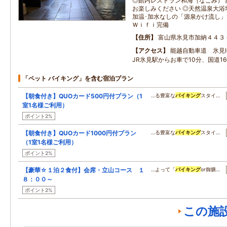
◎館内レストラン和海（なごみ） 
お楽しみください ◎天然温泉大浴
加温･加水なしの「源泉かけ流し」
Ｗｉｆｉ完備
住所
富山県氷見市加納４４３
アクセス
能越自動車道 氷見I
JR氷見駅からお車で10分、国道1
「ペット バイキング」を含む宿泊プラン
【朝食付き】QUOカード500円付プラン（1
…る豊富な
バイキング
スタイ…
室1名様ご利用）
ポイント2%
【朝食付き】QUOカード1000円付プラン
…る豊富な
バイキング
スタイ…
（1室1名様ご利用）
ポイント2%
【豪華☆１泊２食付】会席・立山コース １
…よって「
バイキング
or御膳…
８：００～
ポイント2%
この施