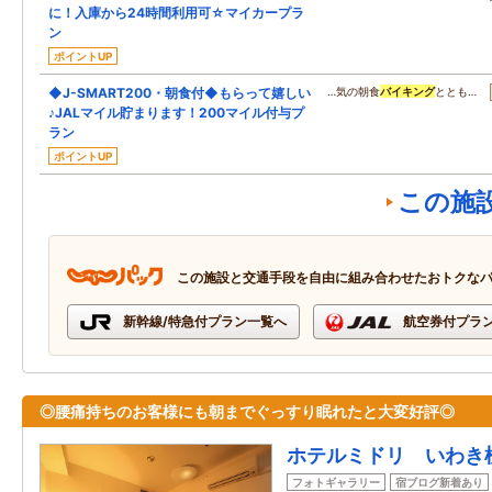
に！入庫から24時間利用可☆マイカープラ
ン
ポイントUP
◆J-SMART200・朝食付◆もらって嬉しい
…気の朝食
バイキング
ととも…
♪JALマイル貯まります！200マイル付与プ
ラン
ポイントUP
この施
この施設と交通手段を自由に組み合わせたおトクな
新幹線/特急付プラン一覧へ
航空券付プラ
◎腰痛持ちのお客様にも朝までぐっすり眠れたと大変好評◎
ホテルミドリ いわき
フォトギャラリー
宿ブログ新着あり