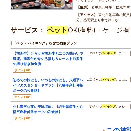
住所
岩手県八幡平市松尾寄木
アクセス
東北自動車道松尾八幡
分。盛岡駅より車で約50分。
サービス
ペット
OK(有料)・ケージ
「ペット バイキング」を含む宿泊プラン
【前沢牛】とろける前沢牛を二つの味わいで
…衷様々な
バイキング
。まぶ…
堪能。前沢牛のせいろ蒸し＆ロースト前沢牛
の握り付き和食膳
ポイントUP
初めての旅にも、いつもの旅にも。八幡平ハ
…衷様々な
バイキング
。まぶ…
イツのスタンダードプラン【八幡平産杜仲茶
ポークの和食膳】
ポイントUP
少し贅沢な夜に美味堪能。【岩手県産牛と八
…衷様々な
バイキング
。さわ…
幡平産杜仲茶ポークの和食膳】
ポイントUP
この施