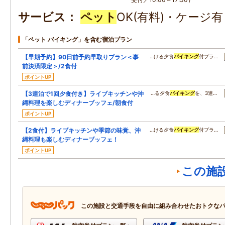
サービス
ペット
OK(有料)・ケージ
「ペット バイキング」を含む宿泊プラン
【早期予約】90日前予約早取りプラン＜事
…ける夕食
バイキング
付プラ…
前決済限定＞/2食付
ポイントUP
【3連泊で1回夕食付き】ライブキッチンや沖
…る夕食
バイキング
を、3連…
縄料理を楽しむディナーブッフェ/朝食付
ポイントUP
【2食付】ライブキッチンや季節の味覚、沖
…ける夕食
バイキング
付プラ…
縄料理も楽しむディナーブッフェ！
ポイントUP
この施
この施設と交通手段を自由に組み合わせたおトクな