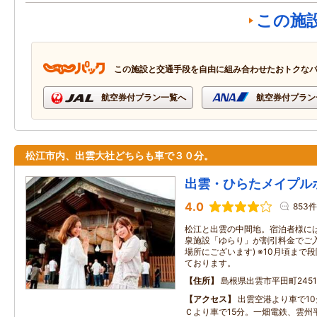
この施
この施設と交通手段を自由に組み合わせたおトクな
航空券付プラン一覧へ
航空券付プラン
松江市内、出雲大社どちらも車で３０分。
出雲・ひらたメイプル
4.0
853件
松江と出雲の中間地。宿泊者様に
泉施設「ゆらり」が割引料金でご入
場所にございます) ※10月頃まで
ております。
住所
島根県出雲市平田町2451
アクセス
出雲空港より車で1
Ｃより車で15分。一畑電鉄、雲州