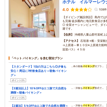
ホテル イルマーレウ
4.0
108件
【ダイビング施設併設】 島内では
も完備 徒歩圏内に地元飲食店が多
◎ 全室オーシャンビューで、ダイ
適です。
住所
沖縄県八重山郡竹富町上
アクセス
石垣港→船：安栄観
→上原港～車１０分※上原港欠航
送迎バス）４５分
「ペット バイキング」を含む宿泊プラン
【スタンダード】1泊の方はこちら◎夕食も
…本の朝食
バイキング
付プラ…
安心！周辺に7軒飲食店あり＜朝食バイキン
グ＞
ポイント2%
【3連泊以上】10％OFF◎エコ旅で大自然を
…・洋食を
バイキング
形式で…
満喫＜朝食バイキング＞
ポイント2%
【2連泊】5％OFF◎エコ旅で大自然を満喫＜
…・洋食を
バイキング
形式で…