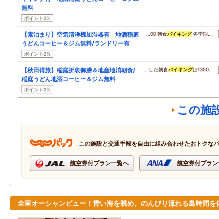
無料
ポイント2%
【素泊まり】空気清浄機加湿器有 地酒稲庭
…00 朝食
バイキング
冬季期…
うどんコーヒー＆ジム無料/ランドリー有
ポイント2%
【秋田得旅】稲庭折衷御膳＆地産地消朝食/
…した朝食
バイキング
は1350…
稲庭うどん地酒コーヒー＆ジム無料
ポイント2%
この施
この施設と交通手段を自由に組み合わせたおトクな
航空券付プラン一覧へ
航空券付プラン
全室オーシャンビュー！青い海を眺め、のんびり流れる島時間を