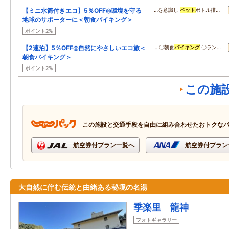
【ミニ水筒付きエコ】5％OFF◎環境を守る
…を意識し
ペット
ボトル排…
地球のサポーターに＜朝食バイキング＞
ポイント2%
【2連泊】5％OFF◎自然にやさしいエコ旅＜
… 〇朝食
バイキング
〇ラン…
朝食バイキング＞
ポイント2%
この施
この施設と交通手段を自由に組み合わせたおトクな
航空券付プラン一覧へ
航空券付プラン
大自然に佇む伝統と由緒ある秘境の名湯
季楽里 龍神
フォトギャラリー