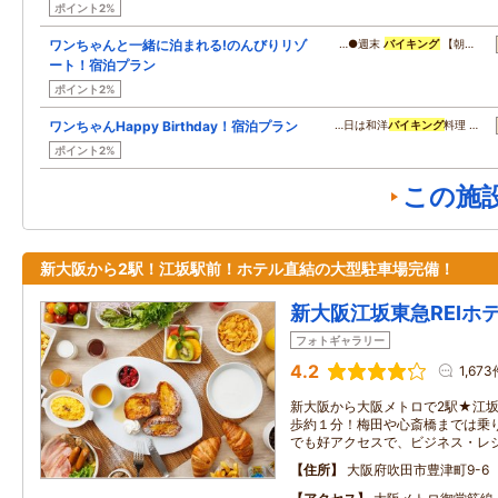
ポイント2%
ワンちゃんと一緒に泊まれる!のんびりリゾ
…●週末
バイキング
【朝…
ート！宿泊プラン
ポイント2%
ワンちゃんHappy Birthday！宿泊プラン
…日は和洋
バイキング
料理 …
ポイント2%
この施
新大阪から2駅！江坂駅前！ホテル直結の大型駐車場完備！
新大阪江坂東急REIホ
フォトギャラリー
4.2
1,673
新大阪から大阪メトロで2駅★江坂
歩約１分！梅田や心斎橋までは乗
でも好アクセスで、ビジネス・レ
住所
大阪府吹田市豊津町9-6