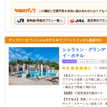
この施設と交通手段を自由に組み合わせたおトクな
新幹線/特急付プラン一覧へ
航空券付プラ
ディズニーオフィシャルホテル★リゾートラインから徒歩1分♪
シェラトン・グランデ
イ・ホテル
ハイクラス
フォトギャラリー
宿ブ
4.3
16,6
【東京ディズニーリゾート(R)オ
でアクセス抜群！お子様に嬉しい
シミュレーター、ゲームコーナー
～舞浜まで快速で3駅13分
住所
千葉県浦安市舞浜1-9
アクセス
電車／ディズニーリ
サイド・ステーション徒歩１分 