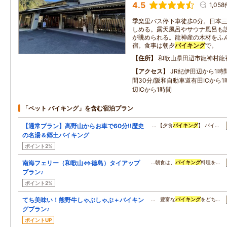
4.5
1,058
季楽里バス停下車徒歩0分。日本
しめる。露天風呂やサウナ風呂も
が眺められる。龍神産の木材をふ
宿。食事は朝夕
バイキング
で。
住所
和歌山県田辺市龍神村龍
アクセス
JR紀伊田辺から1時
間30分/阪和自動車道有田ICから
辺ICから1時間
「ペット バイキング」を含む宿泊プラン
【通常プラン】高野山からお車で60分!!歴史
… 【夕食
バイキング
】 バイ…
の名湯＆郷土バイキング
ポイント2%
南海フェリー（和歌山⇔徳島）タイアップ
…朝食は、
バイキング
料理を…
プラン♪
ポイント2%
てち美味い！熊野牛しゃぶしゃぶ＋バイキン
… 豊富な
バイキング
をどち…
グプラン♪
ポイントUP