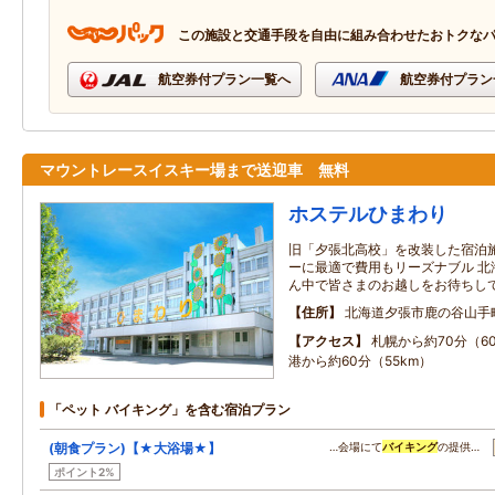
この施設と交通手段を自由に組み合わせたおトクな
航空券付プラン一覧へ
航空券付プラン
マウントレースイスキー場まで送迎車 無料
ホステルひまわり
旧「夕張北高校」を改装した宿泊
ーに最適で費用もリーズナブル 北
ん中で皆さまのお越しをお待ちし
住所
北海道夕張市鹿の谷山手
アクセス
札幌から約70分（6
港から約60分（55km）
「ペット バイキング」を含む宿泊プラン
(朝食プラン)【★大浴場★】
…会場にて
バイキング
の提供…
ポイント2%