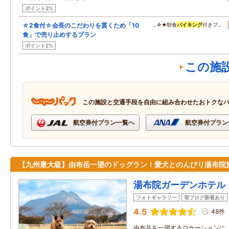
ポイント2%
☆2食付☆会長のこだわりを貫くため「10
…☆★朝食
バイキング
付きプ…
食」で売り止めするプラン
ポイント2%
この施
この施設と交通手段を自由に組み合わせたおトクな
航空券付プラン一覧へ
航空券付プラン
【九州最大級】由布岳一望のドッグラン！愛犬とのんびり湯布院
湯布院ガーデンホテル
フォトギャラリー
宿ブログ新着あり
4.5
48件
由布岳を一望するロケーションに