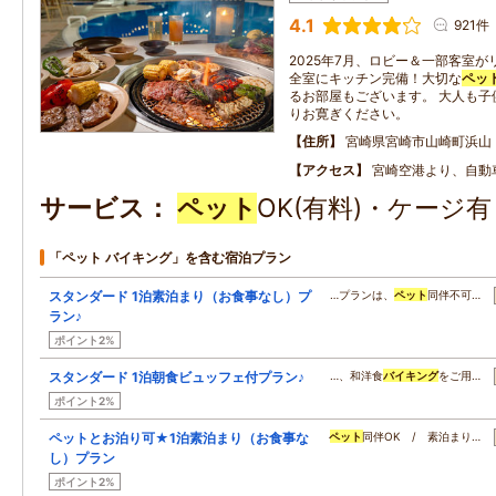
4.1
921件
2025年7月、ロビー＆一部客室が
全室にキッチン完備！大切な
ペッ
るお部屋もございます。 大人も子
りお寛ぎください。
住所
宮崎県宮崎市山崎町浜山
アクセス
宮崎空港より、自動
サービス
ペット
OK(有料)・ケージ
「ペット バイキング」を含む宿泊プラン
スタンダード 1泊素泊まり（お食事なし）プ
…プランは、
ペット
同伴不可…
ラン♪
ポイント2%
スタンダード 1泊朝食ビュッフェ付プラン♪
…、和洋食
バイキング
をご用…
ポイント2%
ペットとお泊り可★1泊素泊まり（お食事な
ペット
同伴OK / 素泊まり…
し）プラン
ポイント2%