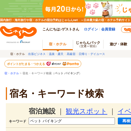
国内旅行・海外旅行や宿・ホテルの宿泊予約はじゃらんnet ～日本最大級の宿・ホテル予約サイト
こんにちは♪ゲストさん
ログイン
会員登録
じゃらんパック
宿・ホテル
遊び・体験
（交通＋宿泊）
宿・ホテル
出張ビジネス
温泉・露天
高級宿
日帰り・デイユース
ポイントがたまる・つかえる
宿・ホテル
> 宿名・キーワード検索（
ペット バイキング
）
宿名・キーワード検索
宿泊施設
｜
観光スポット
｜
イ
キーワード