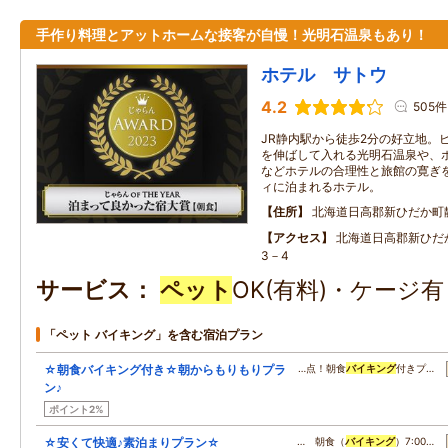
手作り料理とアットホームな接客が自慢！光明石温泉もあり！
ホテル サトウ
4.2
505件
JR静内駅から徒歩2分の好立地。
を伸ばして入れる光明石温泉や、
などホテルの合理性と旅館の寛ぎ
ィに泊まれるホテル。
住所
北海道日高郡新ひだか町
アクセス
北海道日高郡新ひだ
3－4
サービス
ペット
OK(有料)・ケージ
「ペット バイキング」を含む宿泊プラン
☆朝食バイキング付き☆朝からもりもりプラ
…点！朝食
バイキング
付きプ…
ン♪
ポイント2%
☆安くて快適♪素泊まりプラン☆
… 朝食（
バイキング
）7:00…