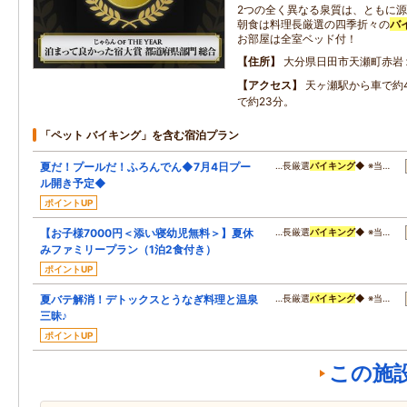
2つの全く異なる泉質は、ともに源
朝食は料理長厳選の四季折々の
バ
お部屋は全室ベッド付！
住所
大分県日田市天瀬町赤岩
アクセス
天ヶ瀬駅から車で約
で約23分。
「ペット バイキング」を含む宿泊プラン
夏だ！プールだ！ふろんでん◆7月4日プー
…長厳選
バイキング
◆ ※当…
ル開き予定◆
ポイントUP
【お子様7000円＜添い寝幼児無料＞】夏休
…長厳選
バイキング
◆ ※当…
みファミリープラン（1泊2食付き）
ポイントUP
夏バテ解消！デトックスとうなぎ料理と温泉
…長厳選
バイキング
◆ ※当…
三昧♪
ポイントUP
この施