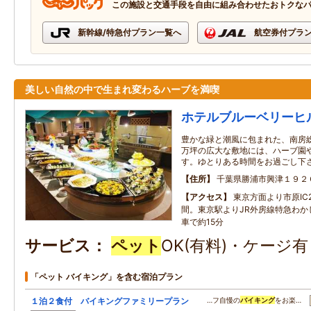
この施設と交通手段を自由に組み合わせたおトクな
新幹線/特急付プラン一覧へ
航空券付プラ
美しい自然の中で生まれ変わるハーブを満喫
ホテルブルーベリーヒ
豊かな緑と潮風に包まれた、南房
万坪の広大な敷地には、ハーブ園
す。ゆとりある時間をお過ごし下
住所
千葉県勝浦市興津１９２
アクセス
東京方面より市原IC
間。東京駅よりJR外房線特急わか
車で約15分
サービス
ペット
OK(有料)・ケージ
「ペット バイキング」を含む宿泊プラン
１泊２食付 バイキングファミリープラン
…フ自慢の
バイキング
をお楽…