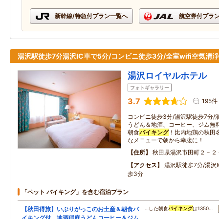
新幹線/特急付プラン一覧へ
航空券付プラ
湯沢駅徒歩7分湯沢IC車で5分/コンビニ徒歩3分/全室wifi空気清
湯沢ロイヤルホテル
フォトギャラリー
3.7
195件
コンビニ徒歩3分/湯沢駅徒歩7分/
うどん＆地酒、コーヒー、ジム無
朝食
バイキング
！比内地鶏の秋田
なメニューで朝から幸腹に！
住所
秋田県湯沢市田町２－２
アクセス
湯沢駅徒歩7分/湯沢I
歩3分
「ペット バイキング」を含む宿泊プラン
【秋田得旅】いぶりがっこのお土産＆朝食バ
…した朝食
バイキング
は1350…
イキング付 地酒稲庭うどんコーヒー＆ジム