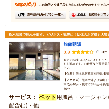
この施設と交通手段を自由に組み合わせたおトクな
新幹線/特急付プラン一覧へ
航空券付プラ
栃木温泉で疲れを癒す。ビジネス・観光に！団体のお客様も大歓
旅館朝陽
3.8
31件
観光でお越しになる方はもちろん
もお勧めです。お仕事など長期滞
さい。
住所
熊本県阿蘇郡南阿蘇村河
アクセス
熊本空港より俵山ト
車で約40分・熊本IC57号から長
50分
サービス
ペット
用風呂・マージャン(
配含む)・他