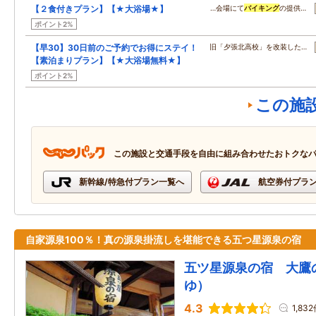
【２食付きプラン】【★大浴場★】
…会場にて
バイキング
の提供…
ポイント2%
【早30】30日前のご予約でお得にステイ！
旧「夕張北高校」を改装した…
【素泊まりプラン】【★大浴場無料★】
ポイント2%
この施
この施設と交通手段を自由に組み合わせたおトクな
新幹線/特急付プラン一覧へ
航空券付プラ
自家源泉100％！真の源泉掛流しを堪能できる五つ星源泉の宿
五ツ星源泉の宿 大鷹
ゆ）
4.3
1,83