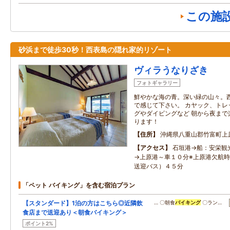
この施
砂浜まで徒歩30秒！西表島の隠れ家的リゾート
ヴィラうなりざき
フォトギャラリー
鮮やかな海の青。深い緑の山々。
で感じて下さい。 カヤック、トレ
グやダイビングなど 朝から夜まで
ります！
住所
沖縄県八重山郡竹富町上
アクセス
石垣港→船：安栄観
→上原港～車１０分※上原港欠航
送迎バス）４５分
「ペット バイキング」を含む宿泊プラン
【スタンダード】1泊の方はこちら◎近隣飲
… 〇朝食
バイキング
〇ラン…
食店まで送迎あり＜朝食バイキング＞
ポイント2%