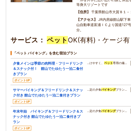
等身大リゾートです
住所
千葉県館山市大賀８１－
アクセス
JR内房線館山駅下車
山自動車道富浦ＩＣより国道127
分。
サービス
ペット
OK(有料)・ケージ
「ペット バイキング」を含む宿泊プラン
夕食メインは季節の肉料理・フリードリンク
…けやすく、
ペット
専用の備…
＆スナック付！ 館山でたゆたう一泊二食付
きプラン
ポイントUP
サマーバイキング＆フリードリンク＆スナッ
…定の夕食
バイキング
プラン…
ク付き 館山でたゆたう一泊二食付きプラン
ポイントUP
年末年始 バイキング＆フリードリンク＆ス
…定の夕食
バイキング
プラン…
ナック付き 館山でたゆたう一泊二食付きプ
ラン
ポイントUP