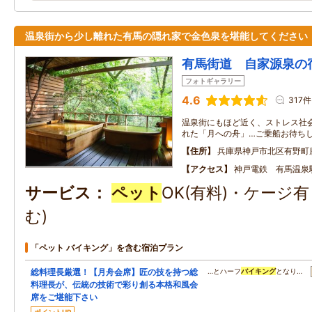
温泉街から少し離れた有馬の隠れ家で金色泉を堪能してください
有馬街道 自家源泉の
フォトギャラリー
4.6
317件
温泉街にもほど近く、ストレス社
れた「月への舟」…ご乗船お待ち
住所
兵庫県神戸市北区有野町
アクセス
神戸電鉄 有馬温泉
サービス
ペット
OK(有料)・ケージ
む)
「ペット バイキング」を含む宿泊プラン
総料理長厳選！【月舟会席】匠の技を持つ総
…とハーフ
バイキング
となり…
料理長が、伝統の技術で彩り創る本格和風会
席をご堪能下さい