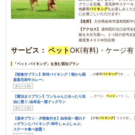
グランを完備。 黒毛和牛ステーキ
他豪華
バイキング
をお楽しみくださ
にお過ごしいただけます♪
住所
大分県由布市湯布院町中
アクセス
湯布院IC出口信号
線を大分方面へ。１つ目の信号左
後直進４００Ｍ先右側
サービス
ペット
OK(有料)・ケージ
「ペット バイキング」を含む宿泊プラン
【朝食付プラン】和洋バイキング！朝から国
…の豪華
バイキング
です。 …
産黒毛和牛カレー♪
ポイント2%
【素泊まりプラン】ワンちゃんとゆったり自
… ケージ、
ペット
シート（…
由に寛ぐ♪由布岳一望ドッグラン
ポイント2%
【基本プラン・夕朝食付き】由布岳一望のド
【夕食
バイキング
】１２０分…
ッグランとバイキング♪和牛しゃぶしゃぶ、
ステーキ食べ放題！