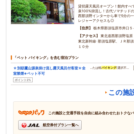
貸切露天風呂オープン！館内すべ
泉100%掛流し！古代ソマチッド
西那須野インターから車で5分の
レジャーアクセスも◎
住所
栃木県那須塩原市井口５
アクセス
東北道西那須野塩原
東北新幹線･那須塩原駅、ＪＲ那
１０分
「ペット バイキング」を含む宿泊プラン
☆別邸鷹山源泉掛け流し露天風呂付客室☆全
…たは軽
バイキング
(選択不…
室禁煙※ペット不可
ポイント2%
この施
この施設と交通手段を自由に組み合わせたおトクな
航空券付プラン一覧へ