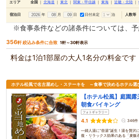
エリア
全国
｜
北海道
｜
東北
｜
関東・甲信越
｜
東海
｜
近畿・北陸
｜
年
月
日
日付未定
泊
宿泊日
人数等
※食事条件などの諸条件については、予
356
軒 絞込み条件に合致
1軒～30軒表示
料金は1泊1部屋の大人1名分の料金で
ホテル松風で名古屋めし・ステーキを ～食事で決めるホテル選
【ホテル松風】庭園露
朝食バイキング
フォトギャラリー
4.1
346件
―婦人湯に“壺湯”誕生！湯を贅沢
復・リラックス効果のある「麦飯