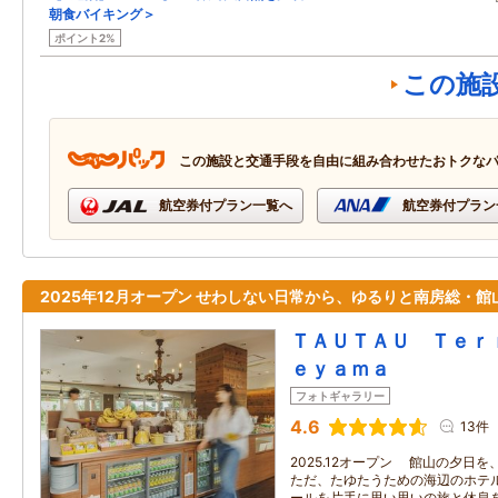
朝食バイキング＞
ポイント2%
この施
この施設と交通手段を自由に組み合わせたおトクな
航空券付プラン一覧へ
航空券付プラン
2025年12月オープン せわしない日常から、ゆるりと南房総・館
ＴＡＵＴＡＵ Ｔｅｒ
ｅｙａｍａ
フォトギャラリー
4.6
13件
2025.12オープン 館山の夕日
ただ、たゆたうための海辺のホテル
ールを片手に思い思いの旅と休息を