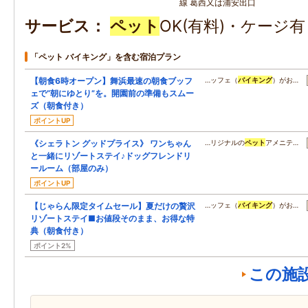
線 葛西又は浦安出口
サービス
ペット
OK(有料)・ケージ
「ペット バイキング」を含む宿泊プラン
【朝食6時オープン】舞浜最速の朝食ブッフ
…ッフェ（
バイキング
）がお…
ェで“朝にゆとり”を。開園前の準備もスムー
ズ（朝食付き）
ポイントUP
《シェラトン グッドプライス》 ワンちゃん
…リジナルの
ペット
アメニテ…
と一緒にリゾートステイ♪ドッグフレンドリ
ールーム（部屋のみ）
ポイントUP
【じゃらん限定タイムセール】夏だけの贅沢
…ッフェ（
バイキング
）がお…
リゾートステイ■お値段そのまま、お得な特
典（朝食付き）
ポイント2%
この施