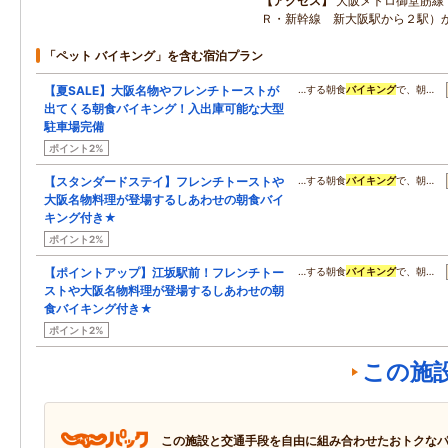
アクセス
大阪メトロ御堂筋線
Ｒ・新幹線 新大阪駅から２駅）
「ペット バイキング」を含む宿泊プラン
【夏SALE】大阪名物やフレンチトーストが
…する朝食
バイキング
で、朝…
出てくる朝食バイキング！入出庫可能な大型
駐車場完備
ポイント2%
【スタンダードステイ】フレンチトーストや
…する朝食
バイキング
で、朝…
大阪名物料理が登場するしあわせの朝食バイ
キング付き★
ポイント2%
【ポイントアップ】江坂駅前！フレンチトー
…する朝食
バイキング
で、朝…
ストや大阪名物料理が登場するしあわせの朝
食バイキング付き★
ポイント2%
この施
この施設と交通手段を自由に組み合わせたおトクな