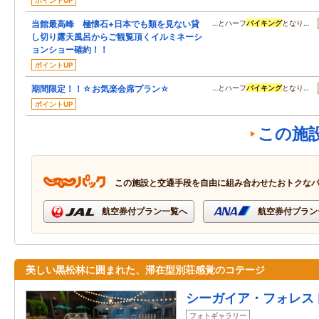
ポイントUP
当館最高峰 極懐石+日本でも類を見ない貸
…とハーフ
バイキング
となり…
し切り露天風呂からご観覧頂くイルミネーシ
ョンショー確約！！
ポイントUP
期間限定！！☆お気楽会席プラン☆
…とハーフ
バイキング
となり…
ポイントUP
この施
この施設と交通手段を自由に組み合わせたおトクな
航空券付プラン一覧へ
航空券付プラン
美しい黒松林に囲まれた、滞在型別荘感覚のコテージ
シーガイア・フォレス
フォトギャラリー