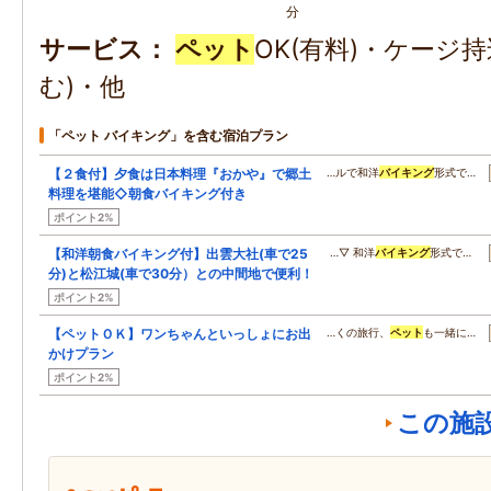
分
サービス
ペット
OK(有料)・ケージ
む)・他
「ペット バイキング」を含む宿泊プラン
【２食付】夕食は日本料理『おかや』で郷土
…ルで和洋
バイキング
形式で…
料理を堪能◇朝食バイキング付き
ポイント2%
【和洋朝食バイキング付】出雲大社(車で25
…▽ 和洋
バイキング
形式で…
分)と松江城(車で30分）との中間地で便利！
ポイント2%
【ペットＯＫ】ワンちゃんといっしょにお出
…くの旅行、
ペット
も一緒に…
かけプラン
ポイント2%
この施