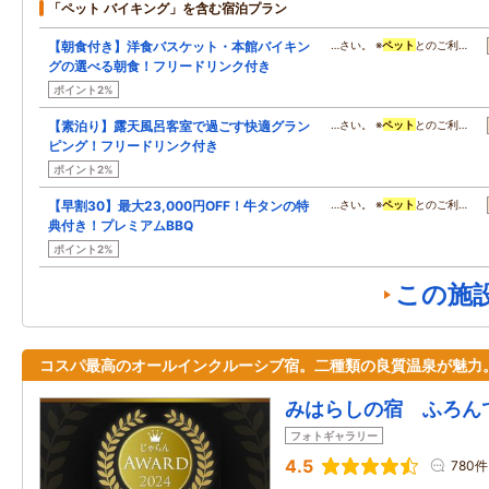
「ペット バイキング」を含む宿泊プラン
【朝食付き】洋食バスケット・本館バイキン
…さい。 ※
ペット
とのご利…
グの選べる朝食！フリードリンク付き
ポイント2%
【素泊り】露天風呂客室で過ごす快適グラン
…さい。 ※
ペット
とのご利…
ピング！フリードリンク付き
ポイント2%
【早割30】最大23,000円OFF！牛タンの特
…さい。 ※
ペット
とのご利…
典付き！プレミアムBBQ
ポイント2%
この施
コスパ最高のオールインクルーシブ宿。二種類の良質温泉が魅力
みはらしの宿 ふろん
フォトギャラリー
4.5
780件