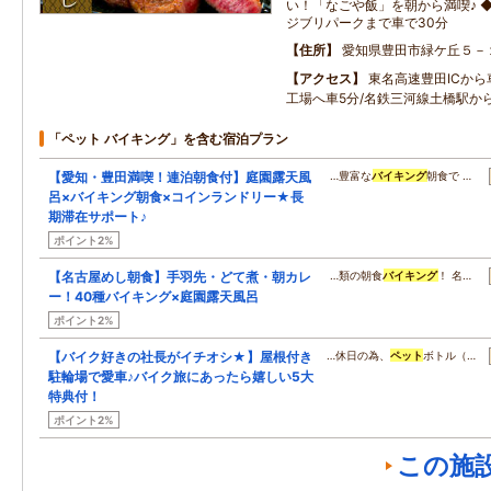
い！「なごや飯」を朝から満喫♪ 
ジブリパークまで車で30分
住所
愛知県豊田市緑ケ丘５－
アクセス
東名高速豊田ICから
工場へ車5分/名鉄三河線土橋駅か
「ペット バイキング」を含む宿泊プラン
【愛知・豊田満喫！連泊朝食付】庭園露天風
…豊富な
バイキング
朝食で …
呂×バイキング朝食×コインランドリー★長
期滞在サポート♪
ポイント2%
【名古屋めし朝食】手羽先・どて煮・朝カレ
…類の朝食
バイキング
！ 名…
ー！40種バイキング×庭園露天風呂
ポイント2%
【バイク好きの社長がイチオシ★】屋根付き
…休日の為、
ペット
ボトル（…
駐輪場で愛車♪バイク旅にあったら嬉しい5大
特典付！
ポイント2%
この施