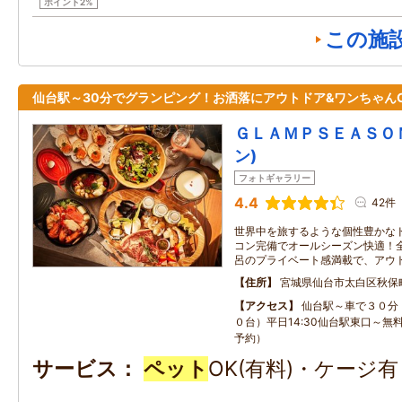
ポイント2%
この施
仙台駅～30分でグランピング！お洒落にアウトドア&ワンちゃん
ＧＬＡＭＰＳＥＡＳＯ
ン)
フォトギャラリー
4.4
42件
世界中を旅するような個性豊かな
コン完備でオールシーズン快適！
呂のプライベート感満載で、アウ
住所
宮城県仙台市太白区秋保
アクセス
仙台駅～車で３０分
０台）平日14:30仙台駅東口～無
予約）
サービス
ペット
OK(有料)・ケージ