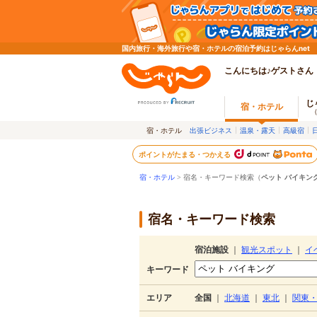
国内旅行・海外旅行や宿・ホテルの宿泊予約はじゃらんnet
こんにちは♪ゲストさん
じ
宿・ホテル
宿・ホテル
出張ビジネス
温泉・露天
高級宿
ポイントがたまる・つかえる
宿・ホテル
> 宿名・キーワード検索（
ペット バイキン
宿名・キーワード検索
宿泊施設
｜
観光スポット
｜
イ
キーワード
エリア
全国
｜
北海道
｜
東北
｜
関東