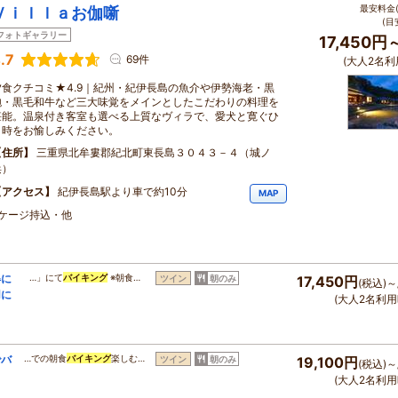
最安料金(
Ｖｉｌｌａお伽噺
(目
フォトギャラリー
17,450円
.7
69件
(大人2名利
夕食クチコミ★4.9｜紀州・紀伊長島の魚介や伊勢海老・黒
鮑・黒毛和牛など三大味覚をメインとしたこだわりの料理を
堪能。温泉付き客室も選べる上質なヴィラで、愛犬と寛ぐひ
と時をお愉しみください。
住所
三重県北牟婁郡紀北町東長島３０４３－４（城ノ
浜）
アクセス
紀伊長島駅より車で約10分
MAP
・ケージ持込・他
得に
…」にて
バイキング
※朝食…
ツイン
朝のみ
17,450円
(税込)～
用に
(大人2名利用
でバ
…での朝食
バイキング
楽しむ…
ツイン
朝のみ
19,100円
(税込)～
(大人2名利用