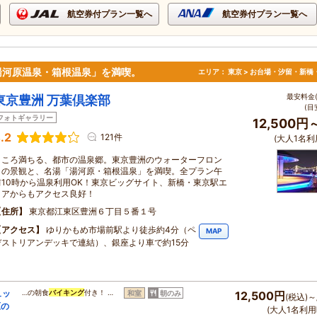
航空券付プラン一覧へ
航空券付プラン一覧へ
湯河原温泉・箱根温泉」を満喫。
エリア：
東京 > お台場・汐留・新橋
最安料金(
東京豊洲 万葉倶楽部
(目
フォトギャラリー
12,500円
.2
121件
(大人1名利
こころ満ちる、都市の温泉郷。東京豊洲のウォーターフロン
トの景観と、名湯「湯河原・箱根温泉」を満喫。全プラン午
前10時から温泉利用OK！東京ビッグサイト、新橋・東京駅エ
リアからもアクセス良好！
住所
東京都江東区豊洲６丁目５番１号
アクセス
ゆりかもめ市場前駅より徒歩約4分（ペ
MAP
デストリアンデッキで連結）、銀座より車で約15分
ュッ
…の朝食
バイキング
付き！ …
和室
朝のみ
12,500円
(税込)～
原の
(大人1名利用