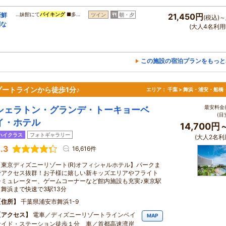
新鮮
…妹館にて
バイキング
■多…
ツイン
朝・夕
21,450円
(税込)～
別な
(大人4名利用
この施設の宿泊プランをもっと
ートラインから徒歩1分♪
エリア：
千葉 > 舞浜・浦安・船橋
最安料金(
シェラトン・グランデ・トーキョーベ
(目
イ・ホテル
14,700円
ハイクラス
フォトギャラリー
(大人2名利
.3
16,616件
【東京ディズニーリゾート(R)オフィシャルホテル】パークま
でアクセス抜群！お子様に嬉しい新キッズエリアやフライト
シミュレーター、ゲームコーナーなど館内施設も充実♪東京駅
～舞浜まで快速で3駅13分
住所
千葉県浦安市舞浜1-9
アクセス
電車／ディズニーリゾートラインベイ
MAP
サイド・ステーション徒歩１分 車／首都高速湾岸