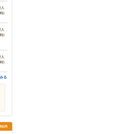
/人
時)
/人
時)
/人
時)
みる
 東紀州