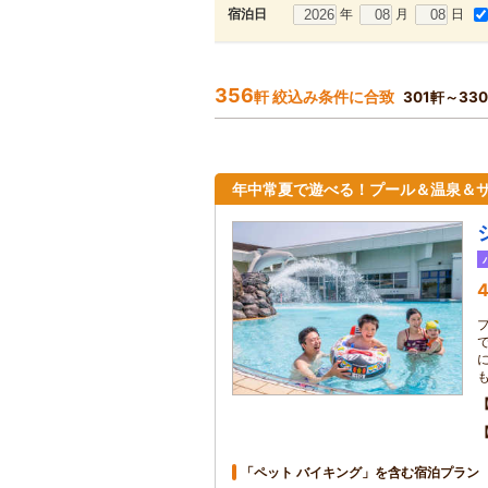
年
月
日
宿泊日
356
軒 絞込み条件に合致
301軒～33
年中常夏で遊べる！プール＆温泉＆
4
も
「ペット バイキング」を含む宿泊プラン