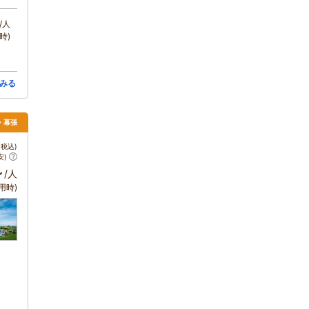
/人
時)
みる
・幕張
税込)
安)
～
/人
用時)