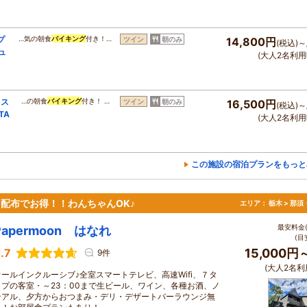
プ
…気の朝食
バイキング
付き！…
ツイン
朝のみ
14,800円
(税込)～
ュ
(大人2名利用
ドス
…の朝食
バイキング
付き！ …
ツイン
朝のみ
16,500円
(税込)～
TA
(大人2名利用
この施設の宿泊プランをもっと
ン配布でお得！！わんちゃんOK♪
エリア：
栃木 > 那
最安料金(
Papermoon はなれ
(目
.7
15,000円
9件
(大人2名利
オールインクルーシブ♪全室スマートテレビ、高速Wifi、７タ
イプの客室・～23：00まで生ビール、ワイン、各種お酒、ノ
ンアル、夕方からおつまみ・デリ・デザートバーラウンジ無