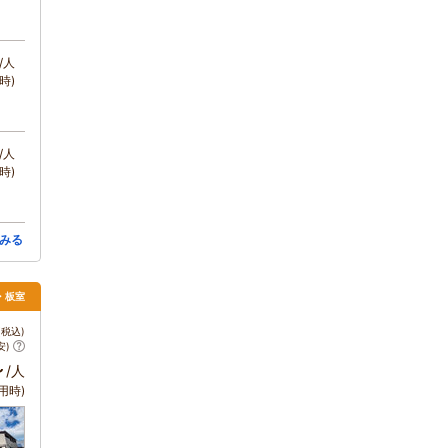
/人
時)
/人
時)
みる
須・板室
税込)
安)
～
/人
用時)