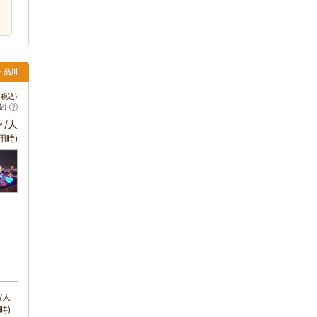
・品川
税込)
安)
～
/人
用時)
/人
時)