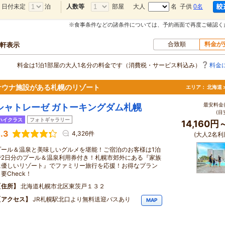
日付未定
泊
部屋
大人
名 子供
0名
人数等
※食事条件などの諸条件については、予約画面で再度ご確認く
合致順
料金が
0軒表示
料金は1泊1部屋の大人1名分の料金です（消費税・サービス料込み）
料金
サウナ施設がある札幌のリゾート
エリア：
北海道 
最安料金(
シャトレーゼ ガトーキングダム札幌
(目
ハイクラス
フォトギャラリー
14,160円
.3
4,326件
(大人2名利
プール＆温泉と美味しいグルメを堪能！ご宿泊のお客様は1泊
で2日分のプール＆温泉利用券付き！札幌市郊外にある『家族
に優しいリゾート』でファミリー旅行を応援！お得なプラン
要Check！
住所
北海道札幌市北区東茨戸１３２
アクセス
JR札幌駅北口より無料送迎バスあり
MAP