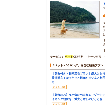
4
サービス
ペット
OK(有料)・ケージ有り
「ペット バイキング」を含む宿泊プラン
【朝食付き・長期滞在プラン】愛犬とお
長期滞在！ゆったりと観光やビジネス利
も！
ポイントUP
【朝食のみ】海と森に包まれるリゾート
イキング朝食を！愛犬と癒しのひととき
ポイントUP