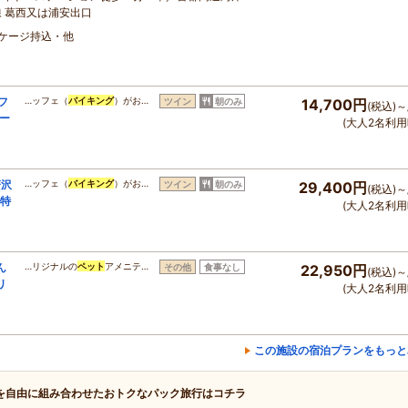
線 葛西又は浦安出口
・ケージ持込・他
フ
…ッフェ（
バイキング
）がお…
ツイン
朝のみ
14,700円
(税込)～
ー
(大人2名利用
贅沢
…ッフェ（
バイキング
）がお…
ツイン
朝のみ
29,400円
(税込)～
な特
(大人2名利用
ん
…リジナルの
ペット
アメニテ…
その他
食事なし
22,950円
(税込)～
リ
(大人2名利用
この施設の宿泊プランをもっと
を自由に組み合わせたおトクなパック旅行はコチラ