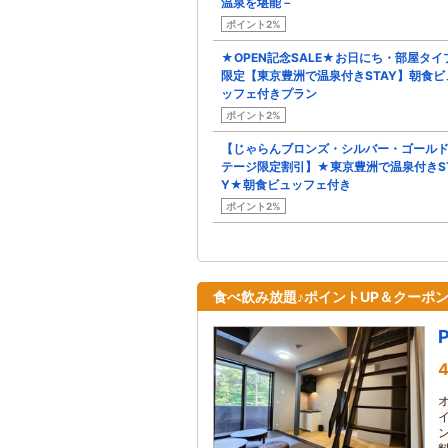
温泉を堪能－
ポイント2%
★OPEN記念SALE★お日にち・部屋タイ
限定【東京豊洲で温泉付きSTAY】朝食ビ
ッフェ付きプラン
ポイント2%
【じゃらんブロンズ・シルバー・ゴール
テージ限定割引】★東京豊洲で温泉付きS
Y★朝食ビュッフェ付き
ポイント2%
食べ飲み放題♪ポイントUP＆クーポ
4