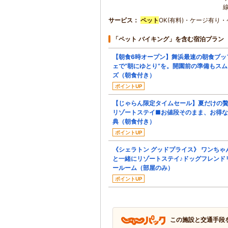
サービス
ペット
OK(有料)・ケージ有り
「ペット バイキング」を含む宿泊プラン
【朝食6時オープン】舞浜最速の朝食ブッ
ェで“朝にゆとり”を。開園前の準備もスム
ズ（朝食付き）
ポイントUP
【じゃらん限定タイムセール】夏だけの
リゾートステイ■お値段そのまま、お得
典（朝食付き）
ポイントUP
《シェラトン グッドプライス》 ワンちゃ
と一緒にリゾートステイ♪ドッグフレンド
ールーム（部屋のみ）
ポイントUP
この施設と交通手段