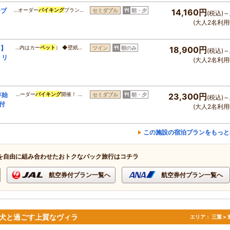
ーブ
…オーダー
バイキング
プラン…
セミダブル
朝・夕
14,160円
(税込)～
(大人2名利用
！】
…内はカー
ペット
） ◆壁紙…
ツイン
朝のみ
18,900円
(税込)～
ミリ
(大人2名利用
年始
…ーダー
バイキング
開催！ …
セミダブル
朝・夕
23,300円
(税込)～
付
(大人2名利用
この施設の宿泊プランをもっと
を自由に組み合わせたおトクなパック旅行はコチラ
航空券付プラン一覧へ
航空券付プラン一覧へ
愛犬と過ごす上質なヴィラ
エリア：
三重 >