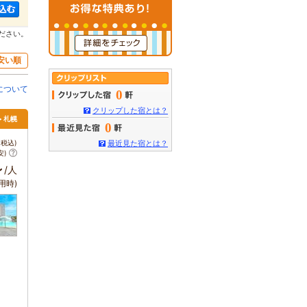
ださい。
安い順
について
0
クリップした宿とは？
> 札幌
0
税込)
最近見た宿とは？
安)
～
/人
用時)