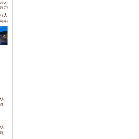
税込)
安)
～
/人
用時)
/人
時)
/人
時)