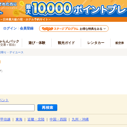
 ～日本最大級の宿・ホテル予約サイト～
ログイン
会員登録
お得な特典をみる
ゃらんパック
遊び・体験
観光ガイド
レンタカー
航空券
（交通＋宿泊）
日帰り・デイユース
グ
）
ベント
・甲信越
｜
東海
｜
近畿・北陸
｜
中国・四国
｜
九州・沖縄