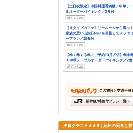
【土日祝限定】中国料理香満樓／中華テ
ルオーダーバイキング／2食付
ポイント2%
【４タイプのファミリールームから選ぶ
家族の思い出旅行No.1を目指して☆ファ
ープラン／朝食付
ポイント2%
【ゆく年くる年／ご予約10月〆切】年末
★中華テーブルオーダーバイキング／2食
ポイント2%
この施設と交通手段
新幹線/特急付プラン一覧へ
夕食クチコミ★4.9｜紀州の美食と