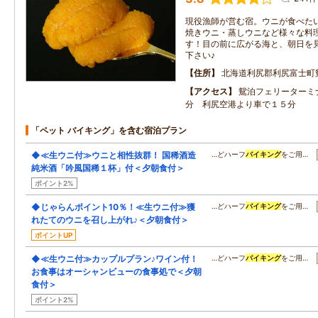
現役漁師が営む宿。ウニが食べた
焼きウニ・蒸しウニなど様々な料
す！目の前に広がる海と、朝日を
下さい♪
住所
北海道利尻郡利尻富士町
アクセス
鴛泊フェリーターミ
分 利尻空港より車で１５分
「ペット バイキング」を含む宿泊プラン
◆≪生ウニ付≫ウニと相性抜群！ 国稀酒造
…どハーフ
バイキング
をご用…
純米酒「吟風国稀１杯」付＜夕朝食付＞
ポイント2%
◆じゃらんポイント10％！≪生ウニ付≫獲
…どハーフ
バイキング
をご用…
れたてのウニを召し上がれ♪＜夕朝食付＞
ポイントUP
◆≪生ウニ付≫カップルプラン♪ワイン付！
…どハーフ
バイキング
をご用…
お食事はオーシャンビューの食事処で＜夕朝
食付＞
ポイント2%