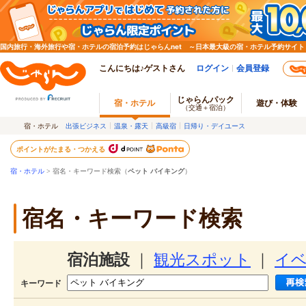
国内旅行・海外旅行や宿・ホテルの宿泊予約はじゃらんnet ～日本最大級の宿・ホテル予約サイト
こんにちは♪ゲストさん
ログイン
会員登録
じゃらんパック
宿・ホテル
遊び・体験
（交通＋宿泊）
宿・ホテル
出張ビジネス
温泉・露天
高級宿
日帰り・デイユース
ポイントがたまる・つかえる
宿・ホテル
> 宿名・キーワード検索（
ペット バイキング
）
宿名・キーワード検索
宿泊施設
｜
観光スポット
｜
イ
キーワード