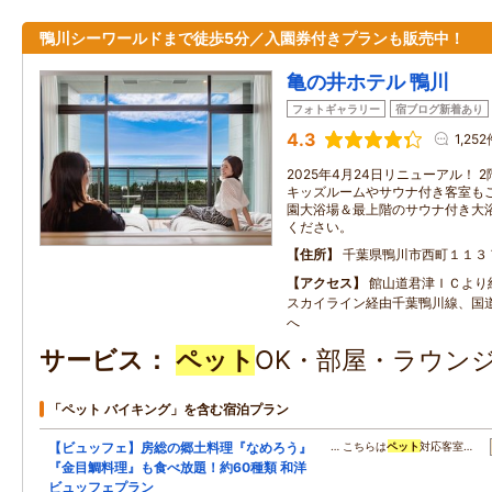
鴨川シーワールドまで徒歩5分／入園券付きプランも販売中！
亀の井ホテル 鴨川
フォトギャラリー
宿ブログ新着あり
4.3
1,25
2025年4月24日リニューアル！
キッズルームやサウナ付き客室もご
園大浴場＆最上階のサウナ付き大
ください。
住所
千葉県鴨川市西町１１３
アクセス
館山道君津ＩＣより
スカイライン経由千葉鴨川線、国道
へ
サービス
ペット
OK・部屋・ラウン
「ペット バイキング」を含む宿泊プラン
【ビュッフェ】房総の郷土料理『なめろう』
… こちらは
ペット
対応客室…
『金目鯛料理』も食べ放題！約60種類 和洋
ビュッフェプラン