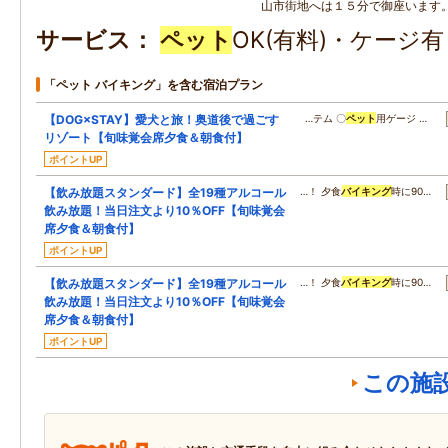
山市街地へは１５分で御座います
サービス
ペット
OK(有料)・ケージ
「ペット バイキング」を含む宿泊プラン
【DOG×STAY】愛犬と旅！奥道後で過ごす
…テム 〇
ペット
用ゲージ …
リゾート【旬味覚会席夕食＆朝食付】
ポイントUP
【飲み放題スタンダード】全19種アルコール
…！ 夕食
バイキング
時に90…
飲み放題！当日注文より10％OFF【旬味覚会
席夕食＆朝食付】
ポイントUP
【飲み放題スタンダード】全19種アルコール
…！ 夕食
バイキング
時に90…
飲み放題！当日注文より10％OFF【旬味覚会
席夕食＆朝食付】
ポイントUP
この施