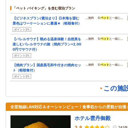
「ペット バイキング」を含む宿泊プラン
【ビジネスプラン/素泊まり】日本海を望む
…無料 5)
ペット
と一緒に…
景色はワーケーションに最適★（軽朝食付）
ポイント2%
【バレルサウナ】眺める温泉体験！自然美を
…無料 5)
ペット
と一緒に…
楽しむバレルサウナの旅（焼肉プラン+2,00
0円でサウナ付）
ポイント2%
【焼肉プラン】国産黒毛和牛付きの焼肉セッ
…無料 5)
ペット
と一緒に…
ト（軽朝食付）
ポイント2%
この施
全室無線LAN対応＆オーシャンビュー！食事処からの景観が自慢
ホテル雲丹御殿
3.8
241件