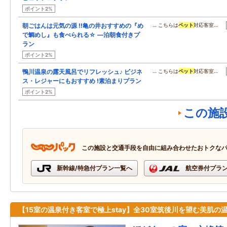
ポイント2%
朝ごはんは元気の源 !!亀の井おすすめの『め
… こちらは
ペット
対応客室…
で鯛めし』も食べられる☆ ―泊朝食付きプ
ラン
ポイント2%
鴨川温泉の露天風呂でリフレッシュ♪ ビジネ
… こちらは
ペット
対応客室…
ス・レジャーにもおすすめ !素泊まりプラン
ポイント2%
この施
この施設と交通手段を自由に組み合わせたおトクな
新幹線/特急付プラン一覧へ
航空券付プラ
【15室の温泉付き客室で極上stay】全30室筑後川を望む美肌の