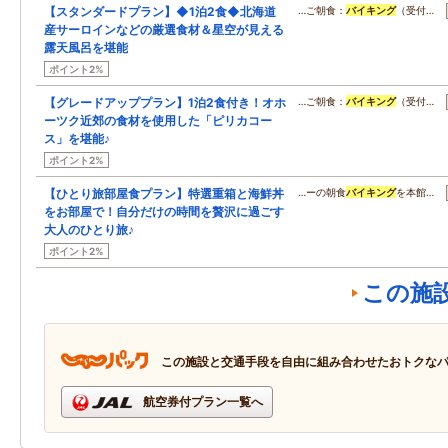
【スタンダードプラン】◆1泊2食◆北海道
…ご朝食：
バイキング
（受付…
産サーロインなどの厳選食材＆星空が見える
露天風呂を堪能
ポイント2%
【グレードアッププラン】1泊2食付き！オホ
…ご朝食：
バイキング
（受付…
ーツク近郊の食材を使用した「ピリカコー
ス」を堪能♪
ポイント2%
【ひとり旅部屋食プラン】特選重箱と海鮮丼
…ーの朝食
バイキング
を本館…
をお部屋で！自分だけの時間を贅沢に過ごす
大人のひとり旅♪
ポイント2%
この施
この施設と交通手段を自由に組み合わせたおトクな
航空券付プラン一覧へ