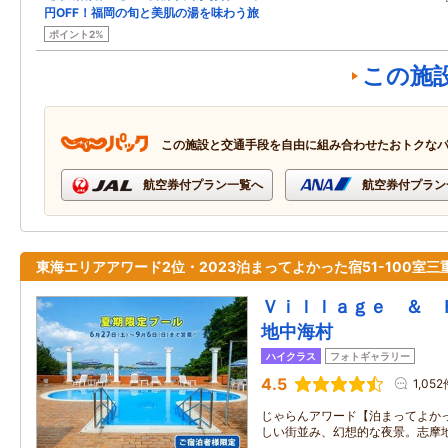
円OFF！福岡の旬と美肌の湯を味わう旅
ポイント2%
この施
この施設と交通手段を自由に組み合わせたおトクな
航空券付プラン一覧へ
航空券付プラン
東海エリアアワード2位・2023泊まってよかった宿51-100室三
Ｖｉｌｌａｇｅ ＆ 
地中海村
ハイクラス
フォトギャラリー
4.5
1,052
じゃらんアワード【泊まってよかっ
しい街並み、幻想的な夜景。志摩