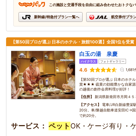
この施設と交通手段を自由に組み合わせたおトクな
新幹線/特急付プラン一覧へ
航空券付プラ
【第50回プロが選ぶ 日本のホテル・旅館100選】全国1位を受賞
白玉の湯 泉慶
ハイクラス
フォトギャラリー
4.6
1,681
【第50回プロが選ぶ 日本のホテル
賞★★★ 硫黄の効能豊かな自家
の越後の創作会席料理が好評！
住所
新潟県新発田市月岡４５
アクセス
電車/JR白新線豊栄
20分。車/磐越自動車道安田IC→国
で約20分。
サービス
ペット
OK・ケージ有り・