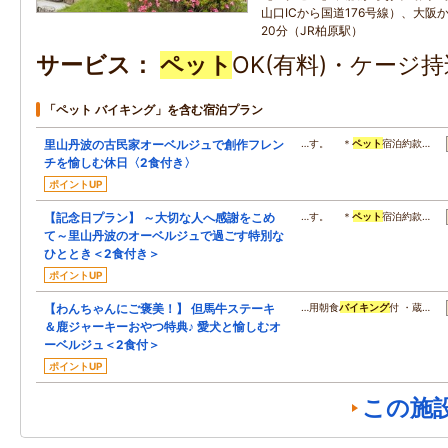
山口ICから国道176号線）、大阪
20分（JR柏原駅）
サービス
ペット
OK(有料)・ケージ
「ペット バイキング」を含む宿泊プラン
里山丹波の古民家オーベルジュで創作フレン
…す。 ＊
ペット
宿泊約款…
チを愉しむ休日〈2食付き〉
ポイントUP
【記念日プラン】 ～大切な人へ感謝をこめ
…す。 ＊
ペット
宿泊約款…
て～里山丹波のオーベルジュで過ごす特別な
ひととき＜2食付き＞
ポイントUP
【わんちゃんにご褒美！】 但馬牛ステーキ
…用朝食
バイキング
付 ・蔵…
＆鹿ジャーキーおやつ特典♪ 愛犬と愉しむオ
ーベルジュ＜2食付＞
ポイントUP
この施