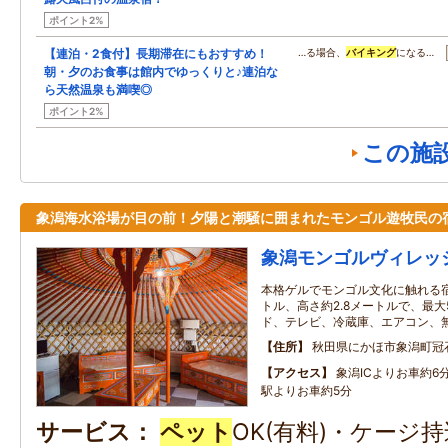
ポイント2%
【連泊・2食付】長期滞在にもおすすめ！
…る場合、
バイキング
になる…
朝・夕のお食事は館内でゆっくりと♪連泊な
ら天然温泉も満喫◎
ポイント2%
この施
象潟海水浴場が目の前！夕陽と潮騒に囲まれたモンゴル遊牧民の
象潟モンゴルヴィレッ
本格ゲルでモンゴル文化に触れる
トル、高さ約2.8メートルで、最
ド、テレビ、冷蔵庫、エアコン、無料
住所
秋田県にかほ市象潟町冠
アクセス
象潟ICよりお車約6
駅よりお車約5分
サービス
ペット
OK(有料)・ケージ