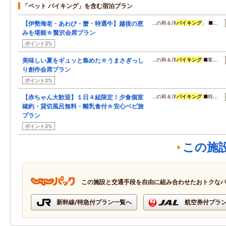
「ペット バイキング」を含む宿泊プラン
【伊勢海老・あわび・蟹・特選牛】越後の恵
…の和＆洋
バイキング
」 ■…
みを堪能☆贅沢会席プラン
ポイント2%
美味しい夏をギュッと集めた☆うまさぎっし
…の和＆洋
バイキング
■客…
り創作会席プラン
ポイント2%
【赤ちゃん大歓迎】１日４組限定！夕食個室
…の和＆洋
バイキング
■特…
確約・貸切風呂無料・離乳食付☆安心ベビ旅
プラン
ポイント2%
この施
この施設と交通手段を自由に組み合わせたおトクな
新幹線/特急付プラン一覧へ
航空券付プラ