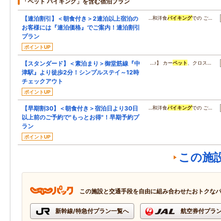
「ペット バイキング」を含む宿泊プラン
【連泊割引】＜朝食付き＞2連泊以上宿泊の
…和洋食
バイキング
での ご…
お客様には『連泊価格』でご案内！連泊割引
プラン
ポイントUP
【スタンダード】＜素泊まり＞御堂筋線『中
…♪】 カー
ペット
、クロス…
津駅』より徒歩2分！シンプルステイ～12時
チェックアウト
ポイントUP
【早期割30】＜朝食付き＞宿泊日より30日
…和洋食
バイキング
での ご…
以上前のご予約で"もっとお得"！早期予約プ
ラン
ポイントUP
この施
この施設と交通手段を自由に組み合わせたおトクな
新幹線/特急付プラン一覧へ
航空券付プラ