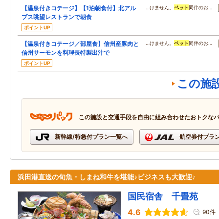
【温泉付きコテージ】【1泊朝食付】北アル
…けません。
ペット
同伴のお…
プス眺望レストランで朝食
ポイントUP
【温泉付きコテージ／部屋食】信州産豚肉と
…けません。
ペット
同伴のお…
信州サーモンを料理長特製出汁で
ポイントUP
この施
この施設と交通手段を自由に組み合わせたおトクな
新幹線/特急付プラン一覧へ
航空券付プラ
浜田港直送の旬魚・しまね和牛を堪能♪ビジネスも大歓迎♪
国民宿舎 千畳苑
4.6
90件