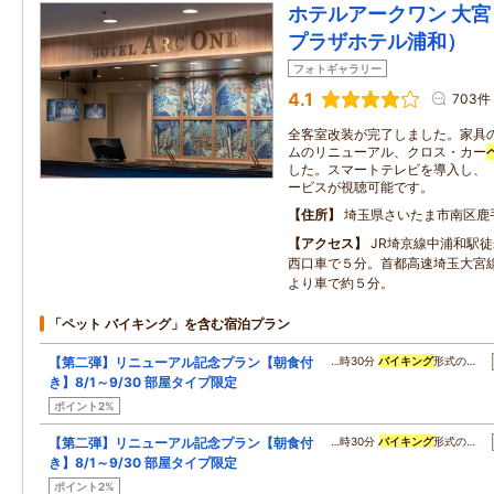
ホテルアークワン 大
プラザホテル浦和）
フォトギャラリー
4.1
703件
全客室改装が完了しました。家具
ムのリニューアル、クロス・カー
した。スマートテレビを導入し、「Y
ービスが視聴可能です。
住所
埼玉県さいたま市南区鹿手袋
アクセス
JR埼京線中浦和駅徒
西口車で５分。首都高速埼玉大宮
より車で約５分。
「ペット バイキング」を含む宿泊プラン
【第二弾】リニューアル記念プラン【朝食付
…時30分
バイキング
形式の…
き】8/1～9/30 部屋タイプ限定
ポイント2%
【第二弾】リニューアル記念プラン【朝食付
…時30分
バイキング
形式の…
き】8/1～9/30 部屋タイプ限定
ポイント2%