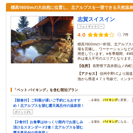
標高1600mの大自然に位置し、北アルプスを一望できる天然温
志賀スイスイン
フォトギャラリー
4.0
7件
標高1600mの一軒宿。北アルプ
場を完備し、ワーケーションなど
用意しています。※冬季期間、4W
外は進入不可のエリアとなります
住所
長野県下高井郡山ノ内町
アクセス
信州中野I.Cより国
池から県道４７１号線で。インタ
「ペット バイキング」を含む宿泊プラン
【朝食付】ご到着が遅いご予約にもおすす
…る場合、
バイキング
に変更…
め！北アルプスを望む露天風呂付の温泉宿！
ポイント2%
【2食付】お食事はゆっくり館内でお楽しみ
…る場合、
バイキング
になる…
頂けるスタンダード2食！北アルプスを望む
露天風呂付の温泉宿！