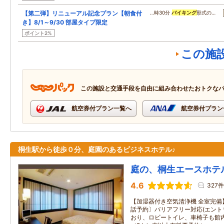
【第二弾】リニューアル記念プラン【朝食付
…時30分
バイキング
形式の…
き】8/1～9/30 部屋タイプ限定
ポイント2%
この施
この施設と交通手段を自由に組み合わせたおトクな
航空券付プラン一覧へ
航空券付プラン
桐生駅から徒歩０分、庭園のあるビジネスホテル♪
庭の、桐生エースホテ
4.6
327件
【加湿器付き空気清浄機 全室完備
話予約〕バリアフリー対応(エン
おり、ロビートイレ、車椅子も館