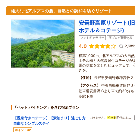
雄大な北アルプスの麓、自然との調和を紡ぐリゾート
安曇野高原リゾート(旧 
ホテル＆コテージ)
フォトギャラリー
宿ブログ新着あり
4.0
2,68
標高1,000m、北アルプスの大自
ホテル棟と天然温泉付コテージが
州の味覚を楽しむビュッフェで、
きを。
住所
長野県安曇野市穂高牧２
アクセス
中央自動車道岡谷Ｊ
動車道安曇野ICより車で約30分も
高駅下車
「ペット バイキング」を含む宿泊プラン
【温泉付きコテージ】【素泊まり】過ごし方
…けません。
ペット
同伴のお…
自由なシンプルステイ
ポイントUP