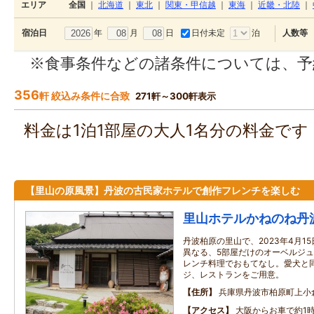
エリア
全国
｜
北海道
｜
東北
｜
関東・甲信越
｜
東海
｜
近畿・北陸
｜
年
月
日
日付未定
泊
宿泊日
人数等
※食事条件などの諸条件については、予
356
軒 絞込み条件に合致
271軒～300軒表示
料金は1泊1部屋の大人1名分の料金で
【里山の原風景】丹波の古民家ホテルで創作フレンチを楽しむ
里山ホテルかねのね丹
丹波柏原の里山で、2023年4月1
異なる、5部屋だけのオーベルジュ
レンチ料理でおもてなし。愛犬と
ジ、レストランをご用意。
住所
兵庫県丹波市柏原町上小
アクセス
大阪からお車で約1時