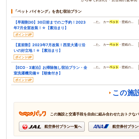
「ペット バイキング」を含む宿泊プラン
【早期割30】30日前までのご予約！2023
…た。 カー
ペット
・壁紙の…
年7月全室改装！☆【素泊まり】
ポイントUP
【直前割】2023年7月改装！西里大通り沿
…た。 カー
ペット
・壁紙の…
いの好立地！☆【素泊まり】
ポイントUP
【ECO・3連泊】お掃除無し宿泊プラン・全
…た。 カー
ペット
・壁紙の…
室洗濯機完備☆【朝食付き】
ポイントUP
この施
この施設と交通手段を自由に組み合わせたおトクな
航空券付プラン一覧へ
航空券付プラン