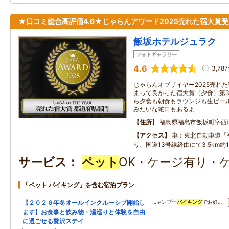
★口コミ総合高評価4.6★じゃらんアワード2025売れた宿大賞
飯坂ホテルジュラク
フォトギャラリー
4.6
3,78
じゃらんオブザイヤー2025売れた
まって良かった宿大賞（夕食）第3
ら夕食も朝食もラウンジも生ビール
みたいな蛇口もあるよ
住所
福島県福島市飯坂町字西
アクセス
車：東北自動車道「
り、国道13号線経由にて3.5km約
サービス
ペット
OK・ケージ有り・
「ペット バイキング」を含む宿泊プラン
【２０２６年冬オールインクルーシブ開始し
…ャンプー
バイキング
でお好…
ます】お食事と飲み物・湯巡りと体験を自由
に過ごせる贅沢ステイ