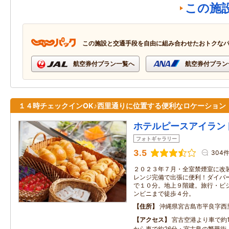
この施
この施設と交通手段を自由に組み合わせたおトクな
航空券付プラン一覧へ
航空券付プラン
１４時チェックインOK♪西里通りに位置する便利なロケーション
ホテルピースアイラン
フォトギャラリー
3.5
304
２０２３年７月・全室禁煙室に改装
レンジ完備で出張に便利！ダイバー
で１０分。地上９階建。旅行・ビ
ンビニまで徒歩４分。
住所
沖縄県宮古島市平良字西
アクセス
宮古空港より車で約
から車で約26分・宮古島の繁華街