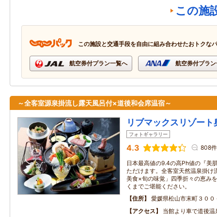
この施
この施設と交通手段を自由に組み合わせたおトクな
航空券付プラン一覧へ
航空券付プラン
～全客室源泉掛流し露天風呂付×道後和会席温宿～
リブマックスリゾート
フォトギャラリー
4.3
808件
日本最高値の9.4の高Ph値の『
ただけます。全客室天然温泉掛け
美食×旬の味覚」四季折々の恵み
くまでご堪能ください。
住所
愛媛県松山市末町３００
アクセス
当館より車で道後温