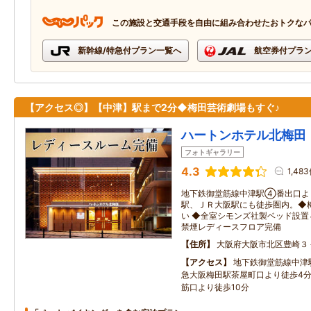
この施設と交通手段を自由に組み合わせたおトクな
新幹線/特急付プラン一覧へ
航空券付プラ
【アクセス◎】【中津】駅まで2分◆梅田芸術劇場もすぐ♪
ハートンホテル北梅田
フォトギャラリー
4.3
1,48
地下鉄御堂筋線中津駅④番出口よ
駅、ＪＲ大阪駅にも徒歩圏内。◆
い ◆全室シモンズ社製ベッド設置
禁煙レディースフロア完備
住所
大阪府大阪市北区豊崎３
アクセス
地下鉄御堂筋線中津
急大阪梅田駅茶屋町口より徒歩4
筋口より徒歩10分