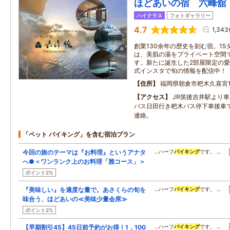
ほどあいの宿 六峰舘
ハイクラス
フォトギャラリー
4.7
1,34
創業130余年の歴史を刻む宿。1
は、美肌の湯をプライベート空間
す。新たに誕生した2部屋限定の
式インスタで旬の情報を配信中！
住所
福岡県朝倉市杷木久喜宮1
アクセス
JR筑後吉井駅より車
バス日田行き杷木バス停下車後車
連絡。
「ペット バイキング」を含む宿泊プラン
今回の旅のテーマは『お料理』というアナタ
…ハーフ
バイキング
です。 …
へ●＜ワンランク上のお料理「雅コース」＞
ポイント2%
『美味しい』を適度な量で。あさくらの旬を
…ハーフ
バイキング
です。 …
味合う、ほどあいの≪美味少量会席≫
ポイント2%
【早期割引45】45日前予約がお得！1，100
…ハーフ
バイキング
です。 …