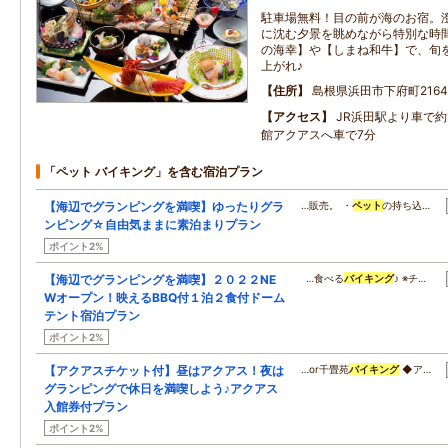
駐車場無料！目の前が海のお宿。
に沈む夕景を眺めながら特別な時
の海幸】や【しまね和牛】で、旬
上がれ♪
住所
島根県浜田市下府町2164
アクセス
JR浜田駅より車で約
館アクアスへ車で7分
「ペット バイキング」を含む宿泊プラン
【海辺でグランピングを満喫】ゆったりグラ
…販売。 ・
ペット
の持ち込…
ンピング☆自由気ままに素泊まりプラン
ポイント2%
【海辺でグランピングを満喫】２０２２NE
…食べる
バイキング
♪ ※チ…
Wオープン！映えるBBQ付１泊２食付ドーム
テント宿泊プラン
ポイント2%
【アクアスチケット付】昼はアクアス！夜は
…or千畳苑
バイキング
◆ア…
グランピングで休日を満喫しよう♪アクアス
入館券付プラン
ポイント2%