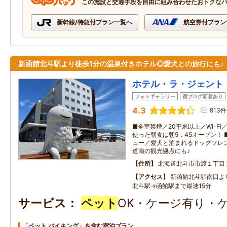
この施設と交通手段を自由に組み合わせたおトクな
新幹線/特急付プラン一覧へ
航空券付プラン
新函館北斗駅より徒歩1分の温泉付きホテル◎愛犬との旅行にも♪
ホテル・ラ・ジェント
フォトギャラリー
宿ブログ新着あり
4.3
913件
■全室禁煙／20平米以上／Wi-F
使った朝食は朝5：45オープン！
ュー／愛犬と泊まれるドッグフレン
道南の観光拠点にも♪
住所
北海道北斗市市渡１丁目
アクセス
新函館北斗駅南口よ
北斗駅→函館駅まで最速15分
サービス
ペット
OK・ケージ有り・
「ペット バイキング」を含む宿泊プラン