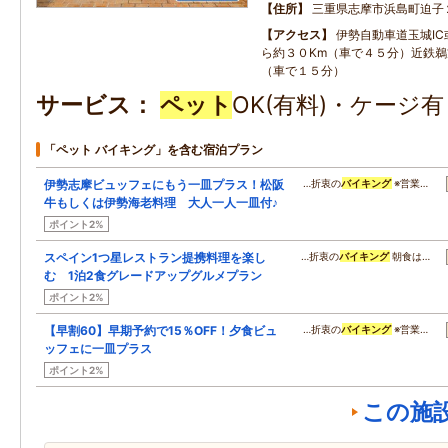
住所
三重県志摩市浜島町迫子
アクセス
伊勢自動車道玉城IC
ら約３０Km（車で４５分）近鉄鵜
（車で１５分）
サービス
ペット
OK(有料)・ケージ
「ペット バイキング」を含む宿泊プラン
伊勢志摩ビュッフェにもう一皿プラス！松阪
…折衷の
バイキング
※営業…
牛もしくは伊勢海老料理 大人一人一皿付♪
ポイント2%
スペイン1つ星レストラン提携料理を楽し
…折衷の
バイキング
朝食は…
む 1泊2食グレードアップグルメプラン
ポイント2%
【早割60】早期予約で15％OFF！夕食ビュ
…折衷の
バイキング
※営業…
ッフェに一皿プラス
ポイント2%
この施