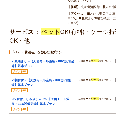
ル温泉＆サウナ」
住所
北海道河西郡中札内村南
アクセス
■とかち帯広空港 車1
車40分 ■札幌より3時間/帯広・
IC車5分
サービス
ペット
OK(有料)・ケージ
OK・他
「ペット 貸別荘」を含む宿泊プラン
＜素泊まり＞【天然モール温泉・BBQ設備完
…事項▼ ※
ペット
の同伴は…
備】基本プラン
ポイントUP
＜朝食付＞【天然モール温泉・BBQ設備完
…事項▼ ※
ペット
の同伴は…
備】基本プラン
ポイントUP
＜2食付／しゃぶしゃぶ＞【天然モール温
…事項▼ ※
ペット
の同伴は…
泉・BBQ設備完備】基本プラン
ポイントUP