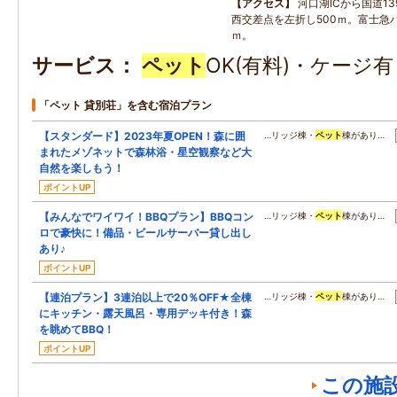
アクセス
河口湖ICから国道1
西交差点を左折し500ｍ。富士急バ
ｍ。
サービス
ペット
OK(有料)・ケージ
「ペット 貸別荘」を含む宿泊プラン
【スタンダード】2023年夏OPEN！森に囲
…リッジ棟・
ペット
棟があり…
まれたメゾネットで森林浴・星空観察など大
自然を楽しもう！
ポイントUP
【みんなでワイワイ！BBQプラン】BBQコン
…リッジ棟・
ペット
棟があり…
ロで豪快に！備品・ビールサーバー貸し出し
あり♪
ポイントUP
【連泊プラン】3連泊以上で20％OFF★全棟
…リッジ棟・
ペット
棟があり…
にキッチン・露天風呂・専用デッキ付き！森
を眺めてBBQ！
ポイントUP
この施