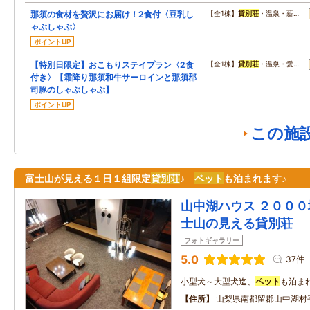
那須の食材を贅沢にお届け！2食付〈豆乳し
【全1棟】
貸別荘
・温泉・薪…
ゃぶしゃぶ〉
ポイントUP
【特別日限定】おこもりステイプラン〈2食
【全1棟】
貸別荘
・温泉・愛…
付き〉【霜降り那須和牛サーロインと那須郡
司豚のしゃぶしゃぶ】
ポイントUP
この施
富士山が見える１日１組限定
貸別荘
♪
ペット
も泊まれます♪
山中湖ハウス ２０００
士山の見える貸別荘
フォトギャラリー
5.0
37件
小型犬～大型犬迄、
ペット
も泊まれ
住所
山梨県南都留郡山中湖村