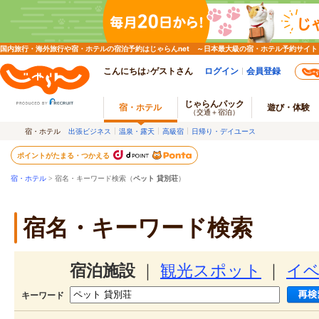
国内旅行・海外旅行や宿・ホテルの宿泊予約はじゃらんnet ～日本最大級の宿・ホテル予約サイト
こんにちは♪ゲストさん
ログイン
会員登録
じゃらんパック
宿・ホテル
遊び・体験
（交通＋宿泊）
宿・ホテル
出張ビジネス
温泉・露天
高級宿
日帰り・デイユース
ポイントがたまる・つかえる
宿・ホテル
> 宿名・キーワード検索（
ペット 貸別荘
）
宿名・キーワード検索
宿泊施設
｜
観光スポット
｜
イ
キーワード