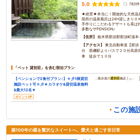
5.0
783件
★絶景★本当に！開放的な天然温
箇所の温泉風呂は24H貸しきりＯ
手作りにこだわるデザートも喜ばれ
多数なザPENSION♪
住所
栃木県那須郡那須町湯本
アクセス
東北自動車道【那須
分 黒磯駅よりバスで２０分高原
車 徒歩で１０分
「ペット 貸別荘」を含む宿泊プラン
【ペンションで2食付プラン♪】☆彡1棟貸切
…散歩道の
貸別荘
施設 │┌…
施設ペット可☆彡★カラオケ&貸切温泉無料
&最大12名★
ポイントUP
この施
築100年の蔵を贅沢なスイートへ、愛犬と過ごす非日常