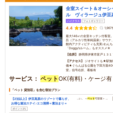
全室スイート＆オーシ
ル ヴィラージュ伊豆
ハイクラス
フォトギャラリー
4.4
1,96
最大146㎡の全室キッチン付客室
呂（アルカリ性単純温泉）サウナ
館内アクティビティも充実♪わん
「Doggy’sルーム」もオススメ☆
住所
静岡県伊東市富戸１３１
アクセス
ジオサイトも★駅無料
備★ぐらんぱる公園を下田方面40
室」信号右折、看板有
サービス
ペット
OK(有料)・ケージ
「ペット 貸別荘」を含む宿泊プラン
【2泊以上】伊豆高原のリゾートで暮らす、
…い。 ＜
ペット
可部屋＞ …
お得な連泊ステイ♪エコ清掃＝素泊まり＝
ポイント2%