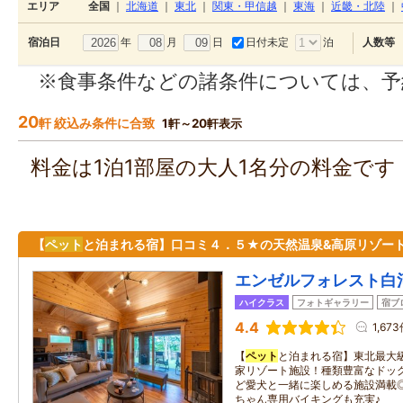
エリア
全国
｜
北海道
｜
東北
｜
関東・甲信越
｜
東海
｜
近畿・北陸
｜
年
月
日
日付未定
泊
宿泊日
人数等
※食事条件などの諸条件については、予
20
軒 絞込み条件に合致
1軒～20軒表示
料金は1泊1部屋の大人1名分の料金で
【
ペット
と泊まれる宿】口コミ４．５★の天然温泉&高原リゾート
エンゼルフォレスト白
ハイクラス
フォトギャラリー
宿ブ
4.4
1,67
【
ペット
と泊まれる宿】東北最大級
家リゾート施設！種類豊富なドッ
ど愛犬と一緒に楽しめる施設満載
ちゃん専用バイキングも充実♪