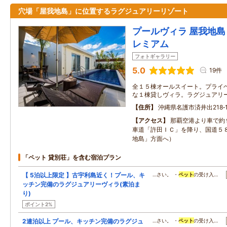
穴場「屋我地島」に位置するラグジュアリーリゾート
プールヴィラ 屋我地島 
レミアム
フォトギャラリー
5.0
19件
全１５棟オールスイート。プライ
な１棟貸しヴィラ。ラグジュアリ
住所
沖縄県名護市済井出218‐
アクセス
那覇空港より車で約
車道「許田ＩＣ」を降り、国道５
地島」方面へ）
「ペット 貸別荘」を含む宿泊プラン
【 5泊以上限定 】古宇利島近く！プール、キ
…さい。 ・
ペット
の受け入…
ッチン完備のラグジュアリーヴィラ(素泊ま
り)
ポイント2%
2連泊以上 プール、キッチン完備のラグジュ
…さい。 ・
ペット
の受け入…