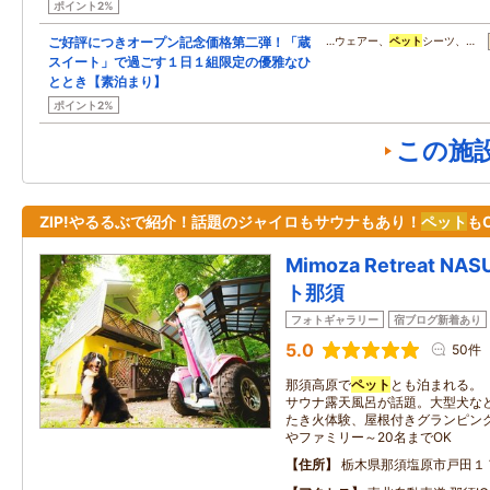
ポイント2%
ご好評につきオープン記念価格第二弾！「蔵
…ウェアー、
ペット
シーツ、…
スイート」で過ごす１日１組限定の優雅なひ
ととき【素泊まり】
ポイント2%
この施
ZIP!やるるぶで紹介！話題のジャイロもサウナもあり！
ペット
も
Mimoza Retreat 
ト那須
フォトギャラリー
宿ブログ新着あり
5.0
50件
那須高原で
ペット
とも泊まれる。
サウナ露天風呂が話題。大型犬な
たき火体験、屋根付きグランピング
やファミリー～20名までOK
住所
栃木県那須塩原市戸田１