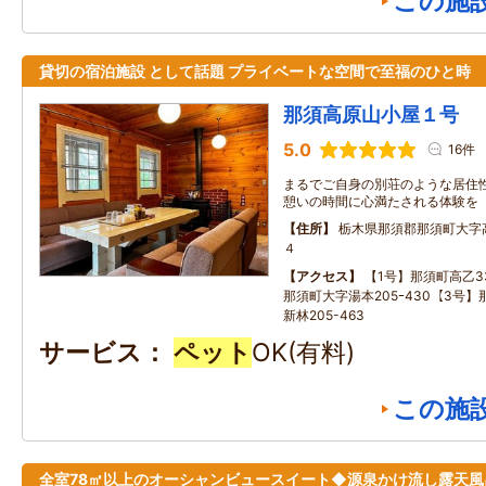
この施
貸切の宿泊施設 として話題 プライベートな空間で至福のひと時
那須高原山小屋１号
5.0
16件
まるでご自身の別荘のような居住性
憩いの時間に心満たされる体験を
住所
栃木県那須郡那須町大字
４
アクセス
【1号】那須町高乙33
那須町大字湯本205ｰ430【3号
新林205-463
サービス
ペット
OK(有料)
この施
全室78㎡以上のオーシャンビュースイート◆源泉かけ流し露天風