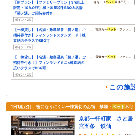
【新プラン】【ファミリープラン｜3名以上
…きを。 ※
ペット
同伴不可…
限定・10％OFF】極上国産和牛BBQ＆名湯
『碧ノ湯』ご招待券付き
ポイント2%
【一棟貸し】【名湯・敷島温泉「碧ノ湯」ご
…、電気カー
ペット
、ファン…
招待券付き】フィンランドスタンダード｜棟
直結のテラスでBBQ可
ポイント2%
【一棟貸し】【名湯・敷島温泉「碧ノ湯」ご
…、電気カー
ペット
、ファン…
招待券付き！】フィンランドミニ×棟直結の
広いテラスでBBQ可！
ポイント2%
この施
1日1組だけ、密になりにくい一棟貸切のお宿 禁煙・
ペット
不可
京都一軒町家 さと居
宮五条 鉄仙