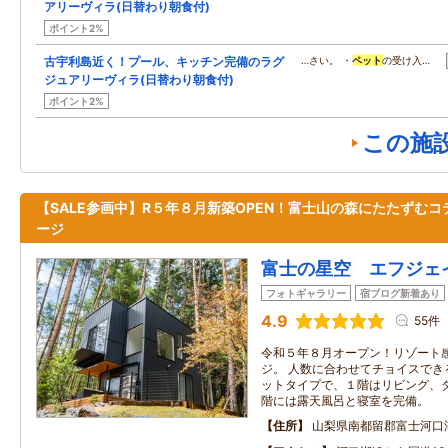
アリーヴィラ(日替わり朝食付)
ポイント2%
古宇利島近く！プール、キッチン完備のラグ
…さい。 ・
ペット
の受け入…
ジュアリーヴィラ(日替わり朝食付)
ポイント2%
この施
【SALE参画中】R５年８月新築OPEN！富士山の森にたたずむコ
ージ
富士の星空 エフジェ
フォトギャラリー
宿ブログ新着あり
4.9
55件
令和５年８月オープン！リゾート
ジ。 人数に合わせてチョイスでき
ットタイプで、１階はリビング、
階には露天風呂と寝室を完備。
住所
山梨県南都留郡富士河口