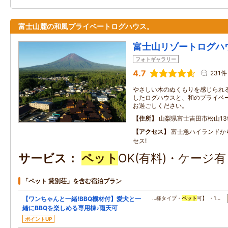
富士山麓の和風プライベートログハウス。
富士山リゾートログハ
フォトギャラリー
4.7
231件
やさしい木のぬくもりを感じられ
したログハウスと、和のプライベ
お過ごしください。
住所
山梨県富士吉田市松山13
アクセス
富士急ハイランドか
セス!
サービス
ペット
OK(有料)・ケージ
「ペット 貸別荘」を含む宿泊プラン
【ワンちゃんと一緒!BBQ機材付】愛犬と一
…様タイプ・
ペット
可】 ・1…
緒にBBQを楽しめる専用棟♪雨天可
ポイントUP