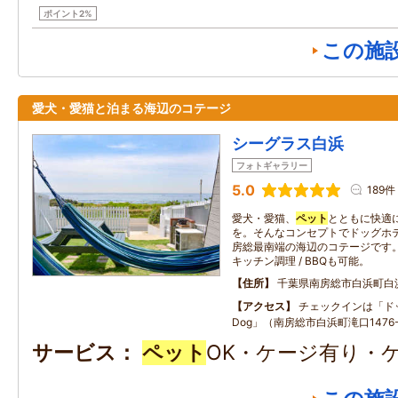
ポイント2%
この施
愛犬・愛猫と泊まる海辺のコテージ
シーグラス白浜
フォトギャラリー
5.0
189件
愛犬・愛猫、
ペット
とともに快適
を。そんなコンセプトでドッグホ
房総最南端の海辺のコテージです。
キッチン調理 / BBQも可能。
住所
千葉県南房総市白浜町白
アクセス
チェックインは「ドッ
Dog」（南房総市白浜町滝口1476
サービス
ペット
OK・ケージ有り・