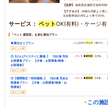
住所
福島県岩瀬郡天栄村羽鳥
アクセス
JR新白河駅より車に
北自動車道白河ICより車で30分。
サービス
ペット
OK(有料)・ケージ
「ペット 貸別荘」を含む宿泊プラン
◆素泊まりプラン
…ゃん以外の
ペット
（猫や小…
ポイントUP
◎【のんびりステイに最適♪】 1泊2食 完全
…ヴィラ ●
貸別荘
【夕食…
お部屋食プラン 【夕食：お部屋食/朝食：
お部屋食】
ポイントUP
◎【期間限定！特別価格♪】 1泊2食 完全お
…ヴィラ ●
貸別荘
【夕食…
部屋食プラン 【夕食：お部屋食/朝食：お
部屋食】
ポイントUP
この施