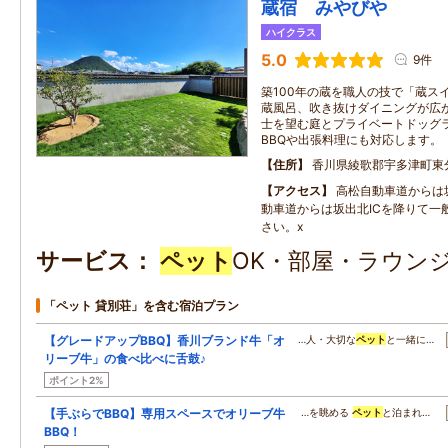
蔵宿 みやびや
ハイクラス
5.0
9件
築100年の蔵を職人の技で「蔵ス
蔵風呂、吹き抜けダイニングが広
士を望む庭とプライベートドッグ
BBQや出張料理にも対応します。
住所
香川県綾歌郡宇多津町東分1
アクセス
高松自動車道からは坂
動車道からは坂出北ICを降りて一
さい。x
サービス
ペット
OK・部屋・ラウンジ
「ペット 貸別荘」を含む宿泊プラン
【グレードアップBBQ】香川ブランド牛「オ
…人・大切な
ペット
と一緒に…
リーブ牛」の食べ比べに舌鼓♪
ポイント2%
【手ぶらでBBQ】専用スペースでオリーブ牛
…を眺める
ペット
と泊まれ…
BBQ！