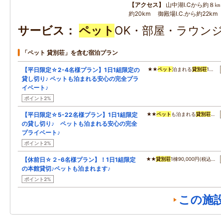
アクセス
山中湖I.Cから約８㎞
約20km 御殿場I.C.から約22km
サービス
ペット
OK・部屋・ラウンジ
「ペット 貸別荘」を含む宿泊プラン
【平日限定☆2-4名様プラン】1日1組限定の
★★
ペット
泊まれる
貸別荘
1…
貸し切り♪ ペットも泊まれる安心の完全プラ
イベート♪
ポイント2%
【平日限定☆5-22名様プラン】1日1組限定
★★
ペット
も泊まれる
貸別荘
…
の貸し切り♪ ペットも泊まれる安心の完全
プライベート♪
ポイント2%
【休前日☆２-6名様プラン】！1日1組限定
★★
貸別荘
1棟90,000円(税込…
の本館貸切♪ペットも泊まれます♪
ポイント2%
この施