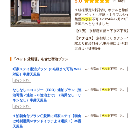
5.0
55件
１組様限定1棟貸切り ホテルと旅
寝室（ベット）坪庭・ミラブルシャワ
禁煙
ペット
不可 ※2024年12月
天風呂へとなりました
住所
京都府京都市下京区下長
アクセス
京都駅よりタクシー
駅より徒歩11分／JR丹波口より徒
五条より徒歩5分
「ペット 貸別荘」を含む宿泊プラン
町家ステイ素泊プラン（6名様まで可能 WiFi
…・当宿は【
ペット
不可】で…
対応）半露天風呂
ポイント2%
なしなしエコロジー（ECO）連泊プラン（連
…・当宿は【
ペット
不可】で…
泊可能２連泊～８連泊まで）（清掃なし・リ
ネンなし）半露天風呂
ポイント2%
１泊朝食付プラン〇贅沢に町家ステイ【朝食
…・当宿は【
ペット
不可】で…
は特製湯葉orサンドイッチより選択！】半露
天風呂