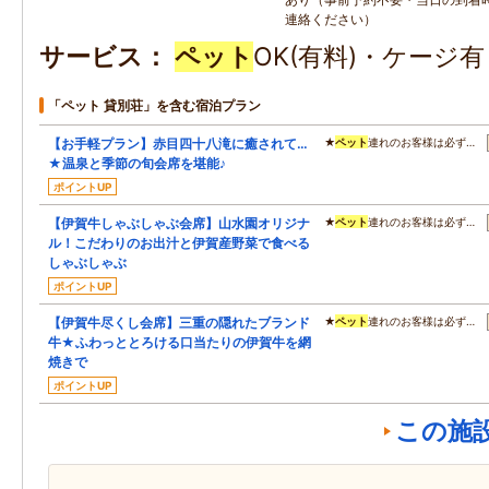
連絡ください）
サービス
ペット
OK(有料)・ケージ
「ペット 貸別荘」を含む宿泊プラン
【お手軽プラン】赤目四十八滝に癒されて…
★
ペット
連れのお客様は必ず…
★温泉と季節の旬会席を堪能♪
ポイントUP
【伊賀牛しゃぶしゃぶ会席】山水園オリジナ
★
ペット
連れのお客様は必ず…
ル！こだわりのお出汁と伊賀産野菜で食べる
しゃぶしゃぶ
ポイントUP
【伊賀牛尽くし会席】三重の隠れたブランド
★
ペット
連れのお客様は必ず…
牛★ふわっととろける口当たりの伊賀牛を網
焼きで
ポイントUP
この施