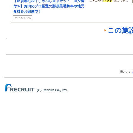
【那須黒毛和牛しゃぶしゃぶセット ≪夕食
… ※ご同伴
ペット
1匹につき…
付≫】お肉のプロ厳選の那須黒毛和牛や地元
食材をお部屋で！
ポイント2%
この施
表示 ：