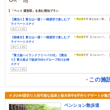
「ペット 貸別荘」を含む宿泊プラン
【素泊り】富士山一望！一棟貸切で楽しむプ
＊
ペット
不可 富士山を一望…
ライベートステイ
ポイント2%
【朝食付】富士山一望！一棟貸切で楽しむプ
＊
ペット
不可 【バルコニー…
ライベートステイ
ポイント2%
『富士急ハイランドフリーパス付』【素泊
＊
ペット
不可 【バルコニー…
り】富士急まで徒歩10分×グループ向けお得
ステイ
ポイント2%
この施
☆彡24H貸切り入浴可能な温泉と栃木和牛&手作りデザートが魅
ペンション散歩道