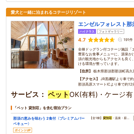
愛犬と一緒に泊まれるコテージリゾート
エンゼルフォレスト那
ハイクラス
フォトギャラリー
4.7
191件
全棟ドッグラン付コテージ施設「
豊富なお食事メニューに、源泉かけ
須の観光地からもアクセスも良く
ける環境が整っています。
住所
栃木県那須郡那須町高久
アクセス
JR黒磯駅より車で約3
那須高原スマートICより車で約12分
サービス
ペット
OK(有料)・ケージ
「ペット 貸別荘」を含む宿泊プラン
那須の恵みを味わう 2食付〈プレミアムバー
【全1棟】
貸別荘
・温泉・薪…
ベキュー〉
ポイントUP