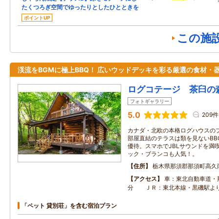
たくつろぎ空間でゆったりとしたひとときを
ポイントUP
この施
渓流をBGMに極上BBQ！ 広いウッドデッキを彩る厳選の食材・
ログコテージ 茶臼の
フォトギャラリー
5.0
209件
カナダ・北欧の本格ログハウスの
部屋直結のテラスは類を見ないBB
優待。スマホでJBLサウンドを満
ック・ブランコも人気！。
住所
栃木県那須郡那須町高久
アクセス
車：東北自動車道・
分 ＪＲ：東北本線・黒磯駅よ
「ペット 貸別荘」を含む宿泊プラン