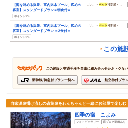
【海を眺める温泉、室内温水プール、広めの
…い。 ＜
ペット
可部屋＞ …
客室】スタンダードプラン＝朝食付＝
ポイント2%
【海を眺める温泉、室内温水プール、広めの
…い。 ＜
ペット
可部屋＞ …
客室】スタンダードプラン ＝2食付＝
ポイント2%
この施
この施設と交通手段を自由に組み合わせたおトクな
新幹線/特急付プラン一覧へ
航空券付プラ
自家源泉掛け流しの硫黄泉をわんちゃんと一緒にお部屋で楽しむ
四季の宿 こよみ
フォトギャラリー
宿ブログ新着あり