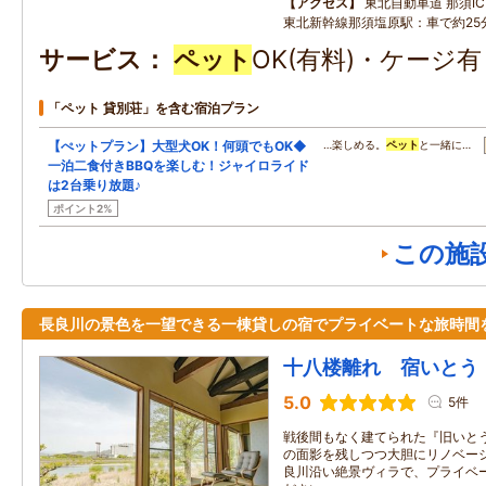
アクセス
東北自動車道 那須IC：
東北新幹線那須塩原駅：車で約25
サービス
ペット
OK(有料)・ケージ
「ペット 貸別荘」を含む宿泊プラン
【ぺットプラン】大型犬OK！何頭でもOK◆
…楽しめる。
ペット
と一緒に…
一泊二食付きBBQを楽しむ！ジャイロライド
は2台乗り放題♪
ポイント2%
この施
長良川の景色を一望できる一棟貸しの宿でプライベートな旅時間
十八楼離れ 宿いとう
5.0
5件
戦後間もなく建てられた『旧いと
の面影を残しつつ大胆にリノベーシ
良川沿い絶景ヴィラで、プライベ