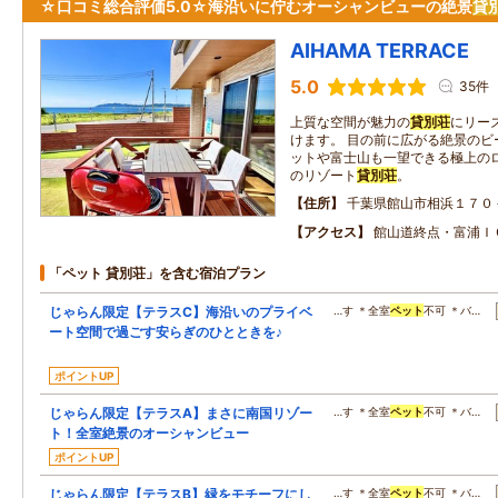
☆口コミ総合評価5.0☆海沿いに佇むオーシャンビューの絶景
貸
AIHAMA TERRACE
5.0
35件
上質な空間が魅力の
貸別荘
にリー
けます。 目の前に広がる絶景のビ
ットや富士山も一望できる極上のロ
のリゾート
貸別荘
。
住所
千葉県館山市相浜１７０
アクセス
館山道終点・富浦Ｉ
「ペット 貸別荘」を含む宿泊プラン
じゃらん限定【テラスC】海沿いのプライベ
…す ＊全室
ペット
不可 ＊バ…
ート空間で過ごす安らぎのひとときを♪
ポイントUP
じゃらん限定【テラスA】まさに南国リゾー
…す ＊全室
ペット
不可 ＊バ…
ト！全室絶景のオーシャンビュー
ポイントUP
じゃらん限定【テラスB】緑をモチーフにし
…す ＊全室
ペット
不可 ＊バ…