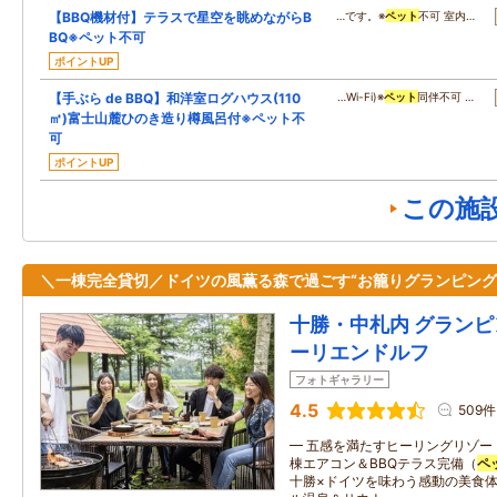
【BBQ機材付】テラスで星空を眺めながらB
…です。※
ペット
不可 室内…
BQ※ペット不可
ポイントUP
【手ぶら de BBQ】和洋室ログハウス(110
…Wi-Fi)※
ペット
同伴不可 …
㎡)富士山麓ひのき造り樽風呂付※ペット不
可
ポイントUP
この施
＼一棟完全貸切／ドイツの風薫る森で過ごす“お籠りグランピング
十勝・中札内 グランピ
ーリエンドルフ
フォトギャラリー
4.5
509件
━ 五感を満たすヒーリングリゾー
棟エアコン＆BBQテラス完備（
ペ
十勝×ドイツを味わう感動の美食体