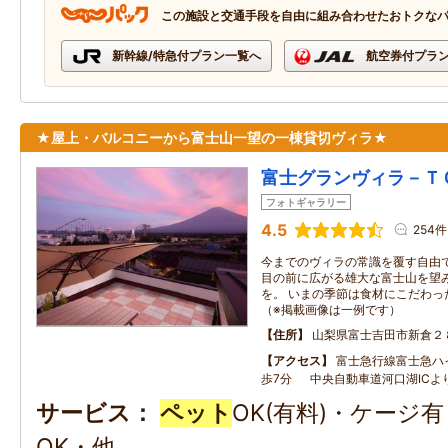
この施設と交通手段を自由に組み合わせたおトクな
新幹線/特急付プラン一覧へ
航空券付プラ
★屋上・バルコニーから富士山一望の一棟貸切ヴィラ★
富士グランヴィラ－Ｔ
フォトギャラリー
4.5
254件
今までのヴィラの常識を覆す自由
目の前に広がる雄大な富士山を望
を。 いまの季節は食材にこだわっ
（※掲載画像は一例です）
住所
山梨県富士吉田市新倉２
アクセス
富士急行線富士急ハ
歩7分 中央自動車道河口湖ICよ
サービス
ペット
OK(有料)・ケージ
OK・他