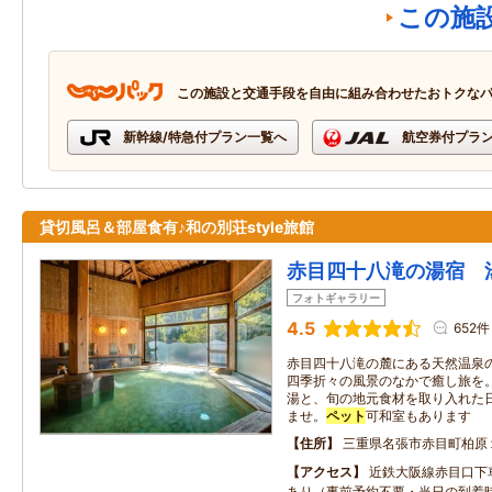
この施
この施設と交通手段を自由に組み合わせたおトクな
新幹線/特急付プラン一覧へ
航空券付プラ
貸切風呂＆部屋食有♪和の別荘style旅館
赤目四十八滝の湯宿 
フォトギャラリー
4.5
652件
赤目四十八滝の麓にある天然温泉
四季折々の風景のなかで癒し旅を
湯と、旬の地元食材を取り入れた
ませ。
ペット
可和室もあります
住所
三重県名張市赤目町柏原
アクセス
近鉄大阪線赤目口下
あり（事前予約不要・当日の到着