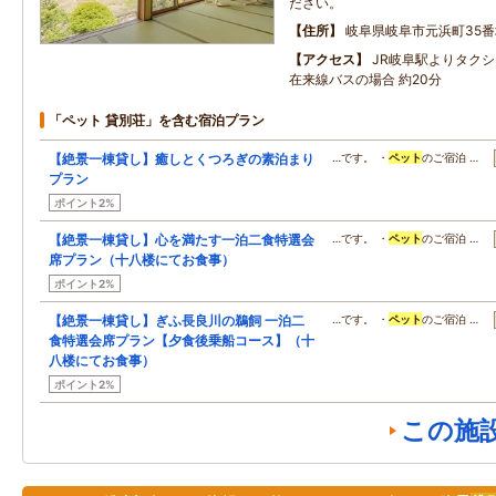
ださい。
住所
岐阜県岐阜市元浜町35番
アクセス
JR岐阜駅よりタクシ
在来線バスの場合 約20分
「ペット 貸別荘」を含む宿泊プラン
【絶景一棟貸し】癒しとくつろぎの素泊まり
…です。 ・
ペット
のご宿泊 …
プラン
ポイント2%
【絶景一棟貸し】心を満たす一泊二食特選会
…です。 ・
ペット
のご宿泊 …
席プラン（十八楼にてお食事）
ポイント2%
【絶景一棟貸し】ぎふ長良川の鵜飼 一泊二
…です。 ・
ペット
のご宿泊 …
食特選会席プラン【夕食後乗船コース】（十
八楼にてお食事）
ポイント2%
この施