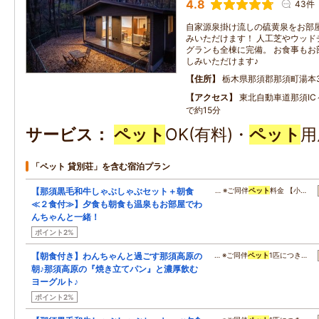
4.8
43件
自家源泉掛け流しの硫黄泉をお部
みいただけます！ 人工芝やウッド
グランも全棟に完備。 お食事もお
しみいただけます♪
住所
栃木県那須郡那須町湯本37
アクセス
東北自動車道那須IC
で約15分
サービス
ペット
OK(有料)・
ペット
用
「ペット 貸別荘」を含む宿泊プラン
【那須黒毛和牛しゃぶしゃぶセット＋朝食
… ※ご同伴
ペット
料金 【小…
≪２食付≫】夕食も朝食も温泉もお部屋でわ
んちゃんと一緒！
ポイント2%
【朝食付き】わんちゃんと過ごす那須高原の
… ※ご同伴
ペット
1匹につき…
朝♪那須高原の『焼き立てパン』と濃厚飲む
ヨーグルト♪
ポイント2%