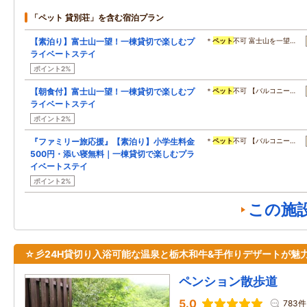
「ペット 貸別荘」を含む宿泊プラン
【素泊り】富士山一望！一棟貸切で楽しむプ
＊
ペット
不可 富士山を一望…
ライベートステイ
ポイント2%
【朝食付】富士山一望！一棟貸切で楽しむプ
＊
ペット
不可 【バルコニー…
ライベートステイ
ポイント2%
『ファミリー旅応援』【素泊り】小学生料金
＊
ペット
不可 【バルコニー…
500円・添い寝無料｜一棟貸切で楽しむプラ
イベートステイ
ポイント2%
この施
☆彡24H貸切り入浴可能な温泉と栃木和牛&手作りデザートが魅
ペンション散歩道
5.0
783件