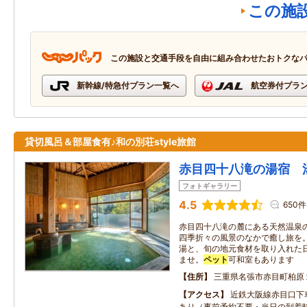
この施
この施設と交通手段を自由に組み合わせたおトクな
新幹線/特急付プラン一覧へ
航空券付プラ
貸切風呂＆部屋食有♪和の別荘style旅館
赤目四十八滝の湯宿 
フォトギャラリー
4.5
650件
赤目四十八滝の麓にある天然温泉
四季折々の風景のなかで癒し旅を
湯と、旬の地元食材を取り入れた
ませ。
ペット
可和室もあります
住所
三重県名張市赤目町柏原
アクセス
近鉄大阪線赤目口下
あり（事前予約不要・当日の到着