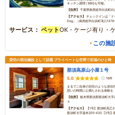
キッチン調理 / BBQも可能。
住所
千葉県南房総市白浜町白
アクセス
チェックインは「ドッ
Dog」（南房総市白浜町滝口1476
サービス
ペット
OK・ケージ有り・
この施
貸切の宿泊施設 として話題 プライベートな空間で至福のひと時
那須高原山小屋１号
5.0
16件
まるでご自身の別荘のような居住性
憩いの時間に心満たされる体験を
住所
栃木県那須郡那須町大字
４
アクセス
【1号】那須町高乙33
那須町大字湯本205ｰ430【3号