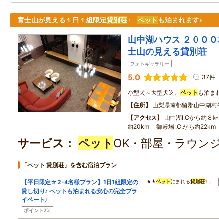
富士山が見える１日１組限定
貸別荘
♪
ペット
も泊まれます♪
山中湖ハウス ２０００
士山の見える貸別荘
フォトギャラリー
5.0
37件
小型犬～大型犬迄、
ペット
も泊まれ
住所
山梨県南都留郡山中湖村
アクセス
山中湖I.Cから約８㎞
約20km 御殿場I.C.から約22km
サービス
ペット
OK・部屋・ラウンジ
「ペット 貸別荘」を含む宿泊プラン
【平日限定☆2-4名様プラン】1日1組限定の
★★
ペット
泊まれる
貸別荘
1…
貸し切り♪ ペットも泊まれる安心の完全プラ
イベート♪
ポイント2%