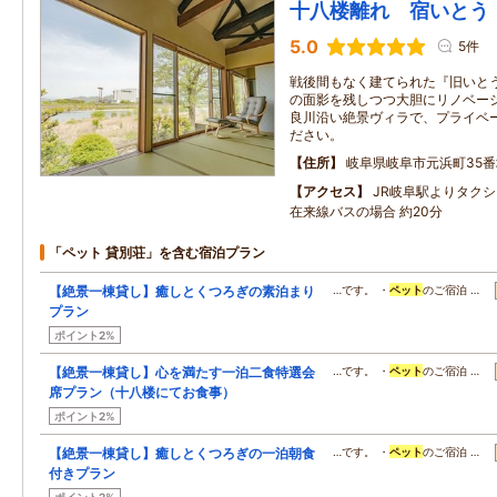
十八楼離れ 宿いとう
5.0
5件
戦後間もなく建てられた『旧いと
の面影を残しつつ大胆にリノベーシ
良川沿い絶景ヴィラで、プライベ
ださい。
住所
岐阜県岐阜市元浜町35番
アクセス
JR岐阜駅よりタクシ
在来線バスの場合 約20分
「ペット 貸別荘」を含む宿泊プラン
【絶景一棟貸し】癒しとくつろぎの素泊まり
…です。 ・
ペット
のご宿泊 …
プラン
ポイント2%
【絶景一棟貸し】心を満たす一泊二食特選会
…です。 ・
ペット
のご宿泊 …
席プラン（十八楼にてお食事）
ポイント2%
【絶景一棟貸し】癒しとくつろぎの一泊朝食
…です。 ・
ペット
のご宿泊 …
付きプラン