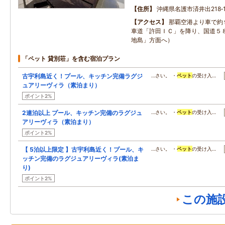
住所
沖縄県名護市済井出218‐
アクセス
那覇空港より車で約
車道「許田ＩＣ」を降り、国道５
地島」方面へ）
「ペット 貸別荘」を含む宿泊プラン
古宇利島近く！プール、キッチン完備ラグジ
…さい。 ・
ペット
の受け入…
ュアリーヴィラ（素泊まり）
ポイント2%
2連泊以上 プール、キッチン完備のラグジュ
…さい。 ・
ペット
の受け入…
アリーヴィラ（素泊まり）
ポイント2%
【 5泊以上限定 】古宇利島近く！プール、キ
…さい。 ・
ペット
の受け入…
ッチン完備のラグジュアリーヴィラ(素泊ま
り)
ポイント2%
この施