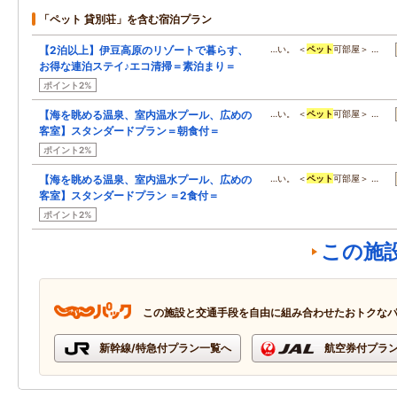
「ペット 貸別荘」を含む宿泊プラン
【2泊以上】伊豆高原のリゾートで暮らす、
…い。 ＜
ペット
可部屋＞ …
お得な連泊ステイ♪エコ清掃＝素泊まり＝
ポイント2%
【海を眺める温泉、室内温水プール、広めの
…い。 ＜
ペット
可部屋＞ …
客室】スタンダードプラン＝朝食付＝
ポイント2%
【海を眺める温泉、室内温水プール、広めの
…い。 ＜
ペット
可部屋＞ …
客室】スタンダードプラン ＝2食付＝
ポイント2%
この施
この施設と交通手段を自由に組み合わせたおトクな
新幹線/特急付プラン一覧へ
航空券付プラ