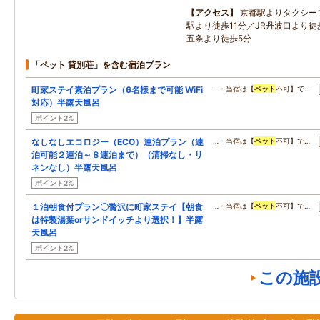
アクセス
京都駅よりタクシー
駅より徒歩11分／JR丹波口より徒
五条より徒歩5分
「ペット 貸別荘」を含む宿泊プラン
町家ステイ素泊プラン（6名様まで可能 WiFi
…・当宿は【
ペット
不可】で…
対応）半露天風呂
ポイント2%
なしなしエコロジー（ECO）連泊プラン（連
…・当宿は【
ペット
不可】で…
泊可能２連泊～８連泊まで）（清掃なし・リ
ネンなし）半露天風呂
ポイント2%
１泊朝食付プラン〇贅沢に町家ステイ【朝食
…・当宿は【
ペット
不可】で…
は特製湯葉orサンドイッチより選択！】半露
天風呂
ポイント2%
この施