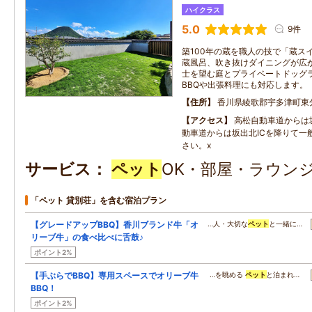
ハイクラス
5.0
9件
築100年の蔵を職人の技で「蔵ス
蔵風呂、吹き抜けダイニングが広
士を望む庭とプライベートドッグ
BBQや出張料理にも対応します。
住所
香川県綾歌郡宇多津町東分1
アクセス
高松自動車道からは坂
動車道からは坂出北ICを降りて一
さい。x
サービス
ペット
OK・部屋・ラウンジ
「ペット 貸別荘」を含む宿泊プラン
【グレードアップBBQ】香川ブランド牛「オ
…人・大切な
ペット
と一緒に…
リーブ牛」の食べ比べに舌鼓♪
ポイント2%
【手ぶらでBBQ】専用スペースでオリーブ牛
…を眺める
ペット
と泊まれ…
BBQ！
ポイント2%