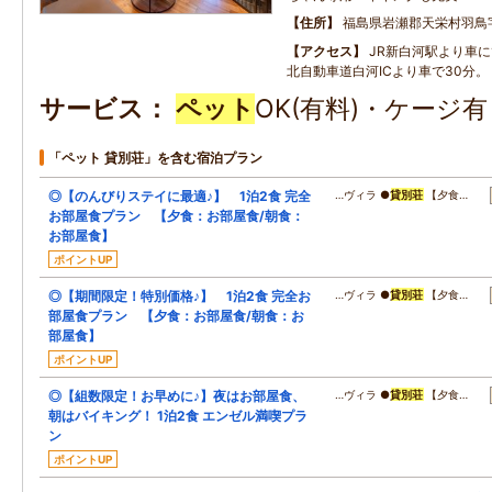
住所
福島県岩瀬郡天栄村羽鳥
アクセス
JR新白河駅より車に
北自動車道白河ICより車で30分。
サービス
ペット
OK(有料)・ケージ
「ペット 貸別荘」を含む宿泊プラン
◎【のんびりステイに最適♪】 1泊2食 完全
…ヴィラ ●
貸別荘
【夕食…
お部屋食プラン 【夕食：お部屋食/朝食：
お部屋食】
ポイントUP
◎【期間限定！特別価格♪】 1泊2食 完全お
…ヴィラ ●
貸別荘
【夕食…
部屋食プラン 【夕食：お部屋食/朝食：お
部屋食】
ポイントUP
◎【組数限定！お早めに♪】夜はお部屋食、
…ヴィラ ●
貸別荘
【夕食…
朝はバイキング！ 1泊2食 エンゼル満喫プラ
ン
ポイントUP