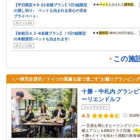
【平日限定☆5-22名様プラン】1日1組限定
★★
ペット
も泊まれる
貸別荘
…
の貸し切り♪ ペットも泊まれる安心の完全
プライベート♪
ポイント2%
【休前日☆２-6名様プラン】！1日1組限定
★★
貸別荘
1棟90,000円(税込…
の本館貸切♪ペットも泊まれます♪
ポイント2%
この施
＼一棟完全貸切／ドイツの風薫る森で過ごす“お籠りグランピング
十勝・中札内 グランピ
ーリエンドルフ
フォトギャラリー
4.5
509件
━ 五感を満たすヒーリングリゾー
棟エアコン＆BBQテラス完備（
ペ
十勝×ドイツを味わう感動の美食体