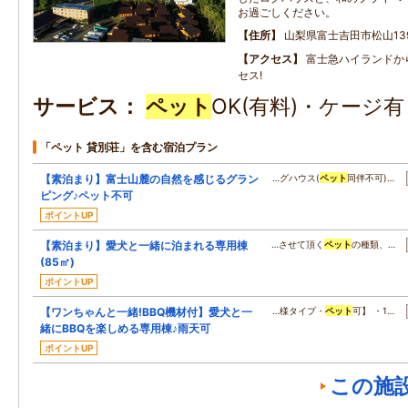
お過ごしください。
住所
山梨県富士吉田市松山13
アクセス
富士急ハイランドか
セス!
サービス
ペット
OK(有料)・ケージ
「ペット 貸別荘」を含む宿泊プラン
【素泊まり】富士山麓の自然を感じるグラン
…グハウス(
ペット
同伴不可)…
ピング♪ペット不可
ポイントUP
【素泊まり】愛犬と一緒に泊まれる専用棟
…させて頂く
ペット
の種類、…
(85㎡)
ポイントUP
【ワンちゃんと一緒!BBQ機材付】愛犬と一
…様タイプ・
ペット
可】 ・1…
緒にBBQを楽しめる専用棟♪雨天可
ポイントUP
この施