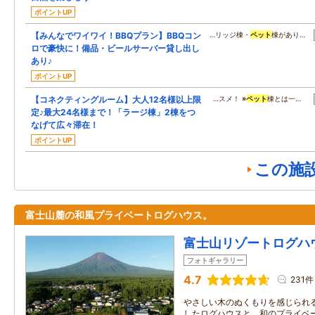
ポイントUP
【みんなでワイワイ！BBQプラン】BBQコン
…リッジ棟・
ペット
棟があり…
ロで豪快に！備品・ビールサーバー貸し出し
あり♪
ポイントUP
【コネクティングルーム】大人12名様以上限
…スメ！ ※
ペット
棟とは一…
定♪最大24名様まで！「ラージ棟」2棟をつ
なげて広々滞在！
ポイントUP
この施
富士山麓の和風プライベートログハウス。
富士山リゾートログハ
フォトギャラリー
4.7
231件
やさしい木のぬくもりを感じられ
したログハウスと、和のプライベ