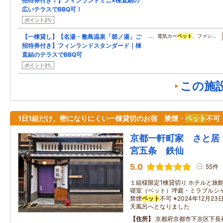
招待券付き！】フィンランドミニ×棟直結の
広いテラスでBBQ可！
ポイント2%
【一棟貸し】【名湯・敷島温泉「碧ノ湯」ご
…、電気カー
ペット
、ファン…
招待券付き】フィンランドスタンダード｜棟
直結のテラスでBBQ可
ポイント2%
この施
1日1組だけ、密になりにくい一棟貸切のお宿 禁煙・
ペット
不可
京都一軒町家 さと居
宮五条 鉄仙
5.0
55件
１組様限定1棟貸切り ホテルと旅
寝室（ベット）坪庭・ミラブルシャワ
禁煙
ペット
不可 ※2024年12月
天風呂へとなりました
住所
京都府京都市下京区下長