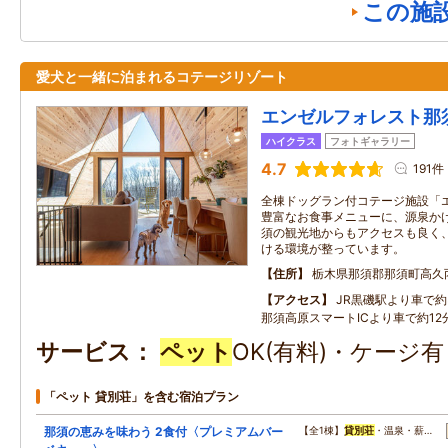
この施
愛犬と一緒に泊まれるコテージリゾート
エンゼルフォレスト那
ハイクラス
フォトギャラリー
4.7
191件
全棟ドッグラン付コテージ施設「
豊富なお食事メニューに、源泉かけ
須の観光地からもアクセスも良く
ける環境が整っています。
住所
栃木県那須郡那須町高久
アクセス
JR黒磯駅より車で約3
那須高原スマートICより車で約12分
サービス
ペット
OK(有料)・ケージ
「ペット 貸別荘」を含む宿泊プラン
那須の恵みを味わう 2食付〈プレミアムバー
【全1棟】
貸別荘
・温泉・薪…