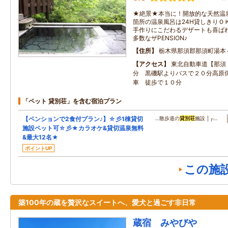
★絶景★本当に！開放的な天然温
箇所の温泉風呂は24H貸しきりＯ
手作りにこだわるデザートも喜ばれ
多数なザPENSION♪
住所
栃木県那須郡那須町湯本
アクセス
東北自動車道【那須
分 黒磯駅よりバスで２０分高原
車 徒歩で１０分
「ペット 貸別荘」を含む宿泊プラン
【ペンションで2食付プラン♪】☆彡1棟貸切
…散歩道の
貸別荘
施設 │┌…
施設ペット可☆彡★カラオケ&貸切温泉無料
&最大12名★
ポイントUP
この施
築100年の蔵を贅沢なスイートへ、愛犬と過ごす非日常
蔵宿 みやびや