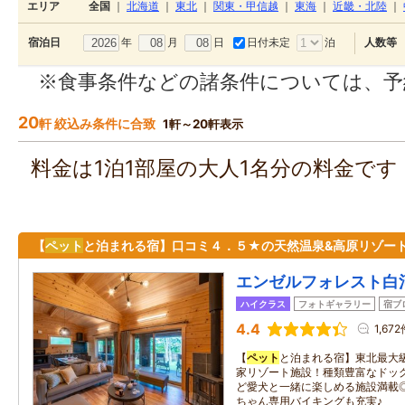
エリア
全国
｜
北海道
｜
東北
｜
関東・甲信越
｜
東海
｜
近畿・北陸
｜
年
月
日
日付未定
泊
宿泊日
人数等
※食事条件などの諸条件については、予
20
軒 絞込み条件に合致
1軒～20軒表示
料金は1泊1部屋の大人1名分の料金で
【
ペット
と泊まれる宿】口コミ４．５★の天然温泉&高原リゾート
エンゼルフォレスト白
ハイクラス
フォトギャラリー
宿ブ
4.4
1,67
【
ペット
と泊まれる宿】東北最大級
家リゾート施設！種類豊富なドッ
ど愛犬と一緒に楽しめる施設満載
ちゃん専用バイキングも充実♪