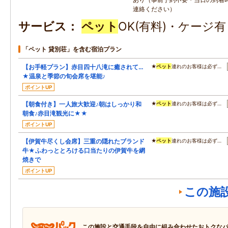
連絡ください）
サービス
ペット
OK(有料)・ケージ
「ペット 貸別荘」を含む宿泊プラン
【お手軽プラン】赤目四十八滝に癒されて…
★
ペット
連れのお客様は必ず…
★温泉と季節の旬会席を堪能♪
ポイントUP
【朝食付き】一人旅大歓迎♪朝はしっかり和
★
ペット
連れのお客様は必ず…
朝食♪赤目滝観光に★★
ポイントUP
【伊賀牛尽くし会席】三重の隠れたブランド
★
ペット
連れのお客様は必ず…
牛★ふわっととろける口当たりの伊賀牛を網
焼きで
ポイントUP
この施
この施設と交通手段を自由に組み合わせたおトクな