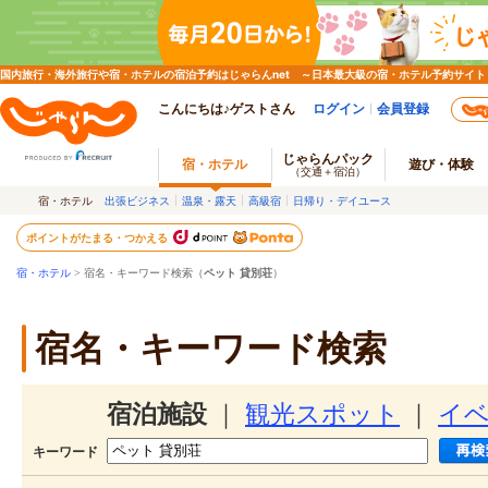
国内旅行・海外旅行や宿・ホテルの宿泊予約はじゃらんnet ～日本最大級の宿・ホテル予約サイト
こんにちは♪ゲストさん
ログイン
会員登録
じゃらんパック
宿・ホテル
遊び・体験
（交通＋宿泊）
宿・ホテル
出張ビジネス
温泉・露天
高級宿
日帰り・デイユース
ポイントがたまる・つかえる
宿・ホテル
> 宿名・キーワード検索（
ペット 貸別荘
）
宿名・キーワード検索
宿泊施設
｜
観光スポット
｜
イ
キーワード