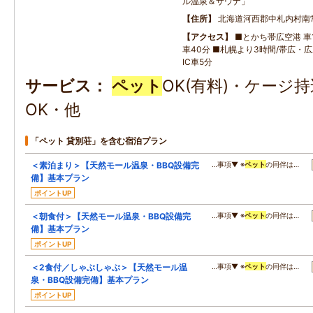
ル温泉＆サウナ」
住所
北海道河西郡中札内村南
アクセス
■とかち帯広空港 車1
車40分 ■札幌より3時間/帯広・
IC車5分
サービス
ペット
OK(有料)・ケージ
OK・他
「ペット 貸別荘」を含む宿泊プラン
＜素泊まり＞【天然モール温泉・BBQ設備完
…事項▼ ※
ペット
の同伴は…
備】基本プラン
ポイントUP
＜朝食付＞【天然モール温泉・BBQ設備完
…事項▼ ※
ペット
の同伴は…
備】基本プラン
ポイントUP
＜2食付／しゃぶしゃぶ＞【天然モール温
…事項▼ ※
ペット
の同伴は…
泉・BBQ設備完備】基本プラン
ポイントUP