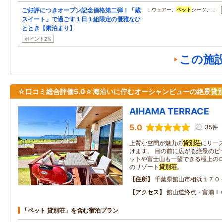
ご好評につきオープン記念価格第二弾！「蔵
…ウェアー、
ペット
シーツ、…
スイート」で過ごす１日１組限定の優雅なひ
ととき【素泊まり】
ポイント2%
この施
☆口コミ総合評価5.0☆海沿いに佇むオーシャンビューの絶景
貸
AIHAMA TERRACE
5.0
35件
上質な空間が魅力の
貸別荘
にリー
けます。 目の前に広がる絶景のビ
ットや富士山も一望できる極上のロ
のリゾート
貸別荘
。
住所
千葉県館山市相浜１７０
アクセス
館山道終点・富浦Ｉ
「ペット 貸別荘」を含む宿泊プラン