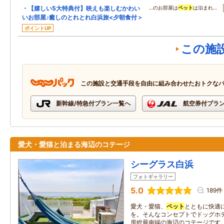
・【嬉しい5大特典付】映えも楽しむかわい
…のお部屋は
ペット
は泊まれ…
いお部屋♪癒しのとれとれ白浜旅<夕朝食付＞
ポイントUP
この施
この施設と交通手段を自由に組み合わせたおトクな
新幹線/特急付プラン一覧へ
航空券付プラ
愛犬・愛猫と泊まる海辺のコテージ
シーグラス白浜
フォトギャラリー
5.0
189件
愛犬・愛猫、
ペット
とともに快適
を。そんなコンセプトでドッグホ
房総最南端の海辺のコテージです。