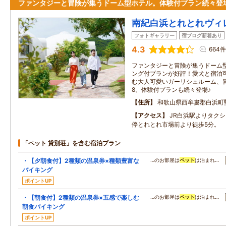
ファンタジーと冒険が集うドーム型ホテル。体験付プラン続々登
南紀白浜とれとれヴィ
フォトギャラリー
宿ブログ新着あり
4.3
664件
ファンタジーと冒険が集うドーム
ング付プランが好評！愛犬と宿泊
む大人可愛いガーリシュルーム、
8。体験付プランも続々登場♪
住所
和歌山県西牟婁郡白浜町堅田
アクセス
JR白浜駅よりタク
停とれとれ市場前より徒歩5分。
「ペット 貸別荘」を含む宿泊プラン
・【夕朝食付】2種類の温泉券×種類豊富な
…のお部屋は
ペット
は泊まれ…
バイキング
ポイントUP
・【朝食付】2種類の温泉券×五感で楽しむ
…のお部屋は
ペット
は泊まれ…
朝食バイキング
ポイントUP