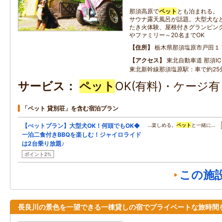
那須高原で
ペット
とも泊まれる。
サウナ露天風呂が話題。大型犬な
たき火体験、屋根付きグランピング
やファミリー～20名までOK
住所
栃木県那須塩原市戸田１
アクセス
東北自動車道 那須IC：
東北新幹線那須塩原駅：車で約25
サービス
ペット
OK(有料)・ケージ
「ペット 貸別荘」を含む宿泊プラン
【ぺットプラン】大型犬OK！何頭でもOK◆
…楽しめる。
ペット
と一緒に…
一泊二食付きBBQを楽しむ！ジャイロライド
は2台乗り放題♪
ポイント2%
この施
長良川の景色を一望できる一棟貸しの宿でプライベートな旅時間