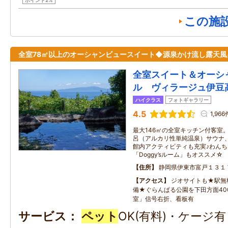
ポイント2%
この施
全室78㎡以上のオーシャンビュースイート◆源泉かけ流し露天風
全室スイート＆オーシ
ル ヴィラージュ伊豆
ハイクラス
フォトギャラリー
4.5
1,966
最大146㎡の全室キッチン付客室
呂（アルカリ性単純温泉）サウナ
館内アクティビティも充実♪わん
「Doggy’sルーム」もオススメ☆
住所
静岡県伊東市富戸１３１
アクセス
ジオサイトも★駅無料
備★ぐらんぱる公園を下田方面40
室」信号右折、看板有
サービス
ペット
OK(有料)・ケージ