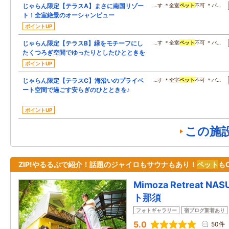
じゃらん限定【テラスA】まさに南国リゾー
…す ＊全室
ペット
不可 ＊バ…
ト！全室絶景のオーシャンビュー
ポイントUP
じゃらん限定【テラスB】緑をモチーフにし
…す ＊全室
ペット
不可 ＊バ…
たくつろぎ空間でゆったりとしたひとときを
ポイントUP
じゃらん限定【テラスC】海沿いのプライベ
…す ＊全室
ペット
不可 ＊バ…
ート空間で過ごす安らぎのひとときを♪
ポイントUP
この施
ZIP!やるるぶで紹介！話題のジャイロもサウナもあり！
ペット
も
Mimoza Retreat 
ト那須
フォトギャラリー
宿ブログ新着あり
5.0
50件