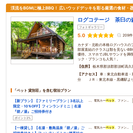
渓流をBGMに極上BBQ！ 広いウッドデッキを彩る厳選の食材・
ログコテージ 茶臼の
フォトギャラリー
5.0
209件
カナダ・北欧の本格ログハウスの
部屋直結のテラスは類を見ないBB
優待。スマホでJBLサウンドを満
ック・ブランコも人気！。
住所
栃木県那須郡那須町高久
アクセス
車：東北自動車道・
分 ＪＲ：東北本線・黒磯駅よ
「ペット 貸別荘」を含む宿泊プラン
【新プラン】【ファミリープラン｜3名以上
…、電気カー
ペット
、ファン…
限定・10％OFF】フィンランドミニ｜名湯
『碧ノ湯』ご招待券付き
ポイント2%
【一棟貸し】【名湯・敷島温泉「碧ノ湯」ご
…、電気カー
ペット
、ファン…