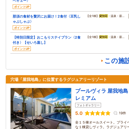
ベキュー〉
ポイントUP
那須の食材を贅沢にお届け！2食付〈豆乳し
【全1棟】
貸別荘
・温泉・薪…
ゃぶしゃぶ〉
ポイントUP
【特別日限定】おこもりステイプラン〈2食
【全1棟】
貸別荘
・温泉・薪…
付き〉【せいろ蒸し】
ポイントUP
この施
穴場「屋我地島」に位置するラグジュアリーリゾート
プールヴィラ 屋我地島 
レミアム
フォトギャラリー
5.0
19件
全１５棟オールスイート。プライ
な１棟貸しヴィラ。ラグジュアリ