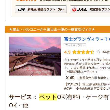
新幹線/特急付プラン一覧へ
航空券付プラ
★屋上・バルコニーから富士山一望の一棟貸切ヴィラ★
富士グランヴィラ－Ｔ
フォトギャラリー
4.5
254件
今までのヴィラの常識を覆す自由
目の前に広がる雄大な富士山を望
を。 いまの季節は食材にこだわっ
（※掲載画像は一例です）
住所
山梨県富士吉田市新倉２
アクセス
富士急行線富士急ハ
歩7分 中央自動車道河口湖ICよ
サービス
ペット
OK(有料)・ケージ
OK・他