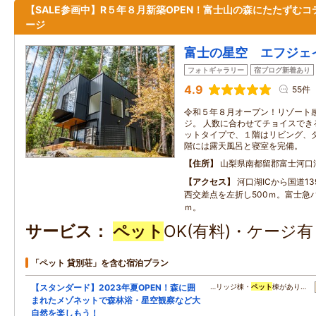
【SALE参画中】R５年８月新築OPEN！富士山の森にたたずむコ
ージ
富士の星空 エフジェ
フォトギャラリー
宿ブログ新着あり
4.9
55件
令和５年８月オープン！リゾート
ジ。 人数に合わせてチョイスでき
ットタイプで、１階はリビング、
階には露天風呂と寝室を完備。
住所
山梨県南都留郡富士河口
アクセス
河口湖ICから国道1
西交差点を左折し500ｍ。富士急バ
ｍ。
サービス
ペット
OK(有料)・ケージ
「ペット 貸別荘」を含む宿泊プラン
【スタンダード】2023年夏OPEN！森に囲
…リッジ棟・
ペット
棟があり…
まれたメゾネットで森林浴・星空観察など大
自然を楽しもう！