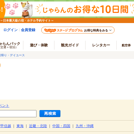
 ～日本最大級の宿・ホテル予約サイト～
ログイン
会員登録
お得な特典をみる
ゃらんパック
遊び・体験
観光ガイド
レンタカー
航空券
（交通＋宿泊）
日帰り・デイユース
ベント
・甲信越
｜
東海
｜
近畿・北陸
｜
中国・四国
｜
九州・沖縄