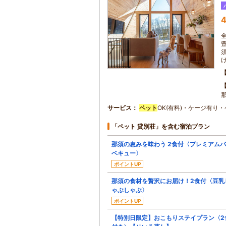
4
那
サービス
ペット
OK(有料)・ケージ有り
「ペット 貸別荘」を含む宿泊プラン
那須の恵みを味わう 2食付〈プレミアム
ベキュー〉
ポイントUP
那須の食材を贅沢にお届け！2食付〈豆乳
ゃぶしゃぶ〉
ポイントUP
【特別日限定】おこもりステイプラン〈2