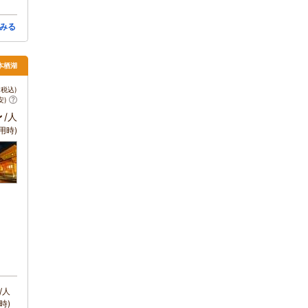
みる
本栖湖
税込)
安)
～
/人
用時)
/人
時)