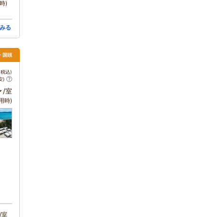
時)
みる
・国頭
税込)
安)
～
/室
用時)
/室