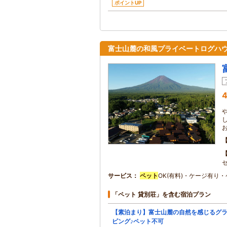
ポイントUP
富士山麓の和風プライベートログハ
4
セ
サービス
ペット
OK(有料)・ケージ有り
「ペット 貸別荘」を含む宿泊プラン
【素泊まり】富士山麓の自然を感じるグ
ピング♪ペット不可