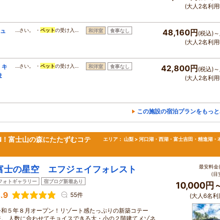
(大人2名利用
ジュ
…さい。 ・
ペット
の受け入…
和洋室
食事なし
48,160円
(税込)～
(大人2名利用
、キ
…さい。 ・
ペット
の受け入…
和洋室
食事なし
42,800円
(税込)～
ま
(大人2名利用
この施設の宿泊プランをもっと
EN！富士山の森にたたずむコテ
エリア：
山梨 > 河口湖・西湖・富士吉田・精進湖・
最安料金(
富士の星空 エフジェイフォレスト
(目
フォトギャラリー
宿ブログ新着あり
10,000円
.9
55件
(大人6名利
令和５年８月オープン！リゾート感たっぷりの新築コテー
ジ。 人数に合わせてチョイスできる大・小の２階建てメゾネ