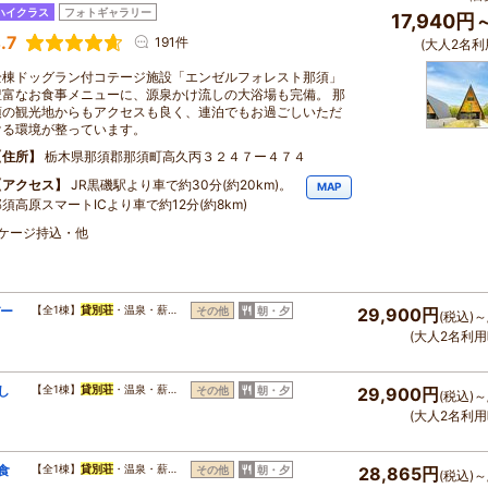
ハイクラス
フォトギャラリー
17,940円
.7
191件
(大人2名利
全棟ドッグラン付コテージ施設「エンゼルフォレスト那須」
豊富なお食事メニューに、源泉かけ流しの大浴場も完備。 那
須の観光地からもアクセスも良く、連泊でもお過ごしいただ
ける環境が整っています。
住所
栃木県那須郡那須町高久丙３２４７ー４７４
アクセス
JR黒磯駅より車で約30分(約20km)。
MAP
須高原スマートICより車で約12分(約8km)
・ケージ持込・他
バー
【全1棟】
貸別荘
・温泉・薪…
その他
朝・夕
29,900円
(税込)～
(大人2名利用
し
【全1棟】
貸別荘
・温泉・薪…
その他
朝・夕
29,900円
(税込)～
(大人2名利用
食
【全1棟】
貸別荘
・温泉・薪…
その他
朝・夕
28,865円
(税込)～