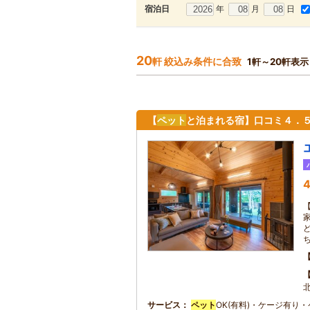
年
月
日
宿泊日
20
軒 絞込み条件に合致
1軒～20軒表示
【
ペット
と泊まれる宿】口コミ４．５
4
サービス
ペット
OK(有料)・ケージ有り