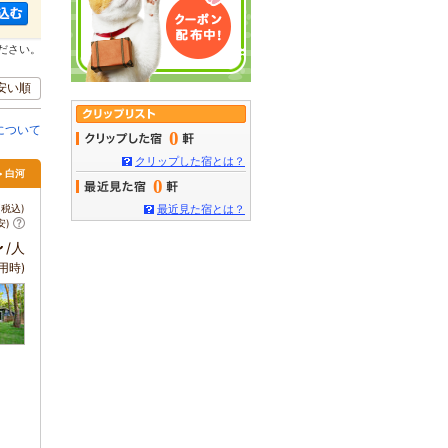
ださい。
安い順
について
0
クリップした宿とは？
> 白河
0
税込)
最近見た宿とは？
安)
～
/人
用時)