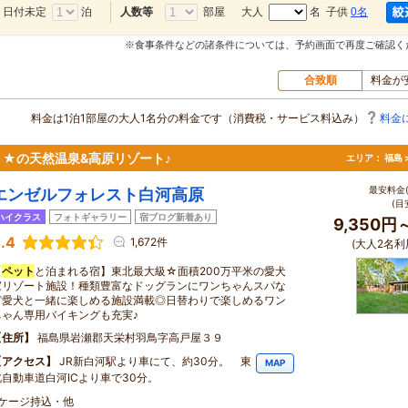
日付未定
泊
部屋
大人
名 子供
0名
人数等
※食事条件などの諸条件については、予約画面で再度ご確認く
合致順
料金が
料金は1泊1部屋の大人1名分の料金です（消費税・サービス料込み）
料金
★の天然温泉&高原リゾート♪
エリア：
福島 
最安料金(
エンゼルフォレスト白河高原
(目
ハイクラス
フォトギャラリー
宿ブログ新着あり
9,350円
.4
1,672件
(大人2名利
【
ペット
と泊まれる宿】東北最大級☆面積200万平米の愛犬
家リゾート施設！種類豊富なドッグランにワンちゃんスパな
ど愛犬と一緒に楽しめる施設満載◎日替わりで楽しめるワン
ちゃん専用バイキングも充実♪
住所
福島県岩瀬郡天栄村羽鳥字高戸屋３９
アクセス
JR新白河駅より車にて、約30分。 東
MAP
北自動車道白河ICより車で30分。
・ケージ持込・他