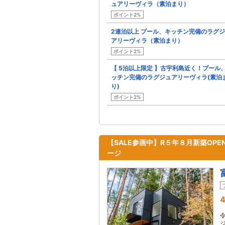
ュアリーヴィラ（素泊まり）
ポイント2%
2連泊以上 プール、キッチン完備のラグ
アリーヴィラ（素泊まり）
ポイント2%
【 5泊以上限定 】古宇利島近く！プール
ッチン完備のラグジュアリーヴィラ(素泊
り)
ポイント2%
【SALE参画中】R５年８月新築OP
ージ
4