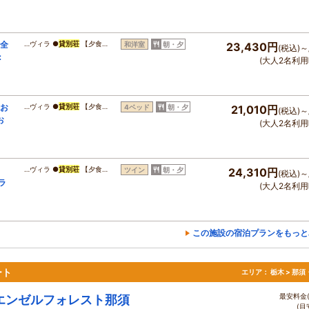
完全
…ヴィラ ●
貸別荘
【夕食…
和洋室
朝・夕
23,430円
(税込)～
：
(大人2名利用
全お
…ヴィラ ●
貸別荘
【夕食…
4ベッド
朝・夕
21,010円
(税込)～
お
(大人2名利用
、
…ヴィラ ●
貸別荘
【夕食…
ツイン
朝・夕
24,310円
(税込)～
ラ
(大人2名利用
この施設の宿泊プランをもっと
ート
エリア：
栃木 > 那
最安料金(
エンゼルフォレスト那須
(目