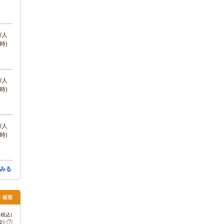
/人
時)
/人
時)
/人
時)
みる
須・板室
税込)
安)