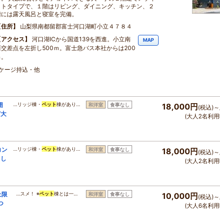
ットタイプで、１階はリビング、ダイニング、キッチン、２
階には露天風呂と寝室を完備。
住所
山梨県南都留郡富士河口湖町小立４７８４
アクセス
河口湖ICから国道139を西進。小立南
MAP
西交差点を左折し500ｍ。富士急バス本社からは200
ｍ。
・ケージ持込・他
囲
…リッジ棟・
ペット
棟があり…
和洋室
食事なし
18,000円
(税込)～
ど大
(大人2名利用
コン
…リッジ棟・
ペット
棟があり…
和洋室
食事なし
18,000円
(税込)～
出し
(大人2名利用
上限
…スメ！ ※
ペット
棟とは一…
和洋室
食事なし
10,000円
(税込)～
つ
(大人6名利用