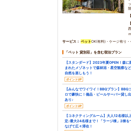
サービス
ペット
OK(有料)・ケージ有り
「ペット 貸別荘」を含む宿泊プラン
【スタンダード】2023年夏OPEN！森に
まれたメゾネットで森林浴・星空観察な
自然を楽しもう！
ポイントUP
【みんなでワイワイ！BBQプラン】BBQ
ロで豪快に！備品・ビールサーバー貸し
あり♪
ポイントUP
【コネクティングルーム】大人12名様以
定♪最大24名様まで！「ラージ棟」2棟を
なげて広々滞在！