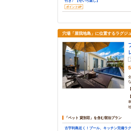
付き〉【せいろ蒸し】
ポイントUP
穴場「屋我地島」に位置するラグジ
5
「ペット 貸別荘」を含む宿泊プラン
古宇利島近く！プール、キッチン完備ラ