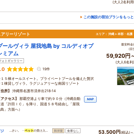
(大人2名利用
この施設の宿泊プランをもっと
ュアリーリゾート
エリア：
沖縄 > 本部・名護
最安料金(
プールヴィラ 屋我地島 by コルディオプ
(目
レミアム
59,920円
フォトギャラリー
(大人6名利
.0
19件
全１５棟オールスイート。プライベートプールを備えた贅沢
な１棟貸しヴィラ。ラグジュアリーな南国リゾート
住所
沖縄県名護市済井出218‐14
アクセス
那覇空港より車で約９０分（沖縄自動
MAP
車道「許田ＩＣ」を降り、国道５８号経由し「屋我
地島」方面へ）
グジ
…さい。 ・
ペット
の受け入…
和洋室
食事なし
53,500円
(税込)～