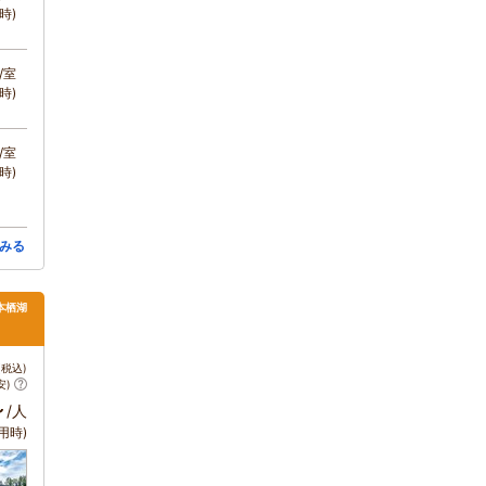
時)
/室
時)
/室
時)
みる
本栖湖
税込)
安)
～
/人
用時)