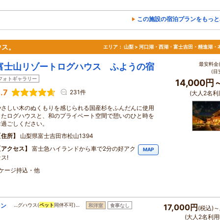
この施設の宿泊プランをもっと
ウス。
エリア：
山梨 > 河口湖・西湖・富士吉田・精進湖・
最安料金(
富士山リゾートログハウス ふようの宿
(目
フォトギャラリー
14,000円
.7
231件
(大人2名利
やさしい木のぬくもりを感じられる国産杉をふんだんに使用
したログハウスと、和のプライベート空間で憩いのひと時を
お過ごしください。
住所
山梨県富士吉田市松山1394
アクセス
富士急ハイランドから車で2分の好アク
MAP
ス!
・ケージ持込・他
ラン
…グハウス(
ペット
同伴不可)…
和洋室
食事なし
17,000円
(税込)～
(大人2名利用