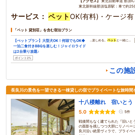
アクセス
東北自動車道 那須IC：
東北新幹線那須塩原駅：車で約25
サービス
ペット
OK(有料)・ケージ
「ペット 貸別荘」を含む宿泊プラン
【ぺットプラン】大型犬OK！何頭でもOK◆
…楽しめる。
ペット
と一緒に…
一泊二食付きBBQを楽しむ！ジャイロライド
は2台乗り放題♪
ポイント2%
この施
長良川の景色を一望できる一棟貸しの宿でプライベートな旅時間
十八楼離れ 宿いとう
5.0
5件
戦後間もなく建てられた『旧いと
の面影を残しつつ大胆にリノベーシ
良川沿い絶景ヴィラで、プライベ