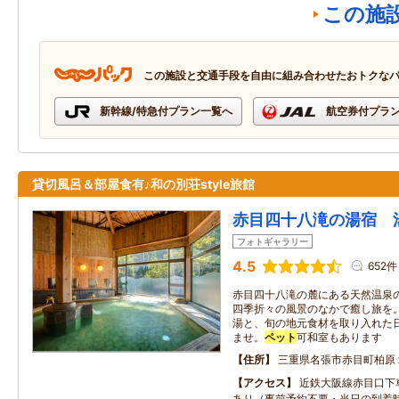
この施
この施設と交通手段を自由に組み合わせたおトクな
新幹線/特急付プラン一覧へ
航空券付プラ
貸切風呂＆部屋食有♪和の別荘style旅館
赤目四十八滝の湯宿 
フォトギャラリー
4.5
652件
赤目四十八滝の麓にある天然温泉
四季折々の風景のなかで癒し旅を
湯と、旬の地元食材を取り入れた
ませ。
ペット
可和室もあります
住所
三重県名張市赤目町柏原
アクセス
近鉄大阪線赤目口下
あり（事前予約不要・当日の到着