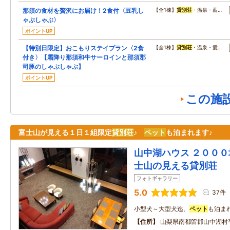
那須の食材を贅沢にお届け！2食付〈豆乳し
【全1棟】
貸別荘
・温泉・薪…
ゃぶしゃぶ〉
ポイントUP
【特別日限定】おこもりステイプラン〈2食
【全1棟】
貸別荘
・温泉・愛…
付き〉【霜降り那須和牛サーロインと那須郡
司豚のしゃぶしゃぶ】
ポイントUP
この施
富士山が見える１日１組限定
貸別荘
♪
ペット
も泊まれます♪
山中湖ハウス ２０００
士山の見える貸別荘
フォトギャラリー
5.0
37件
小型犬～大型犬迄、
ペット
も泊まれ
住所
山梨県南都留郡山中湖村