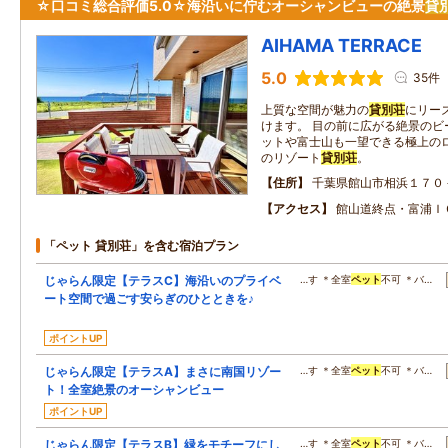
☆口コミ総合評価5.0☆海沿いに佇むオーシャンビューの絶景
貸
AIHAMA TERRACE
5.0
35件
上質な空間が魅力の
貸別荘
にリー
けます。 目の前に広がる絶景のビ
ットや富士山も一望できる極上のロ
のリゾート
貸別荘
。
住所
千葉県館山市相浜１７０
アクセス
館山道終点・富浦Ｉ
「ペット 貸別荘」を含む宿泊プラン
じゃらん限定【テラスC】海沿いのプライベ
…す ＊全室
ペット
不可 ＊バ…
ート空間で過ごす安らぎのひとときを♪
ポイントUP
じゃらん限定【テラスA】まさに南国リゾー
…す ＊全室
ペット
不可 ＊バ…
ト！全室絶景のオーシャンビュー
ポイントUP
じゃらん限定【テラスB】緑をモチーフにし
…す ＊全室
ペット
不可 ＊バ…