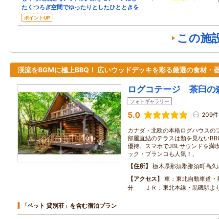
たくつろぎ空間でゆったりとしたひとときを
ポイントUP
この施
渓流をBGMに極上BBQ！ 広いウッドデッキを彩る厳選の食材・
ログコテージ 茶臼の
フォトギャラリー
5.0
209件
カナダ・北欧の本格ログハウスの
部屋直結のテラスは類を見ないBB
優待。スマホでJBLサウンドを満
ック・ブランコも人気！。
住所
栃木県那須郡那須町高久
アクセス
車：東北自動車道・
分 ＪＲ：東北本線・黒磯駅よ
「ペット 貸別荘」を含む宿泊プラン