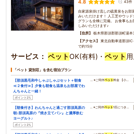
4.8
43件
自家源泉掛け流しの硫黄泉をお部
みいただけます！ 人工芝やウッド
グランも全棟に完備。 お食事もお
しみいただけます♪
住所
栃木県那須郡那須町湯本37
アクセス
東北自動車道那須IC
で約15分
サービス
ペット
OK(有料)・
ペット
用
「ペット 貸別荘」を含む宿泊プラン
【那須黒毛和牛しゃぶしゃぶセット＋朝食
… ※ご同伴
ペット
料金 【小…
≪２食付≫】夕食も朝食も温泉もお部屋でわ
んちゃんと一緒！
ポイント2%
【朝食付き】わんちゃんと過ごす那須高原の
… ※ご同伴
ペット
1匹につき…
朝♪那須高原の『焼き立てパン』と濃厚飲む
ヨーグルト♪
ポイント2%