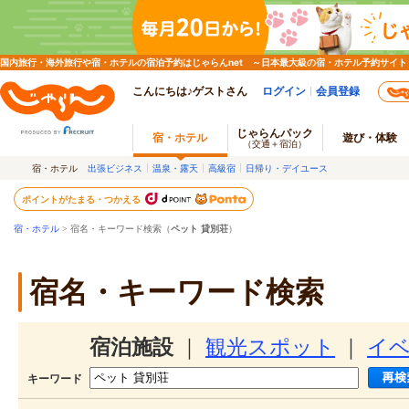
国内旅行・海外旅行や宿・ホテルの宿泊予約はじゃらんnet ～日本最大級の宿・ホテル予約サイト
こんにちは♪ゲストさん
ログイン
会員登録
じゃらんパック
宿・ホテル
遊び・体験
（交通＋宿泊）
宿・ホテル
出張ビジネス
温泉・露天
高級宿
日帰り・デイユース
ポイントがたまる・つかえる
宿・ホテル
> 宿名・キーワード検索（
ペット 貸別荘
）
宿名・キーワード検索
宿泊施設
｜
観光スポット
｜
イ
キーワード