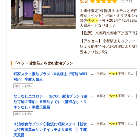
5.0
55件
１組様限定1棟貸切り ホテルと旅
寝室（ベット）坪庭・ミラブルシャワ
禁煙
ペット
不可 ※2024年12月
天風呂へとなりました
住所
京都府京都市下京区下長
アクセス
京都駅よりタクシー
駅より徒歩11分／JR丹波口より徒
五条より徒歩5分
「ペット 貸別荘」を含む宿泊プラン
町家ステイ素泊プラン（6名様まで可能 WiFi
…・当宿は【
ペット
不可】で…
対応）半露天風呂
ポイント2%
なしなしエコロジー（ECO）連泊プラン（連
…・当宿は【
ペット
不可】で…
泊可能２連泊～８連泊まで）（清掃なし・リ
ネンなし）半露天風呂
ポイント2%
１泊朝食付プラン〇贅沢に町家ステイ【朝食
…・当宿は【
ペット
不可】で…
は特製湯葉orサンドイッチより選択！】半露
天風呂