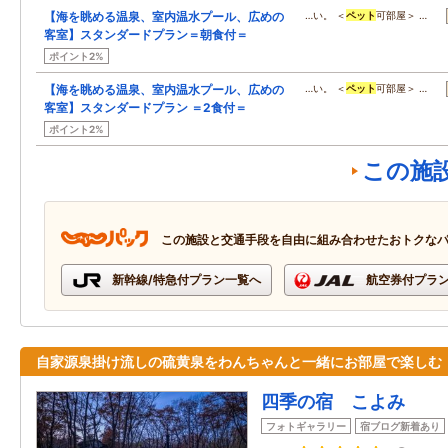
【海を眺める温泉、室内温水プール、広めの
…い。 ＜
ペット
可部屋＞ …
客室】スタンダードプラン＝朝食付＝
ポイント2%
【海を眺める温泉、室内温水プール、広めの
…い。 ＜
ペット
可部屋＞ …
客室】スタンダードプラン ＝2食付＝
ポイント2%
この施
この施設と交通手段を自由に組み合わせたおトクな
新幹線/特急付プラン一覧へ
航空券付プラ
自家源泉掛け流しの硫黄泉をわんちゃんと一緒にお部屋で楽しむ
四季の宿 こよみ
フォトギャラリー
宿ブログ新着あり