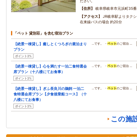
ださい。
住所
岐阜県岐阜市元浜町35番
アクセス
JR岐阜駅よりタクシ
在来線バスの場合 約20分
「ペット 貸別荘」を含む宿泊プラン
【絶景一棟貸し】癒しとくつろぎの素泊まり
…です。 ・
ペット
のご宿泊 …
プラン
ポイント2%
【絶景一棟貸し】心を満たす一泊二食特選会
…です。 ・
ペット
のご宿泊 …
席プラン（十八楼にてお食事）
ポイント2%
【絶景一棟貸し】ぎふ長良川の鵜飼 一泊二
…です。 ・
ペット
のご宿泊 …
食特選会席プラン【夕食後乗船コース】（十
八楼にてお食事）
ポイント2%
この施