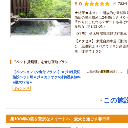
5.0
783件
★絶景★本当に！開放的な天然温
箇所の温泉風呂は24H貸しきりＯ
手作りにこだわるデザートも喜ばれ
多数なザPENSION♪
住所
栃木県那須郡那須町湯本
アクセス
東北自動車道【那須
分 黒磯駅よりバスで２０分高原
車 徒歩で１０分
「ペット 貸別荘」を含む宿泊プラン
【ペンションで2食付プラン♪】☆彡1棟貸切
…散歩道の
貸別荘
施設 │┌…
施設ペット可☆彡★カラオケ&貸切温泉無料
&最大12名★
ポイントUP
この施
築100年の蔵を贅沢なスイートへ、愛犬と過ごす非日常