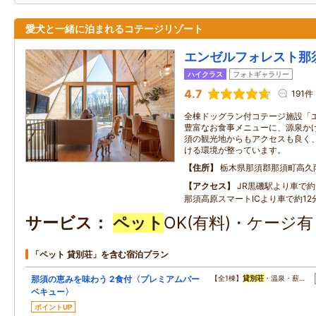
愛犬と一緒に泊まれるコテージリゾート
エンゼルフォレスト那
ハイクラス
フォトギャラリー
4.7
191件
全棟ドッグラン付コテージ施設「
豊富なお食事メニューに、源泉かけ
須の観光地からもアクセスも良く
ける環境が整っています。
住所
栃木県那須郡那須町高久
アクセス
JR黒磯駅より車で約3
那須高原スマートICより車で約12分
サービス
ペット
OK(有料)・ケージ
「ペット 貸別荘」を含む宿泊プラン
那須の恵みを味わう 2食付〈プレミアムバー
【全1棟】
貸別荘
・温泉・薪…
ベキュー〉
ポイントUP