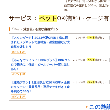
アクセス
河口湖ICから国道1
西交差点を左折し500ｍ。富士急バ
ｍ。
サービス
ペット
OK(有料)・ケージ
「ペット 貸別荘」を含む宿泊プラン
【スタンダード】2023年夏OPEN！森に囲
…リッジ棟・
ペット
棟があり…
まれたメゾネットで森林浴・星空観察など大
自然を楽しもう！
ポイントUP
【みんなでワイワイ！BBQプラン】BBQコン
…リッジ棟・
ペット
棟があり…
ロで豪快に！備品・ビールサーバー貸し出し
あり♪
ポイントUP
【連泊プラン】3連泊以上で20％OFF★全棟
…リッジ棟・
ペット
棟があり…
にキッチン・露天風呂・専用デッキ付き！森
を眺めてBBQ！
ポイントUP
この施