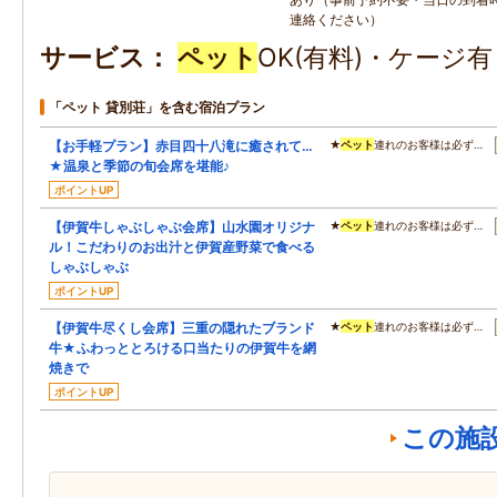
連絡ください）
サービス
ペット
OK(有料)・ケージ
「ペット 貸別荘」を含む宿泊プラン
【お手軽プラン】赤目四十八滝に癒されて…
★
ペット
連れのお客様は必ず…
★温泉と季節の旬会席を堪能♪
ポイントUP
【伊賀牛しゃぶしゃぶ会席】山水園オリジナ
★
ペット
連れのお客様は必ず…
ル！こだわりのお出汁と伊賀産野菜で食べる
しゃぶしゃぶ
ポイントUP
【伊賀牛尽くし会席】三重の隠れたブランド
★
ペット
連れのお客様は必ず…
牛★ふわっととろける口当たりの伊賀牛を網
焼きで
ポイントUP
この施