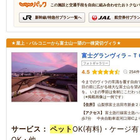
この施設と交通手段を自由に組み合わせたおトクな
新幹線/特急付プラン一覧へ
航空券付プラ
★屋上・バルコニーから富士山一望の一棟貸切ヴィラ★
富士グランヴィラ－Ｔ
フォトギャラリー
4.5
254件
今までのヴィラの常識を覆す自由
目の前に広がる雄大な富士山を望
を。 いまの季節は食材にこだわっ
（※掲載画像は一例です）
住所
山梨県富士吉田市新倉２
アクセス
富士急行線富士急ハ
歩7分 中央自動車道河口湖ICよ
サービス
ペット
OK(有料)・ケージ
OK・他