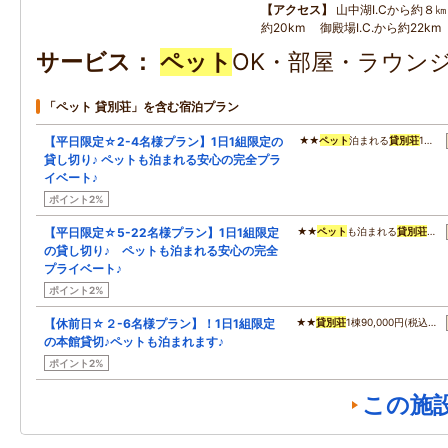
アクセス
山中湖I.Cから約８㎞
約20km 御殿場I.C.から約22km
サービス
ペット
OK・部屋・ラウンジ
「ペット 貸別荘」を含む宿泊プラン
【平日限定☆2-4名様プラン】1日1組限定の
★★
ペット
泊まれる
貸別荘
1…
貸し切り♪ ペットも泊まれる安心の完全プラ
イベート♪
ポイント2%
【平日限定☆5-22名様プラン】1日1組限定
★★
ペット
も泊まれる
貸別荘
…
の貸し切り♪ ペットも泊まれる安心の完全
プライベート♪
ポイント2%
【休前日☆２-6名様プラン】！1日1組限定
★★
貸別荘
1棟90,000円(税込…
の本館貸切♪ペットも泊まれます♪
ポイント2%
この施