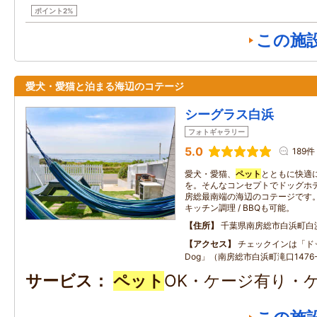
ポイント2%
この施
愛犬・愛猫と泊まる海辺のコテージ
シーグラス白浜
フォトギャラリー
5.0
189件
愛犬・愛猫、
ペット
とともに快適
を。そんなコンセプトでドッグホ
房総最南端の海辺のコテージです。
キッチン調理 / BBQも可能。
住所
千葉県南房総市白浜町白
アクセス
チェックインは「ドッ
Dog」（南房総市白浜町滝口1476
サービス
ペット
OK・ケージ有り・