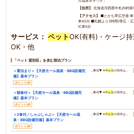
ル温泉＆サウナ」
住所
北海道河西郡中札内村南
アクセス
■とかち帯広空港 車1
車40分 ■札幌より3時間/帯広・
IC車5分
サービス
ペット
OK(有料)・ケージ
OK・他
「ペット 貸別荘」を含む宿泊プラン
＜素泊まり＞【天然モール温泉・BBQ設備完
…事項▼ ※
ペット
の同伴は…
備】基本プラン
ポイントUP
＜朝食付＞【天然モール温泉・BBQ設備完
…事項▼ ※
ペット
の同伴は…
備】基本プラン
ポイントUP
＜2食付／しゃぶしゃぶ＞【天然モール温
…事項▼ ※
ペット
の同伴は…
泉・BBQ設備完備】基本プラン
ポイントUP