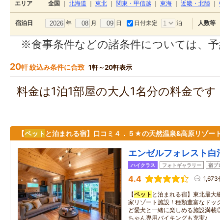
エリア
全国
｜
北海道
｜
東北
｜
関東・甲信越
｜
東海
｜
近畿・北陸
｜
年
月
日
日付未定
泊
宿泊日
人数等
※食事条件などの諸条件については、予
20
軒 絞込み条件に合致
1軒～20軒表示
料金は1泊1部屋の大人1名分の料金で
【
ペット
と泊まれる宿】口コミ４．５★の天然温泉&高原リゾート
エンゼルフォレスト白
ハイクラス
フォトギャラリー
宿ブ
4.4
1,67
【
ペット
と泊まれる宿】東北最大級
家リゾート施設！種類豊富なドッ
ど愛犬と一緒に楽しめる施設満載
ちゃん専用バイキングも充実♪