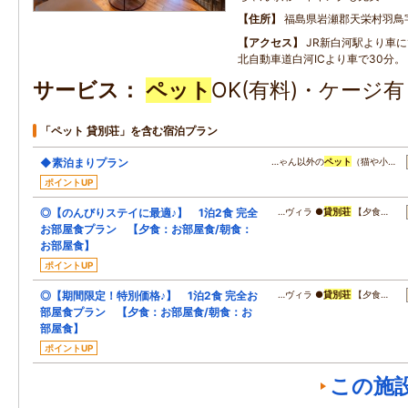
住所
福島県岩瀬郡天栄村羽鳥
アクセス
JR新白河駅より車に
北自動車道白河ICより車で30分。
サービス
ペット
OK(有料)・ケージ
「ペット 貸別荘」を含む宿泊プラン
◆素泊まりプラン
…ゃん以外の
ペット
（猫や小…
ポイントUP
◎【のんびりステイに最適♪】 1泊2食 完全
…ヴィラ ●
貸別荘
【夕食…
お部屋食プラン 【夕食：お部屋食/朝食：
お部屋食】
ポイントUP
◎【期間限定！特別価格♪】 1泊2食 完全お
…ヴィラ ●
貸別荘
【夕食…
部屋食プラン 【夕食：お部屋食/朝食：お
部屋食】
ポイントUP
この施