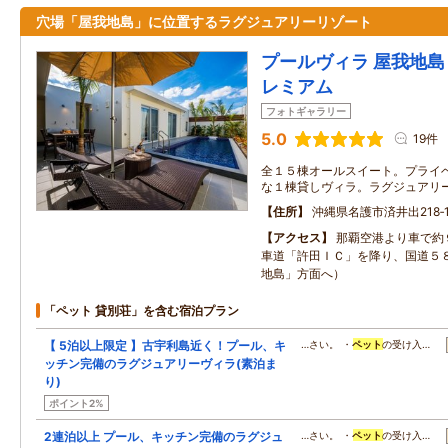
穴場「屋我地島」に位置するラグジュアリーリゾート
プールヴィラ 屋我地島 
レミアム
フォトギャラリー
5.0
19件
全１５棟オールスイート。プライ
な１棟貸しヴィラ。ラグジュアリ
住所
沖縄県名護市済井出218‐
アクセス
那覇空港より車で約
車道「許田ＩＣ」を降り、国道５
地島」方面へ）
「ペット 貸別荘」を含む宿泊プラン
【 5泊以上限定 】古宇利島近く！プール、キ
…さい。 ・
ペット
の受け入…
ッチン完備のラグジュアリーヴィラ(素泊ま
り)
ポイント2%
2連泊以上 プール、キッチン完備のラグジュ
…さい。 ・
ペット
の受け入…