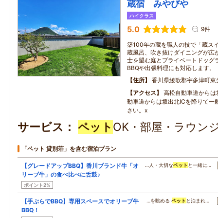
蔵宿 みやびや
ハイクラス
5.0
9件
築100年の蔵を職人の技で「蔵ス
蔵風呂、吹き抜けダイニングが広
士を望む庭とプライベートドッグ
BBQや出張料理にも対応します。
住所
香川県綾歌郡宇多津町東分1
アクセス
高松自動車道からは坂
動車道からは坂出北ICを降りて一
さい。x
サービス
ペット
OK・部屋・ラウンジ
「ペット 貸別荘」を含む宿泊プラン
【グレードアップBBQ】香川ブランド牛「オ
…人・大切な
ペット
と一緒に…
リーブ牛」の食べ比べに舌鼓♪
ポイント2%
【手ぶらでBBQ】専用スペースでオリーブ牛
…を眺める
ペット
と泊まれ…
BBQ！