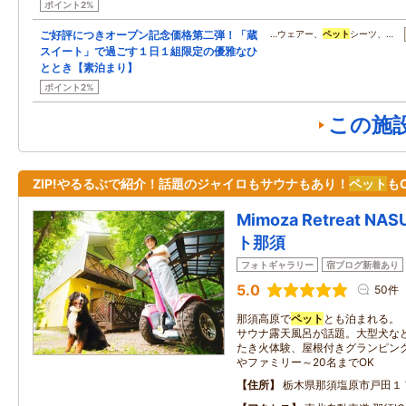
ポイント2%
ご好評につきオープン記念価格第二弾！「蔵
…ウェアー、
ペット
シーツ、…
スイート」で過ごす１日１組限定の優雅なひ
ととき【素泊まり】
ポイント2%
この施
ZIP!やるるぶで紹介！話題のジャイロもサウナもあり！
ペット
も
Mimoza Retreat 
ト那須
フォトギャラリー
宿ブログ新着あり
5.0
50件
那須高原で
ペット
とも泊まれる。
サウナ露天風呂が話題。大型犬な
たき火体験、屋根付きグランピング
やファミリー～20名までOK
住所
栃木県那須塩原市戸田１