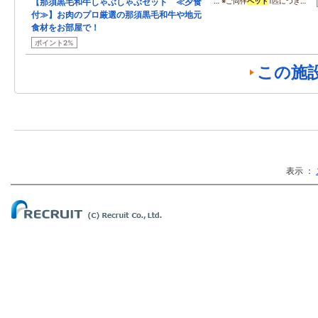
【那須黒毛和牛しゃぶしゃぶセット ≪夕食
… ※ご同伴
ペット
1匹につき…
付≫】お肉のプロ厳選の那須黒毛和牛や地元
食材をお部屋で！
ポイント2%
この施
表示 ：