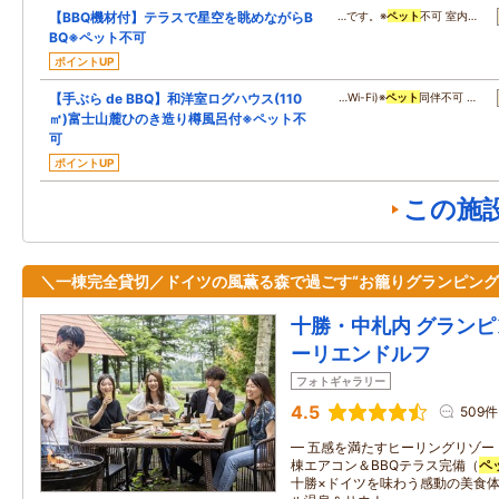
【BBQ機材付】テラスで星空を眺めながらB
…です。※
ペット
不可 室内…
BQ※ペット不可
ポイントUP
【手ぶら de BBQ】和洋室ログハウス(110
…Wi-Fi)※
ペット
同伴不可 …
㎡)富士山麓ひのき造り樽風呂付※ペット不
可
ポイントUP
この施
＼一棟完全貸切／ドイツの風薫る森で過ごす“お籠りグランピング
十勝・中札内 グランピ
ーリエンドルフ
フォトギャラリー
4.5
509件
━ 五感を満たすヒーリングリゾー
棟エアコン＆BBQテラス完備（
ペ
十勝×ドイツを味わう感動の美食体