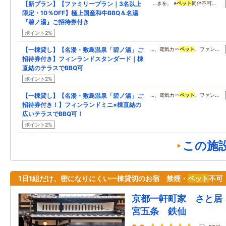
【新プラン】【ファミリープラン｜3名以上
…きを。 ※
ペット
同伴不可…
限定・10％OFF】極上国産和牛BBQ＆名湯
『碧ノ湯』ご招待券付き
ポイント2%
【一棟貸し】【名湯・敷島温泉「碧ノ湯」ご
…、電気カー
ペット
、ファン…
招待券付き】フィンランドスタンダード｜棟
直結のテラスでBBQ可
ポイント2%
【一棟貸し】【名湯・敷島温泉「碧ノ湯」ご
…、電気カー
ペット
、ファン…
招待券付き！】フィンランドミニ×棟直結の
広いテラスでBBQ可！
ポイント2%
この施
1日1組だけ、密になりにくい一棟貸切のお宿 禁煙・
ペット
不可
京都一軒町家 さと居
宮五条 鉄仙