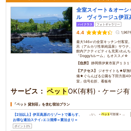
全室スイート＆オーシ
ル ヴィラージュ伊豆
ハイクラス
フォトギャラリー
4.4
1,96
最大146㎡の全室キッチン付客室
呂（アルカリ性単純温泉）サウナ
館内アクティビティも充実♪わん
「Doggy’sルーム」もオススメ☆
住所
静岡県伊東市富戸１３１
アクセス
ジオサイトも★駅無料
備★ぐらんぱる公園を下田方面40
室」信号右折、看板有
サービス
ペット
OK(有料)・ケージ
「ペット 貸別荘」を含む宿泊プラン
【2泊以上】伊豆高原のリゾートで暮らす、
…い。 ＜
ペット
可部屋＞ …
お得な連泊ステイ♪エコ清掃＝素泊まり＝
ポイント2%