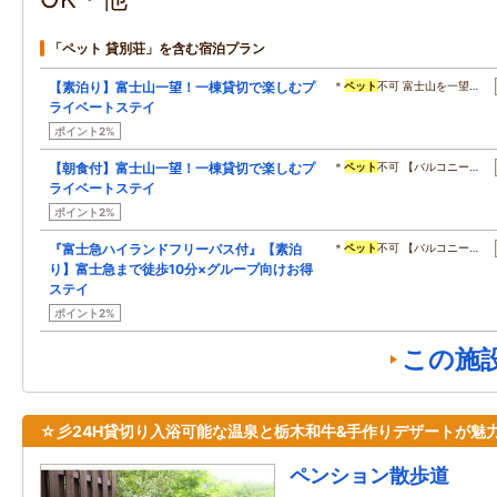
「ペット 貸別荘」を含む宿泊プラン
【素泊り】富士山一望！一棟貸切で楽しむプ
＊
ペット
不可 富士山を一望…
ライベートステイ
ポイント2%
【朝食付】富士山一望！一棟貸切で楽しむプ
＊
ペット
不可 【バルコニー…
ライベートステイ
ポイント2%
『富士急ハイランドフリーパス付』【素泊
＊
ペット
不可 【バルコニー…
り】富士急まで徒歩10分×グループ向けお得
ステイ
ポイント2%
この施
☆彡24H貸切り入浴可能な温泉と栃木和牛&手作りデザートが魅
ペンション散歩道