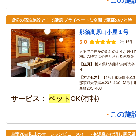
この施
貸切の宿泊施設 として話題 プライベートな空間で至福のひと時
那須高原山小屋１号
5.0
16件
まるでご自身の別荘のような居住性
憩いの時間に心満たされる体験を
住所
栃木県那須郡那須町大字
４
アクセス
【1号】那須町高乙33
那須町大字湯本205ｰ430【3号
新林205-463
サービス
ペット
OK(有料)
この施
全室78㎡以上のオーシャンビュースイート◆源泉かけ流し露天風