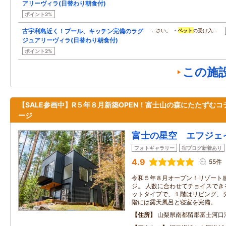
アリーヴィラ(日替わり朝食付)
ポイント2%
古宇利島近く！プール、キッチン完備のラグ
…さい。 ・
ペット
の受け入…
ジュアリーヴィラ(日替わり朝食付)
ポイント2%
この施
【SALE参画中】R５年８月新築OPEN！富士山の森にたたずむコ
ージ
富士の星空 エフジェ
フォトギャラリー
宿ブログ新着あり
4.9
55件
令和５年８月オープン！リゾート
ジ。 人数に合わせてチョイスでき
ットタイプで、１階はリビング、
階には露天風呂と寝室を完備。
住所
山梨県南都留郡富士河口