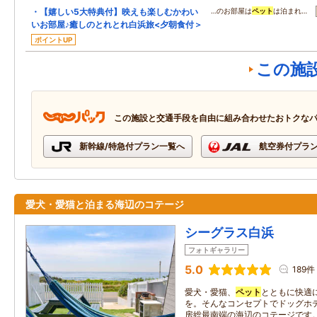
・【嬉しい5大特典付】映えも楽しむかわい
…のお部屋は
ペット
は泊まれ…
いお部屋♪癒しのとれとれ白浜旅<夕朝食付＞
ポイントUP
この施
この施設と交通手段を自由に組み合わせたおトクな
新幹線/特急付プラン一覧へ
航空券付プラ
愛犬・愛猫と泊まる海辺のコテージ
シーグラス白浜
フォトギャラリー
5.0
189件
愛犬・愛猫、
ペット
とともに快適
を。そんなコンセプトでドッグホ
房総最南端の海辺のコテージです。