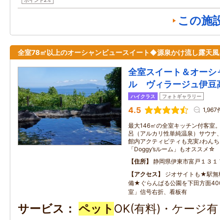
ポイント2%
この施
全室78㎡以上のオーシャンビュースイート◆源泉かけ流し露天風
全室スイート＆オーシ
ル ヴィラージュ伊豆
ハイクラス
フォトギャラリー
4.5
1,967
最大146㎡の全室キッチン付客室
呂（アルカリ性単純温泉）サウナ
館内アクティビティも充実♪わん
「Doggy’sルーム」もオススメ☆
住所
静岡県伊東市富戸１３１
アクセス
ジオサイトも★駅無料
備★ぐらんぱる公園を下田方面40
室」信号右折、看板有
サービス
ペット
OK(有料)・ケージ