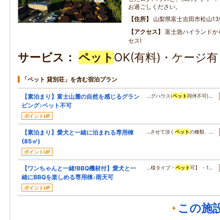
お過ごしください。
住所
山梨県富士吉田市松山13
アクセス
富士急ハイランドか
セス!
サービス
ペット
OK(有料)・ケージ
「ペット 貸別荘」を含む宿泊プラン
【素泊まり】富士山麓の自然を感じるグラン
…グハウス(
ペット
同伴不可)…
ピング♪ペット不可
ポイントUP
【素泊まり】愛犬と一緒に泊まれる専用棟
…させて頂く
ペット
の種類、…
(85㎡)
ポイントUP
【ワンちゃんと一緒!BBQ機材付】愛犬と一
…様タイプ・
ペット
可】 ・1…
緒にBBQを楽しめる専用棟♪雨天可
ポイントUP
この施