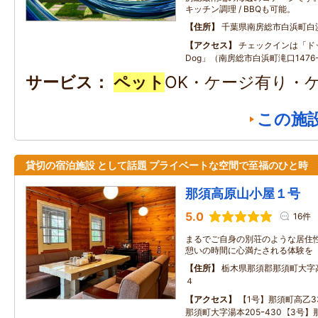
キッチン調理 / BBQも可能。
住所
千葉県南房総市白浜町白
アクセス
チェックインは「ドッ
Dog」（南房総市白浜町滝口1476
サービス
ペット
OK・ケージ有り・
この施
貸切の宿泊施設 として話題 プライベートな空間で至福のひと時
那須高原山小屋１号
5.0
16件
まるでご自身の別荘のような居住性
憩いの時間に心満たされる体験を
住所
栃木県那須郡那須町大字
４
アクセス
【1号】那須町高乙33
那須町大字湯本205ｰ430【3号