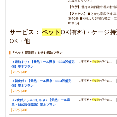
ル温泉＆サウナ」
住所
北海道河西郡中札内村南
アクセス
■とかち帯広空港 車1
車40分 ■札幌より3時間/帯広・
IC車5分
サービス
ペット
OK(有料)・ケージ
OK・他
「ペット 貸別荘」を含む宿泊プラン
＜素泊まり＞【天然モール温泉・BBQ設備完
…事項▼ ※
ペット
の同伴は…
備】基本プラン
ポイントUP
＜朝食付＞【天然モール温泉・BBQ設備完
…事項▼ ※
ペット
の同伴は…
備】基本プラン
ポイントUP
＜2食付／しゃぶしゃぶ＞【天然モール温
…事項▼ ※
ペット
の同伴は…
泉・BBQ設備完備】基本プラン
ポイントUP