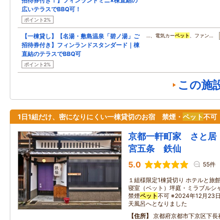
招待券付き！】フィンランドミニ×棟直結の
広いテラスでBBQ可！
ポイント2%
【一棟貸し】【名湯・敷島温泉「碧ノ湯」ご
…、電気カー
ペット
、ファン…
招待券付き】フィンランドスタンダード｜棟
直結のテラスでBBQ可
ポイント2%
この施
1日1組だけ、密になりにくい一棟貸切のお宿 禁煙・
ペット
不可
京都一軒町家 さと居
宮五条 鉄仙
5.0
55件
１組様限定1棟貸切り ホテルと旅
寝室（ベット）坪庭・ミラブルシャワ
禁煙
ペット
不可 ※2024年12月
天風呂へとなりました
住所
京都府京都市下京区下長