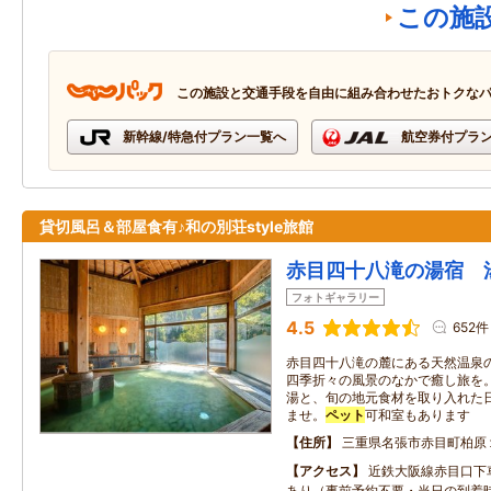
この施
この施設と交通手段を自由に組み合わせたおトクな
新幹線/特急付プラン一覧へ
航空券付プラ
貸切風呂＆部屋食有♪和の別荘style旅館
赤目四十八滝の湯宿 
フォトギャラリー
4.5
652件
赤目四十八滝の麓にある天然温泉
四季折々の風景のなかで癒し旅を
湯と、旬の地元食材を取り入れた
ませ。
ペット
可和室もあります
住所
三重県名張市赤目町柏原
アクセス
近鉄大阪線赤目口下
あり（事前予約不要・当日の到着