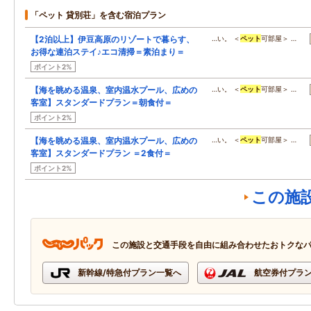
「ペット 貸別荘」を含む宿泊プラン
【2泊以上】伊豆高原のリゾートで暮らす、
…い。 ＜
ペット
可部屋＞ …
お得な連泊ステイ♪エコ清掃＝素泊まり＝
ポイント2%
【海を眺める温泉、室内温水プール、広めの
…い。 ＜
ペット
可部屋＞ …
客室】スタンダードプラン＝朝食付＝
ポイント2%
【海を眺める温泉、室内温水プール、広めの
…い。 ＜
ペット
可部屋＞ …
客室】スタンダードプラン ＝2食付＝
ポイント2%
この施
この施設と交通手段を自由に組み合わせたおトクな
新幹線/特急付プラン一覧へ
航空券付プラ