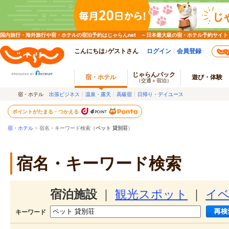
国内旅行・海外旅行や宿・ホテルの宿泊予約はじゃらんnet ～日本最大級の宿・ホテル予約サイト
こんにちは♪ゲストさん
ログイン
会員登録
じゃらんパック
宿・ホテル
遊び・体験
（交通＋宿泊）
宿・ホテル
出張ビジネス
温泉・露天
高級宿
日帰り・デイユース
ポイントがたまる・つかえる
宿・ホテル
> 宿名・キーワード検索（
ペット 貸別荘
）
宿名・キーワード検索
宿泊施設
｜
観光スポット
｜
イ
キーワード