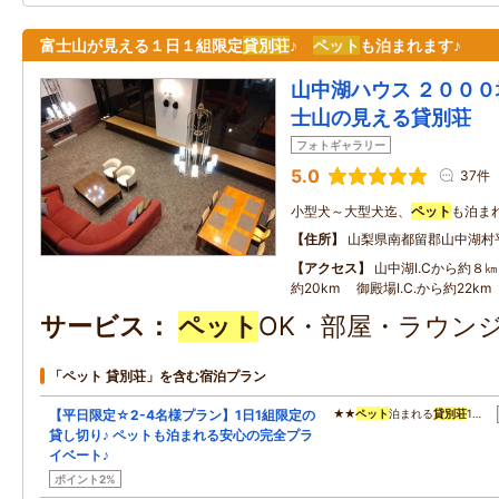
富士山が見える１日１組限定
貸別荘
♪
ペット
も泊まれます♪
山中湖ハウス ２０００
士山の見える貸別荘
フォトギャラリー
5.0
37件
小型犬～大型犬迄、
ペット
も泊まれ
住所
山梨県南都留郡山中湖村
アクセス
山中湖I.Cから約８㎞
約20km 御殿場I.C.から約22km
サービス
ペット
OK・部屋・ラウンジ
「ペット 貸別荘」を含む宿泊プラン
【平日限定☆2-4名様プラン】1日1組限定の
★★
ペット
泊まれる
貸別荘
1…
貸し切り♪ ペットも泊まれる安心の完全プラ
イベート♪
ポイント2%