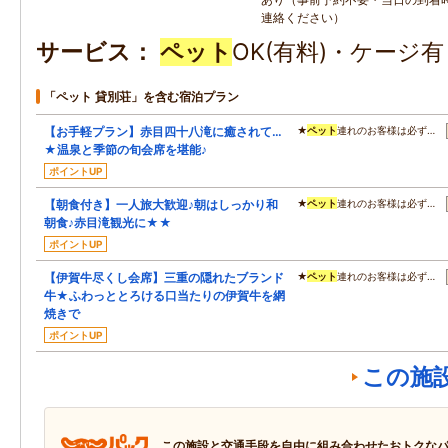
連絡ください）
サービス
ペット
OK(有料)・ケージ
「ペット 貸別荘」を含む宿泊プラン
【お手軽プラン】赤目四十八滝に癒されて…
★
ペット
連れのお客様は必ず…
★温泉と季節の旬会席を堪能♪
ポイントUP
【朝食付き】一人旅大歓迎♪朝はしっかり和
★
ペット
連れのお客様は必ず…
朝食♪赤目滝観光に★★
ポイントUP
【伊賀牛尽くし会席】三重の隠れたブランド
★
ペット
連れのお客様は必ず…
牛★ふわっととろける口当たりの伊賀牛を網
焼きで
ポイントUP
この施
この施設と交通手段を自由に組み合わせたおトクな