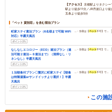
アクセス
京都駅よりタクシー
駅より徒歩11分／JR丹波口より徒
五条より徒歩5分
「ペット 貸別荘」を含む宿泊プラン
町家ステイ素泊プラン（6名様まで可能 WiFi
…・当宿は【
ペット
不可】で…
対応）半露天風呂
ポイント2%
なしなしエコロジー（ECO）連泊プラン（連
…・当宿は【
ペット
不可】で…
泊可能２連泊～８連泊まで）（清掃なし・リ
ネンなし）半露天風呂
ポイント2%
１泊朝食付プラン〇贅沢に町家ステイ【朝食
…・当宿は【
ペット
不可】で…
は特製湯葉orサンドイッチより選択！】半露
天風呂
ポイント2%
この施