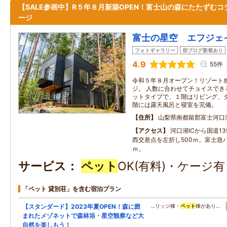
【SALE参画中】R５年８月新築OPEN！富士山の森にたたずむコ
ージ
富士の星空 エフジェ
フォトギャラリー
宿ブログ新着あり
4.9
55件
令和５年８月オープン！リゾート
ジ。 人数に合わせてチョイスでき
ットタイプで、１階はリビング、
階には露天風呂と寝室を完備。
住所
山梨県南都留郡富士河口
アクセス
河口湖ICから国道1
西交差点を左折し500ｍ。富士急バ
ｍ。
サービス
ペット
OK(有料)・ケージ
「ペット 貸別荘」を含む宿泊プラン
【スタンダード】2023年夏OPEN！森に囲
…リッジ棟・
ペット
棟があり…
まれたメゾネットで森林浴・星空観察など大
自然を楽しもう！