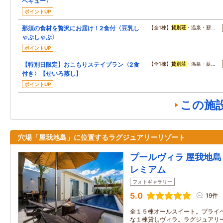
ベキュー〉
ポイントUP
那須の食材を贅沢にお届け！2食付〈豆乳し
【全1棟】
貸別荘
・温泉・薪…
ゃぶしゃぶ〉
ポイントUP
【特別日限定】おこもりステイプラン〈2食
【全1棟】
貸別荘
・温泉・薪…
付き〉【せいろ蒸し】
ポイントUP
この施
穴場「屋我地島」に位置するラグジュアリーリゾート
プールヴィラ 屋我地島 
レミアム
フォトギャラリー
5.0
19件
全１５棟オールスイート。プライ
な１棟貸しヴィラ。ラグジュアリ