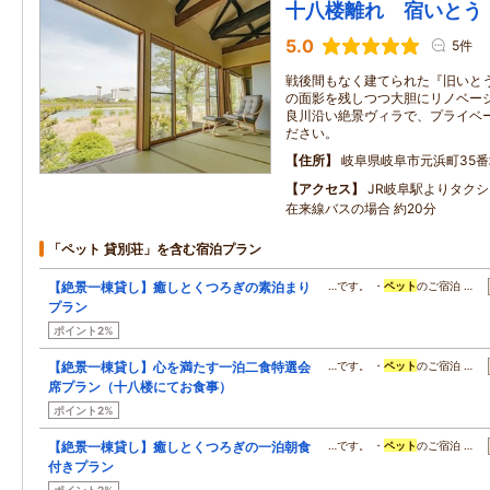
十八楼離れ 宿いとう
5.0
5件
戦後間もなく建てられた『旧いと
の面影を残しつつ大胆にリノベーシ
良川沿い絶景ヴィラで、プライベ
ださい。
住所
岐阜県岐阜市元浜町35番
アクセス
JR岐阜駅よりタクシ
在来線バスの場合 約20分
「ペット 貸別荘」を含む宿泊プラン
【絶景一棟貸し】癒しとくつろぎの素泊まり
…です。 ・
ペット
のご宿泊 …
プラン
ポイント2%
【絶景一棟貸し】心を満たす一泊二食特選会
…です。 ・
ペット
のご宿泊 …
席プラン（十八楼にてお食事）
ポイント2%
【絶景一棟貸し】癒しとくつろぎの一泊朝食
…です。 ・
ペット
のご宿泊 …
付きプラン