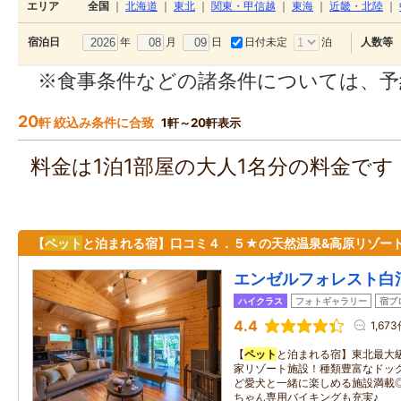
エリア
全国
｜
北海道
｜
東北
｜
関東・甲信越
｜
東海
｜
近畿・北陸
｜
年
月
日
日付未定
泊
宿泊日
人数等
※食事条件などの諸条件については、予
20
軒 絞込み条件に合致
1軒～20軒表示
料金は1泊1部屋の大人1名分の料金で
【
ペット
と泊まれる宿】口コミ４．５★の天然温泉&高原リゾート
エンゼルフォレスト白
ハイクラス
フォトギャラリー
宿ブ
4.4
1,67
【
ペット
と泊まれる宿】東北最大級
家リゾート施設！種類豊富なドッ
ど愛犬と一緒に楽しめる施設満載
ちゃん専用バイキングも充実♪