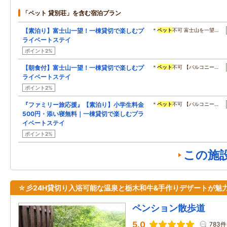
「ペット 貸別荘」を含む宿泊プラン
【素泊り】富士山一望！一棟貸切で楽しむプ
＊
ペット
不可 富士山を一望…
ライベートステイ
ポイント2%
【朝食付】富士山一望！一棟貸切で楽しむプ
＊
ペット
不可 【バルコニー…
ライベートステイ
ポイント2%
『ファミリー旅応援』【素泊り】小学生料金
＊
ペット
不可 【バルコニー…
500円・添い寝無料｜一棟貸切で楽しむプラ
イベートステイ
ポイント2%
この施
☆彡24H貸切り入浴可能な温泉と栃木和牛&手作りデザートが魅
ペンション散歩道
5.0
783件