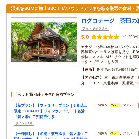
渓流をBGMに極上BBQ！ 広いウッドデッキを彩る厳選の食材・
ログコテージ 茶臼の
フォトギャラリー
5.0
209件
カナダ・北欧の本格ログハウスの
部屋直結のテラスは類を見ないBB
優待。スマホでJBLサウンドを満
ック・ブランコも人気！。
住所
栃木県那須郡那須町高久
アクセス
車：東北自動車道・
分 ＪＲ：東北本線・黒磯駅よ
「ペット 貸別荘」を含む宿泊プラン
【新プラン】【ファミリープラン｜3名以上
…、電気カー
ペット
、ファン…
限定・10％OFF】フィンランドミニ｜名湯
『碧ノ湯』ご招待券付き
ポイント2%
【一棟貸し】【名湯・敷島温泉「碧ノ湯」ご
…、電気カー
ペット
、ファン…