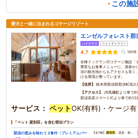
この施
愛犬と一緒に泊まれるコテージリゾート
エンゼルフォレスト那
ハイクラス
フォトギャラリー
4.7
191件
全棟ドッグラン付コテージ施設「
豊富なお食事メニューに、源泉かけ
須の観光地からもアクセスも良く
ける環境が整っています。
住所
栃木県那須郡那須町高久
アクセス
JR黒磯駅より車で約3
那須高原スマートICより車で約12分
サービス
ペット
OK(有料)・ケージ
「ペット 貸別荘」を含む宿泊プラン
那須の恵みを味わう 2食付〈プレミアムバー
【全1棟】
貸別荘
・温泉・薪…