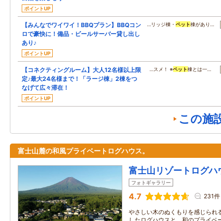
ポイントUP
【みんなでワイワイ！BBQプラン】BBQコン
…リッジ棟・
ペット
棟があり…
ロで豪快に！備品・ビールサーバー貸し出し
あり♪
ポイントUP
【コネクティングルーム】大人12名様以上限
…スメ！ ※
ペット
棟とは一…
定♪最大24名様まで！「ラージ棟」2棟をつ
なげて広々滞在！
ポイントUP
この施
富士山麓の和風プライベートログハウス。
富士山リゾートログハ
フォトギャラリー
4.7
231件
やさしい木のぬくもりを感じられ
したログハウスと、和のプライベ