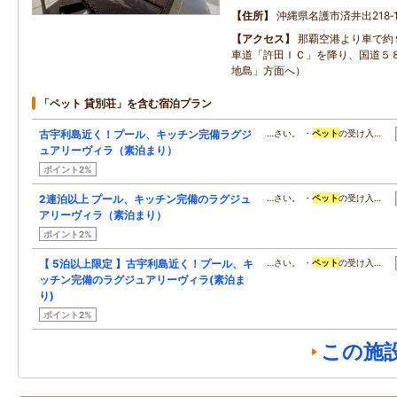
住所
沖縄県名護市済井出218‐
アクセス
那覇空港より車で約
車道「許田ＩＣ」を降り、国道５
地島」方面へ）
「ペット 貸別荘」を含む宿泊プラン
古宇利島近く！プール、キッチン完備ラグジ
…さい。 ・
ペット
の受け入…
ュアリーヴィラ（素泊まり）
ポイント2%
2連泊以上 プール、キッチン完備のラグジュ
…さい。 ・
ペット
の受け入…
アリーヴィラ（素泊まり）
ポイント2%
【 5泊以上限定 】古宇利島近く！プール、キ
…さい。 ・
ペット
の受け入…
ッチン完備のラグジュアリーヴィラ(素泊ま
り)
ポイント2%
この施