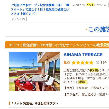
ご好評につきオープン記念価格第二弾！「蔵
…ウェアー、
ペット
シーツ、…
スイート」で過ごす１日１組限定の優雅なひ
ととき【素泊まり】
ポイント2%
この施
☆口コミ総合評価5.0☆海沿いに佇むオーシャンビューの絶景
貸
AIHAMA TERRACE
5.0
35件
上質な空間が魅力の
貸別荘
にリー
けます。 目の前に広がる絶景のビ
ットや富士山も一望できる極上のロ
のリゾート
貸別荘
。
住所
千葉県館山市相浜１７０
アクセス
館山道終点・富浦Ｉ
「ペット 貸別荘」を含む宿泊プラン