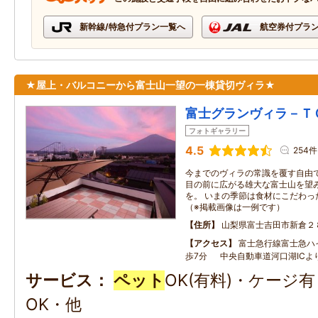
新幹線/特急付プラン一覧へ
航空券付プラ
★屋上・バルコニーから富士山一望の一棟貸切ヴィラ★
富士グランヴィラ－Ｔ
フォトギャラリー
4.5
254件
今までのヴィラの常識を覆す自由
目の前に広がる雄大な富士山を望
を。 いまの季節は食材にこだわっ
（※掲載画像は一例です）
住所
山梨県富士吉田市新倉２
アクセス
富士急行線富士急ハ
歩7分 中央自動車道河口湖ICよ
サービス
ペット
OK(有料)・ケージ
OK・他