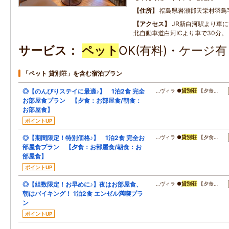
住所
福島県岩瀬郡天栄村羽鳥
アクセス
JR新白河駅より車に
北自動車道白河ICより車で30分。
サービス
ペット
OK(有料)・ケージ
「ペット 貸別荘」を含む宿泊プラン
◎【のんびりステイに最適♪】 1泊2食 完全
…ヴィラ ●
貸別荘
【夕食…
お部屋食プラン 【夕食：お部屋食/朝食：
お部屋食】
ポイントUP
◎【期間限定！特別価格♪】 1泊2食 完全お
…ヴィラ ●
貸別荘
【夕食…
部屋食プラン 【夕食：お部屋食/朝食：お
部屋食】
ポイントUP
◎【組数限定！お早めに♪】夜はお部屋食、
…ヴィラ ●
貸別荘
【夕食…
朝はバイキング！ 1泊2食 エンゼル満喫プラ
ン
ポイントUP