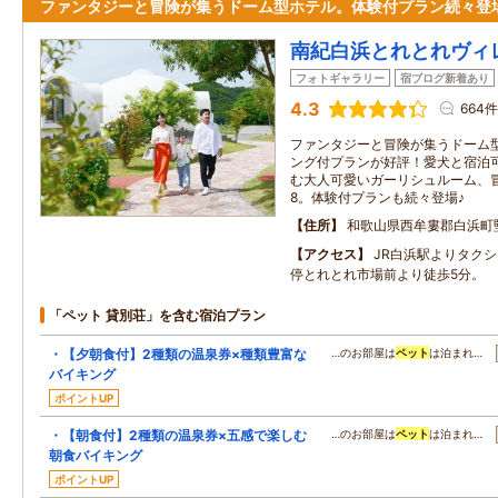
ファンタジーと冒険が集うドーム型ホテル。体験付プラン続々登
南紀白浜とれとれヴィ
フォトギャラリー
宿ブログ新着あり
4.3
664件
ファンタジーと冒険が集うドーム
ング付プランが好評！愛犬と宿泊
む大人可愛いガーリシュルーム、
8。体験付プランも続々登場♪
住所
和歌山県西牟婁郡白浜町堅田
アクセス
JR白浜駅よりタク
停とれとれ市場前より徒歩5分。
「ペット 貸別荘」を含む宿泊プラン
・【夕朝食付】2種類の温泉券×種類豊富な
…のお部屋は
ペット
は泊まれ…
バイキング
ポイントUP
・【朝食付】2種類の温泉券×五感で楽しむ
…のお部屋は
ペット
は泊まれ…
朝食バイキング
ポイントUP