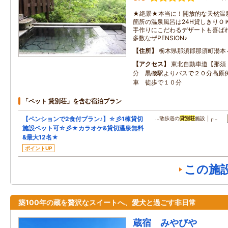
★絶景★本当に！開放的な天然温
箇所の温泉風呂は24H貸しきりＯ
手作りにこだわるデザートも喜ばれ
多数なザPENSION♪
住所
栃木県那須郡那須町湯本
アクセス
東北自動車道【那須
分 黒磯駅よりバスで２０分高原
車 徒歩で１０分
「ペット 貸別荘」を含む宿泊プラン
【ペンションで2食付プラン♪】☆彡1棟貸切
…散歩道の
貸別荘
施設 │┌…
施設ペット可☆彡★カラオケ&貸切温泉無料
&最大12名★
ポイントUP
この施
築100年の蔵を贅沢なスイートへ、愛犬と過ごす非日常
蔵宿 みやびや