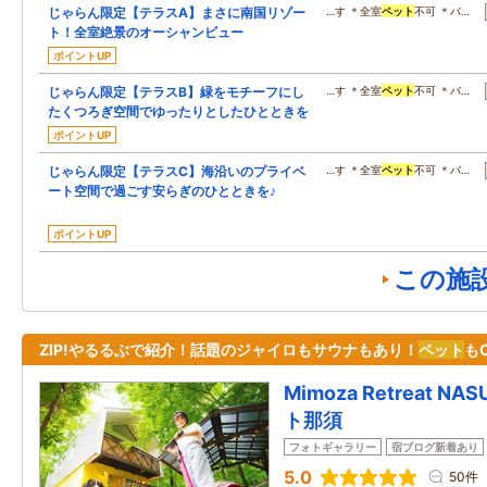
じゃらん限定【テラスA】まさに南国リゾー
…す ＊全室
ペット
不可 ＊バ…
ト！全室絶景のオーシャンビュー
ポイントUP
じゃらん限定【テラスB】緑をモチーフにし
…す ＊全室
ペット
不可 ＊バ…
たくつろぎ空間でゆったりとしたひとときを
ポイントUP
じゃらん限定【テラスC】海沿いのプライベ
…す ＊全室
ペット
不可 ＊バ…
ート空間で過ごす安らぎのひとときを♪
ポイントUP
この施
ZIP!やるるぶで紹介！話題のジャイロもサウナもあり！
ペット
も
Mimoza Retreat 
ト那須
フォトギャラリー
宿ブログ新着あり
5.0
50件