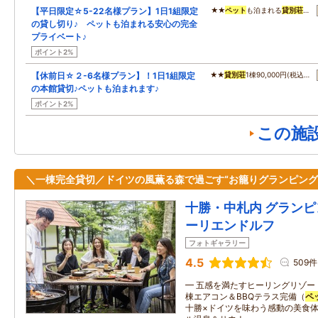
【平日限定☆5-22名様プラン】1日1組限定
★★
ペット
も泊まれる
貸別荘
…
の貸し切り♪ ペットも泊まれる安心の完全
プライベート♪
ポイント2%
【休前日☆２-6名様プラン】！1日1組限定
★★
貸別荘
1棟90,000円(税込…
の本館貸切♪ペットも泊まれます♪
ポイント2%
この施
＼一棟完全貸切／ドイツの風薫る森で過ごす“お籠りグランピング
十勝・中札内 グランピ
ーリエンドルフ
フォトギャラリー
4.5
509件
━ 五感を満たすヒーリングリゾー
棟エアコン＆BBQテラス完備（
ペ
十勝×ドイツを味わう感動の美食体