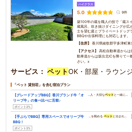
ハイクラス
5.0
9件
築100年の蔵を職人の技で「蔵ス
蔵風呂、吹き抜けダイニングが広
士を望む庭とプライベートドッグ
BBQや出張料理にも対応します。
住所
香川県綾歌郡宇多津町東分1
アクセス
高松自動車道からは坂
動車道からは坂出北ICを降りて一
さい。x
サービス
ペット
OK・部屋・ラウンジ
「ペット 貸別荘」を含む宿泊プラン
【グレードアップBBQ】香川ブランド牛「オ
…人・大切な
ペット
と一緒に…
リーブ牛」の食べ比べに舌鼓♪
ポイント2%
【手ぶらでBBQ】専用スペースでオリーブ牛
…を眺める
ペット
と泊まれ…
BBQ！
ポイント2%