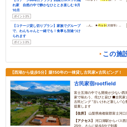
れ家 自然の中で静かなひととき楽しむ 9月
10月
ポイント2%
【コテージ貸し切りプラン】家族でグループ
…ん。 ★
ペット
(犬猫等）…
で、わんちゃんと一緒でも！食事も別途つけ
られます
ポイント2%
この施
【西湖から徒歩5分】築150年の一棟貸し古民家×古民ピング！
古民家宿rootfield
富士五湖の中でも開発が少ない西湖
家で味わう、侘びと寂び ■古民家
古民ピング “古いけれど新しい”
提案します
住所
山梨県南都留郡富士河口
アクセス
河口湖駅からバス西
25分。さらに徒歩5分で到着