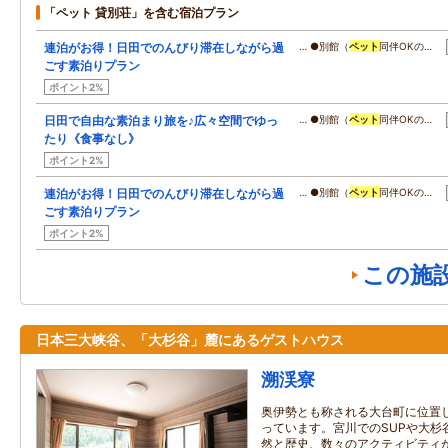
「ペット 貸別荘」を含む宿泊プラン
連泊がお得！日田でのんびり滞在しながら過
… ●別館（
ペット
同伴OKの…
ごす素泊りプラン
ポイント2%
日田で自由な素泊まり旅を♪広々空間でゆっ
… ●別館（
ペット
同伴OKの…
たり《食事なし》
ポイント2%
連泊がお得！日田でのんびり滞在しながら過
… ●別館（
ペット
同伴OKの…
ごす素泊りプラン
ポイント2%
この施
日本三大峡谷、「大杉谷」麓にあるゲストハウス
溯渓寮
奥伊勢とも称される大台町に位置
っています。宮川でのSUPや大杉
然と歴史、数々のアクティビティ