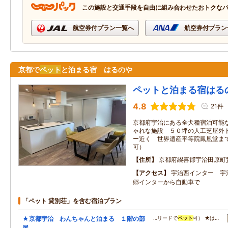
この施設と交通手段を自由に組み合わせたおトクな
航空券付プラン一覧へ
航空券付プラン
京都で
ペット
と泊まる宿 はるのや
ペットと泊まる宿はる
4.8
21件
京都府宇治にある全犬種宿泊可能
ゃれな施設 ５０坪の人工芝屋外
ー近く 世界遺産平等院鳳凰堂ま
可）
住所
京都府綴喜郡宇治田原町
アクセス
宇治西インター 宇
郷インターから自動車で
「ペット 貸別荘」を含む宿泊プラン
★京都宇治 わんちゃんと泊まる １階の部
…リードで
ペット
可） ★は…
屋