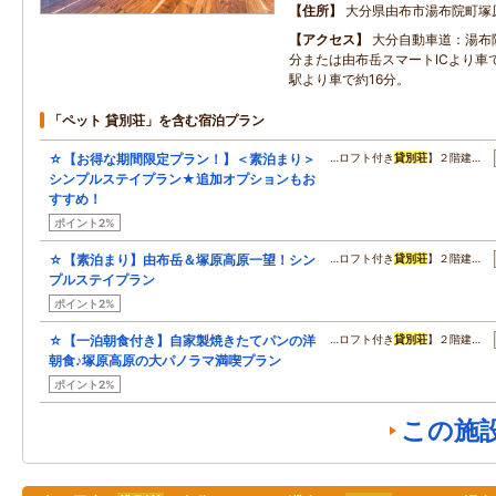
住所
大分県由布市湯布院町塚原
アクセス
大分自動車道：湯布院
分または由布岳スマートICより車で
駅より車で約16分。
「ペット 貸別荘」を含む宿泊プラン
☆【お得な期間限定プラン！】＜素泊まり＞
…ロフト付き
貸別荘
】２階建…
シンプルステイプラン★追加オプションもお
すすめ！
ポイント2%
☆【素泊まり】由布岳＆塚原高原一望！シン
…ロフト付き
貸別荘
】２階建…
プルステイプラン
ポイント2%
☆【一泊朝食付き】自家製焼きたてパンの洋
…ロフト付き
貸別荘
】２階建…
朝食♪塚原高原の大パノラマ満喫プラン
ポイント2%
この施