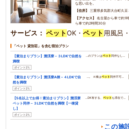
な思い出を。
住所
三重県多気郡大台町久豆
アクセス
名古屋から車で約1
ら車で約2時間30分
サービス
ペット
OK・
ペット
用風呂
「ペット 貸別荘」を含む宿泊プラン
【素泊まりプラン】溯渓寮－３LDKで自然を
…のプランは
ペット
同伴なし…
満喫
ポイント2%
【素泊まりプラン】溯渓寮A棟－４LDKで自
…。 Ａ棟は
ペット
同伴不可…
然を満喫
ポイント2%
【5名以上でお得！素泊まりプラン】溯渓寮
…DK有する、
ペット
も滞在で…
ペット同伴－３LDKで自然を満喫【一棟貸
し】
ポイント2%
この施