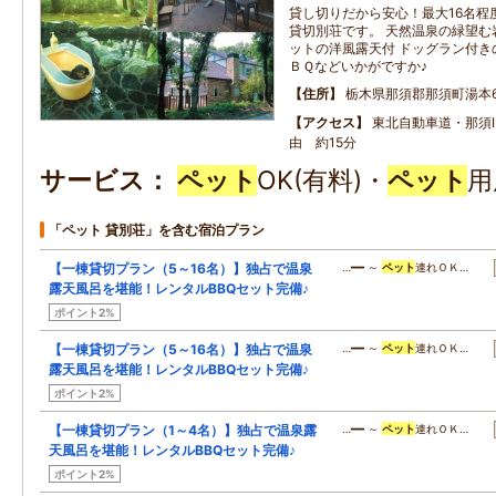
貸し切りだから安心！最大16名程
貸切別荘です。 天然温泉の緑望む
ットの洋風露天付 ドッグラン付き
ＢＱなどいかがですか♪
住所
栃木県那須郡那須町湯本65
アクセス
東北自動車道・那須I
由 約15分
サービス
ペット
OK(有料)・
ペット
用
「ペット 貸別荘」を含む宿泊プラン
【一棟貸切プラン（5～16名）】独占で温泉
…━━ ～
ペット
連れＯＫ…
露天風呂を堪能！レンタルBBQセット完備♪
ポイント2%
【一棟貸切プラン（5～16名）】独占で温泉
…━━ ～
ペット
連れＯＫ…
露天風呂を堪能！レンタルBBQセット完備♪
ポイント2%
【一棟貸切プラン（1～4名）】独占で温泉露
…━━ ～
ペット
連れＯＫ…
天風呂を堪能！レンタルBBQセット完備♪
ポイント2%