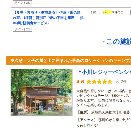
ポイント2%
【夏季・素泊り・事前決済】 伊豆下田の隠
…予約）】
ペット
同伴でご…
れ家。1棟貸し貸別荘で夏の下田を満喫！（B
BQ可/軽朝食サービス)
ポイント2%
この施
奥久慈・大子の川と山に囲まれた最高のロケーションのキャンプ
上小川レジャーペンシ
4.6
7件
大自然の癒しがいっぱいの場内に
ンピングやコテージ、BBQハウス
があります。 自然に包まれながら
タイルを楽しめます。
住所
茨城県久慈郡大子町頃藤
アクセス
那珂ICから車で約5
ら徒歩約20分