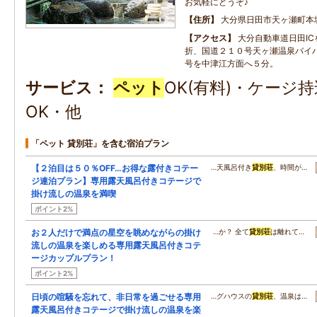
お気軽にどうぞ♪
住所
大分県日田市天ヶ瀬町本城1
アクセス
大分自動車道日田I
折、国道２１０号天ヶ瀬温泉バイ
号を中津江方面へ５分。
サービス
ペット
OK(有料)・ケージ
OK・他
「ペット 貸別荘」を含む宿泊プラン
【２泊目は５０％OFF…お得な露付きコテー
…天風呂付き
貸別荘
、時間が…
ジ連泊プラン】専用露天風呂付きコテージで
掛け流しの温泉を満喫
ポイント2%
お２人だけで満点の星空を眺めながらの掛け
…か？ 全て
貸別荘
は離れて…
流しの温泉を楽しめる専用露天風呂付きコテ
ージカップルプラン！
ポイント2%
日頃の喧騒を忘れて、非日常を過ごせる専用
…グハウスの
貸別荘
、温泉は…
露天風呂付きコテージで掛け流しの温泉を楽