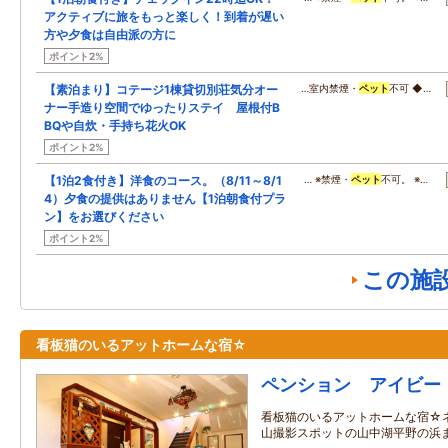
アクティブに旅をもっと楽しく！到着が遅い
方や夕食は自由派の方に
ポイント2%
【素泊まり】コテージ1棟貸切別荘気分オー
…室内禁煙・
ペット
不可 ◆…
ナー手造り空間でゆったりステイ 屋根付B
BQや自炊・手持ち花火OK
ポイント2%
【1泊2食付き】洋食のコース。（8/11～8/1
… ※禁煙・
ペット
不可。 ※…
4）夕食の提供はありません【1泊朝食付プラ
ン】をお選びください
ポイント2%
この施
看板猫のいるアットホームな宿☆
ペンション アイビー
看板猫のいるアットホームな宿☆
山撮影スポットの山中湖平野の浜