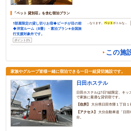
「ペット 貸別荘」を含む宿泊プラン
1部屋限定の貸し切りお宿◆ビーチが目の前
…なります。
ペット
ボトルな…
◆洋室ルーム（8畳）・素泊プラン※全国旅
行支援対象外です。
ポイント2%
この施
家族やグループ皆様一緒に宿泊できる一日一組貸切施設です。
日田ホステル
日田ホステルは1日1組限定、キッ
で家族に最適な貸切宿です。
住所
大分県日田市隈１丁目１
アクセス
大分自動車道「日田I
分。