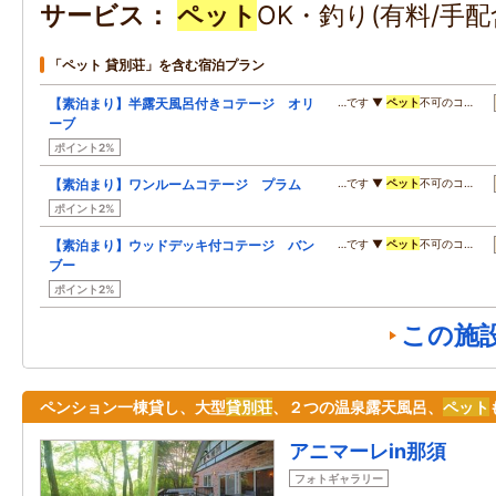
サービス
ペット
OK・釣り(有料/手配
「ペット 貸別荘」を含む宿泊プラン
【素泊まり】半露天風呂付きコテージ オリ
…です ▼
ペット
不可のコ…
ーブ
ポイント2%
【素泊まり】ワンルームコテージ プラム
…です ▼
ペット
不可のコ…
ポイント2%
【素泊まり】ウッドデッキ付コテージ バン
…です ▼
ペット
不可のコ…
ブー
ポイント2%
この施
ペンション一棟貸し、大型
貸別荘
、２つの温泉露天風呂、
ペット
アニマーレin那須
フォトギャラリー