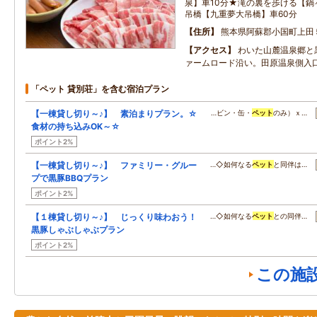
泉】車10分★滝の裏を歩ける【鍋
吊橋【九重夢大吊橋】車60分
住所
熊本県阿蘇郡小国町上田
アクセス
わいた山麓温泉郷と
ァームロード沿い。田原温泉側入
「ペット 貸別荘」を含む宿泊プラン
【一棟貸し切り～♪】 素泊まりプラン。☆
…ビン・缶・
ペット
のみ）ｘ…
食材の持ち込みOK～☆
ポイント2%
【一棟貸し切り～♪】 ファミリー・グルー
…◇如何なる
ペット
と同伴は…
プで黒豚BBQプラン
ポイント2%
【１棟貸し切り～♪】 じっくり味わおう！
…◇如何なる
ペット
との同伴…
黒豚しゃぶしゃぶプラン
ポイント2%
この施