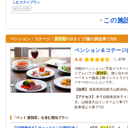
しむステイプラン
ポイント2%
この施
ペンション・コテージ・
貸別荘
の3タイプ/森の国迄車で3分
ペンション＆コテージ
4.6
97件
洋館のペンションに手造りコテー
ミアムハウス(
貸別荘
)。旅に合わ
ーベキュー協会上級インストラク
ーナーのペンションです。
住所
鳥取県西伯郡大山町赤松
アクセス
米子自動車道米子イ
分。山陰道大山インターより車で1
駐車場より車で7分
「ペット 貸別荘」を含む宿泊プラン
【1泊朝食付き】チェックイン22時迄OK！
… ※禁煙・
ペット
不可。 ※…