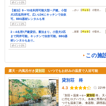
ポイント2%
【連泊】9～10名利用可能大型一戸建。小型
…さい 【
ペット
】 小型犬…
犬2匹迄同伴可。広いLDKにキッチンで自炊
可。BBQ器材レンタルも有
ポイント2%
2～4名用1戸建貸切。素泊まり。小型犬2匹
…浴室 【
ペット
】 小型犬…
まで同伴可能。キッチンで自炊可能。BBQ器
材レンタルもあり。
ポイント2%
この施
露天・内風呂付き
貸別荘
いつでもお好みの温度で入浴可能
貸別荘 柊
4.3
221件
「別荘＋温泉＋α＝
貸別荘
柊」 天
に佇むログハウス。 各棟に専用の
つでも温泉三昧。 食器類、調理器