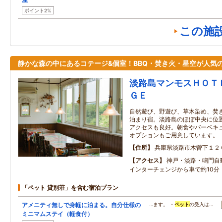
ポイント2%
この施
静かな森の中にあるコテージ&個室！BBQ・焚き火・星空が人気
淡路島マンモスＨＯＴ
ＧＥ
自然遊び、野遊び、草木染め、焚
泊まり宿。淡路島のほぼ中央に位
アクセスも良好。朝食やバーベキ
オプションもご用意しています。
住所
兵庫県淡路市木曽下１２
アクセス
神戸・淡路・鳴門自
インターチェンジから車で約10分
「ペット 貸別荘」を含む宿泊プラン
アメニティ無しで身軽に泊まる。自分仕様の
…ます。 ・
ペット
の受入は…
ミニマムステイ（軽食付）