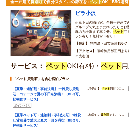
全一戸建て
貸別荘
で自分スタイルの滞在を♪
ペット
OK！BBQ場
ビラ小沢
伊豆下田の隠れ家。全棟一戸建て
グループで気ままにゆったりとお過
群の九十浜まで車２分。
ペット
可
ラン有り！無料WiFi有り！
住所
静岡県下田市須崎156-7
アクセス
須崎御用邸正門より
ｍ先右側
サービス
ペット
OK(有料)・
ペット
用
「ペット 貸別荘」を含む宿泊プラン
【夏季・連泊割・事前決済】 一棟貸し貸別
…予約）】
ペット
同伴でご…
荘・コテージで夏の下田を満喫！（BBQ可、
軽朝食サービス)
ポイント2%
【夏季ペット可・連泊割・事前決済】 1棟貸
…棟貸しの
貸別荘
です。 ワ…
し貸別荘で愛犬と夏の下田を満喫（BBQ可、
軽朝食サービス）