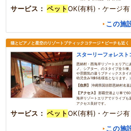
サービス
ペット
OK(有料)・ケージ
この施
猫とピアノと星空のリゾートブティックコテージ＊ビーチも近く
スターリーフォレスト
恩納村・西海岸リゾートエリアに
ノ、シアター、の３タイプ全５棟
や雰囲気の違うブティックスタイ
幼児含み1棟6名様迄となります。
住所
沖縄県国頭郡恩納村名嘉
アクセス
那覇空港より車で6
海岸リゾートエリアでドライブも
アクセス良好です。
サービス
ペット
OK(有料)・ケージ
この施