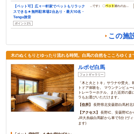
【ペット可】広々一軒家でペットもリラック
…です） 〇
ペット
連れのお…
スできる★無料駐車場2台あり・最大10名・
Tengu旅音
ポイント2%
この施
木のぬくもりとゆったり流れる時間。白馬の自然をこころゆくま
ルポゼ白馬
フォトギャラリー
「木と火とトキ」サウナや焚火、B
トドア体験を。 マウンテンビュー
トレーラーホテル、また近郊の森に
ラもお選びいただけます。
住所
長野県北安曇郡白馬村北
アクセス
長野IC、安曇野IC
JR大糸線白馬駅から車で5分 (ヴ
ます)