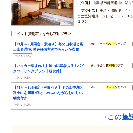
住所
山梨県南都留郡山中湖村
アクセス
東名・御殿場ＩＣ～
富士五湖道路・河口湖ＩＣ～３０
１０分
「ペット 貸別荘」を含む宿泊プラン
【11月～3月限定・素泊り】冬の山中湖と富
…ホットカー
ペット
などの暖…
士山を満喫♪暖房設備充実であったか滞在
ポイント2%
【バイカー集まれ！】屋内駐車場あり！バイ
…多い場合は
貸別荘
のプラン…
クツーリングプラン【朝食付】
ポイント2%
【11月～3月限定・朝食付き】冬の山中湖と
…ホットカー
ペット
などの暖…
富士山を満喫♪猫とふれあいながらおいしい
朝食付き
ポイント2%
この施