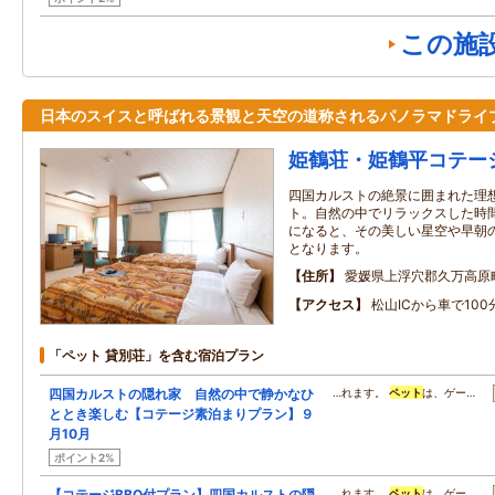
この施
日本のスイスと呼ばれる景観と天空の道称されるパノラマドライ
姫鶴荘・姫鶴平コテー
四国カルストの絶景に囲まれた理
ト。自然の中でリラックスした時
になると、その美しい星空や早朝
となります。
住所
愛媛県上浮穴郡久万高原町
アクセス
松山ICから車で100
「ペット 貸別荘」を含む宿泊プラン
四国カルストの隠れ家 自然の中で静かなひ
…れます。
ペット
は、ゲー…
ととき楽しむ【コテージ素泊まりプラン】９
月10月
ポイント2%
【コテージBBQ付プラン】四国カルストの隠
…れます。
ペット
は、ゲー…