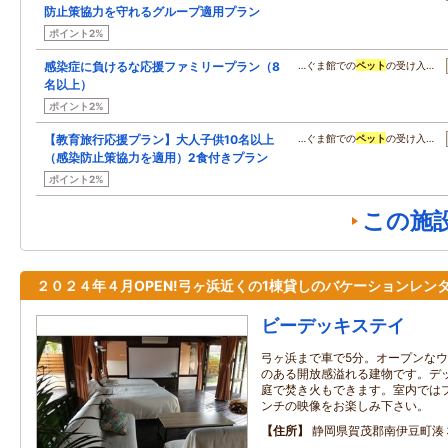
防止策協力を守れるグループ適用プラン
ポイント2%
感染症に負けるな応援ファミリープラン（8
…ぐま館での
ペット
の受け入…
名以上）
ポイント2%
【教育旅行応援プラン】大人子供10名以上
…ぐま館での
ペット
の受け入…
（感染防止策協力を適用）2食付きプラン
ポイント2%
この施
２０２４年４月OPEN!弓ヶ浜近くの1棟貸しのバケーションレン
ビーデッキステイ
弓ヶ浜まで車で5分。オープンな
のある開放感溢れる建物です。デッ
庭で焚き火もできます。室内では
ンチの映像をお楽しみ下さい。
住所
静岡県賀茂郡南伊豆町湊