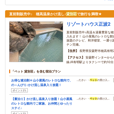
直前割販売中♪ 穂高温泉かけ流し♪
貸別荘
で旅行を満喫★
リゾートハウス正波2
直前割販売中♪高温＆湯量豊富な
入れます！ 山小屋風のレトロな館内にはY
放題のテレビ、和洋寝室、一通り
チン完備。
住所
長野県安曇野市穂高有明21
アクセス
安曇野インターから
線JR有明駅よりタクシーで約10分
「ペット 貸別荘」を含む宿泊プラン
お得な連泊割☆山小屋風のレトロな館内で、
…ださい ・
ペット
の受け入…
の～んびり♪かけ流し温泉入り放題！
ポイント2%
【素泊り】かけ流し温泉入り放題！山小屋風
…ださい ・
ペット
の受け入…
のレトロな館内でご家族、お仲間とゆったり
ステイ♪
ポイント2%