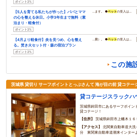
ポイント2%
【5人を育てる私たちが作った】パパとママ
…ます。 ●
ペット
の受入は…
の心を整える休日。小学3年生まで無料（素
泊まり・軽食付）
ポイント2%
【4月より軽食付】炎を見つめ、心を整え
…費）。 ●
ペット
の受入は…
る。焚き火セット付・森の宿泊プラン
ポイント2%
この施
茨城県 貸切り サーフポイントとっぷさんて 海が目の前 貸コテー
貸コテージスラックハ
茨城県鉾田市にあるサーフポイン
貸コテージ！
住所
茨城県鉾田市上幡木１６
アクセス
北関東自動車道大洗
分 東関東自動車道潮来インターよ