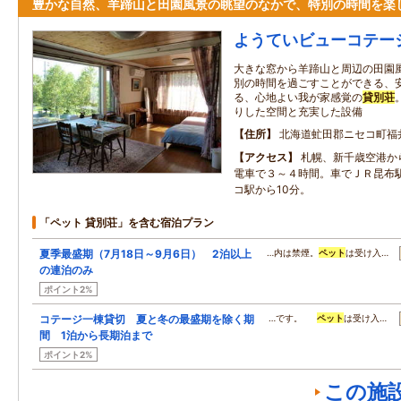
豊かな自然、羊蹄山と田園風景の眺望のなかで、特別の時間を楽
ようていビューコテー
大きな窓から羊蹄山と周辺の田園
別の時間を過ごすことができる、
る、心地よい我が家感覚の
貸別荘
りした空間と充実した設備
住所
北海道虻田郡ニセコ町福
アクセス
札幌、新千歳空港か
電車で３～４時間。車でＪＲ昆布
コ駅から10分。
「ペット 貸別荘」を含む宿泊プラン
夏季最盛期（7月18日～9月6日） 2泊以上
…内は禁煙。
ペット
は受け入…
の連泊のみ
ポイント2%
コテージ一棟貸切 夏と冬の最盛期を除く期
…です。
ペット
は受け入…
間 1泊から長期泊まで
ポイント2%
この施