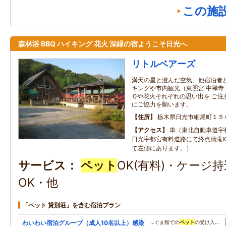
この施
森林浴 BBQ ハイキング 花火 深緑の宿ようこそ日光へ
リトルベアーズ
満天の星と澄んだ空気。他宿泊者
キングや市内観光（東照宮 中禅寺
Ｑや花火それぞれの思い出を ご注
にご協力を願います。
住所
栃木県日光市細尾町１５
アクセス
車（東北自動車道宇
日光宇都宮有料道路にて終点清滝IC
て左側にあります。）
サービス
ペット
OK(有料)・ケージ
OK・他
「ペット 貸別荘」を含む宿泊プラン
わいわい宿泊グループ（成人10名以上）感染
…ぐま館での
ペット
の受け入…