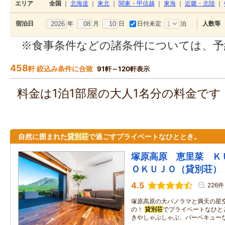
エリア
全国
｜
北海道
｜
東北
｜
関東・甲信越
｜
東海
｜
近畿・北陸
｜
年
月
日
日付未定
泊
宿泊日
人数等
※食事条件などの諸条件については、予
458
軒 絞込み条件に合致
91軒～120軒表示
料金は1泊1部屋の大人1名分の料金で
自然に囲まれた
貸別荘
で過ごすプライベートなひととき。
塚原高原 恵里菜 Ｋ
ＯＫＵＪＯ（貸別荘）
4.5
226件
塚原高原の大パノラマと満天の星
の！
貸別荘
でプライベートなひと
きやしゃぶしゃぶ、バーベキュー