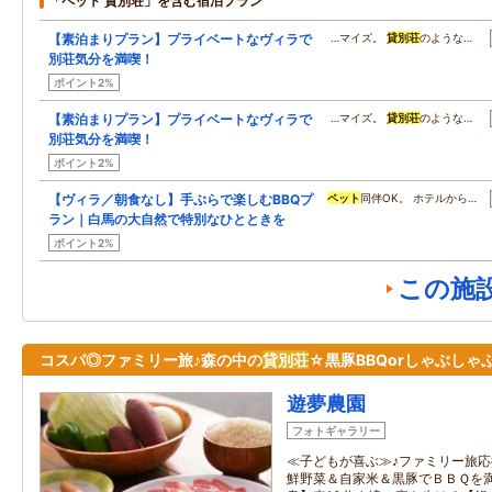
「ペット 貸別荘」を含む宿泊プラン
【素泊まりプラン】プライベートなヴィラで
…マイズ。
貸別荘
のような…
別荘気分を満喫！
ポイント2%
【素泊まりプラン】プライベートなヴィラで
…マイズ。
貸別荘
のような…
別荘気分を満喫！
ポイント2%
【ヴィラ／朝食なし】手ぶらで楽しむBBQプ
ペット
同伴OK。 ホテルから…
ラン｜白馬の大自然で特別なひとときを
ポイント2%
この施
コスパ◎ファミリー旅♪森の中の
貸別荘
☆黒豚BBQorしゃぶしゃぶ
遊夢農園
フォトギャラリー
≪子どもが喜ぶ≫♪ファミリー旅応援
鮮野菜＆自家米＆黒豚でＢＢＱを