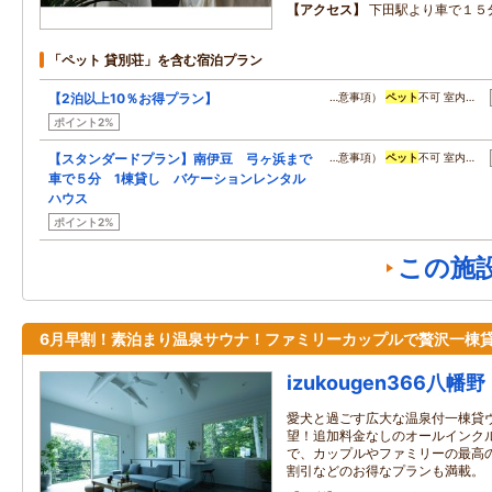
アクセス
下田駅より車で１５
「ペット 貸別荘」を含む宿泊プラン
【2泊以上10％お得プラン】
…意事項）
ペット
不可 室内…
ポイント2%
【スタンダードプラン】南伊豆 弓ヶ浜まで
…意事項）
ペット
不可 室内…
車で５分 1棟貸し バケーションレンタル
ハウス
ポイント2%
この施
6月早割！素泊まり温泉サウナ！ファミリーカップルで贅沢一棟
izukougen366八幡野
愛犬と過ごす広大な温泉付一棟貸
望！追加料金なしのオールインク
で、カップルやファミリーの最高
割引などのお得なプランも満載。