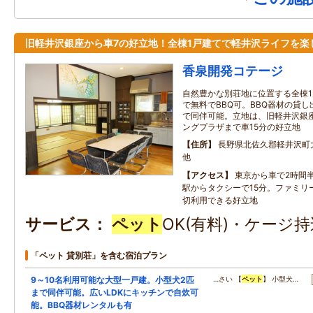
旧軽井沢銀座から車7の好立地！全棟1戸建てで軽井沢ライフを楽
香泉開発コテージ
自然豊かな別荘地に位置する全棟
で無料でBBQ可。BBQ器材の貸
で同伴可能。立地は、旧軽井沢銀
ングプラザまで車15分の好立地
住所
長野県北佐久郡軽井沢町大字
他
アクセス
東京から車で2時間
駅からタクシーで15分。ファミリ
切利用できる好立地
サービス
ペット
OK(有料)・ケージ持
「ペット 貸別荘」を含む宿泊プラン
9～10名利用可能な大型一戸建。小型犬2匹
…さい 【
ペット
】 小型犬…
まで同伴可能。広いLDKにキッチンで自炊可
能。BBQ器材レンタルも有