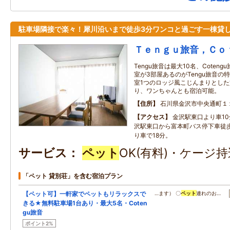
駐車場隣接で楽々！犀川沿いまで徒歩3分ワンコと過ごす一棟貸
Ｔｅｎｇｕ旅音，Ｃｏ
Tengu旅音は最大10名、Coten
室が3部屋あるのがTengu旅音の特
室1つのロッジ風こじんまりとし
り、ワンちゃんとも宿泊可能。
住所
石川県金沢市中央通町１
アクセス
金沢駅東口より車10
沢駅東口から富本町バス停下車徒歩
り車で18分。
サービス
ペット
OK(有料)・ケージ
「ペット 貸別荘」を含む宿泊プラン
【ペット可】一軒家でペットもリラックスで
…ます） 〇
ペット
連れのお…
きる★無料駐車場1台あり・最大5名・Coten
gu旅音
ポイント2%