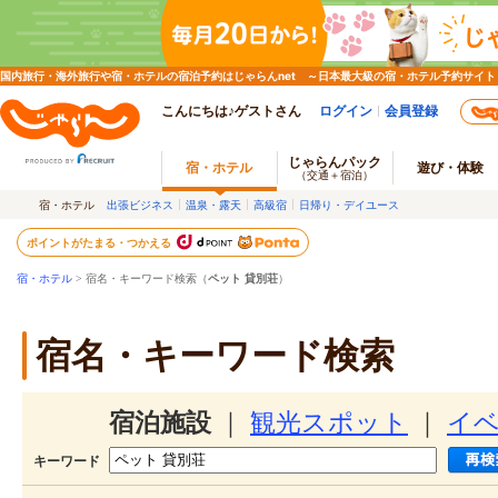
国内旅行・海外旅行や宿・ホテルの宿泊予約はじゃらんnet ～日本最大級の宿・ホテル予約サイト
こんにちは♪ゲストさん
ログイン
会員登録
じゃらんパック
宿・ホテル
遊び・体験
（交通＋宿泊）
宿・ホテル
出張ビジネス
温泉・露天
高級宿
日帰り・デイユース
ポイントがたまる・つかえる
宿・ホテル
> 宿名・キーワード検索（
ペット 貸別荘
）
宿名・キーワード検索
宿泊施設
｜
観光スポット
｜
イ
キーワード