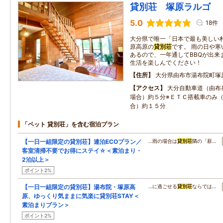
貸別荘 塚原ラルゴ
5.0
18件
大分県で唯一「日本で最も美しい
原高原の
貸別荘
です。 雨の日や寒
あるので、一年通してBBQが出来
生活を楽しんでください！
住所
大分県由布市湯布院町塚
アクセス
大分自動車道（由布
場合）約５分※ＥＴＣ搭載車のみ
合）約１５分
「ペット 貸別荘」を含む宿泊プラン
【一日一組限定の貸別荘】連泊ECOプラン／
…雨の場合は
貸別荘
隣の「薪…
客室清掃不要でお得にステイ☆＜素泊まり・
2泊以上＞
ポイント2%
【一日一組限定の貸別荘】湯布院・塚原高
…に過ごせる
貸別荘
ならでは…
原、ゆっくり気ままに気楽に貸別荘STAY＜
素泊まりプラン＞
ポイント2%