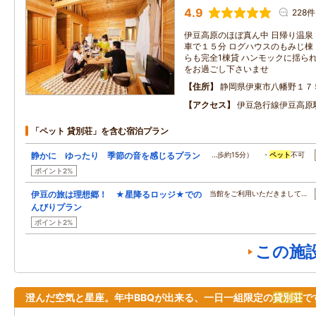
4.9
228件
伊豆高原のほぼ真ん中 日帰り温泉
車で１５分 ログハウスのもみじ棟
らも完全1棟貸 ハンモックに揺ら
をお過ごし下さいませ
住所
静岡県伊東市八幡野１７
アクセス
伊豆急行線伊豆高原
「ペット 貸別荘」を含む宿泊プラン
静かに ゆったり 季節の音を感じるプラン
…歩約15分） ・
ペット
不可
ポイント2%
伊豆の旅は理想郷！ ★星降るロッジ★での
当館をご利用いただきまして…
んびりプラン
ポイント2%
この施
澄んだ空気と星座。年中BBQが出来る、一日一組限定の
貸別荘
で