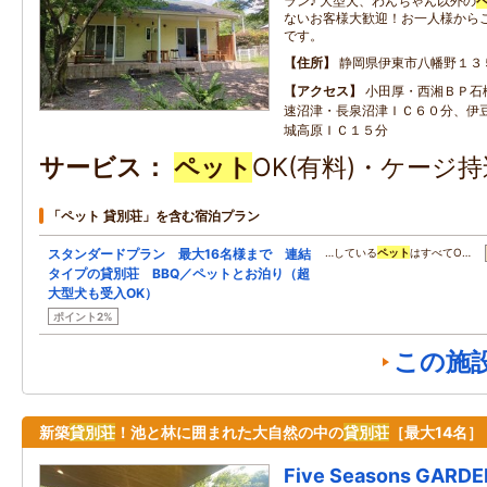
ラン♪ 大型犬、わんちゃん以外の
ないお客様大歓迎！お一人様から
です。
住所
静岡県伊東市八幡野１３
アクセス
小田厚・西湘ＢＰ石
速沼津・長泉沼津ＩＣ６０分、伊
城高原ＩＣ１５分
サービス
ペット
OK(有料)・ケージ持
「ペット 貸別荘」を含む宿泊プラン
スタンダードプラン 最大16名様まで 連結
…している
ペット
はすべてO…
タイプの貸別荘 BBQ／ペットとお泊り（超
大型犬も受入OK）
ポイント2%
この施
新築
貸別荘
！池と林に囲まれた大自然の中の
貸別荘
［最大14名］
Five Seasons GARDE