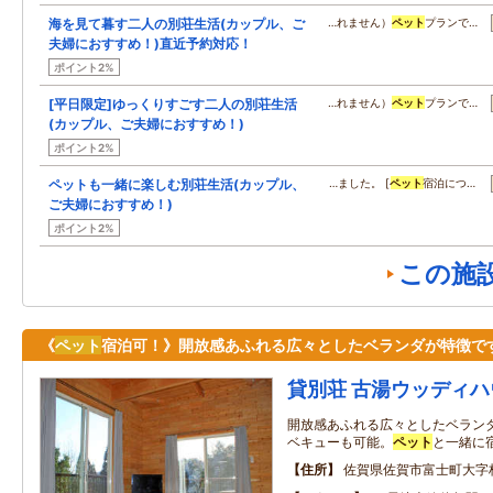
海を見て暮す二人の別荘生活(カップル、ご
…れません）
ペット
プランで…
夫婦におすすめ！)直近予約対応！
ポイント2%
[平日限定]ゆっくりすごす二人の別荘生活
…れません）
ペット
プランで…
(カップル、ご夫婦におすすめ！)
ポイント2%
ペットも一緒に楽しむ別荘生活(カップル、
…ました。 [
ペット
宿泊につ…
ご夫婦におすすめ！)
ポイント2%
この施
《
ペット
宿泊可！》開放感あふれる広々としたベランダが特徴で
貸別荘 古湯ウッディハ
開放感あふれる広々としたベラン
ベキューも可能。
ペット
と一緒に
住所
佐賀県佐賀市富士町大字