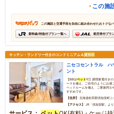
この施
この施設と交通手段を自由に組み合わせたおトクな
新幹線/特急付プラン一覧へ
航空券付プラ
キッチン・ランドリー付きのコンドミニアム＆
貸別荘
ニセコセントラル ハ
ント
【BBQ/
ペット
可】調理家電付きの
ースを備え、ご自宅のようにお過
ベッドルームを備え、ご家族同士
すすめです。
住所
北海道虻田郡倶知安町ニセ
アクセス
JR「倶知安駅」より
サービス
ペット
OK(有料)・ケージ