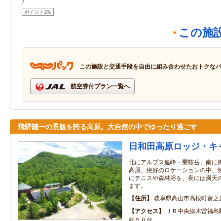
♪
ポイント2%
この施
この施設と交通手段を自由に組み合わせたおトクな
航空券付プラン一覧へ
飛騨随一の景観を誇る高原。大自然の中でゆったり過ごす
日和田高原ロッジ・キ
北にアルプス連峰・乗鞍岳、南に
高原。絶好のロケーションの中、
にテニスや森林浴を。夜には満天
ます。
住所
岐阜県高山市高根町留之
アクセス
ＪＲ中央線木曽福島
約５０分