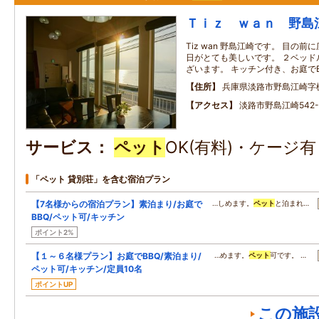
Ｔｉｚ ｗａｎ 野島
Tiz wan 野島江崎です。 目の
日がとても美しいです。 ２ベッド
ざいます。 キッチン付き、お庭で
住所
兵庫県淡路市野島江崎字
アクセス
淡路市野島江崎542-
サービス
ペット
OK(有料)・ケージ
「ペット 貸別荘」を含む宿泊プラン
【7名様からの宿泊プラン】素泊まり/お庭で
…しめます。
ペット
と泊まれ…
BBQ/ペット可/キッチン
ポイント2%
【１～６名様プラン】お庭でBBQ/素泊まり/
…めます。
ペット
可です。 …
ペット可/キッチン/定員10名
ポイントUP
この施