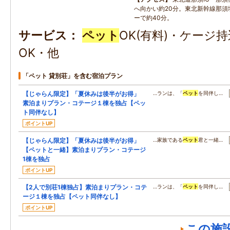
へ向かい約20分。東北新幹線那須
ーで約40分。
サービス
ペット
OK(有料)・ケージ
OK・他
「ペット 貸別荘」を含む宿泊プラン
【じゃらん限定】「夏休みは後半がお得」
…ランは、「
ペット
を同伴し…
素泊まりプラン・コテージ１棟を独占【ペッ
ト同伴なし】
ポイントUP
【じゃらん限定】「夏休みは後半がお得」
…家族である
ペット
君と一緒…
【ペットと一緒】素泊まりプラン・コテージ
1棟を独占
ポイントUP
【2人で別荘1棟独占】素泊まりプラン・コテ
…ランは、「
ペット
を同伴し…
ージ１棟を独占【ペット同伴なし】
ポイントUP
この施