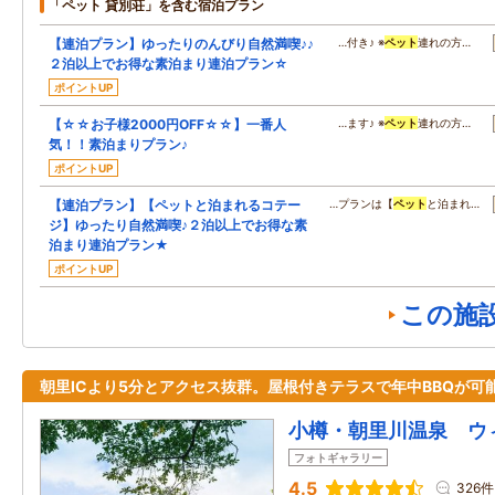
「ペット 貸別荘」を含む宿泊プラン
【連泊プラン】ゆったりのんびり自然満喫♪♪
…付き♪ ※
ペット
連れの方…
２泊以上でお得な素泊まり連泊プラン☆
ポイントUP
【☆☆お子様2000円OFF☆☆】一番人
…ます♪ ※
ペット
連れの方…
気！！素泊まりプラン♪
ポイントUP
【連泊プラン】【ペットと泊まれるコテー
…プランは【
ペット
と泊まれ…
ジ】ゆったり自然満喫♪２泊以上でお得な素
泊まり連泊プラン★
ポイントUP
この施
朝里ICより5分とアクセス抜群。屋根付きテラスで年中BBQが可能
小樽・朝里川温泉 ウ
フォトギャラリー
4.5
326件