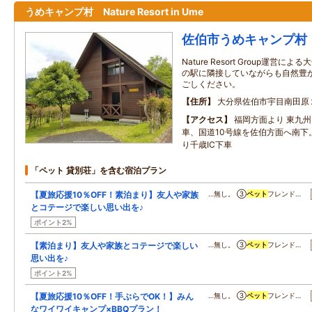
うめキャンプ村 Nature Resort in Ume
佐伯市うめキャンプ村
Nature Resort Group運
の駅に隣接していながらも自然豊
ごしください。
住所
大分県佐伯市宇目南田原
アクセス
福岡方面より 東九州
車、国道10号線を佐伯方面へ南下
り千歳IC下車
「ペット 貸別荘」を含む宿泊プラン
【夏旅応援10％OFF！素泊まり】友人や家族
…無し。 ③
ペット
フレンド…
とコテージで楽しい思い出を♪
ポイント2%
【素泊まり】友人や家族とコテージで楽しい
…無し。 ③
ペット
フレンド…
思い出を♪
ポイント2%
【夏旅応援10％OFF！手ぶらでOK！】みん
…無し。 ③
ペット
フレンド…
なワイワイキャンプ×BBQプラン！