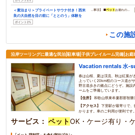
ポイント2%
＜素泊まり＞プライベートサウナ付き！西米
…事項】 ■
ペット
お連れの…
良の大自然を目の前に「ととのう」体験を
ポイント2%
この施
沿岸ツーリングに最適な民泊|駐車場|子供プレイルーム完備|お庭B
Vacation rentals 水-s
春は山桜、夏は渓流、秋は紅葉が
上っていく20km程のコース道が
野古道歩きの拠点にどうぞ。施設
ームをご準備しています。
住所
和歌山県東牟婁郡那智勝
アクセス
下里駅が最寄りで、
かります。車のご利用が便利です
サービス
ペット
OK・ケージ有り・
「ペット 貸別荘」を含む宿泊プラン