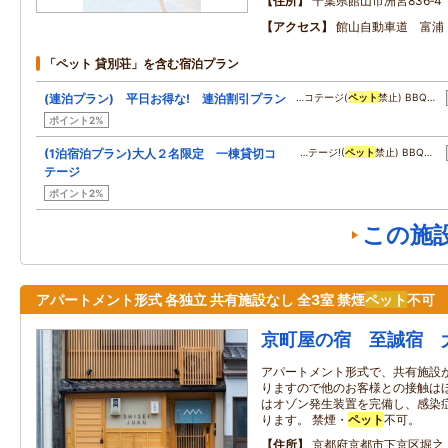
住所
千葉県館山市洲宮836‐4
アクセス
館山自動車道 富浦 
「ペット 貸別荘」を含む宿泊プラン
(連泊プラン) 平日お得な! 連泊割引プラン
…コテージ(
ペット
禁止) BBQ…
ポイント2%
(1泊宿泊プラン)大人２名限定 一棟貸切コ
…テージ!(
ペット
禁止) BBQ…
テージ
ポイント2%
この施
アパートメント形式 各独立 共有施設なし 全3室 禁煙
ペット
不可
京町屋の宿 至誠宿 
アパートメント形式で、共有施設
りますので他のお客様との接触は
はオゾン発生装置を完備し、感染
ります。 禁煙・
ペット
不可。
住所
京都府京都市下京区堀之