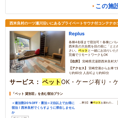
この施
西米良村の一ツ瀬川沿いにあるプライベートサウナ付コンテナホ
Replus
各棟4名様まで宿泊可！各棟にバ
西米良の大自然を目の前に「とと
さい。
ペット
と一緒にお泊りいた
完備でリモートワークもOK
住所
宮崎県児湯郡西米良村大字
アクセス
宮崎空港からお車で約
り約60分 人吉ICより約60分
サービス
ペット
OK・ケージ有り・
「ペット 貸別荘」を含む宿泊プラン
＜連泊割20％OFF・素泊＞2泊以上でお得に
…事項】 ■
ペット
お連れの…
宿泊！西米良村でくらすように滞在しません
か