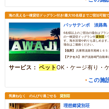
海の見える一棟貸切ドッグラン付き!最大10名様までご宿泊可能
パッサテンポ 淡路島
6名様以上のご宿泊の場合はプラ
の一棟貸切ドッグラン付
貸別荘
！
す。海水浴場や釣りも楽しめます。
場合はご連絡ください。
住所
兵庫県淡路市尾崎１６５
アクセス
神戸淡路鳴門自動車道
サービス
ペット
OK・ケージ有り・
この施
気兼ねなく のんびり過ごせる
貸別荘
理想郷貸別荘