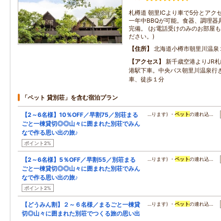
札樽道 朝里ICより車で5分とア
一年中BBQが可能。食器、調理器
完備。 (お電話受けのみのお部屋
ださい。)
住所
北海道小樽市朝里川温泉
アクセス
新千歳空港よりJR
港駅下車。中央バス朝里川温泉行
車、徒歩１分
「ペット 貸別荘」を含む宿泊プラン
【2～6名様】10％OFF／早割75／別荘まる
…ります) ・
ペット
の連れ込…
ごと一棟貸切◎◎山々に囲まれた別荘でみん
なで作る思い出の旅♪
ポイント2%
【2～6名様】5％OFF／早割55／別荘まる
…ります) ・
ペット
の連れ込…
ごと一棟貸切◎◎山々に囲まれた別荘でみん
なで作る思い出の旅♪
ポイント2%
【どうみん割】２～６名様／まるごと一棟貸
…ります) ・
ペット
の連れ込…
切◎山々に囲まれた別荘でつくる旅の思い出