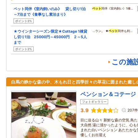
ペット同伴《室内飼いのみ》 貸し切り1泊
ペット
同伴《室内飼い》1棟…
～7泊まで《食事なし素泊まり》
ポイント2%
★ウインターシーズン限定★Cottage 1棟貸
…ラン。 ★
ペット
同伴も利…
し切り1泊 25000円～45000円 ２～5人
まで
ポイント2%
この施
白馬の静かな森の中、木もれ日と四季折々の草花に囲まれた癒し
ペンション＆コテージ
フォトギャラリー
3.9
207件
目に迫る山々 新鮮な森の空気 鳥た
大自然 湯に浸かったように、心も
まれた白いペンション あたたかな
優しくお出迎え