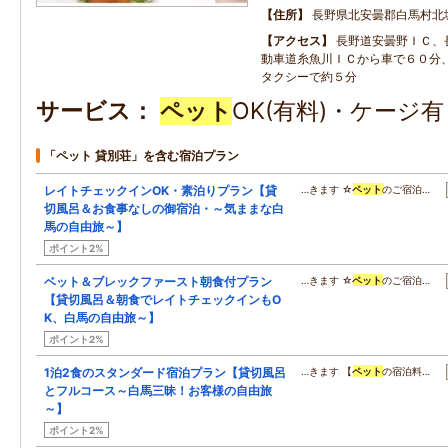
住所
長野県北安曇郡白馬村北
アクセス
長野道安曇野ＩＣ、
動車道糸魚川ＩＣから車で６０分
タクシーで約５分
サービス
ペット
OK(有料)・ケージ
「ペット 貸別荘」を含む宿泊プラン
レイトチェックインOK・素泊りプラン【貸
…きます ☆
ペット
のご宿泊…
切風呂＆お食事なしの御宿泊・～気ままな白
馬の自由旅～】
ポイント2%
ベット＆ブレックファースト朝食付プラン
…きます ☆
ペット
のご宿泊…
【貸切風呂＆朝食でレイトチェックインもO
K、白馬の自由旅～】
ポイント2%
1泊2食のスタンダード宿泊プラン【貸切風呂
…きます 【
ペット
の宿泊料…
とフルコース～白馬三昧！お客様の自由旅
～】
ポイント2%