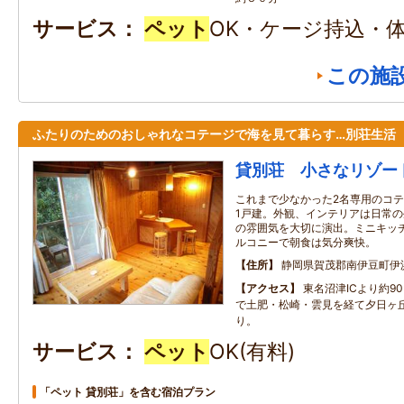
サービス
ペット
OK・ケージ持込・体
この施
ふたりのためのおしゃれなコテージで海を見て暮らす…別荘生活
貸別荘 小さなリゾー
これまで少なかった2名専用のコ
1戸建。外観、インテリアは日常
の雰囲気を大切に演出。ミニキッ
ルコニーで朝食は気分爽快。
住所
静岡県賀茂郡南伊豆町伊
アクセス
東名沼津ICより約90
で土肥・松崎・雲見を経て夕日ヶ
り。
サービス
ペット
OK(有料)
「ペット 貸別荘」を含む宿泊プラン