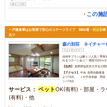
ポイント2%
この施
一戸建食事はお部屋で安心のコテージライフ BBQ場・
ペット
棟
あり
森の別荘 ネイチャー
フォトギャラリー
信州牛プランは断トツ人気！専用
れるコテージあり！ 標高1000ｍ
住所
長野県塩尻市大字北小野
アクセス
中央･長野自動車道 
より15分。 ＪＲ中央本線 岡谷
シー15分
サービス
ペット
OK(有料)・部屋・
(有料)・他