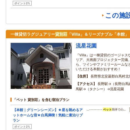
ポイント2%
この施
一棟貸切ラグジュアリー
貸別荘
「Villa」＆リーズナブル「本館」
流星花園
『Villa』は一棟貸切のゴージャス
リア、大画面プロジェクター完備
ら、ツインやファミリールームな
いただける本館がおすすめ！
住所
長野県北安曇郡白馬村北
アクセス
長野駅→（長野白馬
馬駅→（タクシー）→流星花園
「ペット 貸別荘」を含む宿泊プラン
【本館｜グリーンシーズン】★星を眺めるア
…---------
ペット
同伴での…
ットホームな宿★白馬満喫！気軽に素泊りプ
ラン
ポイント2%