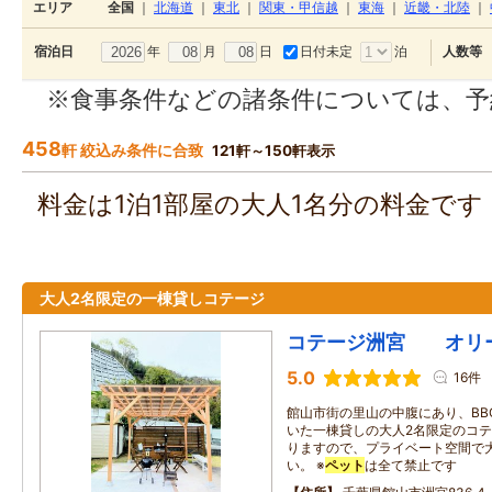
エリア
全国
｜
北海道
｜
東北
｜
関東・甲信越
｜
東海
｜
近畿・北陸
｜
年
月
日
日付未定
泊
宿泊日
人数等
※食事条件などの諸条件については、予
458
軒 絞込み条件に合致
121軒～150軒表示
料金は1泊1部屋の大人1名分の料金で
大人2名限定の一棟貸しコテージ
コテージ洲宮 オリ
5.0
16件
館山市街の里山の中腹にあり、BB
いた一棟貸しの大人2名限定のコテ
りますので、プライベート空間で
い。 ※
ペット
は全て禁止です