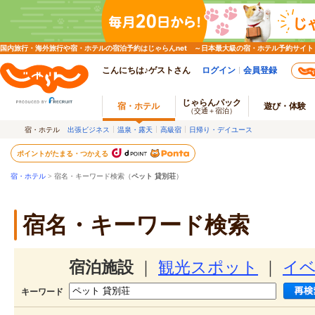
国内旅行・海外旅行や宿・ホテルの宿泊予約はじゃらんnet ～日本最大級の宿・ホテル予約サイト
こんにちは♪ゲストさん
ログイン
会員登録
じゃらんパック
宿・ホテル
遊び・体験
（交通＋宿泊）
宿・ホテル
出張ビジネス
温泉・露天
高級宿
日帰り・デイユース
ポイントがたまる・つかえる
宿・ホテル
> 宿名・キーワード検索（
ペット 貸別荘
）
宿名・キーワード検索
宿泊施設
｜
観光スポット
｜
イ
キーワード