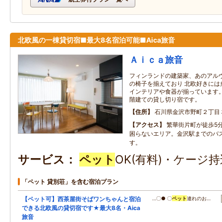
北欧風の一棟貸切宿■最大8名宿泊可能■Aica旅音
Ａｉｃａ旅音
フィンランドの建築家、あのアル
の椅子を揃えており 北欧好きには
インテリアや食器が揃っています。
階建ての貸し切り宿です。
住所
石川県金沢市野町２丁目
アクセス
繁華街片町が徒歩5
困らないエリア。金沢駅までのバ
す。
サービス
ペット
OK(有料)・ケージ
「ペット 貸別荘」を含む宿泊プラン
【ペット可】西茶屋街そばワンちゃんと宿泊
…〇● 〇
ペット
連れのお…
できる北欧風の貸切宿です★最大8名・Aica
旅音