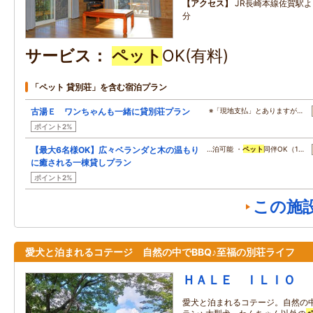
アクセス
JR長崎本線佐賀駅
分
サービス
ペット
OK(有料)
「ペット 貸別荘」を含む宿泊プラン
古湯Ｅ ワンちゃんも一緒に貸別荘プラン
※「現地支払」とありますが…
ポイント2%
【最大6名様OK】広々ベランダと木の温もり
…泊可能 ・
ペット
同伴OK（1…
に癒される一棟貸しプラン
ポイント2%
この施
愛犬と泊まれるコテージ 自然の中でBBQ♪至福の別荘ライフ
ＨＡＬＥ ＩＬＩＯ
愛犬と泊まれるコテージ。自然の中