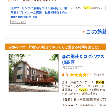
沿岸ツーリングに最適な民泊！便利な広い駐
…します。
ペット
は犬のみ…
車場｜プレイルーム完備｜お庭でBBQ｜Vac
ation rentals 水-sui-
ポイント2%
この施
自然の中の一戸建ての別荘でゆっくりと過ぎる時間を楽しむ。
森の別荘＆ログハウス
須高原
フォトギャラリー
4.3
64件
全棟一戸建てのコテージ（
貸別荘
分で過ごせるコテージ。バス、ト
理器具あり。
ペット
OKや温泉付
べるスポットも近隣に多数♪
住所
栃木県那須郡那須町大字高久
アクセス
東北道那須IC 那