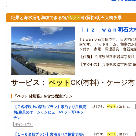
絶景と海水浴を満喫できる宿/
ペット
可/貸切/明石大橋夜景
Ｔｉｚ ｗａｎ明石大
Tiz wan 明石大橋です。 目の
前です。 ベッドルーム、和室のお
ン付き、家電・調理器具・食器完
住所
兵庫県淡路市岩屋字長浜
アクセス
兵庫県淡路市岩屋156
サービス
ペット
OK(有料)・ケージ
「ペット 貸別荘」を含む宿泊プラン
【７名様以上の宿泊プラン】素泊まり/1棟貸
…利です。
ペット
と泊まれ…
切/絶景のオーシャンビュー/ペット可/キッ
チン
ポイント2%
【１～６名様プラン】素泊まり/1棟貸切/絶
…利です。
ペット
と泊まれ…