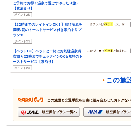
ご予約でお得！温泉で過ごすゆったり旅♪
【素泊まり】
ポイント2%
【22時までのレイトインOK！】那須塩原を
…当プランは
ペット
（犬、猫…
満喫♪朝のトーストサービス付き素泊まりプ
ラン☆
ポイント2%
【ペットOK】ペットと一緒にお気軽温泉満
…ェ^U ★＜
ペット
と泊まれ…
喫旅★22時までチェックインOK＆無料のト
ーストサービス【素泊り】
ポイント2%
この施
この施設と交通手段を自由に組み合わせたおトクな
航空券付プラン一覧へ
航空券付プラン