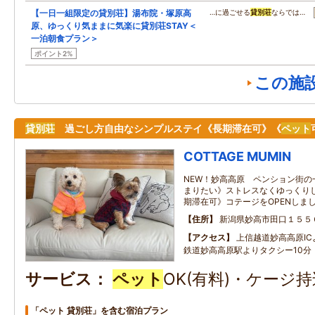
【一日一組限定の貸別荘】湯布院・塚原高
…に過ごせる
貸別荘
ならでは…
原、ゆっくり気ままに気楽に貸別荘STAY＜
一泊朝食プラン＞
ポイント2%
この施
貸別荘
過ごし方自由なシンプルステイ《長期滞在可》《
ペット
COTTAGE MUMIN
NEW！妙高高原 ペンション街の
まりたい》ストレスなくゆっくり
期滞在可》コテージをOPENしま
住所
新潟県妙高市田口１５５
アクセス
上信越道妙高高原IC
鉄道妙高高原駅よりタクシー10分
サービス
ペット
OK(有料)・ケージ
「ペット 貸別荘」を含む宿泊プラン