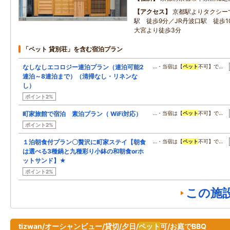
アクセス
京都駅よりタクシー
駅 徒歩9分／JR丹波口駅 徒歩
大宮より徒歩3分
「ペット 貸別荘」を含む宿泊プラン
なしなしエコロジー連泊プラン（連泊可能2
…・当宿は【
ペット
不可】で…
連泊～8連泊まで）（清掃なし・リネンな
し）
ポイント2%
町家旅館で宿泊 素泊プラン（ WiFi対応）
…・当宿は【
ペット
不可】で…
ポイント2%
１泊朝食付プラン〇贅沢に町家ステイ【朝食
…・当宿は【
ペット
不可】で…
は選べる3種鍋と九種彩り小鉢の和朝食orホ
ットサンド】★
ポイント2%
この施
tizwan/オーシャンビュー/貸切/夕日/
ペット
可/お庭でBBQ