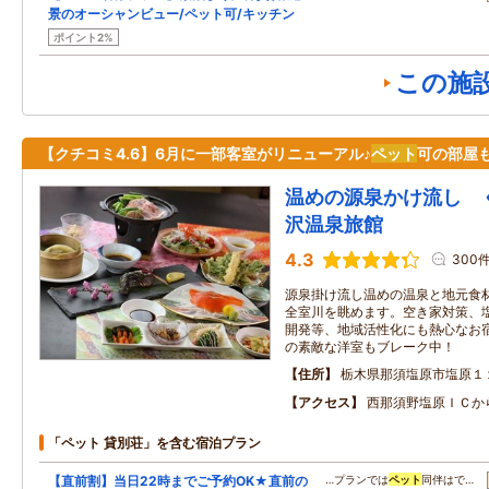
景のオーシャンビュー/ペット可/キッチン
ポイント2%
この施
【クチコミ4.6】6月に一部客室がリニューアル♪
ペット
可の部屋
温めの源泉かけ流し 
沢温泉旅館
4.3
300
源泉掛け流し温めの温泉と地元食
全室川を眺めます。空き家対策、
開発等、地域活性化にも熱心なお
の素敵な洋室もブレーク中！
住所
栃木県那須塩原市塩原１
アクセス
西那須野塩原ＩＣか
「ペット 貸別荘」を含む宿泊プラン
【直前割】当日22時までご予約OK★直前の
…プランでは
ペット
同伴はで…