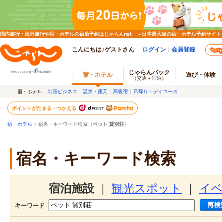
国内旅行・海外旅行や宿・ホテルの宿泊予約はじゃらんnet ～日本最大級の宿・ホテル予約サイト
こんにちは♪ゲストさん
ログイン
会員登録
じゃらんパック
宿・ホテル
遊び・体験
（交通＋宿泊）
宿・ホテル
出張ビジネス
温泉・露天
高級宿
日帰り・デイユース
ポイントがたまる・つかえる
宿・ホテル
> 宿名・キーワード検索（
ペット 貸別荘
）
宿名・キーワード検索
宿泊施設
｜
観光スポット
｜
イ
キーワード