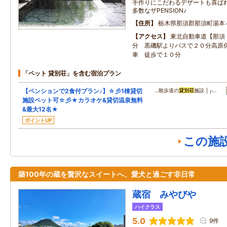
手作りにこだわるデザートも喜ばれ
多数なザPENSION♪
住所
栃木県那須郡那須町湯本
アクセス
東北自動車道【那須
分 黒磯駅よりバスで２０分高原
車 徒歩で１０分
「ペット 貸別荘」を含む宿泊プラン
【ペンションで2食付プラン♪】☆彡1棟貸切
…散歩道の
貸別荘
施設 │┌…
施設ペット可☆彡★カラオケ&貸切温泉無料
&最大12名★
ポイントUP
この施
築100年の蔵を贅沢なスイートへ、愛犬と過ごす非日常
蔵宿 みやびや
ハイクラス
5.0
9件