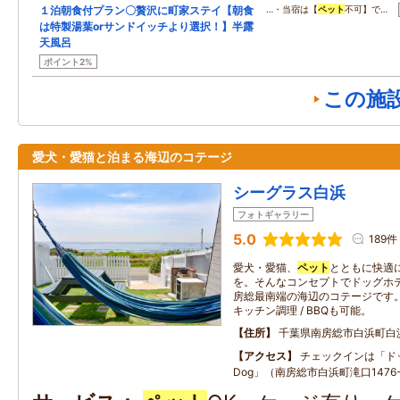
１泊朝食付プラン〇贅沢に町家ステイ【朝食
…・当宿は【
ペット
不可】で…
は特製湯葉orサンドイッチより選択！】半露
天風呂
ポイント2%
この施
愛犬・愛猫と泊まる海辺のコテージ
シーグラス白浜
フォトギャラリー
5.0
189件
愛犬・愛猫、
ペット
とともに快適
を。そんなコンセプトでドッグホ
房総最南端の海辺のコテージです。
キッチン調理 / BBQも可能。
住所
千葉県南房総市白浜町白
アクセス
チェックインは「ドッ
Dog」（南房総市白浜町滝口1476