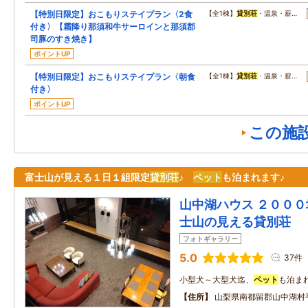
【特別日限定】おこもりステイプラン〈2食
【全1棟】
貸別荘
・温泉・薪…
付き〉【霜降り那須和牛サーロインと那須郡
司豚のすき焼き】
ポイントUP
【特別日限定】おこもりステイプラン〈朝食
【全1棟】
貸別荘
・温泉・薪…
付き〉
ポイントUP
この施
富士山が見える１日１組限定
貸別荘
♪
ペット
も泊まれます♪
山中湖ハウス ２０００
士山の見える貸別荘
フォトギャラリー
5.0
37件
小型犬～大型犬迄、
ペット
も泊まれ
住所
山梨県南都留郡山中湖村