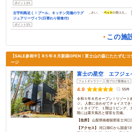
ポイント2%
古宇利島近く！プール、キッチン完備のラグ
…さい。 ・
ペット
の受け入…
ジュアリーヴィラ(日替わり朝食付)
ポイント2%
この施
【SALE参画中】R５年８月新築OPEN！富士山の森にたたずむコ
ージ
富士の星空 エフジェ
フォトギャラリー
宿ブログ新着あり
4.9
55件
令和５年８月オープン！リゾート
ジ。 人数に合わせてチョイスでき
ットタイプで、１階はリビング、
階には露天風呂と寝室を完備。
住所
山梨県南都留郡富士河口
アクセス
河口湖ICから国道1