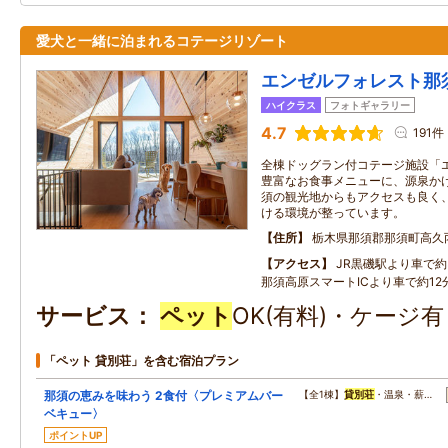
愛犬と一緒に泊まれるコテージリゾート
エンゼルフォレスト那
ハイクラス
フォトギャラリー
4.7
191件
全棟ドッグラン付コテージ施設「
豊富なお食事メニューに、源泉かけ
須の観光地からもアクセスも良く
ける環境が整っています。
住所
栃木県那須郡那須町高久
アクセス
JR黒磯駅より車で約3
那須高原スマートICより車で約12分
サービス
ペット
OK(有料)・ケージ
「ペット 貸別荘」を含む宿泊プラン
那須の恵みを味わう 2食付〈プレミアムバー
【全1棟】
貸別荘
・温泉・薪…
ベキュー〉
ポイントUP