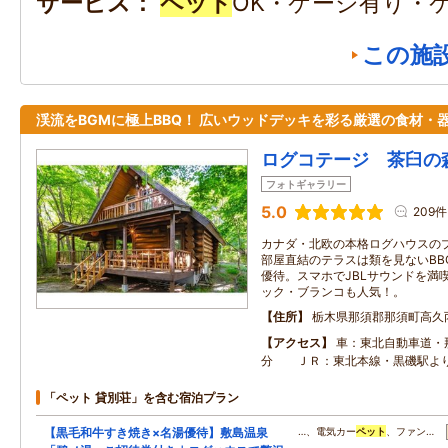
サービス
ペット
OK・ケージ有り・
この施
渓流をBGMに極上BBQ！ 広いウッドデッキを彩る厳選の食材・
ログコテージ 茶臼の
フォトギャラリー
5.0
209件
カナダ・北欧の本格ログハウスの
部屋直結のテラスは類を見ないBB
優待。スマホでJBLサウンドを満
ック・ブランコも人気！。
住所
栃木県那須郡那須町高久
アクセス
車：東北自動車道・
分 ＪＲ：東北本線・黒磯駅よ
「ペット 貸別荘」を含む宿泊プラン
【黒毛和牛すき焼き×名湯優待】敷島温泉
…、電気カー
ペット
、ファン…