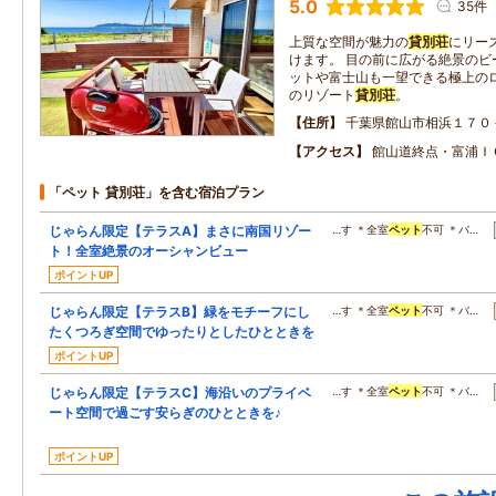
5.0
35件
上質な空間が魅力の
貸別荘
にリー
けます。 目の前に広がる絶景のビ
ットや富士山も一望できる極上のロ
のリゾート
貸別荘
。
住所
千葉県館山市相浜１７０
アクセス
館山道終点・富浦Ｉ
「ペット 貸別荘」を含む宿泊プラン
じゃらん限定【テラスA】まさに南国リゾー
…す ＊全室
ペット
不可 ＊バ…
ト！全室絶景のオーシャンビュー
ポイントUP
じゃらん限定【テラスB】緑をモチーフにし
…す ＊全室
ペット
不可 ＊バ…
たくつろぎ空間でゆったりとしたひとときを
ポイントUP
じゃらん限定【テラスC】海沿いのプライベ
…す ＊全室
ペット
不可 ＊バ…
ート空間で過ごす安らぎのひとときを♪
ポイントUP