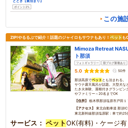
ととき【素泊まり】
ポイント2%
この施
ZIP!やるるぶで紹介！話題のジャイロもサウナもあり！
ペット
も
Mimoza Retreat 
ト那須
フォトギャラリー
宿ブログ新着あり
5.0
50件
那須高原で
ペット
とも泊まれる。
サウナ露天風呂が話題。大型犬な
たき火体験、屋根付きグランピング
やファミリー～20名までOK
住所
栃木県那須塩原市戸田１
アクセス
東北自動車道 那須IC：
東北新幹線那須塩原駅：車で約25
サービス
ペット
OK(有料)・ケージ