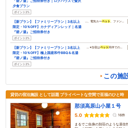
「碧ノ湯」ご招待券付き｜ログハウスで贅沢
夕食プラン
ポイント2%
【新プラン】【ファミリープラン｜3名以上
…、電気カー
ペット
、ファン…
限定・10％OFF】カナディアンレッド｜名湯
『碧ノ湯』ご招待券付き
ポイント2%
【新プラン】【ファミリープラン｜3名以上
… ※当宿は
ペット
同伴での…
限定・10％OFF】極上国産和牛BBQ＆名湯
『碧ノ湯』ご招待券付き
ポイント2%
この施
貸切の宿泊施設 として話題 プライベートな空間で至福のひと時
那須高原山小屋１号
5.0
16件
まるでご自身の別荘のような居住性