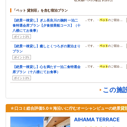
「ペット 貸別荘」を含む宿泊プラン
【絶景一棟貸し】ぎふ長良川の鵜飼 一泊二
…です。 ・
ペット
のご宿泊 …
食特選会席プラン【夕食後乗船コース】（十
八楼にてお食事）
ポイント2%
【絶景一棟貸し】癒しとくつろぎの素泊まり
…です。 ・
ペット
のご宿泊 …
プラン
ポイント2%
【絶景一棟貸し】心を満たす一泊二食特選会
…です。 ・
ペット
のご宿泊 …
席プラン（十八楼にてお食事）
ポイント2%
この施
☆口コミ総合評価5.0☆海沿いに佇むオーシャンビューの絶景
貸
AIHAMA TERRACE