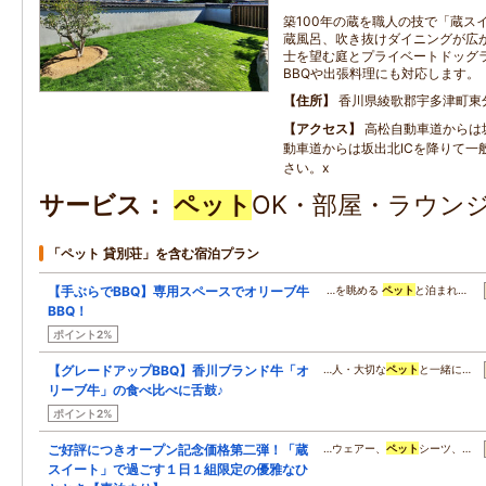
築100年の蔵を職人の技で「蔵ス
蔵風呂、吹き抜けダイニングが広
士を望む庭とプライベートドッグ
BBQや出張料理にも対応します。
住所
香川県綾歌郡宇多津町東分1
アクセス
高松自動車道からは坂
動車道からは坂出北ICを降りて一
さい。x
サービス
ペット
OK・部屋・ラウンジ
「ペット 貸別荘」を含む宿泊プラン
【手ぶらでBBQ】専用スペースでオリーブ牛
…を眺める
ペット
と泊まれ…
BBQ！
ポイント2%
【グレードアップBBQ】香川ブランド牛「オ
…人・大切な
ペット
と一緒に…
リーブ牛」の食べ比べに舌鼓♪
ポイント2%
ご好評につきオープン記念価格第二弾！「蔵
…ウェアー、
ペット
シーツ、…
スイート」で過ごす１日１組限定の優雅なひ