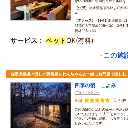
憩いの時間に心満たされる体験を
住所
栃木県那須郡那須町大字
４
アクセス
【1号】那須町高乙33
那須町大字湯本205ｰ430【3号
新林205-463
サービス
ペット
OK(有料)
この施
自家源泉掛け流しの硫黄泉をわんちゃんと一緒にお部屋で楽しむ
四季の宿 こよみ
フォトギャラリー
4.8
43件
自家源泉掛け流しの硫黄泉をお部
みいただけます！ 人工芝やウッド
グランも全棟に完備。 お食事もお
しみいただけます♪