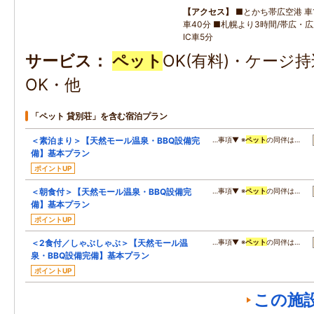
アクセス
■とかち帯広空港 車1
車40分 ■札幌より3時間/帯広・
IC車5分
サービス
ペット
OK(有料)・ケージ
OK・他
「ペット 貸別荘」を含む宿泊プラン
＜素泊まり＞【天然モール温泉・BBQ設備完
…事項▼ ※
ペット
の同伴は…
備】基本プラン
ポイントUP
＜朝食付＞【天然モール温泉・BBQ設備完
…事項▼ ※
ペット
の同伴は…
備】基本プラン
ポイントUP
＜2食付／しゃぶしゃぶ＞【天然モール温
…事項▼ ※
ペット
の同伴は…
泉・BBQ設備完備】基本プラン
ポイントUP
この施