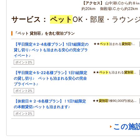
アクセス
山中湖I.Cから約８㎞
約20km 御殿場I.C.から約22km
サービス
ペット
OK・部屋・ラウンジ
「ペット 貸別荘」を含む宿泊プラン
【平日限定☆2-4名様プラン】1日1組限定の
★★
ペット
泊まれる
貸別荘
1…
貸し切り♪ ペットも泊まれる安心の完全プラ
イベート♪
ポイント2%
【平日限定☆5-22名様プラン】1日1組限定
★★
ペット
も泊まれる
貸別荘
…
の貸し切り♪ ペットも泊まれる安心の完全
プライベート♪
ポイント2%
【休前日☆２-6名様プラン】！1日1組限定
★★
貸別荘
1棟90,000円(税込…
の本館貸切♪ペットも泊まれます♪
ポイント2%
この施