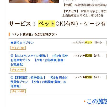
住所
福島県岩瀬郡天栄村羽鳥
アクセス
JR新白河駅より車に
北自動車道白河ICより車で30分。
サービス
ペット
OK(有料)・ケージ
「ペット 貸別荘」を含む宿泊プラン
◆素泊まりプラン
…ゃん以外の
ペット
（猫や小…
ポイントUP
◎【のんびりステイに最適♪】 1泊2食 完全
…ヴィラ ●
貸別荘
【夕食…
お部屋食プラン 【夕食：お部屋食/朝食：
お部屋食】
ポイントUP
◎【期間限定！特別価格♪】 1泊2食 完全お
…ヴィラ ●
貸別荘
【夕食…
部屋食プラン 【夕食：お部屋食/朝食：お
部屋食】
ポイントUP
この施