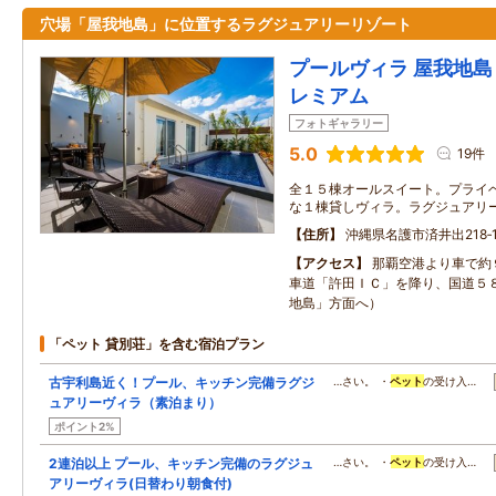
穴場「屋我地島」に位置するラグジュアリーリゾート
プールヴィラ 屋我地島 
レミアム
フォトギャラリー
5.0
19件
全１５棟オールスイート。プライ
な１棟貸しヴィラ。ラグジュアリ
住所
沖縄県名護市済井出218‐
アクセス
那覇空港より車で約
車道「許田ＩＣ」を降り、国道５
地島」方面へ）
「ペット 貸別荘」を含む宿泊プラン
古宇利島近く！プール、キッチン完備ラグジ
…さい。 ・
ペット
の受け入…
ュアリーヴィラ（素泊まり）
ポイント2%
2連泊以上 プール、キッチン完備のラグジュ
…さい。 ・
ペット
の受け入…
アリーヴィラ(日替わり朝食付)