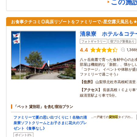
この施
お食事クチコミ◎高原リゾートをファミリーで♪星空露天風呂も
清泉寮 ホテル＆コテ
フォトギャラリー
宿ブログ新着あり
4.4
1,36
八ヶ岳南麓で育った食材中心のお
部屋は機能的な「新館」、懐かし
「コテージ」 イベントや体験が盛
ファミリーで過ごそう♪
住所
山梨県北杜市高根町清里
アクセス
長坂高根ＩＣより車
線清里駅より車で5分。
「ペット 貸別荘」を含む宿泊プラン
ファミリーで夏の思い出づくりに！名物の清
…一戸建ての
貸別荘
タイプの…
泉寮ソフトクリームとお子さまに花火のプレ
ゼント《食事なし》
ポイント2%