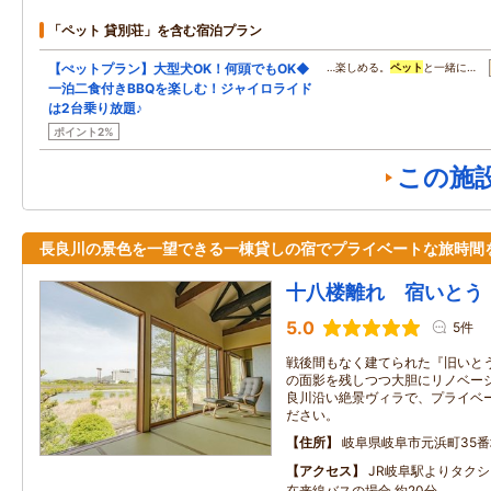
「ペット 貸別荘」を含む宿泊プラン
【ぺットプラン】大型犬OK！何頭でもOK◆
…楽しめる。
ペット
と一緒に…
一泊二食付きBBQを楽しむ！ジャイロライド
は2台乗り放題♪
ポイント2%
この施
長良川の景色を一望できる一棟貸しの宿でプライベートな旅時間
十八楼離れ 宿いとう
5.0
5件
戦後間もなく建てられた『旧いと
の面影を残しつつ大胆にリノベーシ
良川沿い絶景ヴィラで、プライベ
ださい。
住所
岐阜県岐阜市元浜町35番
アクセス
JR岐阜駅よりタクシ
在来線バスの場合 約20分