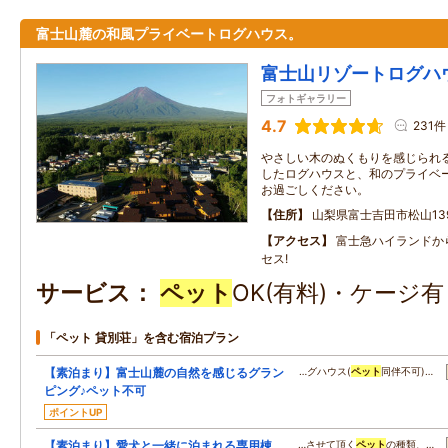
富士山麓の和風プライベートログハウス。
富士山リゾートログハ
フォトギャラリー
4.7
231件
やさしい木のぬくもりを感じられ
したログハウスと、和のプライベ
お過ごしください。
住所
山梨県富士吉田市松山13
アクセス
富士急ハイランドか
セス!
サービス
ペット
OK(有料)・ケージ
「ペット 貸別荘」を含む宿泊プラン
【素泊まり】富士山麓の自然を感じるグラン
…グハウス(
ペット
同伴不可)…
ピング♪ペット不可
ポイントUP
【素泊まり】愛犬と一緒に泊まれる専用棟
…させて頂く
ペット
の種類、…