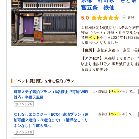
宮五条 鉄仙
5.0
55件
１組様限定1棟貸切り ホテルと旅
寝室（ベット）坪庭・ミラブルシャワ
禁煙
ペット
不可 ※2024年12月
天風呂へとなりました
住所
京都府京都市下京区下長
アクセス
京都駅よりタクシー
駅より徒歩11分／JR丹波口より徒
五条より徒歩5分
「ペット 貸別荘」を含む宿泊プラン
町家ステイ素泊プラン（6名様まで可能 WiFi
…・当宿は【
ペット
不可】で…
対応）半露天風呂
ポイント2%
なしなしエコロジー（ECO）連泊プラン（連
…・当宿は【
ペット
不可】で…
泊可能２連泊～８連泊まで）（清掃なし・リ
ネンなし）半露天風呂
ポイント2%