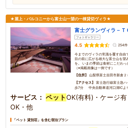
★屋上・バルコニーから富士山一望の一棟貸切ヴィラ★
富士グランヴィラ－Ｔ
フォトギャラリー
4.5
254件
今までのヴィラの常識を覆す自由
目の前に広がる雄大な富士山を望
を。 いまの季節は食材にこだわっ
（※掲載画像は一例です）
住所
山梨県富士吉田市新倉２
アクセス
富士急行線富士急ハ
歩7分 中央自動車道河口湖ICよ
サービス
ペット
OK(有料)・ケージ
OK・他
「ペット 貸別荘」を含む宿泊プラン