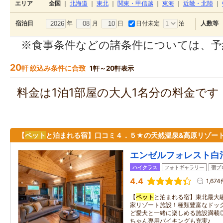
エリア
全国
｜
北海道
｜
東北
｜
関東・甲信越
｜
東海
｜
近畿・北陸
｜
年
月
日
日付未定
泊
宿泊日
人数等
※食事条件などの諸条件については、予
20
軒 絞込み条件に合致
1軒～20軒表示
料金は1泊1部屋の大人1名分の料金で
【
ペット
と泊まれる宿】口コミ４．５★の天然温泉&高原リゾート
エンゼルフォレスト白
ハイクラス
フォトギャラリー
宿ブ
4.4
1,67
【
ペット
と泊まれる宿】東北最大級
家リゾート施設！種類豊富なドッ
ど愛犬と一緒に楽しめる施設満載
ちゃん専用バイキングも充実♪