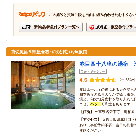
この施設と交通手段を自由に組み合わせたおトクな
新幹線/特急付プラン一覧へ
航空券付プラ
貸切風呂＆部屋食有♪和の別荘style旅館
赤目四十八滝の湯宿 
フォトギャラリー
4.5
653件
赤目四十八滝の麓にある天然温泉
四季折々の風景のなかで癒し旅を
湯と、旬の地元食材を取り入れた
ませ。
ペット
可和室もあります
住所
三重県名張市赤目町柏原
アクセス
近鉄大阪線赤目口下
あり（事前予約不要・当日の到着
連絡ください）