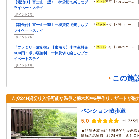
【素泊り】富士山一望！一棟貸切で楽しむプ
＊
ペット
不可 【バルコニー…
ライベートステイ
ポイント2%
【朝食付】富士山一望！一棟貸切で楽しむプ
＊
ペット
不可 【バルコニー…
ライベートステイ
ポイント2%
『ファミリー旅応援』【素泊り】小学生料金
＊
ペット
不可 【バルコニー…
500円・添い寝無料｜一棟貸切で楽しむプラ
イベートステイ
ポイント2%
この施
☆彡24H貸切り入浴可能な温泉と栃木和牛&手作りデザートが魅
ペンション散歩道
5.0
783件
★絶景★本当に！開放的な天然温
箇所の温泉風呂は24H貸しきりＯ