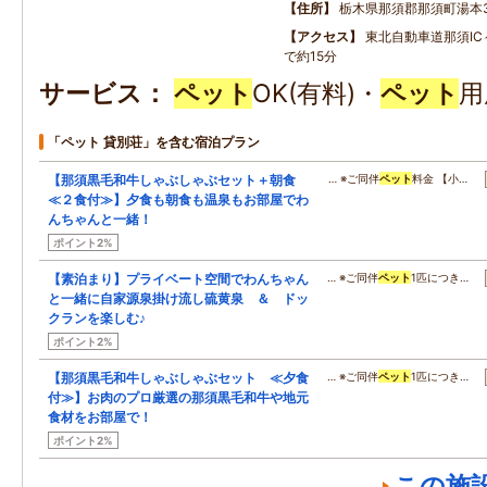
住所
栃木県那須郡那須町湯本37
アクセス
東北自動車道那須IC
で約15分
サービス
ペット
OK(有料)・
ペット
用
「ペット 貸別荘」を含む宿泊プラン
【那須黒毛和牛しゃぶしゃぶセット＋朝食
… ※ご同伴
ペット
料金 【小…
≪２食付≫】夕食も朝食も温泉もお部屋でわ
んちゃんと一緒！
ポイント2%
【素泊まり】プライベート空間でわんちゃん
… ※ご同伴
ペット
1匹につき…
と一緒に自家源泉掛け流し硫黄泉 ＆ ドッ
クランを楽しむ♪
ポイント2%
【那須黒毛和牛しゃぶしゃぶセット ≪夕食
… ※ご同伴
ペット
1匹につき…
付≫】お肉のプロ厳選の那須黒毛和牛や地元
食材をお部屋で！
ポイント2%
この施