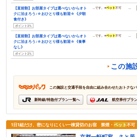
【直前割】お部屋タイプは選べないからオト
…です。※
ペット
不可 …
クに泊まろう♪☆おひとり様も歓迎☆《夕朝
食付き》
ポイント2%
【直前割】お部屋タイプは選べないからオト
…です。※
ペット
不可 …
クに泊まろう♪☆おひとり様も歓迎☆《食事
なし》
ポイント2%
この施
この施設と交通手段を自由に組み合わせたおトクな
新幹線/特急付プラン一覧へ
航空券付プラ
1日1組だけ、密になりにくい一棟貸切のお宿 禁煙・
ペット
不可
京都一軒町家 さと居