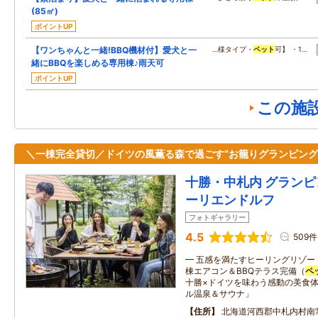
(85㎡)
ポイントUP
【ワンちゃんと一緒!BBQ機材付】愛犬と一
…様タイプ・
ペット
可】 ・1…
緒にBBQを楽しめる専用棟♪雨天可
ポイントUP
この施
＼一棟完全貸切／ドイツの風薫る森で過ごす“お籠りグランピング
十勝・中札内 グランピ
ーリエンドルフ
フォトギャラリー
4.5
509件
━ 五感を満たすヒーリングリゾー
棟エアコン＆BBQテラス完備（
ペ
十勝×ドイツを味わう感動の美食体
ル温泉＆サウナ」
住所
北海道河西郡中札内村南