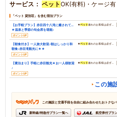
サービス
ペット
OK(有料)・ケージ
「ペット 貸別荘」を含む宿泊プラン
【お手軽プラン】赤目四十八滝に癒されて…
★
ペット
連れのお客様は必ず…
★温泉と季節の旬会席を堪能♪
ポイントUP
【朝食付き】一人旅大歓迎♪朝はしっかり和
★
ペット
連れのお客様は必ず…
朝食♪赤目滝観光に★★
ポイントUP
【素泊まり】手軽に赤目観光★お一人様歓迎
★
ペット
連れのお客様は必ず…
♪
ポイントUP
この施
この施設と交通手段を自由に組み合わせたおトクな
新幹線/特急付プラン一覧へ
航空券付プラ