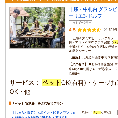
十勝・中札内 グランピ
ーリエンドルフ
フォトギャラリー
4.5
509件
━ 五感を満たすヒーリングリゾー
棟エアコン＆BBQテラス完備（
ペ
十勝×ドイツを味わう感動の美食体
ル温泉＆サウナ」
住所
北海道河西郡中札内村南
アクセス
■とかち帯広空港 車1
車40分 ■札幌より3時間/帯広・
IC車5分
サービス
ペット
OK(有料)・ケージ
OK・他
「ペット 貸別荘」を含む宿泊プラン
【じゃらん限定】＜ポイント10％＞ワンちゃ
…アル☆ 「
ペット
同伴限定…
ん宿泊セット&おやつ特典付★素泊まり