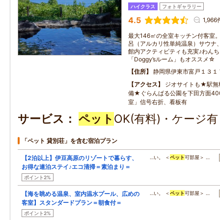
ハイクラス
フォトギャラリー
4.5
1,966
最大146㎡の全室キッチン付客室
呂（アルカリ性単純温泉）サウナ
館内アクティビティも充実♪わん
「Doggy’sルーム」もオススメ☆
住所
静岡県伊東市富戸１３１
アクセス
ジオサイトも★駅無料
備★ぐらんぱる公園を下田方面40
室」信号右折、看板有
サービス
ペット
OK(有料)・ケージ
「ペット 貸別荘」を含む宿泊プラン
【2泊以上】伊豆高原のリゾートで暮らす、
…い。 ＜
ペット
可部屋＞ …
お得な連泊ステイ♪エコ清掃＝素泊まり＝
ポイント2%
【海を眺める温泉、室内温水プール、広めの
…い。 ＜
ペット
可部屋＞ …
客室】スタンダードプラン＝朝食付＝
ポイント2%