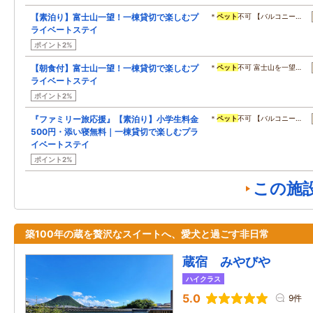
【素泊り】富士山一望！一棟貸切で楽しむプ
＊
ペット
不可 【バルコニー…
ライベートステイ
ポイント2%
【朝食付】富士山一望！一棟貸切で楽しむプ
＊
ペット
不可 富士山を一望…
ライベートステイ
ポイント2%
『ファミリー旅応援』【素泊り】小学生料金
＊
ペット
不可 【バルコニー…
500円・添い寝無料｜一棟貸切で楽しむプラ
イベートステイ
ポイント2%
この施
築100年の蔵を贅沢なスイートへ、愛犬と過ごす非日常
蔵宿 みやびや
ハイクラス
5.0
9件