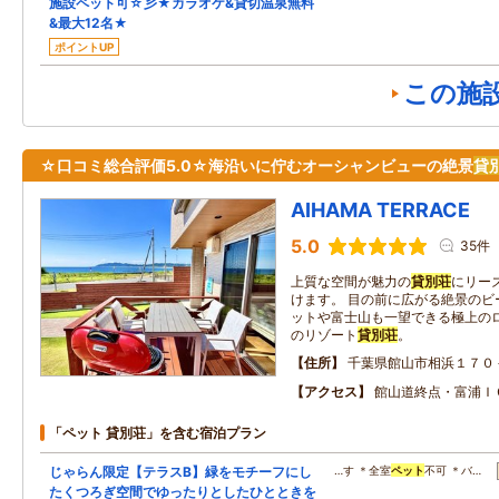
施設ペット可☆彡★カラオケ&貸切温泉無料
&最大12名★
ポイントUP
この施
☆口コミ総合評価5.0☆海沿いに佇むオーシャンビューの絶景
貸
AIHAMA TERRACE
5.0
35件
上質な空間が魅力の
貸別荘
にリー
けます。 目の前に広がる絶景のビ
ットや富士山も一望できる極上のロ
のリゾート
貸別荘
。
住所
千葉県館山市相浜１７０
アクセス
館山道終点・富浦Ｉ
「ペット 貸別荘」を含む宿泊プラン
じゃらん限定【テラスB】緑をモチーフにし
…す ＊全室
ペット
不可 ＊バ…
たくつろぎ空間でゆったりとしたひとときを