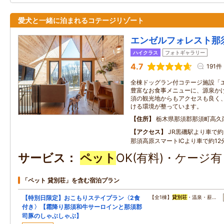
愛犬と一緒に泊まれるコテージリゾート
エンゼルフォレスト那
ハイクラス
フォトギャラリー
4.7
191件
全棟ドッグラン付コテージ施設「
豊富なお食事メニューに、源泉かけ
須の観光地からもアクセスも良く
ける環境が整っています。
住所
栃木県那須郡那須町高久
アクセス
JR黒磯駅より車で約3
那須高原スマートICより車で約12分
サービス
ペット
OK(有料)・ケージ
「ペット 貸別荘」を含む宿泊プラン
【特別日限定】おこもりステイプラン〈2食
【全1棟】
貸別荘
・温泉・薪…
付き〉【霜降り那須和牛サーロインと那須郡
司豚のしゃぶしゃぶ】