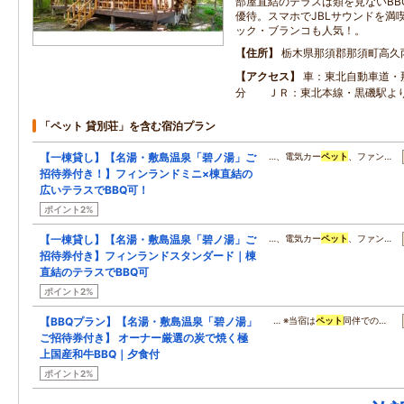
部屋直結のテラスは類を見ないBB
優待。スマホでJBLサウンドを満
ック・ブランコも人気！。
住所
栃木県那須郡那須町高久
アクセス
車：東北自動車道・
分 ＪＲ：東北本線・黒磯駅よ
「ペット 貸別荘」を含む宿泊プラン
【一棟貸し】【名湯・敷島温泉「碧ノ湯」ご
…、電気カー
ペット
、ファン…
招待券付き！】フィンランドミニ×棟直結の
広いテラスでBBQ可！
ポイント2%
【一棟貸し】【名湯・敷島温泉「碧ノ湯」ご
…、電気カー
ペット
、ファン…
招待券付き】フィンランドスタンダード｜棟
直結のテラスでBBQ可
ポイント2%
【BBQプラン】【名湯・敷島温泉「碧ノ湯」
… ※当宿は
ペット
同伴での…
ご招待券付き】 オーナー厳選の炭で焼く極
上国産和牛BBQ｜夕食付
ポイント2%