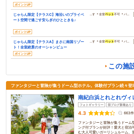
ポイントUP
じゃらん限定【テラスC】海沿いのプライベ
…す ＊全室
ペット
不可 ＊バ…
ート空間で過ごす安らぎのひとときを♪
ポイントUP
じゃらん限定【テラスA】まさに南国リゾー
…す ＊全室
ペット
不可 ＊バ…
ト！全室絶景のオーシャンビュー
ポイントUP
この施
ファンタジーと冒険が集うドーム型ホテル。体験付プラン続々登
南紀白浜とれとれヴィ
フォトギャラリー
宿ブログ新着あり
4.3
663件
ファンタジーと冒険が集うドーム
ング付プランが好評！愛犬と宿泊
む大人可愛いガーリシュルーム、