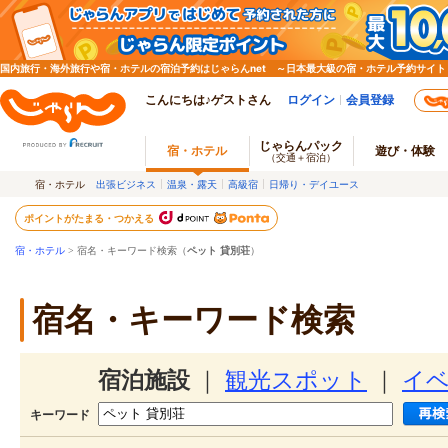
国内旅行・海外旅行や宿・ホテルの宿泊予約はじゃらんnet ～日本最大級の宿・ホテル予約サイト
こんにちは♪ゲストさん
ログイン
会員登録
じゃらんパック
宿・ホテル
遊び・体験
（交通＋宿泊）
宿・ホテル
出張ビジネス
温泉・露天
高級宿
日帰り・デイユース
ポイントがたまる・つかえる
宿・ホテル
> 宿名・キーワード検索（
ペット 貸別荘
）
宿名・キーワード検索
宿泊施設
｜
観光スポット
｜
イ
キーワード