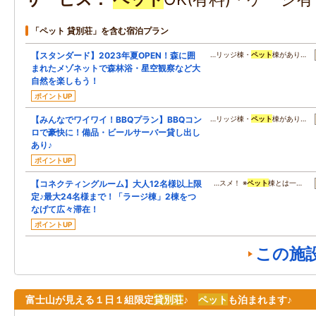
「ペット 貸別荘」を含む宿泊プラン
【スタンダード】2023年夏OPEN！森に囲
…リッジ棟・
ペット
棟があり…
まれたメゾネットで森林浴・星空観察など大
自然を楽しもう！
ポイントUP
【みんなでワイワイ！BBQプラン】BBQコン
…リッジ棟・
ペット
棟があり…
ロで豪快に！備品・ビールサーバー貸し出し
あり♪
ポイントUP
【コネクティングルーム】大人12名様以上限
…スメ！ ※
ペット
棟とは一…
定♪最大24名様まで！「ラージ棟」2棟をつ
なげて広々滞在！
ポイントUP
この施
富士山が見える１日１組限定
貸別荘
♪
ペット
も泊まれます♪