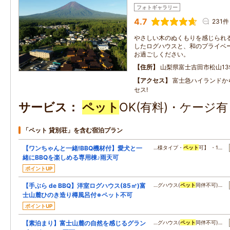
フォトギャラリー
4.7
231件
やさしい木のぬくもりを感じられ
したログハウスと、和のプライベ
お過ごしください。
住所
山梨県富士吉田市松山13
アクセス
富士急ハイランドか
セス!
サービス
ペット
OK(有料)・ケージ
「ペット 貸別荘」を含む宿泊プラン
【ワンちゃんと一緒!BBQ機材付】愛犬と一
…様タイプ・
ペット
可】 ・1…
緒にBBQを楽しめる専用棟♪雨天可
ポイントUP
【手ぶら de BBQ】洋室ログハウス(85㎡)富
…グハウス(
ペット
同伴不可)…
士山麓ひのき造り樽風呂付※ペット不可
ポイントUP
【素泊まり】富士山麓の自然を感じるグラン
…グハウス(
ペット
同伴不可)…