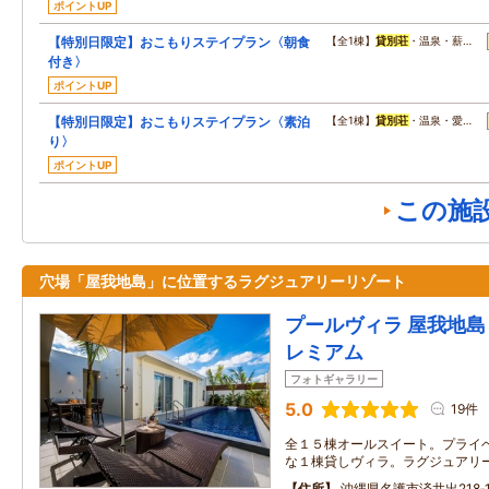
ポイントUP
【特別日限定】おこもりステイプラン〈朝食
【全1棟】
貸別荘
・温泉・薪…
付き〉
ポイントUP
【特別日限定】おこもりステイプラン〈素泊
【全1棟】
貸別荘
・温泉・愛…
り〉
ポイントUP
この施
穴場「屋我地島」に位置するラグジュアリーリゾート
プールヴィラ 屋我地島 
レミアム
フォトギャラリー
5.0
19件
全１５棟オールスイート。プライ
な１棟貸しヴィラ。ラグジュアリ
住所
沖縄県名護市済井出218‐