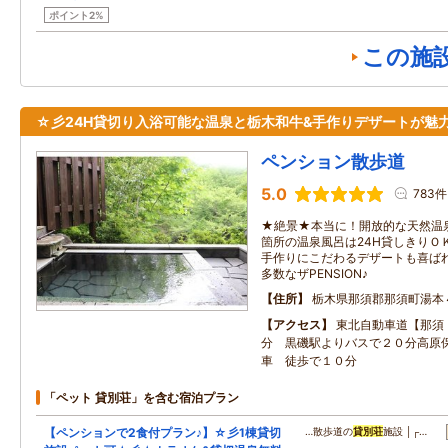
ポイント2%
この施
☆彡24H貸切り入浴可能な温泉と栃木和牛&手作りデザートが魅
ペンション散歩道
5.0
783件
★絶景★本当に！開放的な天然温
箇所の温泉風呂は24H貸しきりＯ
手作りにこだわるデザートも喜ばれ
多数なザPENSION♪
住所
栃木県那須郡那須町湯本
アクセス
東北自動車道【那須
分 黒磯駅よりバスで２０分高原
車 徒歩で１０分
「ペット 貸別荘」を含む宿泊プラン
【ペンションで2食付プラン♪】☆彡1棟貸切
…散歩道の
貸別荘
施設 │┌…