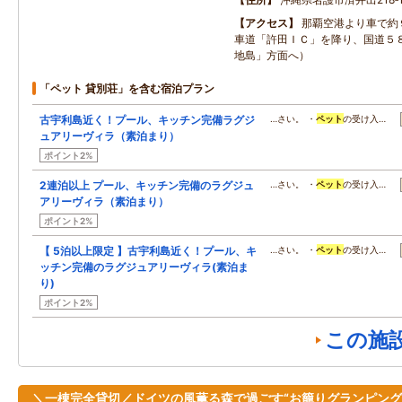
アクセス
那覇空港より車で約
車道「許田ＩＣ」を降り、国道５
地島」方面へ）
「ペット 貸別荘」を含む宿泊プラン
古宇利島近く！プール、キッチン完備ラグジ
…さい。 ・
ペット
の受け入…
ュアリーヴィラ（素泊まり）
ポイント2%
2連泊以上 プール、キッチン完備のラグジュ
…さい。 ・
ペット
の受け入…
アリーヴィラ（素泊まり）
ポイント2%
【 5泊以上限定 】古宇利島近く！プール、キ
…さい。 ・
ペット
の受け入…
ッチン完備のラグジュアリーヴィラ(素泊ま
り)
ポイント2%
この施
＼一棟完全貸切／ドイツの風薫る森で過ごす“お籠りグランピング