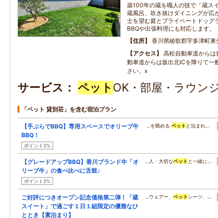
築100年の蔵を職人の技で「蔵ス
蔵風呂、吹き抜けダイニングが広
士を望む庭とプライベートドッグ
BBQや出張料理にも対応します。
住所
香川県綾歌郡宇多津町東分1
アクセス
高松自動車道からは坂
動車道からは坂出北ICを降りて一
さい。x
サービス
ペット
OK・部屋・ラウンジ
「ペット 貸別荘」を含む宿泊プラン
【手ぶらでBBQ】専用スペースでオリーブ牛
…を眺める
ペット
と泊まれ…
BBQ！
ポイント2%
【グレードアップBBQ】香川ブランド牛「オ
…人・大切な
ペット
と一緒に…
リーブ牛」の食べ比べに舌鼓♪
ポイント2%
ご好評につきオープン記念価格第二弾！「蔵
…ウェアー、
ペット
シーツ、…
スイート」で過ごす１日１組限定の優雅なひ
ととき【素泊まり】