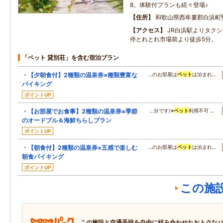
8。体験付プランも続々登場♪
住所
和歌山県西牟婁郡白浜町堅田
アクセス
JR白浜駅よりタク
停とれとれ市場前より徒歩5分。
「ペット 貸別荘」を含む宿泊プラン
・【夕朝食付】2種類の温泉券×種類豊富な
…のお部屋は
ペット
は泊まれ…
バイキング
ポイントUP
・【お部屋でお食事】2種類の温泉券×季節
…分です)※
ペット
利用不可 …
のオードブル＆海鮮ちらしプラン
ポイントUP
・【朝食付】2種類の温泉券×五感で楽しむ
…のお部屋は
ペット
は泊まれ…
朝食バイキング
ポイントUP
この施
この施設と交通手段を自由に組み合わせたおトクな