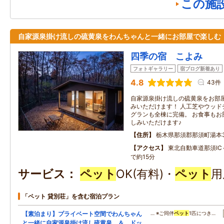
この施
自家源泉掛け流しの硫黄泉をわんちゃんと一緒にお部屋で楽しむ
四季の宿 こよみ
フォトギャラリー
宿ブログ新着あり
4.8
43件
自家源泉掛け流しの硫黄泉をお部
みいただけます！ 人工芝やウッド
グランも全棟に完備。 お食事もお
しみいただけます♪
住所
栃木県那須郡那須町湯本37
アクセス
東北自動車道那須IC
で約15分
サービス
ペット
OK(有料)・
ペット
用
「ペット 貸別荘」を含む宿泊プラン
【素泊まり】プライベート空間でわんちゃん
… ※ご同伴
ペット
1匹につき…
と一緒に自家源泉掛け流し硫黄泉 ＆ ドッ