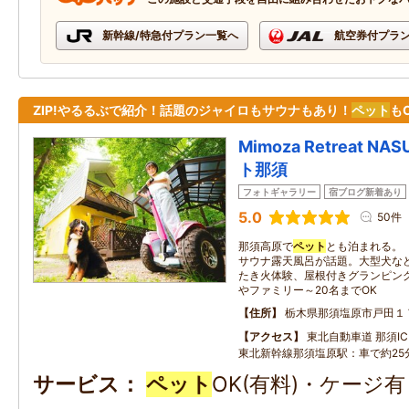
新幹線/特急付プラン一覧へ
航空券付プラ
ZIP!やるるぶで紹介！話題のジャイロもサウナもあり！
ペット
も
Mimoza Retreat 
ト那須
フォトギャラリー
宿ブログ新着あり
5.0
50件
那須高原で
ペット
とも泊まれる。
サウナ露天風呂が話題。大型犬な
たき火体験、屋根付きグランピング
やファミリー～20名までOK
住所
栃木県那須塩原市戸田１
アクセス
東北自動車道 那須IC：
東北新幹線那須塩原駅：車で約25
サービス
ペット
OK(有料)・ケージ