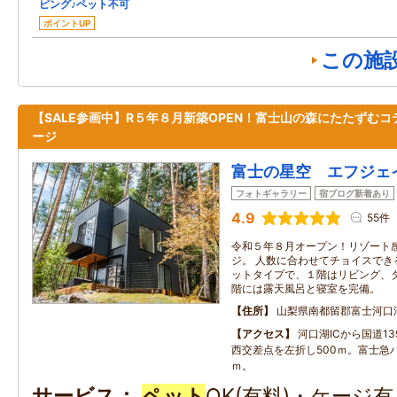
ピング♪ペット不可
ポイントUP
この施
【SALE参画中】R５年８月新築OPEN！富士山の森にたたずむコ
ージ
富士の星空 エフジェ
フォトギャラリー
宿ブログ新着あり
4.9
55件
令和５年８月オープン！リゾート
ジ。 人数に合わせてチョイスでき
ットタイプで、１階はリビング、
階には露天風呂と寝室を完備。
住所
山梨県南都留郡富士河口
アクセス
河口湖ICから国道1
西交差点を左折し500ｍ。富士急バ
ｍ。
サービス
ペット
OK(有料)・ケージ