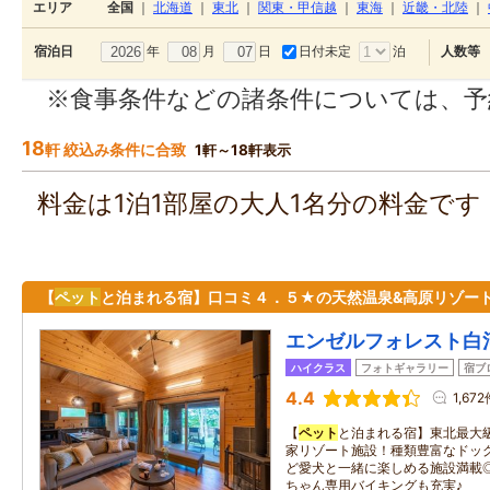
エリア
全国
｜
北海道
｜
東北
｜
関東・甲信越
｜
東海
｜
近畿・北陸
｜
年
月
日
日付未定
泊
宿泊日
人数等
※食事条件などの諸条件については、予
18
軒 絞込み条件に合致
1軒～18軒表示
料金は1泊1部屋の大人1名分の料金で
【
ペット
と泊まれる宿】口コミ４．５★の天然温泉&高原リゾート
エンゼルフォレスト白
ハイクラス
フォトギャラリー
宿ブ
4.4
1,67
【
ペット
と泊まれる宿】東北最大級
家リゾート施設！種類豊富なドッ
ど愛犬と一緒に楽しめる施設満載
ちゃん専用バイキングも充実♪