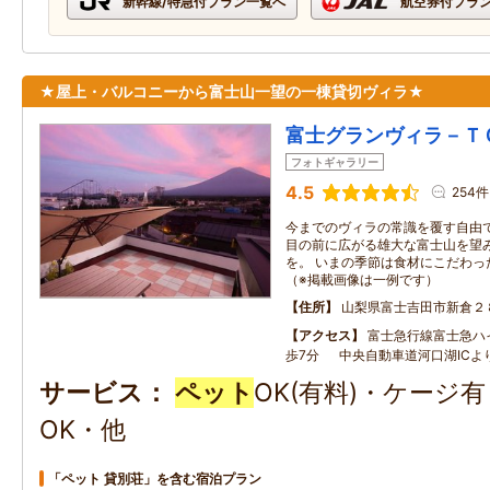
新幹線/特急付プラン一覧へ
航空券付プラ
★屋上・バルコニーから富士山一望の一棟貸切ヴィラ★
富士グランヴィラ－Ｔ
フォトギャラリー
4.5
254件
今までのヴィラの常識を覆す自由
目の前に広がる雄大な富士山を望
を。 いまの季節は食材にこだわっ
（※掲載画像は一例です）
住所
山梨県富士吉田市新倉２
アクセス
富士急行線富士急ハ
歩7分 中央自動車道河口湖ICよ
サービス
ペット
OK(有料)・ケージ
OK・他
「ペット 貸別荘」を含む宿泊プラン