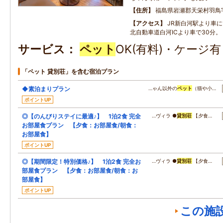
住所
福島県岩瀬郡天栄村羽鳥
アクセス
JR新白河駅より車に
北自動車道白河ICより車で30分。
サービス
ペット
OK(有料)・ケージ
「ペット 貸別荘」を含む宿泊プラン
◆素泊まりプラン
…ゃん以外の
ペット
（猫や小…
ポイントUP
◎【のんびりステイに最適♪】 1泊2食 完全
…ヴィラ ●
貸別荘
【夕食…
お部屋食プラン 【夕食：お部屋食/朝食：
お部屋食】
ポイントUP
◎【期間限定！特別価格♪】 1泊2食 完全お
…ヴィラ ●
貸別荘
【夕食…
部屋食プラン 【夕食：お部屋食/朝食：お
部屋食】
ポイントUP
この施