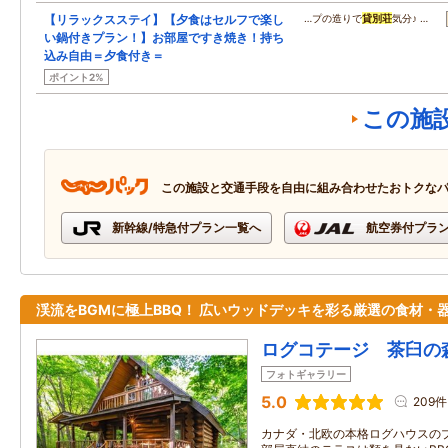
【リラックスステイ】【夕食はセルフで楽し
…プの造りで
貸別荘
気分♪ …
い鍋付きプラン！】お部屋ですき焼き！持ち
込み自由＝夕食付き＝
ポイント2%
この施
この施設と交通手段を自由に組み合わせたおトクな
新幹線/特急付プラン一覧へ
航空券付プラ
渓流をBGMに極上BBQ！ 広いウッドデッキを彩る厳選の食材・
ログコテージ 茶臼の
フォトギャラリー
5.0
209件
カナダ・北欧の本格ログハウスの