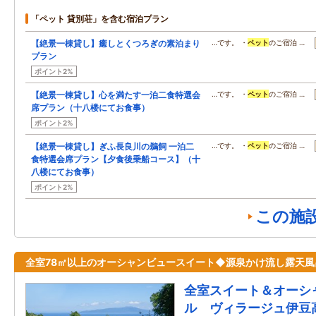
「ペット 貸別荘」を含む宿泊プラン
【絶景一棟貸し】癒しとくつろぎの素泊まり
…です。 ・
ペット
のご宿泊 …
プラン
ポイント2%
【絶景一棟貸し】心を満たす一泊二食特選会
…です。 ・
ペット
のご宿泊 …
席プラン（十八楼にてお食事）
ポイント2%
【絶景一棟貸し】ぎふ長良川の鵜飼 一泊二
…です。 ・
ペット
のご宿泊 …
食特選会席プラン【夕食後乗船コース】（十
八楼にてお食事）
ポイント2%
この施
全室78㎡以上のオーシャンビュースイート◆源泉かけ流し露天風
全室スイート＆オーシ
ル ヴィラージュ伊豆