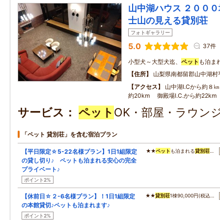
山中湖ハウス ２０００
士山の見える貸別荘
フォトギャラリー
5.0
37件
小型犬～大型犬迄、
ペット
も泊まれ
住所
山梨県南都留郡山中湖村
アクセス
山中湖I.Cから約８㎞
約20km 御殿場I.C.から約22km
サービス
ペット
OK・部屋・ラウンジ
「ペット 貸別荘」を含む宿泊プラン
【平日限定☆5-22名様プラン】1日1組限定
★★
ペット
も泊まれる
貸別荘
…
の貸し切り♪ ペットも泊まれる安心の完全
プライベート♪
ポイント2%
【休前日☆２-6名様プラン】！1日1組限定
★★
貸別荘
1棟90,000円(税込…
の本館貸切♪ペットも泊まれます♪
ポイント2%