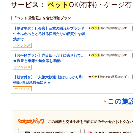
サービス
ペット
OK(有料)・ケージ
「ペット 貸別荘」を含む宿泊プラン
【伊賀牛尽くし会席】三重の隠れたブランド
★
ペット
連れのお客様は必ず…
牛★ふわっととろける口当たりの伊賀牛を網
焼きで
ポイントUP
【お手軽プラン】赤目四十八滝に癒されて…
★
ペット
連れのお客様は必ず…
★温泉と季節の旬会席を堪能♪
ポイントUP
【朝食付き】一人旅大歓迎♪朝はしっかり和
★
ペット
連れのお客様は必ず…
朝食♪赤目滝観光に★★
ポイントUP
この施
この施設と交通手段を自由に組み合わせたおトクな