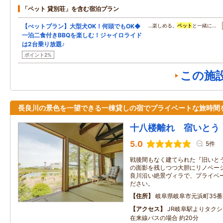
「ペット 貸別荘」を含む宿泊プラン
【ぺットプラン】大型犬OK！何頭でもOK◆
…楽しめる。
ペット
と一緒に…
一泊二食付きBBQを楽しむ！ジャイロライド
は2台乗り放題♪
ポイント2%
この施
長良川の景色を一望できる一棟貸しの宿でプライベートな旅時間
十八楼離れ 宿いとう
5.0
5件
戦後間もなく建てられた『旧いと
の面影を残しつつ大胆にリノベーシ
良川沿い絶景ヴィラで、プライベ
ださい。
住所
岐阜県岐阜市元浜町35番
アクセス
JR岐阜駅よりタクシ
在来線バスの場合 約20分