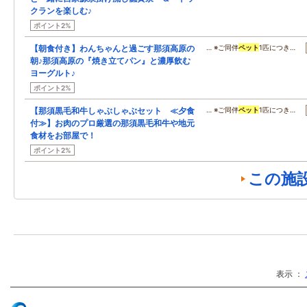
クランを楽しむ♪
ポイント2%
【朝食付き】わんちゃんと過ごす那須高原の
… ※ご同伴
ペット
1匹につき…
朝♪那須高原の『焼き立てパン』と濃厚飲む
ヨーグルト♪
ポイント2%
【那須黒毛和牛しゃぶしゃぶセット ≪夕食
… ※ご同伴
ペット
1匹につき…
付≫】お肉のプロ厳選の那須黒毛和牛や地元
食材をお部屋で！
ポイント2%
この施
表示 ：