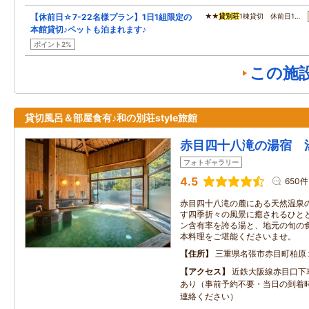
【休前日☆7-22名様プラン】1日1組限定の
★★
貸別荘
1棟貸切 休前日1…
本館貸切♪ペットも泊まれます♪
ポイント2%
この施
貸切風呂＆部屋食有♪和の別荘style旅館
赤目四十八滝の湯宿 
フォトギャラリー
4.5
650件
赤目四十八滝の麓にある天然温泉
す四季折々の風景に癒されるひと
ン含有率を誇る湯と、地元の旬の
本料理をご堪能くださいませ。
住所
三重県名張市赤目町柏原
アクセス
近鉄大阪線赤目口下
あり（事前予約不要・当日の到着
連絡ください）