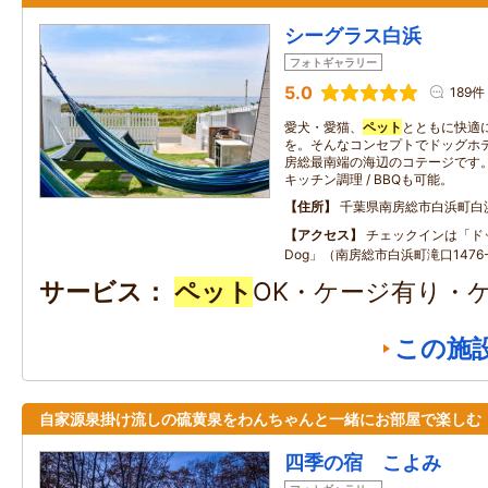
シーグラス白浜
フォトギャラリー
5.0
189件
愛犬・愛猫、
ペット
とともに快適
を。そんなコンセプトでドッグホ
房総最南端の海辺のコテージです。
キッチン調理 / BBQも可能。
住所
千葉県南房総市白浜町白
アクセス
チェックインは「ドッ
Dog」（南房総市白浜町滝口1476
サービス
ペット
OK・ケージ有り・
この施
自家源泉掛け流しの硫黄泉をわんちゃんと一緒にお部屋で楽しむ
四季の宿 こよみ