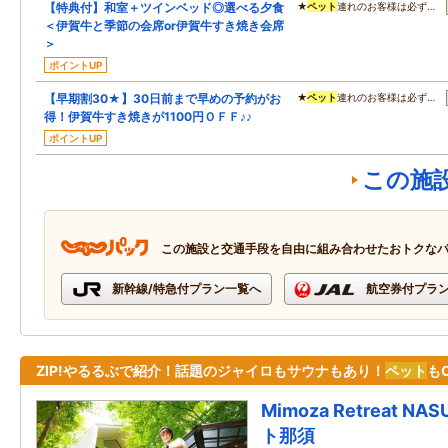
【特典付】和室＋ツインベッド◎選べる夕食
★
ペット
連れのお客様は必ず…
＜伊賀牛と季節の会席or伊賀牛すき焼き会席
＞
ポイントUP
【早期割30★】30日前まで早めの予約がお
★
ペット
連れのお客様は必ず…
得！伊賀牛すき焼きが1100円ＯＦＦ♪♪
ポイントUP
この施
この施設と交通手段を自由に組み合わせたおトクな
新幹線/特急付プラン一覧へ
航空券付プラ
ZIP!やるるぶで紹介！話題のジャイロもサウナもあり！
ペット
も
Mimoza Retreat 
ト那須