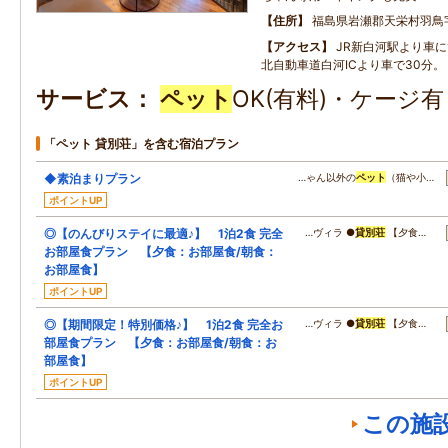
住所
福島県岩瀬郡天栄村羽鳥
アクセス
JR新白河駅より車に
北自動車道白河ICより車で30分。
サービス
ペット
OK(有料)・ケージ
「ペット 貸別荘」を含む宿泊プラン
◆素泊まりプラン
…ゃん以外の
ペット
（猫や小…
ポイントUP
◎【のんびりステイに最適♪】 1泊2食 完全
…ヴィラ ●
貸別荘
【夕食…
お部屋食プラン 【夕食：お部屋食/朝食：
お部屋食】
ポイントUP
◎【期間限定！特別価格♪】 1泊2食 完全お
…ヴィラ ●
貸別荘
【夕食…
部屋食プラン 【夕食：お部屋食/朝食：お
部屋食】
ポイントUP
この施