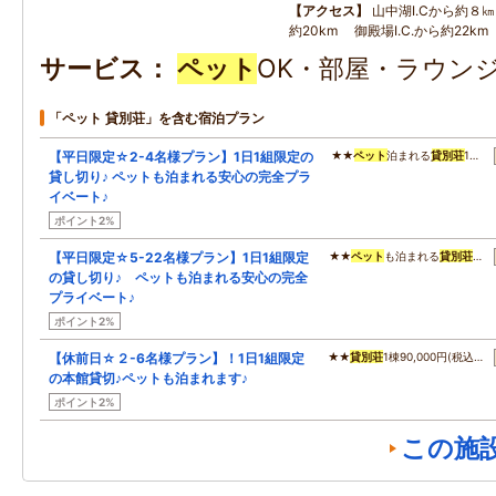
アクセス
山中湖I.Cから約８㎞
約20km 御殿場I.C.から約22km
サービス
ペット
OK・部屋・ラウンジ
「ペット 貸別荘」を含む宿泊プラン
【平日限定☆2-4名様プラン】1日1組限定の
★★
ペット
泊まれる
貸別荘
1…
貸し切り♪ ペットも泊まれる安心の完全プラ
イベート♪
ポイント2%
【平日限定☆5-22名様プラン】1日1組限定
★★
ペット
も泊まれる
貸別荘
…
の貸し切り♪ ペットも泊まれる安心の完全
プライベート♪
ポイント2%
【休前日☆２-6名様プラン】！1日1組限定
★★
貸別荘
1棟90,000円(税込…
の本館貸切♪ペットも泊まれます♪
ポイント2%
この施