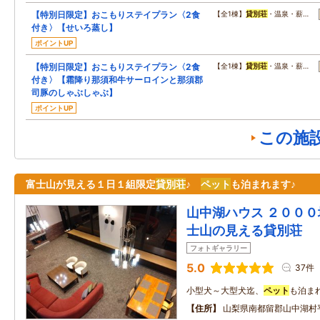
【特別日限定】おこもりステイプラン〈2食
【全1棟】
貸別荘
・温泉・薪…
付き〉【せいろ蒸し】
ポイントUP
【特別日限定】おこもりステイプラン〈2食
【全1棟】
貸別荘
・温泉・薪…
付き〉【霜降り那須和牛サーロインと那須郡
司豚のしゃぶしゃぶ】
ポイントUP
この施
富士山が見える１日１組限定
貸別荘
♪
ペット
も泊まれます♪
山中湖ハウス ２０００
士山の見える貸別荘
フォトギャラリー
5.0
37件
小型犬～大型犬迄、
ペット
も泊まれ
住所
山梨県南都留郡山中湖村