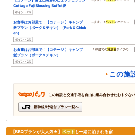
【コテージ】富士山恵みのビュッフェプラン
Cottage Fuji Blessing Buffet夏
ポイント2%
お食事はお部屋で！【コテージ 】キャンプ
…ます。 ※
ペット
のホテル…
飯プラン（ポーク＆チキン）（Pork & Chick
en）
ポイント2%
お食事はお部屋で！【コテージ 】キャンプ
…１棟建ての
貸別荘
タイプの…
飯プラン（ポーク＆チキン）
ポイント2%
この施
この施設と交通手段を自由に組み合わせたおトクな
新幹線/特急付プラン一覧へ
【BBQプランが大人気★】
ペット
も一緒に泊まれる宿