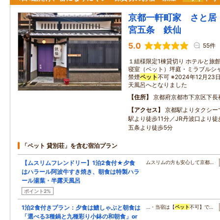
京都一軒町家 さと居
宮五条 鉄仙
5.0
55件
１組様限定1棟貸切り ホテルと旅
寝室（ベット）坪庭・ミラブルシャワ
禁煙
ペット
不可 ※2024年12月
天風呂へとなりました
住所
京都府京都市下京区下長
アクセス
京都駅よりタクシー
駅より徒歩11分／JR丹波口より徒
五条より徒歩5分
「ペット 貸別荘」を含む宿泊プラン
【ムスリムフレンドリー】1泊2食付★夕食
ムスリムの方も安心して京都…
はハラール阿波牛すき焼き、朝食は特製ハラ
ール湯葉・半露天風呂
ポイント2%
1泊2食付きプラン：夕食は鱧しゃぶと朝食は
…・当宿は【
ペット
不可】で…
「選べる3種鍋と九種彩り小鉢の和朝食」or