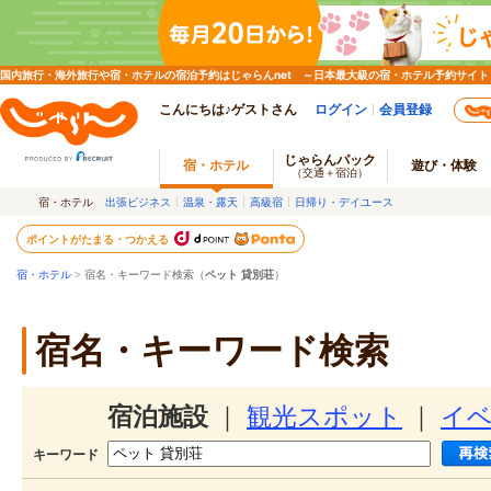
国内旅行・海外旅行や宿・ホテルの宿泊予約はじゃらんnet ～日本最大級の宿・ホテル予約サイト
こんにちは♪ゲストさん
ログイン
会員登録
じゃらんパック
宿・ホテル
遊び・体験
（交通＋宿泊）
宿・ホテル
出張ビジネス
温泉・露天
高級宿
日帰り・デイユース
ポイントがたまる・つかえる
宿・ホテル
> 宿名・キーワード検索（
ペット 貸別荘
）
宿名・キーワード検索
宿泊施設
｜
観光スポット
｜
イ
キーワード