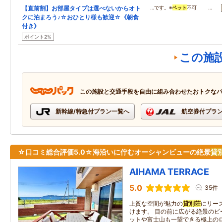
【直前割】お部屋タイプは選べないからオト
…です。※
ペット
不可 …
クに泊まろう♪☆おひとり様も歓迎☆《朝食
付き》
ポイント2%
この施
この施設と交通手段を自由に組み合わせたおトクな
新幹線/特急付プラン一覧へ
航空券付プラ
☆口コミ総合評価5.0☆海沿いに佇むオーシャンビューの絶景
貸
AIHAMA TERRACE
5.0
35件
上質な空間が魅力の
貸別荘
にリー
けます。 目の前に広がる絶景のビ
ットや富士山も一望できる極上のロ