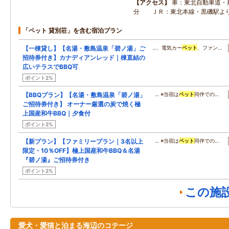
アクセス
車：東北自動車道・
分 ＪＲ：東北本線・黒磯駅よ
「ペット 貸別荘」を含む宿泊プラン
【一棟貸し】【名湯・敷島温泉「碧ノ湯」ご
…、電気カー
ペット
、ファン…
招待券付き】カナディアンレッド｜棟直結の
広いテラスでBBQ可
ポイント2%
【BBQプラン】【名湯・敷島温泉「碧ノ湯」
… ※当宿は
ペット
同伴での…
ご招待券付き】 オーナー厳選の炭で焼く極
上国産和牛BBQ｜夕食付
ポイント2%
【新プラン】【ファミリープラン｜3名以上
… ※当宿は
ペット
同伴での…
限定・10％OFF】極上国産和牛BBQ＆名湯
『碧ノ湯』ご招待券付き
ポイント2%
この施
愛犬・愛猫と泊まる海辺のコテージ