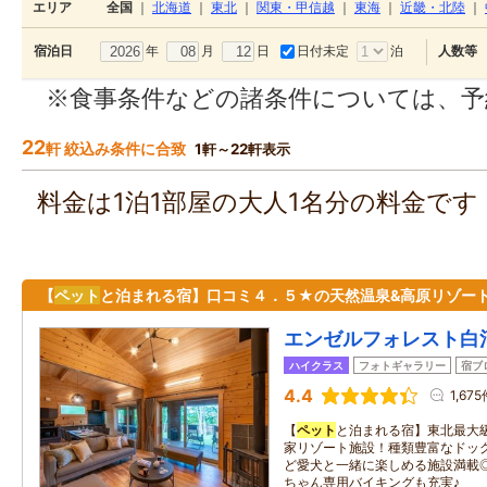
エリア
全国
｜
北海道
｜
東北
｜
関東・甲信越
｜
東海
｜
近畿・北陸
｜
年
月
日
日付未定
泊
宿泊日
人数等
※食事条件などの諸条件については、予
22
軒 絞込み条件に合致
1軒～22軒表示
料金は1泊1部屋の大人1名分の料金で
【
ペット
と泊まれる宿】口コミ４．５★の天然温泉&高原リゾート
エンゼルフォレスト白
ハイクラス
フォトギャラリー
宿ブ
4.4
1,67
【
ペット
と泊まれる宿】東北最大級
家リゾート施設！種類豊富なドッ
ど愛犬と一緒に楽しめる施設満載
ちゃん専用バイキングも充実♪