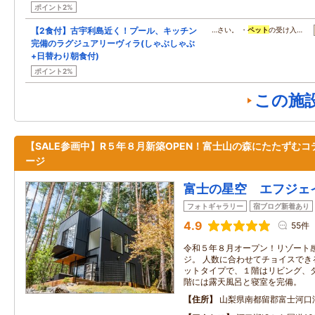
ポイント2%
【2食付】古宇利島近く！プール、キッチン
…さい。 ・
ペット
の受け入…
完備のラグジュアリーヴィラ(しゃぶしゃぶ
+日替わり朝食付)
ポイント2%
この施
【SALE参画中】R５年８月新築OPEN！富士山の森にたたずむコ
ージ
富士の星空 エフジェ
フォトギャラリー
宿ブログ新着あり
4.9
55件
令和５年８月オープン！リゾート
ジ。 人数に合わせてチョイスでき
ットタイプで、１階はリビング、
階には露天風呂と寝室を完備。
住所
山梨県南都留郡富士河口