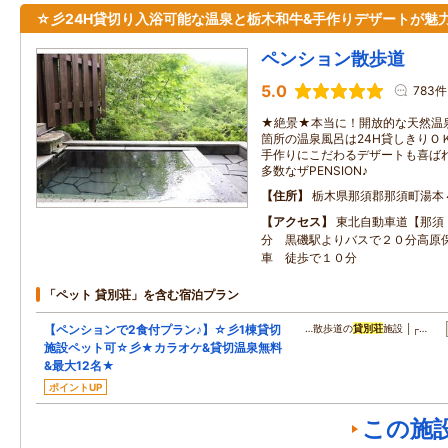
☆彡24H貸切り入浴可能な温泉と栃木和牛&手作りデザートが魅
ペンション散歩道
5.0
783件
★絶景★本当に！開放的な天然温
箇所の温泉風呂は24H貸しきりＯ
手作りにこだわるデザートも喜ばれ
多数なザPENSION♪
住所
栃木県那須郡那須町湯本
アクセス
東北自動車道【那須
分 黒磯駅よりバスで２０分高原
車 徒歩で１０分
「ペット 貸別荘」を含む宿泊プラン
【ペンションで2食付プラン♪】☆彡1棟貸切
…散歩道の
貸別荘
施設 │┌…
施設ペット可☆彡★カラオケ&貸切温泉無料
&最大12名★
ポイントUP
この施