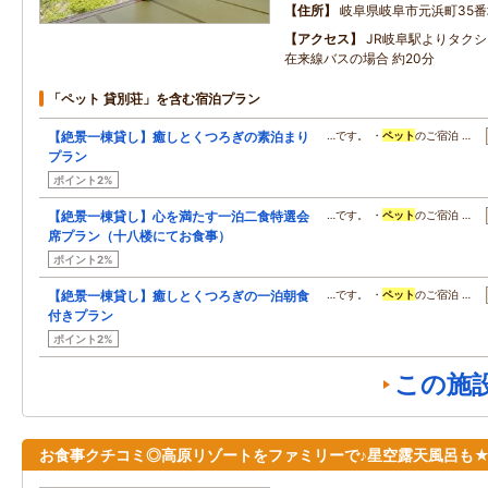
住所
岐阜県岐阜市元浜町35番
アクセス
JR岐阜駅よりタクシ
在来線バスの場合 約20分
「ペット 貸別荘」を含む宿泊プラン
【絶景一棟貸し】癒しとくつろぎの素泊まり
…です。 ・
ペット
のご宿泊 …
プラン
ポイント2%
【絶景一棟貸し】心を満たす一泊二食特選会
…です。 ・
ペット
のご宿泊 …
席プラン（十八楼にてお食事）
ポイント2%
【絶景一棟貸し】癒しとくつろぎの一泊朝食
…です。 ・
ペット
のご宿泊 …
付きプラン
ポイント2%
この施
お食事クチコミ◎高原リゾートをファミリーで♪星空露天風呂も