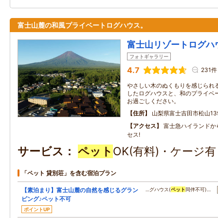
富士山麓の和風プライベートログハウス。
富士山リゾートログハ
フォトギャラリー
4.7
231件
やさしい木のぬくもりを感じられ
したログハウスと、和のプライベ
お過ごしください。
住所
山梨県富士吉田市松山13
アクセス
富士急ハイランドか
セス!
サービス
ペット
OK(有料)・ケージ
「ペット 貸別荘」を含む宿泊プラン
【素泊まり】富士山麓の自然を感じるグラン
…グハウス(
ペット
同伴不可)…
ピング♪ペット不可
ポイントUP