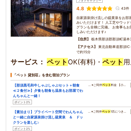
フォトギャラリー
4.8
43件
自家源泉掛け流しの硫黄泉をお部
みいただけます！ 人工芝やウッド
グランも全棟に完備。 お食事もお
しみいただけます♪
住所
栃木県那須郡那須町湯本37
アクセス
東北自動車道那須IC
で約15分
サービス
ペット
OK(有料)・
ペット
用
「ペット 貸別荘」を含む宿泊プラン
【那須黒毛和牛しゃぶしゃぶセット＋朝食
… ※ご同伴
ペット
料金 【小…
≪２食付≫】夕食も朝食も温泉もお部屋でわ
んちゃんと一緒！
ポイント2%
【素泊まり】プライベート空間でわんちゃん
… ※ご同伴
ペット
1匹につき…
と一緒に自家源泉掛け流し硫黄泉 ＆ ドッ
クランを楽しむ♪
ポイント2%