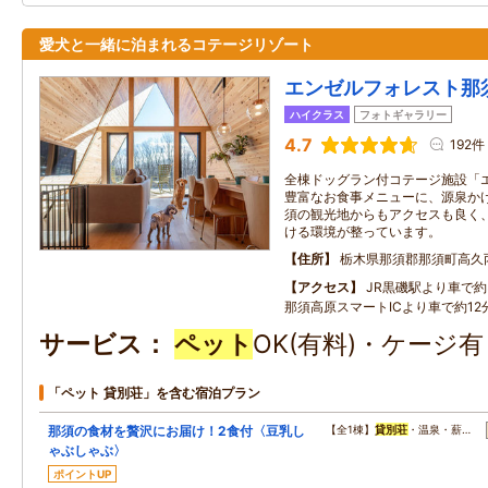
愛犬と一緒に泊まれるコテージリゾート
エンゼルフォレスト那
ハイクラス
フォトギャラリー
4.7
192件
全棟ドッグラン付コテージ施設「
豊富なお食事メニューに、源泉かけ
須の観光地からもアクセスも良く
ける環境が整っています。
住所
栃木県那須郡那須町高久
アクセス
JR黒磯駅より車で約3
那須高原スマートICより車で約12分
サービス
ペット
OK(有料)・ケージ
「ペット 貸別荘」を含む宿泊プラン
那須の食材を贅沢にお届け！2食付〈豆乳し
【全1棟】
貸別荘
・温泉・薪…
ゃぶしゃぶ〉
ポイントUP