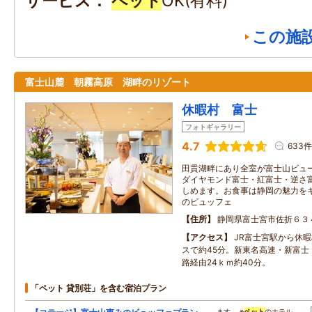
サービス
ペット
OK(有料)
この施
富士山麓 朝霧高原 湖畔のリゾート
休暇村 富士
フォトギャラリー
4.7
633件
田貫湖畔にあり全室が富士山ビュ
ダイヤモンド富士・紅富士・逆さ
しめます。お食事は静岡の魅力を
のビュッフェ
住所
静岡県富士宮市佐折６３
アクセス
JR富士宮駅から休
スで約45分。新東名高速・新富士
路経由24ｋｍ約40分。
「ペット 貸別荘」を含む宿泊プラン
…ます。 ※
ペット
のホテル…