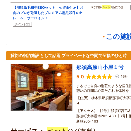
【那須黒毛和牛BBQセット ≪夕食付≫】お
… ※ご同伴
ペット
1匹につき…
肉のプロが厳選したプレミアム黒毛和牛のヒ
レ ＆ サーロイン！
ポイント2%
この施
貸切の宿泊施設 として話題 プライベートな空間で至福のひと時
那須高原山小屋１号
5.0
16件
まるでご自身の別荘のような居住性
憩いの時間に心満たされる体験を
住所
栃木県那須郡那須町大字
４
アクセス
【1号】那須町高乙33
那須町大字湯本205ｰ430【3号
新林205-463