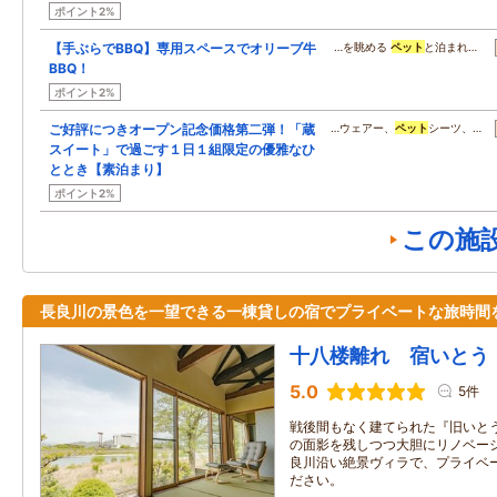
ポイント2%
【手ぶらでBBQ】専用スペースでオリーブ牛
…を眺める
ペット
と泊まれ…
BBQ！
ポイント2%
ご好評につきオープン記念価格第二弾！「蔵
…ウェアー、
ペット
シーツ、…
スイート」で過ごす１日１組限定の優雅なひ
ととき【素泊まり】
ポイント2%
この施
長良川の景色を一望できる一棟貸しの宿でプライベートな旅時間
十八楼離れ 宿いとう
5.0
5件
戦後間もなく建てられた『旧いと
の面影を残しつつ大胆にリノベーシ
良川沿い絶景ヴィラで、プライベ
ださい。