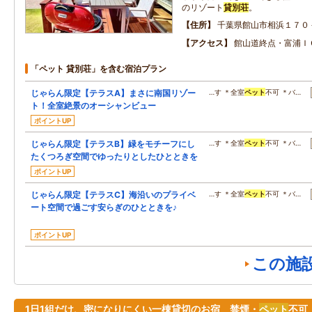
のリゾート
貸別荘
。
住所
千葉県館山市相浜１７０
アクセス
館山道終点・富浦Ｉ
「ペット 貸別荘」を含む宿泊プラン
じゃらん限定【テラスA】まさに南国リゾー
…す ＊全室
ペット
不可 ＊バ…
ト！全室絶景のオーシャンビュー
ポイントUP
じゃらん限定【テラスB】緑をモチーフにし
…す ＊全室
ペット
不可 ＊バ…
たくつろぎ空間でゆったりとしたひとときを
ポイントUP
じゃらん限定【テラスC】海沿いのプライベ
…す ＊全室
ペット
不可 ＊バ…
ート空間で過ごす安らぎのひとときを♪
ポイントUP
この施
1日1組だけ、密になりにくい一棟貸切のお宿 禁煙・
ペット
不可