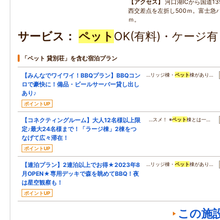
アクセス
河口湖ICから国道1
西交差点を左折し500ｍ。富士急バ
ｍ。
サービス
ペット
OK(有料)・ケージ
「ペット 貸別荘」を含む宿泊プラン
【みんなでワイワイ！BBQプラン】BBQコン
…リッジ棟・
ペット
棟があり…
ロで豪快に！備品・ビールサーバー貸し出し
あり♪
ポイントUP
【コネクティングルーム】大人12名様以上限
…スメ！ ※
ペット
棟とは一…
定♪最大24名様まで！「ラージ棟」2棟をつ
なげて広々滞在！
ポイントUP
【連泊プラン】2連泊以上でお得★2023年8
…リッジ棟・
ペット
棟があり…
月OPEN★専用デッキで森を眺めてBBQ！夜
は星空観察も！
ポイントUP
この施