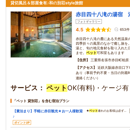
貸切風呂＆部屋食有♪和の別荘style旅館
赤目四十八滝の湯宿 
フォトギャラリー
4.5
653件
赤目四十八滝の麓にある天然温泉
四季折々の風景のなかで癒し旅を
湯と、旬の地元食材を取り入れた
ませ。
ペット
可和室もあります
住所
三重県名張市赤目町柏原
アクセス
近鉄大阪線赤目口下
あり（事前予約不要・当日の到着
連絡ください）
サービス
ペット
OK(有料)・ケージ
「ペット 貸別荘」を含む宿泊プラン
【素泊まり】手軽に赤目観光★お一人様歓迎
★
ペット
連れのお客様は必ず…
♪
ポイントUP