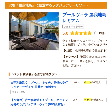
穴場「屋我地島」に位置するラグジュアリーリゾート
プールヴィラ 屋我地島 
レミアム
フォトギャラリー
5.0
19件
全１５棟オールスイート。プライ
な１棟貸しヴィラ。ラグジュアリ
住所
沖縄県名護市済井出218‐
アクセス
那覇空港より車で約
車道「許田ＩＣ」を降り、国道５
地島」方面へ）
「ペット 貸別荘」を含む宿泊プラン
古宇利島近く！プール、キッチン完備のラグ
…さい。 ・
ペット
の受け入…
ジュアリーヴィラ(日替わり朝食付)
ポイント2%
【夕食付】古宇利島近く！プール、キッチン
…さい。 ・
ペット
の受け入…
完備のラグジュアリーヴィラ(BBQ食材付)