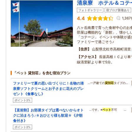
清泉寮 ホテル＆コテ
フォトギャラリー
宿ブログ新着あり
4.4
1,36
八ヶ岳南麓で育った食材中心のお
部屋は機能的な「新館」、懐かし
「コテージ」 イベントや体験が盛
ファミリーで過ごそう♪
住所
山梨県北杜市高根町清里
アクセス
長坂高根ＩＣより車
線清里駅より車で5分。
「ペット 貸別荘」を含む宿泊プラン
ファミリーで夏の思い出づくりに！名物の清
…一戸建ての
貸別荘
タイプの…
泉寮ソフトクリームとお子さまに花火のプレ
ゼント《食事なし》
ポイント2%
【直前割】お部屋タイプは選べないからオト
…です。※
ペット
不可 …
クに泊まろう♪☆おひとり様も歓迎☆《夕朝
食付き》
ポイント2%