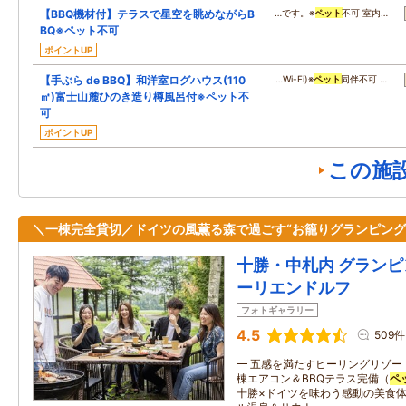
【BBQ機材付】テラスで星空を眺めながらB
…です。※
ペット
不可 室内…
BQ※ペット不可
ポイントUP
【手ぶら de BBQ】和洋室ログハウス(110
…Wi-Fi)※
ペット
同伴不可 …
㎡)富士山麓ひのき造り樽風呂付※ペット不
可
ポイントUP
この施
＼一棟完全貸切／ドイツの風薫る森で過ごす“お籠りグランピング
十勝・中札内 グランピ
ーリエンドルフ
フォトギャラリー
4.5
509件
━ 五感を満たすヒーリングリゾー
棟エアコン＆BBQテラス完備（
ペ
十勝×ドイツを味わう感動の美食体