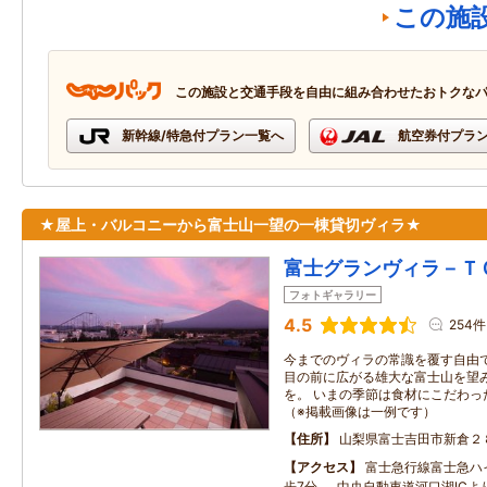
この施
この施設と交通手段を自由に組み合わせたおトクな
新幹線/特急付プラン一覧へ
航空券付プラ
★屋上・バルコニーから富士山一望の一棟貸切ヴィラ★
富士グランヴィラ－Ｔ
フォトギャラリー
4.5
254件
今までのヴィラの常識を覆す自由
目の前に広がる雄大な富士山を望
を。 いまの季節は食材にこだわっ
（※掲載画像は一例です）
住所
山梨県富士吉田市新倉２
アクセス
富士急行線富士急ハ
歩7分 中央自動車道河口湖ICよ