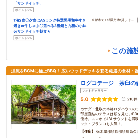
「サンドイッチ」
ポイント2%
1泊2食〇夕食はA5ランク特選黒毛和牛すき
京都市で１組限定1棟貸し ま…
焼きor牛しゃぶ〇選べる3種鍋と九種の小鉢
orサンドイッチ朝食★
ポイント2%
この施
渓流をBGMに極上BBQ！ 広いウッドデッキを彩る厳選の食材・
ログコテージ 茶臼の
フォトギャラリー
5.0
210件
カナダ・北欧の本格ログハウスの
部屋直結のテラスは類を見ないBB
優待。スマホでJBLサウンドを満
ック・ブランコも人気！。
住所
栃木県那須郡那須町高久