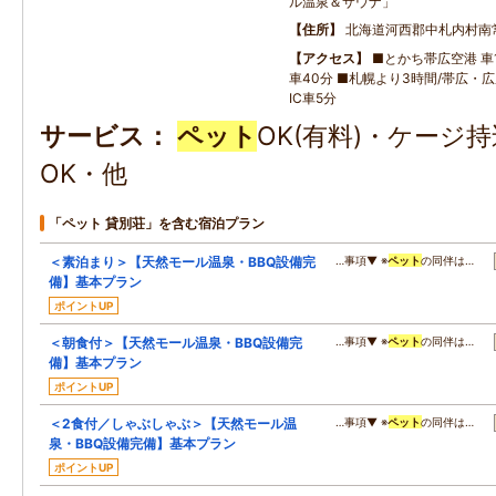
ル温泉＆サウナ」
住所
北海道河西郡中札内村南
アクセス
■とかち帯広空港 車1
車40分 ■札幌より3時間/帯広・
IC車5分
サービス
ペット
OK(有料)・ケージ
OK・他
「ペット 貸別荘」を含む宿泊プラン
＜素泊まり＞【天然モール温泉・BBQ設備完
…事項▼ ※
ペット
の同伴は…
備】基本プラン
ポイントUP
＜朝食付＞【天然モール温泉・BBQ設備完
…事項▼ ※
ペット
の同伴は…
備】基本プラン
ポイントUP
＜2食付／しゃぶしゃぶ＞【天然モール温
…事項▼ ※
ペット
の同伴は…
泉・BBQ設備完備】基本プラン
ポイントUP