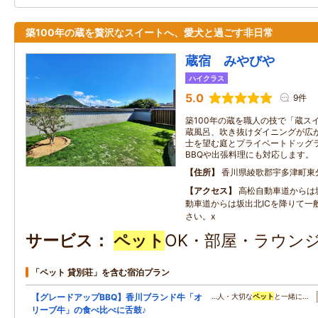
築100年の蔵を贅沢なスイートへ、愛犬と過ごす非日常
蔵宿 みやびや
ハイクラス
5.0
9件
築100年の蔵を職人の技で「蔵ス
蔵風呂、吹き抜けダイニングが広
士を望む庭とプライベートドッグ
BBQや出張料理にも対応します。
住所
香川県綾歌郡宇多津町東分1
アクセス
高松自動車道からは坂
動車道からは坂出北ICを降りて一
さい。x
サービス
ペット
OK・部屋・ラウンジ
「ペット 貸別荘」を含む宿泊プラン
【グレードアップBBQ】香川ブランド牛「オ
…人・大切な
ペット
と一緒に…
リーブ牛」の食べ比べに舌鼓♪