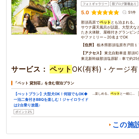
フォトギャラリー
宿ブログ新着あり
5.0
51件
那須高原で
ペット
とも泊まれる。
サウナ露天風呂が話題。大型犬な
たき火体験、屋根付きグランピング
やファミリー～20名までOK
住所
栃木県那須塩原市戸田１
アクセス
東北自動車道 那須IC：
東北新幹線那須塩原駅：車で約25
サービス
ペット
OK(有料)・ケージ
「ペット 貸別荘」を含む宿泊プラン
【ぺットプラン】大型犬OK！何頭でもOK◆
…楽しめる。
ペット
と一緒に…
一泊二食付きBBQを楽しむ！ジャイロライド
は2台乗り放題♪
ポイント2%
この施