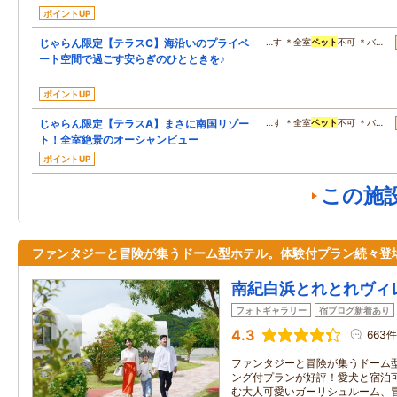
ポイントUP
じゃらん限定【テラスC】海沿いのプライベ
…す ＊全室
ペット
不可 ＊バ…
ート空間で過ごす安らぎのひとときを♪
ポイントUP
じゃらん限定【テラスA】まさに南国リゾー
…す ＊全室
ペット
不可 ＊バ…
ト！全室絶景のオーシャンビュー
ポイントUP
この施
ファンタジーと冒険が集うドーム型ホテル。体験付プラン続々登
南紀白浜とれとれヴィ
フォトギャラリー
宿ブログ新着あり
4.3
663件
ファンタジーと冒険が集うドーム
ング付プランが好評！愛犬と宿泊
む大人可愛いガーリシュルーム、