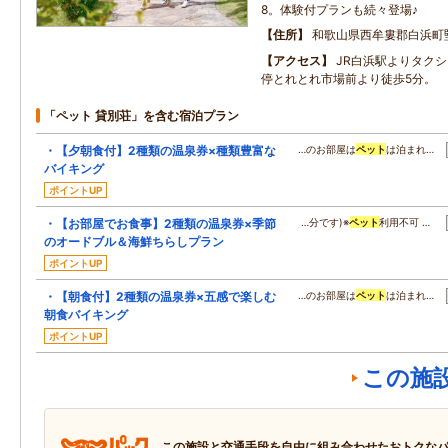
8。体験付プランも続々登場♪
住所
和歌山県西牟婁郡白浜町堅田
アクセス
JR白浜駅よりタク
停とれとれ市場前より徒歩5分。
「ペット 貸別荘」を含む宿泊プラン
・【夕朝食付】2種類の温泉券×種類豊富な
…のお部屋は
ペット
は泊まれ…
バイキング
ポイントUP
・【お部屋でお食事】2種類の温泉券×季節
…分です)※
ペット
利用不可 …
のオードブル＆海鮮ちらしプラン
ポイントUP
・【朝食付】2種類の温泉券×五感で楽しむ
…のお部屋は
ペット
は泊まれ…
朝食バイキング
ポイントUP
この施
この施設と交通手段を自由に組み合わせたおトクな