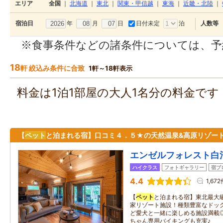
エリア
全国
｜
北海道
｜
東北
｜
関東・甲信越
｜
東海
｜
近畿・北陸
｜
年
月
日
日付未定
泊
宿泊日
人数等
※食事条件などの諸条件については、予
18
軒 絞込み条件に合致
1軒～18軒表示
料金は1泊1部屋の大人1名分の料金で
【
ペット
と泊まれる宿】口コミ４．５★の天然温泉&高原リゾート
エンゼルフォレスト白
ハイクラス
フォトギャラリー
宿ブ
4.4
1,67
【
ペット
と泊まれる宿】東北最大級
家リゾート施設！種類豊富なドッ
ど愛犬と一緒に楽しめる施設満載
ちゃん専用バイキングも充実♪