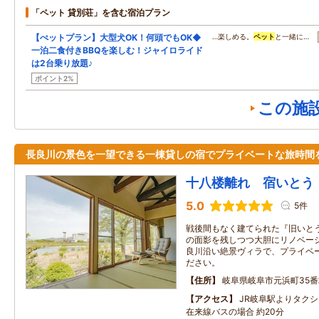
「ペット 貸別荘」を含む宿泊プラン
【ぺットプラン】大型犬OK！何頭でもOK◆
…楽しめる。
ペット
と一緒に…
一泊二食付きBBQを楽しむ！ジャイロライド
は2台乗り放題♪
ポイント2%
この施
長良川の景色を一望できる一棟貸しの宿でプライベートな旅時間
十八楼離れ 宿いとう
5.0
5件
戦後間もなく建てられた『旧いと
の面影を残しつつ大胆にリノベーシ
良川沿い絶景ヴィラで、プライベ
ださい。
住所
岐阜県岐阜市元浜町35番
アクセス
JR岐阜駅よりタクシ
在来線バスの場合 約20分