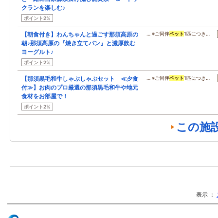
クランを楽しむ♪
ポイント2%
【朝食付き】わんちゃんと過ごす那須高原の
… ※ご同伴
ペット
1匹につき…
朝♪那須高原の『焼き立てパン』と濃厚飲む
ヨーグルト♪
ポイント2%
【那須黒毛和牛しゃぶしゃぶセット ≪夕食
… ※ご同伴
ペット
1匹につき…
付≫】お肉のプロ厳選の那須黒毛和牛や地元
食材をお部屋で！
ポイント2%
この施
表示 ：