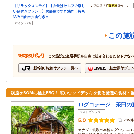
【リラックスステイ】【夕食はセルフで楽し
…プの造りで
貸別荘
気分♪ …
い鍋付きプラン！】お部屋ですき焼き！持ち
込み自由＝夕食付き＝
ポイント2%
この施
この施設と交通手段を自由に組み合わせたおトクな
新幹線/特急付プラン一覧へ
航空券付プラ
渓流をBGMに極上BBQ！ 広いウッドデッキを彩る厳選の食材・
ログコテージ 茶臼の
フォトギャラリー
5.0
209件
カナダ・北欧の本格ログハウスの