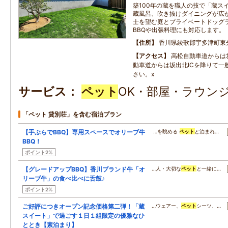
築100年の蔵を職人の技で「蔵ス
蔵風呂、吹き抜けダイニングが広
士を望む庭とプライベートドッグ
BBQや出張料理にも対応します。
住所
香川県綾歌郡宇多津町東分1
アクセス
高松自動車道からは坂
動車道からは坂出北ICを降りて一
さい。x
サービス
ペット
OK・部屋・ラウンジ
「ペット 貸別荘」を含む宿泊プラン
【手ぶらでBBQ】専用スペースでオリーブ牛
…を眺める
ペット
と泊まれ…
BBQ！
ポイント2%
【グレードアップBBQ】香川ブランド牛「オ
…人・大切な
ペット
と一緒に…
リーブ牛」の食べ比べに舌鼓♪
ポイント2%
ご好評につきオープン記念価格第二弾！「蔵
…ウェアー、
ペット
シーツ、…
スイート」で過ごす１日１組限定の優雅なひ
ととき【素泊まり】