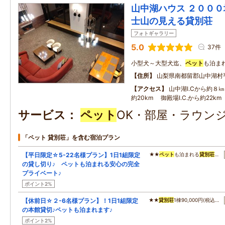
山中湖ハウス ２０００
士山の見える貸別荘
フォトギャラリー
5.0
37件
小型犬～大型犬迄、
ペット
も泊まれ
住所
山梨県南都留郡山中湖村
アクセス
山中湖I.Cから約８㎞
約20km 御殿場I.C.から約22km
サービス
ペット
OK・部屋・ラウンジ
「ペット 貸別荘」を含む宿泊プラン
【平日限定☆5-22名様プラン】1日1組限定
★★
ペット
も泊まれる
貸別荘
…
の貸し切り♪ ペットも泊まれる安心の完全
プライベート♪
ポイント2%
【休前日☆２-6名様プラン】！1日1組限定
★★
貸別荘
1棟90,000円(税込…
の本館貸切♪ペットも泊まれます♪
ポイント2%