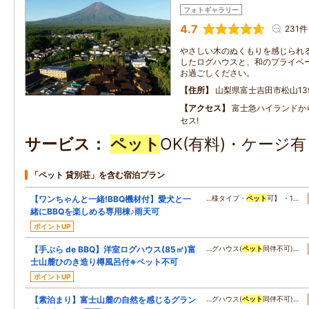
フォトギャラリー
4.7
231件
やさしい木のぬくもりを感じられ
したログハウスと、和のプライベ
お過ごしください。
住所
山梨県富士吉田市松山13
アクセス
富士急ハイランドか
セス!
サービス
ペット
OK(有料)・ケージ
「ペット 貸別荘」を含む宿泊プラン
【ワンちゃんと一緒!BBQ機材付】愛犬と一
…様タイプ・
ペット
可】 ・1…
緒にBBQを楽しめる専用棟♪雨天可
ポイントUP
【手ぶら de BBQ】洋室ログハウス(85㎡)富
…グハウス(
ペット
同伴不可)…
士山麓ひのき造り樽風呂付※ペット不可
ポイントUP
【素泊まり】富士山麓の自然を感じるグラン
…グハウス(
ペット
同伴不可)…