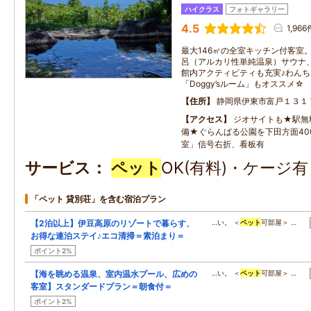
ハイクラス
フォトギャラリー
4.5
1,966
最大146㎡の全室キッチン付客室
呂（アルカリ性単純温泉）サウナ
館内アクティビティも充実♪わん
「Doggy’sルーム」もオススメ☆
住所
静岡県伊東市富戸１３１
アクセス
ジオサイトも★駅無料
備★ぐらんぱる公園を下田方面40
室」信号右折、看板有
サービス
ペット
OK(有料)・ケージ
「ペット 貸別荘」を含む宿泊プラン
【2泊以上】伊豆高原のリゾートで暮らす、
…い。 ＜
ペット
可部屋＞ …
お得な連泊ステイ♪エコ清掃＝素泊まり＝
ポイント2%
【海を眺める温泉、室内温水プール、広めの
…い。 ＜
ペット
可部屋＞ …
客室】スタンダードプラン＝朝食付＝
ポイント2%