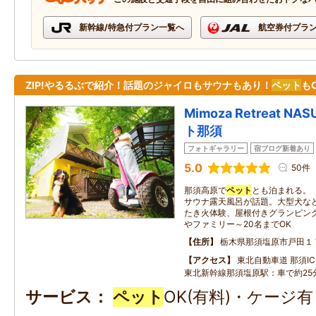
新幹線/特急付プラン一覧へ
航空券付プラ
ZIP!やるるぶで紹介！話題のジャイロもサウナもあり！
ペット
も
Mimoza Retreat 
ト那須
フォトギャラリー
宿ブログ新着あり
5.0
50件
那須高原で
ペット
とも泊まれる。
サウナ露天風呂が話題。大型犬な
たき火体験、屋根付きグランピング
やファミリー～20名までOK
住所
栃木県那須塩原市戸田１
アクセス
東北自動車道 那須IC：
東北新幹線那須塩原駅：車で約25
サービス
ペット
OK(有料)・ケージ