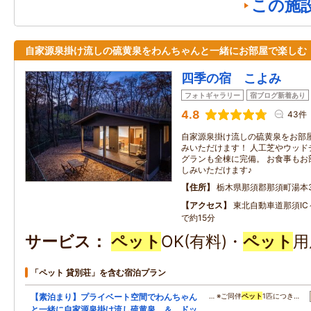
この施
自家源泉掛け流しの硫黄泉をわんちゃんと一緒にお部屋で楽しむ
四季の宿 こよみ
フォトギャラリー
宿ブログ新着あり
4.8
43件
自家源泉掛け流しの硫黄泉をお部
みいただけます！ 人工芝やウッド
グランも全棟に完備。 お食事もお
しみいただけます♪
住所
栃木県那須郡那須町湯本37
アクセス
東北自動車道那須IC
で約15分
サービス
ペット
OK(有料)・
ペット
用
「ペット 貸別荘」を含む宿泊プラン
【素泊まり】プライベート空間でわんちゃん
… ※ご同伴
ペット
1匹につき…
と一緒に自家源泉掛け流し硫黄泉 ＆ ドッ