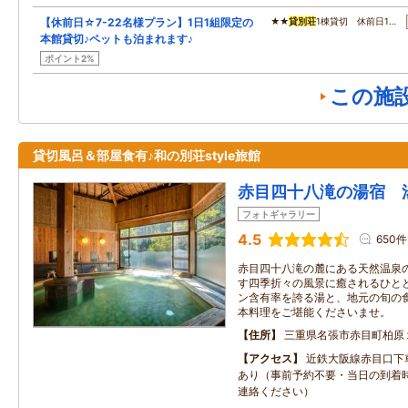
【休前日☆7-22名様プラン】1日1組限定の
★★
貸別荘
1棟貸切 休前日1…
本館貸切♪ペットも泊まれます♪
ポイント2%
この施
貸切風呂＆部屋食有♪和の別荘style旅館
赤目四十八滝の湯宿 
フォトギャラリー
4.5
650件
赤目四十八滝の麓にある天然温泉
す四季折々の風景に癒されるひと
ン含有率を誇る湯と、地元の旬の
本料理をご堪能くださいませ。
住所
三重県名張市赤目町柏原
アクセス
近鉄大阪線赤目口下
あり（事前予約不要・当日の到着
連絡ください）