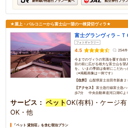
新幹線/特急付プラン一覧へ
航空券付プラ
★屋上・バルコニーから富士山一望の一棟貸切ヴィラ★
富士グランヴィラ－Ｔ
フォトギャラリー
4.5
254件
今までのヴィラの常識を覆す自由
目の前に広がる雄大な富士山を望
を。 いまの季節は食材にこだわっ
（※掲載画像は一例です）
住所
山梨県富士吉田市新倉２
アクセス
富士急行線富士急ハ
歩7分 中央自動車道河口湖ICよ
サービス
ペット
OK(有料)・ケージ
OK・他
「ペット 貸別荘」を含む宿泊プラン