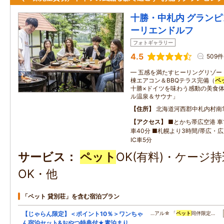
十勝・中札内 グランピ
ーリエンドルフ
フォトギャラリー
4.5
509件
━ 五感を満たすヒーリングリゾー
棟エアコン＆BBQテラス完備（
ペ
十勝×ドイツを味わう感動の美食体
ル温泉＆サウナ」
住所
北海道河西郡中札内村南
アクセス
■とかち帯広空港 車1
車40分 ■札幌より3時間/帯広・
IC車5分
サービス
ペット
OK(有料)・ケージ
OK・他
「ペット 貸別荘」を含む宿泊プラン
【じゃらん限定】＜ポイント10％＞ワンちゃ
…アル☆ 「
ペット
同伴限定…
ん宿泊セット&おやつ特典付★素泊まり