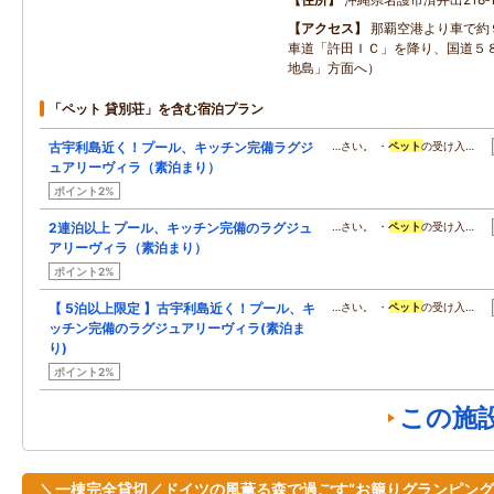
アクセス
那覇空港より車で約
車道「許田ＩＣ」を降り、国道５
地島」方面へ）
「ペット 貸別荘」を含む宿泊プラン
古宇利島近く！プール、キッチン完備ラグジ
…さい。 ・
ペット
の受け入…
ュアリーヴィラ（素泊まり）
ポイント2%
2連泊以上 プール、キッチン完備のラグジュ
…さい。 ・
ペット
の受け入…
アリーヴィラ（素泊まり）
ポイント2%
【 5泊以上限定 】古宇利島近く！プール、キ
…さい。 ・
ペット
の受け入…
ッチン完備のラグジュアリーヴィラ(素泊ま
り)
ポイント2%
この施
＼一棟完全貸切／ドイツの風薫る森で過ごす“お籠りグランピング