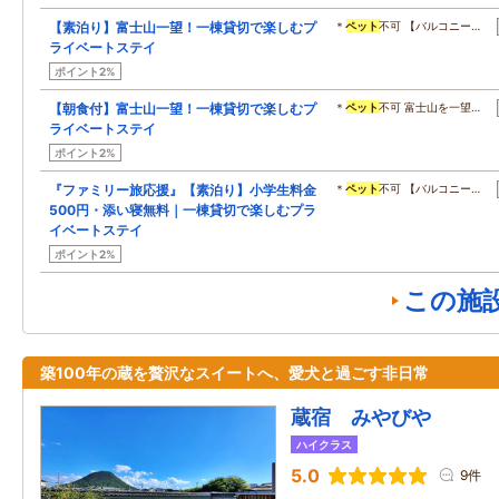
【素泊り】富士山一望！一棟貸切で楽しむプ
＊
ペット
不可 【バルコニー…
ライベートステイ
ポイント2%
【朝食付】富士山一望！一棟貸切で楽しむプ
＊
ペット
不可 富士山を一望…
ライベートステイ
ポイント2%
『ファミリー旅応援』【素泊り】小学生料金
＊
ペット
不可 【バルコニー…
500円・添い寝無料｜一棟貸切で楽しむプラ
イベートステイ
ポイント2%
この施
築100年の蔵を贅沢なスイートへ、愛犬と過ごす非日常
蔵宿 みやびや
ハイクラス
5.0
9件