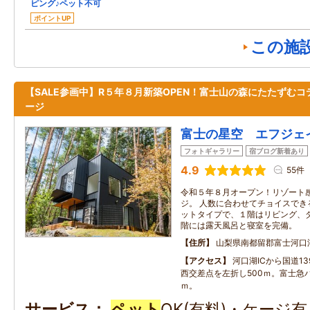
ピング♪ペット不可
ポイントUP
この施
【SALE参画中】R５年８月新築OPEN！富士山の森にたたずむコ
ージ
富士の星空 エフジェ
フォトギャラリー
宿ブログ新着あり
4.9
55件
令和５年８月オープン！リゾート
ジ。 人数に合わせてチョイスでき
ットタイプで、１階はリビング、
階には露天風呂と寝室を完備。
住所
山梨県南都留郡富士河口
アクセス
河口湖ICから国道1
西交差点を左折し500ｍ。富士急バ
ｍ。
サービス
ペット
OK(有料)・ケージ