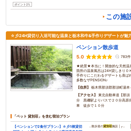
ポイント2%
この施
☆彡24H貸切り入浴可能な温泉と栃木和牛&手作りデザートが魅
ペンション散歩道
5.0
783件
★絶景★本当に！開放的な天然温
箇所の温泉風呂は24H貸しきりＯ
手作りにこだわるデザートも喜ばれ
多数なザPENSION♪
住所
栃木県那須郡那須町湯本
アクセス
東北自動車道【那須
分 黒磯駅よりバスで２０分高原
車 徒歩で１０分
「ペット 貸別荘」を含む宿泊プラン
【ペンションで2食付プラン♪】☆彡1棟貸切
…散歩道の
貸別荘
施設 │┌…