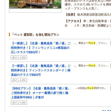
部屋直結のテラスは類を見ないBB
優待。スマホでJBLサウンドを満
ック・ブランコも人気！。
住所
栃木県那須郡那須町高久
アクセス
車：東北自動車道・
分 ＪＲ：東北本線・黒磯駅よ
「ペット 貸別荘」を含む宿泊プラン
【一棟貸し】【名湯・敷島温泉「碧ノ湯」ご
…、電気カー
ペット
、ファン…
招待券付き！】フィンランドミニ×棟直結の
広いテラスでBBQ可！
ポイント2%
【一棟貸し】【名湯・敷島温泉「碧ノ湯」ご
…、電気カー
ペット
、ファン…
招待券付き】フィンランドスタンダード｜棟
直結のテラスでBBQ可
ポイント2%
【BBQプラン】【名湯・敷島温泉「碧ノ湯」
… ※当宿は
ペット
同伴での…
ご招待券付き】 オーナー厳選の炭で焼く極
上国産和牛BBQ｜夕食付
ポイント2%