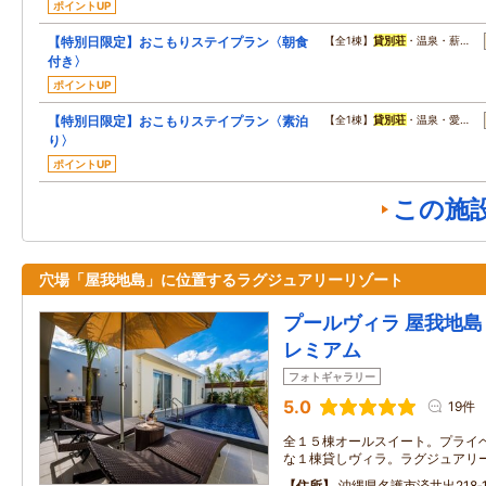
ポイントUP
【特別日限定】おこもりステイプラン〈朝食
【全1棟】
貸別荘
・温泉・薪…
付き〉
ポイントUP
【特別日限定】おこもりステイプラン〈素泊
【全1棟】
貸別荘
・温泉・愛…
り〉
ポイントUP
この施
穴場「屋我地島」に位置するラグジュアリーリゾート
プールヴィラ 屋我地島 
レミアム
フォトギャラリー
5.0
19件
全１５棟オールスイート。プライ
な１棟貸しヴィラ。ラグジュアリ
住所
沖縄県名護市済井出218‐