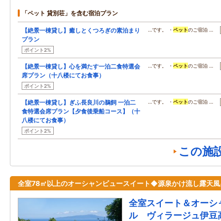
「ペット 貸別荘」を含む宿泊プラン
【絶景一棟貸し】癒しとくつろぎの素泊まり
…です。 ・
ペット
のご宿泊 …
プラン
ポイント2%
【絶景一棟貸し】心を満たす一泊二食特選会
…です。 ・
ペット
のご宿泊 …
席プラン（十八楼にてお食事）
ポイント2%
【絶景一棟貸し】ぎふ長良川の鵜飼 一泊二
…です。 ・
ペット
のご宿泊 …
食特選会席プラン【夕食後乗船コース】（十
八楼にてお食事）
ポイント2%
この施
全室78㎡以上のオーシャンビュースイート◆源泉かけ流し露天風
全室スイート＆オーシ
ル ヴィラージュ伊豆