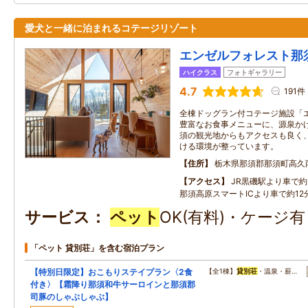
愛犬と一緒に泊まれるコテージリゾート
エンゼルフォレスト那
ハイクラス
フォトギャラリー
4.7
191件
全棟ドッグラン付コテージ施設「
豊富なお食事メニューに、源泉かけ
須の観光地からもアクセスも良く
ける環境が整っています。
住所
栃木県那須郡那須町高久
アクセス
JR黒磯駅より車で約3
那須高原スマートICより車で約12分
サービス
ペット
OK(有料)・ケージ
「ペット 貸別荘」を含む宿泊プラン
【特別日限定】おこもりステイプラン〈2食
【全1棟】
貸別荘
・温泉・薪…
付き〉【霜降り那須和牛サーロインと那須郡
司豚のしゃぶしゃぶ】