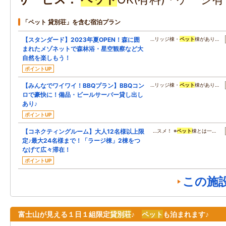
「ペット 貸別荘」を含む宿泊プラン
【スタンダード】2023年夏OPEN！森に囲
…リッジ棟・
ペット
棟があり…
まれたメゾネットで森林浴・星空観察など大
自然を楽しもう！
ポイントUP
【みんなでワイワイ！BBQプラン】BBQコン
…リッジ棟・
ペット
棟があり…
ロで豪快に！備品・ビールサーバー貸し出し
あり♪
ポイントUP
【コネクティングルーム】大人12名様以上限
…スメ！ ※
ペット
棟とは一…
定♪最大24名様まで！「ラージ棟」2棟をつ
なげて広々滞在！
ポイントUP
この施
富士山が見える１日１組限定
貸別荘
♪
ペット
も泊まれます♪