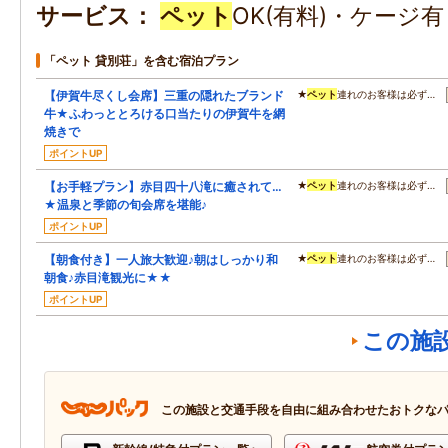
サービス
ペット
OK(有料)・ケージ
「ペット 貸別荘」を含む宿泊プラン
【伊賀牛尽くし会席】三重の隠れたブランド
★
ペット
連れのお客様は必ず…
牛★ふわっととろける口当たりの伊賀牛を網
焼きで
ポイントUP
【お手軽プラン】赤目四十八滝に癒されて…
★
ペット
連れのお客様は必ず…
★温泉と季節の旬会席を堪能♪
ポイントUP
【朝食付き】一人旅大歓迎♪朝はしっかり和
★
ペット
連れのお客様は必ず…
朝食♪赤目滝観光に★★
ポイントUP
この施
この施設と交通手段を自由に組み合わせたおトクな