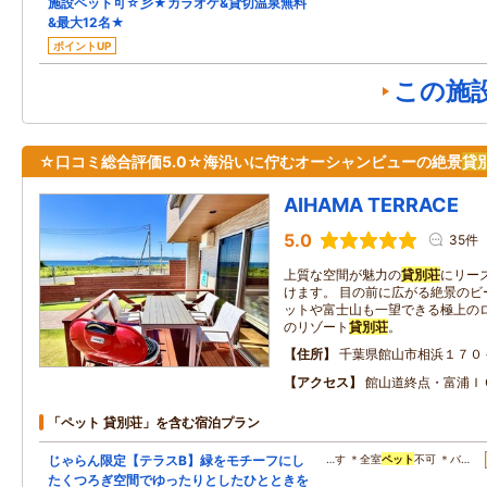
施設ペット可☆彡★カラオケ&貸切温泉無料
&最大12名★
ポイントUP
この施
☆口コミ総合評価5.0☆海沿いに佇むオーシャンビューの絶景
貸
AIHAMA TERRACE
5.0
35件
上質な空間が魅力の
貸別荘
にリー
けます。 目の前に広がる絶景のビ
ットや富士山も一望できる極上のロ
のリゾート
貸別荘
。
住所
千葉県館山市相浜１７０
アクセス
館山道終点・富浦Ｉ
「ペット 貸別荘」を含む宿泊プラン
じゃらん限定【テラスB】緑をモチーフにし
…す ＊全室
ペット
不可 ＊バ…
たくつろぎ空間でゆったりとしたひとときを