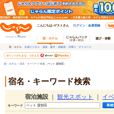
国内旅行・海外旅行や宿・ホテルの宿泊予約はじゃらんnet ～日本最大級の宿・ホテル予約サイト
こんにちは♪ゲストさん
ログイン
会員登録
じゃらんパック
宿・ホテル
遊び・体験
（交通＋宿泊）
宿・ホテル
出張ビジネス
温泉・露天
高級宿
日帰り・デイユース
ポイントがたまる・つかえる
宿・ホテル
> 宿名・キーワード検索（
ペット 貸別荘
）
宿名・キーワード検索
宿泊施設
｜
観光スポット
｜
イ
キーワード