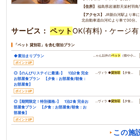
住所
福島県岩瀬郡天栄村羽鳥
アクセス
JR新白河駅より車に
北自動車道白河ICより車で30分。
サービス
ペット
OK(有料)・ケージ
「ペット 貸別荘」を含む宿泊プラン
◆素泊まりプラン
…ゃん以外の
ペット
（猫や小…
ポイントUP
◎【のんびりステイに最適♪】 1泊2食 完全
…ヴィラ ●
貸別荘
【夕食…
お部屋食プラン 【夕食：お部屋食/朝食：
お部屋食】
ポイントUP
◎【期間限定！特別価格♪】 1泊2食 完全お
…ヴィラ ●
貸別荘
【夕食…
部屋食プラン 【夕食：お部屋食/朝食：お
部屋食】
ポイントUP
この施