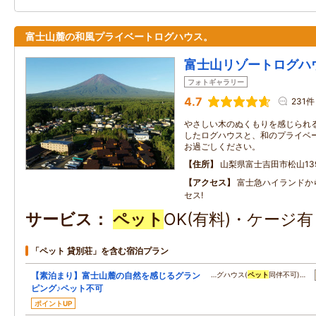
富士山麓の和風プライベートログハウス。
富士山リゾートログハ
フォトギャラリー
4.7
231件
やさしい木のぬくもりを感じられ
したログハウスと、和のプライベ
お過ごしください。
住所
山梨県富士吉田市松山13
アクセス
富士急ハイランドか
セス!
サービス
ペット
OK(有料)・ケージ
「ペット 貸別荘」を含む宿泊プラン
【素泊まり】富士山麓の自然を感じるグラン
…グハウス(
ペット
同伴不可)…
ピング♪ペット不可
ポイントUP