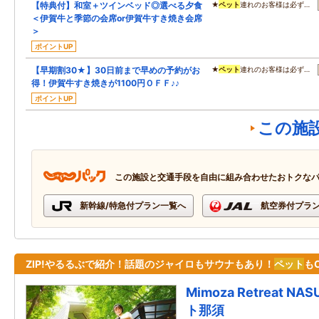
【特典付】和室＋ツインベッド◎選べる夕食
★
ペット
連れのお客様は必ず…
＜伊賀牛と季節の会席or伊賀牛すき焼き会席
＞
ポイントUP
【早期割30★】30日前まで早めの予約がお
★
ペット
連れのお客様は必ず…
得！伊賀牛すき焼きが1100円ＯＦＦ♪♪
ポイントUP
この施
この施設と交通手段を自由に組み合わせたおトクな
新幹線/特急付プラン一覧へ
航空券付プラ
ZIP!やるるぶで紹介！話題のジャイロもサウナもあり！
ペット
も
Mimoza Retreat 
ト那須