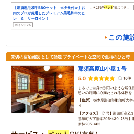
【那須黒毛和牛BBQセット ≪夕食付≫】お
… ※ご同伴
ペット
1匹につき…
肉のプロが厳選したプレミアム黒毛和牛のヒ
レ ＆ サーロイン！
ポイント2%
この施
貸切の宿泊施設 として話題 プライベートな空間で至福のひと時
那須高原山小屋１号
5.0
16件
まるでご自身の別荘のような居住性
憩いの時間に心満たされる体験を
住所
栃木県那須郡那須町大字
４
アクセス
【1号】那須町高乙33
那須町大字湯本205ｰ430【3号
新林205-463