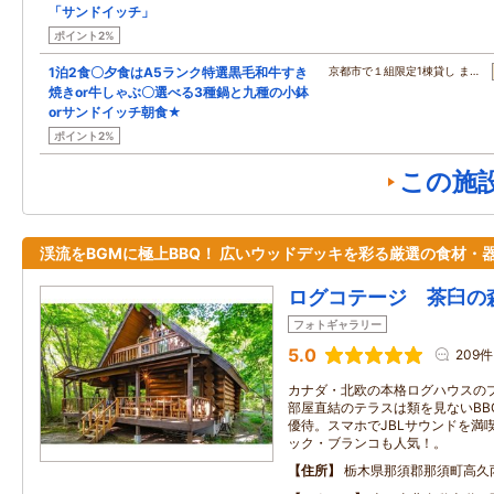
「サンドイッチ」
ポイント2%
1泊2食〇夕食はA5ランク特選黒毛和牛すき
京都市で１組限定1棟貸し ま…
焼きor牛しゃぶ〇選べる3種鍋と九種の小鉢
orサンドイッチ朝食★
ポイント2%
この施
渓流をBGMに極上BBQ！ 広いウッドデッキを彩る厳選の食材・
ログコテージ 茶臼の
フォトギャラリー
5.0
209件
カナダ・北欧の本格ログハウスの
部屋直結のテラスは類を見ないBB
優待。スマホでJBLサウンドを満
ック・ブランコも人気！。
住所
栃木県那須郡那須町高久