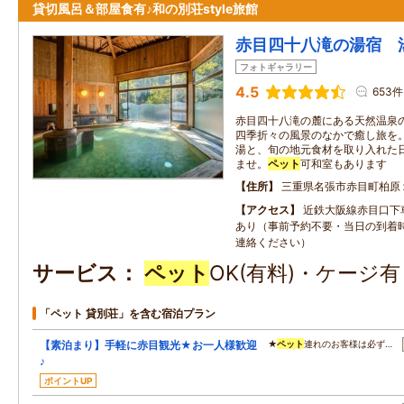
貸切風呂＆部屋食有♪和の別荘style旅館
赤目四十八滝の湯宿 
フォトギャラリー
4.5
653件
赤目四十八滝の麓にある天然温泉
四季折々の風景のなかで癒し旅を
湯と、旬の地元食材を取り入れた
ませ。
ペット
可和室もあります
住所
三重県名張市赤目町柏原
アクセス
近鉄大阪線赤目口下
あり（事前予約不要・当日の到着
連絡ください）
サービス
ペット
OK(有料)・ケージ
「ペット 貸別荘」を含む宿泊プラン
【素泊まり】手軽に赤目観光★お一人様歓迎
★
ペット
連れのお客様は必ず…
♪
ポイントUP