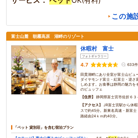
サービス
ペット
OK(有料)
この施
富士山麓 朝霧高原 湖畔のリゾート
休暇村 富士
フォトギャラリー
4.7
633件
田貫湖畔にあり全室が富士山ビュ
ダイヤモンド富士・紅富士・逆さ
しめます。お食事は静岡の魅力を
のビュッフェ
住所
静岡県富士宮市佐折６３
アクセス
JR富士宮駅から休
スで約45分。新東名高速・新富士
路経由24ｋｍ約40分。
「ペット 貸別荘」を含む宿泊プラン
…ます。 ※
ペット
のホテル…