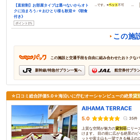
【直前割】お部屋タイプは選べないからオト
…です。※
ペット
不可 …
クに泊まろう♪☆おひとり様も歓迎☆《朝食
付き》
ポイント2%
この施
この施設と交通手段を自由に組み合わせたおトクな
新幹線/特急付プラン一覧へ
航空券付プラ
☆口コミ総合評価5.0☆海沿いに佇むオーシャンビューの絶景
貸
AIHAMA TERRACE
5.0
35件
上質な空間が魅力の
貸別荘
にリー
けます。 目の前に広がる絶景のビ
ットや富士山も一望できる極上のロ