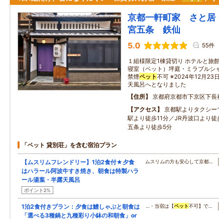
京都一軒町家 さと居
宮五条 鉄仙
5.0
55件
１組様限定1棟貸切り ホテルと旅
寝室（ベット）坪庭・ミラブルシャワ
禁煙
ペット
不可 ※2024年12月
天風呂へとなりました
住所
京都府京都市下京区下長
アクセス
京都駅よりタクシー
駅より徒歩11分／JR丹波口より徒
五条より徒歩5分
「ペット 貸別荘」を含む宿泊プラン
【ムスリムフレンドリー】1泊2食付★夕食
ムスリムの方も安心して京都…
はハラール阿波牛すき焼き、朝食は特製ハラ
ール湯葉・半露天風呂
ポイント2%
1泊2食付きプラン：夕食は鱧しゃぶと朝食は
…・当宿は【
ペット
不可】で…
「選べる3種鍋と九種彩り小鉢の和朝食」or