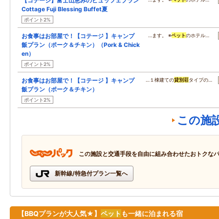
【コテージ】富士山恵みのビュッフェプラン
Cottage Fuji Blessing Buffet夏
ポイント2%
お食事はお部屋で！【コテージ 】キャンプ
…ます。 ※
ペット
のホテル…
飯プラン（ポーク＆チキン）（Pork & Chick
en）
ポイント2%
お食事はお部屋で！【コテージ 】キャンプ
…１棟建ての
貸別荘
タイプの…
飯プラン（ポーク＆チキン）
ポイント2%
この施
この施設と交通手段を自由に組み合わせたおトクな
新幹線/特急付プラン一覧へ
【BBQプランが大人気★】
ペット
も一緒に泊まれる宿