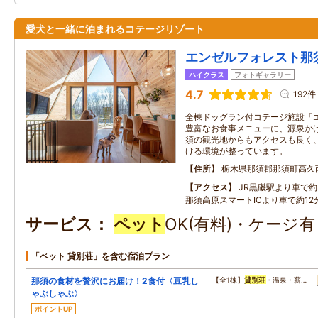
愛犬と一緒に泊まれるコテージリゾート
エンゼルフォレスト那
ハイクラス
フォトギャラリー
4.7
192件
全棟ドッグラン付コテージ施設「
豊富なお食事メニューに、源泉かけ
須の観光地からもアクセスも良く
ける環境が整っています。
住所
栃木県那須郡那須町高久
アクセス
JR黒磯駅より車で約3
那須高原スマートICより車で約12分
サービス
ペット
OK(有料)・ケージ
「ペット 貸別荘」を含む宿泊プラン
那須の食材を贅沢にお届け！2食付〈豆乳し
【全1棟】
貸別荘
・温泉・薪…
ゃぶしゃぶ〉
ポイントUP