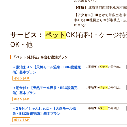
ル温泉＆サウナ」
住所
北海道河西郡中札内村南
アクセス
■とかち帯広空港 車1
車40分 ■札幌より3時間/帯広・
IC車5分
サービス
ペット
OK(有料)・ケージ
OK・他
「ペット 貸別荘」を含む宿泊プラン
＜素泊まり＞【天然モール温泉・BBQ設備完
…事項▼ ※
ペット
の同伴は…
備】基本プラン
ポイントUP
＜朝食付＞【天然モール温泉・BBQ設備完
…事項▼ ※
ペット
の同伴は…
備】基本プラン
ポイントUP
＜2食付／しゃぶしゃぶ＞【天然モール温
…事項▼ ※
ペット
の同伴は…
泉・BBQ設備完備】基本プラン
ポイントUP