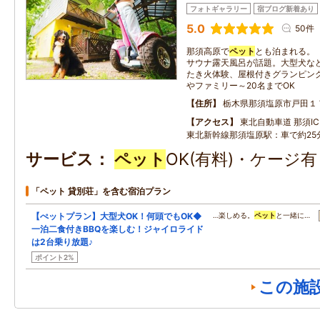
フォトギャラリー
宿ブログ新着あり
5.0
50件
那須高原で
ペット
とも泊まれる。
サウナ露天風呂が話題。大型犬な
たき火体験、屋根付きグランピング
やファミリー～20名までOK
住所
栃木県那須塩原市戸田１
アクセス
東北自動車道 那須IC：
東北新幹線那須塩原駅：車で約25
サービス
ペット
OK(有料)・ケージ
「ペット 貸別荘」を含む宿泊プラン
【ぺットプラン】大型犬OK！何頭でもOK◆
…楽しめる。
ペット
と一緒に…
一泊二食付きBBQを楽しむ！ジャイロライド
は2台乗り放題♪
ポイント2%
この施