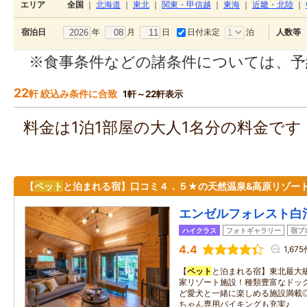
エリア
全国
｜
北海道
｜
東北
｜
関東・甲信越
｜
東海
｜
近畿・北陸
｜
年
月
日
日付未定
泊
宿泊日
人数等
※食事条件などの諸条件については、予
22
軒 絞込み条件に合致
1軒～22軒表示
料金は1泊1部屋の大人1名分の料金で
【
ペット
と泊まれる宿】口コミ４．５★の天然温泉&高原リゾート
エンゼルフォレスト白
ハイクラス
フォトギャラリー
宿ブ
4.4
1,67
【
ペット
と泊まれる宿】東北最大級
家リゾート施設！種類豊富なドッ
ど愛犬と一緒に楽しめる施設満載
ちゃん専用バイキングも充実♪