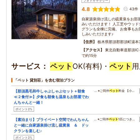
フォトギャラリー
4.8
43件
自家源泉掛け流しの硫黄泉をお部
みいただけます！ 人工芝やウッド
グランも全棟に完備。 お食事もお
しみいただけます♪
住所
栃木県那須郡那須町湯本37
アクセス
東北自動車道那須IC
で約15分
サービス
ペット
OK(有料)・
ペット
用
「ペット 貸別荘」を含む宿泊プラン
【那須黒毛和牛しゃぶしゃぶセット＋朝食
… ※ご同伴
ペット
料金 【小…
≪２食付≫】夕食も朝食も温泉もお部屋でわ
んちゃんと一緒！
ポイント2%
【素泊まり】プライベート空間でわんちゃん
… ※ご同伴
ペット
1匹につき…
と一緒に自家源泉掛け流し硫黄泉 ＆ ドッ
クランを楽しむ♪
ポイント2%