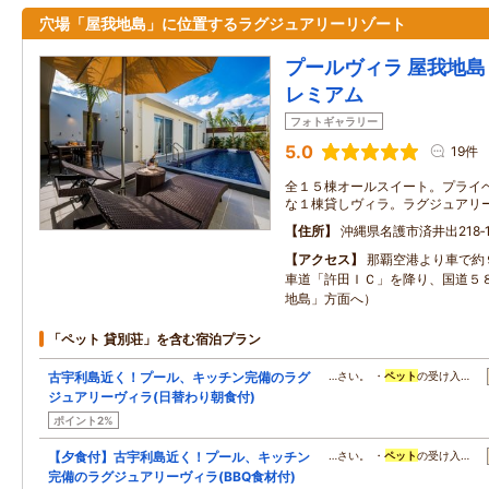
穴場「屋我地島」に位置するラグジュアリーリゾート
プールヴィラ 屋我地島 
レミアム
フォトギャラリー
5.0
19件
全１５棟オールスイート。プライ
な１棟貸しヴィラ。ラグジュアリ
住所
沖縄県名護市済井出218‐
アクセス
那覇空港より車で約
車道「許田ＩＣ」を降り、国道５
地島」方面へ）
「ペット 貸別荘」を含む宿泊プラン
古宇利島近く！プール、キッチン完備のラグ
…さい。 ・
ペット
の受け入…
ジュアリーヴィラ(日替わり朝食付)
ポイント2%
【夕食付】古宇利島近く！プール、キッチン
…さい。 ・
ペット
の受け入…
完備のラグジュアリーヴィラ(BBQ食材付)