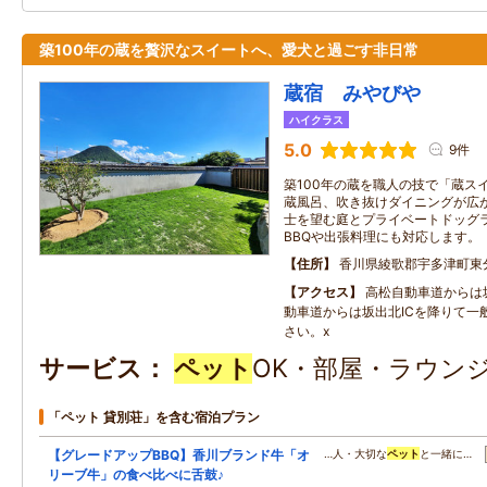
築100年の蔵を贅沢なスイートへ、愛犬と過ごす非日常
蔵宿 みやびや
ハイクラス
5.0
9件
築100年の蔵を職人の技で「蔵ス
蔵風呂、吹き抜けダイニングが広
士を望む庭とプライベートドッグ
BBQや出張料理にも対応します。
住所
香川県綾歌郡宇多津町東分1
アクセス
高松自動車道からは坂
動車道からは坂出北ICを降りて一
さい。x
サービス
ペット
OK・部屋・ラウンジ
「ペット 貸別荘」を含む宿泊プラン
【グレードアップBBQ】香川ブランド牛「オ
…人・大切な
ペット
と一緒に…
リーブ牛」の食べ比べに舌鼓♪