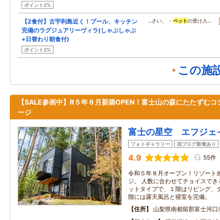
ポイント2%
【2食付】古宇利島近く！プール、キッチン
…さい。 ・
ペット
の受け入…
完備のラグジュアリーヴィラ(しゃぶしゃぶ
+日替わり朝食付)
ポイント2%
この施
【SALE参画中】R５年８月新築OPEN！富士山の森にたたずむコ
ージ
富士の星空 エフジェ
フォトギャラリー
宿ブログ新着あり
4.9
55件
令和５年８月オープン！リゾート
ジ。 人数に合わせてチョイスでき
ットタイプで、１階はリビング、
階には露天風呂と寝室を完備。
住所
山梨県南都留郡富士河口