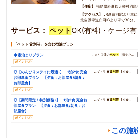
住所
福島県岩瀬郡天栄村羽鳥
アクセス
JR新白河駅より車に
北自動車道白河ICより車で30分。
サービス
ペット
OK(有料)・ケージ
「ペット 貸別荘」を含む宿泊プラン
◆素泊まりプラン
…ゃん以外の
ペット
（猫や小…
ポイントUP
◎【のんびりステイに最適♪】 1泊2食 完全
…ヴィラ ●
貸別荘
【夕食…
お部屋食プラン 【夕食：お部屋食/朝食：
お部屋食】
ポイントUP
◎【期間限定！特別価格♪】 1泊2食 完全お
…ヴィラ ●
貸別荘
【夕食…
部屋食プラン 【夕食：お部屋食/朝食：お
部屋食】
ポイントUP
この施