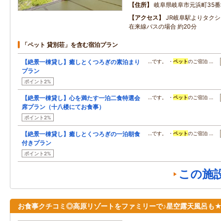
住所
岐阜県岐阜市元浜町35番
アクセス
JR岐阜駅よりタクシ
在来線バスの場合 約20分
「ペット 貸別荘」を含む宿泊プラン
【絶景一棟貸し】癒しとくつろぎの素泊まり
…です。 ・
ペット
のご宿泊 …
プラン
ポイント2%
【絶景一棟貸し】心を満たす一泊二食特選会
…です。 ・
ペット
のご宿泊 …
席プラン（十八楼にてお食事）
ポイント2%
【絶景一棟貸し】癒しとくつろぎの一泊朝食
…です。 ・
ペット
のご宿泊 …
付きプラン
ポイント2%
この施
お食事クチコミ◎高原リゾートをファミリーで♪星空露天風呂も