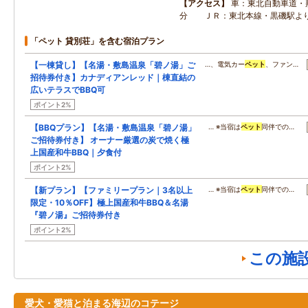
アクセス
車：東北自動車道・
分 ＪＲ：東北本線・黒磯駅よ
「ペット 貸別荘」を含む宿泊プラン
【一棟貸し】【名湯・敷島温泉「碧ノ湯」ご
…、電気カー
ペット
、ファン…
招待券付き】カナディアンレッド｜棟直結の
広いテラスでBBQ可
ポイント2%
【BBQプラン】【名湯・敷島温泉「碧ノ湯」
… ※当宿は
ペット
同伴での…
ご招待券付き】 オーナー厳選の炭で焼く極
上国産和牛BBQ｜夕食付
ポイント2%
【新プラン】【ファミリープラン｜3名以上
… ※当宿は
ペット
同伴での…
限定・10％OFF】極上国産和牛BBQ＆名湯
『碧ノ湯』ご招待券付き
ポイント2%
この施
愛犬・愛猫と泊まる海辺のコテージ