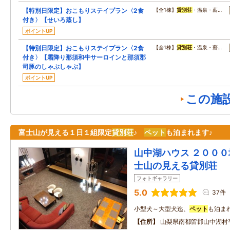
【特別日限定】おこもりステイプラン〈2食
【全1棟】
貸別荘
・温泉・薪…
付き〉【せいろ蒸し】
ポイントUP
【特別日限定】おこもりステイプラン〈2食
【全1棟】
貸別荘
・温泉・薪…
付き〉【霜降り那須和牛サーロインと那須郡
司豚のしゃぶしゃぶ】
ポイントUP
この施
富士山が見える１日１組限定
貸別荘
♪
ペット
も泊まれます♪
山中湖ハウス ２０００
士山の見える貸別荘
フォトギャラリー
5.0
37件
小型犬～大型犬迄、
ペット
も泊まれ
住所
山梨県南都留郡山中湖村