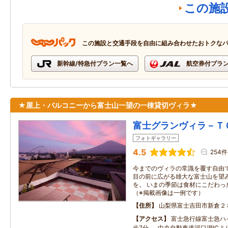
この施
この施設と交通手段を自由に組み合わせたおトクな
新幹線/特急付プラン一覧へ
航空券付プラ
★屋上・バルコニーから富士山一望の一棟貸切ヴィラ★
富士グランヴィラ－Ｔ
フォトギャラリー
4.5
254件
今までのヴィラの常識を覆す自由
目の前に広がる雄大な富士山を望
を。 いまの季節は食材にこだわっ
（※掲載画像は一例です）
住所
山梨県富士吉田市新倉２
アクセス
富士急行線富士急ハ
歩7分 中央自動車道河口湖ICよ