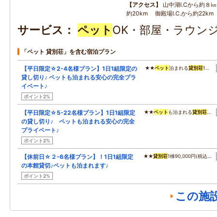
アクセス
山中湖I.Cから約８㎞
約20km 御殿場I.C.から約22km
サービス
ペット
OK・部屋・ラウンジ
「ペット 貸別荘」を含む宿泊プラン
【平日限定☆2-4名様プラン】1日1組限定の
★★
ペット
泊まれる
貸別荘
1…
貸し切り♪ ペットも泊まれる安心の完全プラ
イベート♪
ポイント2%
【平日限定☆5-22名様プラン】1日1組限定
★★
ペット
も泊まれる
貸別荘
…
の貸し切り♪ ペットも泊まれる安心の完全
プライベート♪
ポイント2%
【休前日☆２-6名様プラン】！1日1組限定
★★
貸別荘
1棟90,000円(税込…
の本館貸切♪ペットも泊まれます♪
ポイント2%
この施