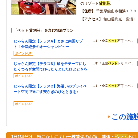
のリゾート
貸別荘
。
住所
千葉県館山市相浜１７０
アクセス
館山道終点・富浦Ｉ
「ペット 貸別荘」を含む宿泊プラン
じゃらん限定【テラスA】まさに南国リゾー
…す ＊全室
ペット
不可 ＊バ…
ト！全室絶景のオーシャンビュー
ポイントUP
じゃらん限定【テラスB】緑をモチーフにし
…す ＊全室
ペット
不可 ＊バ…
たくつろぎ空間でゆったりとしたひとときを
ポイントUP
じゃらん限定【テラスC】海沿いのプライベ
…す ＊全室
ペット
不可 ＊バ…
ート空間で過ごす安らぎのひとときを♪
ポイントUP
この施
1日1組だけ、密になりにくい一棟貸切のお宿 禁煙・
ペット
不可