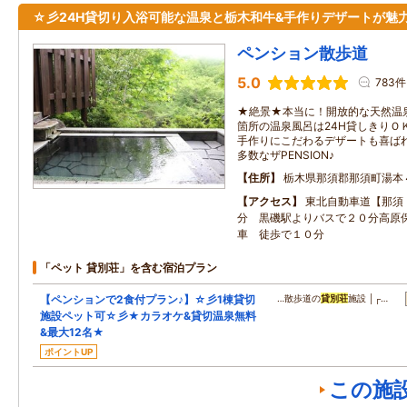
☆彡24H貸切り入浴可能な温泉と栃木和牛&手作りデザートが魅
ペンション散歩道
5.0
783件
★絶景★本当に！開放的な天然温
箇所の温泉風呂は24H貸しきりＯ
手作りにこだわるデザートも喜ばれ
多数なザPENSION♪
住所
栃木県那須郡那須町湯本
アクセス
東北自動車道【那須
分 黒磯駅よりバスで２０分高原
車 徒歩で１０分
「ペット 貸別荘」を含む宿泊プラン
【ペンションで2食付プラン♪】☆彡1棟貸切
…散歩道の
貸別荘
施設 │┌…
施設ペット可☆彡★カラオケ&貸切温泉無料
&最大12名★
ポイントUP
この施