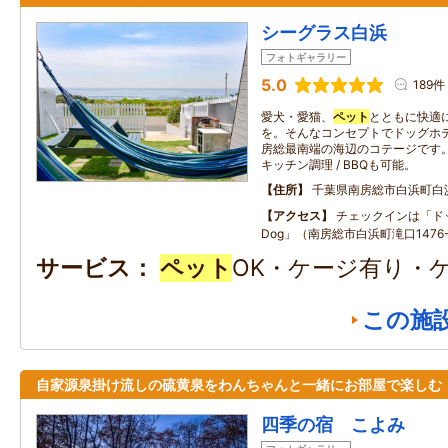
シーグラス白浜
フォトギャラリー
5.0
189件
愛犬・愛猫、
ペット
とともに快適
を。そんなコンセプトでドッグホ
房総最南端の海辺のコテージです。
キッチン調理 / BBQも可能。
住所
千葉県南房総市白浜町白
アクセス
チェックインは「ドッ
Dog」（南房総市白浜町滝口1476
サービス
ペット
OK・ケージ有り・
この施
自家源泉掛け流しの硫黄泉をわんちゃんと一緒にお部屋で楽しむ
四季の宿 こよみ