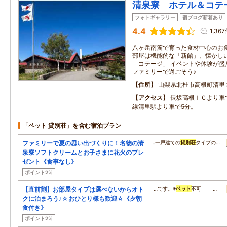
清泉寮 ホテル＆コテ
フォトギャラリー
宿ブログ新着あり
4.4
1,36
八ヶ岳南麓で育った食材中心のお
部屋は機能的な「新館」、懐かし
「コテージ」 イベントや体験が盛
ファミリーで過ごそう♪
住所
山梨県北杜市高根町清里
アクセス
長坂高根ＩＣより車
線清里駅より車で5分。
「ペット 貸別荘」を含む宿泊プラン
ファミリーで夏の思い出づくりに！名物の清
…一戸建ての
貸別荘
タイプの…
泉寮ソフトクリームとお子さまに花火のプレ
ゼント《食事なし》
ポイント2%
【直前割】お部屋タイプは選べないからオト
…です。※
ペット
不可 …
クに泊まろう♪☆おひとり様も歓迎☆《夕朝
食付き》
ポイント2%