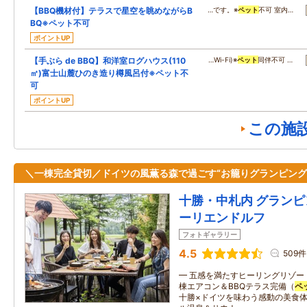
【BBQ機材付】テラスで星空を眺めながらB
…です。※
ペット
不可 室内…
BQ※ペット不可
ポイントUP
【手ぶら de BBQ】和洋室ログハウス(110
…Wi-Fi)※
ペット
同伴不可 …
㎡)富士山麓ひのき造り樽風呂付※ペット不
可
ポイントUP
この施
＼一棟完全貸切／ドイツの風薫る森で過ごす“お籠りグランピング
十勝・中札内 グランピ
ーリエンドルフ
フォトギャラリー
4.5
509件
━ 五感を満たすヒーリングリゾー
棟エアコン＆BBQテラス完備（
ペ
十勝×ドイツを味わう感動の美食体