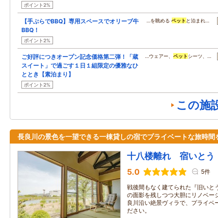
ポイント2%
【手ぶらでBBQ】専用スペースでオリーブ牛
…を眺める
ペット
と泊まれ…
BBQ！
ポイント2%
ご好評につきオープン記念価格第二弾！「蔵
…ウェアー、
ペット
シーツ、…
スイート」で過ごす１日１組限定の優雅なひ
ととき【素泊まり】
ポイント2%
この施
長良川の景色を一望できる一棟貸しの宿でプライベートな旅時間
十八楼離れ 宿いとう
5.0
5件
戦後間もなく建てられた『旧いと
の面影を残しつつ大胆にリノベーシ
良川沿い絶景ヴィラで、プライベ
ださい。