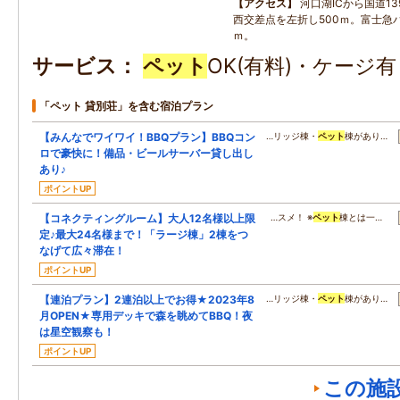
アクセス
河口湖ICから国道1
西交差点を左折し500ｍ。富士急バ
ｍ。
サービス
ペット
OK(有料)・ケージ
「ペット 貸別荘」を含む宿泊プラン
【みんなでワイワイ！BBQプラン】BBQコン
…リッジ棟・
ペット
棟があり…
ロで豪快に！備品・ビールサーバー貸し出し
あり♪
ポイントUP
【コネクティングルーム】大人12名様以上限
…スメ！ ※
ペット
棟とは一…
定♪最大24名様まで！「ラージ棟」2棟をつ
なげて広々滞在！
ポイントUP
【連泊プラン】2連泊以上でお得★2023年8
…リッジ棟・
ペット
棟があり…
月OPEN★専用デッキで森を眺めてBBQ！夜
は星空観察も！
ポイントUP
この施