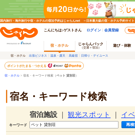
国内旅行・海外旅行や宿・ホテルの宿泊予約はじゃらんnet ～日本最大級の宿・ホテル予約サイト
こんにちは♪ゲストさん
ログイン
会員登録
じゃらんパック
宿・ホテル
遊び・体験
（交通＋宿泊）
宿・ホテル
出張ビジネス
温泉・露天
高級宿
日帰り・デイユース
ポイントがたまる・つかえる
宿・ホテル
> 宿名・キーワード検索（
ペット 貸別荘
）
宿名・キーワード検索
宿泊施設
｜
観光スポット
｜
イ
キーワード