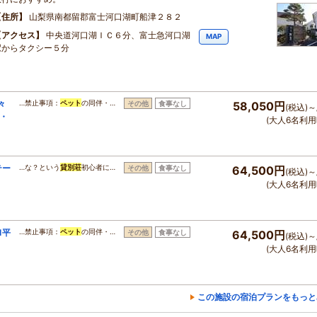
住所
山梨県南都留郡富士河口湖町船津２８２
アクセス
中央道河口湖ＩＣ６分、富士急河口湖
MAP
駅からタクシー５分
々
…禁止事項：
ペット
の同伴・…
その他
食事なし
58,050円
(税込)～
・
(大人6名利用
テー
…な？という
貸別荘
初心者に…
その他
食事なし
64,500円
(税込)～
(大人6名利用
1平
…禁止事項：
ペット
の同伴・…
その他
食事なし
64,500円
(税込)～
(大人6名利用
この施設の宿泊プランをもっと