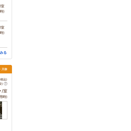
/室
時)
/室
時)
みる
・川奈
税込)
安)
～
/室
用時)