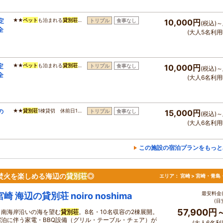
定
★★
ペット
も泊まれる
貸別荘
…
トリプル
食事なし
10,000円
(税込)～
全
(大人5名利用
定
★★
ペット
も泊まれる
貸別荘
…
トリプル
食事なし
10,000円
(税込)～
全
(大人6名利用
の
★★
貸別荘
1棟貸切 休前日1…
トリプル
食事なし
15,000円
(税込)～
(大人6名利用
この施設の宿泊プランをもっと
や焚火を楽しめる海辺の
貸別荘
◎
エリア：
宮崎 > 宮崎・青島
最安料金(
宮崎 海辺の貸別荘 noiro noshima
(目
57,900円
日南海岸沿いの海を望む
貸別荘
。8名・10名収容の2棟展開。
宿泊に伴う家電・BBQ設備（グリル・テーブル・チェア）が
(大人6名利