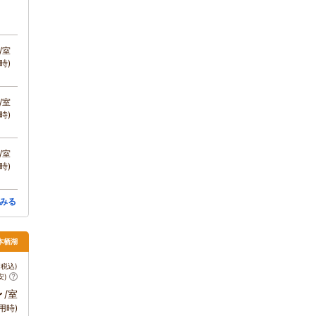
/室
時)
/室
時)
/室
時)
みる
本栖湖
税込)
安)
～
/室
用時)