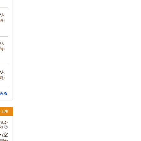
/人
時)
/人
時)
/人
時)
みる
・日南
税込)
安)
～
/室
用時)