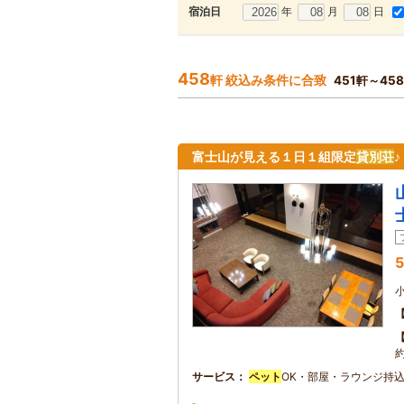
年
月
日
宿泊日
458
軒 絞込み条件に合致
451軒～45
富士山が見える１日１組限定
貸別荘
5
約
サービス
ペット
OK・部屋・ラウンジ持込