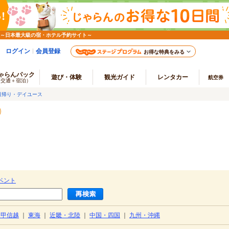
 ～日本最大級の宿・ホテル予約サイト～
ログイン
会員登録
お得な特典をみる
ゃらんパック
遊び・体験
観光ガイド
レンタカー
航空券
（交通＋宿泊）
日帰り・デイユース
ベント
・甲信越
｜
東海
｜
近畿・北陸
｜
中国・四国
｜
九州・沖縄