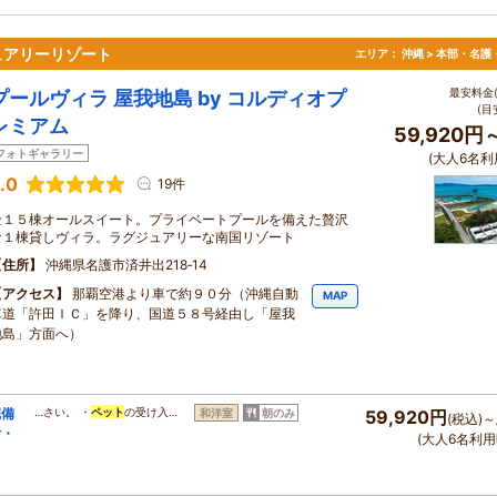
ュアリーリゾート
エリア：
沖縄 > 本部・名護
最安料金(
プールヴィラ 屋我地島 by コルディオプ
(目
レミアム
59,920円
フォトギャラリー
(大人6名利
.0
19件
全１５棟オールスイート。プライベートプールを備えた贅沢
な１棟貸しヴィラ。ラグジュアリーな南国リゾート
住所
沖縄県名護市済井出218‐14
アクセス
那覇空港より車で約９０分（沖縄自動
MAP
車道「許田ＩＣ」を降り、国道５８号経由し「屋我
地島」方面へ）
完備
…さい。 ・
ペット
の受け入…
和洋室
朝のみ
59,920円
(税込)～
付・
(大人6名利用