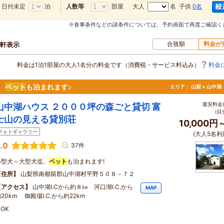
日付未定
泊
部屋
大人
名 子供
0名
人数等
※食事条件などの諸条件については、予約画面で再度ご確認く
合致順
料金が
8軒表示
料金は1泊1部屋の大人1名分の料金です（消費税・サービス料込み）
料金
♪
ペット
も泊まれます♪
エリア：
山梨 > 山中
最安料金(
山中湖ハウス ２０００坪の森ごと貸切 富
(目
士山の見える貸別荘
10,000円
フォトギャラリー
(大人5名利
.0
37件
小型犬～大型犬迄、
ペット
も泊まれます!
住所
山梨県南都留郡山中湖村平野５０８－７２
アクセス
山中湖I.Cから約８㎞ 河口湖I.C.から
MAP
20km 御殿場I.C.から約22km
OK