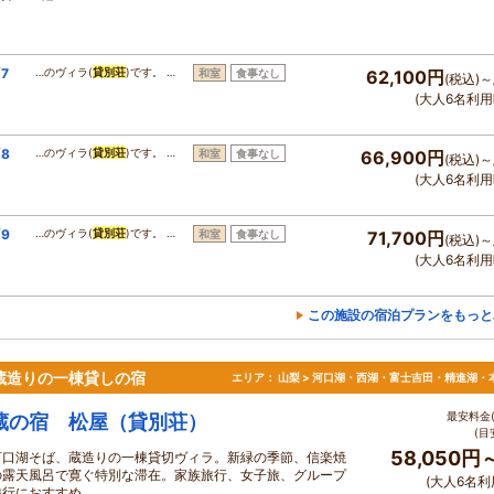
7
…のヴィラ(
貸別荘
)です。 …
和室
食事なし
62,100円
(税込)～
(大人6名利用
8
…のヴィラ(
貸別荘
)です。 …
和室
食事なし
66,900円
(税込)～
(大人6名利用
9
…のヴィラ(
貸別荘
)です。 …
和室
食事なし
71,700円
(税込)～
(大人6名利用
この施設の宿泊プランをもっと
蔵造りの一棟貸しの宿
エリア：
山梨 > 河口湖・西湖・富士吉田・精進湖・
最安料金(
蔵の宿 松屋（貸別荘）
(目
58,050円
河口湖そば、蔵造りの一棟貸切ヴィラ。新緑の季節、信楽焼
の露天風呂で寛ぐ特別な滞在。家族旅行、女子旅、グループ
(大人6名利
旅行におすすめ。