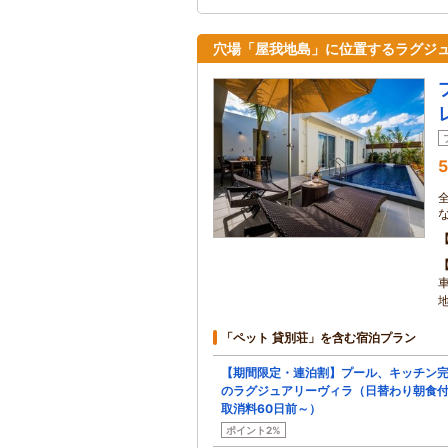
穴場「屋我地島」に位置するラグジ
5
「ペット 貸別荘」を含む宿泊プラン
【期間限定・連泊割】プール、キッチン
のラグジュアリーヴィラ（日替わり朝食
取消料60日前～）
ポイント2%