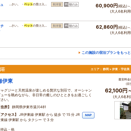
ジュ
…さい。 ・
ペット
の受け入…
和洋室
朝のみ
60,900円
(税込)～
(大人6名利用
ッチ
…さい。 ・
ペット
の受け入…
和洋室
朝のみ
62,860円
(税込)～
食
(大人6名利用
この施設の宿泊プランをもっと
別荘
エリア：
静岡 > 伊東・宇佐美
最安料金(
海伊東
(目
62,100円
ジャグジーと天然温泉が楽しめる贅沢な別荘で、オーシャン
ビューを眺めながら、非日常の癒しのひとときをお過ごしく
(大人6名利
ださい。
住所
静岡県伊東市湯川481
アクセス
JR伊東線 伊東駅 から 徒歩 で 15 分 JR
MAP
東線 伊東駅 から タクシー で 3 分
ジ持込・他