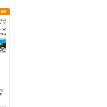
・国頭
税込)
安)
～
/室
用時)
/室
時)