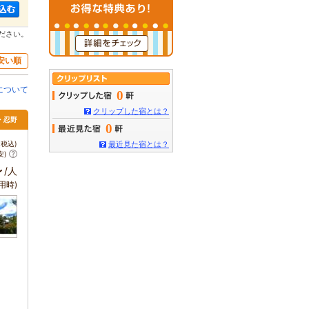
ださい。
安い順
について
0
クリップした宿とは？
湖・忍野
0
税込)
最近見た宿とは？
安)
～
/人
用時)