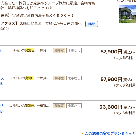
一式整った一棟貸しは家族やグループ旅行に最適。宮崎青島
神社・鵜戸神宮へも好アクセス◎
住所
宮崎県宮崎市内海字西又４９５０－１
アクセス
宮崎自動車道 宮崎ICから日南方面へ
MAP
30分
大
… 海沿いの
貸別荘
、一棟貸…
和洋室
食事なし
57,900円
(税込)～
ート
(大人6名利用
大人
… 海沿いの
貸別荘
、一棟貸…
和洋室
食事なし
57,900円
(税込)～
B
(大人6名利用
大人
… 海沿いの
貸別荘
、一棟貸…
和洋室
食事なし
63,600円
(税込)～
B
(大人6名利用
この施設の宿泊プランをもっと