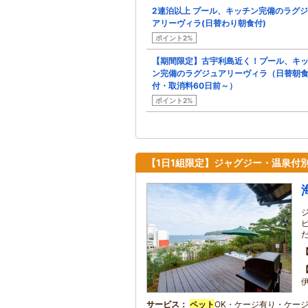
2連泊以上 プール、キッチン完備のラグ
アリーヴィラ(日替わり朝食付)
ポイント2%
【期間限定】古宇利島近く！プール、キ
ン完備のラグジュアリーヴィラ（日替朝
付・取消料60日前～）
ポイント2%
【1日1組限定】ジャグジー・温泉付
伊
サービス
ペット
OK・ケージ有り・ケー