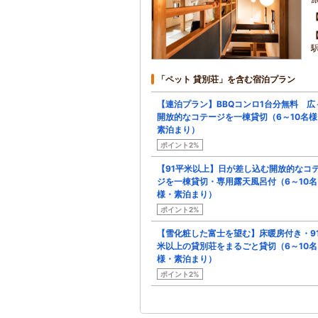
「ペット 貸別荘」を含む宿泊プラン
【連泊プラン】BBQコンロ1台分無料 広
開放的なコテージを一棟貸切（6～10名様
素泊まり）
ポイント2%
【91平米以上】日が差し込む開放的なコ
ジを一棟貸切・専用露天風呂付（6～10名
様・素泊まり）
ポイント2%
【雪化粧した富士を望む】床暖房付き・9
米以上の貸別荘をまるごと貸切（6～10名
様・素泊まり）
ポイント2%