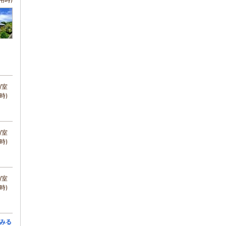
/室
時)
/室
時)
/室
時)
みる