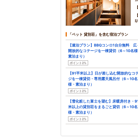
「ペット 貸別荘」を含む宿泊プラン
【連泊プラン】BBQコンロ1台分無料 広
開放的なコテージを一棟貸切（6～10名様
素泊まり）
ポイント2%
【91平米以上】日が差し込む開放的なコ
ジを一棟貸切・専用露天風呂付（6～10名
様・素泊まり）
ポイント2%
【雪化粧した富士を望む】床暖房付き・9
米以上の貸別荘をまるごと貸切（6～10名
様・素泊まり）
ポイント2%