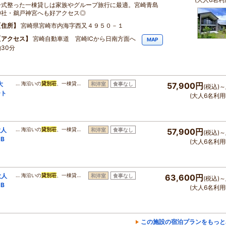
一式整った一棟貸しは家族やグループ旅行に最適。宮崎青島
神社・鵜戸神宮へも好アクセス◎
住所
宮崎県宮崎市内海字西又４９５０－１
アクセス
宮崎自動車道 宮崎ICから日南方面へ
MAP
30分
大
… 海沿いの
貸別荘
、一棟貸…
和洋室
食事なし
57,900円
(税込)～
ート
(大人6名利用
大人
… 海沿いの
貸別荘
、一棟貸…
和洋室
食事なし
57,900円
(税込)～
B
(大人6名利用
大人
… 海沿いの
貸別荘
、一棟貸…
和洋室
食事なし
63,600円
(税込)～
B
(大人6名利用
この施設の宿泊プランをもっと