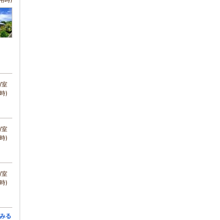
/室
時)
/室
時)
/室
時)
みる