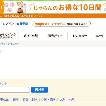
 ～日本最大級の宿・ホテル予約サイト～
ログイン
会員登録
お得な特典をみる
ゃらんパック
遊び・体験
観光ガイド
レンタカー
航空券
（交通＋宿泊）
日帰り・デイユース
ベント
・甲信越
｜
東海
｜
近畿・北陸
｜
中国・四国
｜
九州・沖縄