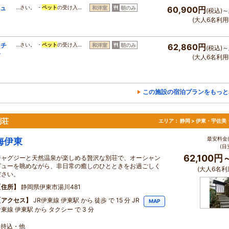
ジュ
…さい。 ・
ペット
の受け入…
和洋室
朝のみ
60,900円
(税込)～
(大人6名利用
ッチ
…さい。 ・
ペット
の受け入…
和洋室
朝のみ
62,860円
(税込)～
食
(大人6名利用
この施設の宿泊プランをもっと
別荘
エリア：
静岡 > 伊東・宇佐美
最安料金(
海伊東
(目
62,100円
ジャグジーと天然温泉が楽しめる贅沢な別荘で、オーシャン
ビューを眺めながら、非日常の癒しのひとときをお過ごしく
(大人6名利
ださい。
住所
静岡県伊東市湯川481
アクセス
JR伊東線 伊東駅 から 徒歩 で 15 分 JR
MAP
東線 伊東駅 から タクシー で 3 分
ジ持込・他