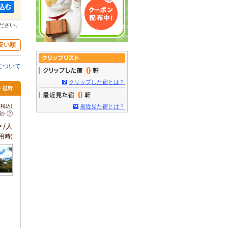
ださい。
安い順
について
0
クリップした宿とは？
湖・忍野
0
税込)
最近見た宿とは？
安)
～
/人
用時)