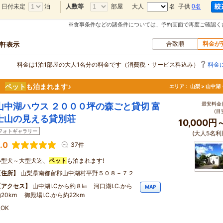
日付未定
泊
部屋
大人
名 子供
0名
人数等
※食事条件などの諸条件については、予約画面で再度ご確認く
合致順
料金が
8軒表示
料金は1泊1部屋の大人1名分の料金です（消費税・サービス料込み）
料金
♪
ペット
も泊まれます♪
エリア：
山梨 > 山中
最安料金(
山中湖ハウス ２０００坪の森ごと貸切 富
(目
士山の見える貸別荘
10,000円
フォトギャラリー
(大人5名利
.0
37件
小型犬～大型犬迄、
ペット
も泊まれます!
住所
山梨県南都留郡山中湖村平野５０８－７２
アクセス
山中湖I.Cから約８㎞ 河口湖I.C.から
MAP
20km 御殿場I.C.から約22km
OK