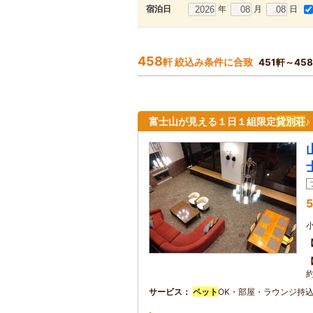
年
月
日
宿泊日
458
軒 絞込み条件に合致
451軒～45
富士山が見える１日１組限定
貸別荘
5
約
サービス
ペット
OK・部屋・ラウンジ持込