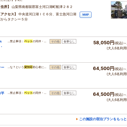
住所
山梨県南都留郡富士河口湖町船津２８２
アクセス
中央道河口湖ＩＣ６分、富士急河口湖
MAP
駅からタクシー５分
々
…禁止事項：
ペット
の同伴・…
その他
食事なし
58,050円
(税込)～
・
(大人6名利用
テー
…な？という
貸別荘
初心者に…
その他
食事なし
64,500円
(税込)～
(大人6名利用
1平
…禁止事項：
ペット
の同伴・…
その他
食事なし
64,500円
(税込)～
(大人6名利用
この施設の宿泊プランをもっと