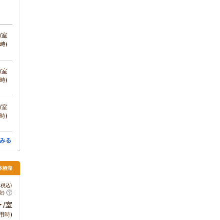
/室
時)
/室
時)
/室
時)
みる
本栖湖
税込)
安)
～
/室
用時)