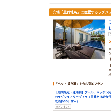
穴場「屋我地島」に位置するラグジ
5
「ペット 貸別荘」を含む宿泊プラン
【期間限定・連泊割】プール、キッチン
のラグジュアリーヴィラ（日替わり朝食
取消料60日前～）
ポイント2%