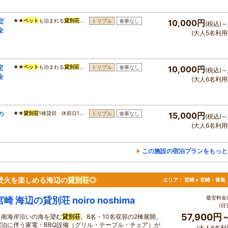
定
★★
ペット
も泊まれる
貸別荘
…
トリプル
食事なし
10,000円
(税込)～
全
(大人5名利用
定
★★
ペット
も泊まれる
貸別荘
…
トリプル
食事なし
10,000円
(税込)～
全
(大人6名利用
の
★★
貸別荘
1棟貸切 休前日1…
トリプル
食事なし
15,000円
(税込)～
(大人6名利用
この施設の宿泊プランをもっと
や焚火を楽しめる海辺の
貸別荘
◎
エリア：
宮崎 > 宮崎・青島
最安料金(
宮崎 海辺の貸別荘 noiro noshima
(目
57,900円
日南海岸沿いの海を望む
貸別荘
。8名・10名収容の2棟展開。
宿泊に伴う家電・BBQ設備（グリル・テーブル・チェア）が
(大人6名利