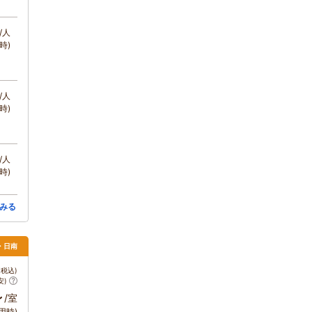
/人
時)
/人
時)
/人
時)
みる
・日南
税込)
安)
～
/室
用時)