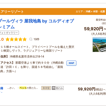
ュアリーリゾート
エリア：
沖縄 > 本部・名護
最安料金(
プールヴィラ 屋我地島 by コルディオプ
(目
レミアム
59,920円
フォトギャラリー
(大人6名利
.0
19件
全１５棟オールスイート。プライベートプールを備えた贅沢
な１棟貸しヴィラ。ラグジュアリーな南国リゾート
住所
沖縄県名護市済井出218‐14
アクセス
那覇空港より車で約９０分（沖縄自動
MAP
車道「許田ＩＣ」を降り、国道５８号経由し「屋我
地島」方面へ）
完備
…さい。 ・
ペット
の受け入…
和洋室
朝のみ
59,920円
(税込)～
付・
(大人6名利用