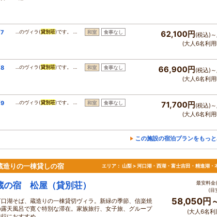
7
…のヴィラ(
貸別荘
)です。 …
和室
食事なし
62,100円
(税込)～
(大人6名利用
8
…のヴィラ(
貸別荘
)です。 …
和室
食事なし
66,900円
(税込)～
(大人6名利用
9
…のヴィラ(
貸別荘
)です。 …
和室
食事なし
71,700円
(税込)～
(大人6名利用
この施設の宿泊プランをもっと
蔵造りの一棟貸しの宿
エリア：
山梨 > 河口湖・西湖・富士吉田・精進湖・
最安料金(
蔵の宿 松屋（貸別荘）
(目
58,050円
河口湖そば、蔵造りの一棟貸切ヴィラ。新緑の季節、信楽焼
の露天風呂で寛ぐ特別な滞在。家族旅行、女子旅、グループ
(大人6名利
旅行におすすめ。