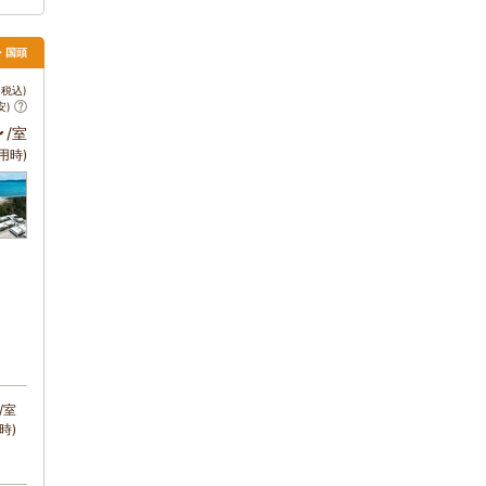
・国頭
税込)
安)
～
/室
用時)
/室
時)