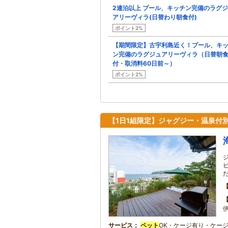
2連泊以上 プール、キッチン完備のラグ
アリーヴィラ(日替わり朝食付)
ポイント2%
【期間限定】古宇利島近く！プール、キ
ン完備のラグジュアリーヴィラ（日替朝
付・取消料60日前～）
ポイント2%
【1日1組限定】ジャグジー・温泉付
伊
サービス
ペット
OK・ケージ有り・ケー