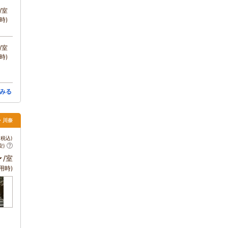
/室
時)
/室
時)
みる
・川奈
税込)
安)
～
/室
用時)