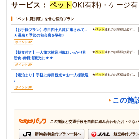
サービス
ペット
OK(有料)・ケージ
「ペット 貸別荘」を含む宿泊プラン
【お手軽プラン】赤目四十八滝に癒されて…
★
ペット
連れのお客様は必ず…
★温泉と季節の旬会席を堪能♪
ポイントUP
【朝食付き】一人旅大歓迎♪朝はしっかり和
★
ペット
連れのお客様は必ず…
朝食♪赤目滝観光に★★
ポイントUP
【素泊まり】手軽に赤目観光★お一人様歓迎
★
ペット
連れのお客様は必ず…
♪
ポイントUP
この施
この施設と交通手段を自由に組み合わせたおトクな
新幹線/特急付プラン一覧へ
航空券付プラ