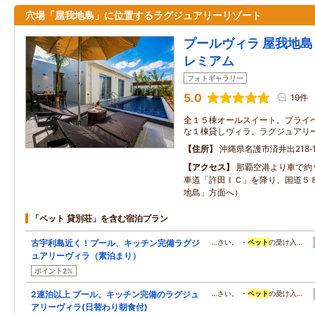
穴場「屋我地島」に位置するラグジュアリーリゾート
プールヴィラ 屋我地島 
レミアム
フォトギャラリー
5.0
19件
全１５棟オールスイート。プライ
な１棟貸しヴィラ。ラグジュアリ
住所
沖縄県名護市済井出218‐
アクセス
那覇空港より車で約
車道「許田ＩＣ」を降り、国道５
地島」方面へ）
「ペット 貸別荘」を含む宿泊プラン
古宇利島近く！プール、キッチン完備ラグジ
…さい。 ・
ペット
の受け入…
ュアリーヴィラ（素泊まり）
ポイント2%
2連泊以上 プール、キッチン完備のラグジュ
…さい。 ・
ペット
の受け入…
アリーヴィラ(日替わり朝食付)