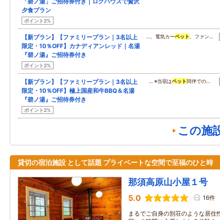
「碧ノ湯」ご招待券付き｜ログハウスで贅沢
夕食プラン
ポイント2%
【新プラン】【ファミリープラン｜3名以上
…、電気カー
ペット
、ファン…
限定・10％OFF】カナディアンレッド｜名湯
『碧ノ湯』ご招待券付き
ポイント2%
【新プラン】【ファミリープラン｜3名以上
… ※当宿は
ペット
同伴での…
限定・10％OFF】極上国産和牛BBQ＆名湯
『碧ノ湯』ご招待券付き
ポイント2%
この施
貸切の宿泊施設 として話題 プライベートな空間で至福のひと時
那須高原山小屋１号
5.0
16件
まるでご自身の別荘のような居住性