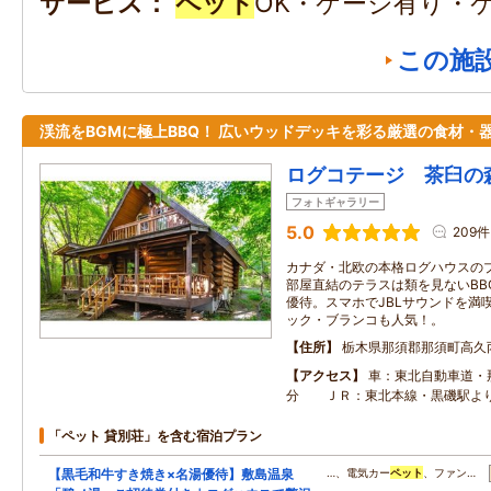
サービス
ペット
OK・ケージ有り・
この施
渓流をBGMに極上BBQ！ 広いウッドデッキを彩る厳選の食材・
ログコテージ 茶臼の
フォトギャラリー
5.0
209件
カナダ・北欧の本格ログハウスの
部屋直結のテラスは類を見ないBB
優待。スマホでJBLサウンドを満
ック・ブランコも人気！。
住所
栃木県那須郡那須町高久
アクセス
車：東北自動車道・
分 ＪＲ：東北本線・黒磯駅よ
「ペット 貸別荘」を含む宿泊プラン
【黒毛和牛すき焼き×名湯優待】敷島温泉
…、電気カー
ペット
、ファン…