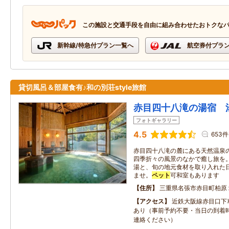
この施設と交通手段を自由に組み合わせたおトクな
新幹線/特急付プラン一覧へ
航空券付プラ
貸切風呂＆部屋食有♪和の別荘style旅館
赤目四十八滝の湯宿 
フォトギャラリー
4.5
653件
赤目四十八滝の麓にある天然温泉
四季折々の風景のなかで癒し旅を
湯と、旬の地元食材を取り入れた
ませ。
ペット
可和室もあります
住所
三重県名張市赤目町柏原
アクセス
近鉄大阪線赤目口下
あり（事前予約不要・当日の到着
連絡ください）