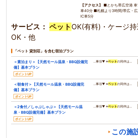
アクセス
■とかち帯広空港 車1
車40分 ■札幌より3時間/帯広・
IC車5分
サービス
ペット
OK(有料)・ケージ
OK・他
「ペット 貸別荘」を含む宿泊プラン
＜素泊まり＞【天然モール温泉・BBQ設備完
…事項▼ ※
ペット
の同伴は…
備】基本プラン
ポイントUP
＜朝食付＞【天然モール温泉・BBQ設備完
…事項▼ ※
ペット
の同伴は…
備】基本プラン
ポイントUP
＜2食付／しゃぶしゃぶ＞【天然モール温
…事項▼ ※
ペット
の同伴は…
泉・BBQ設備完備】基本プラン
ポイントUP
この施