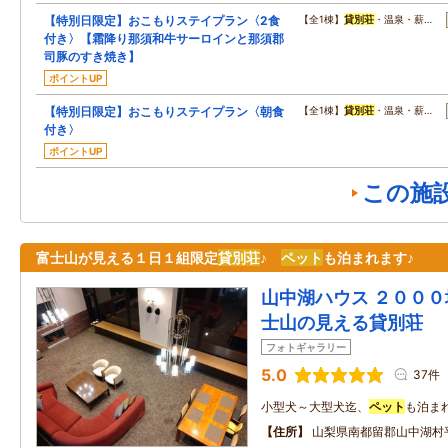
【特別日限定】おこもりステイプラン〈2食
【全1棟】
貸別荘
・温泉・薪…
付き〉【霜降り那須和牛サーロインと那須郡
司豚のすき焼き】
ポイントUP
【特別日限定】おこもりステイプラン〈朝食
【全1棟】
貸別荘
・温泉・薪…
付き〉
ポイントUP
この施
富士山が見える１日１組限定
貸別荘
♪
ペット
も泊まれます♪
山中湖ハウス ２０００
士山の見える貸別荘
フォトギャラリー
5.0
37件
小型犬～大型犬迄、
ペット
も泊まれ
住所
山梨県南都留郡山中湖村