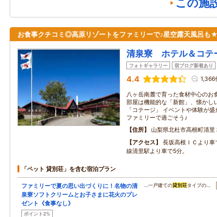
この施
お食事クチコミ◎高原リゾートをファミリーで♪星空露天風呂も
清泉寮 ホテル＆コテ
フォトギャラリー
宿ブログ新着あり
4.4
1,36
八ヶ岳南麓で育った食材中心のお
部屋は機能的な「新館」、懐かし
「コテージ」 イベントや体験が盛
ファミリーで過ごそう♪
住所
山梨県北杜市高根町清里
アクセス
長坂高根ＩＣより車
線清里駅より車で5分。
「ペット 貸別荘」を含む宿泊プラン
ファミリーで夏の思い出づくりに！名物の清
…一戸建ての
貸別荘
タイプの…
泉寮ソフトクリームとお子さまに花火のプレ
ゼント《食事なし》
ポイント2%