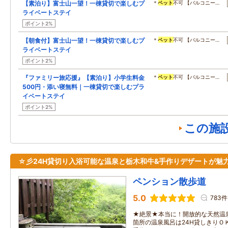
【素泊り】富士山一望！一棟貸切で楽しむプ
＊
ペット
不可 【バルコニー…
ライベートステイ
ポイント2%
【朝食付】富士山一望！一棟貸切で楽しむプ
＊
ペット
不可 【バルコニー…
ライベートステイ
ポイント2%
『ファミリー旅応援』【素泊り】小学生料金
＊
ペット
不可 【バルコニー…
500円・添い寝無料｜一棟貸切で楽しむプラ
イベートステイ
ポイント2%
この施
☆彡24H貸切り入浴可能な温泉と栃木和牛&手作りデザートが魅
ペンション散歩道
5.0
783件
★絶景★本当に！開放的な天然温
箇所の温泉風呂は24H貸しきりＯ