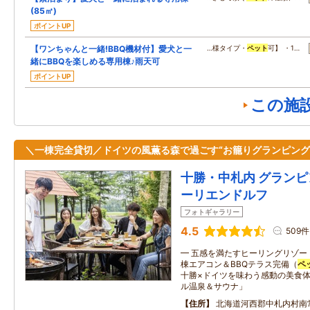
(85㎡)
ポイントUP
【ワンちゃんと一緒!BBQ機材付】愛犬と一
…様タイプ・
ペット
可】 ・1…
緒にBBQを楽しめる専用棟♪雨天可
ポイントUP
この施
＼一棟完全貸切／ドイツの風薫る森で過ごす“お籠りグランピング
十勝・中札内 グランピ
ーリエンドルフ
フォトギャラリー
4.5
509件
━ 五感を満たすヒーリングリゾー
棟エアコン＆BBQテラス完備（
ペ
十勝×ドイツを味わう感動の美食体
ル温泉＆サウナ」
住所
北海道河西郡中札内村南