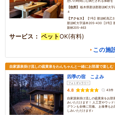
憩いの時間に心満たされる体験を
住所
栃木県那須郡那須町大字
４
アクセス
【1号】那須町高乙33
那須町大字湯本205ｰ430【3号
新林205-463
サービス
ペット
OK(有料)
この施
自家源泉掛け流しの硫黄泉をわんちゃんと一緒にお部屋で楽しむ
四季の宿 こよみ
フォトギャラリー
4.8
43件
自家源泉掛け流しの硫黄泉をお部
みいただけます！ 人工芝やウッド
グランも全棟に完備。 お食事もお
しみいただけます♪