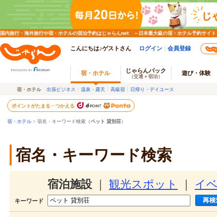
国内旅行・海外旅行や宿・ホテルの宿泊予約はじゃらんnet ～日本最大級の宿・ホテル予約サイト
こんにちは♪ゲストさん
ログイン
会員登録
じゃらんパック
宿・ホテル
遊び・体験
（交通＋宿泊）
宿・ホテル
出張ビジネス
温泉・露天
高級宿
日帰り・デイユース
ポイントがたまる・つかえる
宿・ホテル
> 宿名・キーワード検索（
ペット 貸別荘
）
宿名・キーワード検索
宿泊施設
｜
観光スポット
｜
イ
キーワード