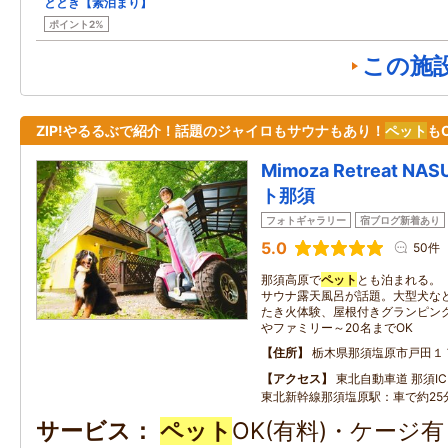
ととき【素泊まり】
ポイント2%
この施
ZIP!やるるぶで紹介！話題のジャイロもサウナもあり！
ペット
も
Mimoza Retreat 
ト那須
フォトギャラリー
宿ブログ新着あり
5.0
50件
那須高原で
ペット
とも泊まれる。
サウナ露天風呂が話題。大型犬な
たき火体験、屋根付きグランピング
やファミリー～20名までOK
住所
栃木県那須塩原市戸田１
アクセス
東北自動車道 那須IC：
東北新幹線那須塩原駅：車で約25
サービス
ペット
OK(有料)・ケージ