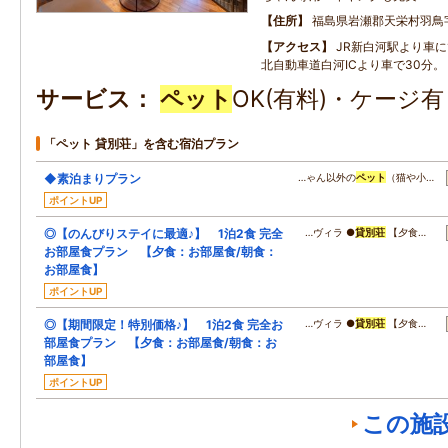
住所
福島県岩瀬郡天栄村羽鳥
アクセス
JR新白河駅より車に
北自動車道白河ICより車で30分。
サービス
ペット
OK(有料)・ケージ
「ペット 貸別荘」を含む宿泊プラン
◆素泊まりプラン
…ゃん以外の
ペット
（猫や小…
ポイントUP
◎【のんびりステイに最適♪】 1泊2食 完全
…ヴィラ ●
貸別荘
【夕食…
お部屋食プラン 【夕食：お部屋食/朝食：
お部屋食】
ポイントUP
◎【期間限定！特別価格♪】 1泊2食 完全お
…ヴィラ ●
貸別荘
【夕食…
部屋食プラン 【夕食：お部屋食/朝食：お
部屋食】
ポイントUP
この施