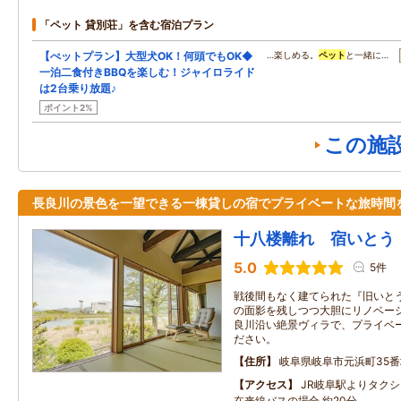
「ペット 貸別荘」を含む宿泊プラン
【ぺットプラン】大型犬OK！何頭でもOK◆
…楽しめる。
ペット
と一緒に…
一泊二食付きBBQを楽しむ！ジャイロライド
は2台乗り放題♪
ポイント2%
この施
長良川の景色を一望できる一棟貸しの宿でプライベートな旅時間
十八楼離れ 宿いとう
5.0
5件
戦後間もなく建てられた『旧いと
の面影を残しつつ大胆にリノベーシ
良川沿い絶景ヴィラで、プライベ
ださい。
住所
岐阜県岐阜市元浜町35番
アクセス
JR岐阜駅よりタクシ
在来線バスの場合 約20分