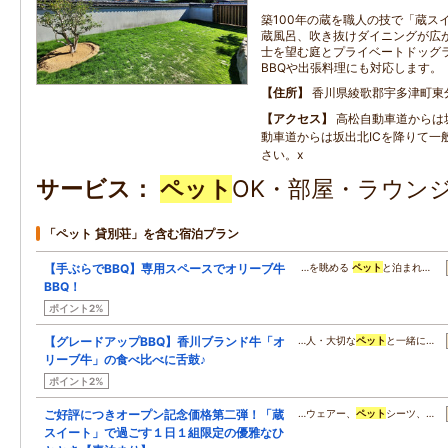
築100年の蔵を職人の技で「蔵ス
蔵風呂、吹き抜けダイニングが広
士を望む庭とプライベートドッグ
BBQや出張料理にも対応します。
住所
香川県綾歌郡宇多津町東分1
アクセス
高松自動車道からは坂
動車道からは坂出北ICを降りて一
さい。x
サービス
ペット
OK・部屋・ラウンジ
「ペット 貸別荘」を含む宿泊プラン
【手ぶらでBBQ】専用スペースでオリーブ牛
…を眺める
ペット
と泊まれ…
BBQ！
ポイント2%
【グレードアップBBQ】香川ブランド牛「オ
…人・大切な
ペット
と一緒に…
リーブ牛」の食べ比べに舌鼓♪
ポイント2%
ご好評につきオープン記念価格第二弾！「蔵
…ウェアー、
ペット
シーツ、…
スイート」で過ごす１日１組限定の優雅なひ