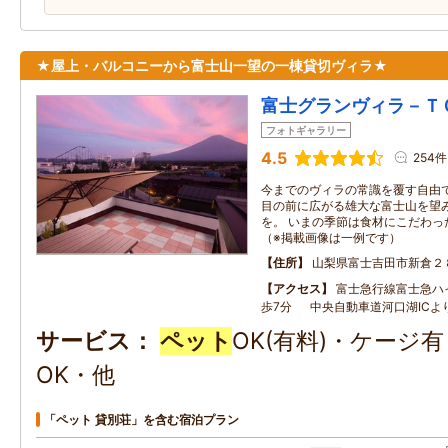
★屋上・バルコニーから富士山一望の一棟貸切ヴィラ★
富士グランヴィラ－Ｔ
フォトギャラリー
4.5
254件
今までのヴィラの常識を覆す自由
目の前に広がる雄大な富士山を望
を。 いまの季節は食材にこだわっ
（※掲載画像は一例です）
住所
山梨県富士吉田市新倉２
アクセス
富士急行線富士急ハ
歩7分 中央自動車道河口湖ICよ
サービス
ペット
OK(有料)・ケージ
OK・他
「ペット 貸別荘」を含む宿泊プラン