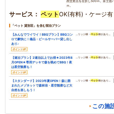
西交差点を左折し500ｍ。富士急バ
ｍ。
サービス
ペット
OK(有料)・ケージ
「ペット 貸別荘」を含む宿泊プラン
【みんなでワイワイ！BBQプラン】BBQコン
…リッジ棟・
ペット
棟があり…
ロで豪快に！備品・ビールサーバー貸し出し
あり♪
ポイントUP
【連泊プラン】2連泊以上でお得★2023年8
…リッジ棟・
ペット
棟があり…
月OPEN★専用デッキで森を眺めてBBQ！夜
は星空観察も！
ポイントUP
【スタンダード】2023年夏OPEN！森に囲
…リッジ棟・
ペット
棟があり…
まれたメゾネットで森林浴・星空観察など大
自然を楽しもう！
ポイントUP
この施