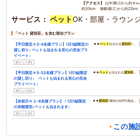
アクセス
山中湖I.Cから約８㎞
約20km 御殿場I.C.から約22km
サービス
ペット
OK・部屋・ラウンジ
「ペット 貸別荘」を含む宿泊プラン
【平日限定☆2-4名様プラン】1日1組限定の
★★
ペット
泊まれる
貸別荘
1…
貸し切り♪ ペットも泊まれる安心の完全プラ
イベート♪
ポイント2%
【平日限定☆5-22名様プラン】1日1組限定
★★
ペット
も泊まれる
貸別荘
…
の貸し切り♪ ペットも泊まれる安心の完全
プライベート♪
ポイント2%
【休前日☆２-6名様プラン】！1日1組限定
★★
貸別荘
1棟90,000円(税込…
の本館貸切♪ペットも泊まれます♪
ポイント2%
この施