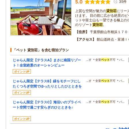
5.0
35件
上質な空間が魅力の
貸別荘
にリー
けます。 目の前に広がる絶景のビ
ットや富士山も一望できる極上のロ
のリゾート
貸別荘
。
住所
千葉県館山市相浜１７０
アクセス
館山道終点・富浦Ｉ
「ペット 貸別荘」を含む宿泊プラン
じゃらん限定【テラスA】まさに南国リゾー
…す ＊全室
ペット
不可 ＊バ…
ト！全室絶景のオーシャンビュー
ポイントUP
じゃらん限定【テラスB】緑をモチーフにし
…す ＊全室
ペット
不可 ＊バ…
たくつろぎ空間でゆったりとしたひとときを
ポイントUP
じゃらん限定【テラスC】海沿いのプライベ
…す ＊全室
ペット
不可 ＊バ…
ート空間で過ごす安らぎのひとときを♪
ポイントUP