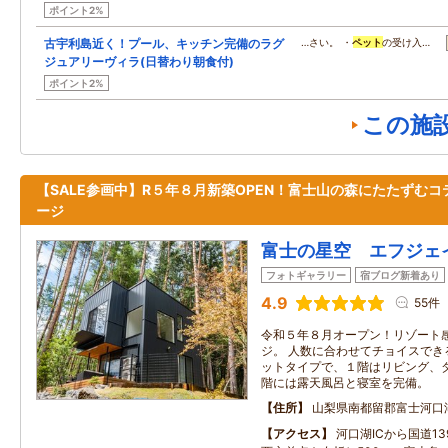
ポイント2%
古宇利島近く！プール、キッチン完備のラグ
…さい。 ・
ペット
の受け入…
ジュアリーヴィラ(日替わり朝食付)
ポイント2%
この施
【SALE参画中】R５年８月新築OPEN！富士山の森にたたずむコ
ージ
富士の星空 エフジェ
フォトギャラリー
宿ブログ新着あり
4.9
55件
令和５年８月オープン！リゾート
ジ。 人数に合わせてチョイスでき
ットタイプで、１階はリビング、
階には露天風呂と寝室を完備。
住所
山梨県南都留郡富士河口
アクセス
河口湖ICから国道1