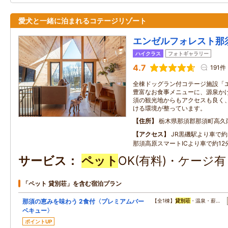
愛犬と一緒に泊まれるコテージリゾート
エンゼルフォレスト那
ハイクラス
フォトギャラリー
4.7
191件
全棟ドッグラン付コテージ施設「
豊富なお食事メニューに、源泉かけ
須の観光地からもアクセスも良く
ける環境が整っています。
住所
栃木県那須郡那須町高久
アクセス
JR黒磯駅より車で約3
那須高原スマートICより車で約12分
サービス
ペット
OK(有料)・ケージ
「ペット 貸別荘」を含む宿泊プラン
那須の恵みを味わう 2食付〈プレミアムバー
【全1棟】
貸別荘
・温泉・薪…
ベキュー〉
ポイントUP