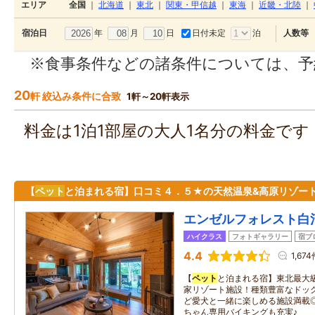
エリア
全国
｜
北海道
｜
東北
｜
関東・甲信越
｜
東海
｜
近畿・北陸
｜
年
月
日
日付未定
泊
宿泊日
人数等
※食事条件などの諸条件については、予
20
軒 絞込み条件に合致
1軒～20軒表示
料金は1泊1部屋の大人1名分の料金で
【
ペット
と泊まれる宿】口コミ４．５★の天然温泉&高原リゾート
エンゼルフォレスト白
ハイクラス
フォトギャラリー
宿ブ
4.4
1,67
【
ペット
と泊まれる宿】東北最大級
家リゾート施設！種類豊富なドッ
ど愛犬と一緒に楽しめる施設満載
ちゃん専用バイキングも充実♪