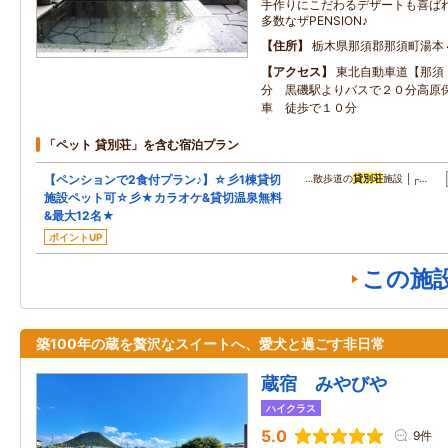
手作りにこだわるデザートも喜ばれ
多数なザPENSION♪
住所
栃木県那須郡那須町湯本
アクセス
東北自動車道【那須
分 黒磯駅よりバスで２０分高原
車 徒歩で１０分
「ペット 貸別荘」を含む宿泊プラン
【ペンションで2食付プラン♪】☆彡1棟貸切
…散歩道の
貸別荘
施設 │┌…
施設ペット可☆彡★カラオケ&貸切温泉無料
&最大12名★
ポイントUP
この施
築100年の蔵を贅沢なスイートへ、愛犬と過ごす非日常
蔵宿 みやびや
ハイクラス
5.0
9件