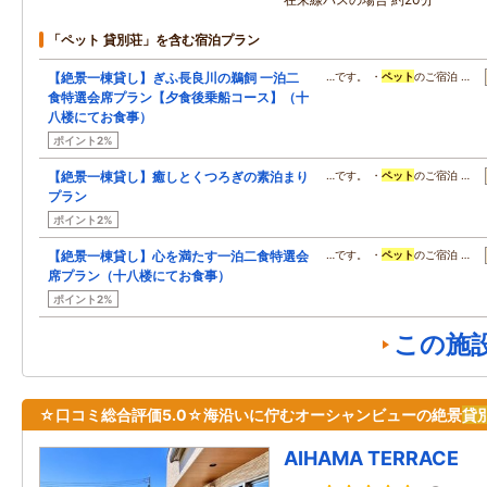
「ペット 貸別荘」を含む宿泊プラン
【絶景一棟貸し】ぎふ長良川の鵜飼 一泊二
…です。 ・
ペット
のご宿泊 …
食特選会席プラン【夕食後乗船コース】（十
八楼にてお食事）
ポイント2%
【絶景一棟貸し】癒しとくつろぎの素泊まり
…です。 ・
ペット
のご宿泊 …
プラン
ポイント2%
【絶景一棟貸し】心を満たす一泊二食特選会
…です。 ・
ペット
のご宿泊 …
席プラン（十八楼にてお食事）
ポイント2%
この施
☆口コミ総合評価5.0☆海沿いに佇むオーシャンビューの絶景
貸
AIHAMA TERRACE