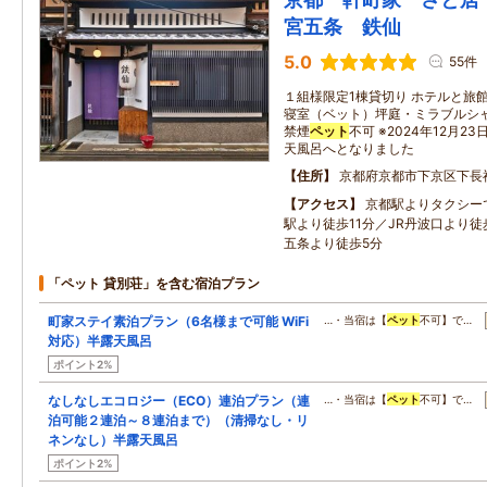
宮五条 鉄仙
5.0
55件
１組様限定1棟貸切り ホテルと旅
寝室（ベット）坪庭・ミラブルシャワ
禁煙
ペット
不可 ※2024年12月
天風呂へとなりました
住所
京都府京都市下京区下長
アクセス
京都駅よりタクシー
駅より徒歩11分／JR丹波口より徒
五条より徒歩5分
「ペット 貸別荘」を含む宿泊プラン
町家ステイ素泊プラン（6名様まで可能 WiFi
…・当宿は【
ペット
不可】で…
対応）半露天風呂
ポイント2%
なしなしエコロジー（ECO）連泊プラン（連
…・当宿は【
ペット
不可】で…
泊可能２連泊～８連泊まで）（清掃なし・リ
ネンなし）半露天風呂
ポイント2%