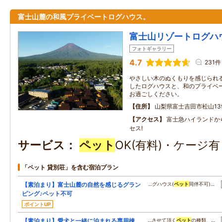
富士山麓の和風プライベートログハウス。
富士山リゾートログハ
フォトギャラリー
4.7
231件
やさしい木のぬくもりを感じられ
したログハウスと、和のプライベ
お過ごしください。
住所
山梨県富士吉田市松山13
アクセス
富士急ハイランドか
セス!
サービス
ペット
OK(有料)・ケージ
「ペット 貸別荘」を含む宿泊プラン
【素泊まり】富士山麓の自然を感じるグラン
…グハウス(
ペット
同伴不可)…
ピング♪ペット不可
ポイントUP
【素泊まり】愛犬と一緒に泊まれる専用棟
…させて頂く
ペット
の種類、…