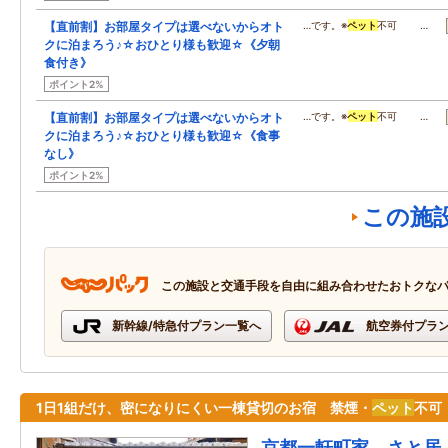
【直前割】お部屋タイプは選べないからオト
…です。※
ペット
不可 …
クに泊まろう♪☆おひとり様も歓迎☆《夕朝
食付き》
ポイント2%
【直前割】お部屋タイプは選べないからオト
…です。※
ペット
不可 …
クに泊まろう♪☆おひとり様も歓迎☆《食事
なし》
ポイント2%
この施
この施設と交通手段を自由に組み合わせたおトクな
新幹線/特急付プラン一覧へ
航空券付プラ
1日1組だけ、密になりにくい一棟貸切のお宿 禁煙・
ペット
不可
京都一軒町家 さと居