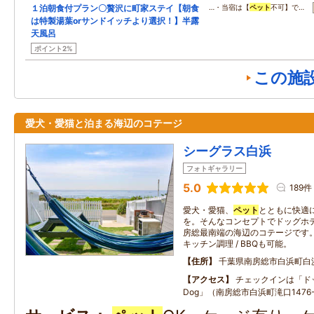
１泊朝食付プラン〇贅沢に町家ステイ【朝食
…・当宿は【
ペット
不可】で…
は特製湯葉orサンドイッチより選択！】半露
天風呂
ポイント2%
この施
愛犬・愛猫と泊まる海辺のコテージ
シーグラス白浜
フォトギャラリー
5.0
189件
愛犬・愛猫、
ペット
とともに快適
を。そんなコンセプトでドッグホ
房総最南端の海辺のコテージです。
キッチン調理 / BBQも可能。
住所
千葉県南房総市白浜町白
アクセス
チェックインは「ドッ
Dog」（南房総市白浜町滝口1476