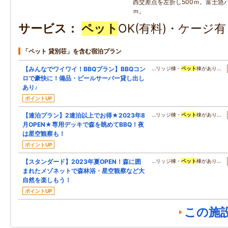
西交差点を左折し500ｍ。富士急バ
ｍ。
サービス
ペット
OK(有料)・ケージ
「ペット 貸別荘」を含む宿泊プラン
【みんなでワイワイ！BBQプラン】BBQコン
…リッジ棟・
ペット
棟があり…
ロで豪快に！備品・ビールサーバー貸し出し
あり♪
ポイントUP
【連泊プラン】2連泊以上でお得★2023年8
…リッジ棟・
ペット
棟があり…
月OPEN★専用デッキで森を眺めてBBQ！夜
は星空観察も！
ポイントUP
【スタンダード】2023年夏OPEN！森に囲
…リッジ棟・
ペット
棟があり…
まれたメゾネットで森林浴・星空観察など大
自然を楽しもう！
ポイントUP
この施