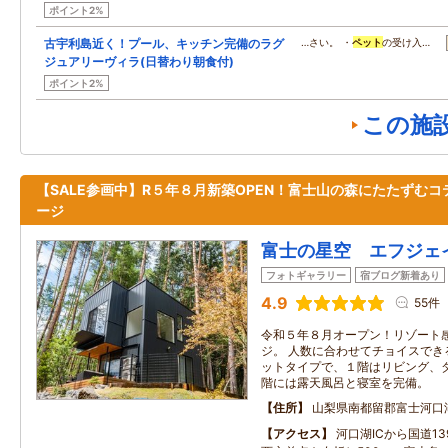
ポイント2%
古宇利島近く！プール、キッチン完備のラグ
…さい。 ・
ペット
の受け入…
ジュアリーヴィラ(日替わり朝食付)
ポイント2%
この施
【SALE参画中】R５年８月新築OPEN！富士山の森にたたずむコ
ージ
富士の星空 エフジェ
フォトギャラリー
宿ブログ新着あり
4.9
55件
令和５年８月オープン！リゾート
ジ。 人数に合わせてチョイスでき
ットタイプで、１階はリビング、
階には露天風呂と寝室を完備。
住所
山梨県南都留郡富士河口
アクセス
河口湖ICから国道1