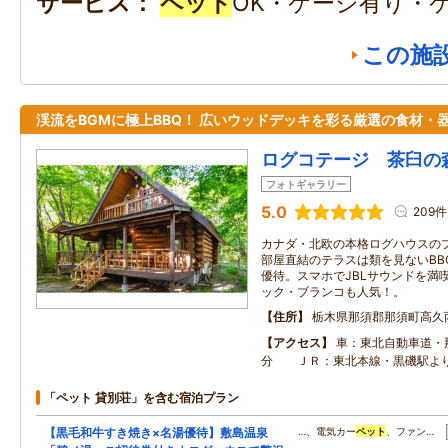
サービス
ペット
OK・ケージ有り・
この施
渓流をBGMに極上BBQ！ 広いウッドデッキを彩る厳選の食材・
ログコテージ 茶臼の
フォトギャラリー
5.0
209件
カナダ・北欧の本格ログハウスの
部屋直結のテラスは類を見ないBB
優待。スマホでJBLサウンドを満
ック・ブランコも人気！。
住所
栃木県那須郡那須町高久
アクセス
車：東北自動車道・
分 ＪＲ：東北本線・黒磯駅よ
「ペット 貸別荘」を含む宿泊プラン
【黒毛和牛すき焼き×名湯優待】敷島温泉
…、電気カー
ペット
、ファン…