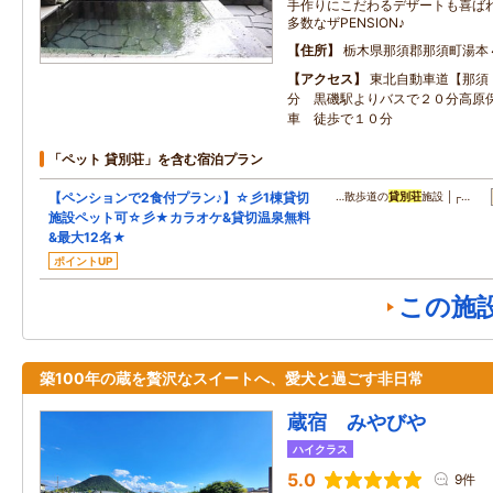
手作りにこだわるデザートも喜ばれ
多数なザPENSION♪
住所
栃木県那須郡那須町湯本
アクセス
東北自動車道【那須
分 黒磯駅よりバスで２０分高原
車 徒歩で１０分
「ペット 貸別荘」を含む宿泊プラン
【ペンションで2食付プラン♪】☆彡1棟貸切
…散歩道の
貸別荘
施設 │┌…
施設ペット可☆彡★カラオケ&貸切温泉無料
&最大12名★
ポイントUP
この施
築100年の蔵を贅沢なスイートへ、愛犬と過ごす非日常
蔵宿 みやびや
ハイクラス
5.0
9件