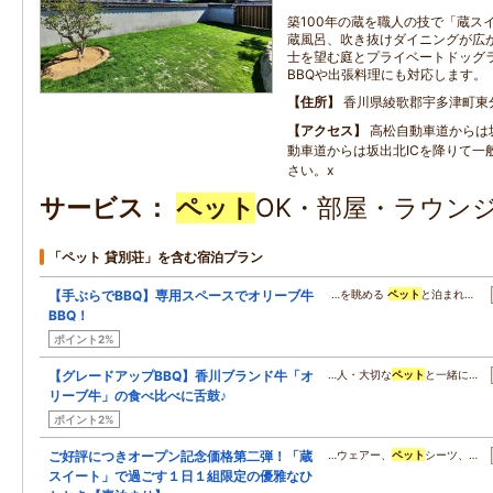
築100年の蔵を職人の技で「蔵ス
蔵風呂、吹き抜けダイニングが広
士を望む庭とプライベートドッグ
BBQや出張料理にも対応します。
住所
香川県綾歌郡宇多津町東分1
アクセス
高松自動車道からは坂
動車道からは坂出北ICを降りて一
さい。x
サービス
ペット
OK・部屋・ラウンジ
「ペット 貸別荘」を含む宿泊プラン
【手ぶらでBBQ】専用スペースでオリーブ牛
…を眺める
ペット
と泊まれ…
BBQ！
ポイント2%
【グレードアップBBQ】香川ブランド牛「オ
…人・大切な
ペット
と一緒に…
リーブ牛」の食べ比べに舌鼓♪
ポイント2%
ご好評につきオープン記念価格第二弾！「蔵
…ウェアー、
ペット
シーツ、…
スイート」で過ごす１日１組限定の優雅なひ