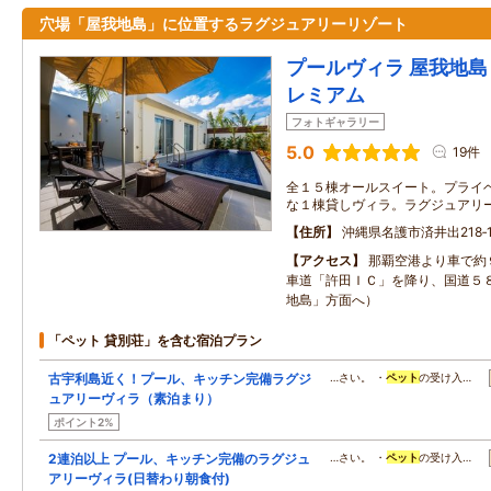
穴場「屋我地島」に位置するラグジュアリーリゾート
プールヴィラ 屋我地島 
レミアム
フォトギャラリー
5.0
19件
全１５棟オールスイート。プライ
な１棟貸しヴィラ。ラグジュアリ
住所
沖縄県名護市済井出218‐
アクセス
那覇空港より車で約
車道「許田ＩＣ」を降り、国道５
地島」方面へ）
「ペット 貸別荘」を含む宿泊プラン
古宇利島近く！プール、キッチン完備ラグジ
…さい。 ・
ペット
の受け入…
ュアリーヴィラ（素泊まり）
ポイント2%
2連泊以上 プール、キッチン完備のラグジュ
…さい。 ・
ペット
の受け入…
アリーヴィラ(日替わり朝食付)