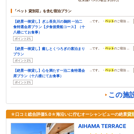
「ペット 貸別荘」を含む宿泊プラン
【絶景一棟貸し】ぎふ長良川の鵜飼 一泊二
…です。 ・
ペット
のご宿泊 …
食特選会席プラン【夕食後乗船コース】（十
八楼にてお食事）
ポイント2%
【絶景一棟貸し】癒しとくつろぎの素泊まり
…です。 ・
ペット
のご宿泊 …
プラン
ポイント2%
【絶景一棟貸し】心を満たす一泊二食特選会
…です。 ・
ペット
のご宿泊 …
席プラン（十八楼にてお食事）
ポイント2%
この施
☆口コミ総合評価5.0☆海沿いに佇むオーシャンビューの絶景
貸
AIHAMA TERRACE