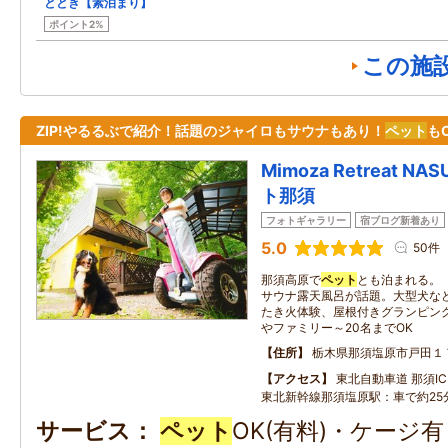
ととき【素泊まり】
ポイント2%
この施
ZIP!やるるぶで紹介！話題のジャイロもサウナもあり！
ペット
も
Mimoza Retreat 
ト那須
フォトギャラリー
宿ブログ新着あり
5.0
50件
那須高原で
ペット
とも泊まれる。
サウナ露天風呂が話題。大型犬な
たき火体験、屋根付きグランピング
やファミリー～20名までOK
住所
栃木県那須塩原市戸田１
アクセス
東北自動車道 那須IC：
東北新幹線那須塩原駅：車で約25
サービス
ペット
OK(有料)・ケージ