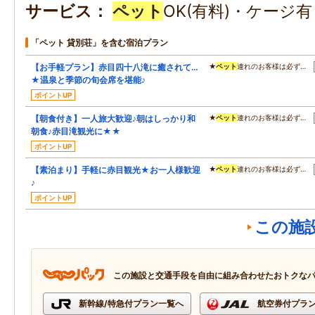
サービス
ペット
OK(有料)・ケージ
「ペット 貸別荘」を含む宿泊プラン
【お手軽プラン】赤目四十八滝に癒されて…
★
ペット
連れのお客様は必ず…
★温泉と季節の旬会席を堪能♪
ポイントUP
【朝食付き】一人旅大歓迎♪朝はしっかり和
★
ペット
連れのお客様は必ず…
朝食♪赤目滝観光に★★
ポイントUP
【素泊まり】手軽に赤目観光★お一人様歓迎
★
ペット
連れのお客様は必ず…
♪
ポイントUP
この施
この施設と交通手段を自由に組み合わせたおトクな
新幹線/特急付プラン一覧へ
航空券付プラ