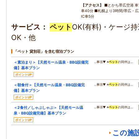
アクセス
■とかち帯広空港 車1
車40分 ■札幌より3時間/帯広・
IC車5分
サービス
ペット
OK(有料)・ケージ
OK・他
「ペット 貸別荘」を含む宿泊プラン
＜素泊まり＞【天然モール温泉・BBQ設備完
…事項▼ ※
ペット
の同伴は…
備】基本プラン
ポイントUP
＜朝食付＞【天然モール温泉・BBQ設備完
…事項▼ ※
ペット
の同伴は…
備】基本プラン
ポイントUP
＜2食付／しゃぶしゃぶ＞【天然モール温
…事項▼ ※
ペット
の同伴は…
泉・BBQ設備完備】基本プラン
ポイントUP
この施