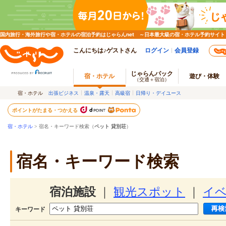
国内旅行・海外旅行や宿・ホテルの宿泊予約はじゃらんnet ～日本最大級の宿・ホテル予約サイト
こんにちは♪ゲストさん
ログイン
会員登録
じゃらんパック
宿・ホテル
遊び・体験
（交通＋宿泊）
宿・ホテル
出張ビジネス
温泉・露天
高級宿
日帰り・デイユース
ポイントがたまる・つかえる
宿・ホテル
> 宿名・キーワード検索（
ペット 貸別荘
）
宿名・キーワード検索
宿泊施設
｜
観光スポット
｜
イ
キーワード