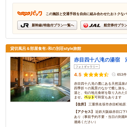
この施設と交通手段を自由に組み合わせたおトクな
新幹線/特急付プラン一覧へ
航空券付プラ
貸切風呂＆部屋食有♪和の別荘style旅館
赤目四十八滝の湯宿 
フォトギャラリー
4.5
653件
赤目四十八滝の麓にある天然温泉
四季折々の風景のなかで癒し旅を
湯と、旬の地元食材を取り入れた
ませ。
ペット
可和室もあります
住所
三重県名張市赤目町柏原
アクセス
近鉄大阪線赤目口下
あり（事前予約不要・当日の到着
連絡ください）