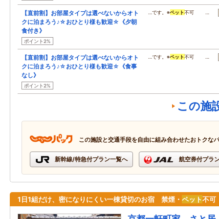
【直前割】お部屋タイプは選べないからオト
…です。※
ペット
不可 …
クに泊まろう♪☆おひとり様も歓迎☆《夕朝
食付き》
ポイント2%
【直前割】お部屋タイプは選べないからオト
…です。※
ペット
不可 …
クに泊まろう♪☆おひとり様も歓迎☆《食事
なし》
ポイント2%
この施
この施設と交通手段を自由に組み合わせたおトクな
新幹線/特急付プラン一覧へ
航空券付プラ
1日1組だけ、密になりにくい一棟貸切のお宿 禁煙・
ペット
不可
京都一軒町家 さと居