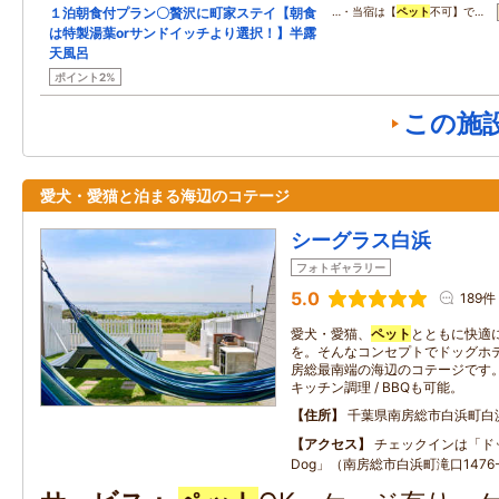
１泊朝食付プラン〇贅沢に町家ステイ【朝食
…・当宿は【
ペット
不可】で…
は特製湯葉orサンドイッチより選択！】半露
天風呂
ポイント2%
この施
愛犬・愛猫と泊まる海辺のコテージ
シーグラス白浜
フォトギャラリー
5.0
189件
愛犬・愛猫、
ペット
とともに快適
を。そんなコンセプトでドッグホ
房総最南端の海辺のコテージです。
キッチン調理 / BBQも可能。
住所
千葉県南房総市白浜町白
アクセス
チェックインは「ドッ
Dog」（南房総市白浜町滝口1476