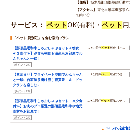
住所
栃木県那須郡那須町湯本37
アクセス
東北自動車道那須IC
で約15分
サービス
ペット
OK(有料)・
ペット
用
「ペット 貸別荘」を含む宿泊プラン
【那須黒毛和牛しゃぶしゃぶセット＋朝食
… ※ご同伴
ペット
料金 【小…
≪２食付≫】夕食も朝食も温泉もお部屋でわ
んちゃんと一緒！
ポイント2%
【素泊まり】プライベート空間でわんちゃん
… ※ご同伴
ペット
1匹につき…
と一緒に自家源泉掛け流し硫黄泉 ＆ ドッ
クランを楽しむ♪
ポイント2%
【那須黒毛和牛しゃぶしゃぶセット ≪夕食
… ※ご同伴
ペット
1匹につき…
付≫】お肉のプロ厳選の那須黒毛和牛や地元
食材をお部屋で！
ポイント2%
この施