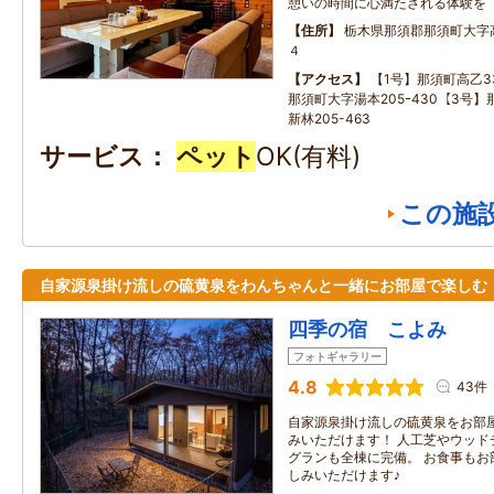
憩いの時間に心満たされる体験を
住所
栃木県那須郡那須町大字
４
アクセス
【1号】那須町高乙33
那須町大字湯本205ｰ430【3号
新林205-463
サービス
ペット
OK(有料)
この施
自家源泉掛け流しの硫黄泉をわんちゃんと一緒にお部屋で楽しむ
四季の宿 こよみ
フォトギャラリー
4.8
43件
自家源泉掛け流しの硫黄泉をお部
みいただけます！ 人工芝やウッド
グランも全棟に完備。 お食事もお
しみいただけます♪