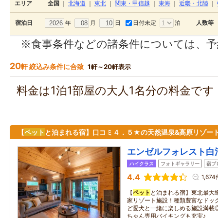
エリア
全国
｜
北海道
｜
東北
｜
関東・甲信越
｜
東海
｜
近畿・北陸
｜
年
月
日
日付未定
泊
宿泊日
人数等
※食事条件などの諸条件については、予
20
軒 絞込み条件に合致
1軒～20軒表示
料金は1泊1部屋の大人1名分の料金で
【
ペット
と泊まれる宿】口コミ４．５★の天然温泉&高原リゾート
エンゼルフォレスト白
ハイクラス
フォトギャラリー
宿ブ
4.4
1,67
【
ペット
と泊まれる宿】東北最大級
家リゾート施設！種類豊富なドッ
ど愛犬と一緒に楽しめる施設満載
ちゃん専用バイキングも充実♪