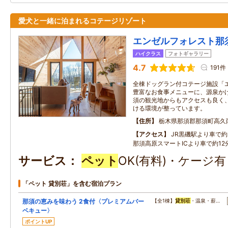
愛犬と一緒に泊まれるコテージリゾート
エンゼルフォレスト那
ハイクラス
フォトギャラリー
4.7
191件
全棟ドッグラン付コテージ施設「
豊富なお食事メニューに、源泉かけ
須の観光地からもアクセスも良く
ける環境が整っています。
住所
栃木県那須郡那須町高久
アクセス
JR黒磯駅より車で約3
那須高原スマートICより車で約12分
サービス
ペット
OK(有料)・ケージ
「ペット 貸別荘」を含む宿泊プラン
那須の恵みを味わう 2食付〈プレミアムバー
【全1棟】
貸別荘
・温泉・薪…
ベキュー〉
ポイントUP