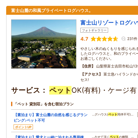
富士山麓の和風プライベートログハウス。
富士山リゾートログハ
フォトギャラリー
4.7
231件
やさしい木のぬくもりを感じられ
したログハウスと、和のプライベ
お過ごしください。
住所
山梨県富士吉田市松山13
アクセス
富士急ハイランドか
セス!
サービス
ペット
OK(有料)・ケージ
「ペット 貸別荘」を含む宿泊プラン
【素泊まり】富士山麓の自然を感じるグラン
…グハウス(
ペット
同伴不可)…
ピング♪ペット不可
ポイントUP
【素泊まり】愛犬と一緒に泊まれる専用棟
…させて頂く
ペット
の種類、…