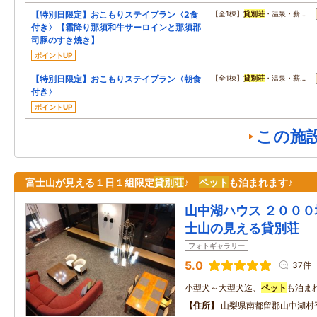
【特別日限定】おこもりステイプラン〈2食
【全1棟】
貸別荘
・温泉・薪…
付き〉【霜降り那須和牛サーロインと那須郡
司豚のすき焼き】
ポイントUP
【特別日限定】おこもりステイプラン〈朝食
【全1棟】
貸別荘
・温泉・薪…
付き〉
ポイントUP
この施
富士山が見える１日１組限定
貸別荘
♪
ペット
も泊まれます♪
山中湖ハウス ２０００
士山の見える貸別荘
フォトギャラリー
5.0
37件
小型犬～大型犬迄、
ペット
も泊まれ
住所
山梨県南都留郡山中湖村