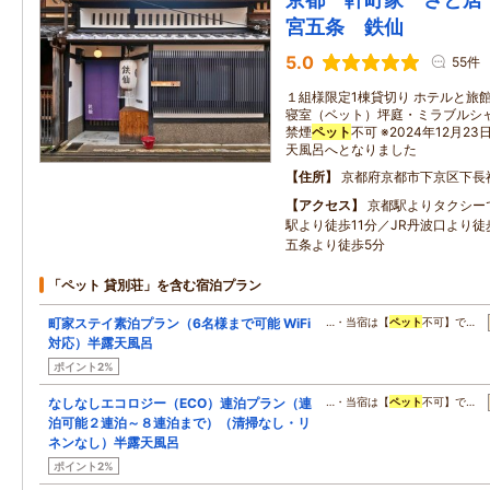
宮五条 鉄仙
5.0
55件
１組様限定1棟貸切り ホテルと旅
寝室（ベット）坪庭・ミラブルシャワ
禁煙
ペット
不可 ※2024年12月
天風呂へとなりました
住所
京都府京都市下京区下長
アクセス
京都駅よりタクシー
駅より徒歩11分／JR丹波口より徒
五条より徒歩5分
「ペット 貸別荘」を含む宿泊プラン
町家ステイ素泊プラン（6名様まで可能 WiFi
…・当宿は【
ペット
不可】で…
対応）半露天風呂
ポイント2%
なしなしエコロジー（ECO）連泊プラン（連
…・当宿は【
ペット
不可】で…
泊可能２連泊～８連泊まで）（清掃なし・リ
ネンなし）半露天風呂
ポイント2%