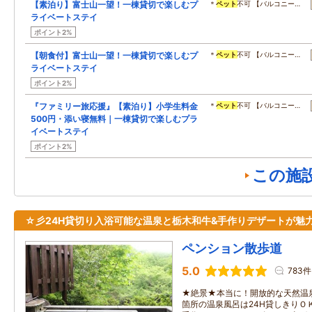
【素泊り】富士山一望！一棟貸切で楽しむプ
＊
ペット
不可 【バルコニー…
ライベートステイ
ポイント2%
【朝食付】富士山一望！一棟貸切で楽しむプ
＊
ペット
不可 【バルコニー…
ライベートステイ
ポイント2%
『ファミリー旅応援』【素泊り】小学生料金
＊
ペット
不可 【バルコニー…
500円・添い寝無料｜一棟貸切で楽しむプラ
イベートステイ
ポイント2%
この施
☆彡24H貸切り入浴可能な温泉と栃木和牛&手作りデザートが魅
ペンション散歩道
5.0
783件
★絶景★本当に！開放的な天然温
箇所の温泉風呂は24H貸しきりＯ