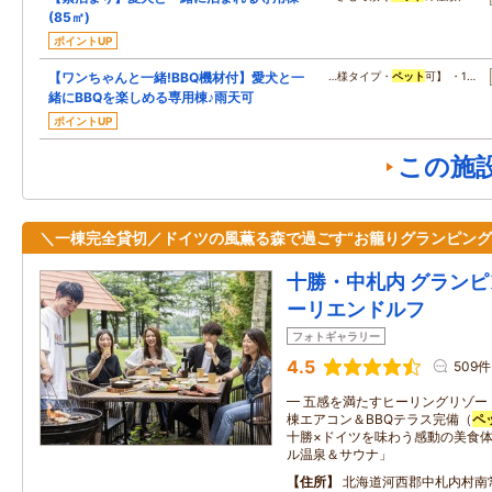
(85㎡)
ポイントUP
【ワンちゃんと一緒!BBQ機材付】愛犬と一
…様タイプ・
ペット
可】 ・1…
緒にBBQを楽しめる専用棟♪雨天可
ポイントUP
この施
＼一棟完全貸切／ドイツの風薫る森で過ごす“お籠りグランピング
十勝・中札内 グランピ
ーリエンドルフ
フォトギャラリー
4.5
509件
━ 五感を満たすヒーリングリゾー
棟エアコン＆BBQテラス完備（
ペ
十勝×ドイツを味わう感動の美食体
ル温泉＆サウナ」
住所
北海道河西郡中札内村南