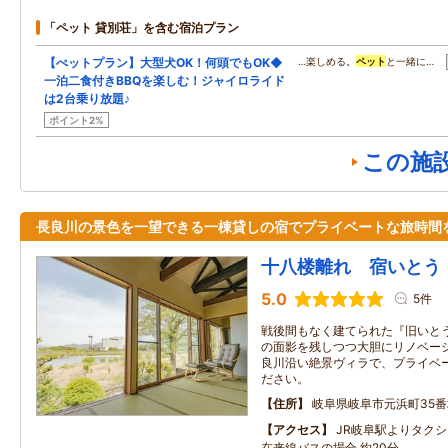
「ペット 貸別荘」を含む宿泊プラン
【ぺットプラン】大型犬OK！何頭でもOK◆
…楽しめる。
ペット
と一緒に…
一泊二食付きBBQを楽しむ！ジャイロライド
は2台乗り放題♪
ポイント2%
この施
長良川の景色を一望できる一棟貸しの宿でプライベートな旅時間
十八楼離れ 宿いとう
5.0
5件
戦後間もなく建てられた『旧いと
の面影を残しつつ大胆にリノベーシ
良川沿い絶景ヴィラで、プライベ
ださい。
住所
岐阜県岐阜市元浜町35番
アクセス
JR岐阜駅よりタクシ
在来線バスの場合 約20分