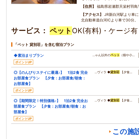
住所
福島県岩瀬郡天栄村羽鳥
アクセス
JR新白河駅より車に
北自動車道白河ICより車で30分。
サービス
ペット
OK(有料)・ケージ
「ペット 貸別荘」を含む宿泊プラン
◆素泊まりプラン
…ゃん以外の
ペット
（猫や小…
ポイントUP
◎【のんびりステイに最適♪】 1泊2食 完全
…ヴィラ ●
貸別荘
【夕食…
お部屋食プラン 【夕食：お部屋食/朝食：
お部屋食】
ポイントUP
◎【期間限定！特別価格♪】 1泊2食 完全お
…ヴィラ ●
貸別荘
【夕食…
部屋食プラン 【夕食：お部屋食/朝食：お
部屋食】
ポイントUP
この施