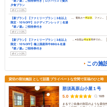
「碧ノ湯」ご招待券付き｜ログハウスで贅沢
夕食プラン
ポイント2%
【新プラン】【ファミリープラン｜3名以上
…、電気カー
ペット
、ファン…
限定・10％OFF】カナディアンレッド｜名湯
『碧ノ湯』ご招待券付き
ポイント2%
【新プラン】【ファミリープラン｜3名以上
… ※当宿は
ペット
同伴での…
限定・10％OFF】極上国産和牛BBQ＆名湯
『碧ノ湯』ご招待券付き
ポイント2%
この施
貸切の宿泊施設 として話題 プライベートな空間で至福のひと時
那須高原山小屋１号
5.0
16件
まるでご自身の別荘のような居住性