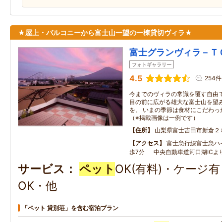
★屋上・バルコニーから富士山一望の一棟貸切ヴィラ★
富士グランヴィラ－Ｔ
フォトギャラリー
4.5
254件
今までのヴィラの常識を覆す自由
目の前に広がる雄大な富士山を望
を。 いまの季節は食材にこだわっ
（※掲載画像は一例です）
住所
山梨県富士吉田市新倉２
アクセス
富士急行線富士急ハ
歩7分 中央自動車道河口湖ICよ
サービス
ペット
OK(有料)・ケージ
OK・他
「ペット 貸別荘」を含む宿泊プラン