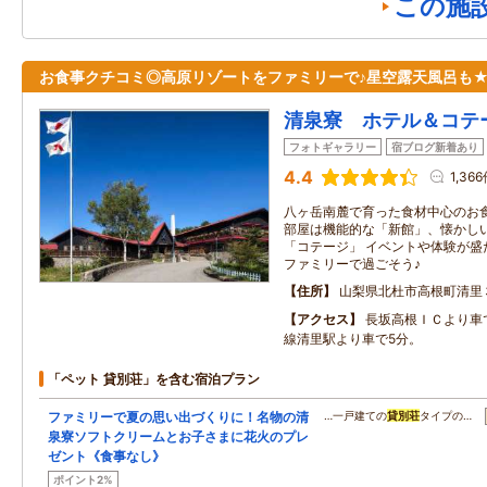
この施
お食事クチコミ◎高原リゾートをファミリーで♪星空露天風呂も
清泉寮 ホテル＆コテ
フォトギャラリー
宿ブログ新着あり
4.4
1,36
八ヶ岳南麓で育った食材中心のお
部屋は機能的な「新館」、懐かし
「コテージ」 イベントや体験が盛
ファミリーで過ごそう♪
住所
山梨県北杜市高根町清里
アクセス
長坂高根ＩＣより車
線清里駅より車で5分。
「ペット 貸別荘」を含む宿泊プラン
ファミリーで夏の思い出づくりに！名物の清
…一戸建ての
貸別荘
タイプの…
泉寮ソフトクリームとお子さまに花火のプレ
ゼント《食事なし》
ポイント2%