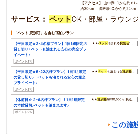
アクセス
山中湖I.Cから約８㎞
約20km 御殿場I.C.から約22km
サービス
ペット
OK・部屋・ラウンジ
「ペット 貸別荘」を含む宿泊プラン
【平日限定☆2-4名様プラン】1日1組限定の
★★
ペット
泊まれる
貸別荘
1…
貸し切り♪ ペットも泊まれる安心の完全プラ
イベート♪
ポイント2%
【平日限定☆5-22名様プラン】1日1組限定
★★
ペット
も泊まれる
貸別荘
…
の貸し切り♪ ペットも泊まれる安心の完全
プライベート♪
ポイント2%
【休前日☆２-6名様プラン】！1日1組限定
★★
貸別荘
1棟90,000円(税込…
の本館貸切♪ペットも泊まれます♪
ポイント2%
この施