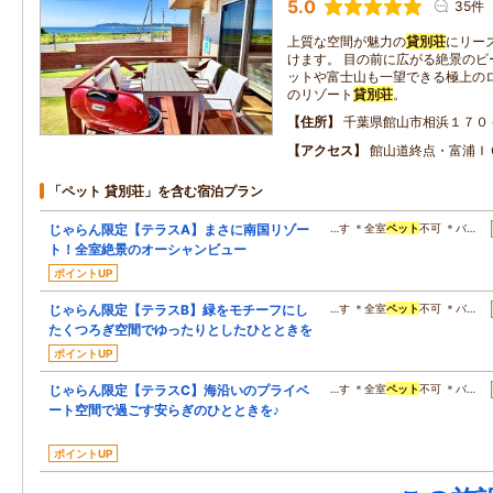
5.0
35件
上質な空間が魅力の
貸別荘
にリー
けます。 目の前に広がる絶景のビ
ットや富士山も一望できる極上のロ
のリゾート
貸別荘
。
住所
千葉県館山市相浜１７０
アクセス
館山道終点・富浦Ｉ
「ペット 貸別荘」を含む宿泊プラン
じゃらん限定【テラスA】まさに南国リゾー
…す ＊全室
ペット
不可 ＊バ…
ト！全室絶景のオーシャンビュー
ポイントUP
じゃらん限定【テラスB】緑をモチーフにし
…す ＊全室
ペット
不可 ＊バ…
たくつろぎ空間でゆったりとしたひとときを
ポイントUP
じゃらん限定【テラスC】海沿いのプライベ
…す ＊全室
ペット
不可 ＊バ…
ート空間で過ごす安らぎのひとときを♪
ポイントUP