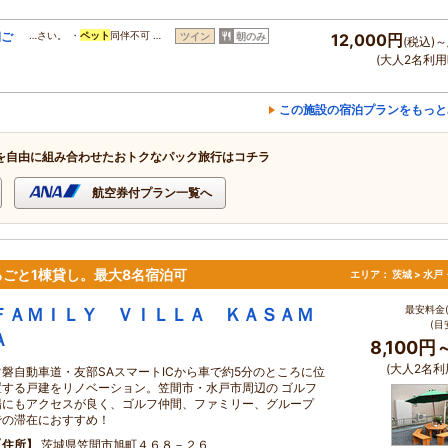
朝ご
…さい。 ・
ペット
同伴不可 …
ツイン
朝のみ
12,000円
(税込)～
(大人2名利用
この施設の宿泊プランをもっと
を自由に組み合わせたおトクなパック旅行はコチラ
航空券付プラン一覧へ
ごと1棟貸し。最大8名宿泊可
エリア：
茨城 > 水
最安料金(
ＦＡＭＩＬＹ ＶＩＬＬＡ ＫＡＳＡＭ
(目
Ａ
8,100円
(大人2名利
常磐自動車道・友部SAスマートICから車で約5分のところに位
置する戸建をリノベーション。笠間市・水戸市周辺の ゴルフ
場にもアクセスが良く、ゴルフ仲間、ファミリー、グループ
での滞在におすすめ！
住所
茨城県笠間市旭町４６８－２６