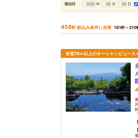
年
月
日
宿泊日
458
軒 絞込み条件に合致
181軒～21
全室78㎡以上のオーシャンビュース
4
「