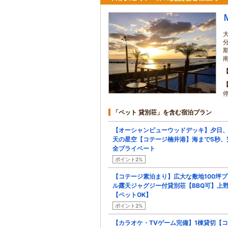
「ペット 貸別荘」を含む宿泊プラン
【オーシャンビューウッドデッキ】夕日
天の星空【コテージ楠井港】海まで5秒、
全プライベート
ポイント2%
【コテージ素泊まり】広大な敷地100坪プ
ル露天ジャグジー付貸別荘【BBQ可】上
【ペットOK】
ポイント2%
【カラオケ・TVゲーム完備】1棟貸切【