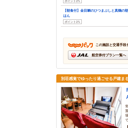
ポイント2%
【朝食付】金目鯛のひつまぶしと真鶴の
はん
ポイント2%
この施設と交通手段
航空券付プラン一覧へ
別荘感覚でゆったり過ごせる戸建まる