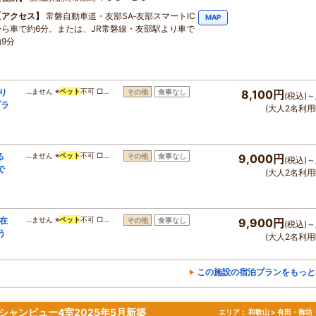
アクセス
常磐自動車道・友部SA‐友部スマートIC
MAP
から車で約6分。または、JR常磐線・友部駅より車で
約9分
り
…ません ※
ペット
不可 □…
その他
食事なし
8,100円
(税込)～
プラ
(大人2名利用
る
…ません ※
ペット
不可 □…
その他
食事なし
9,000円
(税込)～
で
(大人2名利用
滞在
…ません ※
ペット
不可 □…
その他
食事なし
9,900円
(税込)～
う
(大人2名利用
この施設の宿泊プランをもっと
シャンビュー4室2025年5月新築
エリア：
和歌山 > 有田・御坊