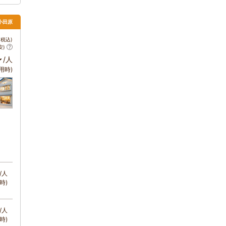
小田原
税込)
安)
～
/人
用時)
/人
時)
/人
時)