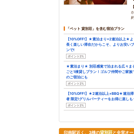
「ペット 貸別荘」を含む宿泊プラン
【10%OFF!】★素泊まり+2連泊以上★よ
長く楽しい滞在だからこそ、よりお安い
ンで!
ポイント2%
★素泊まり★ 別荘感覚で泊まれる広々ま
ごと1棟貸しプラン！ゴルフ仲間やご家族
のご宿泊にも
ポイント2%
【10%OFF!】★2連泊以上+BBQ★連泊
者 限定!グリルパーティーをお得に楽しも
ポイント2%
印南駅近く、3棟の
貸別荘
と全室オー