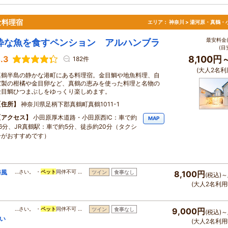
な料理宿
エリア：
神奈川 > 湯河原・真鶴・
最安料金(
粋な魚を食すペンション アルハンブラ
(目
.3
8,100円
182件
(大人2名利
真鶴半島の静かな港町にある料理宿。金目鯛や地魚料理、自
家製の柑橘や金目卵など、真鶴の恵みを使った料理と名物の
金目鯛ひつまぶしをゆっくり楽しめます。
住所
神奈川県足柄下郡真鶴町真鶴1011-1
アクセス
小田原厚木道路・小田原西IC：車で約
MAP
26分、JR真鶴駅：車で約5分、徒歩約20分（タクシ
ーがおすすめです）
海風
…さい。 ・
ペット
同伴不可 …
ツイン
食事なし
8,100円
(税込)～
(大人2名利用
し
…さい。 ・
ペット
同伴不可 …
ツイン
食事なし
9,000円
(税込)～
い
(大人2名利用