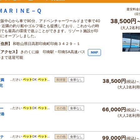
最安料金(
ＭＡＲＩＮＥ－Ｑ
(目
38,500円
大阪中心から車で90分、アドベンチャーワールドまで車で40
分 近隣の釣り船やゴルフ場とも提携しており、これからの時
(大人2名利
期でも最高の環境で遊ぶことができます。リゾート施設が印
南にオープンしました。
住所
和歌山県日高郡印南町印南３４２９－１
アクセス
きのくに線 印南駅・印南SA高速バス
MAP
停まで送迎可能
、満
…ださい
ペット
OK
ペット
…
和洋室
食事なし
38,500円
(税込)～
完
(大人2名利用
ー
…ださい
ペット
OK
ペット
…
その他
食事なし
66,000円
(税込)～
野港
(大人2名利用
コテ
…ださい
ペット
OK
ペット
…
その他
食事なし
99,000円
(税込)～