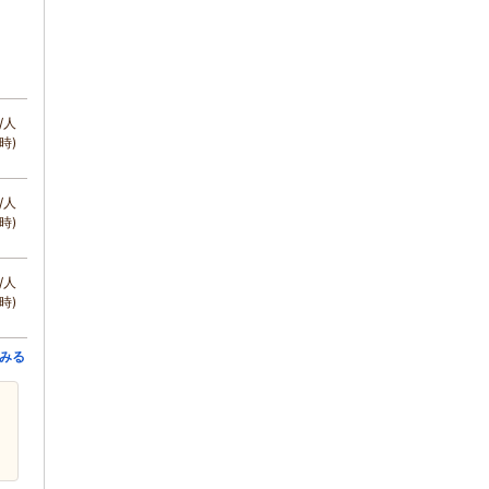
/人
時)
/人
時)
/人
時)
みる