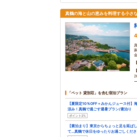
真鶴の海と山の恵みを料理する小さ
4
「ペット 貸別荘」を含む宿泊プラン
【夏限定10％OFF＋みかんジュース付】
涼み！真鶴で過ごす避暑プラン/素泊り
ポイント2%
【素泊まり】東京からちょっと足を延ば
て…真鶴で休日をゆったりお過ごしくださ