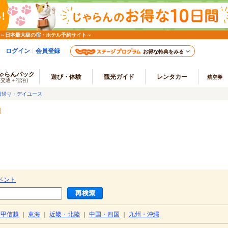
 ～日本最大級の宿・ホテル予約サイト～
ログイン
会員登録
お得な特典をみる
ゃらんパック
遊び・体験
観光ガイド
レンタカー
航空券
（交通＋宿泊）
日帰り・デイユース
ベント
・甲信越
｜
東海
｜
近畿・北陸
｜
中国・四国
｜
九州・沖縄