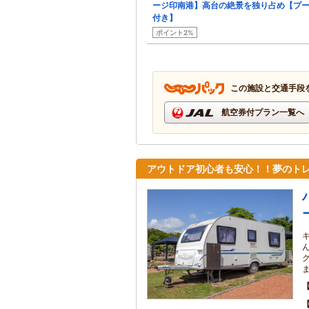
ージ印南港】高台の絶景を独り占め【プ
付き】
ポイント2%
この施設と交通手段
航空券付プラン一覧へ
アウトドア初心者も安心！！夢のト