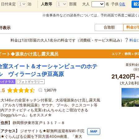
日付未定
泊
部屋
大人
名 子供
0名
人数等
※食事条件などの諸条件については、予約画面で再度ご確認く
合致順
料金が
0軒表示
料金は1泊1部屋の大人1名分の料金です（消費税・サービス料込み）
料金
イート◆源泉かけ流し露天風呂
エリア：
静岡 > 
最安料金(
全室スイート＆オーシャンビューのホテ
(目
ル ヴィラージュ伊豆高原
21,420円
ハイクラス
フォトギャラリー
(大人2名利
.5
1,967件
最大146㎡の全室キッチン付客室。大浴場源泉かけ流し露天風
呂（アルカリ性単純温泉）サウナ、プール、テニスコート等
館内アクティビティも充実♪わんちゃんとご宿泊できる
Doggy’sルーム」もオススメ☆
住所
静岡県伊東市富戸１３１７－８
アクセス
ジオサイトも★駅無料送迎有&Wi-Fi完
MAP
備★ぐらんぱる公園を下田方面400m南進、「東大