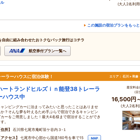
ール
(大人2名利用
この施設の宿泊プランをもっと
を自由に組み合わせたおトクなパック旅行はコチラ
航空券付プラン一覧へ
レーラーハウスに宿泊体験！
エリア：
石川 > 和
最安料金(
ハートランドヒルズｉｎ能登38トレーラ
(目
ーハウス中
16,500円
(大人2名利
キャンピングカーに泊まってみたいと思ったことはありませ
んか？そんな夢を叶えるため手ぶらで宿泊できるキャンピン
グカーをご用意しました！最大4名様まで宿泊することができ
ます。
住所
石川県七尾市庵町笹ケ谷内３‐１
アクセス
七尾市中心部から国道160号を車で15
MAP