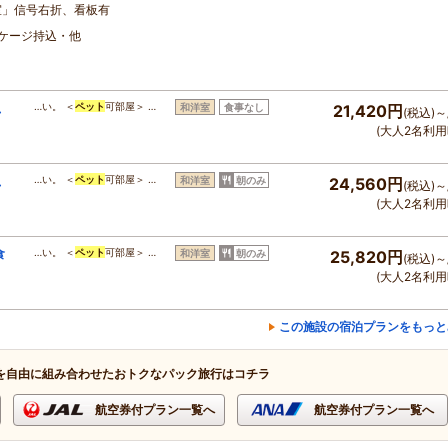
室」信号右折、看板有
・ケージ持込・他
、
…い。 ＜
ペット
可部屋＞ …
和洋室
食事なし
21,420円
(税込)～
(大人2名利用
、
…い。 ＜
ペット
可部屋＞ …
和洋室
朝のみ
24,560円
(税込)～
(大人2名利用
食
…い。 ＜
ペット
可部屋＞ …
和洋室
朝のみ
25,820円
(税込)～
(大人2名利用
この施設の宿泊プランをもっと
を自由に組み合わせたおトクなパック旅行はコチラ
航空券付プラン一覧へ
航空券付プラン一覧へ