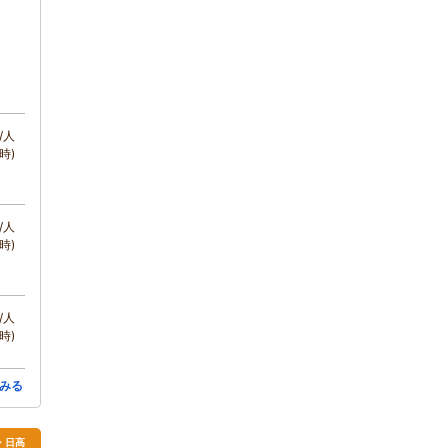
/人
時)
/人
時)
/人
時)
みる
・日高