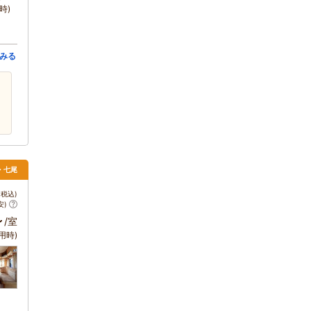
時)
みる
倉・七尾
税込)
安)
～
/室
用時)