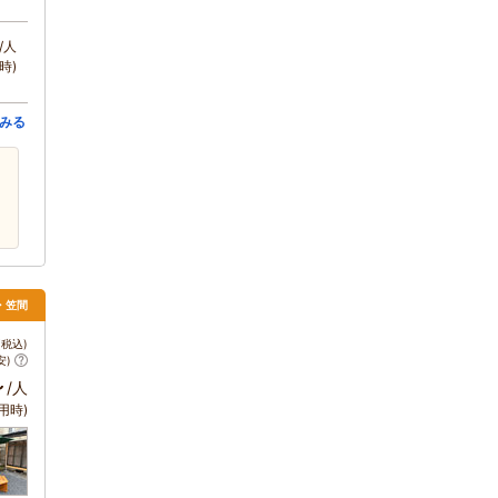
/人
時)
みる
戸・笠間
税込)
安)
～
/人
用時)