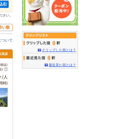
ださい。
安い順
について
0
クリップした宿とは？
伊豆高原
0
税込)
最近見た宿とは？
安)
～
/人
用時)