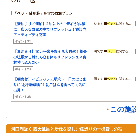
「ペット 貸別荘」を含む宿泊プラン
【素泊まり／連泊】2泊以上のご滞在がお得
…います ■
ペット
に関する…
に！広大な自然の中でリフレッシュ！施設内
アクティビティ充実
ポイント2%
【素泊まり】10万平米を超える大自然！都会
…可です ■
ペット
に関する…
の喧騒から離れて心も体もリフレッシュ＜食
材持ち込みOK＞
ポイント2%
【朝食付】＜ビュッフェ形式＞一日のはじま
…可です ■
ペット
に関する…
りに“お手軽朝食”！朝ごはんを食べて元気に
出発！
ポイント2%
この施
河口湖近く 露天風呂と新緑を楽しむ蔵造りの一棟貸しの宿