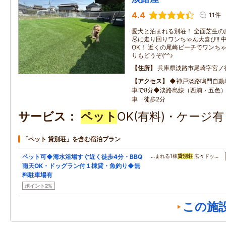
4.4
11件
愛犬と泊まれる別荘！ 全面芝生の
尽に走り回りワンちゃん大喜び!! 
OK！ 近くの尾崎ビーチでワンち
りもどうぞ(^^♪
住所
兵庫県淡路市尾崎字宮ノ
アクセス
◆神戸淡路鳴門自動
車で8分◆淡路島線（西浦・五色
車 徒歩2分
サービス
ペット
OK(有料)・ケージ
「ペット 貸別荘」を含む宿泊プラン
ペット可◆海水浴場すぐ近く徒歩4分・BBQ
…まれる1棟
貸別荘
広々ドッ…
雨天OK・ドッグラン付１棟貸・魚釣り◆無
料駐車場有
ポイント2%
この施