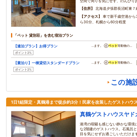
空間で周りを気にせず、のんびり
住所
北海道夕張郡長沼町東７
アクセス
車で新千歳空港から
ら30分、札幌から60分程度
「ペット 貸別荘」を含む宿泊プラン
【連泊プラン】お得プラン
…ます。 ④
ペット
等動物の…
ポイント2%
【素泊り】一棟貸切スタンダードプラン
…ます。 ④
ペット
等動物の…
ポイント2%
この施
1日1組限定・真鶴港まで徒歩約3分！民家を改装したゲストハウ
真鶴ゲストハウスヤド
港湾の喧騒も感じない静かな環境
な2階建のゲストハウス。石風呂
目を気にせずお過ごしいただけま