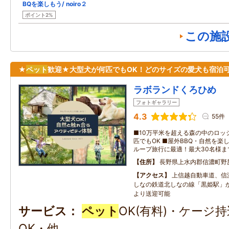
BQを楽しもう/ noiro２
ポイント2%
この施
★
ペット
歓迎★大型犬が何匹でもOK！どのサイズの愛犬も宿泊
ラボランドくろひめ
フォトギャラリー
4.3
55件
■10万平米を超える森の中のロッ
匹でもOK ■屋外BBQ・自然を楽
ループ旅行に最適！最大30名様ま
住所
長野県上水内郡信濃町野
アクセス
上信越自動車道、信濃
しなの鉄道北しなの線「黒姫駅」
より送迎可能
サービス
ペット
OK(有料)・ケージ
OK・他