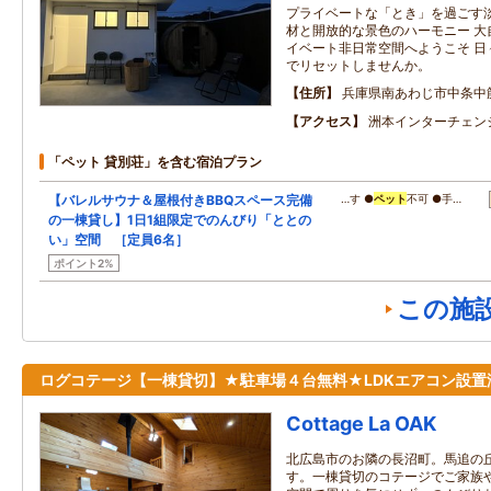
プライベートな「とき」を過ごす淡
材と開放的な景色のハーモニー 大
イベート非日常空間へようこそ 日
でリセットしませんか。
住所
兵庫県南あわじ市中条中
アクセス
洲本インターチェン
「ペット 貸別荘」を含む宿泊プラン
【バレルサウナ＆屋根付きBBQスペース完備
…す ●
ペット
不可 ●手…
の一棟貸し】1日1組限定でのんびり「ととの
い」空間 ［定員6名］
ポイント2%
この施
ログコテージ【一棟貸切】★駐車場４台無料★LDKエアコン設置
Cottage La OAK
北広島市のお隣の長沼町。馬追の
す。一棟貸切のコテージでご家族