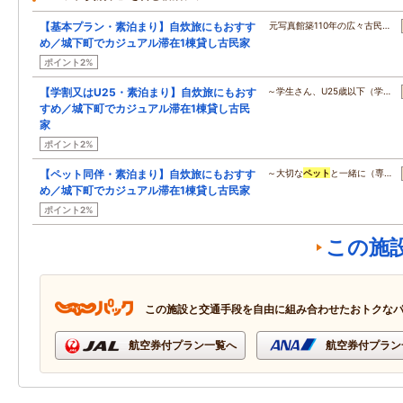
【基本プラン・素泊まり】自炊旅にもおすす
元写真館築110年の広々古民…
め／城下町でカジュアル滞在1棟貸し古民家
ポイント2%
【学割又はU25・素泊まり】自炊旅にもおす
～学生さん、U25歳以下（学…
すめ／城下町でカジュアル滞在1棟貸し古民
家
ポイント2%
【ペット同伴・素泊まり】自炊旅にもおすす
～大切な
ペット
と一緒に（専…
め／城下町でカジュアル滞在1棟貸し古民家
ポイント2%
この施
この施設と交通手段を自由に組み合わせたおトクな
航空券付プラン一覧へ
航空券付プラン