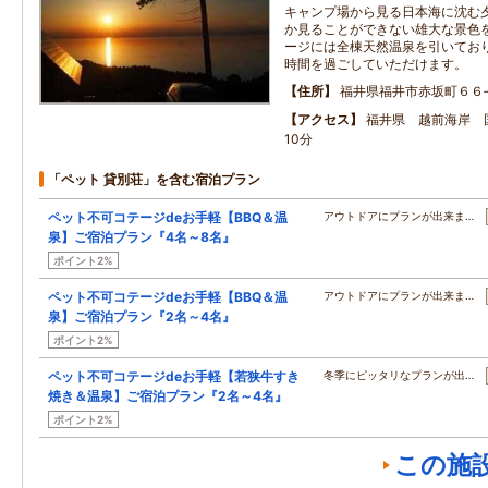
キャンプ場から見る日本海に沈む
か見ることができない雄大な景色
ージには全棟天然温泉を引いてお
時間を過ごしていただけます。
住所
福井県福井市赤坂町６６
アクセス
福井県 越前海岸 
10分
「ペット 貸別荘」を含む宿泊プラン
ペット不可コテージdeお手軽【BBQ＆温
アウトドアにプランが出来ま…
泉】ご宿泊プラン『4名～8名』
ポイント2%
ペット不可コテージdeお手軽【BBQ＆温
アウトドアにプランが出来ま…
泉】ご宿泊プラン『2名～4名』
ポイント2%
ペット不可コテージdeお手軽【若狭牛すき
冬季にピッタリなプランが出…
焼き＆温泉】ご宿泊プラン『2名～4名』
ポイント2%
この施