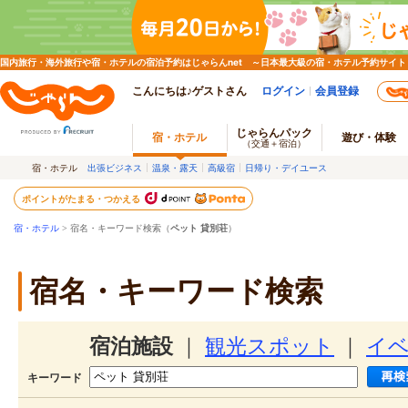
国内旅行・海外旅行や宿・ホテルの宿泊予約はじゃらんnet ～日本最大級の宿・ホテル予約サイト
こんにちは♪ゲストさん
ログイン
会員登録
じゃらんパック
宿・ホテル
遊び・体験
（交通＋宿泊）
宿・ホテル
出張ビジネス
温泉・露天
高級宿
日帰り・デイユース
ポイントがたまる・つかえる
宿・ホテル
> 宿名・キーワード検索（
ペット 貸別荘
）
宿名・キーワード検索
宿泊施設
｜
観光スポット
｜
イ
キーワード