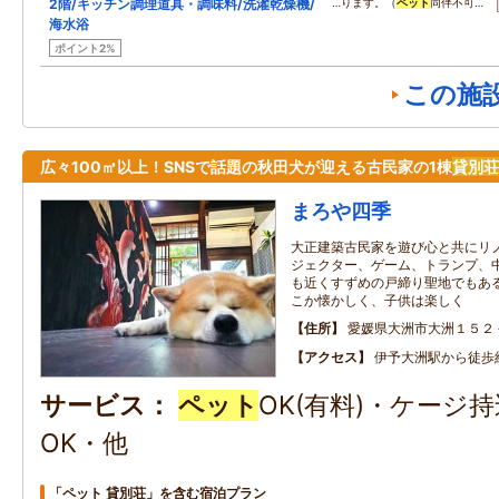
2階/キッチン調理道具・調味料/洗濯乾燥機/
…ります。（
ペット
同伴不可…
海水浴
ポイント2%
この施
広々100㎡以上！SNSで話題の秋田犬が迎える古民家の1棟
貸別荘
まろや四季
大正建築古民家を遊び心と共にリ
ジェクター、ゲーム、トランプ、中
も近くすずめの戸締り聖地でもあ
こか懐かしく、子供は楽しく
住所
愛媛県大洲市大洲１５２
アクセス
伊予大洲駅から徒歩約
サービス
ペット
OK(有料)・ケージ
OK・他
「ペット 貸別荘」を含む宿泊プラン