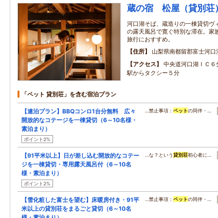
蔵の宿 松屋（貸別荘
河口湖そば、蔵造りの一棟貸切ヴ
の露天風呂で寛ぐ特別な滞在。家
旅行におすすめ。
住所
山梨県南都留郡富士河口
アクセス
中央道河口湖ＩＣ６
駅からタクシー５分
「ペット 貸別荘」を含む宿泊プラン
【連泊プラン】BBQコンロ1台分無料 広々
…禁止事項：
ペット
の同伴・…
開放的なコテージを一棟貸切（6～10名様・
素泊まり）
ポイント2%
【91平米以上】日が差し込む開放的なコテー
…な？という
貸別荘
初心者に…
ジを一棟貸切・専用露天風呂付（6～10名
様・素泊まり）
ポイント2%
【雪化粧した富士を望む】床暖房付き・91平
…禁止事項：
ペット
の同伴・…
米以上の貸別荘をまるごと貸切（6～10名
様・素泊まり）