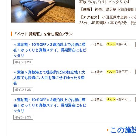
家族でのお泊りにピッタリです
住所
神奈川県足柄下郡真鶴町
アクセス
小田原厚木道路・小
23分、JR真鶴駅：車で約2分、徒
「ペット 貸別荘」を含む宿泊プラン
＜連泊割・10％OFF＞2連泊以上でお得に滞
…は禁止 ・
ペット
同伴不可 …
在！ゆっくりと真鶴ステイ。長期滞在にもピ
ッタリ
ポイント2%
＜素泊＞真鶴港まで徒歩約3分の好立地！大
…は禁止 ・
ペット
同伴不可 …
人数でも快適に♪人目を気にせずゆったり滞
在
ポイント2%
＜連泊割・10％OFF＞2連泊以上でお得に滞
…は禁止 ・
ペット
同伴不可 …
在！ゆっくりと真鶴ステイ。長期滞在にもピ
ッタリ
ポイント2%
この施