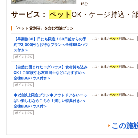
15分
サービス
ペット
OK・ケージ持込・
「ペット 貸別荘」を含む宿泊プラン
【早期割30】日にち限定！30日前からの予
…ス・Ｂ棟の
ペット
利用につ…
約で2,000円もお得なプラン＜全棟BBQハウ
ス付き＞
ポイント2%
【自然に囲まれたログハウス】食材持ち込み
…ス・Ｂ棟の
ペット
利用につ…
OK！ご家族やお友達同士などにおすすめ＜
全棟BBQハウス付き＞
ポイント2%
◆2泊以上限定プラン◆アウトドアをいーっ
…ス・Ｂ棟の
ペット
利用につ…
ぱい楽しむならこちら！嬉しい特典付き♪＜
全棟BBQハウス付＞
ポイント2%
この施