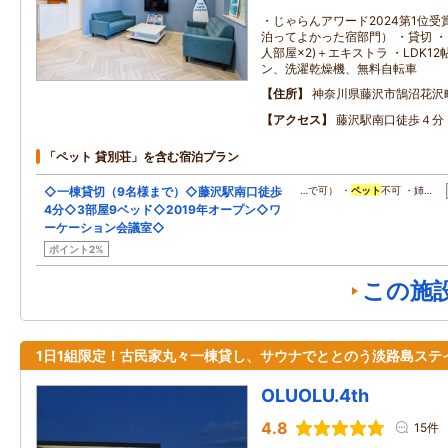
・じゃらんアワード2024第1位受
泊ってよかった宿部門） ・貸切 ・
人部屋×2)＋エキストラ ・LDK1
ン、洗濯乾燥機、無料自転車
住所
神奈川県藤沢市鵠沼花沢
アクセス
藤沢駅南口徒歩４分
「ペット 貸別荘」を含む宿泊プラン
◇一棟貸切（9名様まで）◇藤沢駅南口徒歩
…で可） ・
ペット
不可 ・姉…
4分◇3部屋9ベッド◇2019年オープン◇ワ
ーケーション会議室◇
ポイント2%
この施
1日1組限定！古民家丸々一棟貸し、サウナでととのう淡路島ステ
OLUOLU.4th
4.8
15件