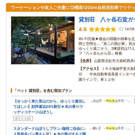
ワーケーションや友人ご夫妻に◎標高1200m自然浴効果でリラ
貸別荘 八ヶ岳石堂ガ
4.9
147件
Wi-Fi完備★都会の喧騒や雑事
間と空間を…「第二の我が家」気
ゆっくり過ごそう。2棟貸切は11
プ『八ヶ岳ちから荘』検索
住所
山梨県北杜市大泉町西井
アクセス
ＪＲ小海線甲斐大泉
分 中央自動車道長坂インター
園ラインで、車１２分
「ペット 貸別荘」を含む宿泊プラン
【せっかく来た里山だから、ゆっくり連泊し
…火は可 ・
ペット
は不可 ・…
てほしい】好評連泊20%割引★木の香りウ
ッディコテージ山ぼうし
ポイント2%
スタンダード山ぼうしプラン♪珈琲ご自由に♪
…願い】 ・
ペット
は不可 ・…
人気有名パン屋さん近し★木の香がする２階