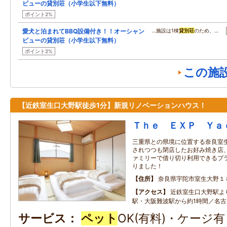
ビューの貸別荘（小学生以下無料）
ポイント2%
愛犬と泊まれてBBQ設備付き！！オーシャン
…施設は1棟
貸別荘
のため、…
ビューの貸別荘（小学生以下無料）
ポイント2%
この施
【近鉄室生口大野駅徒歩1分】新規リノベーションハウス！
Ｔｈｅ ＥＸＰ Ｙａ
三重県との県境に位置する奈良室生
されつつも閉店したお好み焼き店、
ァミリーで借り切り利用できるプ
りました！
住所
奈良県宇陀市室生大野１
アクセス
近鉄室生口大野駅より
駅・大阪難波駅から約1時間／名古
サービス
ペット
OK(有料)・ケージ