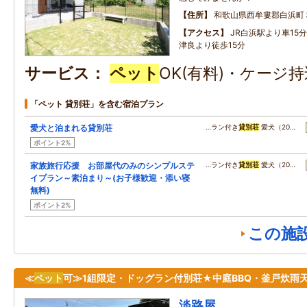
住所
和歌山県西牟婁郡白浜町
アクセス
JR白浜駅より車15
津良より徒歩15分
サービス
ペット
OK(有料)・ケージ持
「ペット 貸別荘」を含む宿泊プラン
愛犬と泊まれる貸別荘
…ラン付き
貸別荘
愛犬（20…
ポイント2%
家族旅行応援 お部屋代のみのシンプルステ
…ラン付き
貸別荘
愛犬（20…
イプラン～素泊まり～(お子様歓迎・添い寝
無料)
ポイント2%
この施
≪
ペット
可≫1組限定・ドッグラン付別荘★中庭BBQ・釜戸炊雨天
淡路屋