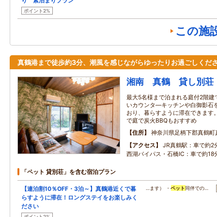
り 素泊まりプラン
ポイント2%
この施
真鶴港まで徒歩約3分、潮風を感じながらゆったりお過ごしくだ
湘南 真鶴 貸し別荘
最大5名様まで泊まれる庭付2階建
いカウンタ―キッチンや白御影石
おり、暮らすように滞在できます
で庭で炭火BBQもおすすめ
住所
神奈川県足柄下郡真鶴町
アクセス
JR真鶴駅：車で約2
西湖バイパス・石橋IC：車で約18
「ペット 貸別荘」を含む宿泊プラン
【連泊割10％OFF・3泊～】真鶴港近くで暮
…ます） ・
ペット
同伴での…
らすように滞在！ロングステイをお楽しみく
ださい
ポイント2%