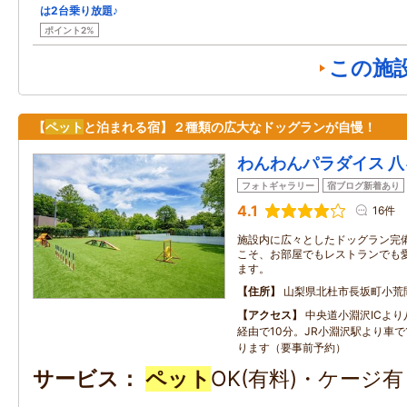
は2台乗り放題♪
ポイント2%
この施
【
ペット
と泊まれる宿】２種類の広大なドッグランが自慢！
わんわんパラダイス 八
フォトギャラリー
宿ブログ新着あり
4.1
16件
施設内に広々としたドッグラン完
こそ、お部屋でもレストランでも
ます。
住所
山梨県北杜市長坂町小荒
アクセス
中央道小淵沢ICよ
経由で10分。JR小淵沢駅より車で
ります（要事前予約）
サービス
ペット
OK(有料)・ケージ