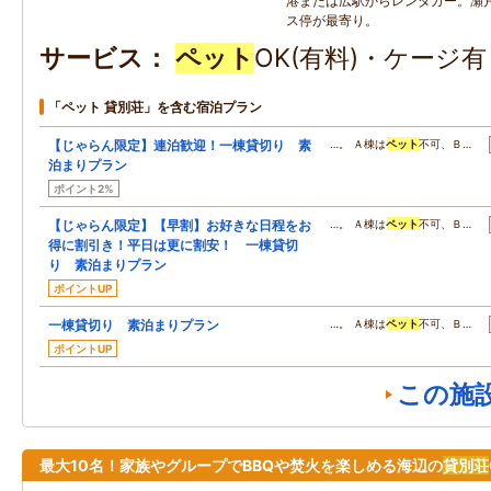
港または広駅からレンタカー。瀬
ス停が最寄り。
サービス
ペット
OK(有料)・ケージ
「ペット 貸別荘」を含む宿泊プラン
【じゃらん限定】連泊歓迎！一棟貸切り 素
…。 Ａ棟は
ペット
不可、Ｂ…
泊まりプラン
ポイント2%
【じゃらん限定】【早割】お好きな日程をお
…。 Ａ棟は
ペット
不可、Ｂ…
得に割引き！平日は更に割安！ 一棟貸切
り 素泊まりプラン
ポイントUP
一棟貸切り 素泊まりプラン
…。 Ａ棟は
ペット
不可、Ｂ…
ポイントUP
この施
最大10名！家族やグループでBBQや焚火を楽しめる海辺の
貸別荘