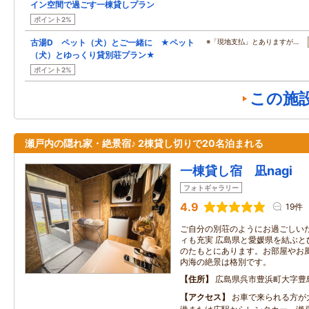
イン空間で過ごす一棟貸しプラン
ポイント2%
古湯D ペット（犬）とご一緒に ★ペット
※「現地支払」とありますが…
（犬）とゆっくり貸別荘プラン★
ポイント2%
この施
瀬戸内の隠れ家・絶景宿♪ 2棟貸し切りで20名泊まれる
一棟貸し宿 凪nagi
フォトギャラリー
4.9
19件
ご自分の別荘のようにお過ごしい
ィも充実 広島県と愛媛県を結ぶと
のたもとにあります。お部屋やお
内海の絶景は格別です。
住所
広島県呉市豊浜町大字豊
アクセス
お車で来られる方が