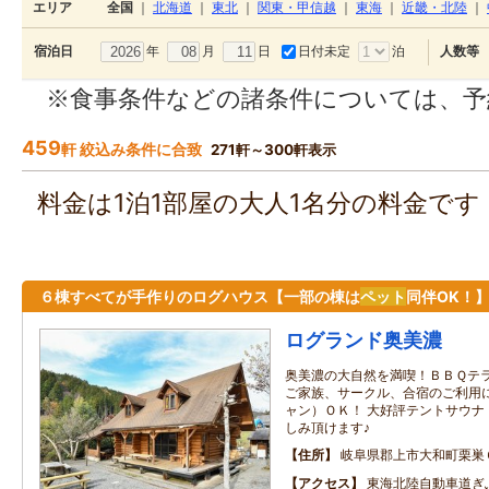
エリア
全国
｜
北海道
｜
東北
｜
関東・甲信越
｜
東海
｜
近畿・北陸
｜
年
月
日
日付未定
泊
宿泊日
人数等
※食事条件などの諸条件については、予
459
軒 絞込み条件に合致
271軒～300軒表示
料金は1泊1部屋の大人1名分の料金で
６棟すべてが手作りのログハウス【一部の棟は
ペット
同伴OK！
ログランド奥美濃
奥美濃の大自然を満喫！ＢＢＱテラ
ご家族、サークル、合宿のご利用
ャン）ＯＫ！ 大好評テントサウナ
しみ頂けます♪
住所
岐阜県郡上市大和町栗巣
アクセス
東海北陸自動車道ぎ