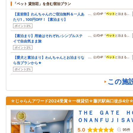
「ペット 貸別荘」を含む宿泊プラン
【直前割】わんちゃんのご宿泊無料＆一人あ
…、公式HP『
ペット
と泊まる…
たり1，100円OFF！【素泊まり】
ポイント2%
【素泊まり】用途はそれぞれ♪シンプルステ
…、公式HP『
ペット
と泊まる…
イで自由気まま旅
ポイント2%
【愛犬と素泊まり】わんちゃんとお泊まりな
…、公式HP『
ペット
と泊まる…
ら当プランから★
ポイント2%
この施
☆じゃらんアワード2024受賞☆一棟貸切☆藤沢駅南口徒歩4分
ＴＨＥ ＧＡＴＥ Ｈ
ＯＮＡＮＦＵＪＩＳＡ
5.0
95件