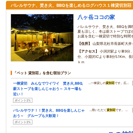
バレルサウナ、焚き火、BBQを楽しめるログハウス１棟貸切別荘
八ヶ岳ココの家
バレルサウナ、焚き火、BBQを満
夏も涼しく、冬は薪ストーブでぽ
お庭を含む一棟貸切で特別な時間を。
住所
山梨県北杜市長坂町大井
アクセス
小渕沢駅より車9分、
分、小淵沢ICより車8分5.1Km、長坂
ｋｍ
「ペット 貸別荘」を含む宿泊プラン
一棟貸切 みんなでワイワイ 焚き火,BBQ,
…一棟貸しの
貸別荘
です。広…
薪ストーブを楽しんじゃおう～ スキー場も
近い！
ポイント2%
バレルサウナ！！焚き火、BBQを楽しんじゃ
…用いただく
貸別荘
です。 …
おう～ グループも大歓迎！
ポイント2%