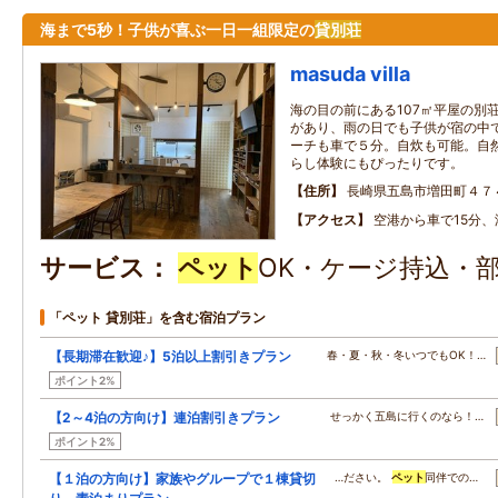
海まで5秒！子供が喜ぶ一日一組限定の
貸別荘
masuda villa
海の目の前にある107㎡平屋の別
があり、雨の日でも子供が宿の中
ーチも車で５分。自炊も可能。自
らし体験にもぴったりです。
住所
長崎県五島市増田町４７
アクセス
空港から車で15分、
サービス
ペット
OK・ケージ持込・
「ペット 貸別荘」を含む宿泊プラン
【長期滞在歓迎♪】5泊以上割引きプラン
春・夏・秋・冬いつでもOK！…
ポイント2%
【2～4泊の方向け】連泊割引きプラン
せっかく五島に行くのなら！…
ポイント2%
【１泊の方向け】家族やグループで１棟貸切
…ださい。
ペット
同伴での…