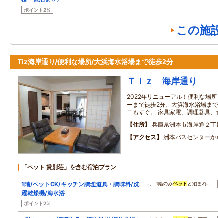
ポイント2%
この施
Tiz海岸通り/便利な場所/大浜海水浴場まで徒歩2分
Ｔｉｚ 海岸通り
2022年リニューアル！便利な場所 
ーまで徒歩2分、大浜海水浴場まで
ニもすぐ。 家具家電、調理器具、
住所
兵庫県洲本市海岸通２丁
アクセス
洲本バスセンターか
「ペット 貸別荘」を含む宿泊プラン
1階/ペットOK/キッチン調理道具・調味料/洗
…。 1階のみ
ペット
と泊まれ…
濯乾燥機/海水浴
ポイント2%