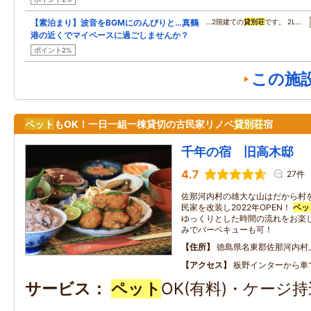
【素泊まり】波音をBGMにのんびりと…真鶴
…2階建ての
貸別荘
です。 2L…
港の近くでマイペースに過ごしませんか？
ポイント2%
この施
ペット
もOK！一日一組一棟貸切の古民家リノベ
貸別荘
宿
千年の宿 旧高木邸
4.7
27件
佐那河内村の雄大な山はだから村を
民家を改装し2022年OPEN！
ペッ
ゆっくりとした時間の流れをお楽し
みでバーベキューも可！
住所
徳島県名東郡佐那河内村
アクセス
板野インターから車
サービス
ペット
OK(有料)・ケージ