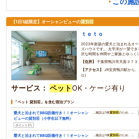
この施
【1日1組限定】オーシャンビューの
貸別荘
ｔｅｔｏ
2023年新築の愛犬と泊まれるオ
ズハウスです。 太平洋が一望でき
沢な時間を仲間やご家族とゆっく
住所
千葉県鴨川市天面３７３
アクセス
JR安房鴨川駅から、車
ロ)
サービス
ペット
OK・ケージ有り
「ペット 貸別荘」を含む宿泊プラン
愛犬と泊まれてBBQ設備付き！！オーシャン
…施設は1棟
貸別荘
のため、…
ビューの貸別荘（小学生以下無料）
ポイント2%
愛犬と泊まれてBBQ設備付き！！オーシャン
…施設は1棟
貸別荘
のため、…