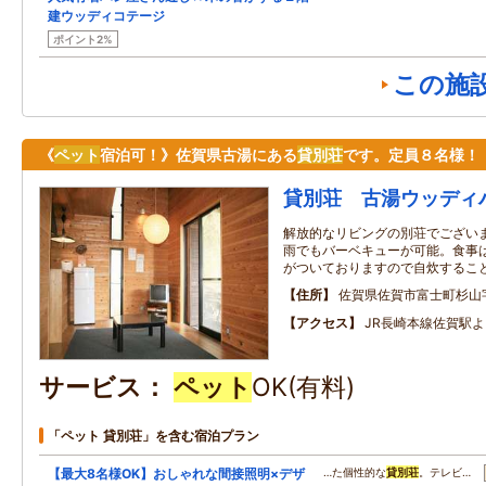
建ウッディコテージ
ポイント2%
この施
《
ペット
宿泊可！》佐賀県古湯にある
貸別荘
です。定員８名様！
貸別荘 古湯ウッディ
解放的なリビングの別荘でござい
雨でもバーベキューが可能。食事
がついておりますので自炊するこ
住所
佐賀県佐賀市富士町杉山字小
アクセス
JR長崎本線佐賀駅
サービス
ペット
OK(有料)
「ペット 貸別荘」を含む宿泊プラン
【最大8名様OK】おしゃれな間接照明×デザ
…た個性的な
貸別荘
。テレビ…