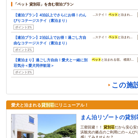
「ペット 貸別荘」を含む宿泊プラン
【連泊プラン】4泊以上でさらにお得！のん
…ステイ！
ペット
と泊まれ…
びりコテージステイ（素泊まり）
ポイント2%
【連泊プラン】2泊以上でお得！過ごし方自
…ステイ！
ペット
と泊まれ…
由なコテージステイ（素泊まり）
ポイント2%
【素泊まり】過ごし方自由！愛犬と一緒に別
ペット
と泊まれる宿。 標高1…
荘気分＜愛犬同伴歓迎＞
ポイント2%
この施
愛犬と泊まれる
貸別荘
にリニューアル！
まん泊リゾートの貸別
三密回避！！
貸別荘
だから安心安
浜観光の拠点のご利用にの～んび
感してみませんか？