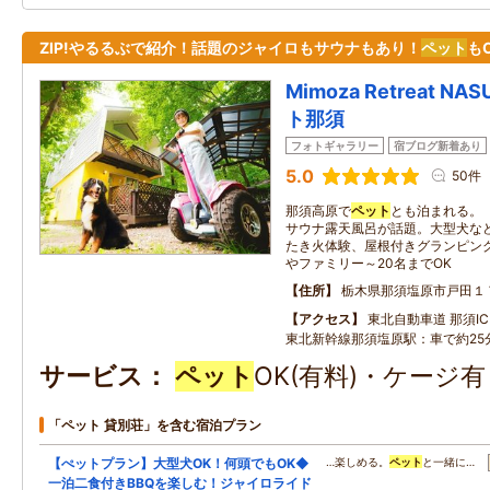
ZIP!やるるぶで紹介！話題のジャイロもサウナもあり！
ペット
も
Mimoza Retreat 
ト那須
フォトギャラリー
宿ブログ新着あり
5.0
50件
那須高原で
ペット
とも泊まれる。
サウナ露天風呂が話題。大型犬な
たき火体験、屋根付きグランピング
やファミリー～20名までOK
住所
栃木県那須塩原市戸田１
アクセス
東北自動車道 那須IC：
東北新幹線那須塩原駅：車で約25
サービス
ペット
OK(有料)・ケージ
「ペット 貸別荘」を含む宿泊プラン
【ぺットプラン】大型犬OK！何頭でもOK◆
…楽しめる。
ペット
と一緒に…
一泊二食付きBBQを楽しむ！ジャイロライド