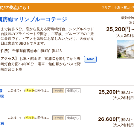
遊びの拠点にも！
エリア：
千葉 > 館山
最安料金(
南房総マリンブルーコテージ
(目
25,200円
海まで徒歩５分。窓から見える野島崎灯台。シングルベッド
６台設置のプライベート空間は、ご家族、グループでのご旅
(大人2名利
行に最適です。ピアノを気軽にお楽しみいただけ、天候が良
い日は裏庭でBBQもできます。
住所
千葉県南房総市白浜町白浜418
アクセス
お車・館山道 富浦ICを降りてから野
MAP
島崎灯台方面へ約30分 電車・館山駅からバスで野
島崎灯台口下車
様
…名様です（
ペット
の同伴は…
その他
食事なし
25,200円
(税込)～
満喫
(大人2名利用
…名様です（
ペット
の同伴は…
その他
食事なし
26,600円
(税込)～
も満
(大人2名利用