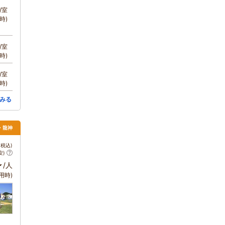
/室
時)
/室
時)
/室
時)
みる
浜・龍神
税込)
安)
～
/人
用時)