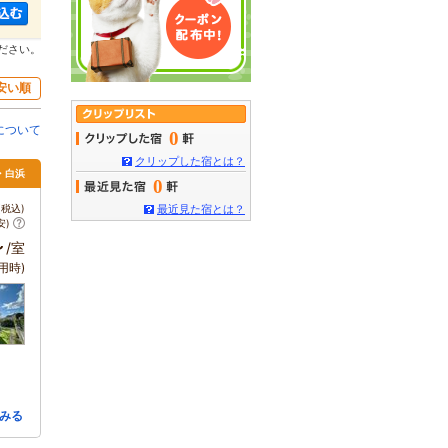
ださい。
安い順
について
0
クリップした宿とは？
田・白浜
0
税込)
最近見た宿とは？
安)
～
/室
用時)
みる