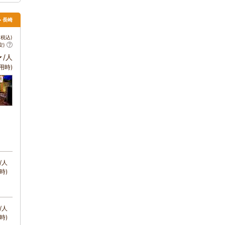
> 長崎
税込)
安)
～
/人
用時)
/人
時)
/人
時)