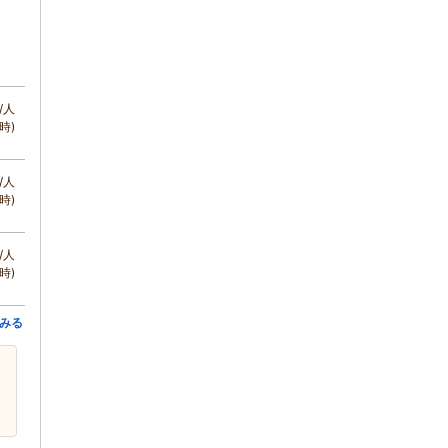
/人
時)
/人
時)
/人
時)
みる