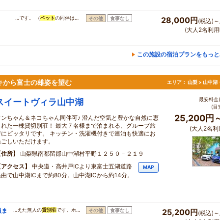
ま
…です。 （
ペット
の同伴は…
その他
食事なし
28,000円
(税込)～
(大人2名利用
この施設の宿泊プランをもっと
キから富士の雄姿を望む
エリア：
山梨 > 山中
最安料金(
スイートヴィラ山中湖
(目
25,200円
ワンちゃん＆ネコちゃん同伴可♪ 澄んだ空気と豊かな自然に恵
まれた一棟貸切別荘！ 最大７名様まで泊まれる、グループ旅
(大人2名利
行にピッタリです。 キッチン・洗濯機付きで連泊も快適にお
過ごしいただけます。
住所
山梨県南都留郡山中湖村平野１２５０－２１９
アクセス
中央道・高井戸ICより東富士五湖道路
MAP
経由で山中湖ICまで約80分。山中湖ICから約14分。
員ま
…えた無人の
貸別荘
です。ホ…
その他
食事なし
25,200円
(税込)～