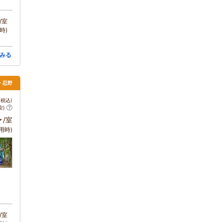
/室
時)
みる
湖・忍野
税込)
安)
～
/室
用時)
/室