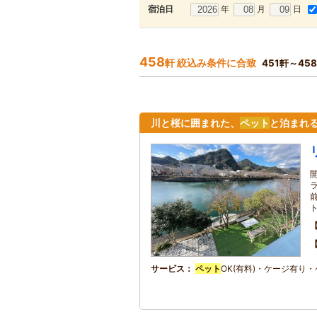
年
月
日
宿泊日
458
軒 絞込み条件に合致
451軒～45
川と桜に囲まれた、
ペット
と泊まれ
サービス
ペット
OK(有料)・ケージ有り