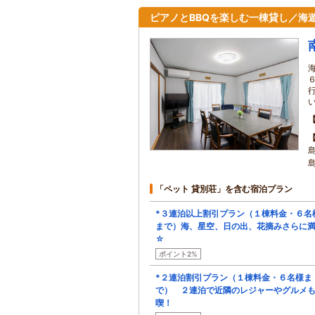
ピアノとBBQを楽しむ一棟貸し／海
「ペット 貸別荘」を含む宿泊プラン
*３連泊以上割引プラン（１棟料金・６名
まで）海、星空、日の出、花摘みさらに
☆
ポイント2%
*２連泊割引プラン（１棟料金・６名様ま
で） ２連泊で近隣のレジャーやグルメ
喫！