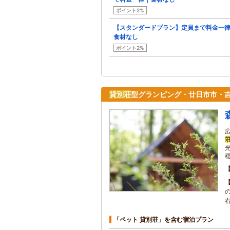
ポイント2%
【スタンダードプラン】定員まで料金一
食材なし
ポイント2%
貸別荘
型グランピング・廿日市市・
森
「ペット 貸別荘」を含む宿泊プラン