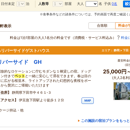
日付未定
泊
部屋
大人
名 子供
0名
人数等
※食事条件などの諸条件については、予約画面で再度ご確認く
合致順
料金が
8軒表示
料金は1泊1部屋の大人1名分の料金です（消費税・サービス料込み）
料金
るリバーサイドゲストハウス
エリア：
静岡 > 下
最安料金(
リバーサイド GH
(目
25,000円
開放的なロケーションに佇むモダンな１棟貸しの宿。ドッグ
ラン付きで
ペット
と一緒に安心して滞在できます。春は目の
(大人2名利
前に広がる桜並木、ライトアップされた幻想的な夜桜をボー
トから贅沢にご堪能いただけます
住所
静岡県下田市中４６１‐３
アクセス
伊豆急下田駅より徒歩１２分
MAP
・ケージ持込・他
この施設の宿泊プランをもっと