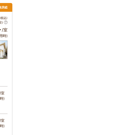
・南房総
税込)
安)
～
/室
用時)
/室
時)
/室
時)