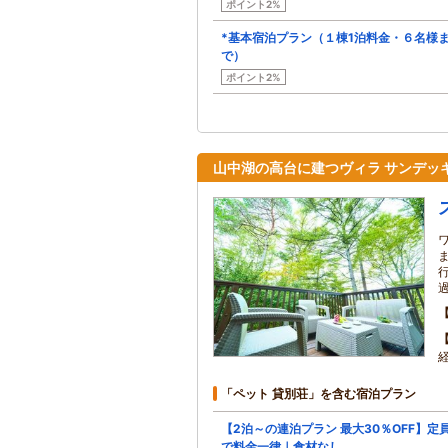
ポイント2%
*基本宿泊プラン（１棟1泊料金・６名様
で）
ポイント2%
山中湖の高台に建つヴィラ サンデッ
「ペット 貸別荘」を含む宿泊プラン
【2泊～の連泊プラン 最大30％OFF】定
で料金一律｜食材なし