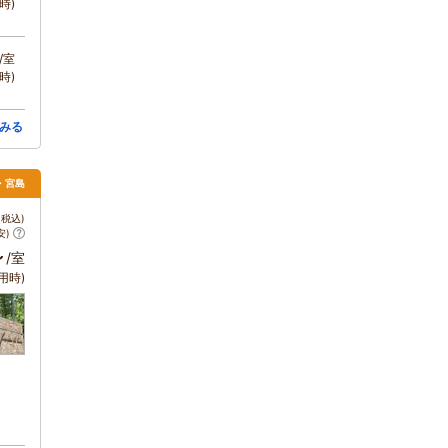
時)
/室
時)
みる
島・宮島
税込)
安)
～
/室
用時)