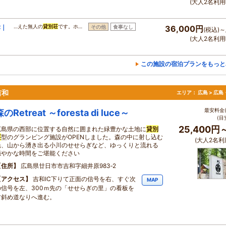
(大人2名利用
律｜
…えた無人の
貸別荘
です。ホ…
その他
食事なし
36,000円
(税込)～
(大人2名利用
この施設の宿泊プランをもっと
吉和
エリア：
広島 > 広
最安料金(
のRetreat ～foresta di luce～
(目
25,400円
広島県の西部に位置する自然に囲まれた緑豊かな土地に
貸別
荘
型のグランピング施設がOPENしました。森の中に射し込む
(大人2名利
光、山から湧き出る小川のせせらぎなど、ゆっくりと流れる
穏やかな時間をご堪能ください
住所
広島県廿日市市吉和字細井原983‐2
アクセス
吉和IC下りて正面の信号を右、すぐ次
MAP
の信号を左、300ｍ先の「せせらぎの里」の看板を
右斜め道なりへ進む。