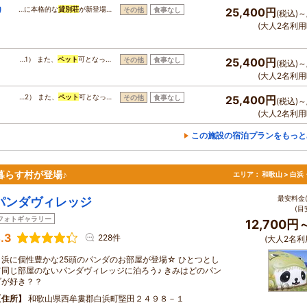
り
…に本格的な
貸別荘
が新登場…
その他
食事なし
25,400円
(税込)～
(大人2名利用
…1） また、
ペット
可となっ…
その他
食事なし
25,400円
(税込)～
(大人2名利用
…2） また、
ペット
可となっ…
その他
食事なし
25,400円
(税込)～
(大人2名利用
この施設の宿泊プランをもっと
暮らす村が登場♪
エリア：
和歌山 > 白
最安料金(
パンダヴィレッジ
(目
フォトギャラリー
12,700円
.3
228件
(大人2名利
白浜に個性豊かな25頭のパンダのお部屋が登場☆ ひとつとし
て同じ部屋のないパンダヴィレッジに泊ろう♪ きみはどのパン
ダが好き？？
住所
和歌山県西牟婁郡白浜町堅田２４９８－１