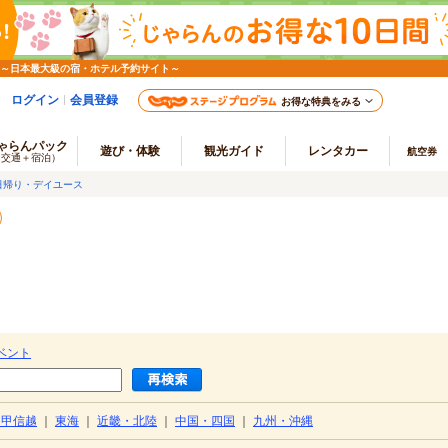
 ～日本最大級の宿・ホテル予約サイト～
ログイン
会員登録
お得な特典をみる
ゃらんパック
遊び・体験
観光ガイド
レンタカー
航空券
（交通＋宿泊）
日帰り・デイユース
ベント
・甲信越
｜
東海
｜
近畿・北陸
｜
中国・四国
｜
九州・沖縄