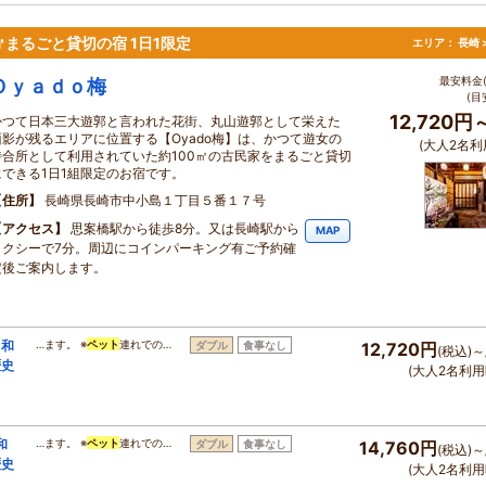
㎡まるごと貸切の宿 1日1限定
エリア：
長崎 
最安料金(
Ｏｙａｄｏ梅
(目
12,720円
かつて日本三大遊郭と言われた花街、丸山遊郭として栄えた
面影が残るエリアに位置する【Oyado梅】は、かつて遊女の
(大人2名利
待合所として利用されていた約100㎡の古民家をまるごと貸切
にできる1日1組限定のお宿です。
住所
長崎県長崎市中小島１丁目５番１７号
アクセス
思案橋駅から徒歩8分。又は長崎駅から
MAP
タクシーで7分。周辺にコインパーキング有ご予約確
定後ご案内します。
 和
…ます。 ※
ペット
連れでの…
ダブル
食事なし
12,720円
(税込)～
歴史
(大人2名利用
和
…ます。 ※
ペット
連れでの…
ダブル
食事なし
14,760円
(税込)～
歴史
(大人2名利用