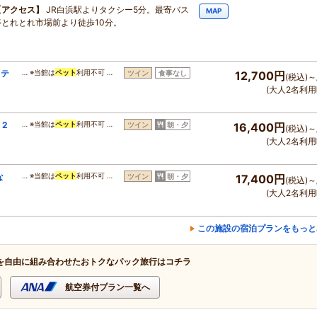
アクセス
JR白浜駅よりタクシー5分。最寄バス
MAP
停とれとれ市場前より徒歩10分。
ステ
… ※当館は
ペット
利用不可 …
ツイン
食事なし
12,700円
(税込)～
(大人2名利用
2
… ※当館は
ペット
利用不可 …
ツイン
朝・夕
16,400円
(税込)～
(大人2名利用
な
… ※当館は
ペット
利用不可 …
ツイン
朝・夕
17,400円
(税込)～
(大人2名利用
この施設の宿泊プランをもっと
を自由に組み合わせたおトクなパック旅行はコチラ
航空券付プラン一覧へ