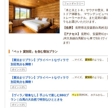
フォトギャラリー
「木と火とトキ」サウナや焚火、B
トドア体験を。 マウンテンビュー
トレーラーホテル、また近郊の森に
ラもお選びいただけます。
住所
長野県北安曇郡白馬村北
アクセス
長野IC、安曇野IC
JR大糸線白馬駅から車で5分 (ヴ
ます)
「ペット 貸別荘」を含む宿泊プラン
【素泊まりプラン】プライベートなヴィラで
…マイズ。
貸別荘
のような…
別荘気分を満喫！
ポイント2%
【素泊まりプラン】プライベートなヴィラで
…マイズ。
貸別荘
のような…
別荘気分を満喫！
ポイント2%
【ヴィラ／朝食なし】手ぶらで楽しむBBQプ
ペット
同伴OK。 ホテルから…
ラン｜白馬の大自然で特別なひとときを
ポイント2%