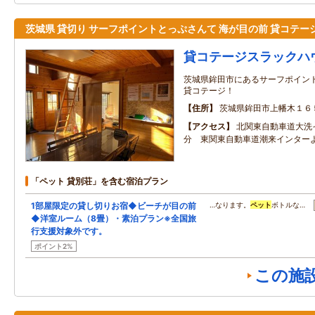
茨城県 貸切り サーフポイントとっぷさんて 海が目の前 貸コテー
貸コテージスラックハ
茨城県鉾田市にあるサーフポイン
貸コテージ！
住所
茨城県鉾田市上幡木１６
アクセス
北関東自動車道大洗
分 東関東自動車道潮来インターよ
「ペット 貸別荘」を含む宿泊プラン
1部屋限定の貸し切りお宿◆ビーチが目の前
…なります。
ペット
ボトルな…
◆洋室ルーム（8畳）・素泊プラン※全国旅
行支援対象外です。
ポイント2%
この施