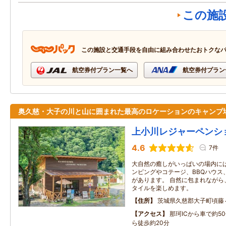
この施
この施設と交通手段を自由に組み合わせたおトクな
航空券付プラン一覧へ
航空券付プラン
奥久慈・大子の川と山に囲まれた最高のロケーションのキャンプ
上小川レジャーペンシ
4.6
7件
大自然の癒しがいっぱいの場内に
ンピングやコテージ、BBQハウス
があります。 自然に包まれながら
タイルを楽しめます。
住所
茨城県久慈郡大子町頃藤
アクセス
那珂ICから車で約5
ら徒歩約20分