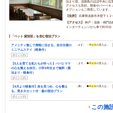
泊まり宿。淡路島のほぼ中央に位
アクセスも良好。朝食やバーベキ
オプションもご用意しています。
住所
兵庫県淡路市木曽下１２
アクセス
神戸・淡路・鳴門自
インターチェンジから車で約10分
「ペット 貸別荘」を含む宿泊プラン
アメニティ無しで身軽に泊まる。自分仕様の
…ます。 ・
ペット
の受入は…
ミニマムステイ（軽食付）
ポイント2%
【5人を育てる私たちが作った】パパとママ
…ます。 ●
ペット
の受入は…
の心を整える休日。小学3年生まで無料（素
泊まり・軽食付）
ポイント2%
【4月より軽食付】炎を見つめ、心を整え
…費）。 ●
ペット
の受入は…
る。焚き火セット付・森の宿泊プラン
ポイント2%
この施