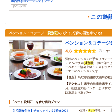
風呂付きコテージステイプラン
ポイント2%
この施
ペンション・コテージ・
貸別荘
の3タイプ/森の国迄車で3分
ペンション＆コテージ
4.6
97件
洋館のペンションに手造りコテー
ミアムハウス(
貸別荘
)。旅に合わ
ーベキュー協会上級インストラク
ーナーのペンションです。
住所
鳥取県西伯郡大山町赤松
アクセス
米子自動車道米子イ
分。山陰道大山インターより車で1
駐車場より車で7分
「ペット 貸別荘」を含む宿泊プラン
【1泊朝食付き】チェックイン22時迄OK！
… ※禁煙・
ペット
不可。 ※…