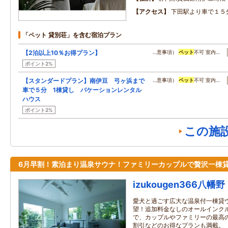
アクセス
下田駅より車で１５
「ペット 貸別荘」を含む宿泊プラン
【2泊以上10％お得プラン】
…意事項）
ペット
不可 室内…
ポイント2%
【スタンダードプラン】南伊豆 弓ヶ浜まで
…意事項）
ペット
不可 室内…
車で５分 1棟貸し バケーションレンタル
ハウス
ポイント2%
この施
6月早割！素泊まり温泉サウナ！ファミリーカップルで贅沢一棟
izukougen366八幡野
愛犬と過ごす広大な温泉付一棟貸
望！追加料金なしのオールインク
で、カップルやファミリーの最高
割引などのお得なプランも満載。