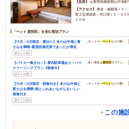
住所
山梨県南都留郡山中湖村
アクセス
東名・御殿場ＩＣ～
富士五湖道路・河口湖ＩＣ～３０
１０分
「ペット 貸別荘」を含む宿泊プラン
【11月～3月限定・素泊り】冬の山中湖と富
…ホットカー
ペット
などの暖…
士山を満喫♪暖房設備充実であったか滞在
ポイント2%
【バイカー集まれ！】屋内駐車場あり！バイ
…多い場合は
貸別荘
のプラン…
クツーリングプラン【朝食付】
ポイント2%
【11月～3月限定・朝食付き】冬の山中湖と
…ホットカー
ペット
などの暖…
富士山を満喫♪猫とふれあいながらおいしい
朝食付き
ポイント2%
この施