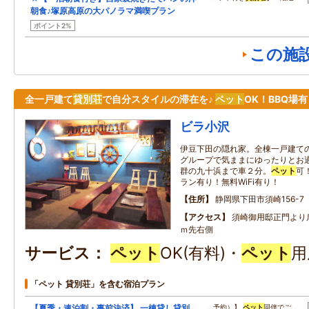
朝食♪塚原高原の大パノラマ満喫プラン
ポイント2%
この施
全一戸建て
貸別荘
で自分スタイルの滞在を♪
ペット
OK！BBQ場
ビラ小沢
伊豆下田の隠れ家。全棟一戸建て
グループで気ままにゆったりとお過
群の九十浜まで車２分。
ペット
可
ラン有り！無料WiFi有り！
住所
静岡県下田市須崎156-7
アクセス
須崎御用邸正門より
ｍ先右側
サービス
ペット
OK(有料)・
ペット
用
「ペット 貸別荘」を含む宿泊プラン
【夏季・連泊割・事前決済】 一棟貸し貸別
…予約）】
ペット
同伴でご…