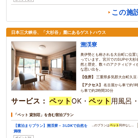
この施
日本三大峡谷、「大杉谷」麓にあるゲストハウス
溯渓寮
奥伊勢とも称される大台町に位置
っています。宮川でのSUPや大杉
然と歴史、数々のアクティビティ
な思い出を。
住所
三重県多気郡大台町久豆
アクセス
名古屋から車で約1
ら車で約2時間30分
サービス
ペット
OK・
ペット
用風呂
「ペット 貸別荘」を含む宿泊プラン
【素泊まりプラン】溯渓寮－３LDKで自然を
…のプランは
ペット
同伴なし…
満喫
ポイント2%