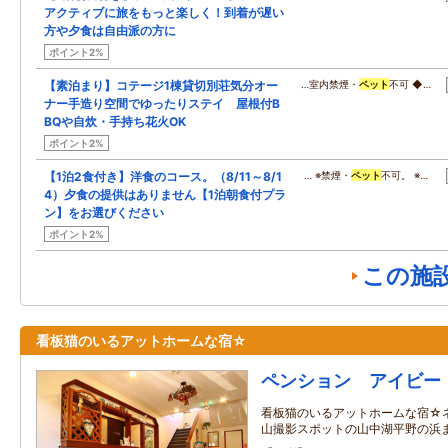
アクティブに旅をもっと楽しく！到着が遅い
方や夕食は自由派の方に
ポイント2%
【素泊まり】コテージ1棟貸切別荘気分オー
…室内禁煙・
ペット
不可 ◆…
ナー手造り空間でゆったりステイ 屋根付B
BQや自炊・手持ち花火OK
ポイント2%
【1泊2食付き】洋食のコース。（8/11～8/1
… ※禁煙・
ペット
不可。 ※…
4）夕食の提供はありません【1泊朝食付プラ
ン】をお選びください
ポイント2%
この施
看板猫のいるアットホームな宿☆
ペンション アイビー
看板猫のいるアットホームな宿☆
山撮影スポットの山中湖平野の浜