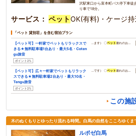
沢駅東口から富本町バス停下車徒歩
り車で18分。
サービス
ペット
OK(有料)・ケージ
「ペット 貸別荘」を含む宿泊プラン
【ペット可】一軒家でペットもリラックスで
…ます） 〇
ペット
連れのお…
きる★無料駐車場1台あり・最大5名・Coten
gu旅音
ポイント2%
【ペット可】広々一軒家でペットもリラック
…です） 〇
ペット
連れのお…
スできる★無料駐車場2台あり・最大10名・
Tengu旅音
ポイント2%
この施
木のぬくもりとゆったり流れる時間。白馬の自然をこころゆくま
ルポゼ白馬