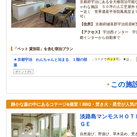
京都府宇治にある全犬種宿泊可能
ゃれな施設 ５０坪の人工芝屋外
ー近く 世界遺産平等院鳳凰堂ま
可）
住所
京都府綴喜郡宇治田原町
アクセス
宇治西インター 宇
郷インターから自動車で
「ペット 貸別荘」を含む宿泊プラン
★京都宇治 わんちゃんと泊まる １階の部
…リードで
ペット
可） ★は…
屋
ポイント2%
この施
静かな森の中にあるコテージ&個室！BBQ・焚き火・星空が人気
淡路島マンモスＨＯＴ
ＧＥ
自然遊び、野遊び、草木染め、焚