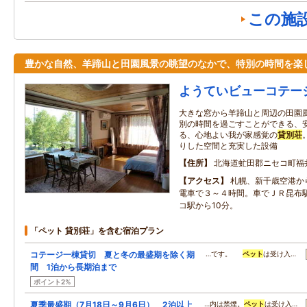
この施
豊かな自然、羊蹄山と田園風景の眺望のなかで、特別の時間を楽
ようていビューコテー
大きな窓から羊蹄山と周辺の田園
別の時間を過ごすことができる、
る、心地よい我が家感覚の
貸別荘
りした空間と充実した設備
住所
北海道虻田郡ニセコ町福
アクセス
札幌、新千歳空港か
電車で３～４時間。車でＪＲ昆布
コ駅から10分。
「ペット 貸別荘」を含む宿泊プラン
コテージ一棟貸切 夏と冬の最盛期を除く期
…です。
ペット
は受け入…
間 1泊から長期泊まで
ポイント2%
夏季最盛期（7月18日～9月6日） 2泊以上
…内は禁煙。
ペット
は受け入…