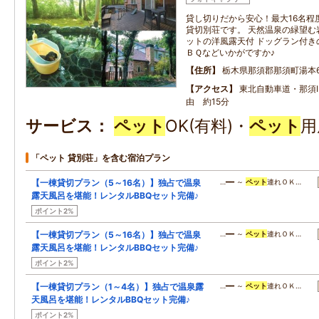
貸し切りだから安心！最大16名程
貸切別荘です。 天然温泉の緑望む
ットの洋風露天付 ドッグラン付き
ＢＱなどいかがですか♪
住所
栃木県那須郡那須町湯本65
アクセス
東北自動車道・那須I
由 約15分
サービス
ペット
OK(有料)・
ペット
用
「ペット 貸別荘」を含む宿泊プラン
【一棟貸切プラン（5～16名）】独占で温泉
…━━ ～
ペット
連れＯＫ…
露天風呂を堪能！レンタルBBQセット完備♪
ポイント2%
【一棟貸切プラン（5～16名）】独占で温泉
…━━ ～
ペット
連れＯＫ…
露天風呂を堪能！レンタルBBQセット完備♪
ポイント2%
【一棟貸切プラン（1～4名）】独占で温泉露
…━━ ～
ペット
連れＯＫ…
天風呂を堪能！レンタルBBQセット完備♪
ポイント2%