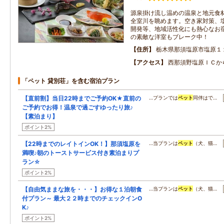
源泉掛け流し温めの温泉と地元食
全室川を眺めます。空き家対策、
開発等、地域活性化にも熱心なお
の素敵な洋室もブレーク中！
住所
栃木県那須塩原市塩原１
アクセス
西那須野塩原ＩＣか
「ペット 貸別荘」を含む宿泊プラン
【直前割】当日22時までご予約OK★直前の
…プランでは
ペット
同伴はで…
ご予約でお得！温泉で過ごすゆったり旅♪
【素泊まり】
ポイント2%
【22時までのレイトインOK！】那須塩原を
…当プランは
ペット
（犬、猫…
満喫♪朝のトーストサービス付き素泊まりプ
ラン☆
ポイント2%
【自由気ままな旅を・・・】お得な１泊朝食
…当プランは
ペット
（犬、猫…
付プラン～ 最大２２時までのチェックインO
K♪
ポイント2%