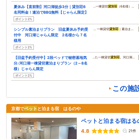
夏休み【直前割】河口湖徒歩3分｜貸別荘6
…一棟貸切
貸別荘
（6名様）…
名同料金！連泊でBBQ無料【じゃらん限定】
ポイント2%
シンプル素泊まりプラン 旧盆夏休み予約受
… 一棟貸切
貸別荘
｜素泊ま…
付中 河口湖じゃらん限定 2名様から７名
様用
ポイント2%
【旧盆予約受付中】2段ベッドで秘密基地気
…た一棟貸切
貸別荘
。河口湖…
分♪河口湖一棟貸切素泊まりプラン（2～8名
様）じゃらん限定
ポイント2%
この施
京都で
ペット
と泊まる宿 はるのや
ペットと泊まる宿はる
4.8
21件