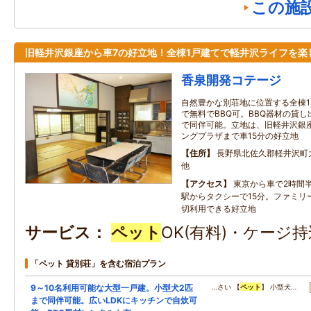
この施
旧軽井沢銀座から車7の好立地！全棟1戸建てで軽井沢ライフを楽
香泉開発コテージ
自然豊かな別荘地に位置する全棟
で無料でBBQ可。BBQ器材の貸
で同伴可能。立地は、旧軽井沢銀
ングプラザまで車15分の好立地
住所
長野県北佐久郡軽井沢町大字
他
アクセス
東京から車で2時間
駅からタクシーで15分。ファミリ
切利用できる好立地
サービス
ペット
OK(有料)・ケージ持
「ペット 貸別荘」を含む宿泊プラン
9～10名利用可能な大型一戸建。小型犬2匹
…さい 【
ペット
】 小型犬…
まで同伴可能。広いLDKにキッチンで自炊可