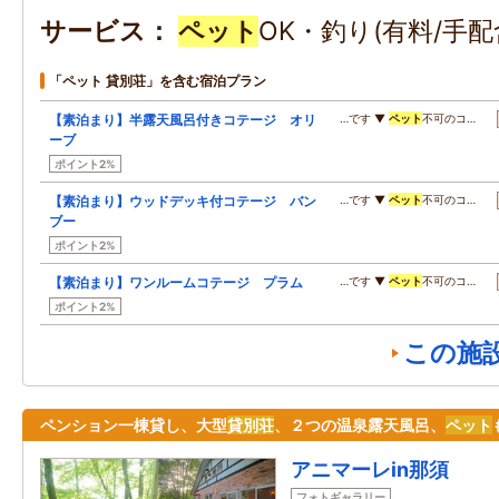
サービス
ペット
OK・釣り(有料/手配
「ペット 貸別荘」を含む宿泊プラン
【素泊まり】半露天風呂付きコテージ オリ
…です ▼
ペット
不可のコ…
ーブ
ポイント2%
【素泊まり】ウッドデッキ付コテージ バン
…です ▼
ペット
不可のコ…
ブー
ポイント2%
【素泊まり】ワンルームコテージ プラム
…です ▼
ペット
不可のコ…
ポイント2%
この施
ペンション一棟貸し、大型
貸別荘
、２つの温泉露天風呂、
ペット
アニマーレin那須
フォトギャラリー