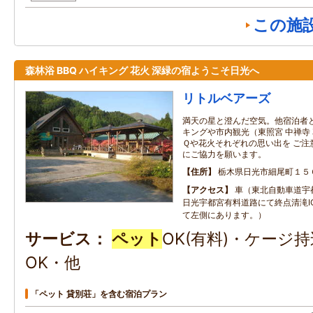
この施
森林浴 BBQ ハイキング 花火 深緑の宿ようこそ日光へ
リトルベアーズ
満天の星と澄んだ空気。他宿泊者
キングや市内観光（東照宮 中禅寺
Ｑや花火それぞれの思い出を ご注
にご協力を願います。
住所
栃木県日光市細尾町１５
アクセス
車（東北自動車道宇
日光宇都宮有料道路にて終点清滝IC
て左側にあります。）
サービス
ペット
OK(有料)・ケージ
OK・他
「ペット 貸別荘」を含む宿泊プラン