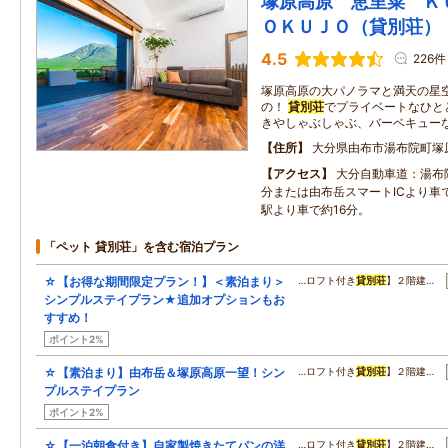
塚原高原 恵里菜 Ｋ
ＯＫＵＪＯ（貸別荘）
4.5
226件
塚原高原の大パノラマと満天の星
の！
貸別荘
でプライベートなひと
きやしゃぶしゃぶ、バーベキュー
住所
大分県由布市湯布院町塚原
アクセス
大分自動車道：湯布院
分または由布岳スマートICより車で
駅より車で約16分。
「ペット 貸別荘」を含む宿泊プラン
☆【お得な期間限定プラン！】＜素泊まり＞
…ロフト付き
貸別荘
】２階建…
シンプルステイプラン★追加オプションもお
すすめ！
ポイント2%
☆【素泊まり】由布岳＆塚原高原一望！シン
…ロフト付き
貸別荘
】２階建…
プルステイプラン
ポイント2%
☆【一泊朝食付き】自家製焼きたてパンの洋
…ロフト付き
貸別荘
】２階建…