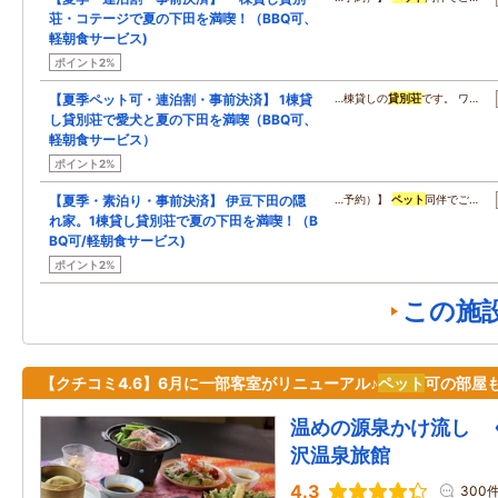
荘・コテージで夏の下田を満喫！（BBQ可、
軽朝食サービス)
ポイント2%
【夏季ペット可・連泊割・事前決済】 1棟貸
…棟貸しの
貸別荘
です。 ワ…
し貸別荘で愛犬と夏の下田を満喫（BBQ可、
軽朝食サービス）
ポイント2%
【夏季・素泊り・事前決済】 伊豆下田の隠
…予約）】
ペット
同伴でご…
れ家。1棟貸し貸別荘で夏の下田を満喫！（B
BQ可/軽朝食サービス)
ポイント2%
この施
【クチコミ4.6】6月に一部客室がリニューアル♪
ペット
可の部屋
温めの源泉かけ流し 
沢温泉旅館
4.3
300