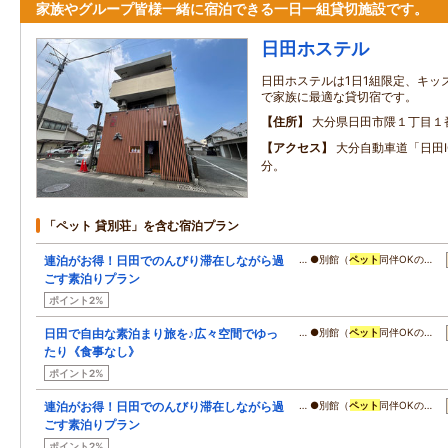
家族やグループ皆様一緒に宿泊できる一日一組貸切施設です。
日田ホステル
日田ホステルは1日1組限定、キッ
で家族に最適な貸切宿です。
住所
大分県日田市隈１丁目１
アクセス
大分自動車道「日田I
分。
「ペット 貸別荘」を含む宿泊プラン
連泊がお得！日田でのんびり滞在しながら過
… ●別館（
ペット
同伴OKの…
ごす素泊りプラン
ポイント2%
日田で自由な素泊まり旅を♪広々空間でゆっ
… ●別館（
ペット
同伴OKの…
たり《食事なし》
ポイント2%
連泊がお得！日田でのんびり滞在しながら過
… ●別館（
ペット
同伴OKの…
ごす素泊りプラン
ポイント2%