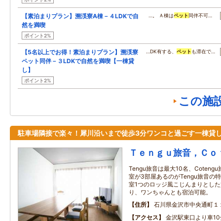
【素泊まりプラン】溯渓寮A棟－４LDKで自
…。 Ａ棟は
ペット
同伴不可…
然を満喫
ポイント2%
【5名以上でお得！素泊まりプラン】溯渓寮
…DK有する、
ペット
も滞在で…
ペット同伴－３LDKで自然を満喫【一棟貸
し】
ポイント2%
この施
駐車場隣接で楽々！犀川沿いまで徒歩3分ワンコと過ごす一棟貸
Ｔｅｎｇｕ旅音，Ｃｏ
Tengu旅音は最大10名、Coten
室が3部屋あるのがTengu旅音の特
室1つのロッジ風こじんまりとし
り、ワンちゃんとも宿泊可能。
住所
石川県金沢市中央通町１
アクセス
金沢駅東口より車10