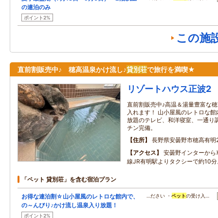
の連泊のみ
ポイント2%
この施
直前割販売中♪ 穂高温泉かけ流し♪
貸別荘
で旅行を満喫★
リゾートハウス正波2
直前割販売中♪高温＆湯量豊富な
入れます！ 山小屋風のレトロな館内にはY
放題のテレビ、和洋寝室、一通り
チン完備。
住所
長野県安曇野市穂高有明21
アクセス
安曇野インターから
線JR有明駅よりタクシーで約10分
「ペット 貸別荘」を含む宿泊プラン
お得な連泊割☆山小屋風のレトロな館内で、
…ださい ・
ペット
の受け入…
の～んびり♪かけ流し温泉入り放題！
ポイント2%