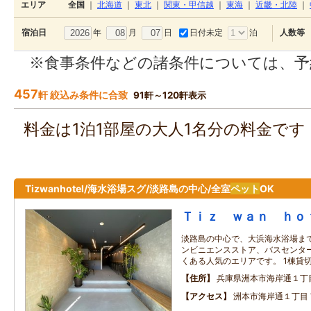
エリア
全国
｜
北海道
｜
東北
｜
関東・甲信越
｜
東海
｜
近畿・北陸
｜
年
月
日
日付未定
泊
宿泊日
人数等
※食事条件などの諸条件については、予
457
軒 絞込み条件に合致
91軒～120軒表示
料金は1泊1部屋の大人1名分の料金で
Tizwanhotel/海水浴場スグ/淡路島の中心/全室
ペット
OK
Ｔｉｚ ｗａｎ ｈｏ
淡路島の中心で、大浜海水浴場まで
ンビニエンスストア、バスセンター
くある人気のエリアです。 1棟貸切
住所
兵庫県洲本市海岸通１丁
アクセス
洲本市海岸通１丁目