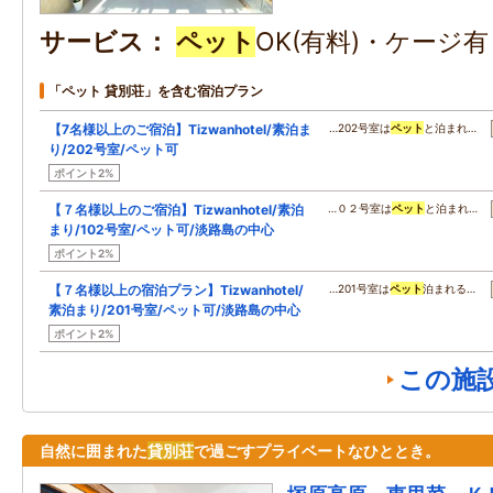
サービス
ペット
OK(有料)・ケージ
「ペット 貸別荘」を含む宿泊プラン
【7名様以上のご宿泊】Tizwanhotel/素泊ま
…202号室は
ペット
と泊まれ…
り/202号室/ペット可
ポイント2%
【７名様以上のご宿泊】Tizwanhotel/素泊
…０２号室は
ペット
と泊まれ…
まり/102号室/ペット可/淡路島の中心
ポイント2%
【７名様以上の宿泊プラン】Tizwanhotel/
…201号室は
ペット
泊まれる…
素泊まり/201号室/ペット可/淡路島の中心
ポイント2%
この施
自然に囲まれた
貸別荘
で過ごすプライベートなひととき。