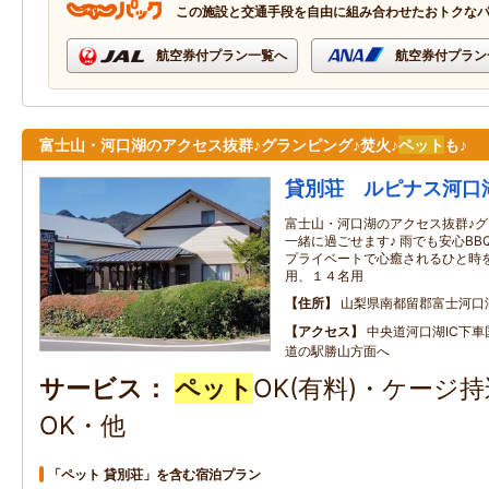
この施設と交通手段を自由に組み合わせたおトクな
航空券付プラン一覧へ
航空券付プラン
富士山・河口湖のアクセス抜群♪グランピング♪焚火♪
ペット
も♪
貸別荘 ルピナス河口
富士山・河口湖のアクセス抜群♪グ
一緒に過ごせます♪ 雨でも安心B
プライベートで心癒されるひと時を
用、１４名用
住所
山梨県南都留郡富士河口湖
アクセス
中央道河口湖IC下
道の駅勝山方面へ
サービス
ペット
OK(有料)・ケージ
OK・他
「ペット 貸別荘」を含む宿泊プラン