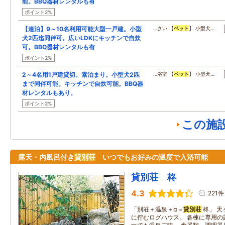
能。BBQ器材レンタルも有
ポイント2%
【連泊】9～10名利用可能大型一戸建。小型
…さい 【
ペット
】 小型犬…
犬2匹迄同伴可。広いLDKにキッチンで自炊
可。BBQ器材レンタルも有
ポイント2%
2～4名用1戸建貸切。素泊まり。小型犬2匹
…浴室 【
ペット
】 小型犬…
まで同伴可能。キッチンで自炊可能。BBQ器
材レンタルもあり。
ポイント2%
この施
露天・内風呂付き
貸別荘
いつでもお好みの温度で入浴可能
貸別荘 柊
4.3
221件
「別荘＋温泉＋α＝
貸別荘
柊」 天
に佇むログハウス。 各棟に専用の