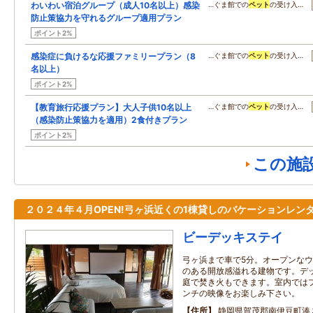
わいわい宿泊グループ（成人10名以上）感染
…ぐま館での
ペット
の受け入…
防止策協力を守れるグループ適用プラン
ポイント2%
感染症に負けるな応援ファミリープラン（8
…ぐま館での
ペット
の受け入…
名以上）
ポイント2%
【教育旅行応援プラン】大人子供10名以上
…ぐま館での
ペット
の受け入…
（感染防止策協力を適用）2食付きプラン
ポイント2%
この施
２０２４年４月OPEN!弓ヶ浜近くの1棟貸しのバケーションレン
ビーデッキステイ
弓ヶ浜まで車で5分。オープンな
のある開放感溢れる建物です。デッ
庭で焚き火もできます。室内では
ンチの映像をお楽しみ下さい。
住所
静岡県賀茂郡南伊豆町湊