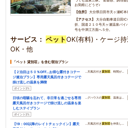
つでも温泉三昧。 食器類、調理器
お気軽にどうぞ♪
住所
大分県日田市天ヶ瀬町本城1
アクセス
大分自動車道日田I
折、国道２１０号天ヶ瀬温泉バイ
号を中津江方面へ５分。
サービス
ペット
OK(有料)・ケージ
OK・他
「ペット 貸別荘」を含む宿泊プラン
【２泊目は５０％OFF…お得な露付きコテー
…天風呂付き
貸別荘
、時間が…
ジ連泊プラン】専用露天風呂付きコテージで
掛け流しの温泉を満喫
ポイント2%
日頃の喧騒を忘れて、非日常を過ごせる専用
…グハウスの
貸別荘
、温泉は…
露天風呂付きコテージで掛け流しの温泉を楽
しむステイプラン
ポイント2%
【19：00以降のレイトチェックイン】露天
…天風呂付き
貸別荘
を仲良し…