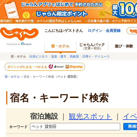
国内旅行・海外旅行や宿・ホテルの宿泊予約はじゃらんnet ～日本最大級の宿・ホテル予約サイト
こんにちは♪ゲストさん
ログイン
会員登録
じゃらんパック
宿・ホテル
遊び・体験
（交通＋宿泊）
宿・ホテル
出張ビジネス
温泉・露天
高級宿
日帰り・デイユース
ポイントがたまる・つかえる
宿・ホテル
> 宿名・キーワード検索（
ペット 貸別荘
）
宿名・キーワード検索
宿泊施設
｜
観光スポット
｜
イ
キーワード